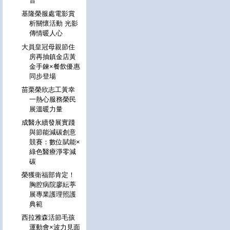
音
基隆榮服處電影賞
析關懷活動 光影
傳情暖人心
大員皇冠母親節住
房再抽鎮金店黃
金手鍊×餐飲優惠
同步登場
苗栗榮欣志工黃幸
一熱心服務榮民
展溫暖力量
成醫永續發展實踐
與節能減碳創意
競賽：數位賦能×
綠色醫療淨零減
碳
榮獲衛福部肯定！
胸腔病院廖紜葶
展專業護理照護
典範
西拉雅森活節毛孩
運動會×波力見面