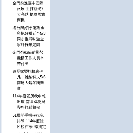
金門前進臺中國際
旅展 主打觀光7
大亮點 搶攻國旅
商機
搭台灣好行-邂逅金
寧抱好禮延至5/3
同步推尋味遊金
寧好行限定團
金門勞動節前慰勞
機構工作人員辛
苦付出
鋼琴家暨指揮家伊
凡．雅納科夫5/6
南應大鋼琴獨奏
會
114年度營所稅申報
出爐 南區國稅局
帶您輕鬆報稅
51展開手機報稅免
排隊 114年度綜
所稅在家e指搞定