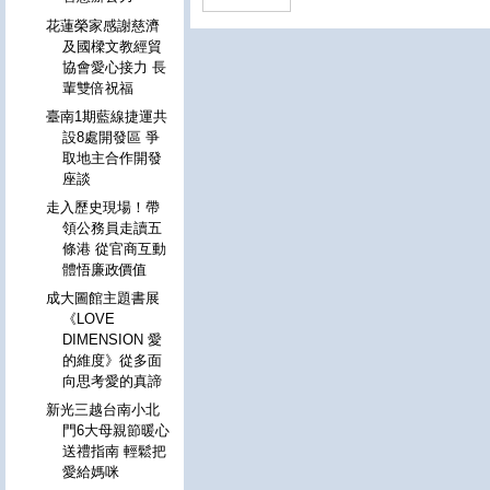
花蓮榮家感謝慈濟
及國樑文教經貿
協會愛心接力 長
輩雙倍祝福
臺南1期藍線捷運共
設8處開發區 爭
取地主合作開發
座談
走入歷史現場！帶
領公務員走讀五
條港 從官商互動
體悟廉政價值
成大圖館主題書展
《LOVE
DIMENSION 愛
的維度》從多面
向思考愛的真諦
新光三越台南小北
門6大母親節暖心
送禮指南 輕鬆把
愛給媽咪