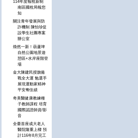
114年度報稅新制
南區國稅局報您
知
關注青年發展與防
詐機制 陳怡珍促
設學生社團專案
辦公室
煥然一新！葫蘆埤
自然公園地景遊
憩區+水岸座階登
場
金大陳建民授旗備
戰全大運 勉選手
展現運動家精神
平安奪佳績
奇美醫健康教練種
子教師課程 培育
國際認證師資/影
音
全臺首座成大老人
醫院隆重上樑 預
計116年8月完工