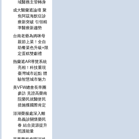
域醫務主管轉身
成大醫蘭遮論壇 聚
焦阿茲海默症診
療新突破 引領精
準醫療新趨勢
台南老爺為媽咪母
親節上菜！全自
助餐菜色升級×限
定蛋糕雙獻禮
熱蘭遮AR導覽系統
亮相！科技重現
臺灣城市起點 體
驗智慧城市魅力
美VFW總會長率團
參訪 見證高榮南
院榮民就醫便民
措施獲國際肯定
澎湖榮服處深入離
島義診關懷榮民
眷 結合資源提升
照護能量