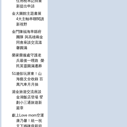
住用稅率記得重
新提出申請
金大圖館主題書展
4大主軸串聯閱讀
新視野
金門陳福海率縣府
團隊 與高雄兩金
同會座談交流溫
馨圓滿
榮家榮服處守護老
兵最後一哩路 榮
民英靈圓滿遷葬
51連假玩屏東！山
海藝文全收錄 百
萬汽車月月抽
滬金旅遊交流座談
金湖飯店登場 擘
劃小三通旅遊新
篇章
獻上Love mom空運
康乃馨！統一祝
天下媽咪母親節