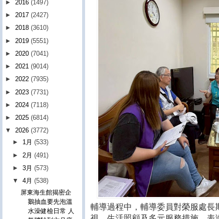
►
2016
(1497)
►
2017
(2427)
►
2018
(3610)
►
2019
(5551)
►
2020
(7041)
►
2021
(9014)
►
2022
(7935)
►
2023
(7731)
►
2024
(7118)
►
2025
(6814)
▼
2026
(3772)
►
1月
(533)
►
2月
(491)
►
3月
(573)
▼
4月
(538)
屏東海生館揭密企
鵝抽血要先泡溫
輔導過程中，輔導委員對榮服處長
水澡健檢日常 人
視、生活照顧及多元服務措施，表