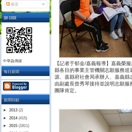
留言
QR CODE
中華鱻傳媒
【記者于郁金/嘉義報導】嘉義榮
縣各目的事業主管機關志願服務巡
每日新聞
源、嘉縣府社會局承辦人、嘉義縣
由副處長曾秀琴接待並說明志願服
團隊肯定。
新聞回顧
►
2013
(2)
►
2014
(415)
►
2015
(1811)