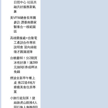
日照中心 社區共
融共好服務新氣
象
美VFW總會長率團
參訪 讚臺南榮家
醫養合一模範園
區
高雄榮服處×合隆電
工產訓合作專班
說明會 迎向綠能
徵才圓滿達陣
台糖慶80！分2期買
冰有好康！滿399
元抽9折券或呷冰
免錢
煙波全新早午餐上
桌 推22道4地方
療癒美食住房專
案
小旅行超划算！捷
絲旅虎山館推4人
同行每人每晚800