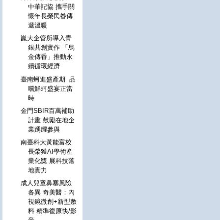
中華記協 攜手關
懷年長榮民眷傳
遞溫暖
崑大企管所導入青
銀共創實作 「烏
金傳香」推動永
續循環經濟
臺南蚵進盛產期 品
嚐鮮蚵盛宴正當
時
金門SBIR百萬補助
計畫 鼓勵在地企
業踴躍參與
南臺科大黃能富校
長榮獲AI學術產
業化獎 展科技落
地實力
成人兒童鼻塞風險
各異 奇美醫：內
視鏡微創+新型敷
料 精準復原快/影