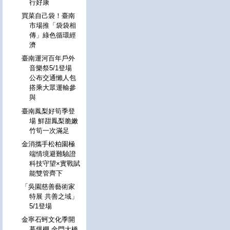
行好康
買菜自己袋！臺南
市場推「袋袋相
傳」綠色循環經
濟
臺南運河百年戶外
音樂祭5/1登場
公布交通懶人包
搭乘大眾運輸參
與
臺南鳳梨好筍季登
場 鮮甜鳳梨脆嫩
竹筍一次滿足
金消攜手松柏園極
端情境避難驗證
科技守望×實戰賦
能雙管齊下
「吳園慈善藝術家
特展 共善之域」
5/1登場
金寧石蚵文化季開
幕爆棚 金門大橋