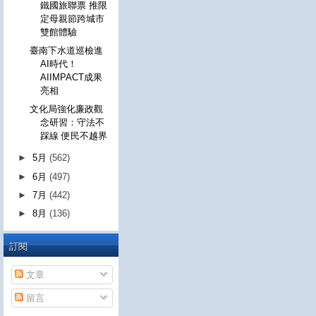
鐵國旅聯票 推限
定母親節跨城市
雙館體驗
臺南下水道巡檢進
AI時代！
AIIMPACT成果
亮相
文化局強化廉政觀
念研習：守法不
踩線 便民不越界
►
5月
(562)
►
6月
(497)
►
7月
(442)
►
8月
(136)
訂閱
文章
留言