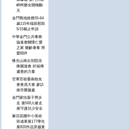
畔蚵樂全開嗨翻
天
金門戰地政務55-64
歲115年端節慰助
5/15截止申請
中華金門公共事務
協進會關懷仁愛
之家 樂齡康養 用
愛陪伴
佛光山南台別院浴
佛園遊會 祈福傳
遞善的力量
空軍官校臺南校友
會會員大會 參訪
南市榮服處
金門家扶親子齊步
走 逾500人健走
展守護兒少安全
麻豆區國中小美術
班成果展177學生
展820作品穿越童