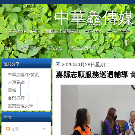
automaty do gier
中華鱻傳媒
本平台多元中立，期盼為正能量發聲，分享美好、美麗、美學，
首頁
報社簡介
本報公告
線上記者名單
連結分享
2026年4月28日星期二
嘉縣志願服務巡迴輔導 
中華鱻傳媒-首頁
台灣高鐵
臺鐵
台灣好行
嘉南藥理大學
首頁
文章