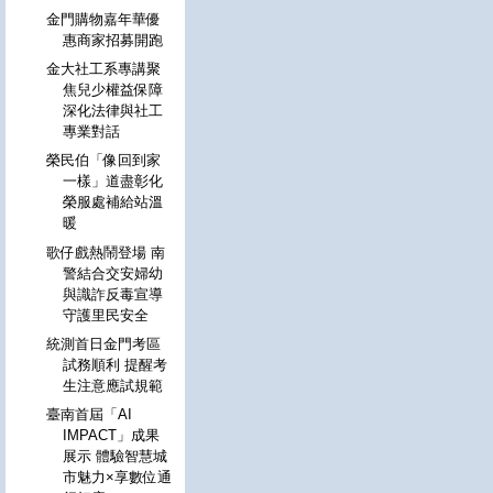
金門購物嘉年華優
惠商家招募開跑
金大社工系專講聚
焦兒少權益保障
深化法律與社工
專業對話
榮民伯「像回到家
一樣」道盡彰化
榮服處補給站溫
暖
歌仔戲熱鬧登場 南
警結合交安婦幼
與識詐反毒宣導
守護里民安全
統測首日金門考區
試務順利 提醒考
生注意應試規範
臺南首屆「AI
IMPACT」成果
展示 體驗智慧城
市魅力×享數位通