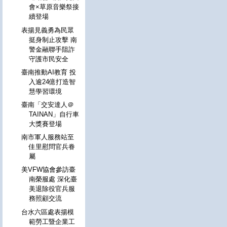
會×草原音樂祭接
續登場
表揚見義勇為民眾
挺身制止攻擊 南
警金融聯手阻詐
守護市民安全
臺南推動AI教育 投
入逾24億打造智
慧學習環境
臺南「交安達人＠
TAINAN」自行車
大獎賽登場
南市軍人服務站至
佳里慰問官兵眷
屬
美VFW協會參訪臺
南榮服處 深化臺
美退除役官兵服
務照顧交流
台水六區處表揚模
範勞工暨企業工