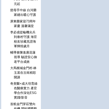
元起
慈母手中線 白河榮
家縫出暖心守護
屏東榮家迎73周年
家慶 溫馨滿堂
李必成從輪機尖兵
到眷村守護 海官
校友珍藏見證海
軍輝煌歲月
輔導會陳進廣花蓮
視導 驗證安心御
老平台成效
大馬檳城金門村-林
玉裳在古崗精彩
開講
奇美醫×成大培育綠
色醫療實力 產官
學合作深化ESG
實踐/影音
首航金門芽莊雙向
包機 開拓國際觀