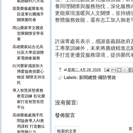
氣體驗到六月底
養同理關懷與服務熱忱，深化服務
苗栗榮服處匯集地
更能展現溫暖與人文關懷，並持續
區退軍社團攜手
整體服務效能，還有志工加入御老
關懷榮民眷
岡山榮家李文國巡
堂隊關懷安寧長
輩
許淑菁處長表示，感謝嘉義縣政府
高雄榮家結合北高
工專業訓練外，未來將賡續精進志
社區大學資源辦
手打造更優質服務環境，提供榮民
家電維修服務
白河榮家感謝加大
at
星期二, 4月 28, 2026
博愛協會捐愛心
物資 關懷支持住
Labels:
新聞總覽-國防警政
民
導入智慧床墊實務
教育訓練 彰化榮
家打造智慧長照
沒有留言:
平台
發佈留言
高雄榮服處攜手民
間協會導入AI應
用課程 打造數位
首
較新的文章
智慧辦公力