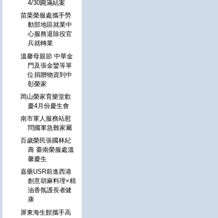
4/30圓滿結案
苗栗榮服處攜手勞
動部地區就業中
心服務退除役官
兵就轉業
溫馨母親節 中華金
門及張金鑾等單
位捐贈物資到中
彰榮家
岡山榮家育樂堂歡
慶4月份慶生會
南市軍人服務站慰
問國軍急難家屬
百歲榮民張國林紀
壽 臺南榮服處溫
馨慶生
嘉藥USR前進西港
創意胡麻料理×精
油香氛護長者健
康
屏東海生館攜手高