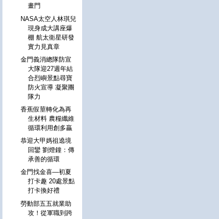
畫門
NASA太空人林琪兒
現身成大講座爆
棚 航太衛星研發
實力見真章
金門義消總隊防宣
大隊迎27週年結
合烈嶼景點尋寶
防火宣導 凝聚團
隊力
香蕉假莖轉化為再
生材料 農糧纖維
循環利用創多贏
恭迎大甲媽祖遶境
回鑾 劉燈鐘：傳
承善的循環
金門找金喜—初夏
打卡趣 20處景點
打卡換好禮
勞動部五五就業助
攻！從軍職到跨