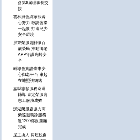
會第8屆理事長交
接
雲林府會與家扶齊
心努力 敢說會接
一起做 打造兒少
安全環境
屏東榮服處關懷百
歲榮民 推動御老
APP守護高齡安
全
輔導會實證臺東安
心御老平台 串起
在地照護網絡
嘉縣志願服務巡迴
輔導 肯定榮服處
志工服務成效
澎湖榮服處協力高
榮巡迴義診服務
逾1200鄉親圓滿
完成
屋主換人 房屋稅自