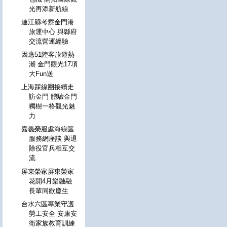
光再添新航線
連江縣考察金門港
旅運中心 與縣府
交流營運經驗
因應51陸客旅遊熱
潮 金門觀光17項
大Fun送
上海踩線團接續走
訪金門 體驗金門
獨樹一格觀光魅
力
嘉義榮服處海線區
服務網座談 與退
除役官兵相互交
流
屏東榮家屏東榮家
花開4月樂融融
長輩同歡慶生
台水六區專業守護
勞工安全 安康安
衛家族教育訓練