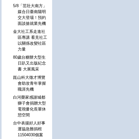
5/8「茁壯大南方」
媒合日臺南陽明
交大登場！預約
面談搶就業先機
金大社工系走進社
區專講 看見社工
以關係改變社區
力量
80歲台糖辦大型生
日趴又出版紀念
書 大展風采
崑山科大徵才博覽
會助攻青年掌握
職涯先機
白河榮家感謝城都
獅子會捐贈大型
電視優化長輩休
憩空間
台中表揚好人好事
運協急難捐棺
11504030個案