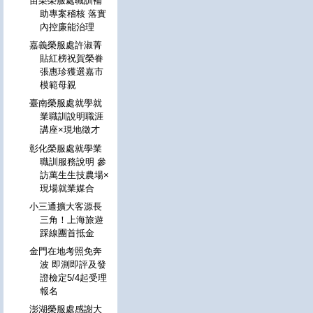
苗栗榮服處職訓補
助專案稽核 落實
內控廉能治理
嘉義榮服處許淑菁
貼紅榜祝賀榮眷
張惠珍獲選嘉市
模範母親
臺南榮服處就學就
業職訓說明職涯
講座×現地徵才
彰化榮服處就學業
職訓服務說明 參
訪萬生生技農場×
現場就業媒合
小三通擴大客源長
三角！上海旅遊
踩線團首抵金
金門在地考照免奔
波 即測即評及發
證檢定5/4起受理
報名
澎湖榮服處感謝大