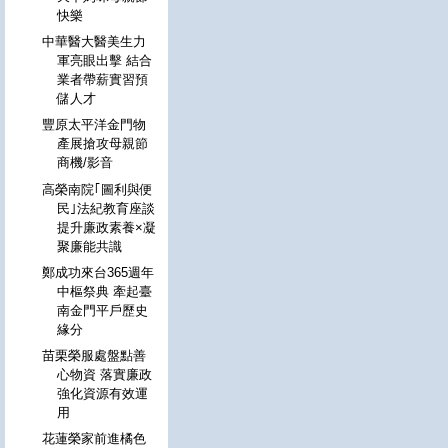
快樂
中華醫大醫美生力
軍亮眼出擊 結合
業者帶薪實習預
儲人才
豐原太平洋金門物
產展搶攻母親節
商機/影音
高榮南院｢圖利與便
民｣法紀教育座談
提升廉政素養×凝
聚廉能共識
鄭成功來台365週年
中樞祭典 牽起臺
南金門平戶歷史
緣分
苗栗榮服處盤點善
心物資 落實廉政
強化資源有效運
用
花蓮榮家前進橘色