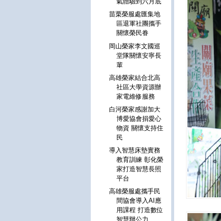
氣體驗到六月底
苗栗榮服處匯集地
區退軍社團攜手
關懷榮民眷
岡山榮家李文國巡
堂隊關懷安寧長
輩
高雄榮家結合北高
社區大學資源辦
家電維修服務
白河榮家感謝加大
博愛協會捐愛心
物資 關懷支持住
民
導入智慧床墊實務
教育訓練 彰化榮
家打造智慧長照
平台
高雄榮服處攜手民
間協會導入AI應
用課程 打造數位
智慧辦公力