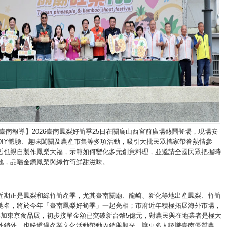
臺南報導】2026臺南鳳梨好筍季25日在關廟山西宮前廣場熱鬧登場，現場安
DIY體驗、趣味闖關及農產市集等多項活動，吸引大批民眾攜家帶眷熱情參
哲也親自製作鳳梨大福，示範如何變化多元創意料理，並邀請全國民眾把握時
地，品嚐金鑽鳳梨與綠竹筍鮮甜滋味。
近期正是鳳梨和綠竹筍產季，尤其臺南關廟、龍崎、新化等地出產鳳梨、竹筍
馳名，將於今年「臺南鳳梨好筍季」一起亮相；市府近年積極拓展海外市場，
參加東京食品展，初步接單金額已突破新台幣5億元，對農民與在地業者是極大
外銷外，也盼透過產業文化活動帶動內銷與觀光，讓更多人認識臺南優質農