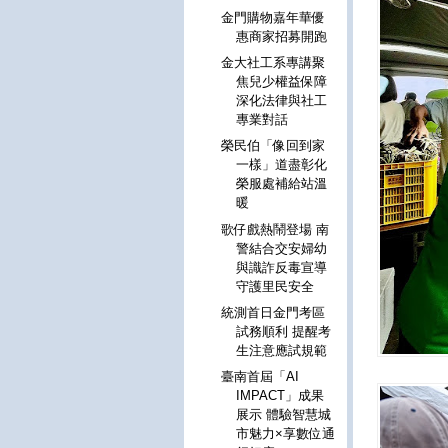
金門購物嘉年華優
惠商家招募開跑
金大社工系專講聚
焦兒少權益保障
深化法律與社工
專業對話
榮民伯「像回到家
一樣」道盡彰化
榮服處補給站溫
暖
歌仔戲熱鬧登場 南
警結合交安婦幼
與識詐反毒宣導
守護里民安全
統測首日金門考區
試務順利 提醒考
生注意應試規範
臺南首屆「AI
IMPACT」成果
展示 體驗智慧城
市魅力×享數位通