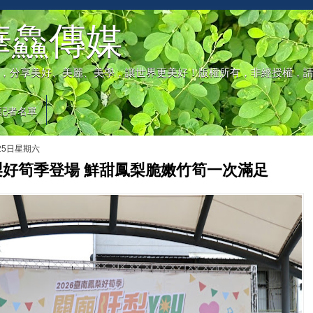
華鱻傳媒
，分享美好、美麗、美學，讓世界更美好！版權所有，非經授權，
記者名單
月25日星期六
梨好筍季登場 鮮甜鳳梨脆嫩竹筍一次滿足