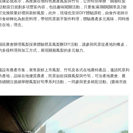
長陳必成表示，為推廣在地特色農產鳳梨與竹筍，公所特別舉辦「關廟旺梨
，活動當日規劃多項豐富內容，包括趣味闖關活動，只要集滿3關闖關章及2個
可兌換限量好禮與新鮮鳳梨，此外，現場也安排DIY體驗課程，由食作老師示
鮮食材轉化為創意料理，帶領民眾親手製作料理，體驗農產多元風味，同時推
吃在地」理念。
廟區農會辦理鳳梨採果體驗營及鳳梨酥DIY活動，讓參與民眾從產地到餐桌，
的多樣料理與加工方式，展現關廟鳳梨的多元魅力。
場設有農產市集，展售新鮮上市鳳梨、竹筍及各式在地農特產品，邀請民眾利
訪產地，品味在地優質農產，民眾如欲採購鳳梨與竹筍，可洽產地農會、農
持續關注接續舉辦鳳梨好筍季系列活動，一同參與更多精彩活動。(臺南市政