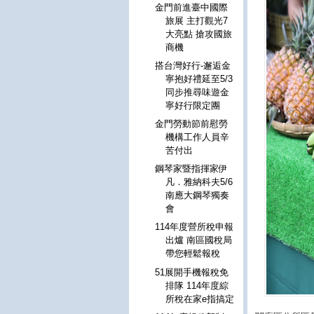
金門前進臺中國際
旅展 主打觀光7
大亮點 搶攻國旅
商機
搭台灣好行-邂逅金
寧抱好禮延至5/3
同步推尋味遊金
寧好行限定團
金門勞動節前慰勞
機構工作人員辛
苦付出
鋼琴家暨指揮家伊
凡．雅納科夫5/6
南應大鋼琴獨奏
會
114年度營所稅申報
出爐 南區國稅局
帶您輕鬆報稅
51展開手機報稅免
排隊 114年度綜
所稅在家e指搞定