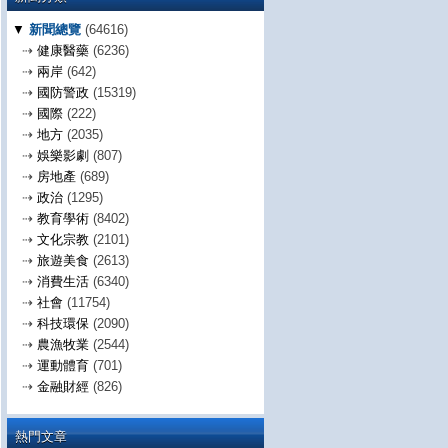
▼
新聞總覽
(64616)
⇢
健康醫藥
(6236)
⇢
兩岸
(642)
⇢
國防警政
(15319)
⇢
國際
(222)
⇢
地方
(2035)
⇢
娛樂影劇
(807)
⇢
房地產
(689)
⇢
政治
(1295)
⇢
教育學術
(8402)
⇢
文化宗教
(2101)
⇢
旅遊美食
(2613)
⇢
消費生活
(6340)
⇢
社會
(11754)
⇢
科技環保
(2090)
⇢
農漁牧業
(2544)
⇢
運動體育
(701)
⇢
金融財經
(826)
熱門文章