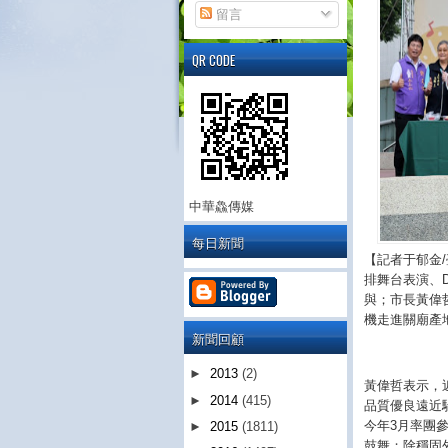
留言
QR CODE
中華鱻傳媒
每日新聞
【記者于郁金/
排舞台表演、
與；市長黃偉
機走進關廟產
新聞回顧
►
2013
(2)
黃偉哲表示，
►
2014
(415)
品質優良遠近
今年3月率團
►
2015
(1811)
鼓舞；除穩固