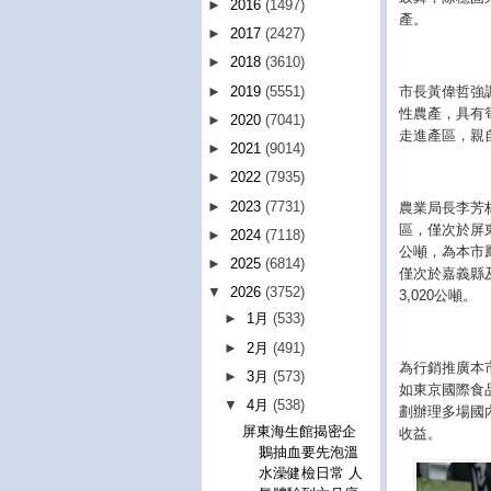
►
2016
(1497)
產。
►
2017
(2427)
►
2018
(3610)
市長黃偉哲強
►
2019
(5551)
性農產，具有
►
2020
(7041)
走進產區，親
►
2021
(9014)
►
2022
(7935)
►
2023
(7731)
農業局長李芳林
區，僅次於屏東
►
2024
(7118)
公噸，為本市鳳
►
2025
(6814)
僅次於嘉義縣及
▼
2026
(3752)
3,020公噸。
►
1月
(533)
►
2月
(491)
為行銷推廣本
►
3月
(573)
如東京國際食
▼
4月
(538)
劃辦理多場國
屏東海生館揭密企
收益。
鵝抽血要先泡溫
水澡健檢日常 人