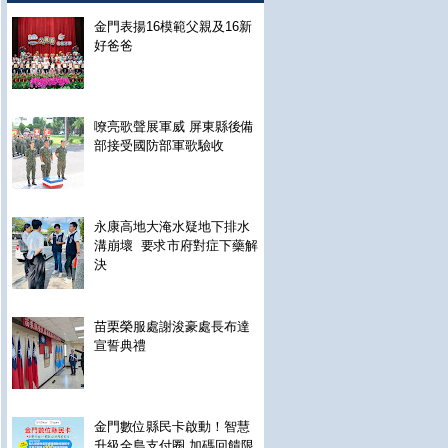
金門表揚16模範父親及16新
好爸爸
嘹亮歌聲展軍威 屏東縣後備
部接受國防部軍歌驗收
永康高地大淹水疑地下排水
溝崩壞 要求市府對症下藥解
決
苗栗榮服處謝浚豪處長布達
宣誓典禮
金門數位縣民卡啟動！智慧
升級全島支付圈 加碼回饋限