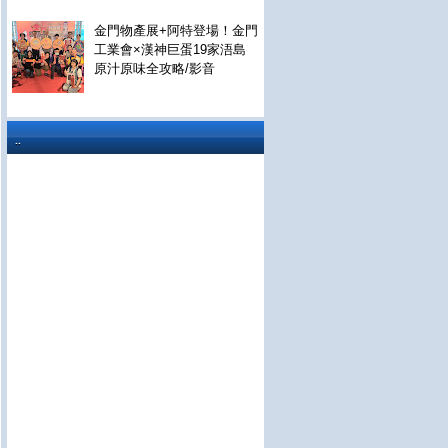
金門物產展+阿特登場！金門
工業會×漢神巨蛋19家浯島
原汁原味全攻略/影音
..