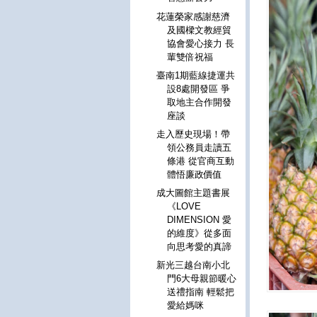
花蓮榮家感謝慈濟
及國樑文教經貿
協會愛心接力 長
輩雙倍祝福
臺南1期藍線捷運共
設8處開發區 爭
取地主合作開發
座談
走入歷史現場！帶
領公務員走讀五
條港 從官商互動
體悟廉政價值
成大圖館主題書展
《LOVE
DIMENSION 愛
的維度》從多面
向思考愛的真諦
新光三越台南小北
門6大母親節暖心
送禮指南 輕鬆把
愛給媽咪