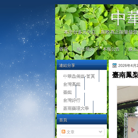
automaty do gier
中
本平台多元中立，期盼為正能量發聲
首頁
報社簡介
本報公告
線上
連結分享
2026年4
臺南鳳
中華鱻傳媒-首頁
台灣高鐵
臺鐵
台灣好行
嘉南藥理大學
首頁
文章