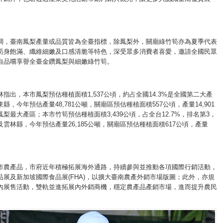
調，臺南鳳梨產量或品質皆為全臺指標，除鳳梨外，關廟綠竹筍亦為夏季代表
筍身飽滿、纖維細嫩及口感清脆等特色，深受眾多消費者喜愛，邀請全國民眾
自品嚐享譽全臺金鑽鳳梨與細嫩綠竹筍。
指出，本市鳳梨預估種植面積1,537公頃，約占全國14.3%是全國第二大產
縣，今年預估產量48,781公噸，關廟區預估種植面積557公頃，產量14,901
梨最大產區；本市竹筍預估種植面積3,439公頃，占全台12.7%，排名第3，
雲林縣，今年預估產量26,185公噸，關廟區預估種植面積617公頃，產量
市農產品，市府近年積極拓展海外通路，持續參與並推動各項國際行銷活動，
品展及新加坡國際食品展(FHA)，以擴大臺南農產外銷市場版圖；此外，亦規
內展售活動，雙軌並進拓展內外銷商機，穩定農產品產銷市場，進而提升農民