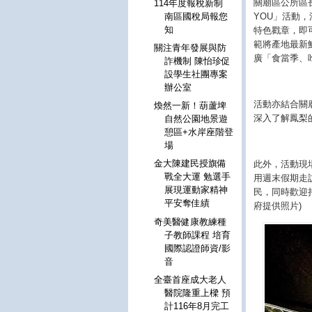
關廟區公所區
114年度報稅新制
YOU」活動
南區國稅局報您
知
特色戳章，即
範將產地最新
關注青年發展與防
廣「食當季、
詐機制 陳怡珍促
設學生社團專案
辦公室
活動亦結合關
煥然一新！葫蘆埤
深入了解鳳梨
自然公園地景遊
憩區+水岸座階登
場
金大陳建民授旗備
此外，活動現
戰全大運 勉選手
用週末假期走
展現運動家精神
民，同時歡迎
平安奪佳績
府提供照片)
奇美醫健康教練種
子教師課程 培育
國際認證師資/影
音
全臺首座成大老人
醫院隆重上樑 預
計116年8月完工