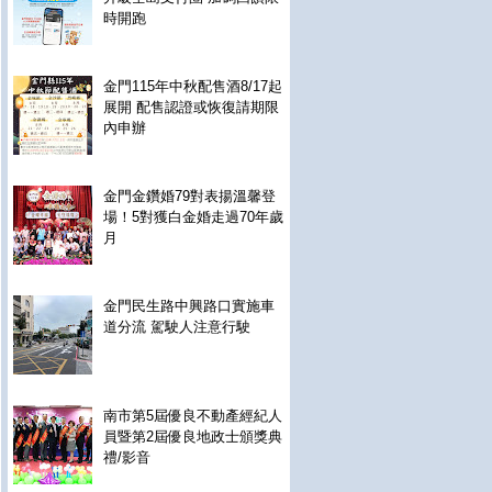
時開跑
金門115年中秋配售酒8/17起
展開 配售認證或恢復請期限
內申辦
金門金鑽婚79對表揚溫馨登
場！5對獲白金婚走過70年歲
月
金門民生路中興路口實施車
道分流 駕駛人注意行駛
南市第5屆優良不動產經紀人
員暨第2屆優良地政士頒獎典
禮/影音