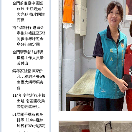
金門前進臺中國際
旅展 主打觀光7
大亮點 搶攻國旅
商機
搭台灣好行-邂逅金
寧抱好禮延至5/3
同步推尋味遊金
寧好行限定團
金門勞動節前慰勞
機構工作人員辛
苦付出
鋼琴家暨指揮家伊
凡．雅納科夫5/6
南應大鋼琴獨奏
會
114年度營所稅申報
出爐 南區國稅局
帶您輕鬆報稅
51展開手機報稅免
排隊 114年度綜
所稅在家e指搞定