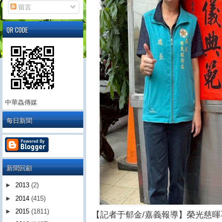
留言
QR CODE
中華鱻傳媒
每日新聞
新聞回顧
►
2013
(2)
►
2014
(415)
►
2015
(1811)
【記者于郁金/嘉義報導】榮光慈暉