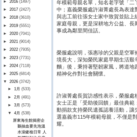
►
2016
(1497)
年模範母親名單，知名老字號「二
中；嘉義榮服處許淑菁處長為表達
►
2017
(2427)
與志工前往張女士家中致賀並貼上
►
2018
(3610)
家庭母親，更是深耕地方公益、長
►
2019
(5551)
事成為鄰里間佳話。
►
2020
(7041)
►
2021
(9014)
►
2022
(7935)
榮服處說明，張惠珍的父親是空軍
►
2023
(7731)
境長大，深知榮民家庭早期生活艱
►
2024
(7118)
麵」後，秉持著堅韌家風，將道地
精神化作對社會關懷。
►
2025
(6814)
▼
2026
(3742)
►
1月
(533)
許淑菁處長賀訪感性表示，榮服處
►
2月
(491)
女士正是「受助後回饋」最佳典範
►
3月
(573)
動捐款支持榮民遺孤認養活動，讓
▼
4月
(538)
選嘉義市115年模範母親，不僅是
屏東海生館揭密企
耀。
鵝抽血要先泡溫
水澡健檢日常 人