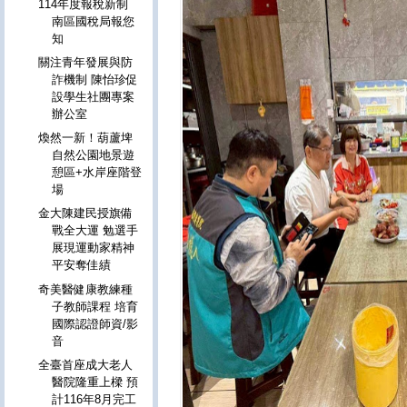
114年度報稅新制
南區國稅局報您
知
關注青年發展與防
詐機制 陳怡珍促
設學生社團專案
辦公室
煥然一新！葫蘆埤
自然公園地景遊
憩區+水岸座階登
場
金大陳建民授旗備
戰全大運 勉選手
展現運動家精神
平安奪佳績
奇美醫健康教練種
子教師課程 培育
國際認證師資/影
音
全臺首座成大老人
醫院隆重上樑 預
計116年8月完工