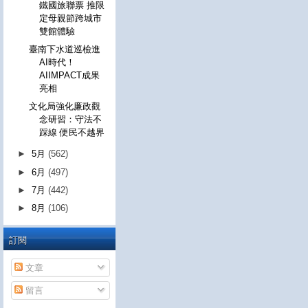
鐵國旅聯票 推限
定母親節跨城市
雙館體驗
臺南下水道巡檢進
AI時代！
AIIMPACT成果
亮相
文化局強化廉政觀
念研習：守法不
踩線 便民不越界
►
5月
(562)
►
6月
(497)
►
7月
(442)
►
8月
(106)
訂閱
文章
留言