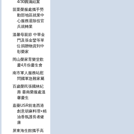
4/30圓滿結案
苗栗榮服處攜手勞
動部地區就業中
心服務退除役官
兵就轉業
溫馨母親節 中華金
門及張金鑾等單
位捐贈物資到中
彰榮家
岡山榮家育樂堂歡
慶4月份慶生會
南市軍人服務站慰
問國軍急難家屬
百歲榮民張國林紀
壽 臺南榮服處溫
馨慶生
嘉藥USR前進西港
創意胡麻料理×精
油香氛護長者健
康
屏東海生館攜手高