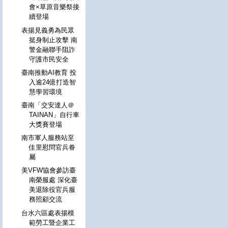
會×草原音樂祭接
續登場
表揚見義勇為民眾
挺身制止攻擊 南
警金融聯手阻詐
守護市民安全
臺南推動AI教育 投
入逾24億打造智
慧學習環境
臺南「交安達人＠
TAINAN」自行車
大獎賽登場
南市軍人服務站至
佳里慰問官兵眷
屬
美VFW協會參訪臺
南榮服處 深化臺
美退除役官兵服
務照顧交流
台水六區處表揚模
範勞工暨企業工