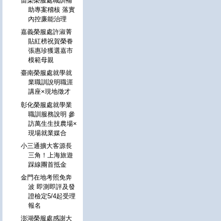
苗栗榮服處職訓補
助專案稽核 落實
內控廉能治理
嘉義榮服處許淑菁
貼紅榜祝賀榮眷
張惠珍獲選嘉市
模範母親
臺南榮服處就學就
業職訓說明職涯
講座×現地徵才
彰化榮服處就學業
職訓服務說明 參
訪萬生生技農場×
現場就業媒合
小三通擴大客源長
三角！上海旅遊
踩線團首抵金
金門在地考照免奔
波 即測即評及發
證檢定5/4起受理
報名
澎湖榮服處感謝大