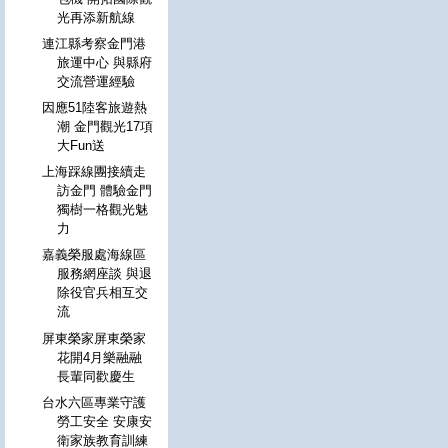
光再添新航線
連江縣考察金門港
旅運中心 與縣府
交流營運經驗
因應51陸客旅遊熱
潮 金門觀光17項
大Fun送
上海踩線團接續走
訪金門 體驗金門
獨樹一格觀光魅
力
嘉義榮服處海線區
服務網座談 與退
除役官兵相互交
流
屏東榮家屏東榮家
花開4月樂融融
長輩同歡慶生
台水六區專業守護
勞工安全 安康安
衛家族教育訓練