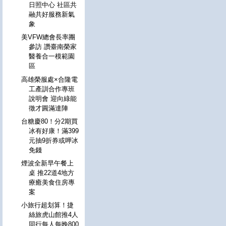
日照中心 社區共
融共好服務新氣
象
美VFW總會長率團
參訪 讚臺南榮家
醫養合一模範園
區
高雄榮服處×合隆電
工產訓合作專班
說明會 迎向綠能
徵才圓滿達陣
台糖慶80！分2期買
冰有好康！滿399
元抽9折券或呷冰
免錢
煙波全新早午餐上
桌 推22道4地方
療癒美食住房專
案
小旅行超划算！捷
絲旅虎山館推4人
同行每人每晚800