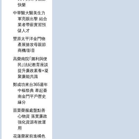
快樂
中華醫大醫美生力
軍亮眼出擊 結合
業者帶薪實習預
儲人才
豐原太平洋金門物
產展搶攻母親節
商機/影音
高榮南院｢圖利與便
民｣法紀教育座談
提升廉政素養×凝
聚廉能共識
鄭成功來台365週年
中樞祭典 牽起臺
南金門平戶歷史
緣分
苗栗榮服處盤點善
心物資 落實廉政
強化資源有效運
用
花蓮榮家前進橘色