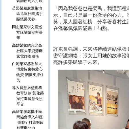
氣體驗到六月底
「因為我爸爸也是榮民，我懂那種
苗栗榮服處匯集地
區退軍社團攜手
示，自己只是盡一份微薄的心力。
關懷榮民眷
笑，眾人圍著紅榜，分享著眷村生
岡山榮家李文國巡
在溫馨氣氛圓滿畫上句點。
堂隊關懷安寧長
輩
高雄榮家結合北高
許處長強調，未來將持續連結像張
社區大學資源辦
密守護網絡；張女士用她的故事證
家電維修服務
亮許多榮民學子未來。
白河榮家感謝加大
博愛協會捐愛心
物資 關懷支持住
民
導入智慧床墊實務
教育訓練 彰化榮
家打造智慧長照
平台
高雄榮服處攜手民
間協會導入AI應
用課程 打造數位
智慧辦公力