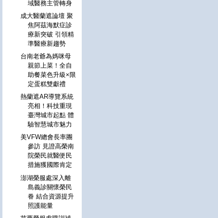
域醫務主管轉身
成大醫蘭遮論壇 聚
焦阿茲海默症診
療新突破 引領精
準醫療新趨勢
台南老爺為媽咪母
親節上菜！全自
助餐菜色升級×限
定蛋糕雙獻禮
熱蘭遮AR導覽系統
亮相！科技重現
臺灣城市起點 體
驗智慧城市魅力
美VFW總會長率團
參訪 見證高榮南
院榮民就醫便民
措施獲國際肯定
澎湖榮服處深入離
島義診關懷榮民
眷 結合資源提升
照護能量