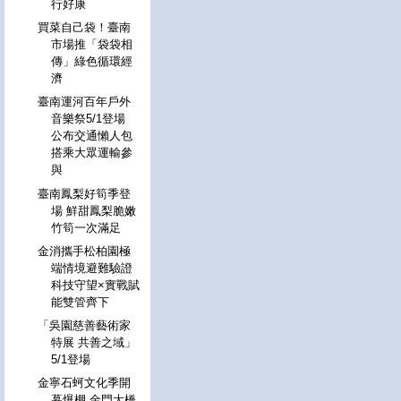
行好康
買菜自己袋！臺南
市場推「袋袋相
傳」綠色循環經
濟
臺南運河百年戶外
音樂祭5/1登場
公布交通懶人包
搭乘大眾運輸參
與
臺南鳳梨好筍季登
場 鮮甜鳳梨脆嫩
竹筍一次滿足
金消攜手松柏園極
端情境避難驗證
科技守望×實戰賦
能雙管齊下
「吳園慈善藝術家
特展 共善之域」
5/1登場
金寧石蚵文化季開
幕爆棚 金門大橋