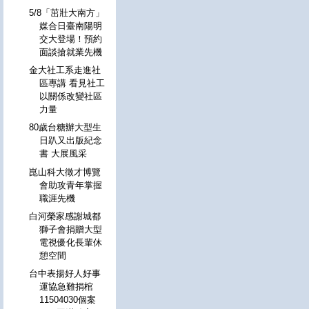
5/8「茁壯大南方」
媒合日臺南陽明
交大登場！預約
面談搶就業先機
金大社工系走進社
區專講 看見社工
以關係改變社區
力量
80歲台糖辦大型生
日趴又出版紀念
書 大展風采
崑山科大徵才博覽
會助攻青年掌握
職涯先機
白河榮家感謝城都
獅子會捐贈大型
電視優化長輩休
憩空間
台中表揚好人好事
運協急難捐棺
11504030個案