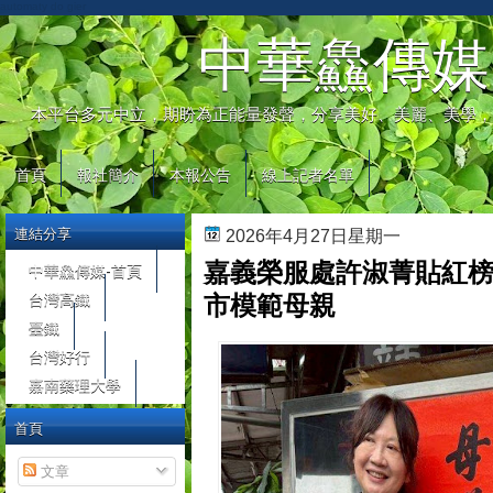
automaty do gier
中華鱻傳媒
本平台多元中立，期盼為正能量發聲，分享美好、美麗、美學，
首頁
報社簡介
本報公告
線上記者名單
連結分享
2026年4月27日星期一
嘉義榮服處許淑菁貼紅
中華鱻傳媒-首頁
台灣高鐵
市模範母親
臺鐵
台灣好行
嘉南藥理大學
首頁
文章