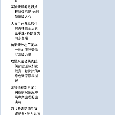
音
基隆榮服處電影賞
析關懷活動 光影
傳情暖人心
大員皇冠母親節住
房再抽鎮金店黃
金手鍊×餐飲優惠
同步登場
苗栗榮欣志工黃幸
一熱心服務榮民
展溫暖力量
成醫永續發展實踐
與節能減碳創意
競賽：數位賦能×
綠色醫療淨零減
碳
榮獲衛福部肯定！
胸腔病院廖紜葶
展專業護理照護
典範
西拉雅森活節毛孩
運動會×波力見面