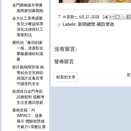
金門購物嘉年華優
惠商家招募開跑
at
星期一, 4月 27, 2026
金大社工系專講聚
焦兒少權益保障
Labels:
新聞總覽-國防警政
深化法律與社工
專業對話
榮民伯「像回到家
一樣」道盡彰化
沒有留言:
榮服處補給站溫
暖
發佈留言
歌仔戲熱鬧登場 南
警結合交安婦幼
首
較新的文章
與識詐反毒宣導
守護里民安全
統測首日金門考區
試務順利 提醒考
生注意應試規範
臺南首屆「AI
IMPACT」成果
展示 體驗智慧城
市魅力×享數位通