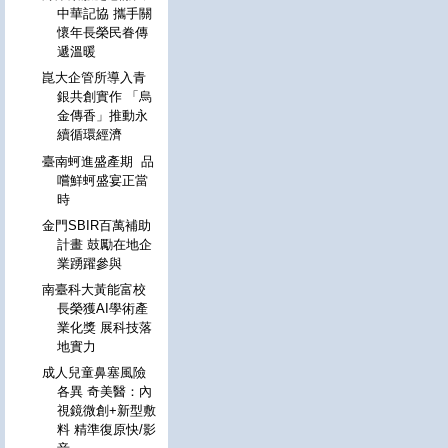
中華記協 攜手關
懷年長榮民眷傳
遞溫暖
崑大企管所導入青
銀共創實作 「烏
金傳香」推動永
續循環經濟
臺南蚵進盛產期 品
嚐鮮蚵盛宴正當
時
金門SBIR百萬補助
計畫 鼓勵在地企
業踴躍參與
南臺科大黃能富校
長榮獲AI學術產
業化獎 展科技落
地實力
成人兒童鼻塞風險
各異 奇美醫：內
視鏡微創+新型敷
料 精準復原快/影