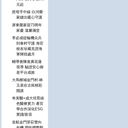
元起
慈母手中線 白河榮
家縫出暖心守護
屏東榮家迎73周年
家慶 溫馨滿堂
李必成從輪機尖兵
到眷村守護 海官
校友珍藏見證海
軍輝煌歲月
輔導會陳進廣花蓮
視導 驗證安心御
老平台成效
大馬檳城金門村-林
玉裳在古崗精彩
開講
奇美醫×成大培育綠
色醫療實力 產官
學合作深化ESG
實踐/影音
首航金門芽莊雙向
包機 開拓國際觀