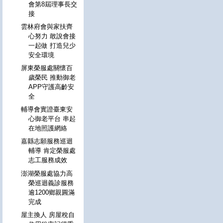
會第8屆理事長交
接
雲林府會與家扶齊
心努力 敢說會接
一起做 打造兒少
安全環境
屏東榮服處關懷百
歲榮民 推動御老
APP守護高齡安
全
輔導會實證臺東安
心御老平台 串起
在地照護網絡
嘉縣志願服務巡迴
輔導 肯定榮服處
志工服務成效
澎湖榮服處協力高
榮巡迴義診服務
逾1200鄉親圓滿
完成
屋主換人 房屋稅自