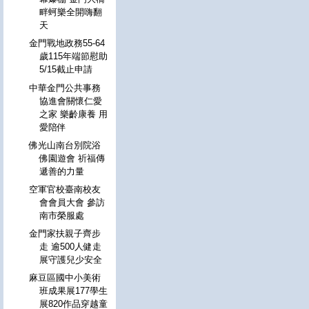
畔蚵樂全開嗨翻
天
金門戰地政務55-64
歲115年端節慰助
5/15截止申請
中華金門公共事務
協進會關懷仁愛
之家 樂齡康養 用
愛陪伴
佛光山南台別院浴
佛園遊會 祈福傳
遞善的力量
空軍官校臺南校友
會會員大會 參訪
南市榮服處
金門家扶親子齊步
走 逾500人健走
展守護兒少安全
麻豆區國中小美術
班成果展177學生
展820作品穿越童