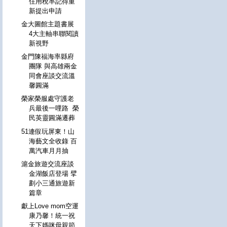
住用稅率記得重
新提出申請
金大圖館主題書展
4大主軸串聯閱讀
新視野
金門陳福海率縣府
團隊 與高雄兩金
同會座談交流溫
馨圓滿
榮家榮服處守護老
兵最後一哩路 榮
民英靈圓滿遷葬
51連假玩屏東！山
海藝文全收錄 百
萬汽車月月抽
滬金旅遊交流座談
金湖飯店登場 擘
劃小三通旅遊新
篇章
獻上Love mom空運
康乃馨！統一祝
天下媽咪母親節