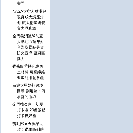
畫門
NASA太空人林琪兒
現身成大講座爆
棚 航太衛星研發
實力見真章
金門義消總隊防宣
大隊迎27週年結
合烈嶼景點尋寶
防火宣導 凝聚團
隊力
香蕉假莖轉化為再
生材料 農糧纖維
循環利用創多贏
恭迎大甲媽祖遶境
回鑾 劉燈鐘：傳
承善的循環
金門找金喜—初夏
打卡趣 20處景點
打卡換好禮
勞動部五五就業助
攻！從軍職到跨