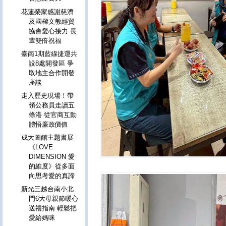
花蓮榮家感謝慈濟
及國樑文教經貿
協會愛心接力 長
輩雙倍祝福
臺南1期藍線捷運共
設8處開發區 爭
取地主合作開發
座談
走入歷史現場！帶
領公務員走讀五
條港 從官商互動
體悟廉政價值
成大圖館主題書展
《LOVE
DIMENSION 愛
的維度》從多面
向思考愛的真諦
新光三越台南小北
門6大母親節暖心
送禮指南 輕鬆把
愛給媽咪