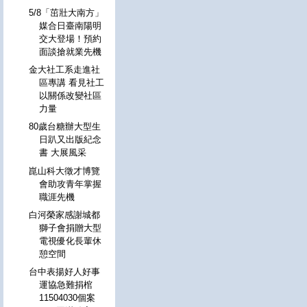
5/8「茁壯大南方」
媒合日臺南陽明
交大登場！預約
面談搶就業先機
金大社工系走進社
區專講 看見社工
以關係改變社區
力量
80歲台糖辦大型生
日趴又出版紀念
書 大展風采
崑山科大徵才博覽
會助攻青年掌握
職涯先機
白河榮家感謝城都
獅子會捐贈大型
電視優化長輩休
憩空間
台中表揚好人好事
運協急難捐棺
11504030個案