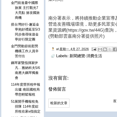
金門前進臺中國際
旅展 主打觀光7
大亮點 搶攻國旅
南分署表示，將持續推動企業宣導
商機
營造友善職場環境，助更多民眾安心
搭台灣好行-邂逅金
寧抱好禮延至5/3
業資源網(https://gov.tw/4
同步推尋味遊金
(勞動部雲嘉南分署提供照片)
寧好行限定團
金門勞動節前慰勞
at
星期一, 4月 27, 2026
機構工作人員辛
Labels:
新聞總覽-消費生活
苦付出
鋼琴家暨指揮家伊
凡．雅納科夫5/6
南應大鋼琴獨奏
沒有留言:
會
114年度營所稅申報
發佈留言
出爐 南區國稅局
帶您輕鬆報稅
首
51展開手機報稅免
較新的文章
排隊 114年度綜
所稅在家e指搞定