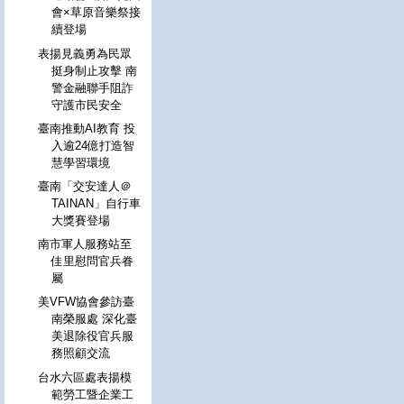
會×草原音樂祭接
續登場
表揚見義勇為民眾
挺身制止攻擊 南
警金融聯手阻詐
守護市民安全
臺南推動AI教育 投
入逾24億打造智
慧學習環境
臺南「交安達人＠
TAINAN」自行車
大獎賽登場
南市軍人服務站至
佳里慰問官兵眷
屬
美VFW協會參訪臺
南榮服處 深化臺
美退除役官兵服
務照顧交流
台水六區處表揚模
範勞工暨企業工