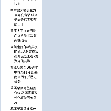
快樂
中華醫大醫美生力
軍亮眼出擊 結合
業者帶薪實習預
儲人才
豐原太平洋金門物
產展搶攻母親節
商機/影音
高榮南院｢圖利與便
民｣法紀教育座談
提升廉政素養×凝
聚廉能共識
鄭成功來台365週年
中樞祭典 牽起臺
南金門平戶歷史
緣分
苗栗榮服處盤點善
心物資 落實廉政
強化資源有效運
用
花蓮榮家前進橘色