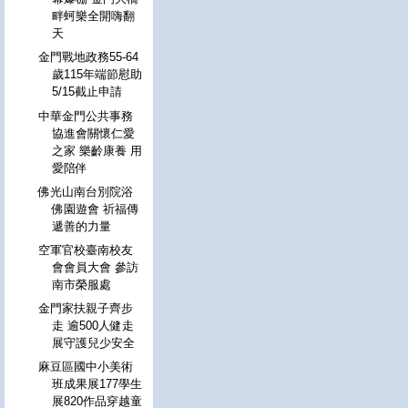
畔蚵樂全開嗨翻
天
金門戰地政務55-64
歲115年端節慰助
5/15截止申請
中華金門公共事務
協進會關懷仁愛
之家 樂齡康養 用
愛陪伴
佛光山南台別院浴
佛園遊會 祈福傳
遞善的力量
空軍官校臺南校友
會會員大會 參訪
南市榮服處
金門家扶親子齊步
走 逾500人健走
展守護兒少安全
麻豆區國中小美術
班成果展177學生
展820作品穿越童