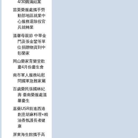
4/30圓滿結案
苗栗榮服處攜手勞
動部地區就業中
心服務退除役官
兵就轉業
溫馨母親節 中華金
門及張金鑾等單
位捐贈物資到中
彰榮家
岡山榮家育樂堂歡
慶4月份慶生會
南市軍人服務站慰
問國軍急難家屬
百歲榮民張國林紀
壽 臺南榮服處溫
馨慶生
嘉藥USR前進西港
創意胡麻料理×精
油香氛護長者健
康
屏東海生館攜手高