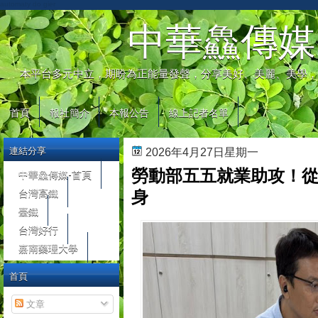
automaty do gier
中華鱻傳媒
本平台多元中立，期盼為正能量發聲，分享美好、美麗、美學，
首頁
報社簡介
本報公告
線上記者名單
連結分享
2026年4月27日星期一
勞動部五五就業助攻！
中華鱻傳媒-首頁
台灣高鐵
身
臺鐵
台灣好行
嘉南藥理大學
首頁
文章