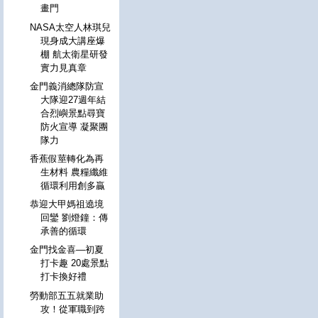
畫門
NASA太空人林琪兒
現身成大講座爆
棚 航太衛星研發
實力見真章
金門義消總隊防宣
大隊迎27週年結
合烈嶼景點尋寶
防火宣導 凝聚團
隊力
香蕉假莖轉化為再
生材料 農糧纖維
循環利用創多贏
恭迎大甲媽祖遶境
回鑾 劉燈鐘：傳
承善的循環
金門找金喜—初夏
打卡趣 20處景點
打卡換好禮
勞動部五五就業助
攻！從軍職到跨