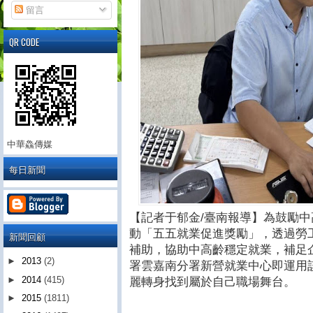
留言
QR CODE
中華鱻傳媒
每日新聞
【記者于郁金/臺南報導】為鼓勵
動「五五就業促進獎勵」，透過勞
新聞回顧
補助，協助中高齡穩定就業，補足
►
2013
(2)
署雲嘉南分署新營就業中心即運用
►
2014
(415)
麗轉身找到屬於自己職場舞台。
►
2015
(1811)