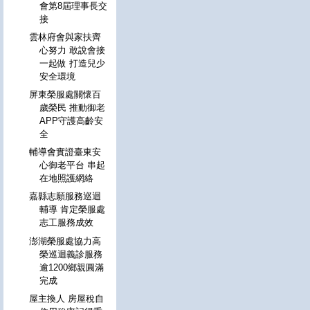
會第8屆理事長交
接
雲林府會與家扶齊
心努力 敢說會接
一起做 打造兒少
安全環境
屏東榮服處關懷百
歲榮民 推動御老
APP守護高齡安
全
輔導會實證臺東安
心御老平台 串起
在地照護網絡
嘉縣志願服務巡迴
輔導 肯定榮服處
志工服務成效
澎湖榮服處協力高
榮巡迴義診服務
逾1200鄉親圓滿
完成
屋主換人 房屋稅自