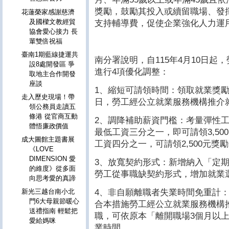
獎勵，鼓勵其投入或續留職場、發
花蓮榮家感謝慈濟
及國樑文教經貿
支持輔導費，促使企業強化人力運
協會愛心接力 長
輩雙倍祝福
臺南1期藍線捷運共
南分署說明，自115年4月10日
設8處開發區 爭
進行4項優化調整：
取地主合作開發
座談
1、縮短可請領時間：領取就業獎勵
走入歷史現場！帶
日，勞工經公立就業服務機構推介
領公務員走讀五
條港 從官商互動
2、調降補助薪資門檻：考量彈性工
體悟廉政價值
最低工資三分之一，即可請領3,50
成大圖館主題書展
工資四分之一，可請領2,500元獎
《LOVE
DIMENSION 愛
3、放寬契約形式：新增納入「定
的維度》從多面
勞工從事職缺契約形式，增加就業
向思考愛的真諦
4、非自願離職者失業時間免重計
新光三越台南小北
門6大母親節暖心
合本措施勞工經公立就業服務機構
送禮指南 輕鬆把
職，可依原本「離開職場3個月以
愛給媽咪
業時間。