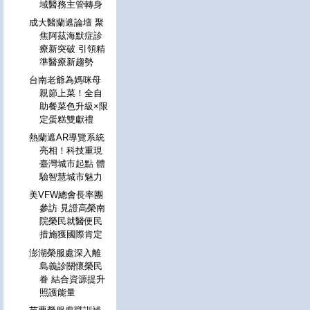
域醫務主管轉身
成大醫蘭遮論壇 聚
焦阿茲海默症診
療新突破 引領精
準醫療新趨勢
台南老爺為媽咪母
親節上菜！全自
助餐菜色升級×限
定蛋糕雙獻禮
熱蘭遮AR導覽系統
亮相！科技重現
臺灣城市起點 體
驗智慧城市魅力
美VFW總會長率團
參訪 見證高榮南
院榮民就醫便民
措施獲國際肯定
澎湖榮服處深入離
島義診關懷榮民
眷 結合資源提升
照護能量