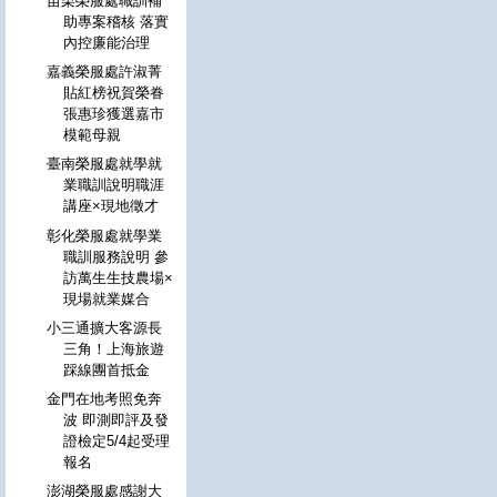
苗栗榮服處職訓補
助專案稽核 落實
內控廉能治理
嘉義榮服處許淑菁
貼紅榜祝賀榮眷
張惠珍獲選嘉市
模範母親
臺南榮服處就學就
業職訓說明職涯
講座×現地徵才
彰化榮服處就學業
職訓服務說明 參
訪萬生生技農場×
現場就業媒合
小三通擴大客源長
三角！上海旅遊
踩線團首抵金
金門在地考照免奔
波 即測即評及發
證檢定5/4起受理
報名
澎湖榮服處感謝大