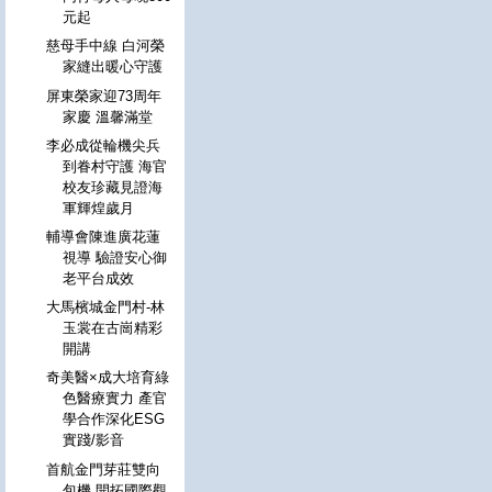
元起
慈母手中線 白河榮
家縫出暖心守護
屏東榮家迎73周年
家慶 溫馨滿堂
李必成從輪機尖兵
到眷村守護 海官
校友珍藏見證海
軍輝煌歲月
輔導會陳進廣花蓮
視導 驗證安心御
老平台成效
大馬檳城金門村-林
玉裳在古崗精彩
開講
奇美醫×成大培育綠
色醫療實力 產官
學合作深化ESG
實踐/影音
首航金門芽莊雙向
包機 開拓國際觀