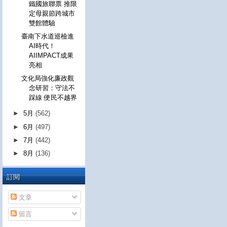
鐵國旅聯票 推限
定母親節跨城市
雙館體驗
臺南下水道巡檢進
AI時代！
AIIMPACT成果
亮相
文化局強化廉政觀
念研習：守法不
踩線 便民不越界
►
5月
(562)
►
6月
(497)
►
7月
(442)
►
8月
(136)
訂閱
文章
留言