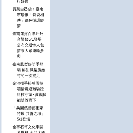
行好康
買菜自己袋！臺南
市場推「袋袋相
傳」綠色循環經
濟
臺南運河百年戶外
音樂祭5/1登場
公布交通懶人包
搭乘大眾運輸參
與
臺南鳳梨好筍季登
場 鮮甜鳳梨脆嫩
竹筍一次滿足
金消攜手松柏園極
端情境避難驗證
科技守望×實戰賦
能雙管齊下
「吳園慈善藝術家
特展 共善之域」
5/1登場
金寧石蚵文化季開
幕爆棚 金門大橋