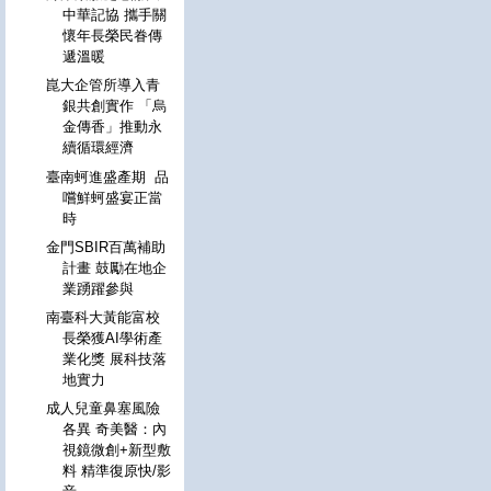
中華記協 攜手關
懷年長榮民眷傳
遞溫暖
崑大企管所導入青
銀共創實作 「烏
金傳香」推動永
續循環經濟
臺南蚵進盛產期 品
嚐鮮蚵盛宴正當
時
金門SBIR百萬補助
計畫 鼓勵在地企
業踴躍參與
南臺科大黃能富校
長榮獲AI學術產
業化獎 展科技落
地實力
成人兒童鼻塞風險
各異 奇美醫：內
視鏡微創+新型敷
料 精準復原快/影