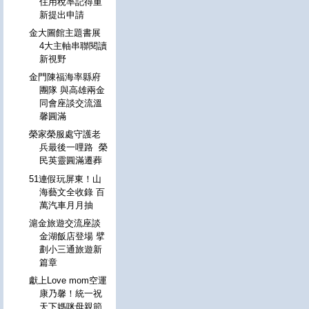
住用稅率記得重
新提出申請
金大圖館主題書展
4大主軸串聯閱讀
新視野
金門陳福海率縣府
團隊 與高雄兩金
同會座談交流溫
馨圓滿
榮家榮服處守護老
兵最後一哩路 榮
民英靈圓滿遷葬
51連假玩屏東！山
海藝文全收錄 百
萬汽車月月抽
滬金旅遊交流座談
金湖飯店登場 擘
劃小三通旅遊新
篇章
獻上Love mom空運
康乃馨！統一祝
天下媽咪母親節