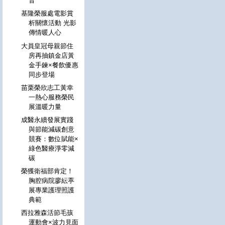
音
基隆榮服處電影賞
析關懷活動 光影
傳情暖人心
大員皇冠母親節住
房再抽鎮金店黃
金手鍊×餐飲優惠
同步登場
苗栗榮欣志工黃幸
一熱心服務榮民
展溫暖力量
成醫永續發展實踐
與節能減碳創意
競賽：數位賦能×
綠色醫療淨零減
碳
榮獲衛福部肯定！
胸腔病院廖紜葶
展專業護理照護
典範
西拉雅森活節毛孩
運動會×波力見面