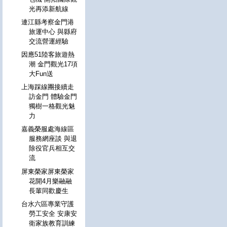
光再添新航線
連江縣考察金門港
旅運中心 與縣府
交流營運經驗
因應51陸客旅遊熱
潮 金門觀光17項
大Fun送
上海踩線團接續走
訪金門 體驗金門
獨樹一格觀光魅
力
嘉義榮服處海線區
服務網座談 與退
除役官兵相互交
流
屏東榮家屏東榮家
花開4月樂融融
長輩同歡慶生
台水六區專業守護
勞工安全 安康安
衛家族教育訓練