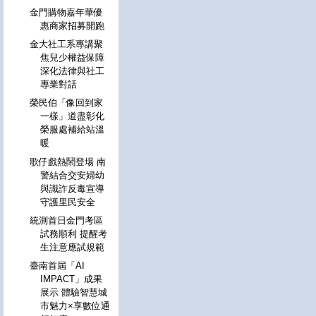
金門購物嘉年華優
惠商家招募開跑
金大社工系專講聚
焦兒少權益保障
深化法律與社工
專業對話
榮民伯「像回到家
一樣」道盡彰化
榮服處補給站溫
暖
歌仔戲熱鬧登場 南
警結合交安婦幼
與識詐反毒宣導
守護里民安全
統測首日金門考區
試務順利 提醒考
生注意應試規範
臺南首屆「AI
IMPACT」成果
展示 體驗智慧城
市魅力×享數位通