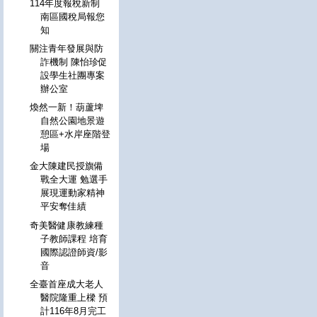
114年度報稅新制
南區國稅局報您
知
關注青年發展與防
詐機制 陳怡珍促
設學生社團專案
辦公室
煥然一新！葫蘆埤
自然公園地景遊
憩區+水岸座階登
場
金大陳建民授旗備
戰全大運 勉選手
展現運動家精神
平安奪佳績
奇美醫健康教練種
子教師課程 培育
國際認證師資/影
音
全臺首座成大老人
醫院隆重上樑 預
計116年8月完工