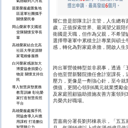
氣體驗到六月底
苗栗榮服處匯集地
區退軍社團攜手
關懷榮民眷
耀仁曾是部隊主計主管，人生總有
岡山榮家李文國巡
歲，正值探索世界、最渴望父親陪
堂隊關懷安寧長
衛國是天職，但作為父親，不希望
輩
選擇帶著軍中累積主計專業與碩士
高雄榮家結合北高
感，轉化為對家庭承擔，開啟人生
社區大學資源辦
家電維修服務
白河榮家感謝加大
跨出軍營後轉型並非易事，透過「
博愛協會捐愛心
合他至營新醫院擔任會計室課長，
物資 關懷支持住
民
壓力，更像是一劑強心針，至今就
價值，更開心領到6萬元就業獎勵
導入智慧床墊實務
教育訓練 彰化榮
及家庭照顧協助措施友善方案領到
家打造智慧長照
共榮共好職場。
平台
高雄榮服處攜手民
間協會導入AI應
雲嘉南分署長劉邦棟表示，「五五
用課程 打造數位
智慧辦公力
月、年滿55歲以上或年滿45歲且