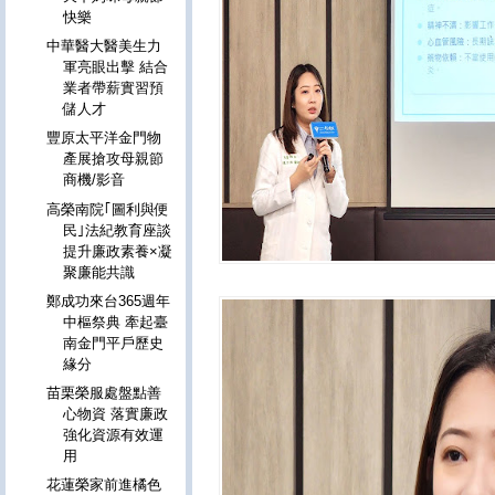
快樂
中華醫大醫美生力
軍亮眼出擊 結合
業者帶薪實習預
儲人才
豐原太平洋金門物
產展搶攻母親節
商機/影音
高榮南院｢圖利與便
民｣法紀教育座談
提升廉政素養×凝
聚廉能共識
鄭成功來台365週年
中樞祭典 牽起臺
南金門平戶歷史
緣分
苗栗榮服處盤點善
心物資 落實廉政
強化資源有效運
用
花蓮榮家前進橘色