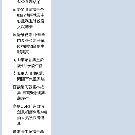
4/30圓滿結案
苗栗榮服處攜手勞
動部地區就業中
心服務退除役官
兵就轉業
溫馨母親節 中華金
門及張金鑾等單
位捐贈物資到中
彰榮家
岡山榮家育樂堂歡
慶4月份慶生會
南市軍人服務站慰
問國軍急難家屬
百歲榮民張國林紀
壽 臺南榮服處溫
馨慶生
嘉藥USR前進西港
創意胡麻料理×精
油香氛護長者健
康
屏東海生館攜手高