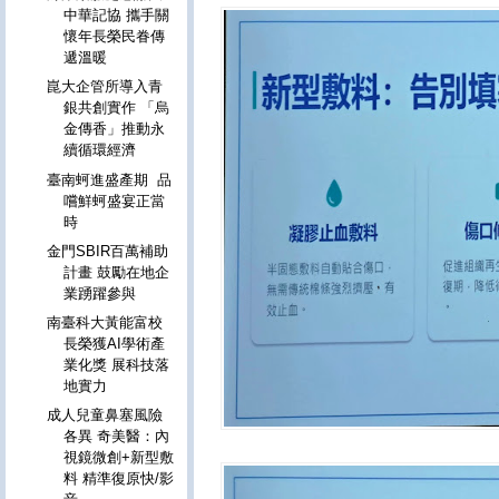
中華記協 攜手關
懷年長榮民眷傳
遞溫暖
崑大企管所導入青
銀共創實作 「烏
金傳香」推動永
續循環經濟
臺南蚵進盛產期 品
嚐鮮蚵盛宴正當
時
金門SBIR百萬補助
計畫 鼓勵在地企
業踴躍參與
南臺科大黃能富校
長榮獲AI學術產
業化獎 展科技落
地實力
成人兒童鼻塞風險
各異 奇美醫：內
視鏡微創+新型敷
料 精準復原快/影