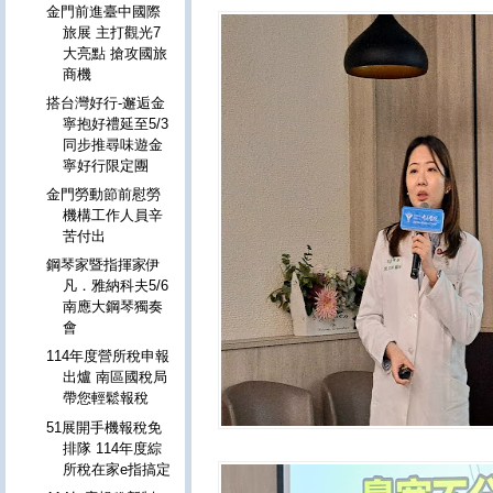
金門前進臺中國際
旅展 主打觀光7
大亮點 搶攻國旅
商機
搭台灣好行-邂逅金
寧抱好禮延至5/3
同步推尋味遊金
寧好行限定團
金門勞動節前慰勞
機構工作人員辛
苦付出
鋼琴家暨指揮家伊
凡．雅納科夫5/6
南應大鋼琴獨奏
會
114年度營所稅申報
出爐 南區國稅局
帶您輕鬆報稅
51展開手機報稅免
排隊 114年度綜
所稅在家e指搞定