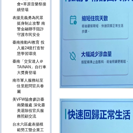
會×草原音樂祭接
續登場
表揚見義勇為民眾
挺身制止攻擊 南
警金融聯手阻詐
守護市民安全
臺南推動AI教育 投
入逾24億打造智
慧學習環境
臺南「交安達人＠
TAINAN」自行車
大獎賽登場
南市軍人服務站至
佳里慰問官兵眷
屬
美VFW協會參訪臺
南榮服處 深化臺
美退除役官兵服
務照顧交流
台水六區處表揚模
範勞工暨企業工