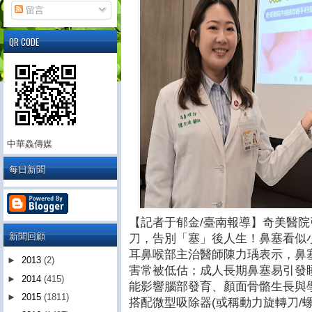
留言
QR CODE
中華鱻傳媒
每日新聞
【記者于郁金/臺南報導】奇美醫院
新聞回顧
刀，告別「塞」後人生！鼻塞看似
耳鼻喉部主治醫師陳力瑀表示，鼻
►
2013
(2)
害常被低估；成人長期鼻塞易引發
►
2014
(415)
能影響腦部發育、顏面骨骼生長與
►
2015
(1811)
搭配微型吸除器(或稱動力旋轉刀/螺旋刀(