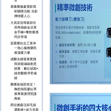
音
基隆榮服處電影賞
析關懷活動 光影
傳情暖人心
大員皇冠母親節住
房再抽鎮金店黃
金手鍊×餐飲優惠
同步登場
苗栗榮欣志工黃幸
一熱心服務榮民
展溫暖力量
成醫永續發展實踐
與節能減碳創意
競賽：數位賦能×
綠色醫療淨零減
碳
榮獲衛福部肯定！
胸腔病院廖紜葶
展專業護理照護
典範
西拉雅森活節毛孩
運動會×波力見面