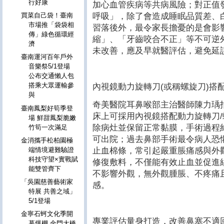
行好康
加心血管疾病等共病風險；對正值
呼吸」，除了會造成睡眠品質差、
買菜自己袋！臺南
市場推「袋袋相
習落後外，最令家長擔憂的是會影
傳」綠色循環經
縮」、「牙齒咬合不正」等不可逆
濟
未改善，應及早就醫評估，避免延
臺南運河百年戶外
音樂祭5/1登場
公布交通懶人包
搭乘大眾運輸參
內視鏡動力旋轉刀(或稱螺旋刀)搭
與
奇美醫院耳鼻喉部主治醫師陳力瑀
臺南鳳梨好筍季登
床上可採用內視鏡搭配動力旋轉刀/螺旋刀(
場 鮮甜鳳梨脆嫩
除病灶並保留正常黏膜，手術過程約
竹筍一次滿足
可出院；過去鼻部手術最令病人恐
金消攜手松柏園極
止血棉條，常引起嚴重脹痛感與外
端情境避難驗證
科技守望×實戰賦
修復敷料，不僅能有效止血並促進
能雙管齊下
不影響外觀，無外觀腫脹、不疼痛
「吳園慈善藝術家
感。
特展 共善之域」
5/1登場
金寧石蚵文化季開
專業評估量身打造，改善鼻塞不適
幕爆棚 金門大橋