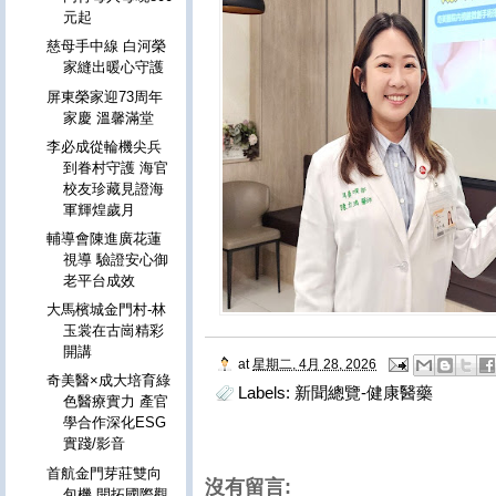
元起
慈母手中線 白河榮
家縫出暖心守護
屏東榮家迎73周年
家慶 溫馨滿堂
李必成從輪機尖兵
到眷村守護 海官
校友珍藏見證海
軍輝煌歲月
輔導會陳進廣花蓮
視導 驗證安心御
老平台成效
大馬檳城金門村-林
玉裳在古崗精彩
開講
at
星期二, 4月 28, 2026
奇美醫×成大培育綠
Labels:
新聞總覽-健康醫藥
色醫療實力 產官
學合作深化ESG
實踐/影音
首航金門芽莊雙向
沒有留言:
包機 開拓國際觀