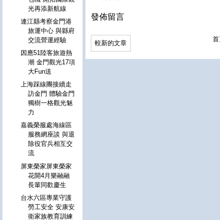
光再添新航線
發佈留言
連江縣考察金門港
旅運中心 與縣府
首
交流營運經驗
較新的文章
因應51陸客旅遊熱
潮 金門觀光17項
大Fun送
上海踩線團接續走
訪金門 體驗金門
獨樹一格觀光魅
力
嘉義榮服處海線區
服務網座談 與退
除役官兵相互交
流
屏東榮家屏東榮家
花開4月樂融融
長輩同歡慶生
台水六區專業守護
勞工安全 安康安
衛家族教育訓練