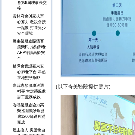
會第8屆理事長交
接
雲林府會與家扶齊
心努力 敢說會接
一起做 打造兒少
安全環境
屏東榮服處關懷百
歲榮民 推動御老
APP守護高齡安
全
輔導會實證臺東安
心御老平台 串起
在地照護網絡
嘉縣志願服務巡迴
(以下奇美醫院提供照片)
輔導 肯定榮服處
志工服務成效
澎湖榮服處協力高
榮巡迴義診服務
逾1200鄉親圓滿
完成
屋主換人 房屋稅自