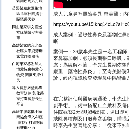
氣體驗到六月底
苗栗榮服處匯集地
成人兒童鼻塞風險各異 奇美醫：內
區退軍社團攜手
關懷榮民眷
https://youtu.be/15Iknq14oLc?si=
岡山榮家李文國巡
堂隊關懷安寧長
成人案例：過敏性鼻炎及藥物性鼻
輩
眠
高雄榮家結合北高
社區大學資源辦
案例一：36歲李先生是一名工程
家電維修服務
來鼻塞加劇，必須長期張口呼吸，
白河榮家感謝加大
慮；為緩解不適，李先生長期依賴
博愛協會捐愛心
嚴重「藥物性鼻炎」；至奇美醫院
物資 關懷支持住
診，經內視鏡檢查發現鼻中隔彎曲
民
導入智慧床墊實務
教育訓練 彰化榮
在完整評估與醫病溝通後，李先生接
家打造智慧長照
平台
創手術」，術中搭配止血敷料及傷
住院觀察2天即順利出院，隔日即
高雄榮服處攜手民
間協會導入AI應
戒除鼻噴劑及口服鼻塞藥物，睡眠
用課程 打造數位
時李先生驚喜地分享：「從來不知
智慧辦公力