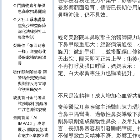
在學校容易注意力不集中，影響學
金門購物嘉年華優
憂影響顏面發育，儘管已長期使用
惠商家招募開跑
鼻鹽沖洗，仍不見效。
金大社工系專講聚
焦兒少權益保障
深化法律與社工
經奇美醫院耳鼻喉部主治醫師陳力
專業對話
下鼻甲嚴重肥大；經醫病溝通後，
榮民伯「像回到家
旋刀）微創手術」，並搭配傷口修復
一樣」道盡彰化
榮服處補給站溫
天出院，隔天即可正常上學；術後
暖
不再打呼及張口呼吸，媽媽表示：
歌仔戲熱鬧登場 南
定、白天學習專注力也顯著提升」
警結合交安婦幼
與識詐反毒宣導
守護里民安全
不只是沒精神！成人增加心血管共
統測首日金門考區
試務順利 提醒考
奇美醫院耳鼻喉部主治醫師陳力瑀
生注意應試規範
含鼻中隔彎曲、過敏性鼻炎導致下
臺南首屆「AI
劑鼻噴劑造成藥物性鼻炎，及常見
IMPACT」成果
言，長期鼻塞容易引發睡眠障礙、
展示 體驗智慧城
不僅導致白天精神不濟、影響工作
市魅力×享數位通