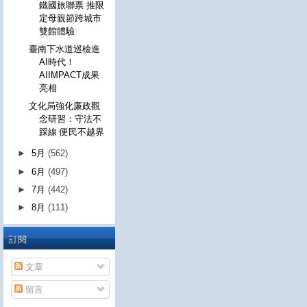
鐵國旅聯票 推限
定母親節跨城市
雙館體驗
臺南下水道巡檢進
AI時代！
AIIMPACT成果
亮相
文化局強化廉政觀
念研習：守法不
踩線 便民不越界
►
5月
(562)
►
6月
(497)
►
7月
(442)
►
8月
(111)
訂閱
文章
留言