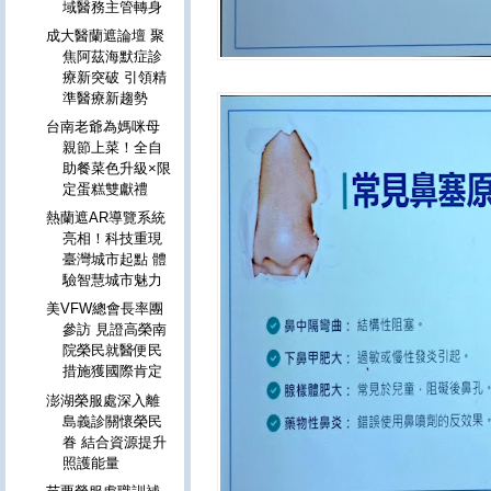
域醫務主管轉身
成大醫蘭遮論壇 聚
焦阿茲海默症診
療新突破 引領精
準醫療新趨勢
台南老爺為媽咪母
親節上菜！全自
助餐菜色升級×限
定蛋糕雙獻禮
熱蘭遮AR導覽系統
亮相！科技重現
臺灣城市起點 體
驗智慧城市魅力
美VFW總會長率團
參訪 見證高榮南
院榮民就醫便民
措施獲國際肯定
澎湖榮服處深入離
島義診關懷榮民
眷 結合資源提升
照護能量