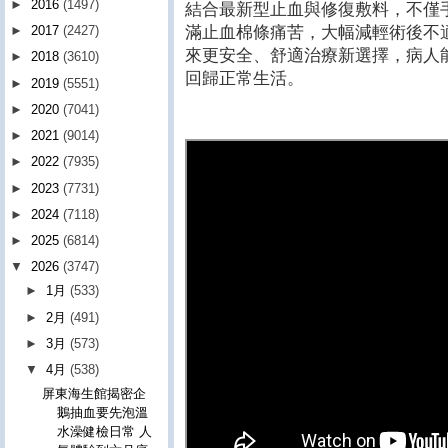
►
2016
(1497)
結合最新型止血與修復敷料，不僅
滿止血棉條痛苦，大幅減輕術後不
►
2017
(2427)
來更安全、舒適治療新選擇，病人
►
2018
(3610)
回歸正常生活。
►
2019
(5551)
►
2020
(7041)
►
2021
(9014)
►
2022
(7935)
►
2023
(7731)
►
2024
(7118)
►
2025
(6814)
▼
2026
(3747)
►
1月
(533)
►
2月
(491)
►
3月
(573)
▼
4月
(538)
屏東海生館揭密企
鵝抽血要先泡溫
水澡健檢日常 人