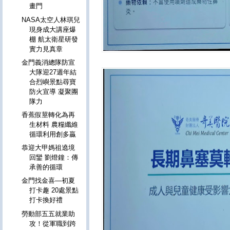
畫門
NASA太空人林琪兒
現身成大講座爆
棚 航太衛星研發
實力見真章
金門義消總隊防宣
大隊迎27週年結
合烈嶼景點尋寶
防火宣導 凝聚團
隊力
香蕉假莖轉化為再
生材料 農糧纖維
循環利用創多贏
恭迎大甲媽祖遶境
回鑾 劉燈鐘：傳
承善的循環
金門找金喜—初夏
打卡趣 20處景點
打卡換好禮
勞動部五五就業助
攻！從軍職到跨