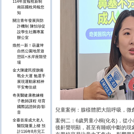
114年度報稅新制
南區國稅局報您
知
關注青年發展與防
詐機制 陳怡珍促
設學生社團專案
辦公室
煥然一新！葫蘆埤
自然公園地景遊
憩區+水岸座階登
場
金大陳建民授旗備
戰全大運 勉選手
展現運動家精神
平安奪佳績
奇美醫健康教練種
子教師課程 培育
國際認證師資/影
兒童案例：腺樣體肥大阻呼吸，微
音
案例二：6歲男童小桐(化名)，從
全臺首座成大老人
醫院隆重上樑 預
後鼾聲明顯，甚至有睡眠中斷的現
計116年8月完工