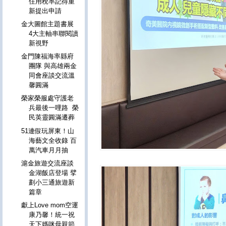
住用稅率記得重
新提出申請
金大圖館主題書展
4大主軸串聯閱讀
新視野
金門陳福海率縣府
團隊 與高雄兩金
同會座談交流溫
馨圓滿
榮家榮服處守護老
兵最後一哩路 榮
民英靈圓滿遷葬
51連假玩屏東！山
海藝文全收錄 百
萬汽車月月抽
滬金旅遊交流座談
金湖飯店登場 擘
劃小三通旅遊新
篇章
獻上Love mom空運
康乃馨！統一祝
天下媽咪母親節