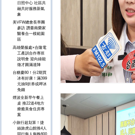
日照中心 社區共
融共好服務新氣
象
美VFW總會長率團
參訪 讚臺南榮家
醫養合一模範園
區
高雄榮服處×合隆電
工產訓合作專班
說明會 迎向綠能
徵才圓滿達陣
台糖慶80！分2期買
冰有好康！滿399
元抽9折券或呷冰
免錢
煙波全新早午餐上
桌 推22道4地方
療癒美食住房專
案
小旅行超划算！捷
絲旅虎山館推4人
同行每人每晚800