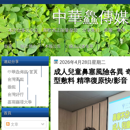
automaty do gier
中華鱻傳媒
本平台多元中立，期盼為正能量發聲，分享美好、美麗、美學，
首頁
報社簡介
本報公告
線上記者名單
連結分享
2026年4月28日星期二
成人兒童鼻塞風險各異 
中華鱻傳媒-首頁
台灣高鐵
型敷料 精準復原快/影音
臺鐵
台灣好行
嘉南藥理大學
首頁
文章