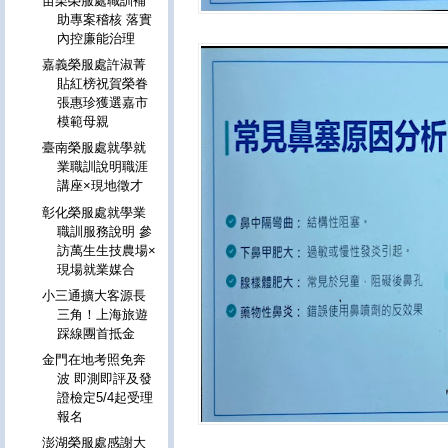
苗栗榮服處職訓補
助專案稽核 落實
內控廉能治理
嘉義榮服處許淑菁
貼紅榜祝賀榮眷
張惠珍獲選嘉市
模範母親
臺南榮服處就學就
業職訓說明職涯
講座×現地徵才
彰化榮服處就學業
職訓服務說明 參
訪萬生生技農場×
現場就業媒合
小三通擴大客源長
三角！上海旅遊
踩線團首抵金
金門在地考照免奔
波 即測即評及發
證檢定5/4起受理
報名
澎湖榮服處感謝大