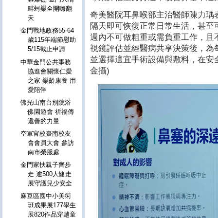
畔蚵樂全開嗨翻
奇美醫院耳鼻喉部主治醫師陳力瑀
天
隔天即可恢復正常日常生活，甚至
金門戰地政務55-64
週內不可做粗重或需負重工作，且
歲115年端節慰助
視鏡評估並經醫病共享決策後，為
5/15截止申請
並選擇適宜手術設備與敷料，在安
中華金門公共事務
金攝)
協進會關懷仁愛
之家 樂齡康養 用
愛陪伴
佛光山南台別院浴
佛園遊會 祈福傳
遞善的力量
空軍官校臺南校友
會會員大會 參訪
南市榮服處
金門家扶親子齊步
走 逾500人健走
展守護兒少安全
麻豆區國中小美術
班成果展177學生
展820作品穿越童