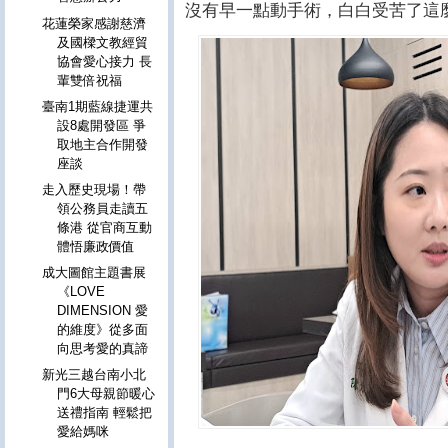
沒有早一點動手術，白白受苦了這
花蓮榮家感謝慈濟
及國樑文教經貿
協會愛心接力 長
輩雙倍祝福
臺南1期藍線捷運共
設8處開發區 爭
取地主合作開發
座談
走入歷史現場！帶
領公務員走讀五
條港 從官商互動
體悟廉政價值
成大圖館主題書展
《LOVE
DIMENSION 愛
的維度》從多面
向思考愛的真諦
新光三越台南小北
門6大母親節暖心
送禮指南 輕鬆把
愛給媽咪