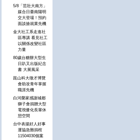
5/8「茁壯大南方」
媒合日臺南陽明
交大登場！預約
面談搶就業先機
金大社工系走進社
區專講 看見社工
以關係改變社區
力量
80歲台糖辦大型生
日趴又出版紀念
書 大展風采
崑山科大徵才博覽
會助攻青年掌握
職涯先機
白河榮家感謝城都
獅子會捐贈大型
電視優化長輩休
憩空間
台中表揚好人好事
運協急難捐棺
11504030個案