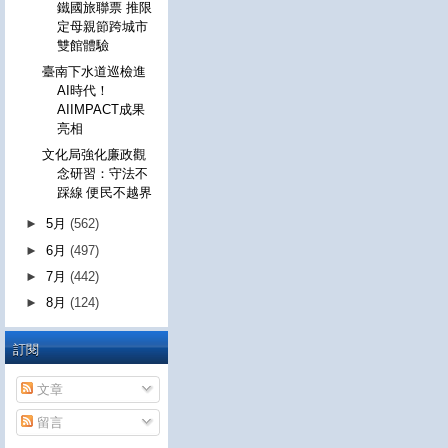
鐵國旅聯票 推限
定母親節跨城市
雙館體驗
臺南下水道巡檢進
AI時代！
AIIMPACT成果
亮相
文化局強化廉政觀
念研習：守法不
踩線 便民不越界
►
5月
(562)
►
6月
(497)
►
7月
(442)
►
8月
(124)
訂閱
文章
留言