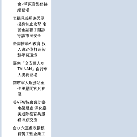
會×草原音樂祭接
續登場
表揚見義勇為民眾
挺身制止攻擊 南
警金融聯手阻詐
守護市民安全
臺南推動AI教育 投
入逾24億打造智
慧學習環境
臺南「交安達人＠
TAINAN」自行車
大獎賽登場
南市軍人服務站至
佳里慰問官兵眷
屬
美VFW協會參訪臺
南榮服處 深化臺
美退除役官兵服
務照顧交流
台水六區處表揚模
範勞工暨企業工