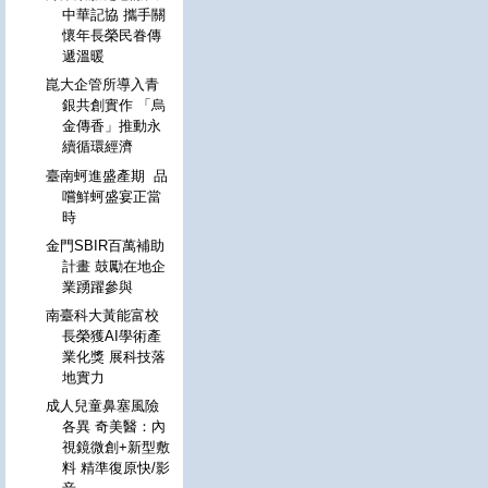
中華記協 攜手關
懷年長榮民眷傳
遞溫暖
崑大企管所導入青
銀共創實作 「烏
金傳香」推動永
續循環經濟
臺南蚵進盛產期 品
嚐鮮蚵盛宴正當
時
金門SBIR百萬補助
計畫 鼓勵在地企
業踴躍參與
南臺科大黃能富校
長榮獲AI學術產
業化獎 展科技落
地實力
成人兒童鼻塞風險
各異 奇美醫：內
視鏡微創+新型敷
料 精準復原快/影