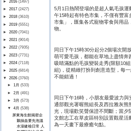
►
2016
(1497)
5月1日熱鬧登場的是超人氣毛孩
►
2017
(2427)
午15時起有特色市集，不僅有豐
►
2018
(3610)
市集」，匯集各式寵物零食與用品
►
2019
(5551)
物。
►
2020
(7041)
►
2021
(9014)
►
2022
(7935)
同日下午15時30分起分2個場次
►
2023
(7731)
萌可愛毛孩，都能在草地上盡情奔跑
吸睛滿點的毛孩變裝走秀(限額10
►
2024
(7118)
組)，從精緻打扮到創意造型，每
►
2025
(6814)
不能錯過！
▼
2026
(3760)
►
1月
(533)
►
2月
(491)
同日下午16時，小朋友最愛波力
►
3月
(573)
通部觀光署喔熊組長及西拉雅灰熊
▼
4月
(538)
光，現場歡笑聲保證不間斷；當夕陽
屏東海生館揭密企
文館志工在草皮區特別設置觀星活
鵝抽血要先泡溫
為一天畫下最療癒句點。
水澡健檢日常 人