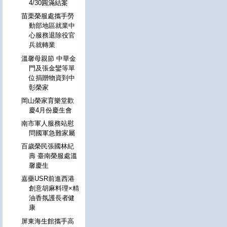
4/30圓滿結案
苗栗榮服處攜手勞
動部地區就業中
心服務退除役官
兵就轉業
溫馨母親節 中華金
門及張金鑾等單
位捐贈物資到中
彰榮家
岡山榮家育樂堂歡
慶4月份慶生會
南市軍人服務站慰
問國軍急難家屬
百歲榮民張國林紀
壽 臺南榮服處溫
馨慶生
嘉藥USR前進西港
創意胡麻料理×精
油香氛護長者健
康
屏東海生館攜手高