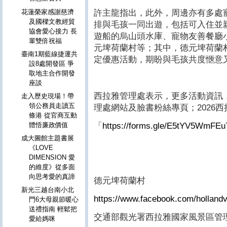
許主龍指出，此外，周邊亦有多處
花蓮榮家感謝慈濟
及國樑文教經貿
排與毛孩一同出遊，包括可入住並
協會愛心接力 長
遊船的烏山頭水庫、寵物友善餐廳
輩雙倍祝福
元埤荷蘭村等；其中，德元埤荷蘭
臺南1期藍線捷運共
定優惠活動，期盼與毛孩共度愜意
設8處開發區 爭
取地主合作開發
座談
西拉雅管理處表示，更多活動資訊
走入歷史現場！帶
領公務員走讀五
理處網站及臉書粉絲專頁；2026
條港 從官商互動
「
https://forms.gle/E5tYV5WmFEu
體悟廉政價值
成大圖館主題書展
《LOVE
DIMENSION 愛
的維度》從多面
向思考愛的真諦
德元埤荷蘭村
新光三越台南小北
https://www.facebook.com/hollandv
門6大母親節暖心
送禮指南 輕鬆把
交通部觀光署西拉雅國家風景區管
愛給媽咪