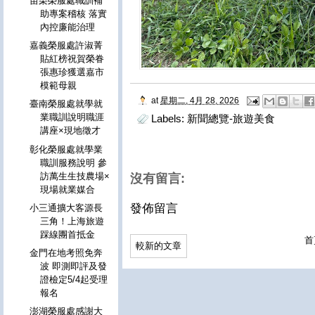
苗栗榮服處職訓補
助專案稽核 落實
內控廉能治理
嘉義榮服處許淑菁
貼紅榜祝賀榮眷
張惠珍獲選嘉市
模範母親
at
星期二, 4月 28, 2026
臺南榮服處就學就
業職訓說明職涯
Labels:
新聞總覽-旅遊美食
講座×現地徵才
彰化榮服處就學業
職訓服務說明 參
訪萬生生技農場×
沒有留言:
現場就業媒合
發佈留言
小三通擴大客源長
三角！上海旅遊
踩線團首抵金
首
較新的文章
金門在地考照免奔
波 即測即評及發
證檢定5/4起受理
報名
澎湖榮服處感謝大