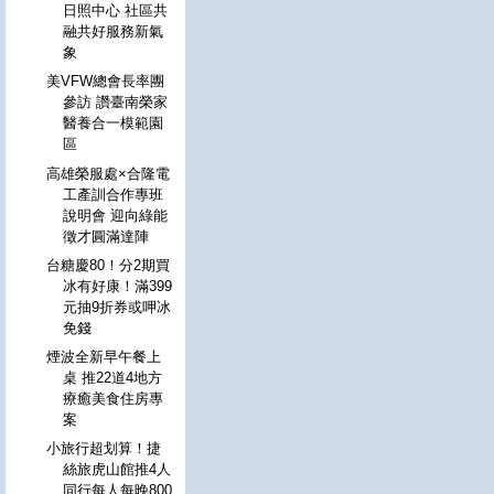
日照中心 社區共
融共好服務新氣
象
美VFW總會長率團
參訪 讚臺南榮家
醫養合一模範園
區
高雄榮服處×合隆電
工產訓合作專班
說明會 迎向綠能
徵才圓滿達陣
台糖慶80！分2期買
冰有好康！滿399
元抽9折券或呷冰
免錢
煙波全新早午餐上
桌 推22道4地方
療癒美食住房專
案
小旅行超划算！捷
絲旅虎山館推4人
同行每人每晚800