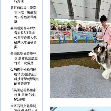
行好康
買菜自己袋！臺南
市場推「袋袋相
傳」綠色循環經
濟
臺南運河百年戶外
音樂祭5/1登場
公布交通懶人包
搭乘大眾運輸參
與
臺南鳳梨好筍季登
場 鮮甜鳳梨脆嫩
竹筍一次滿足
金消攜手松柏園極
端情境避難驗證
科技守望×實戰賦
能雙管齊下
「吳園慈善藝術家
特展 共善之域」
5/1登場
金寧石蚵文化季開
幕爆棚 金門大橋