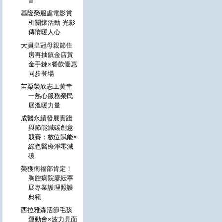
音
基隆榮服處電影賞
析關懷活動 光影
傳情暖人心
大員皇冠母親節住
房再抽鎮金店黃
金手鍊×餐飲優惠
同步登場
苗栗榮欣志工黃幸
一熱心服務榮民
展溫暖力量
成醫永續發展實踐
與節能減碳創意
競賽：數位賦能×
綠色醫療淨零減
碳
榮獲衛福部肯定！
胸腔病院廖紜葶
展專業護理照護
典範
西拉雅森活節毛孩
運動會×波力見面