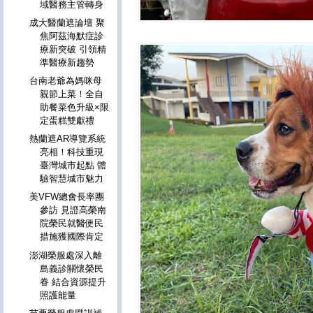
域醫務主管轉身
成大醫蘭遮論壇 聚
焦阿茲海默症診
療新突破 引領精
準醫療新趨勢
台南老爺為媽咪母
親節上菜！全自
助餐菜色升級×限
定蛋糕雙獻禮
熱蘭遮AR導覽系統
亮相！科技重現
臺灣城市起點 體
驗智慧城市魅力
美VFW總會長率團
參訪 見證高榮南
院榮民就醫便民
措施獲國際肯定
澎湖榮服處深入離
島義診關懷榮民
眷 結合資源提升
照護能量