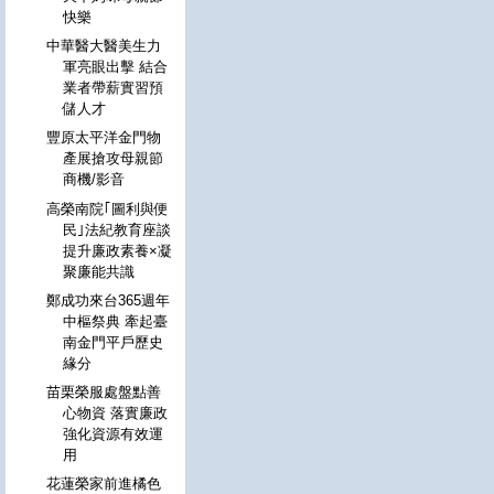
快樂
中華醫大醫美生力
軍亮眼出擊 結合
業者帶薪實習預
儲人才
豐原太平洋金門物
產展搶攻母親節
商機/影音
高榮南院｢圖利與便
民｣法紀教育座談
提升廉政素養×凝
聚廉能共識
鄭成功來台365週年
中樞祭典 牽起臺
南金門平戶歷史
緣分
苗栗榮服處盤點善
心物資 落實廉政
強化資源有效運
用
花蓮榮家前進橘色