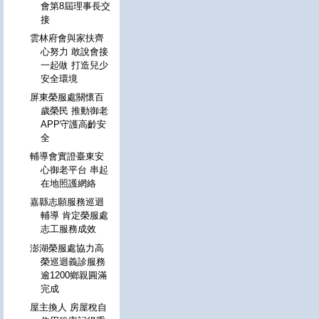
會第8屆理事長交
接
雲林府會與家扶齊
心努力 敢說會接
一起做 打造兒少
安全環境
屏東榮服處關懷百
歲榮民 推動御老
APP守護高齡安
全
輔導會實證臺東安
心御老平台 串起
在地照護網絡
嘉縣志願服務巡迴
輔導 肯定榮服處
志工服務成效
澎湖榮服處協力高
榮巡迴義診服務
逾1200鄉親圓滿
完成
屋主換人 房屋稅自