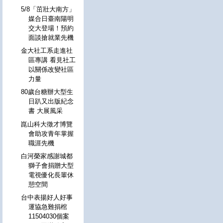
5/8「茁壯大南方」
媒合日臺南陽明
交大登場！預約
面談搶就業先機
金大社工系走進社
區專講 看見社工
以關係改變社區
力量
80歲台糖辦大型生
日趴又出版紀念
書 大展風采
崑山科大徵才博覽
會助攻青年掌握
職涯先機
白河榮家感謝城都
獅子會捐贈大型
電視優化長輩休
憩空間
台中表揚好人好事
運協急難捐棺
11504030個案