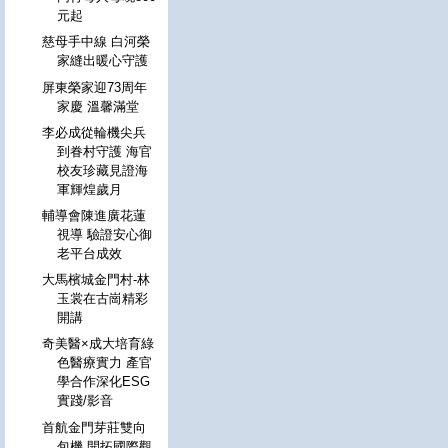
元起
慈母手中線 白河榮
家縫出暖心守護
屏東榮家迎73周年
家慶 溫馨滿堂
李必成從輪機尖兵
到眷村守護 海官
校友珍藏見證海
軍輝煌歲月
輔導會陳進廣花蓮
視導 驗證安心御
老平台成效
大馬檳城金門村-林
玉裳在古崗精彩
開講
奇美醫×成大培育綠
色醫療實力 產官
學合作深化ESG
實踐/影音
首航金門芽莊雙向
包機 開拓國際觀