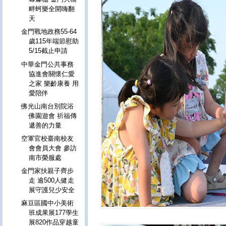
畔蚵樂全開嗨翻
天
金門戰地政務55-64
歲115年端節慰助
5/15截止申請
中華金門公共事務
協進會關懷仁愛
之家 樂齡康養 用
愛陪伴
佛光山南台別院浴
佛園遊會 祈福傳
遞善的力量
空軍官校臺南校友
會會員大會 參訪
南市榮服處
金門家扶親子齊步
走 逾500人健走
展守護兒少安全
麻豆區國中小美術
班成果展177學生
展820作品穿越童