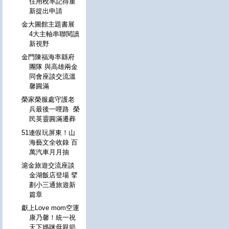
住用稅率記得重
新提出申請
金大圖館主題書展
4大主軸串聯閱讀
新視野
金門陳福海率縣府
團隊 與高雄兩金
同會座談交流溫
馨圓滿
榮家榮服處守護老
兵最後一哩路 榮
民英靈圓滿遷葬
51連假玩屏東！山
海藝文全收錄 百
萬汽車月月抽
滬金旅遊交流座談
金湖飯店登場 擘
劃小三通旅遊新
篇章
獻上Love mom空運
康乃馨！統一祝
天下媽咪母親節