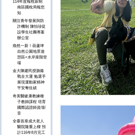
114年度報稅新制
南區國稅局報您
知
關注青年發展與防
詐機制 陳怡珍促
設學生社團專案
辦公室
煥然一新！葫蘆埤
自然公園地景遊
憩區+水岸座階登
場
金大陳建民授旗備
戰全大運 勉選手
展現運動家精神
平安奪佳績
奇美醫健康教練種
子教師課程 培育
國際認證師資/影
音
全臺首座成大老人
醫院隆重上樑 預
計116年8月完工