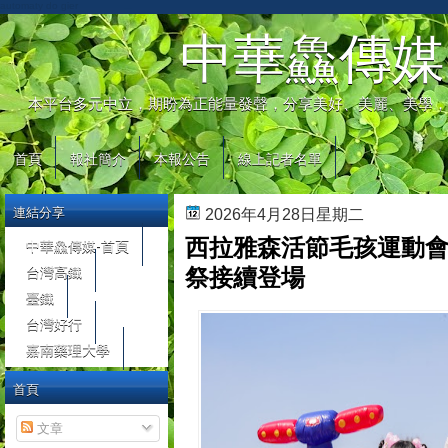
automaty do gier
中華鱻傳媒
本平台多元中立，期盼為正能量發聲，分享美好、美麗、美學，
首頁
報社簡介
本報公告
線上記者名單
連結分享
2026年4月28日星期二
西拉雅森活節毛孩運動會
中華鱻傳媒-首頁
台灣高鐵
祭接續登場
臺鐵
台灣好行
嘉南藥理大學
首頁
文章