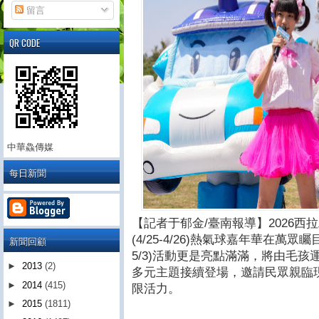
留言
QR CODE
中華鱻傳媒
每日新聞
【記者于郁金/臺南報導】2026
(4/25-4/26)熱氣球嘉年華在萬眾
新聞回顧
5/3)活動更是亮點滿滿，將由毛
►
2013
(2)
多元主題接續登場，邀請民眾親臨
►
2014
(415)
限活力。
►
2015
(1811)