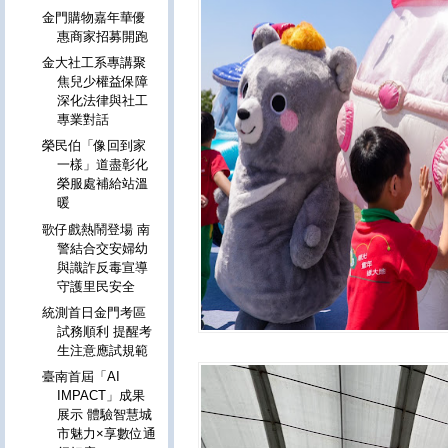
金門購物嘉年華優
惠商家招募開跑
金大社工系專講聚
焦兒少權益保障
深化法律與社工
專業對話
榮民伯「像回到家
一樣」道盡彰化
榮服處補給站溫
暖
歌仔戲熱鬧登場 南
警結合交安婦幼
與識詐反毒宣導
守護里民安全
統測首日金門考區
試務順利 提醒考
生注意應試規範
臺南首屆「AI
IMPACT」成果
展示 體驗智慧城
市魅力×享數位通