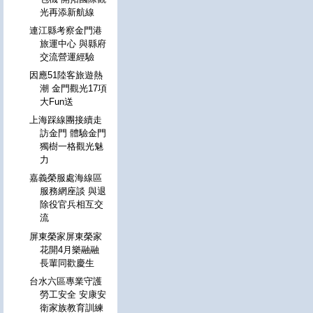
光再添新航線
連江縣考察金門港
旅運中心 與縣府
交流營運經驗
因應51陸客旅遊熱
潮 金門觀光17項
大Fun送
上海踩線團接續走
訪金門 體驗金門
獨樹一格觀光魅
力
嘉義榮服處海線區
服務網座談 與退
除役官兵相互交
流
屏東榮家屏東榮家
花開4月樂融融
長輩同歡慶生
台水六區專業守護
勞工安全 安康安
衛家族教育訓練