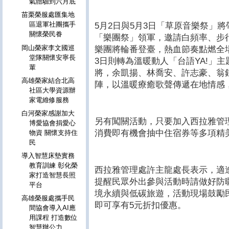
氣體驗到六月底
苗栗榮服處匯集地
區退軍社團攜手
5月2日與5月3日「草原音樂祭」
關懷榮民眷
「樂團祭」領軍，邀請白頻率、步
岡山榮家李文國巡
樂團將輪番登臺，熱血節奏點燃全
堂隊關懷安寧長
3日則轉為溫暖動人「台語YA!」
輩
將，余凱揚、林喬安、許志豪、翁
高雄榮家結合北高
陣，以溫暖療癒歌聲傳遞在地情感
社區大學資源辦
家電維修服務
白河榮家感謝加大
另有闖關活動，只要加入西拉雅管
博愛協會捐愛心
消費即有機會抽中住宿券等多項精
物資 關懷支持住
民
導入智慧床墊實務
教育訓練 彰化榮
西拉雅管理處許主龍處長表示，適
家打造智慧長照
提醒民眾外出參與活動時請做好防
平台
境永續與低碳旅遊，活動現場鼓勵
高雄榮服處攜手民
即可享有5元折扣優惠。
間協會導入AI應
用課程 打造數位
智慧辦公力