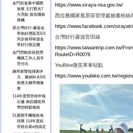
金門前進臺中國際
https://www.siraya-nsa.gov.tw/
旅展 主打觀光7
大亮點 搶攻國旅
西拉雅國家風景區管理處臉書粉絲
商機
https://www.facebook.com/sirayatri
搭台灣好行-邂逅金
寧抱好禮延至5/3
台灣好行菱波官田線
同步推尋味遊金
寧好行限定團
https://www.taiwantrip.com.tw/Fro
金門勞動節前慰勞
RouteID=R0076
機構工作人員辛
苦付出
YouBike微笑單車站點
鋼琴家暨指揮家伊
https://www.youbike.com.tw/region/
凡．雅納科夫5/6
南應大鋼琴獨奏
會
114年度營所稅申報
出爐 南區國稅局
帶您輕鬆報稅
51展開手機報稅免
排隊 114年度綜
所稅在家e指搞定