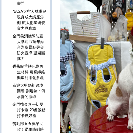
畫門
NASA太空人林琪兒
現身成大講座爆
棚 航太衛星研發
實力見真章
金門義消總隊防宣
大隊迎27週年結
合烈嶼景點尋寶
防火宣導 凝聚團
隊力
香蕉假莖轉化為再
生材料 農糧纖維
循環利用創多贏
恭迎大甲媽祖遶境
回鑾 劉燈鐘：傳
承善的循環
金門找金喜—初夏
打卡趣 20處景點
打卡換好禮
勞動部五五就業助
攻！從軍職到跨