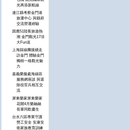
光再添新航線
連江縣考察金門港
旅運中心 與縣府
交流營運經驗
因應51陸客旅遊熱
潮 金門觀光17項
大Fun送
上海踩線團接續走
訪金門 體驗金門
獨樹一格觀光魅
力
嘉義榮服處海線區
服務網座談 與退
除役官兵相互交
流
屏東榮家屏東榮家
花開4月樂融融
長輩同歡慶生
台水六區專業守護
勞工安全 安康安
衛家族教育訓練