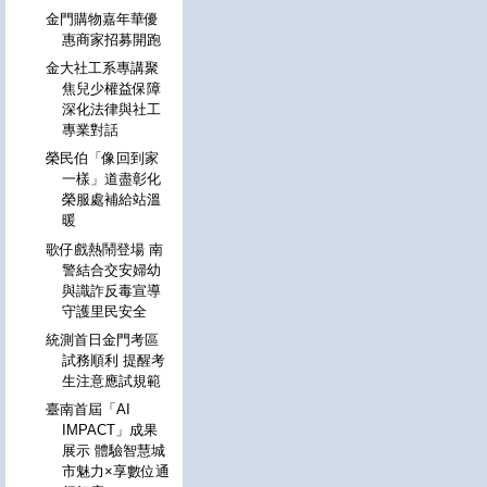
金門購物嘉年華優
惠商家招募開跑
金大社工系專講聚
焦兒少權益保障
深化法律與社工
專業對話
榮民伯「像回到家
一樣」道盡彰化
榮服處補給站溫
暖
歌仔戲熱鬧登場 南
警結合交安婦幼
與識詐反毒宣導
守護里民安全
統測首日金門考區
試務順利 提醒考
生注意應試規範
臺南首屆「AI
IMPACT」成果
展示 體驗智慧城
市魅力×享數位通