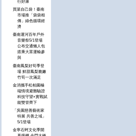
行好康
買菜自己袋！臺南
市場推「袋袋相
傳」綠色循環經
濟
臺南運河百年戶外
音樂祭5/1登場
公布交通懶人包
搭乘大眾運輸參
與
臺南鳳梨好筍季登
場 鮮甜鳳梨脆嫩
竹筍一次滿足
金消攜手松柏園極
端情境避難驗證
科技守望×實戰賦
能雙管齊下
「吳園慈善藝術家
特展 共善之域」
5/1登場
金寧石蚵文化季開
幕爆棚 金門大橋