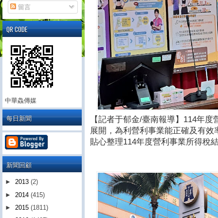
留言
QR CODE
中華鱻傳媒
每日新聞
【記者于郁金/臺南報導】114年
展開，為利營利事業能正確及有效
貼心整理114年度營利事業所得稅
新聞回顧
►
2013
(2)
►
2014
(415)
►
2015
(1811)