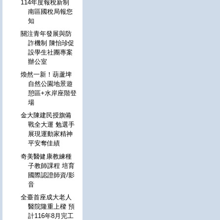
114年度報稅新制
南區國稅局報您
知
關注青年發展與防
詐機制 陳怡珍促
設學生社團專案
辦公室
煥然一新！葫蘆埤
自然公園地景遊
憩區+水岸座階登
場
金大陳建民授旗備
戰全大運 勉選手
展現運動家精神
平安奪佳績
奇美醫健康教練種
子教師課程 培育
國際認證師資/影
音
全臺首座成大老人
醫院隆重上樑 預
計116年8月完工