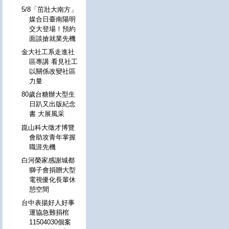
5/8「茁壯大南方」
媒合日臺南陽明
交大登場！預約
面談搶就業先機
金大社工系走進社
區專講 看見社工
以關係改變社區
力量
80歲台糖辦大型生
日趴又出版紀念
書 大展風采
崑山科大徵才博覽
會助攻青年掌握
職涯先機
白河榮家感謝城都
獅子會捐贈大型
電視優化長輩休
憩空間
台中表揚好人好事
運協急難捐棺
11504030個案