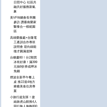
日照中心 社區共
融共好服務新氣
象
美VFW總會長率團
參訪 讚臺南榮家
醫養合一模範園
區
高雄榮服處×合隆電
工產訓合作專班
說明會 迎向綠能
徵才圓滿達陣
台糖慶80！分2期買
冰有好康！滿399
元抽9折券或呷冰
免錢
煙波全新早午餐上
桌 推22道4地方
療癒美食住房專
案
小旅行超划算！捷
絲旅虎山館推4人
同行每人每晚800