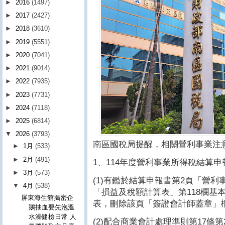
►
2016
(1497)
►
2017
(2427)
►
2018
(3610)
►
2019
(5551)
►
2020
(7041)
►
2021
(9014)
►
2022
(7935)
►
2023
(7731)
►
2024
(7118)
►
2025
(6814)
▼
2026
(3793)
南區國稅局提醒，相關營利事業注
►
1月
(533)
►
2月
(491)
1、114年度營利事業所得稅結算
►
3月
(573)
(1)有鑑於結算申報書第2頁「營
▼
4月
(538)
「損益及稅額計算表」第118欄基
屏東海生館揭密企
表，刪除該頁「簽證會計師蓋章」
鵝抽血要先泡溫
水澡健檢日常 人
(2)配合商業會計處理準則第17條