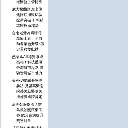
域醫務主管轉身
成大醫蘭遮論壇 聚
焦阿茲海默症診
療新突破 引領精
準醫療新趨勢
台南老爺為媽咪母
親節上菜！全自
助餐菜色升級×限
定蛋糕雙獻禮
熱蘭遮AR導覽系統
亮相！科技重現
臺灣城市起點 體
驗智慧城市魅力
美VFW總會長率團
參訪 見證高榮南
院榮民就醫便民
措施獲國際肯定
澎湖榮服處深入離
島義診關懷榮民
眷 結合資源提升
照護能量