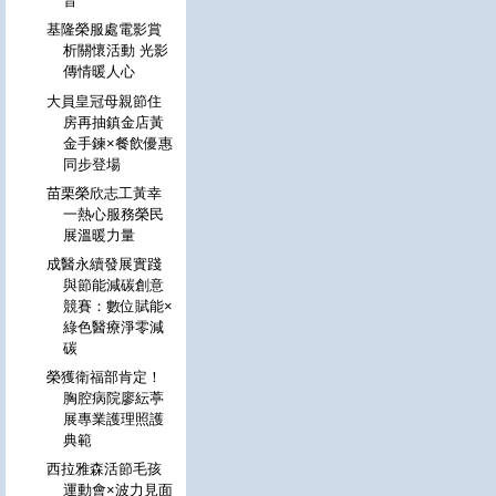
音
基隆榮服處電影賞
析關懷活動 光影
傳情暖人心
大員皇冠母親節住
房再抽鎮金店黃
金手鍊×餐飲優惠
同步登場
苗栗榮欣志工黃幸
一熱心服務榮民
展溫暖力量
成醫永續發展實踐
與節能減碳創意
競賽：數位賦能×
綠色醫療淨零減
碳
榮獲衛福部肯定！
胸腔病院廖紜葶
展專業護理照護
典範
西拉雅森活節毛孩
運動會×波力見面