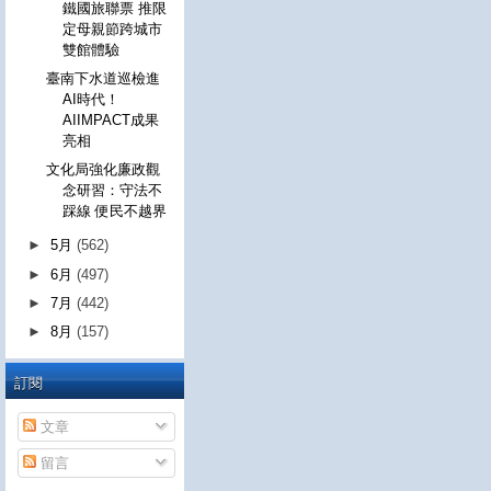
鐵國旅聯票 推限
定母親節跨城市
雙館體驗
臺南下水道巡檢進
AI時代！
AIIMPACT成果
亮相
文化局強化廉政觀
念研習：守法不
踩線 便民不越界
►
5月
(562)
►
6月
(497)
►
7月
(442)
►
8月
(157)
訂閱
文章
留言