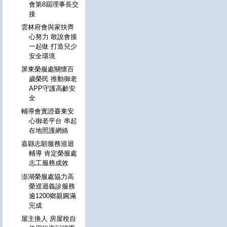
會第8屆理事長交
接
雲林府會與家扶齊
心努力 敢說會接
一起做 打造兒少
安全環境
屏東榮服處關懷百
歲榮民 推動御老
APP守護高齡安
全
輔導會實證臺東安
心御老平台 串起
在地照護網絡
嘉縣志願服務巡迴
輔導 肯定榮服處
志工服務成效
澎湖榮服處協力高
榮巡迴義診服務
逾1200鄉親圓滿
完成
屋主換人 房屋稅自