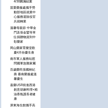
4/30圓滿結案
苗栗榮服處攜手勞
動部地區就業中
心服務退除役官
兵就轉業
溫馨母親節 中華金
門及張金鑾等單
位捐贈物資到中
彰榮家
岡山榮家育樂堂歡
慶4月份慶生會
南市軍人服務站慰
問國軍急難家屬
百歲榮民張國林紀
壽 臺南榮服處溫
馨慶生
嘉藥USR前進西港
創意胡麻料理×精
油香氛護長者健
康
屏東海生館攜手高