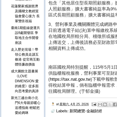
包含「其他居住型長期照顧服務」
花蓮榮家感謝慈濟
人照顧服務」擴大書審純益率為9
及國樑文教經貿
區式長期照顧服務」擴大書審純益率
協會愛心接力 長
輩雙倍祝福
3、營利事業及機關團體完成網路申
臺南1期藍線捷運共
日前透過電子結(決)算申報繳稅系
設8處開發區 爭
在地國稅局所轄分局、稽徵所或服
取地主合作開發
上傳送交，上傳後請務必至財政部
座談
相關資料上傳成功。
走入歷史現場！帶
領公務員走讀五
條港 從官商互動
體悟廉政價值
南區國稅局特別提醒，115年5月
成大圖館主題書展
供臨櫃報稅服務，營利事業可至財
《LOVE
(
https://tax.nat.gov.tw
)下載申報軟
DIMENSION 愛
得稅結算申報，倘有臨櫃申報需求，請
的維度》從多面
往國稅局辦理。(于郁金攝)
向思考愛的真諦
新光三越台南小北
門6大母親節暖心
at
星期六, 4月 25, 2026
送禮指南 輕鬆把
Labels:
新聞總覽-金融財經
愛給媽咪