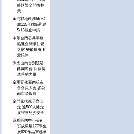
畔蚵樂全開嗨翻
天
金門戰地政務55-64
歲115年端節慰助
5/15截止申請
中華金門公共事務
協進會關懷仁愛
之家 樂齡康養 用
愛陪伴
佛光山南台別院浴
佛園遊會 祈福傳
遞善的力量
空軍官校臺南校友
會會員大會 參訪
南市榮服處
金門家扶親子齊步
走 逾500人健走
展守護兒少安全
麻豆區國中小美術
班成果展177學生
展820作品穿越童