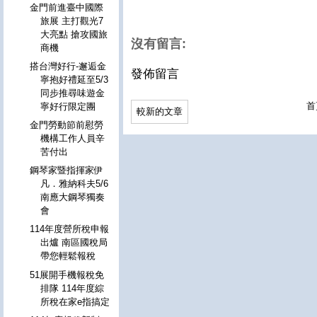
金門前進臺中國際
旅展 主打觀光7
大亮點 搶攻國旅
沒有留言:
商機
搭台灣好行-邂逅金
發佈留言
寧抱好禮延至5/3
同步推尋味遊金
首
寧好行限定團
較新的文章
金門勞動節前慰勞
機構工作人員辛
苦付出
鋼琴家暨指揮家伊
凡．雅納科夫5/6
南應大鋼琴獨奏
會
114年度營所稅申報
出爐 南區國稅局
帶您輕鬆報稅
51展開手機報稅免
排隊 114年度綜
所稅在家e指搞定