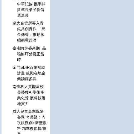
中華記協 攜手關
懷年長榮民眷傳
遞溫暖
崑大企管所導入青
銀共創實作 「烏
金傳香」推動永
續循環經濟
臺南蚵進盛產期 品
嚐鮮蚵盛宴正當
時
金門SBIR百萬補助
計畫 鼓勵在地企
業踴躍參與
南臺科大黃能富校
長榮獲AI學術產
業化獎 展科技落
地實力
成人兒童鼻塞風險
各異 奇美醫：內
視鏡微創+新型敷
料 精準復原快/影