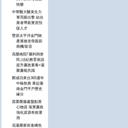
快樂
中華醫大醫美生力
軍亮眼出擊 結合
業者帶薪實習預
儲人才
豐原太平洋金門物
產展搶攻母親節
商機/影音
高榮南院｢圖利與便
民｣法紀教育座談
提升廉政素養×凝
聚廉能共識
鄭成功來台365週年
中樞祭典 牽起臺
南金門平戶歷史
緣分
苗栗榮服處盤點善
心物資 落實廉政
強化資源有效運
用
花蓮榮家前進橘色