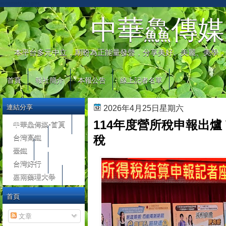
automaty do gier
中華鱻傳媒
本平台多元中立，期盼為正能量發聲，分享美好、美麗、美學，
首頁
報社簡介
本報公告
線上記者名單
連結分享
2026年4月25日星期六
114年度營所稅申報出爐
中華鱻傳媒-首頁
台灣高鐵
稅
臺鐵
台灣好行
嘉南藥理大學
首頁
文章