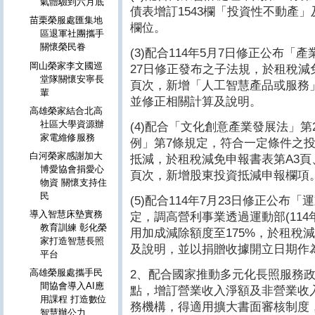
氣體驗到六月底
債表增訂1543欄「投資性不動產」
苗栗榮服處匯集地
欄位。
區退軍社團攜手
關懷榮民眷
(3)配合114年5月7日修正公布「
岡山榮家李文國巡
27日修正發布之子法規，於租稅減免
堂隊關懷安寧長
頁次，新增「人工智慧產品或服務
輩
並修正相關計算及說明。
高雄榮家結合北高
社區大學資源辦
(4)配合「文化創意產業發展法」第
家電維修服務
例」第7條規定，符合一定條件之投
白河榮家感謝加大
抵減，於租稅減免申報書表第A3頁、
博愛協會捐愛心
頁次，新增股東投資抵減申報欄項
物資 關懷支持住
民
(5)配合114年7月23日修正公布
導入智慧床墊實務
定，調高營利事業透過運動部(114
教育訓練 彰化榮
用加成減除額度至175%，於租稅
家打造智慧長照
及說明，並以捐贈收據開立日期作
平台
高雄榮服處攜手民
2、配合國家推動多元化長照服務政
間協會導入AI應
點，增訂營業收入淨額及非營業收入
用課程 打造數位
務機構，得適用擴大書面審核制度
智慧辦公力