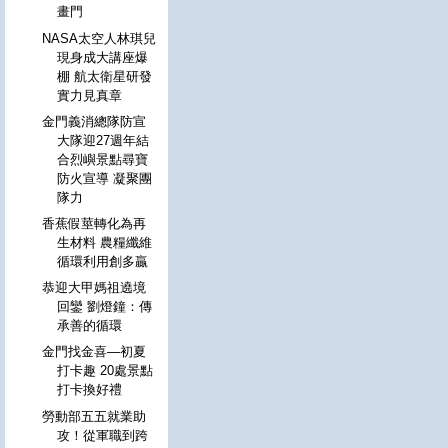
畫門
NASA太空人林琪兒
現身成大講座爆
棚 航太衛星研發
實力見真章
金門義消總隊防宣
大隊迎27週年結
合烈嶼景點尋寶
防火宣導 凝聚團
隊力
香蕉假莖轉化為再
生材料 農糧纖維
循環利用創多贏
恭迎大甲媽祖遶境
回鑾 劉燈鐘：傳
承善的循環
金門找金喜—初夏
打卡趣 20處景點
打卡換好禮
勞動部五五就業助
攻！從軍職到跨