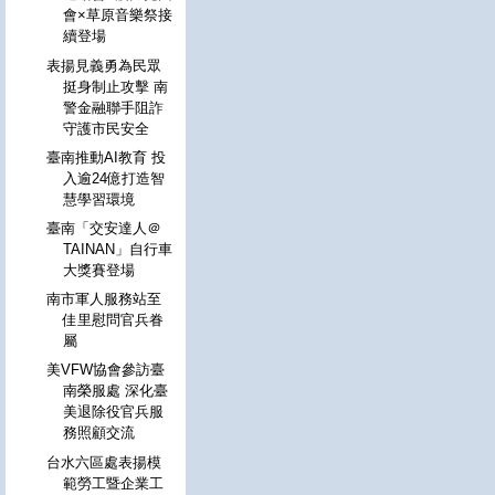
會×草原音樂祭接
續登場
表揚見義勇為民眾
挺身制止攻擊 南
警金融聯手阻詐
守護市民安全
臺南推動AI教育 投
入逾24億打造智
慧學習環境
臺南「交安達人＠
TAINAN」自行車
大獎賽登場
南市軍人服務站至
佳里慰問官兵眷
屬
美VFW協會參訪臺
南榮服處 深化臺
美退除役官兵服
務照顧交流
台水六區處表揚模
範勞工暨企業工