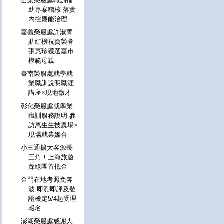
苗栗榮服處職訓補
助專案稽核 落實
內控廉能治理
嘉義榮服處許淑菁
貼紅榜祝賀榮眷
張惠珍獲選嘉市
模範母親
臺南榮服處就學就
業職訓說明職涯
講座×現地徵才
彰化榮服處就學業
職訓服務說明 參
訪萬生生技農場×
現場就業媒合
小三通擴大客源長
三角！上海旅遊
踩線團首抵金
金門在地考照免奔
波 即測即評及發
證檢定5/4起受理
報名
澎湖榮服處感謝大