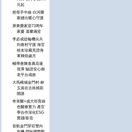
元起
慈母手中線 白河榮
家縫出暖心守護
屏東榮家迎73周年
家慶 溫馨滿堂
李必成從輪機尖兵
到眷村守護 海官
校友珍藏見證海
軍輝煌歲月
輔導會陳進廣花蓮
視導 驗證安心御
老平台成效
大馬檳城金門村-林
玉裳在古崗精彩
開講
奇美醫×成大培育綠
色醫療實力 產官
學合作深化ESG
實踐/影音
首航金門芽莊雙向
包機 開拓國際觀