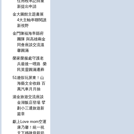
住用稅率記得重
新提出申請
金大圖館主題書展
4大主軸串聯閱讀
新視野
金門陳福海率縣府
團隊 與高雄兩金
同會座談交流溫
馨圓滿
榮家榮服處守護老
兵最後一哩路 榮
民英靈圓滿遷葬
51連假玩屏東！山
海藝文全收錄 百
萬汽車月月抽
滬金旅遊交流座談
金湖飯店登場 擘
劃小三通旅遊新
篇章
獻上Love mom空運
康乃馨！統一祝
天下媽咪母親節