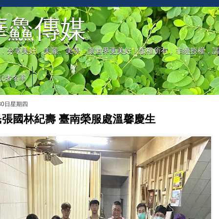
華鱻傳媒
，分享美好、美麗、美學，讓世界更美好！版權所有，非經授權，
記者名單
月30日星期四
民張國林紀壽 臺南榮服處溫馨慶生