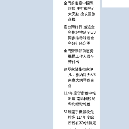
金門前進臺中國際
旅展 主打觀光7
大亮點 搶攻國旅
商機
搭台灣好行-邂逅金
寧抱好禮延至5/3
同步推尋味遊金
寧好行限定團
金門勞動節前慰勞
機構工作人員辛
苦付出
鋼琴家暨指揮家伊
凡．雅納科夫5/6
南應大鋼琴獨奏
會
114年度營所稅申報
出爐 南區國稅局
帶您輕鬆報稅
51展開手機報稅免
排隊 114年度綜
所稅在家e指搞定