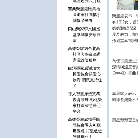
氣體驗到六月底
苗栗榮服處匯集地
區退軍社團攜手
榮服處表示，
關懷榮民眷
有1子2女，
奶奶鶼鰈情深
岡山榮家李文國巡
度及毅力，相
堂隊關懷安寧長
孫滿堂幸福與
輩
高雄榮家結合北高
社區大學資源辦
家電維修服務
為使百歲慶生
深情與溫度音
白河榮家感謝加大
你幸福》等曲
博愛協會捐愛心
物資 關懷支持住
民
壽星家人表示
導入智慧床墊實務
輔導會無微不
教育訓練 彰化榮
家打造智慧長照
平台
高雄榮服處攜手民
壽星爺爺更是
間協會導入AI應
用課程 打造數位
智慧辦公力