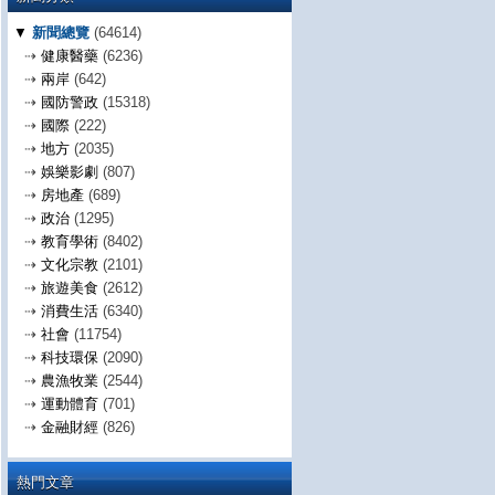
▼
新聞總覽
(64614)
⇢
健康醫藥
(6236)
⇢
兩岸
(642)
⇢
國防警政
(15318)
⇢
國際
(222)
⇢
地方
(2035)
⇢
娛樂影劇
(807)
⇢
房地產
(689)
⇢
政治
(1295)
⇢
教育學術
(8402)
⇢
文化宗教
(2101)
⇢
旅遊美食
(2612)
⇢
消費生活
(6340)
⇢
社會
(11754)
⇢
科技環保
(2090)
⇢
農漁牧業
(2544)
⇢
運動體育
(701)
⇢
金融財經
(826)
熱門文章