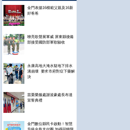
金門表揚16模範父親及16新
好爸爸
嘹亮歌聲展軍威 屏東縣後備
部接受國防部軍歌驗收
永康高地大淹水疑地下排水
溝崩壞 要求市府對症下藥解
決
苗栗榮服處謝浚豪處長布達
宣誓典禮
金門數位縣民卡啟動！智慧
升級全島支付圈 加碼回饋限