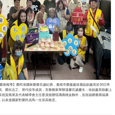
/臺南報導】榮民張國林爺爺百歲紀壽，臺南市榮服處徐麗如副處長於30日率
員、榮欣志工、替代役等成員，至爺爺家舉辦溫馨百歲慶生；徐副處長除獻上
長祝賀壽屏及代表輔導會主任委員致贈琉璃壽桃金飾外，並祝福爺爺壽福康
，以表達國家對榮民戎馬一生崇高敬意。