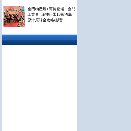
金門物產展+阿特登場！金門
工業會×漢神巨蛋19家浯島
原汁原味全攻略/影音
..