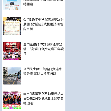
時開跑
金門115年中秋配售酒8/17起
展開 配售認證或恢復請期限
內申辦
金門金鑽婚79對表揚溫馨登
場！5對獲白金婚走過70年歲
月
金門民生路中興路口實施車
道分流 駕駛人注意行駛
南市第5屆優良不動產經紀人
員暨第2屆優良地政士頒獎典
禮/影音