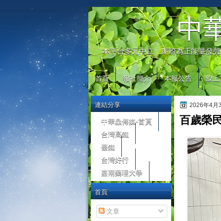
automaty do gier
中
本平台多元中立，期盼為正能量發聲
首頁
報社簡介
本報公告
線上
連結分享
2026年4
百歲榮
中華鱻傳媒-首頁
台灣高鐵
臺鐵
台灣好行
嘉南藥理大學
首頁
文章