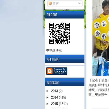
留言
QR CODE
中華鱻傳媒
每日新聞
【記者于郁金
新聞回顧
領責任區輔導
總統、行政院
►
2013
(2)
寧、至德延年
►
2014
(415)
►
2015
(1811)