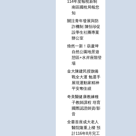
114年度報稅新制
南區國稅局報您
知
關注青年發展與防
詐機制 陳怡珍促
設學生社團專案
辦公室
煥然一新！葫蘆埤
自然公園地景遊
憩區+水岸座階登
場
金大陳建民授旗備
戰全大運 勉選手
展現運動家精神
平安奪佳績
奇美醫健康教練種
子教師課程 培育
國際認證師資/影
音
全臺首座成大老人
醫院隆重上樑 預
計116年8月完工