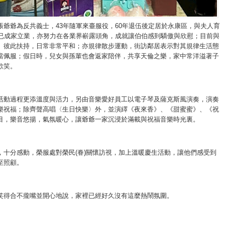
張爺爺為反共義士，43年隨軍來臺服役，60年退伍後定居於永康區，與夫人育
皆已成家立業，亦努力在各業界嶄露頭角，成就讓伯伯感到驕傲與欣慰；目前與
、彼此扶持，日常非常平和；亦規律散步運動，街訪鄰居表示對其規律生活態
當佩服；假日時，兒女與孫輩也會返家陪伴，共享天倫之樂，家中常洋溢著子
歡笑。
活動過程更添溫度與活力，另由音樂愛好員工以電子琴及薩克斯風演奏，演奏
樂祝福；除齊聲高唱〈生日快樂〉外，並演繹《夜來香》、《甜蜜蜜》、《祝
目，樂音悠揚，氣氛暖心，讓爺爺一家沉浸於滿載與祝福音樂時光裏。
，十分感動，榮服處對榮民(眷)關懷訪視，加上溫暖慶生活動，讓他們感受到
至照顧。
笑得合不攏嘴並開心地說，家裡已經好久沒有這麼熱鬧氛圍。