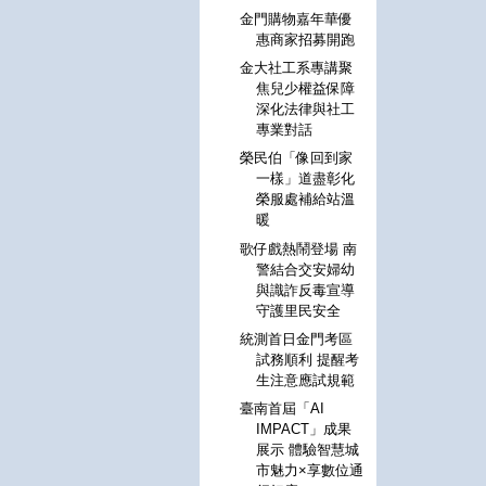
金門購物嘉年華優
惠商家招募開跑
金大社工系專講聚
焦兒少權益保障
深化法律與社工
專業對話
榮民伯「像回到家
一樣」道盡彰化
榮服處補給站溫
暖
歌仔戲熱鬧登場 南
警結合交安婦幼
與識詐反毒宣導
守護里民安全
統測首日金門考區
試務順利 提醒考
生注意應試規範
臺南首屆「AI
IMPACT」成果
展示 體驗智慧城
市魅力×享數位通