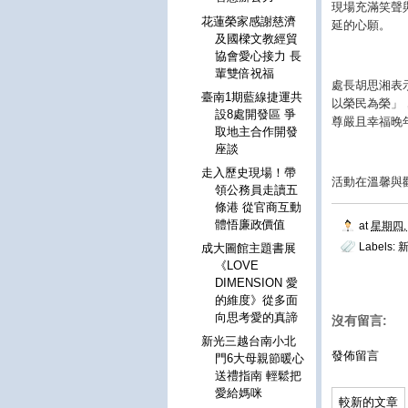
現場充滿笑聲
花蓮榮家感謝慈濟
延的心願。
及國樑文教經貿
協會愛心接力 長
輩雙倍祝福
處長胡思湘表
臺南1期藍線捷運共
以榮民為榮」
設8處開發區 爭
尊嚴且幸福晚
取地主合作開發
座談
走入歷史現場！帶
活動在溫馨與
領公務員走讀五
條港 從官商互動
體悟廉政價值
at
星期四, 
Labels:
成大圖館主題書展
《LOVE
DIMENSION 愛
的維度》從多面
向思考愛的真諦
沒有留言:
新光三越台南小北
發佈留言
門6大母親節暖心
送禮指南 輕鬆把
愛給媽咪
較新的文章