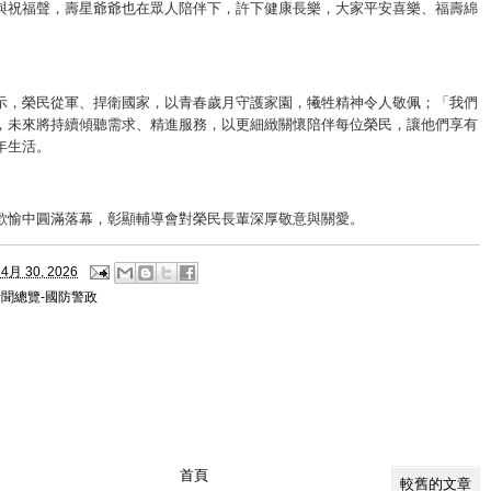
與祝福聲，壽星爺爺也在眾人陪伴下，許下健康長樂，大家平安喜樂、福壽綿
示，榮民從軍、捍衛國家，以青春歲月守護家園，犧牲精神令人敬佩；「我們
，未來將持續傾聽需求、精進服務，以更細緻關懷陪伴每位榮民，讓他們享有
年生活。
歡愉中圓滿落幕，彰顯輔導會對榮民長輩深厚敬意與關愛。
4月 30, 2026
新聞總覽-國防警政
首頁
較舊的文章