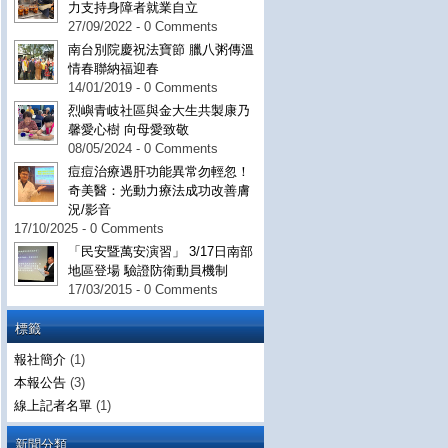
力支持身障者就業自立
27/09/2022 - 0 Comments
南台別院慶祝法寶節 臘八粥傳溫
情春聯納福迎春
14/01/2019 - 0 Comments
烈嶼青岐社區與金大生共製康乃
馨愛心樹 向母愛致敬
08/05/2024 - 0 Comments
痘痘治療遇肝功能異常勿輕忽！
奇美醫：光動力療法成功改善膚
況/影音
17/10/2025 - 0 Comments
「民安暨萬安演習」 3/17日南部
地區登場 驗證防衛動員機制
17/03/2015 - 0 Comments
標籤
報社簡介
(1)
本報公告
(3)
線上記者名單
(1)
新聞分類