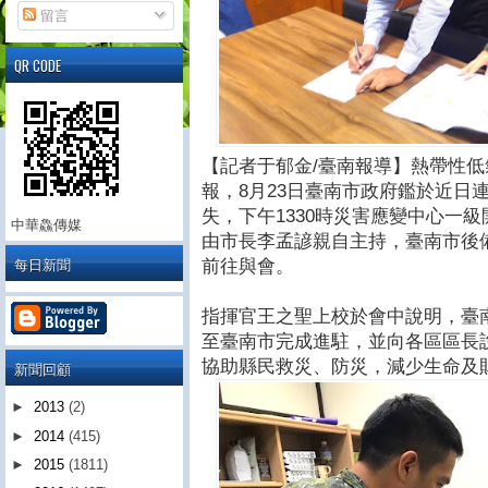
留言
QR CODE
【記者于郁金/臺南報導】熱帶性
報，8月23日臺南市政府鑑於近日
失，下午1330時災害應變中心一
中華鱻傳媒
由市長李孟諺親自主持，臺南市後
每日新聞
前往與會。
指揮官王之聖上校於會中說明，臺
至臺南市完成進駐，並向各區區長
協助縣民救災、防災，減少生命及
新聞回顧
►
2013
(2)
►
2014
(415)
►
2015
(1811)