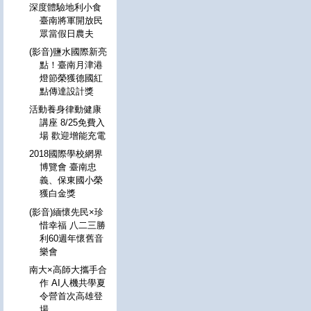
深度體驗地利小食
臺南將軍開放民
眾當假日農夫
(影音)鹽水國際新亮
點！臺南月津港
燈節榮獲德國紅
點傳達設計獎
活動養身律動健康
講座 8/25免費入
場 歡迎增能充電
2018國際學校網界
博覽會 臺南忠
義、保東國小榮
獲白金獎
(影音)緬懷先民×珍
惜幸福 八二三勝
利60週年懷舊音
樂會
南大×高師大攜手合
作 AI人機共學夏
令營首次高雄登
場