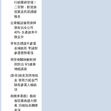
行銷重磅登場！
二官辦：歡迎旅
宿業及民眾踴躍
報名
企業暢談僱用身障
朋友佔全公司
40% 生產效率不
降反升
李有忠禮讓不參選
金城鎮長 李誠智
參選聲勢看漲
周登偉醫師解析肺
癌防治 9/1健康
增能講座
(影音)侯友宜跨海抵
金 冒雨力挺金門
縣長參選人楊鎮
浯
相揪來看戲》藝術
進區臺南盛大開
幕 15個知名團隊
表演