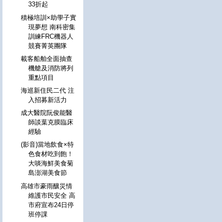
33折起
積極培訓×助學子實
現夢想 南科密集
訓練FRC機器人
競賽菁英團隊
載客船舶全面抽查
機艙及消防將列
重點項目
海巡新住民二代 注
入招募新活力
成大醫院阮俊能醫
師談葉克膜臨床
經驗
(影音)當地飲食×特
色食材吃到飽！
大啖海鮮美食菊
島澎湖美食節
高雄市豪雨釀災情
維護市民安全 高
市府宣布24日停
班停課