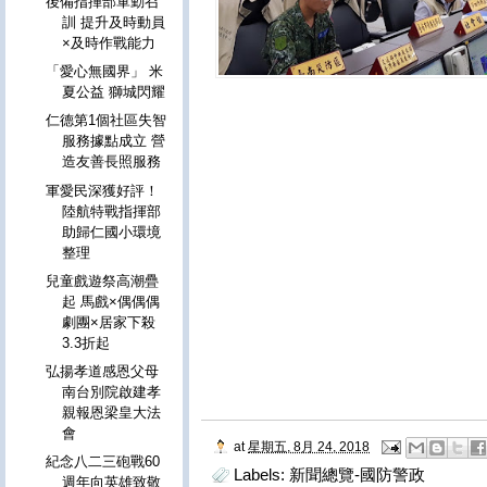
後備指揮部軍勤召
訓 提升及時動員
×及時作戰能力
「愛心無國界」 米
夏公益 獅城閃耀
仁德第1個社區失智
服務據點成立 營
造友善長照服務
軍愛民深獲好評！
陸航特戰指揮部
助歸仁國小環境
整理
兒童戲遊祭高潮疊
起 馬戲×偶偶偶
劇團×居家下殺
3.3折起
弘揚孝道感恩父母
南台別院啟建孝
親報恩梁皇大法
會
at
星期五, 8月 24, 2018
紀念八二三砲戰60
Labels:
新聞總覽-國防警政
週年向英雄致敬