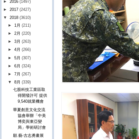
►
2016
(1497)
►
2017
(2427)
▼
2018
(3610)
►
1月
(211)
►
2月
(220)
►
3月
(263)
►
4月
(266)
►
5月
(307)
►
6月
(324)
►
7月
(267)
▼
8月
(339)
七股科技工業區取
得開發許可 提供
9,540就業機會
華夏創意文化交流
協會舉辦「中美
博奕與東亞變
局」學術研討會
願.藝-古志勇畫展