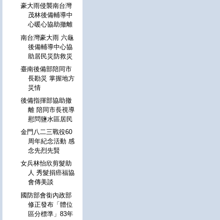
豪大雨侵襲南台灣
茂林後備輔導中
心暖心協助撤離
南台灣豪大雨 六龜
後備輔導中心協
助居民災防救災
臺南後備部陪同市
長勘災 掌握地方
災情
後備指揮部協助撤
離 陪同市長視導
慰問鹽水區居民
金門八二三戰役60
周年紀念活動 感
念先烈先賢
女兵林怡欣剪髮助
人 秀髮捐癌福協
會傳美談
國防部會銜內政部
修正發布「體位
區分標準」83年