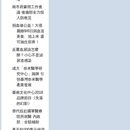
南市府豪雨工作會
議 後備部全力投
入防救災
捐血做公益！大億
麗緻9/6日捐血送
美食、池上米 還
可抽住宿券！
反覆血尿該怎麼
辦？小心不是泌
尿道感染
成大「奈米醫學研
究中心」揭牌 引
領臺灣奈米醫學
產業發展
臺南文化中心2018
品牌節目《失落
的幻影》
替代役赴國軍醫療
院所就醫 內政
部：全額補助
募不到200萬元保證