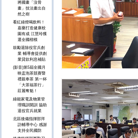
將國畫「沒骨
畫」技法畫出自
然之樹
看紅綠燈喝飲料！
嘉藥打造健康校
園有成 江慧玲獲
選全國楷模
鼓勵退除役官兵創
業 輔導會提供創
業貸款利息補貼
(影音)第5屆全國月
映盃泡茶競賽暨
禮親奉茶 第一杯
「大茶福茶行」
莊麗奪魁！
綠能家電及物業管
理職訓開訓 協助
退役官兵就業
北區後備指揮部拜
訪輔導中心 感謝
支持全民國防