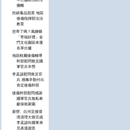
撤離
拒絕毒品戕害 地區
後備指揮部法治
教育
您寄了嗎？風獅爺
「寄福好禮」金
門文化園區幸運
名單出爐
地區轄屬後備輔導
幹部慰問救災國
軍官兵辛勞
李孟諺慰問救災官
兵 感佩辛勤付出
肯定後備幹部
後備幹部慰問感謝
國軍官兵無私奉
獻保衛家園
新營、白河災後環
境清理大致完成
李孟諺向國軍弟
兄表達謝意