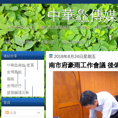
automaty do gier
中華鱻傳媒
本平台多元中立，期盼為正能量發聲，分享美好、美麗、美學，
首頁
報社簡介
本報公告
線上記者名單
連結分享
2018年8月24日星期五
南市府豪雨工作會議 後
中華鱻傳媒-首頁
台灣高鐵
臺鐵
台灣好行
嘉南藥理大學
首頁
文章