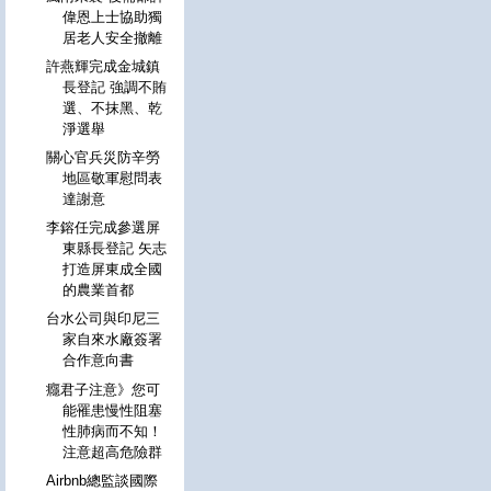
偉恩上士協助獨
居老人安全撤離
許燕輝完成金城鎮
長登記 強調不賄
選、不抹黑、乾
淨選舉
關心官兵災防辛勞
地區敬軍慰問表
達謝意
李鎔任完成參選屏
東縣長登記 矢志
打造屏東成全國
的農業首都
台水公司與印尼三
家自來水廠簽署
合作意向書
癮君子注意》您可
能罹患慢性阻塞
性肺病而不知！
注意超高危險群
Airbnb總監談國際