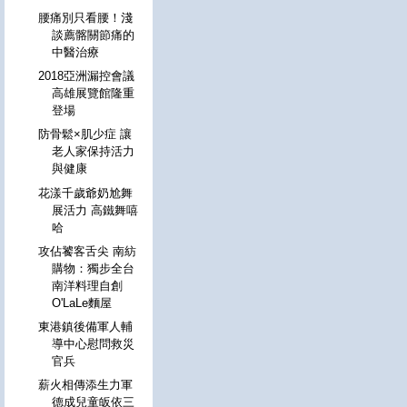
腰痛別只看腰！淺
談薦髂關節痛的
中醫治療
2018亞洲漏控會議
高雄展覽館隆重
登場
防骨鬆×肌少症 讓
老人家保持活力
與健康
花漾千歲爺奶尬舞
展活力 高鐵舞嘻
哈
攻佔饕客舌尖 南紡
購物：獨步全台
南洋料理自創
O'LaLe麵屋
東港鎮後備軍人輔
導中心慰問救災
官兵
薪火相傳添生力軍
德成兒童皈依三