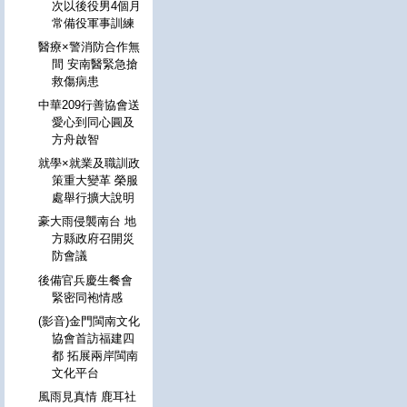
次以後役男4個月
常備役軍事訓練
醫療×警消防合作無
間 安南醫緊急搶
救傷病患
中華209行善協會送
愛心到同心圓及
方舟啟智
就學×就業及職訓政
策重大變革 榮服
處舉行擴大說明
豪大雨侵襲南台 地
方縣政府召開災
防會議
後備官兵慶生餐會
緊密同袍情感
(影音)金門閩南文化
協會首訪福建四
都 拓展兩岸閩南
文化平台
風雨見真情 鹿耳社