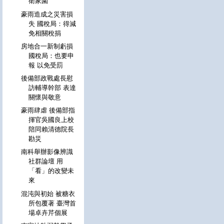
衛家園
豪雨造成之災害損
失 國稅局：得減
免相關稅捐
房地合一新制虧損
國稅局：也要申
報 以免受罰
後備部政戰處長慰
訪輔導幹部 表達
關懷與敬意
豪雨肆虐 後備部指
揮官吳國良上校
陪同賴清德院長
勘災
南科舉辦影像辨識
社群論壇 用
「看」的改變未
來
混沌與初始 被糖衣
所包覆著 臺灣首
場卓卉芹個展