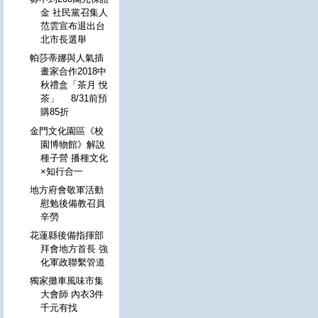
金 社民黨召集人
范雲宣布退出台
北市長選舉
帕莎蒂娜與人氣插
畫家合作2018中
秋禮盒「茶月 悅
茶」 8/31前預
購85折
金門文化園區《校
園博物館》解說
種子營 播種文化
×知行合一
地方府會敬軍活動
慰勉後備教召員
辛勞
花蓮縣後備指揮部
拜會地方首長 強
化軍政聯繫管道
獨家攤車風味市集
大會師 內衣3件
千元有找