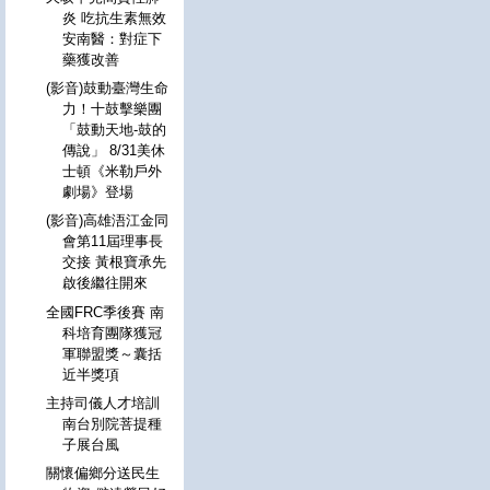
炎 吃抗生素無效
安南醫：對症下
藥獲改善
(影音)鼓動臺灣生命
力！十鼓擊樂團
「鼓動天地-鼓的
傳說」 8/31美休
士頓《米勒戶外
劇場》登場
(影音)高雄浯江金同
會第11屆理事長
交接 黃根寶承先
啟後繼往開來
全國FRC季後賽 南
科培育團隊獲冠
軍聯盟獎～囊括
近半獎項
主持司儀人才培訓
南台別院菩提種
子展台風
關懷偏鄉分送民生