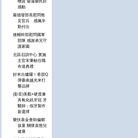
物資 僻遠榮民好
感動
嚴德發部長慰問救
災官兵 感佩辛
勤付出
後輔幹部慰問國軍
部隊 感謝弟兄守
護家園
北區召訓中心 實施
主官宋秉献任職
布達典禮
好米出爐囉！香甜Q
彈臺南越光米打
響品牌
(影音)美觀×硬度兼
具氧化鋯牙冠 牙
醫師：假牙製作
新選擇
樂扶基金會助偏鄉
孩童 關懷喜憨兒
健康