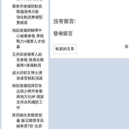
臺南市後備部動員
戰備測考示範
強化動員整備堅
沒有留言:
實根基
地區後備部輔導中
發佈留言
心秘書會報 厚植
戰力×國軍人才招
首
募
較新的文章
玉井區後備軍人組
長會報 推展在鄉
服務×後備動員
成大邱郁文博士湧
泉保育精彩演講
南區後備指揮官朱
志保少將拜會臺
南地方仕紳 感謝
支持全民國防工
作
搭高鐵住老爺渡假
趣 飯店聯票享高
鐵車票7折 住房