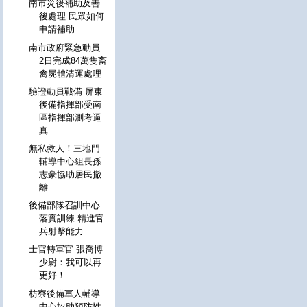
南市災後補助及善
後處理 民眾如何
申請補助
南市政府緊急動員
2日完成84萬隻畜
禽屍體清運處理
驗證動員戰備 屏東
後備指揮部受南
區指揮部測考逼
真
無私救人！三地門
輔導中心組長孫
志豪協助居民撤
離
後備部隊召訓中心
落實訓練 精進官
兵射擊能力
士官轉軍官 張喬博
少尉：我可以再
更好！
枋寮後備軍人輔導
中心協助預防性