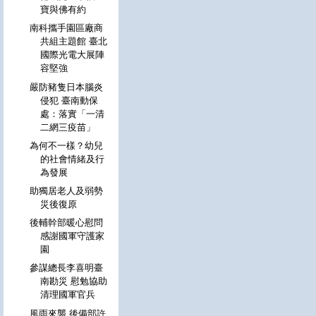
寶與佛有約
南科攜手園區廠商
共組主題館 臺北
國際光電大展陣
容堅強
嚴防豬隻日本腦炎
侵犯 臺南動保
處：落實「一清
二網三疫苗」
為何不一樣？幼兒
的社會情緒及行
為發展
助獨居老人及弱勢
災後復原
後輔幹部暖心慰問
感謝國軍守護家
園
參謀總長李喜明臺
南勘災 慰勉協助
清理國軍官兵
風雨來襲 後備部許