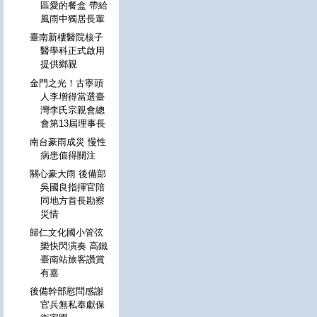
區愛的餐盒 帶給
風雨中獨居長輩
臺南新樓醫院核子
醫學科正式啟用
提供鄉親
金門之光！古寧頭
人李增得當選臺
灣李氏宗親會總
會第13屆理事長
南台豪雨成災 慢性
病患值得關注
關心豪大雨 後備部
吳國良指揮官陪
同地方首長勘察
災情
歸仁文化國小管弦
樂快閃演奏 高鐵
臺南站旅客讚賞
有嘉
後備幹部慰問感謝
官兵無私奉獻保