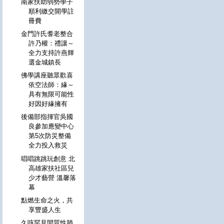
南家扶助弱勢學子
順利繳交開學註
冊費
金門許氏耆老整合
許乃權：禮讓～
全力支持許燕輝
選金城鎮長
佛學講座聽眾歡喜
依空法師：緣～
具有無限可能性
好因好緣擁有
後備部指揮官吳國
良參加應變中心
第5次防災整備
全力投入救災
唱唱跳跳玩創意 北
高雄家扶社區兒
少才藝營 溫馨落
幕
點燃生命之火，共
享豐盛人生
久咳罕見間質性肺