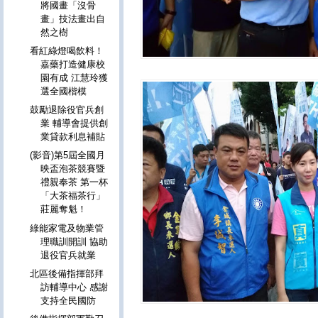
將國畫「沒骨
畫」技法畫出自
然之樹
看紅綠燈喝飲料！
嘉藥打造健康校
園有成 江慧玲獲
選全國楷模
鼓勵退除役官兵創
業 輔導會提供創
業貸款利息補貼
(影音)第5屆全國月
映盃泡茶競賽暨
禮親奉茶 第一杯
「大茶福茶行」
莊麗奪魁！
綠能家電及物業管
理職訓開訓 協助
退役官兵就業
北區後備指揮部拜
訪輔導中心 感謝
支持全民國防