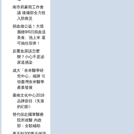
南市府豪雨工作會
議 後備部全力投
入防救災
捐血做公益！大億
麗緻9/6日捐血送
美食、池上米 還
可抽住宿券！
反覆血尿該怎麼
辦？小心不是泌
尿道感染
成大「奈米醫學研
究中心」揭牌 引
領臺灣奈米醫學
產業發展
臺南文化中心2018
品牌節目《失落
的幻影》
替代役赴國軍醫療
院所就醫 內政
部：全額補助
募不到200萬元保證