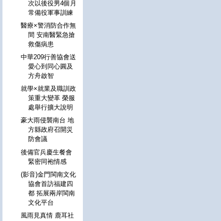
次以後役男4個月
常備役軍事訓練
醫療×警消防合作無
間 安南醫緊急搶
救傷病患
中華209行善協會送
愛心到同心圓及
方舟啟智
就學×就業及職訓政
策重大變革 榮服
處舉行擴大說明
豪大雨侵襲南台 地
方縣政府召開災
防會議
後備官兵慶生餐會
緊密同袍情感
(影音)金門閩南文化
協會首訪福建四
都 拓展兩岸閩南
文化平台
風雨見真情 鹿耳社