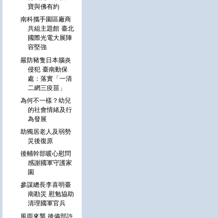
寶與佛有約
南科攜手園區廠商
共組主題館 臺北
國際光電大展陣
容堅強
嚴防豬隻日本腦炎
侵犯 臺南動保
處：落實「一清
二網三疫苗」
為何不一樣？幼兒
的社會情緒及行
為發展
助獨居老人及弱勢
災後復原
後輔幹部暖心慰問
感謝國軍守護家
園
參謀總長李喜明臺
南勘災 慰勉協助
清理國軍官兵
風雨來襲 後備部許