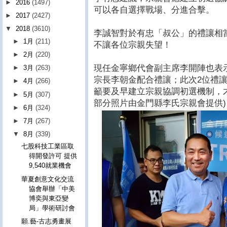
►
2016
(1497)
可以各自選擇戰場、分進合擊。
►
2017
(2427)
▼
2018
(3610)
李誠智對於有忠「叔公」的禮讓相
►
1月
(211)
不讓各位宗親失望！
►
2月
(220)
現任金寧鄉代會副主席李開陣也表
►
3月
(263)
宗長李朝金配合禮讓；此次2位禮
►
4月
(266)
籲要及早建立宗親協調初選機制，才
►
5月
(307)
部分照片由金門縣李氏宗親會提供)
►
6月
(324)
►
7月
(267)
▼
8月
(339)
七股科技工業區取
得開發許可 提供
9,540就業機會
華夏創意文化交流
協會舉辦「中美
博奕與東亞變
局」學術研討會
願.藝-古志勇畫展