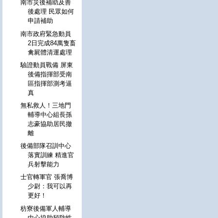
南市災後補助及善
後處理 民眾如何
申請補助
南市政府緊急動員
2日完成84萬隻畜
禽屍體清運處理
驗證動員戰備 屏東
後備指揮部受南
區指揮部測考逼
真
無私救人！三地門
輔導中心組長孫
志豪協助居民撤
離
後備部隊召訓中心
落實訓練 精進官
兵射擊能力
士官轉軍官 張喬博
少尉：我可以再
更好！
枋寮後備軍人輔導
中心協助預防性