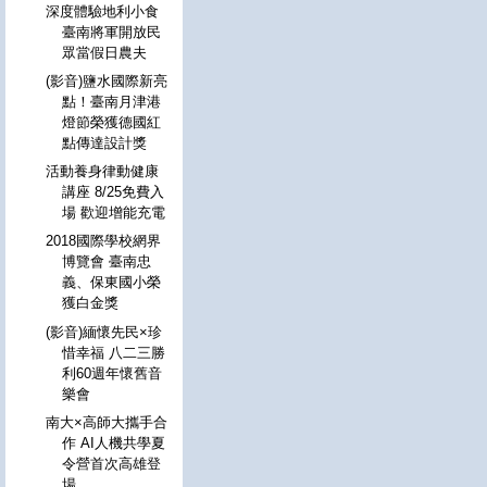
深度體驗地利小食
臺南將軍開放民
眾當假日農夫
(影音)鹽水國際新亮
點！臺南月津港
燈節榮獲德國紅
點傳達設計獎
活動養身律動健康
講座 8/25免費入
場 歡迎增能充電
2018國際學校網界
博覽會 臺南忠
義、保東國小榮
獲白金獎
(影音)緬懷先民×珍
惜幸福 八二三勝
利60週年懷舊音
樂會
南大×高師大攜手合
作 AI人機共學夏
令營首次高雄登
場