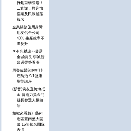
行銷重磅登場！
二官辦：歡迎旅
宿業及民眾踴躍
報名
企業暢談僱用身障
朋友佔全公司
40% 生產效率不
降反升
李有忠禮讓不參選
金城鎮長 李誠智
參選聲勢看漲
周登偉醫師解析肺
癌防治 9/1健康
增能講座
(影音)侯友宜跨海抵
金 冒雨力挺金門
縣長參選人楊鎮
浯
相揪來看戲》藝術
進區臺南盛大開
幕 15個知名團隊
表演