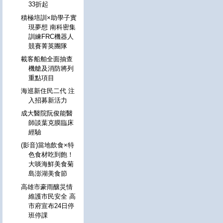
33折起
積極培訓×助學子實
現夢想 南科密集
訓練FRC機器人
競賽菁英團隊
載客船舶全面抽查
機艙及消防將列
重點項目
海巡新住民二代 注
入招募新活力
成大醫院阮俊能醫
師談葉克膜臨床
經驗
(影音)當地飲食×特
色食材吃到飽！
大啖海鮮美食菊
島澎湖美食節
高雄市豪雨釀災情
維護市民安全 高
市府宣布24日停
班停課