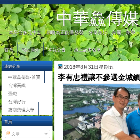
automaty do gier
中華鱻傳媒
本平台多元中立，期盼為正能量發聲，分享美好、美麗、美學，
首頁
報社簡介
本報公告
線上記者名單
連結分享
2018年8月31日星期五
李有忠禮讓不參選金城鎮
中華鱻傳媒-首頁
台灣高鐵
臺鐵
台灣好行
嘉南藥理大學
首頁
文章