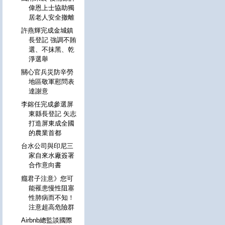
偉恩上士協助獨
居老人安全撤離
許燕輝完成金城鎮
長登記 強調不賄
選、不抹黑、乾
淨選舉
關心官兵災防辛勞
地區敬軍慰問表
達謝意
李鎔任完成參選屏
東縣長登記 矢志
打造屏東成全國
的農業首都
台水公司與印尼三
家自來水廠簽署
合作意向書
癮君子注意》您可
能罹患慢性阻塞
性肺病而不知！
注意超高危險群
Airbnb總監談國際