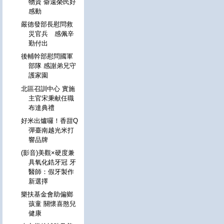
物資 僻遠榮民好
感動
嚴德發部長慰問救
災官兵 感佩辛
勤付出
後輔幹部慰問國軍
部隊 感謝弟兄守
護家園
北區召訓中心 實施
主官宋秉献任職
布達典禮
好米出爐囉！香甜Q
彈臺南越光米打
響品牌
(影音)美觀×硬度兼
具氧化鋯牙冠 牙
醫師：假牙製作
新選擇
樂扶基金會助偏鄉
孩童 關懷喜憨兒
健康