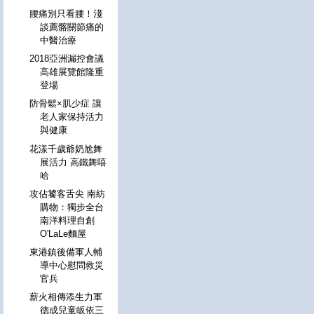
腰痛別只看腰！淺
談薦髂關節痛的
中醫治療
2018亞洲漏控會議
高雄展覽館隆重
登場
防骨鬆×肌少症 讓
老人家保持活力
與健康
花漾千歲爺奶尬舞
展活力 高鐵舞嘻
哈
攻佔饕客舌尖 南紡
購物：獨步全台
南洋料理自創
O'LaLe麵屋
東港鎮後備軍人輔
導中心慰問救災
官兵
薪火相傳添生力軍
德成兒童皈依三