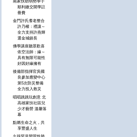
南家扶助弱勢學子
順利繳交開學註
冊費
金門許氏耆老整合
許乃權：禮讓～
全力支持許燕輝
選金城鎮長
佛學講座聽眾歡喜
依空法師：緣～
具有無限可能性
好因好緣擁有
後備部指揮官吳國
良參加應變中心
第5次防災整備
全力投入救災
唱唱跳跳玩創意 北
高雄家扶社區兒
少才藝營 溫馨落
幕
點燃生命之火，共
享豐盛人生
久咳罕見間質性肺