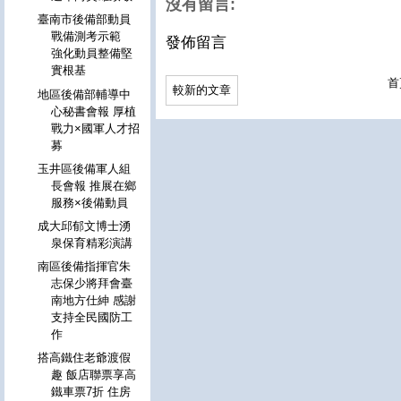
沒有留言:
臺南市後備部動員
戰備測考示範
發佈留言
強化動員整備堅
實根基
首
較新的文章
地區後備部輔導中
心秘書會報 厚植
戰力×國軍人才招
募
玉井區後備軍人組
長會報 推展在鄉
服務×後備動員
成大邱郁文博士湧
泉保育精彩演講
南區後備指揮官朱
志保少將拜會臺
南地方仕紳 感謝
支持全民國防工
作
搭高鐵住老爺渡假
趣 飯店聯票享高
鐵車票7折 住房