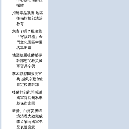
撤離
拒絕毒品戕害 地區
後備指揮部法治
教育
您寄了嗎？風獅爺
「寄福好禮」金
門文化園區幸運
名單出爐
地區轄屬後備輔導
幹部慰問救災國
軍官兵辛勞
李孟諺慰問救災官
兵 感佩辛勤付出
肯定後備幹部
後備幹部慰問感謝
國軍官兵無私奉
獻保衛家園
新營、白河災後環
境清理大致完成
李孟諺向國軍弟
兄表達謝意