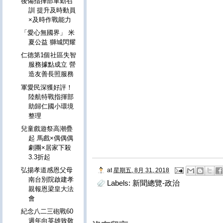
後備指揮部軍勤召
訓 提升及時動員
×及時作戰能力
「愛心無國界」 米
夏公益 獅城閃耀
仁德第1個社區失智
服務據點成立 營
造友善長照服務
軍愛民深獲好評！
陸航特戰指揮部
助歸仁國小環境
整理
兒童戲遊祭高潮疊
起 馬戲×偶偶偶
劇團×居家下殺
3.3折起
弘揚孝道感恩父母
at
星期五, 8月 31, 2018
南台別院啟建孝
Labels:
新聞總覽-政治
親報恩梁皇大法
會
紀念八二三砲戰60
週年向英雄致敬