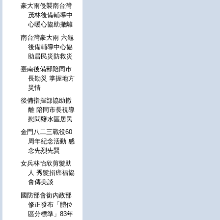
豪大雨侵襲南台灣
茂林後備輔導中
心暖心協助撤離
南台灣豪大雨 六龜
後備輔導中心協
助居民災防救災
臺南後備部陪同市
長勘災 掌握地方
災情
後備指揮部協助撤
離 陪同市長視導
慰問鹽水區居民
金門八二三戰役60
周年紀念活動 感
念先烈先賢
女兵林怡欣剪髮助
人 秀髮捐癌福協
會傳美談
國防部會銜內政部
修正發布「體位
區分標準」83年