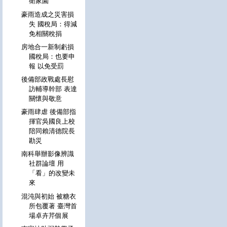
衛家園
豪雨造成之災害損
失 國稅局：得減
免相關稅捐
房地合一新制虧損
國稅局：也要申
報 以免受罰
後備部政戰處長慰
訪輔導幹部 表達
關懷與敬意
豪雨肆虐 後備部指
揮官吳國良上校
陪同賴清德院長
勘災
南科舉辦影像辨識
社群論壇 用
「看」的改變未
來
混沌與初始 被糖衣
所包覆著 臺灣首
場卓卉芹個展