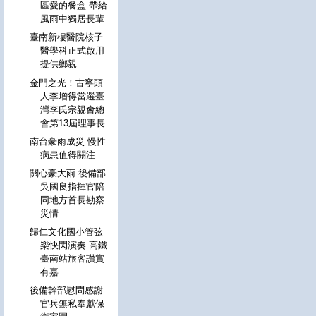
區愛的餐盒 帶給
風雨中獨居長輩
臺南新樓醫院核子
醫學科正式啟用
提供鄉親
金門之光！古寧頭
人李增得當選臺
灣李氏宗親會總
會第13屆理事長
南台豪雨成災 慢性
病患值得關注
關心豪大雨 後備部
吳國良指揮官陪
同地方首長勘察
災情
歸仁文化國小管弦
樂快閃演奏 高鐵
臺南站旅客讚賞
有嘉
後備幹部慰問感謝
官兵無私奉獻保