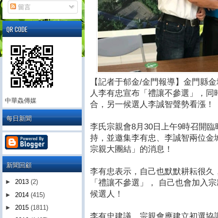
留言
QR CODE
【記者于郁金/金門報導】金門縣
人李有忠宣布「禮讓不參選」，同
中華鱻傳媒
合，另一候選人李誠智聲勢看漲！
每日新聞
李氏宗親會8月30日上午9時召開
持，並邀集李有忠、李誠智兩位金
宗親大團結」的消息！
新聞回顧
李有忠表示，自己也默默耕耘很久
「禮讓不參選」， 自己也會加入
►
2013
(2)
候選人！
►
2014
(415)
►
2015
(1811)
李有忠建議，宗親會應建立初選協