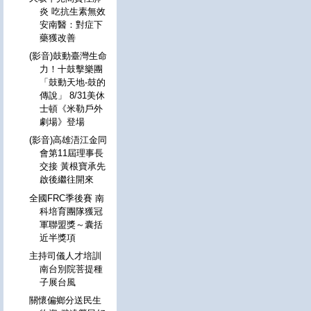
炎 吃抗生素無效
安南醫：對症下
藥獲改善
(影音)鼓動臺灣生命
力！十鼓擊樂團
「鼓動天地-鼓的
傳說」 8/31美休
士頓《米勒戶外
劇場》登場
(影音)高雄浯江金同
會第11屆理事長
交接 黃根寶承先
啟後繼往開來
全國FRC季後賽 南
科培育團隊獲冠
軍聯盟獎～囊括
近半獎項
主持司儀人才培訓
南台別院菩提種
子展台風
關懷偏鄉分送民生