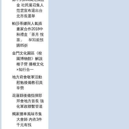
金 社民黨召集人
范雲宣布退出台
北市長選舉
帕莎蒂娜與人氣插
畫家合作2018中
秋禮盒「茶月 悅
茶」 8/31前預
購85折
金門文化園區《校
園博物館》解說
種子營 播種文化
×知行合一
地方府會敬軍活動
慰勉後備教召員
辛勞
花蓮縣後備指揮部
拜會地方首長 強
化軍政聯繫管道
獨家攤車風味市集
大會師 內衣3件
千元有找