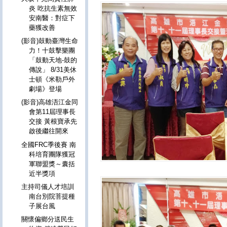
炎 吃抗生素無效
安南醫：對症下
藥獲改善
(影音)鼓動臺灣生命
力！十鼓擊樂團
「鼓動天地-鼓的
傳說」 8/31美休
士頓《米勒戶外
劇場》登場
(影音)高雄浯江金同
會第11屆理事長
交接 黃根寶承先
啟後繼往開來
全國FRC季後賽 南
科培育團隊獲冠
軍聯盟獎～囊括
近半獎項
主持司儀人才培訓
南台別院菩提種
子展台風
關懷偏鄉分送民生