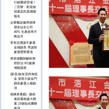
行銷重磅登場！
二官辦：歡迎旅
宿業及民眾踴躍
報名
企業暢談僱用身障
朋友佔全公司
40% 生產效率不
降反升
李有忠禮讓不參選
金城鎮長 李誠智
參選聲勢看漲
周登偉醫師解析肺
癌防治 9/1健康
增能講座
(影音)侯友宜跨海抵
金 冒雨力挺金門
縣長參選人楊鎮
浯
相揪來看戲》藝術
進區臺南盛大開
幕 15個知名團隊
表演