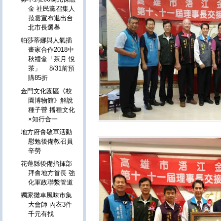
金 社民黨召集人
范雲宣布退出台
北市長選舉
帕莎蒂娜與人氣插
畫家合作2018中
秋禮盒「茶月 悅
茶」 8/31前預
購85折
金門文化園區《校
園博物館》解說
種子營 播種文化
×知行合一
地方府會敬軍活動
慰勉後備教召員
辛勞
花蓮縣後備指揮部
拜會地方首長 強
化軍政聯繫管道
獨家攤車風味市集
大會師 內衣3件
千元有找