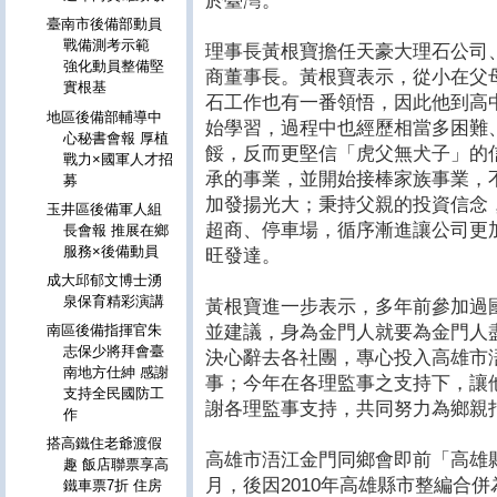
於臺灣。
臺南市後備部動員
戰備測考示範
理事長黃根寶擔任天豪大理石公司
強化動員整備堅
商董事長。黃根寶表示，從小在父
實根基
石工作也有一番領悟，因此他到高
地區後備部輔導中
始學習，過程中也經歷相當多困難
心秘書會報 厚植
餒，反而更堅信「虎父無犬子」的
戰力×國軍人才招
承的事業，並開始接棒家族事業，
募
加發揚光大；秉持父親的投資信念
玉井區後備軍人組
超商、停車場，循序漸進讓公司更
長會報 推展在鄉
服務×後備動員
旺發達。
成大邱郁文博士湧
泉保育精彩演講
黃根寶進一步表示，多年前參加過
並建議，身為金門人就要為金門人
南區後備指揮官朱
志保少將拜會臺
決心辭去各社團，專心投入高雄市
南地方仕紳 感謝
事；今年在各理監事之支持下，讓
支持全民國防工
謝各理監事支持，共同努力為鄉親
作
搭高鐵住老爺渡假
高雄市浯江金門同鄉會即前「高雄縣
趣 飯店聯票享高
月，後因2010年高雄縣市整編合
鐵車票7折 住房