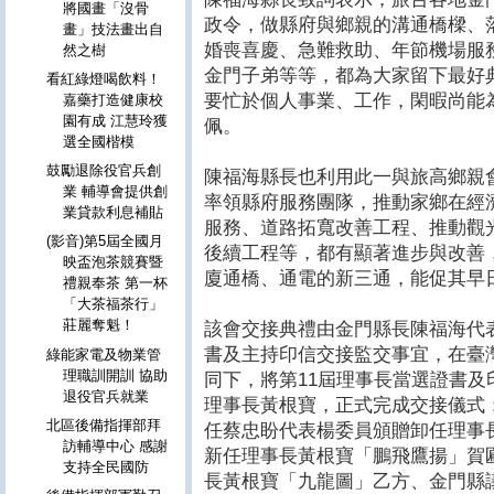
將國畫「沒骨
政令，做縣府與鄉親的溝通橋樑、
畫」技法畫出自
婚喪喜慶、急難救助、年節機場服
然之樹
金門子弟等等，都為大家留下最好
看紅綠燈喝飲料！
要忙於個人事業、工作，閑暇尚能
嘉藥打造健康校
園有成 江慧玲獲
佩。
選全國楷模
鼓勵退除役官兵創
陳福海縣長也利用此一與旅高鄉親
業 輔導會提供創
率領縣府服務團隊，推動家鄉在經
業貸款利息補貼
服務、道路拓寬改善工程、推動觀
(影音)第5屆全國月
後續工程等，都有顯著進步與改善
映盃泡茶競賽暨
廈通橋、通電的新三通，能促其早
禮親奉茶 第一杯
「大茶福茶行」
莊麗奪魁！
該會交接典禮由金門縣長陳福海代
書及主持印信交接監交事宜，在臺
綠能家電及物業管
理職訓開訓 協助
同下，將第11屆理事長當選證書及
退役官兵就業
理事長黃根寶，正式完成交接儀式
北區後備指揮部拜
任蔡忠盼代表楊委員頒贈卸任理事
訪輔導中心 感謝
新任理事長黃根寶「鵬飛鷹揚」賀
支持全民國防
長黃根寶「九龍圖」乙方、金門縣