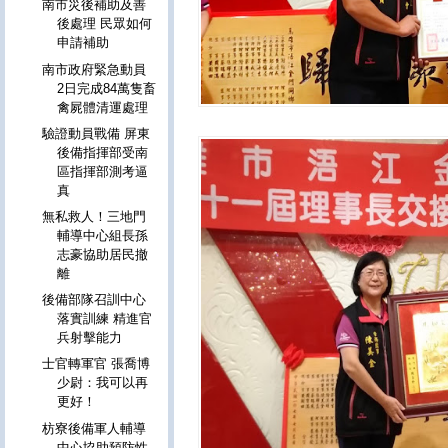
南市災後補助及善
後處理 民眾如何
申請補助
南市政府緊急動員
2日完成84萬隻畜
禽屍體清運處理
驗證動員戰備 屏東
後備指揮部受南
區指揮部測考逼
真
無私救人！三地門
輔導中心組長孫
志豪協助居民撤
離
後備部隊召訓中心
落實訓練 精進官
兵射擊能力
士官轉軍官 張喬博
少尉：我可以再
更好！
枋寮後備軍人輔導
中心協助預防性