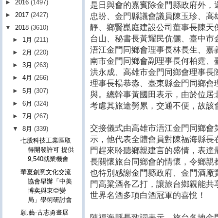
►
2016
(1497)
是日與會的嘉賓除金門縣政府外，
►
2017
(2427)
忠盼、金門縣議會議員陳玉珍、高
靜、鄉賢崑庭建設公司董事長陳天
▼
2018
(3610)
台山、秘書長黃耀民伉儷、臺中市
►
1月
(211)
浯江金門同鄉會理事長林長生、嘉
►
2月
(220)
南市金門同鄉會副理事長何柏霆、
►
3月
(263)
洪永成、高雄市金門同鄉會理事長
►
4月
(266)
理事長楊恭淼、臺東縣金門同鄉會
►
5月
(307)
與。總幹事黃國田表示，由於位居
►
6月
(324)
考慮其旅途勞累，交通不便，故該
►
7月
(267)
交接儀式由高雄市浯江金門同鄉會
▼
8月
(339)
示，他代表全體會員對陳福海縣長
七股科技工業區取
門趕來聆聽鄉親建言的盛情，表達
得開發許可 提供
9,540就業機會
長關懷旅台同鄉會的情懷，令鄉親
也特別感謝金門縣政府、金門酒廠實
華夏創意文化交流
協會舉辦「中美
門高粱酒各乙打，讓旅台鄉親能共享
博奕與東亞變
世界名酒多項白酒冠軍的喜悅！
局」學術研討會
願.藝-古志勇畫展
陳福海縣長致詞表示，旅台各地金