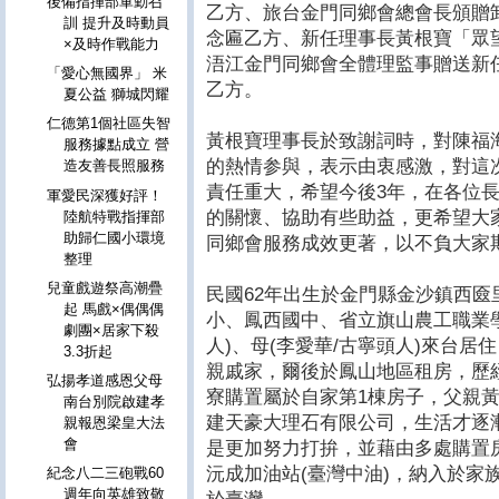
後備指揮部軍勤召
乙方、旅台金門同鄉會總會長頒贈
訓 提升及時動員
念匾乙方、新任理事長黃根寶「眾
×及時作戰能力
浯江金門同鄉會全體理監事贈送新
「愛心無國界」 米
乙方。
夏公益 獅城閃耀
仁德第1個社區失智
黃根寶理事長於致謝詞時，對陳福
服務據點成立 營
的熱情参與，表示由衷感激，對這
造友善長照服務
責任重大，希望今後3年，在各位
軍愛民深獲好評！
的關懷、協助有些助益，更希望大
陸航特戰指揮部
助歸仁國小環境
同鄉會服務成效更著，以不負大家
整理
兒童戲遊祭高潮疊
民國62年出生於金門縣金沙鎮西
起 馬戲×偶偶偶
小、鳳西國中、省立旗山農工職業學
劇團×居家下殺
人)、母(李愛華/古寧頭人)來台
3.3折起
親戚家，爾後於鳳山地區租房，歷
弘揚孝道感恩父母
寮購置屬於自家第1棟房子，父親
南台別院啟建孝
建天豪大理石有限公司，生活才逐
親報恩梁皇大法
會
是更加努力打拚，並藉由多處購置
沅成加油站(臺灣中油)，納入於家
紀念八二三砲戰60
週年向英雄致敬