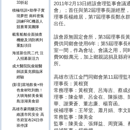
33折起
2011年2月13日經該會理監事會
會」；首任與第2屆理事長謝經歷，
積極培訓×助學子實
現夢想 南科密集
理事長楊維居，第7屆理事長鄭永群
訓練FRC機器人
出任。
競賽菁英團隊
載客船舶全面抽查
該會原無固定會所，第3屆理事長黃
機艙及消防將列
費供同鄉會使用6年；第5屆理事
重點項目
室一間，作為會址、會議之用，同
海巡新住民二代 注
費90餘萬元，加上鄉親認捐及縣府
入招募新活力
所。
成大醫院阮俊能醫
師談葉克膜臨床
高雄市浯江金門同鄉會第11屆理監
經驗
理事長：黃根寶
(影音)當地飲食×特
常務理事：黃根寶、呂海吉、蔡成
色食材吃到飽！
大啖海鮮美食菊
理事：陳金華、呂金在、陳振德、
島澎湖美食節
華、謝秉蒼、董志廉、楊育函。
高雄市豪雨釀災情
侯補理事：王琴堂、蕭月娟、李文
維護市民安全 高
常務監事：陳美金
市府宣布24日停
監事：陳美金、張輝益、周寶滿、
班停課