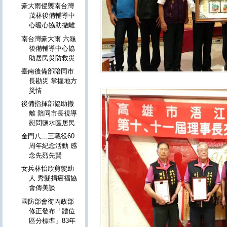
豪大雨侵襲南台灣
茂林後備輔導中
心暖心協助撤離
南台灣豪大雨 六龜
後備輔導中心協
助居民災防救災
臺南後備部陪同市
長勘災 掌握地方
災情
後備指揮部協助撤
離 陪同市長視導
慰問鹽水區居民
金門八二三戰役60
周年紀念活動 感
念先烈先賢
女兵林怡欣剪髮助
人 秀髮捐癌福協
會傳美談
國防部會銜內政部
修正發布「體位
區分標準」83年