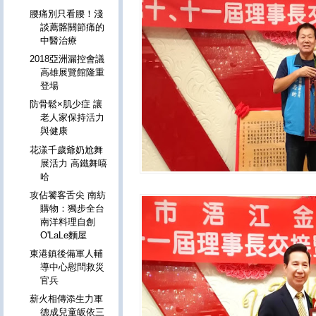
腰痛別只看腰！淺
談薦髂關節痛的
中醫治療
2018亞洲漏控會議
高雄展覽館隆重
登場
防骨鬆×肌少症 讓
老人家保持活力
與健康
花漾千歲爺奶尬舞
展活力 高鐵舞嘻
哈
攻佔饕客舌尖 南紡
購物：獨步全台
南洋料理自創
O'LaLe麵屋
東港鎮後備軍人輔
導中心慰問救災
官兵
薪火相傳添生力軍
德成兒童皈依三