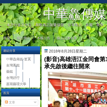
automaty do gier
中華鱻傳媒
本平台多元中立，期盼為正能量發聲，分享美好、美麗、美學，
首頁
報社簡介
本報公告
線上記者名單
連結分享
2018年8月28日星期二
(影音)高雄浯江金同會第
中華鱻傳媒-首頁
台灣高鐵
承先啟後繼往開來
臺鐵
台灣好行
嘉南藥理大學
首頁
文章