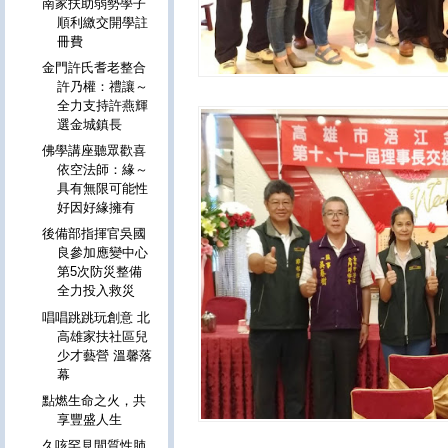
南家扶助弱勢學子
順利繳交開學註
冊費
金門許氏耆老整合
許乃權：禮讓～
全力支持許燕輝
選金城鎮長
佛學講座聽眾歡喜
依空法師：緣～
具有無限可能性
好因好緣擁有
後備部指揮官吳國
良參加應變中心
第5次防災整備
全力投入救災
唱唱跳跳玩創意 北
高雄家扶社區兒
少才藝營 溫馨落
幕
點燃生命之火，共
享豐盛人生
久咳罕見間質性肺