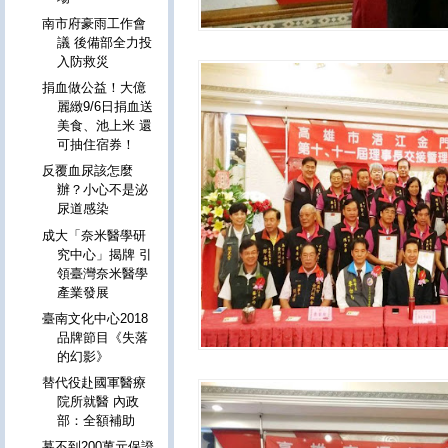
南市府豪雨工作會
議 後備部全力投
入防救災
捐血做公益！大億
麗緻9/6日捐血送
美食、池上米 還
可抽住宿券！
反覆血尿該怎麼
辦？小心不是泌
尿道感染
成大「奈米醫學研
究中心」揭牌 引
領臺灣奈米醫學
產業發展
臺南文化中心2018
品牌節目《失落
的幻影》
替代役赴國軍醫療
院所就醫 內政
部：全額補助
募不到200萬元保證