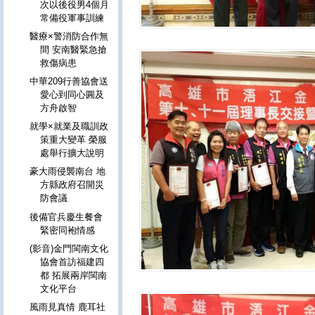
次以後役男4個月
常備役軍事訓練
醫療×警消防合作無
間 安南醫緊急搶
救傷病患
中華209行善協會送
愛心到同心圓及
方舟啟智
就學×就業及職訓政
策重大變革 榮服
處舉行擴大說明
豪大雨侵襲南台 地
方縣政府召開災
防會議
後備官兵慶生餐會
緊密同袍情感
(影音)金門閩南文化
協會首訪福建四
都 拓展兩岸閩南
文化平台
風雨見真情 鹿耳社