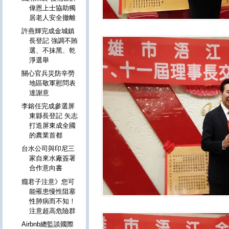
偉恩上士協助獨
居老人安全撤離
許燕輝完成金城鎮
長登記 強調不賄
選、不抹黑、乾
淨選舉
關心官兵災防辛勞
地區敬軍慰問表
達謝意
李鎔任完成參選屏
東縣長登記 矢志
打造屏東成全國
的農業首都
台水公司與印尼三
家自來水廠簽署
合作意向書
癮君子注意》您可
能罹患慢性阻塞
性肺病而不知！
注意超高危險群
Airbnb總監談國際