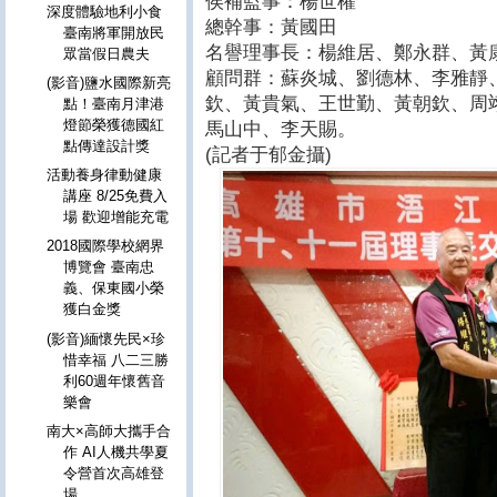
侯補監事：楊世權
深度體驗地利小食
總幹事：黃國田
臺南將軍開放民
名譽理事長：楊維居、鄭永群、黃
眾當假日農夫
顧問群：蘇炎城、劉德林、李雅靜
(影音)鹽水國際新亮
欽、黃貴氣、王世勤、黃朝欽、周
點！臺南月津港
燈節榮獲德國紅
馬山中、李天賜。
點傳達設計獎
(記者于郁金攝)
活動養身律動健康
講座 8/25免費入
場 歡迎增能充電
2018國際學校網界
博覽會 臺南忠
義、保東國小榮
獲白金獎
(影音)緬懷先民×珍
惜幸福 八二三勝
利60週年懷舊音
樂會
南大×高師大攜手合
作 AI人機共學夏
令營首次高雄登
場