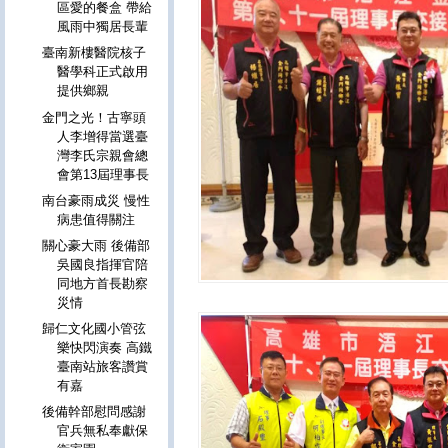
區愛的餐盒 帶給
風雨中獨居長輩
臺南新樓醫院核子
醫學科正式啟用
提供鄉親
金門之光！古寧頭
人李增得當選臺
灣李氏宗親會總
會第13屆理事長
南台豪雨成災 慢性
病患值得關注
關心豪大雨 後備部
吳國良指揮官陪
同地方首長勘察
災情
歸仁文化國小管弦
樂快閃演奏 高鐵
臺南站旅客讚賞
有嘉
後備幹部慰問感謝
官兵無私奉獻保