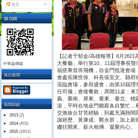
留言
QR CODE
【記者于郁金/高雄報導】8月26
大餐廳」舉行第10、11屆理事長
中華鱻傳媒
福搭乘首班飛機，自金門抵達會場
每日新聞
會處長陳世保、科長張至文、縣府
蒞臨會場，参與盛會，由第10屆
任司儀；會後餐敘，席開11桌；
義、臺南、屏東、臺東、臺北、桃
新聞回顧
滾，平時在地金門鄉親各自繁忙，
交換旅台甘苦經驗，到處充滿熱鬧
►
2013
(2)
謝經歷、黃康成、鄭永群，加上新
►
2014
(415)
繼往開來、薪火相傳、凝聚向心。
►
2015
(1811)