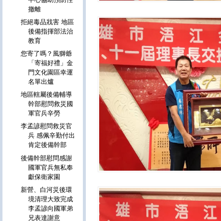
撤離
拒絕毒品戕害 地區
後備指揮部法治
教育
您寄了嗎？風獅爺
「寄福好禮」金
門文化園區幸運
名單出爐
地區轄屬後備輔導
幹部慰問救災國
軍官兵辛勞
李孟諺慰問救災官
兵 感佩辛勤付出
肯定後備幹部
後備幹部慰問感謝
國軍官兵無私奉
獻保衛家園
新營、白河災後環
境清理大致完成
李孟諺向國軍弟
兄表達謝意