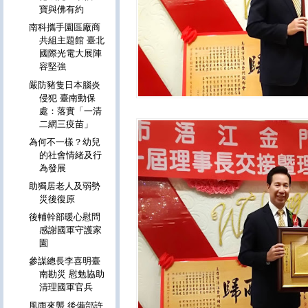
寶與佛有約
南科攜手園區廠商
共組主題館 臺北
國際光電大展陣
容堅強
嚴防豬隻日本腦炎
侵犯 臺南動保
處：落實「一清
二網三疫苗」
為何不一樣？幼兒
的社會情緒及行
為發展
助獨居老人及弱勢
災後復原
後輔幹部暖心慰問
感謝國軍守護家
園
參謀總長李喜明臺
南勘災 慰勉協助
清理國軍官兵
風雨來襲 後備部許