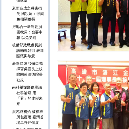
衛家園
豪雨造成之災害損
失 國稅局：得減
免相關稅捐
房地合一新制虧損
國稅局：也要申
報 以免受罰
後備部政戰處長慰
訪輔導幹部 表達
關懷與敬意
豪雨肆虐 後備部指
揮官吳國良上校
陪同賴清德院長
勘災
南科舉辦影像辨識
社群論壇 用
「看」的改變未
來
混沌與初始 被糖衣
所包覆著 臺灣首
場卓卉芹個展