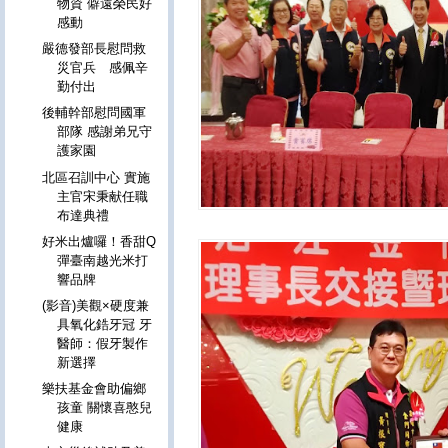
物資 僻遠榮民好
感動
嚴德發部長慰問救
災官兵 感佩辛
勤付出
後輔幹部慰問國軍
部隊 感謝弟兄守
護家園
北區召訓中心 實施
主官宋秉献任職
布達典禮
好米出爐囉！香甜Q
彈臺南越光米打
響品牌
(影音)美觀×硬度兼
具氧化鋯牙冠 牙
醫師：假牙製作
新選擇
樂扶基金會助偏鄉
孩童 關懷喜憨兒
健康