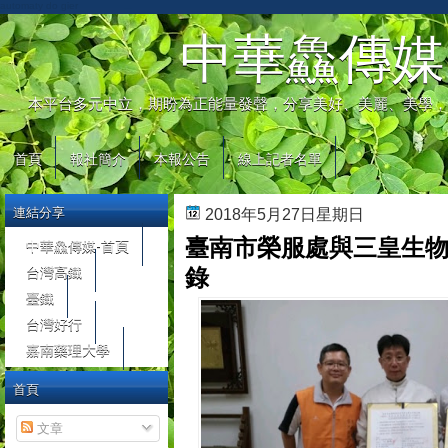
automaty do gier
中華鱻傳媒
本平台多元中立，期盼為正能量發聲，分享美好、美麗、美學，
首頁
報社簡介
本報公告
線上記者名單
連結分享
2018年5月27日星期日
臺南市榮服處與三皇生
中華鱻傳媒-首頁
台灣高鐵
錄
臺鐵
台灣好行
嘉南藥理大學
首頁
文章