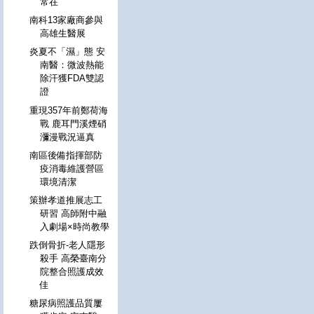
常在
南科13家廠商參與
高雄生醫展
炎夏不「濕」態 安
南醫：微波熱能
除汗獲FDA雙認
證
重現357年前鄭荷海
戰 鹿耳門溪煙硝
瀰漫戰況逼真
南區後備指揮部防
疫消毒維護營區
環境清潔
策辦孝道推展志工
研習 高師附中融
入劇場×時尚教學
跌倒骨折-老人隱形
殺手 高榮臺南分
院整合照護成效
佳
糖尿病照護品質屢