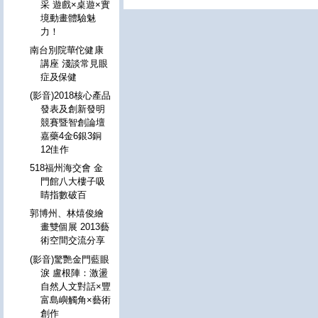
采 遊戲×桌遊×實
境動畫體驗魅
力！
南台別院華佗健康
講座 淺談常見眼
症及保健
(影音)2018核心產品
發表及創新發明
競賽暨智創論壇
嘉藥4金6銀3銅
12佳作
518福州海交會 金
門館八大樓子吸
睛指數破百
郭博州、林熺俊繪
畫雙個展 2013藝
術空間交流分享
(影音)驚艷金門藍眼
淚 盧根陣：激盪
自然人文對話×豐
富島嶼觸角×藝術
創作