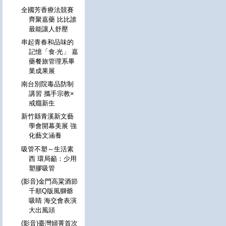
全國芳香療法競賽
齊聚嘉藥 比比誰
最能讓人舒壓
串起青春和品味的
記憶「食‧光」 嘉
藥餐旅管理系畢
業成果展
南台別院毒品防制
講習 攜手宗教×
戒癮新生
新竹縣青溪新文藝
學會開幕美展 強
化藝文涵養
吸管不塑～生活素
西 環局籲：少用
塑膠吸管
(影音)金門高粱酒節
千順Q版風獅爺
吸睛 海交會表演
大出風頭
(影音)臺灣婦菁首次