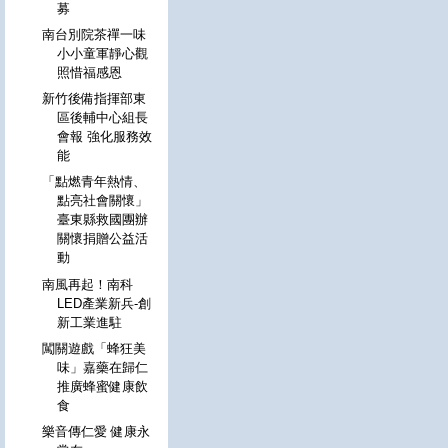
募
南台別院茶禪一味
小小童軍靜心觀
照惜福感恩
新竹後備指揮部東
區後輔中心組長
會報 強化服務效
能
「點燃青年熱情、
點亮社會關懷」
臺東縣救國團辦
關懷捐贈公益活
動
南風再起！南科
LED產業新兵-創
新工業進駐
闖關遊戲「蜂狂美
味」嘉藥在歸仁
推廣蜂蜜健康飲
食
樂音傳仁愛 健康永