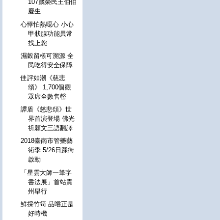
107歲榮民王伯伯
慶生
心悸怕熱噁心 小心
甲狀腺功能異常
找上您
濕穀留樣可溯源 全
民吃得安全保障
佳評如潮《慈悲
頌》 1,700個觀
眾席全數售罄
譚盾《慈悲頌》世
界首演登場 佛光
祈願文三語翻譯
2018臺南市管樂藝
術季 5/26日踩街
啟動
「星雲大師一筆字
書法展」首站貴
州舉行
鮮採竹筍 品嚐正是
好時機