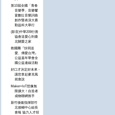
第10屆全國「青春
音樂季」音樂饗
宴數位音樂詞曲
創作暨表演大賽
勤益科大舉行
(影音)中華209行善
協會送愛心到臺
北關愛之家
救國團『扶弱送
愛、傳愛台灣』
公益嘉年華會全
國公益連線活動
好口才決定好未來 -
讓您拿起麥克風
就會說
Maker×IoT想像無
限擴大！自造者
成物聯網推手
新竹後備指揮部竹
北後輔中心組長
會報 協力人才招