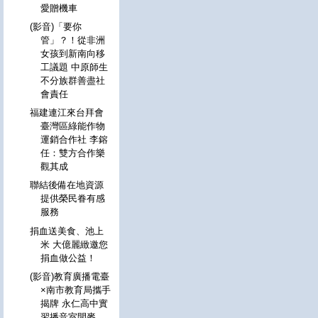
愛贈機車
(影音)「要你
管」？！從非洲
女孩到新南向移
工議題 中原師生
不分族群善盡社
會責任
福建連江來台拜會
臺灣區綠能作物
運銷合作社 李鎔
任：雙方合作樂
觀其成
聯結後備在地資源
提供榮民眷有感
服務
捐血送美食、池上
米 大億麗緻邀您
捐血做公益！
(影音)教育廣播電臺
×南市教育局攜手
揭牌 永仁高中實
習播音室開麥