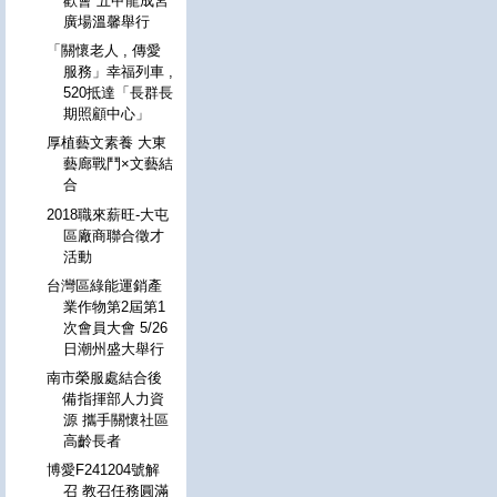
歡會 五甲龍成宮
廣場溫馨舉行
「關懷老人 , 傳愛
服務」幸福列車 ,
520抵達「長群長
期照顧中心」
厚植藝文素養 大東
藝廊戰鬥×文藝結
合
2018職來薪旺-大屯
區廠商聯合徵才
活動
台灣區綠能運銷產
業作物第2屆第1
次會員大會 5/26
日潮州盛大舉行
南市榮服處結合後
備指揮部人力資
源 攜手關懷社區
高齡長者
博愛F241204號解
召 教召任務圓滿