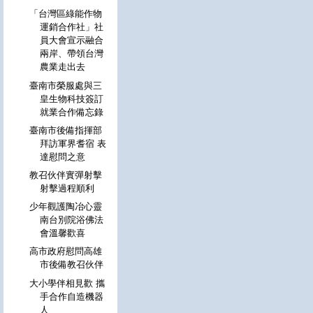
「台灣區綠能作物
運銷合作社」社
員大會宣示融合
兩岸、帶領台灣
農業走出去
臺南市榮服處與三
皇生物科技簽訂
就業合作備忘錄
臺南市後備指揮部
拜訪軍界耆宿 表
達慰問之意
教召伙伴實彈射擊
射擊過程順利
少年觀護陶冶心靈
南台別院浴佛法
會溫馨歡喜
高市政府慰問高雄
市後備教召伙伴
大小學伴相見歡 攜
手合作自造機器
人