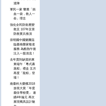
達陣
軍民一家 響應「捐
血一袋，救人一
命」理念
強化全民防衛應變
救災 107年災害
防救實兵推演
崇明國中國樂團蒞
臨臺南榮家敬老
服務 為酷熱午後
注入一股清流！
去年賣到缺貨的東
東端午「粵式裹
蒸粽」禮盒 五月
再度「龍粽」登
場！
南臺科大榮獲2018
放視大賞「年度
最佳學校獎」 連
續4年掄元 再次
展現獨具設計魅