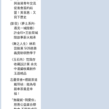
與渝港青年交流
促進會簽約結
盟！黃喜惠：又
寫下歷史
(影音)《夢土系列-
遇見一城隍爺》
許金印×王欲荷城
隍故事薪火相承
《舞之人生》林莉
芸個展 5/26慈善
義賣助弱勢學子
《玉石尚》范我存
收藏設計展 余光
中遺孀收藏創作
玉器精品
忘憂茶會×禮親茶道
戴羽禎：能為母
親奉茶最是幸
福！
『無礙妮~我愛你』
慈善公益媒合聯