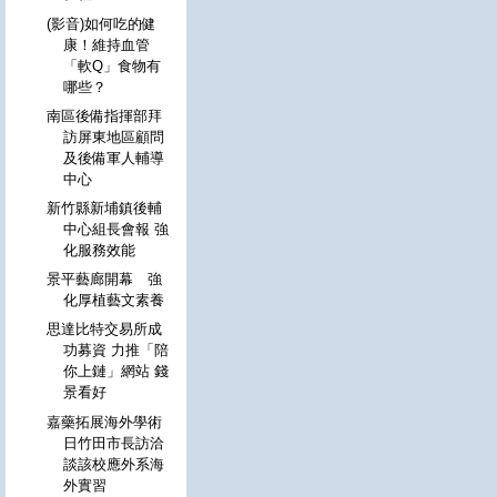
(影音)如何吃的健
康！維持血管
「軟Q」食物有
哪些？
南區後備指揮部拜
訪屏東地區顧問
及後備軍人輔導
中心
新竹縣新埔鎮後輔
中心組長會報 強
化服務效能
景平藝廊開幕 強
化厚植藝文素養
思達比特交易所成
功募資 力推「陪
你上鏈」網站 錢
景看好
嘉藥拓展海外學術
日竹田市長訪洽
談該校應外系海
外實習