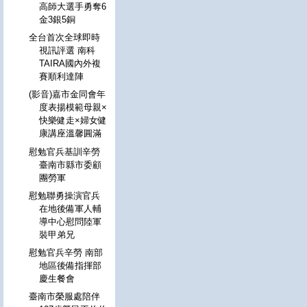
高師大選手勇奪6
金3銀5銅
全台首次全球即時
視訊評選 南科
TAIRA國內外複
賽順利達陣
(影音)嘉市金同會年
度表揚模範母親×
快樂健走×婦女健
康講座溫馨圓滿
慰勉官兵基訓辛勞
臺南市縣市委顧
團勞軍
慰勉聯勇操演官兵
在地後備軍人輔
導中心慰問陸軍
裝甲弟兄
慰勉官兵辛勞 南部
地區後備指揮部
慶生餐會
臺南市榮服處陪伴