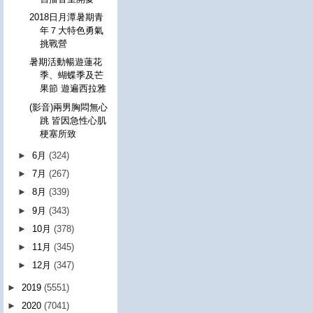
2018日月潭暑期青
年７大特色勇氣
挑戰營
暑期活動暢遊蓮花
季、蝴蝶季及芒
果節 遊遍西拉雅
(影音)兩男胸悶無心
跳 皆因急性心肌
梗塞所致
►
6月
(324)
►
7月
(267)
►
8月
(339)
►
9月
(343)
►
10月
(378)
►
11月
(345)
►
12月
(347)
►
2019
(5551)
►
2020
(7041)