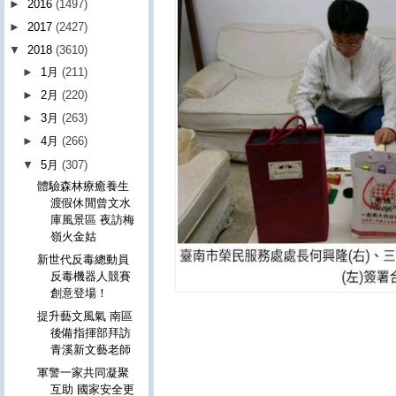
►
2016
(1497)
►
2017
(2427)
▼
2018
(3610)
►
1月
(211)
►
2月
(220)
►
3月
(263)
►
4月
(266)
▼
5月
(307)
體驗森林療癒養生
渡假休閒曾文水
庫風景區 夜訪梅
嶺火金姑
新世代反毒總動員
反毒機器人競賽
創意登場！
提升藝文風氣 南區
後備指揮部拜訪
青溪新文藝老師
軍警一家共同凝聚
互助 國家安全更