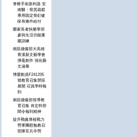
脊椎手術新利器 安
南醫：骨質疏鬆
專用固定骨釘健
保有條件給付
榮家長者快樂學習
參與生活功能重
建訓練
南區後備部大高雄
青溪新文藝學會
揮毫創作 強化藝
文涵養
博愛動員F241205
號教育召集營區
展開 召員準時報
到
南區後備部視導教
育召集 肯定幹部
聞令報到精神
提升戰備厚植戰力
勞軍團慰勉教召
部隊官兵辛勞