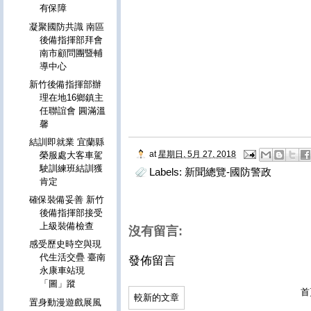
有保障
凝聚國防共識 南區
後備指揮部拜會
南市顧問團暨輔
導中心
新竹後備指揮部辦
理在地16鄉鎮主
任聯誼會 圓滿溫
馨
結訓即就業 宜蘭縣
at
星期日, 5月 27, 2018
榮服處大客車駕
駛訓練班結訓獲
Labels:
新聞總覽-國防警政
肯定
確保裝備妥善 新竹
後備指揮部接受
上級裝備檢查
沒有留言:
感受歷史時空與現
代生活交疊 臺南
發佈留言
永康車站現
「圖」蹤
首
較新的文章
置身動漫遊戲展風