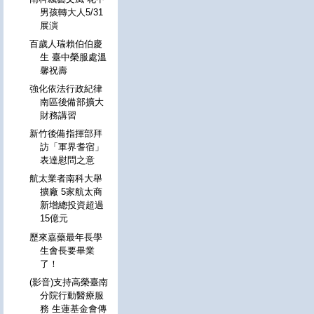
男孩轉大人5/31
展演
百歲人瑞賴伯伯慶
生 臺中榮服處溫
馨祝壽
強化依法行政紀律
南區後備部擴大
財務講習
新竹後備指揮部拜
訪「軍界耆宿」
表達慰問之意
航太業者南科大舉
擴廠 5家航太商
新增總投資超過
15億元
歷來嘉藥最年長學
生會長要畢業
了！
(影音)支持高榮臺南
分院行動醫療服
務 生蓮基金會傳