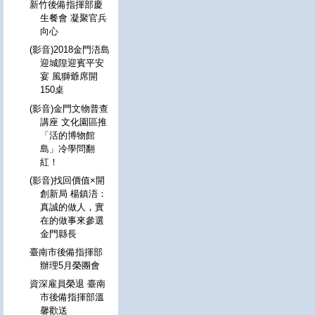
新竹後備指揮部慶
生餐會 凝聚官兵
向心
(影音)2018金門浯島
迎城隍迎賓平安
宴 風獅爺席開
150桌
(影音)金門文物普查
講座 文化園區推
「活的博物館
島」冷學問翻
紅！
(影音)找回價值×開
創新局 楊鎮浯：
真誠的做人，實
在的做事來參選
金門縣長
臺南市後備指揮部
辦理5月榮團會
資深雇員榮退 臺南
市後備指揮部溫
馨歡送