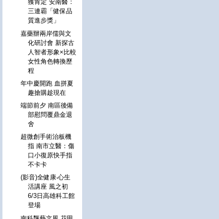
獲肯定 安南醫：
三連霸「健保品
質進步獎」
嘉藥辦兩岸儒與文
化研討會 新探古
人智者形象×比較
女性角色轉換歷
程
年中慶開跑 血拼夏
趣搶購趁現在
端節前夕 南區後備
部慰問覆鼎金退
舍
超微創手術治板機
指 南市立醫：傷
口小復原快手指
不卡卡
(影音)全健康‧心生
活講座 風之初
6/3日高雄科工館
登場
南科飄藝文風 花甲