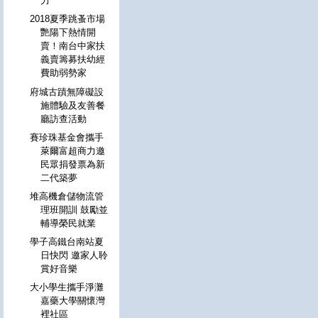
力
2018夏季跳蚤市場
艷陽下熱情開
賣！南台中家扶
義賣籌募扶幼經
費助弱勢家
府城古蹟無障礙設
施體驗及友善餐
廳訪查活動
賽珍珠基金會攜手
萊爾富超商力邀
民眾捐發票為新
二代築夢
堆高機倉儲物流管
理班開訓 鼓勵並
輔導榮民就業
學子高鐵台南站夏
日快閃 邀家人聆
賞好音樂
大小學生攜手淨灘
嘉藥大學關懷灣
裡社區