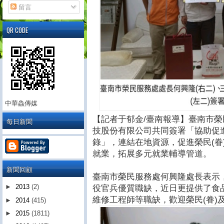
留言
QR CODE
中華鱻傳媒
【記者于郁金/臺南報導】臺南市榮
每日新聞
技股份有限公司共同簽署「協助促
錄」，連結在地資源，促進榮民(眷
就業，拓展多元就業輔導管道。
新聞回顧
臺南市榮民服務處何興隆處長表示
►
2013
(2)
役官兵優質職缺，近日更提供了食
維修工程師等職缺，歡迎榮民(眷)
►
2014
(415)
►
2015
(1811)