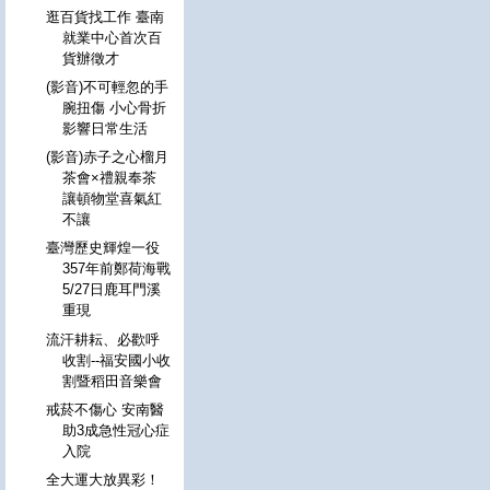
逛百貨找工作 臺南
就業中心首次百
貨辦徵才
(影音)不可輕忽的手
腕扭傷 小心骨折
影響日常生活
(影音)赤子之心榴月
茶會×禮親奉茶
讓頓物堂喜氣紅
不讓
臺灣歷史輝煌一役
357年前鄭荷海戰
5/27日鹿耳門溪
重現
流汗耕耘、必歡呼
收割--福安國小收
割暨稻田音樂會
戒菸不傷心 安南醫
助3成急性冠心症
入院
全大運大放異彩！