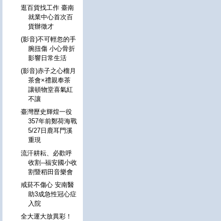
逛百貨找工作 臺南
就業中心首次百
貨辦徵才
(影音)不可輕忽的手
腕扭傷 小心骨折
影響日常生活
(影音)赤子之心榴月
茶會×禮親奉茶
讓頓物堂喜氣紅
不讓
臺灣歷史輝煌一役
357年前鄭荷海戰
5/27日鹿耳門溪
重現
流汗耕耘、必歡呼
收割--福安國小收
割暨稻田音樂會
戒菸不傷心 安南醫
助3成急性冠心症
入院
全大運大放異彩！