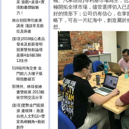
機、汽車頭燈)等利基市場為主，
采 遊戲×桌遊×實
極開拓全球市場，儘管選擇切入已是
境動畫體驗魅
力！
好的情形下；公司仍有信心，在掌
略下，可在一片紅海中，創造屬於
南台別院華佗健康
講座 淺談常見眼
想。
症及保健
(影音)2018核心產品
發表及創新發明
競賽暨智創論壇
嘉藥4金6銀3銅
12佳作
518福州海交會 金
門館八大樓子吸
睛指數破百
郭博州、林熺俊繪
畫雙個展 2013藝
術空間交流分享
(影音)驚艷金門藍眼
淚 盧根陣：激盪
自然人文對話×豐
富島嶼觸角×藝術
創作