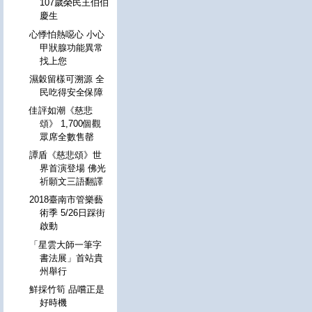
107歲榮民王伯伯
慶生
心悸怕熱噁心 小心
甲狀腺功能異常
找上您
濕穀留樣可溯源 全
民吃得安全保障
佳評如潮《慈悲
頌》 1,700個觀
眾席全數售罄
譚盾《慈悲頌》世
界首演登場 佛光
祈願文三語翻譯
2018臺南市管樂藝
術季 5/26日踩街
啟動
「星雲大師一筆字
書法展」首站貴
州舉行
鮮採竹筍 品嚐正是
好時機