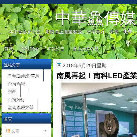
automaty do gier
中華鱻傳媒
本平台多元中立，期盼為正能量發聲，分享美好、美麗、美學，
首頁
報社簡介
本報公告
線上記者名單
連結分享
2018年5月29日星期二
南風再起！南科LED產
中華鱻傳媒-首頁
台灣高鐵
臺鐵
台灣好行
嘉南藥理大學
首頁
文章