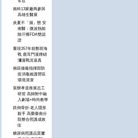
常在
南科13家廠商參與
高雄生醫展
炎夏不「濕」態 安
南醫：微波熱能
除汗獲FDA雙認
證
重現357年前鄭荷海
戰 鹿耳門溪煙硝
瀰漫戰況逼真
南區後備指揮部防
疫消毒維護營區
環境清潔
策辦孝道推展志工
研習 高師附中融
入劇場×時尚教學
跌倒骨折-老人隱形
殺手 高榮臺南分
院整合照護成效
佳
糖尿病照護品質屢