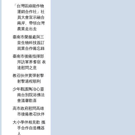
「台灣區綠能作物
運銷合作社」社
員大會宣示融合
兩岸、帶領台灣
農業走出去
臺南市榮服處與三
皇生物科技簽訂
就業合作備忘錄
臺南市後備指揮部
拜訪軍界耆宿 表
達慰問之意
教召伙伴實彈射擊
射擊過程順利
少年觀護陶冶心靈
南台別院浴佛法
會溫馨歡喜
高市政府慰問高雄
市後備教召伙伴
大小學伴相見歡 攜
手合作自造機器
人