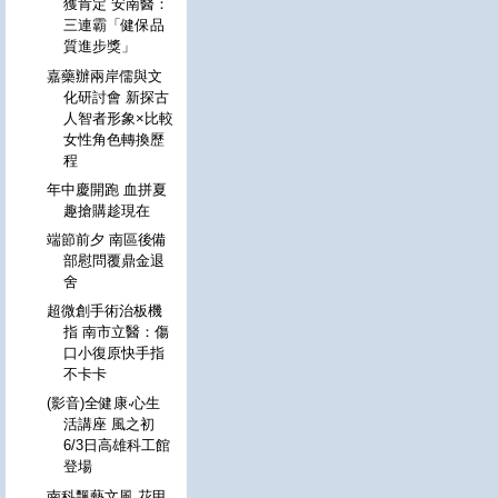
獲肯定 安南醫：
三連霸「健保品
質進步獎」
嘉藥辦兩岸儒與文
化研討會 新探古
人智者形象×比較
女性角色轉換歷
程
年中慶開跑 血拼夏
趣搶購趁現在
端節前夕 南區後備
部慰問覆鼎金退
舍
超微創手術治板機
指 南市立醫：傷
口小復原快手指
不卡卡
(影音)全健康‧心生
活講座 風之初
6/3日高雄科工館
登場
南科飄藝文風 花甲