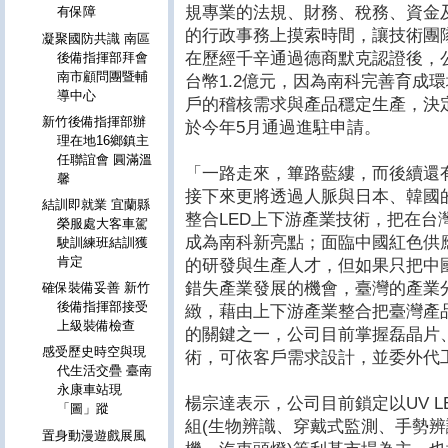
規專業的法規、財務、稅務、資金
有保障
的行政事務上摸索時間，讓技術團
凝聚國防共識 南區
在歷經千辛通過德商默克認證後，
後備指揮部拜會
南市顧問團暨輔
台幣1.2億元，因為南科完善育成
導中心
戶的稽核需求與產品穩定生產，決
新竹後備指揮部辦
於今年5月通過進駐申請。
理在地16鄉鎮主
任聯誼會 圓滿溫
「一路走來，篳路藍縷，而後續還
馨
接下來更將透過人脈與日本、韓國
結訓即就業 宜蘭縣
整合LED上下游產業技術，把在台
榮服處大客車駕
成為南科新亮點；面臨中國紅色供
駛訓練班結訓獲
肯定
的研發與生產人才，但如果只把中
錯失產業發展的機會，臺灣的產業
確保裝備妥善 新竹
後備指揮部接受
緻，藉由上下游產業整合把臺灣產
上級裝備檢查
的關鍵之一，公司目前掌握磊晶片
感受歷史時空與現
術，可依客戶需求設計，並委外代
代生活交疊 臺南
永康車站現
楊宗達表示，公司目前鎖定以UV L
「圖」蹤
組(生物辨識、穿戴式監測、手勢辨
置身動漫遊戲展風