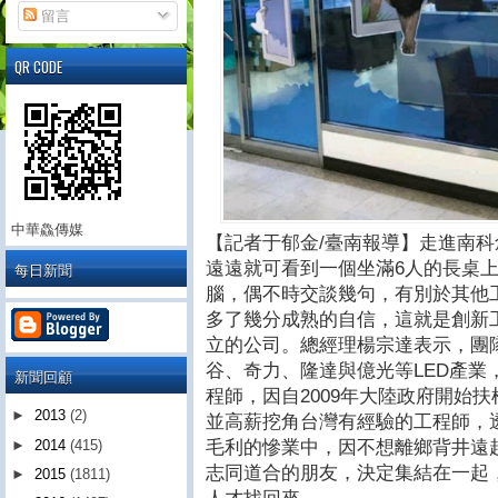
留言
QR CODE
中華鱻傳媒
【記者于郁金/臺南報導】走進南
遠遠就可看到一個坐滿6人的長桌
每日新聞
腦，偶不時交談幾句，有別於其他
多了幾分成熟的自信，這就是創新
立的公司。總經理楊宗達表示，團
谷、奇力、隆達與億光等LED產業
新聞回顧
程師，因自2009年大陸政府開始扶
►
2013
(2)
並高薪挖角台灣有經驗的工程師，透
毛利的慘業中，因不想離鄉背井遠
►
2014
(415)
志同道合的朋友，決定集結在一起，
►
2015
(1811)