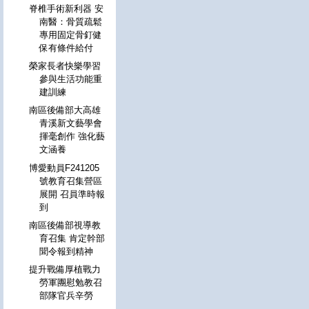
脊椎手術新利器 安
南醫：骨質疏鬆
專用固定骨釘健
保有條件給付
榮家長者快樂學習
參與生活功能重
建訓練
南區後備部大高雄
青溪新文藝學會
揮毫創作 強化藝
文涵養
博愛動員F241205
號教育召集營區
展開 召員準時報
到
南區後備部視導教
育召集 肯定幹部
聞令報到精神
提升戰備厚植戰力
勞軍團慰勉教召
部隊官兵辛勞