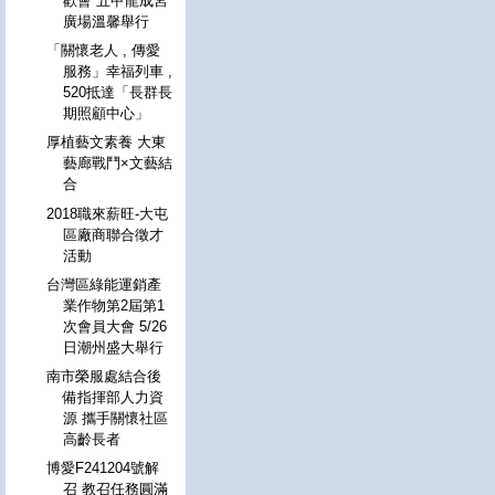
歡會 五甲龍成宮
廣場溫馨舉行
「關懷老人 , 傳愛
服務」幸福列車 ,
520抵達「長群長
期照顧中心」
厚植藝文素養 大東
藝廊戰鬥×文藝結
合
2018職來薪旺-大屯
區廠商聯合徵才
活動
台灣區綠能運銷產
業作物第2屆第1
次會員大會 5/26
日潮州盛大舉行
南市榮服處結合後
備指揮部人力資
源 攜手關懷社區
高齡長者
博愛F241204號解
召 教召任務圓滿