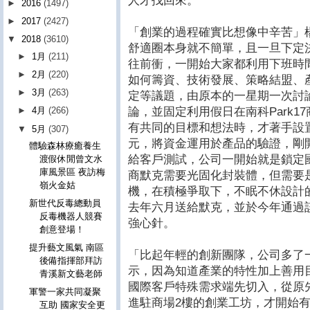
人才找回來。
►
2016
(1497)
►
2017
(2427)
「創業的過程確實比想像中辛苦」
▼
2018
(3610)
舒適圈本身就不簡單，且一旦下定
►
1月
(211)
往前衝，一開始大家都利用下班時
►
2月
(220)
如何籌資、技術發展、策略結盟、
►
3月
(263)
定等議題，由原本的一星期一次討
論，並固定利用假日在南科Park
►
4月
(266)
有共同的目標和想法時，才著手設置
▼
5月
(307)
元，將資金運用於產品的驗證，剛
體驗森林療癒養生
給客戶測試，公司一開始就是鎖定
渡假休閒曾文水
庫風景區 夜訪梅
商默克需要光固化封裝體，但需要
嶺火金姑
機，在積極爭取下，不眠不休設計的全
新世代反毒總動員
去年六月送給默克，並於今年通過
反毒機器人競賽
強心針。
創意登場！
提升藝文風氣 南區
「比起年輕的創新團隊，公司多了
後備指揮部拜訪
示，因為知道產業的特性加上善用
青溪新文藝老師
國際客戶特殊需求端先切入，從原先在
軍警一家共同凝聚
進駐商場2樓的創業工坊，才開始
互助 國家安全更