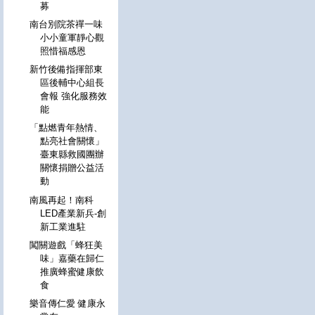
募
南台別院茶禪一味
小小童軍靜心觀
照惜福感恩
新竹後備指揮部東
區後輔中心組長
會報 強化服務效
能
「點燃青年熱情、
點亮社會關懷」
臺東縣救國團辦
關懷捐贈公益活
動
南風再起！南科
LED產業新兵-創
新工業進駐
闖關遊戲「蜂狂美
味」嘉藥在歸仁
推廣蜂蜜健康飲
食
樂音傳仁愛 健康永