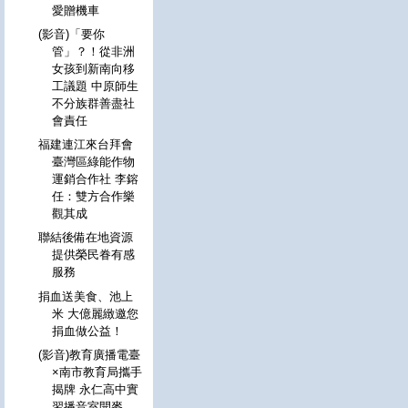
愛贈機車
(影音)「要你
管」？！從非洲
女孩到新南向移
工議題 中原師生
不分族群善盡社
會責任
福建連江來台拜會
臺灣區綠能作物
運銷合作社 李鎔
任：雙方合作樂
觀其成
聯結後備在地資源
提供榮民眷有感
服務
捐血送美食、池上
米 大億麗緻邀您
捐血做公益！
(影音)教育廣播電臺
×南市教育局攜手
揭牌 永仁高中實
習播音室開麥