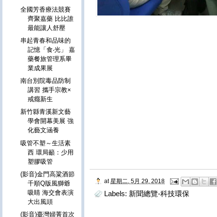
全國芳香療法競賽
齊聚嘉藥 比比誰
最能讓人舒壓
串起青春和品味的
記憶「食‧光」 嘉
藥餐旅管理系畢
業成果展
南台別院毒品防制
講習 攜手宗教×
戒癮新生
新竹縣青溪新文藝
學會開幕美展 強
化藝文涵養
吸管不塑～生活素
西 環局籲：少用
塑膠吸管
(影音)金門高粱酒節
at
星期二, 5月 29, 2018
千順Q版風獅爺
吸睛 海交會表演
Labels:
新聞總覽-科技環保
大出風頭
(影音)臺灣婦菁首次