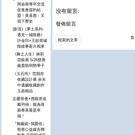
與渝港青年交流
促進會簽約結
沒有留言:
盟！黃喜惠：又
寫下歷史
發佈留言
(影音)《夢土系列-
遇見一城隍爺》
首
較新的文章
許金印×王欲荷城
隍故事薪火相承
《舞之人生》林莉
芸個展 5/26慈善
義賣助弱勢學子
《玉石尚》范我存
收藏設計展 余光
中遺孀收藏創作
玉器精品
忘憂茶會×禮親茶道
戴羽禎：能為母
親奉茶最是幸
福！
『無礙妮~我愛你』
慈善公益媒合聯