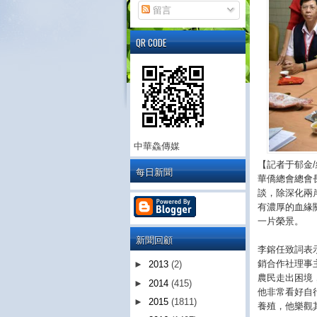
留言
QR CODE
中華鱻傳媒
【記者于郁金
每日新聞
華僑總會總會
談，除深化兩
有濃厚的血緣
一片榮景。
新聞回顧
李鎔任致詞表
銷合作社理事
►
2013
(2)
農民走出困境
►
2014
(415)
他非常看好自
►
2015
(1811)
養殖，他樂觀