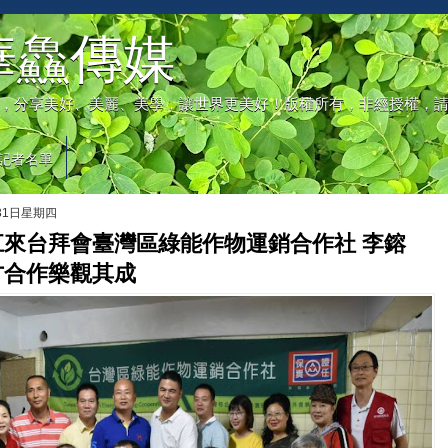
華鱻傳媒
，分享美好、美麗、美學，讓世界更美好！版權所有，非經授權，
記者名單
月31日星期四
江來台拜會臺灣區綠能作物運銷合作社 李鎔
方合作樂觀其成