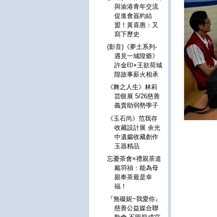
與渝港青年交流
促進會簽約結
盟！黃喜惠：又
寫下歷史
(影音)《夢土系列-
遇見一城隍爺》
許金印×王欲荷城
隍故事薪火相承
《舞之人生》林莉
芸個展 5/26慈善
義賣助弱勢學子
《玉石尚》范我存
收藏設計展 余光
中遺孀收藏創作
玉器精品
忘憂茶會×禮親茶道
戴羽禎：能為母
親奉茶最是幸
福！
『無礙妮~我愛你』
慈善公益媒合聯