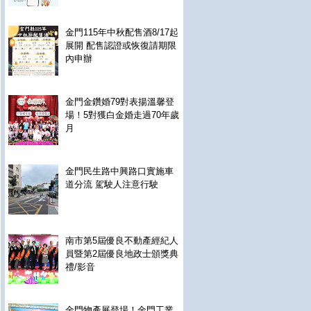
金門115年中秋配售酒8/17起
展開 配售認證或恢復請期限
內申辦
金門金鑽婚79對表揚溫馨登
場！5對獲白金婚走過70年歲
月
金門民生路中興路口實施車
道分流 駕駛人注意行駛
南市第5屆優良不動產經紀人
員暨第2屆優良地政士頒獎典
禮/影音
金門物產展登場！金門工業