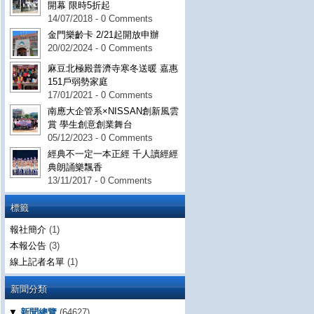
開幕 限時5折起
14/07/2018 - 0 Comments
金門樂齡卡 2/21起開放申辦
20/02/2024 - 0 Comments
麻豆北極殿普濟寺寒冬送暖 嘉惠
151戶弱勢家庭
17/01/2021 - 0 Comments
南應大企管系×NISSAN創新風雲
賞 學生創意創業舞台
05/12/2023 - 0 Comments
經典不一定一本正經 千人讀經經
典朗誦樂飄香
13/11/2017 - 0 Comments
標籤
報社簡介
(1)
本報公告
(3)
線上記者名單
(1)
新聞分類
▼
新聞總覽
(64627)