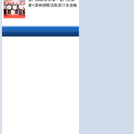
會×漢神洲際浯島原汁全攻略
..