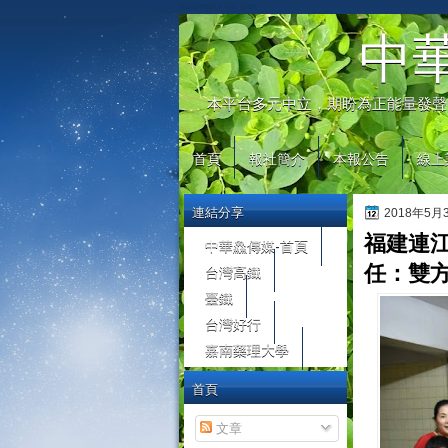
automaty do gier
中
本平台多元中立，期盼為正能量發聲
首頁
報社簡介
本報公告
線上
連結分享
2018年5
福建連
中華鱻傳媒-首頁
台灣高鐵
任：雙
臺鐵
台灣好行
嘉南藥理大學
首頁
文章