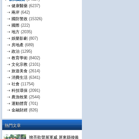
⇢
健康醫藥
(6237)
⇢
兩岸
(642)
⇢
國防警政
(15326)
⇢
國際
(222)
⇢
地方
(2035)
⇢
娛樂影劇
(807)
⇢
房地產
(689)
⇢
政治
(1295)
⇢
教育學術
(8402)
⇢
文化宗教
(2101)
⇢
旅遊美食
(2614)
⇢
消費生活
(6341)
⇢
社會
(11754)
⇢
科技環保
(2091)
⇢
農漁牧業
(2544)
⇢
運動體育
(701)
⇢
金融財經
(826)
熱門文章
嘹亮歌聲展軍威 屏東縣後備