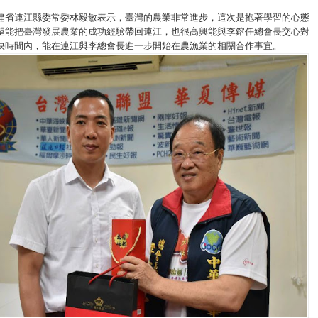
建省連江縣委常委林毅敏表示，臺灣的農業非常進步，這次是抱著學習的心態
望能把臺灣發展農業的成功經驗帶回連江，也很高興能與李鎔任總會長交心對
快時間內，能在連江與李總會長進一步開始在農漁業的相關合作事宜。