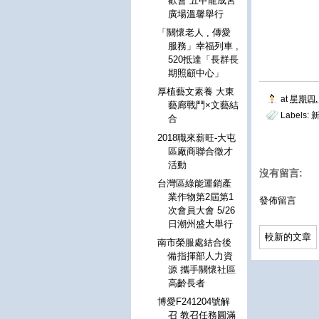
歡會 五甲龍成宮
廣場溫馨舉行
「關懷老人 , 傳愛
服務」幸福列車 ,
520抵達「長群長
期照顧中心」
厚植藝文素養 大東
at
星期四, 
藝廊戰鬥×文藝結
Labels:
新
合
2018職來薪旺-大屯
區廠商聯合徵才
活動
沒有留言:
台灣區綠能運銷產
業作物第2屆第1
發佈留言
次會員大會 5/26
日潮州盛大舉行
較新的文章
南市榮服處結合後
備指揮部人力資
源 攜手關懷社區
高齡長者
博愛F241204號解
召 教召任務圓滿