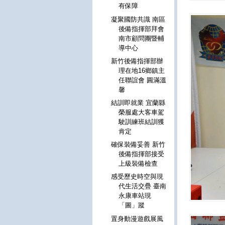
有保障
凝聚國防共識 南區
後備指揮部拜會
南市顧問團暨輔
導中心
新竹後備指揮部辦
理在地16鄉鎮主
任聯誼會 圓滿溫
馨
結訓即就業 宜蘭縣
榮服處大客車駕
駛訓練班結訓獲
肯定
確保裝備妥善 新竹
後備指揮部接受
上級裝備檢查
感受歷史時空與現
代生活交疊 臺南
永康車站現
「圖」蹤
置身動漫遊戲展風