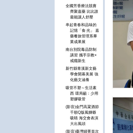
全國芳香療法競賽
齊聚嘉藥 比比誰
最能讓人舒壓
串起青春和品味的
記憶「食‧光」 嘉
藥餐旅管理系畢
業成果展
南台別院毒品防制
講習 攜手宗教×
戒癮新生
新竹縣青溪新文藝
學會開幕美展 強
化藝文涵養
吸管不塑～生活素
西 環局籲：少用
塑膠吸管
(影音)金門高粱酒節
千順Q版風獅爺
吸睛 海交會表演
大出風頭
(影音)臺灣婦菁首次