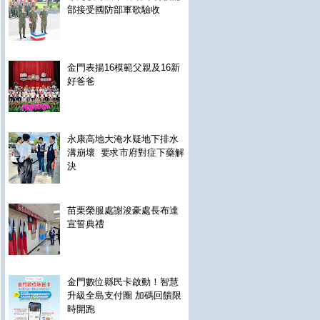
部接受國防部軍歌驗收
金門表揚16模範父親及16新
好爸爸
永康高地大淹水疑地下排水
溝崩壞 要求市府對症下藥解
決
苗栗榮服處謝浚豪處長布達
宣誓典禮
金門數位縣民卡啟動！智慧
升級全島支付圈 加碼回饋限
時開跑