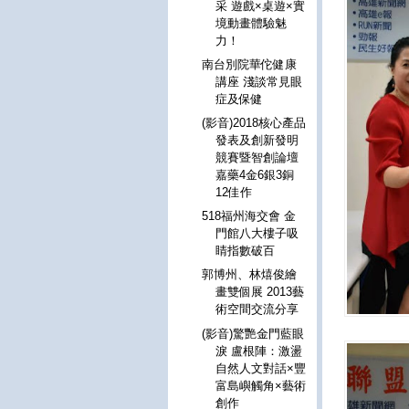
采 遊戲×桌遊×實
境動畫體驗魅
力！
南台別院華佗健康
講座 淺談常見眼
症及保健
(影音)2018核心產品
發表及創新發明
競賽暨智創論壇
嘉藥4金6銀3銅
12佳作
518福州海交會 金
門館八大樓子吸
睛指數破百
郭博州、林熺俊繪
畫雙個展 2013藝
術空間交流分享
(影音)驚艷金門藍眼
淚 盧根陣：激盪
自然人文對話×豐
富島嶼觸角×藝術
創作