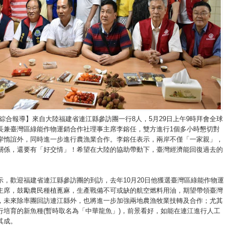
/綜合報導】來自大陸福建省連江縣參訪團一行8人，5月29日上午9時拜會全球
長兼臺灣區綠能作物運銷合作社理事主席李鎔任，雙方進行1個多小時懇切對
岸惰誼外，同時進一步進行農漁業合作。李鎔任表示，兩岸不僅「一家親」，
關係，還要有「好交情」！希望在大陸的協助帶動下，臺灣經濟能回復過去的
示，歡迎福建省連江縣參訪團的到訪，去年10月20日他獲選臺灣區綠能作物運
主席，鼓勵農民種植蓖麻，生產戰備不可或缺的航空燃料用油，期望帶領臺灣
，未來除率團回訪連江縣外，也將進一步加強兩地農漁牧業技轉及合作；尤其
行培育的新魚種(暫時取名為「中華龍魚」)，前景看好，如能在連江進行人工
其成。