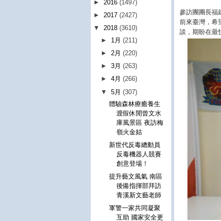
►
2016
(1497)
參訪團團長福
►
2017
(2427)
前來臺灣，希
▼
2018
(3610)
談，期盼在最
►
1月
(211)
►
2月
(220)
►
3月
(263)
►
4月
(266)
▼
5月
(307)
體驗森林療癒養生
渡假休閒曾文水
庫風景區 夜訪梅
嶺火金姑
新世代反毒總動員
反毒機器人競賽
創意登場！
提升藝文風氣 南區
後備指揮部拜訪
青溪新文藝老師
軍警一家共同凝聚
互助 國家安全更