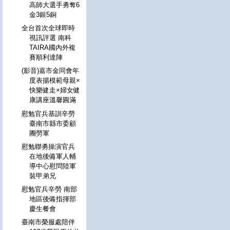
高師大選手勇奪6
金3銀5銅
全台首次全球即時
視訊評選 南科
TAIRA國內外複
賽順利達陣
(影音)嘉市金同會年
度表揚模範母親×
快樂健走×婦女健
康講座溫馨圓滿
慰勉官兵基訓辛勞
臺南市縣市委顧
團勞軍
慰勉聯勇操演官兵
在地後備軍人輔
導中心慰問陸軍
裝甲弟兄
慰勉官兵辛勞 南部
地區後備指揮部
慶生餐會
臺南市榮服處陪伴