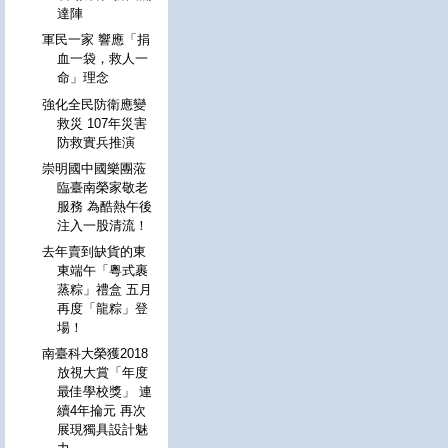
達陣
軍民一家 響應「捐
血一袋，救人一
命」理念
強化全民防衛應變
救災 107年災害
防救實兵推演
崇明國中國樂團蒞
臨臺南榮家敬老
服務 為酷熱午後
注入一股清流！
去年賣到缺貨的東
東端午「粵式裹
蒸粽」禮盒 五月
再度「龍粽」登
場！
南臺科大榮獲2018
放視大賞「年度
最佳學校獎」 連
續4年掄元 再次
展現獨具設計魅