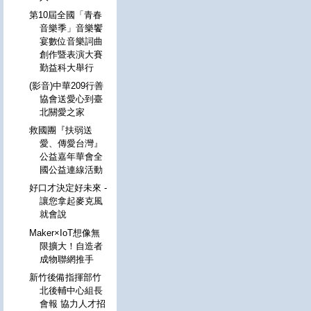
第10屆全國「青春
音樂季」音樂饗
宴數位音樂詞曲
創作暨表演大賽
勤益科大舉行
(影音)中華209行善
協會送愛心到臺
北關愛之家
救國團『扶弱送
愛、傳愛台灣』
公益嘉年華會全
國公益連線活動
好口才決定好未來 -
讓您拿起麥克風
就會說
Maker×IoT想像無
限擴大！自造者
成物聯網推手
新竹後備指揮部竹
北後輔中心組長
會報 協力人才招