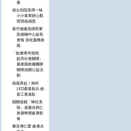
募
南台別院茶禪一味
小小童軍靜心觀
照惜福感恩
新竹後備指揮部東
區後輔中心組長
會報 強化服務效
能
「點燃青年熱情、
點亮社會關懷」
臺東縣救國團辦
關懷捐贈公益活
動
南風再起！南科
LED產業新兵-創
新工業進駐
闖關遊戲「蜂狂美
味」嘉藥在歸仁
推廣蜂蜜健康飲
食
樂音傳仁愛 健康永