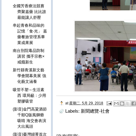
全國芳香療法競賽
齊聚嘉藥 比比誰
最能讓人舒壓
串起青春和品味的
記憶「食‧光」 嘉
藥餐旅管理系畢
業成果展
南台別院毒品防制
講習 攜手宗教×
戒癮新生
新竹縣青溪新文藝
學會開幕美展 強
化藝文涵養
吸管不塑～生活素
西 環局籲：少用
塑膠吸管
at
星期二, 5月 29, 2018
(影音)金門高粱酒節
Labels:
新聞總覽-社會
千順Q版風獅爺
吸睛 海交會表演
大出風頭
(影音)臺灣婦菁首次