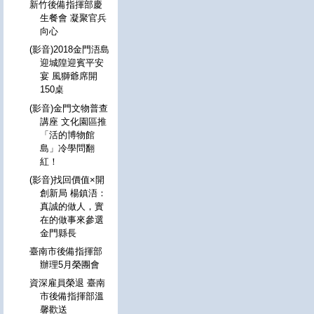
新竹後備指揮部慶
生餐會 凝聚官兵
向心
(影音)2018金門浯島
迎城隍迎賓平安
宴 風獅爺席開
150桌
(影音)金門文物普查
講座 文化園區推
「活的博物館
島」冷學問翻
紅！
(影音)找回價值×開
創新局 楊鎮浯：
真誠的做人，實
在的做事來參選
金門縣長
臺南市後備指揮部
辦理5月榮團會
資深雇員榮退 臺南
市後備指揮部溫
馨歡送