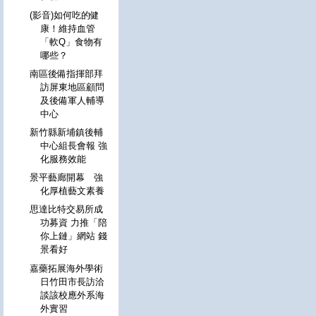
(影音)如何吃的健
康！維持血管
「軟Q」食物有
哪些？
南區後備指揮部拜
訪屏東地區顧問
及後備軍人輔導
中心
新竹縣新埔鎮後輔
中心組長會報 強
化服務效能
景平藝廊開幕 強
化厚植藝文素養
思達比特交易所成
功募資 力推「陪
你上鏈」網站 錢
景看好
嘉藥拓展海外學術
日竹田市長訪洽
談該校應外系海
外實習