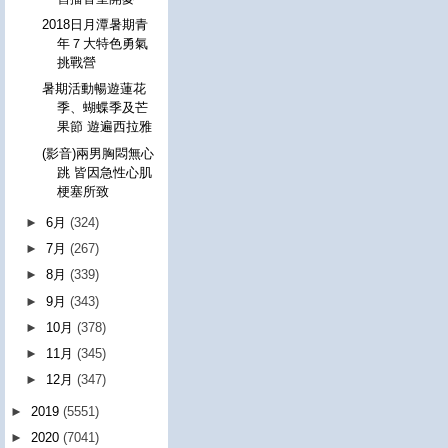
2018日月潭暑期青
年７大特色勇氣
挑戰營
暑期活動暢遊蓮花
季、蝴蝶季及芒
果節 遊遍西拉雅
(影音)兩男胸悶無心
跳 皆因急性心肌
梗塞所致
►
6月
(324)
►
7月
(267)
►
8月
(339)
►
9月
(343)
►
10月
(378)
►
11月
(345)
►
12月
(347)
►
2019
(5551)
►
2020
(7041)