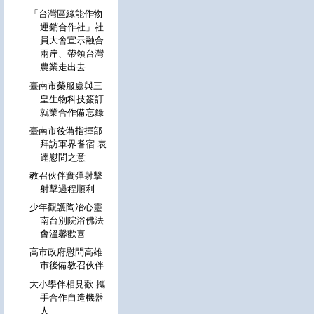
「台灣區綠能作物
運銷合作社」社
員大會宣示融合
兩岸、帶領台灣
農業走出去
臺南市榮服處與三
皇生物科技簽訂
就業合作備忘錄
臺南市後備指揮部
拜訪軍界耆宿 表
達慰問之意
教召伙伴實彈射擊
射擊過程順利
少年觀護陶冶心靈
南台別院浴佛法
會溫馨歡喜
高市政府慰問高雄
市後備教召伙伴
大小學伴相見歡 攜
手合作自造機器
人