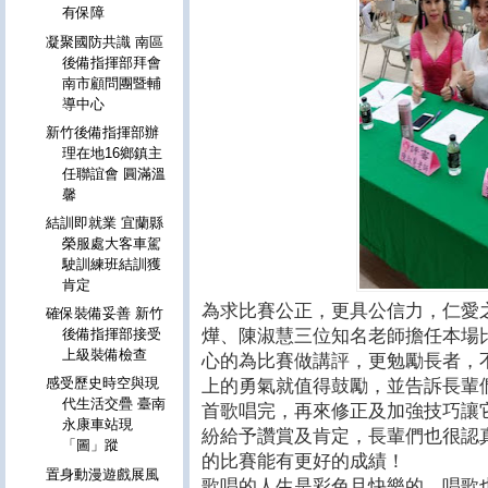
有保障
凝聚國防共識 南區
後備指揮部拜會
南市顧問團暨輔
導中心
新竹後備指揮部辦
理在地16鄉鎮主
任聯誼會 圓滿溫
馨
結訓即就業 宜蘭縣
榮服處大客車駕
駛訓練班結訓獲
肯定
為求比賽公正，更具公信力，仁愛
確保裝備妥善 新竹
燁、陳淑慧三位知名老師擔任本場
後備指揮部接受
上級裝備檢查
心的為比賽做講評，更勉勵長者，
感受歷史時空與現
上的勇氣就值得鼓勵，並告訴長輩
代生活交疊 臺南
首歌唱完，再來修正及加強技巧讓
永康車站現
紛給予讚賞及肯定，長輩們也很認
「圖」蹤
的比賽能有更好的成績！
置身動漫遊戲展風
歌唱的人生是彩色且快樂的，唱歌