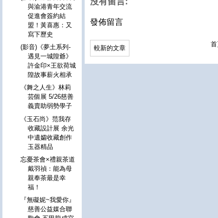
沒有留言:
與渝港青年交流
促進會簽約結
發佈留言
盟！黃喜惠：又
寫下歷史
首
(影音)《夢土系列-
較新的文章
遇見一城隍爺》
許金印×王欲荷城
隍故事薪火相承
《舞之人生》林莉
芸個展 5/26慈善
義賣助弱勢學子
《玉石尚》范我存
收藏設計展 余光
中遺孀收藏創作
玉器精品
忘憂茶會×禮親茶道
戴羽禎：能為母
親奉茶最是幸
福！
『無礙妮~我愛你』
慈善公益媒合聯