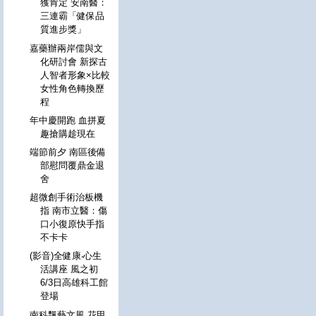
獲肯定 安南醫：
三連霸「健保品
質進步獎」
嘉藥辦兩岸儒與文
化研討會 新探古
人智者形象×比較
女性角色轉換歷
程
年中慶開跑 血拼夏
趣搶購趁現在
端節前夕 南區後備
部慰問覆鼎金退
舍
超微創手術治板機
指 南市立醫：傷
口小復原快手指
不卡卡
(影音)全健康‧心生
活講座 風之初
6/3日高雄科工館
登場
南科飄藝文風 花甲