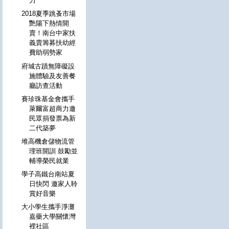
力
2018夏季跳蚤市場
艷陽下熱情開
賣！南台中家扶
義賣籌募扶幼經
費助弱勢家
府城古蹟無障礙設
施體驗及友善餐
廳訪查活動
賽珍珠基金會攜手
萊爾富超商力邀
民眾捐發票為新
二代築夢
堆高機倉儲物流管
理班開訓 鼓勵並
輔導榮民就業
學子高鐵台南站夏
日快閃 邀家人聆
賞好音樂
大小學生攜手淨灘
嘉藥大學關懷灣
裡社區