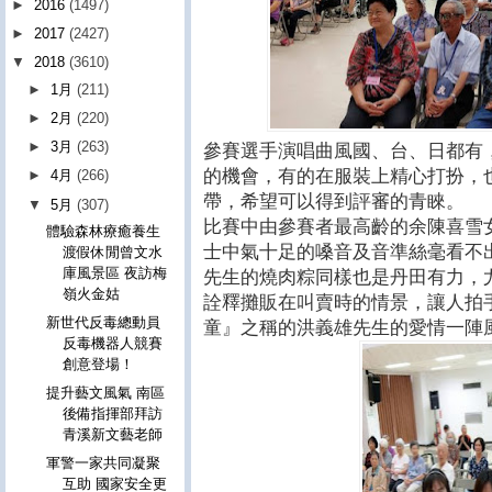
►
2016
(1497)
►
2017
(2427)
▼
2018
(3610)
►
1月
(211)
►
2月
(220)
►
3月
(263)
參賽選手演唱曲風國、台、日都有
的機會，有的在服裝上精心打扮，
►
4月
(266)
帶，希望可以得到評審的青睞。
▼
5月
(307)
比賽中由參賽者最高齡的余陳喜雪
體驗森林療癒養生
士中氣十足的嗓音及音準絲毫看不
渡假休閒曾文水
庫風景區 夜訪梅
先生的燒肉粽同樣也是丹田有力，
嶺火金姑
詮釋攤販在叫賣時的情景，讓人拍
新世代反毒總動員
童』之稱的洪義雄先生的愛情一陣
反毒機器人競賽
創意登場！
提升藝文風氣 南區
後備指揮部拜訪
青溪新文藝老師
軍警一家共同凝聚
互助 國家安全更