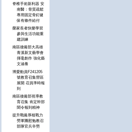
脊椎手術新利器 安
南醫：骨質疏鬆
專用固定骨釘健
保有條件給付
榮家長者快樂學習
參與生活功能重
建訓練
南區後備部大高雄
青溪新文藝學會
揮毫創作 強化藝
文涵養
博愛動員F241205
號教育召集營區
展開 召員準時報
到
南區後備部視導教
育召集 肯定幹部
聞令報到精神
提升戰備厚植戰力
勞軍團慰勉教召
部隊官兵辛勞