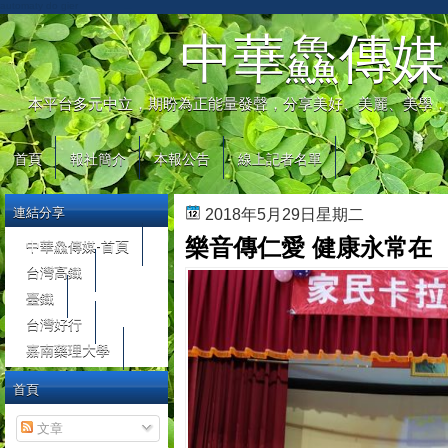
automaty do gier
中華鱻傳媒
本平台多元中立，期盼為正能量發聲，分享美好、美麗、美學，
首頁
報社簡介
本報公告
線上記者名單
連結分享
2018年5月29日星期二
樂音傳仁愛 健康永常在
中華鱻傳媒-首頁
台灣高鐵
臺鐵
台灣好行
嘉南藥理大學
首頁
文章