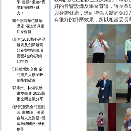
采 遊戲×桌遊×實
好的音響設備及學習管道，讓長輩
境動畫體驗魅
與身體健康，進而增強人體的免疫
力！
有很好的紓壓效果，所以相當受長
南台別院華佗健康
講座 淺談常見眼
症及保健
(影音)2018核心產品
發表及創新發明
競賽暨智創論壇
嘉藥4金6銀3銅
12佳作
518福州海交會 金
門館八大樓子吸
睛指數破百
郭博州、林熺俊繪
畫雙個展 2013藝
術空間交流分享
(影音)驚艷金門藍眼
淚 盧根陣：激盪
自然人文對話×豐
富島嶼觸角×藝術
創作