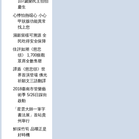
107歲榮民王伯伯
慶生
心悸怕熱噁心 小心
甲狀腺功能異常
找上您
濕穀留樣可溯源 全
民吃得安全保障
佳評如潮《慈悲
頌》 1,700個觀
眾席全數售罄
譚盾《慈悲頌》世
界首演登場 佛光
祈願文三語翻譯
2018臺南市管樂藝
術季 5/26日踩街
啟動
「星雲大師一筆字
書法展」首站貴
州舉行
鮮採竹筍 品嚐正是
好時機