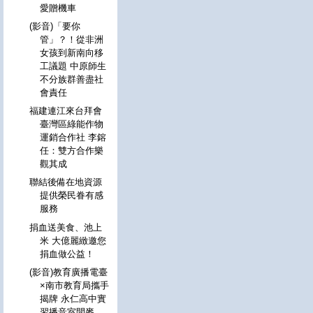
愛贈機車
(影音)「要你
管」？！從非洲
女孩到新南向移
工議題 中原師生
不分族群善盡社
會責任
福建連江來台拜會
臺灣區綠能作物
運銷合作社 李鎔
任：雙方合作樂
觀其成
聯結後備在地資源
提供榮民眷有感
服務
捐血送美食、池上
米 大億麗緻邀您
捐血做公益！
(影音)教育廣播電臺
×南市教育局攜手
揭牌 永仁高中實
習播音室開麥