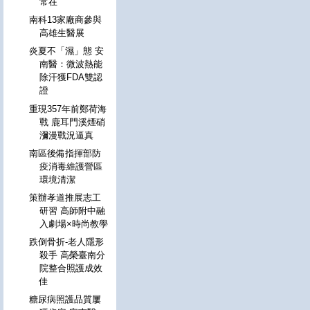
常在
南科13家廠商參與
高雄生醫展
炎夏不「濕」態 安
南醫：微波熱能
除汗獲FDA雙認
證
重現357年前鄭荷海
戰 鹿耳門溪煙硝
瀰漫戰況逼真
南區後備指揮部防
疫消毒維護營區
環境清潔
策辦孝道推展志工
研習 高師附中融
入劇場×時尚教學
跌倒骨折-老人隱形
殺手 高榮臺南分
院整合照護成效
佳
糖尿病照護品質屢