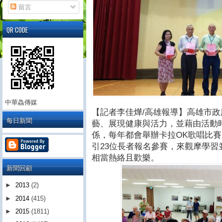
留言
QR CODE
中華鱻傳媒
【記者李佳燁
/
高雄報導】高雄市政
每日新聞
藝、展現健康與活力，並藉由活動
係，每年都會舉辦卡拉
OK
歌唱比賽
引
23
位長者報名參賽，來觀摩學習
相當熱絡且歡樂。
新聞回顧
►
2013
(2)
►
2014
(415)
►
2015
(1811)