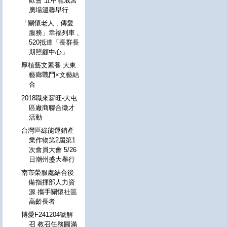
歡會 五甲龍成宮
廣場溫馨舉行
「關懷老人 , 傳愛
服務」幸福列車 ,
520抵達「長群長
期照顧中心」
厚植藝文素養 大東
藝廊戰鬥×文藝結
合
2018職來薪旺-大屯
區廠商聯合徵才
活動
台灣區綠能運銷產
業作物第2屆第1
次會員大會 5/26
日潮州盛大舉行
南市榮服處結合後
備指揮部人力資
源 攜手關懷社區
高齡長者
博愛F241204號解
召 教召任務圓滿