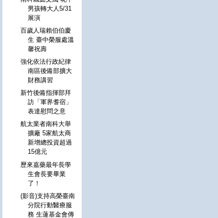
男孩轉大人5/31
展演
百歲人瑞賴伯伯慶
生 臺中榮服處溫
馨祝壽
強化依法行政紀律
南區後備部擴大
財務講習
新竹後備指揮部拜
訪「軍界耆宿」
表達慰問之意
航太業者南科大舉
擴廠 5家航太商
新增總投資超過
15億元
歷來嘉藥最年長學
生會長要畢業
了！
(影音)支持高榮臺南
分院行動醫療服
務 生蓮基金會傳