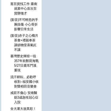
逛百貨找工作 臺南
就業中心首次百
貨辦徵才
(影音)不可輕忽的手
腕扭傷 小心骨折
影響日常生活
(影音)赤子之心榴月
茶會×禮親奉茶
讓頓物堂喜氣紅
不讓
臺灣歷史輝煌一役
357年前鄭荷海戰
5/27日鹿耳門溪
重現
流汗耕耘、必歡呼
收割--福安國小收
割暨稻田音樂會
戒菸不傷心 安南醫
助3成急性冠心症
入院
全大運大放異彩！