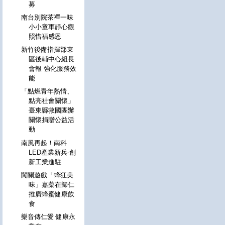
募
南台別院茶禪一味
小小童軍靜心觀
照惜福感恩
新竹後備指揮部東
區後輔中心組長
會報 強化服務效
能
「點燃青年熱情、
點亮社會關懷」
臺東縣救國團辦
關懷捐贈公益活
動
南風再起！南科
LED產業新兵-創
新工業進駐
闖關遊戲「蜂狂美
味」嘉藥在歸仁
推廣蜂蜜健康飲
食
樂音傳仁愛 健康永