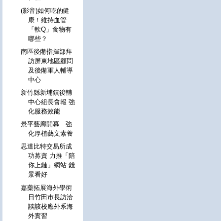
(影音)如何吃的健
康！維持血管
「軟Q」食物有
哪些？
南區後備指揮部拜
訪屏東地區顧問
及後備軍人輔導
中心
新竹縣新埔鎮後輔
中心組長會報 強
化服務效能
景平藝廊開幕 強
化厚植藝文素養
思達比特交易所成
功募資 力推「陪
你上鏈」網站 錢
景看好
嘉藥拓展海外學術
日竹田市長訪洽
談該校應外系海
外實習