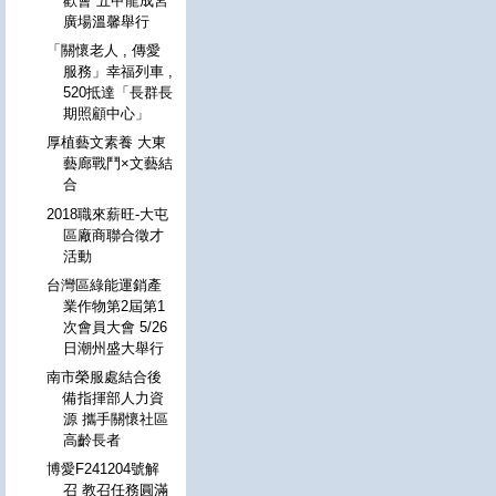
歡會 五甲龍成宮
廣場溫馨舉行
「關懷老人 , 傳愛
服務」幸福列車 ,
520抵達「長群長
期照顧中心」
厚植藝文素養 大東
藝廊戰鬥×文藝結
合
2018職來薪旺-大屯
區廠商聯合徵才
活動
台灣區綠能運銷產
業作物第2屆第1
次會員大會 5/26
日潮州盛大舉行
南市榮服處結合後
備指揮部人力資
源 攜手關懷社區
高齡長者
博愛F241204號解
召 教召任務圓滿