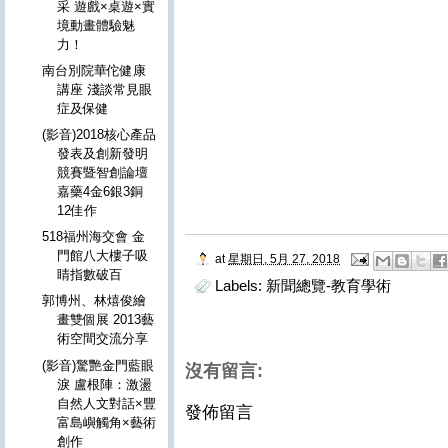
采 遊戲×桌遊×實
境動畫體驗魅
力！
南台別院華佗健康
講座 淺談常見眼
症及保健
(影音)2018核心產品
發表及創新發明
競賽暨智創論壇
嘉藥4金6銀3銅
12佳作
518福州海交會 金
門館八大樓子吸
at
星期日, 5月 27, 2018
睛指數破百
Labels:
新聞總覽-教育學術
郭博州、林熺俊繪
畫雙個展 2013藝
術空間交流分享
(影音)驚艷金門藍眼
沒有留言:
淚 盧根陣：激盪
自然人文對話×豐
發佈留言
富島嶼觸角×藝術
創作