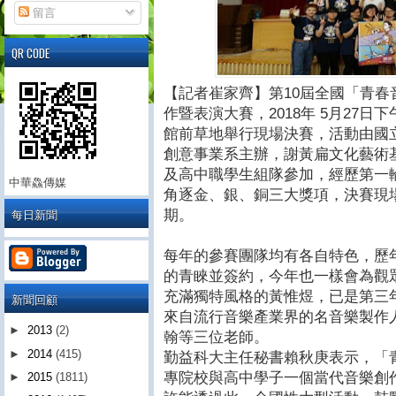
留言
QR CODE
【記者崔家齊】第10屆全國「青
作暨表演大賽，2018年 5月27
館前草地舉行現場決賽，活動由國
創意事業系主辦，謝黃扁文化藝術
及高中職學生組隊參加，經歷第一
中華鱻傳媒
角逐金、銀、銅三大獎項，決賽現
每日新聞
期。
每年的參賽團隊均有各自特色，歷
的青睞並簽約，今年也一樣會為觀
充滿獨特風格的黃惟煜，已是第三
新聞回顧
來自流行音樂產業界的名音樂製作
►
2013
(2)
翰等三位老師。
►
2014
(415)
勤益科大主任秘書賴秋庚表示，「
專院校與高中學子一個當代音樂創
►
2015
(1811)