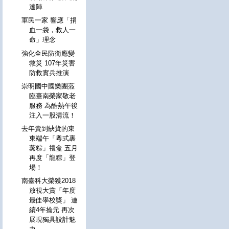
達陣
軍民一家 響應「捐
血一袋，救人一
命」理念
強化全民防衛應變
救災 107年災害
防救實兵推演
崇明國中國樂團蒞
臨臺南榮家敬老
服務 為酷熱午後
注入一股清流！
去年賣到缺貨的東
東端午「粵式裹
蒸粽」禮盒 五月
再度「龍粽」登
場！
南臺科大榮獲2018
放視大賞「年度
最佳學校獎」 連
續4年掄元 再次
展現獨具設計魅