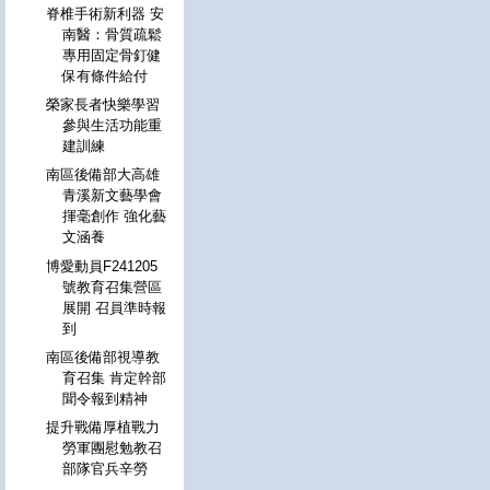
脊椎手術新利器 安
南醫：骨質疏鬆
專用固定骨釘健
保有條件給付
榮家長者快樂學習
參與生活功能重
建訓練
南區後備部大高雄
青溪新文藝學會
揮毫創作 強化藝
文涵養
博愛動員F241205
號教育召集營區
展開 召員準時報
到
南區後備部視導教
育召集 肯定幹部
聞令報到精神
提升戰備厚植戰力
勞軍團慰勉教召
部隊官兵辛勞