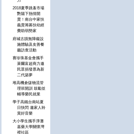
力
2018夏季跳蚤市場
艷陽下熱情開
賣！南台中家扶
義賣籌募扶幼經
費助弱勢家
府城古蹟無障礙設
施體驗及友善餐
廳訪查活動
賽珍珠基金會攜手
萊爾富超商力邀
民眾捐發票為新
二代築夢
堆高機倉儲物流管
理班開訓 鼓勵並
輔導榮民就業
學子高鐵台南站夏
日快閃 邀家人聆
賞好音樂
大小學生攜手淨灘
嘉藥大學關懷灣
裡社區