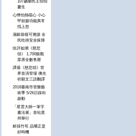
107歲榮民王伯伯
慶生
心悸怕熱噁心 小心
甲狀腺功能異常
找上您
濕穀留樣可溯源 全
民吃得安全保障
佳評如潮《慈悲
頌》 1,700個觀
眾席全數售罄
譚盾《慈悲頌》世
界首演登場 佛光
祈願文三語翻譯
2018臺南市管樂藝
術季 5/26日踩街
啟動
「星雲大師一筆字
書法展」首站貴
州舉行
鮮採竹筍 品嚐正是
好時機