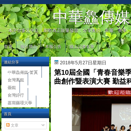
automaty do gier
中華鱻傳媒
本平台多元中立，期盼為正能量發聲，分享美好、美麗、美學，
首頁
報社簡介
本報公告
線上記者名單
連結分享
2018年5月27日星期日
第10屆全國「青春音樂
中華鱻傳媒-首頁
台灣高鐵
曲創作暨表演大賽 勤益
臺鐵
台灣好行
嘉南藥理大學
首頁
文章