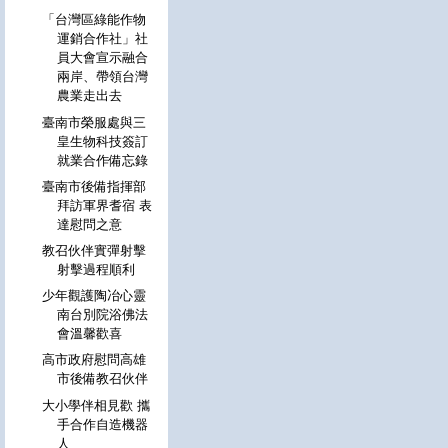
「台灣區綠能作物
運銷合作社」社
員大會宣示融合
兩岸、帶領台灣
農業走出去
臺南市榮服處與三
皇生物科技簽訂
就業合作備忘錄
臺南市後備指揮部
拜訪軍界耆宿 表
達慰問之意
教召伙伴實彈射擊
射擊過程順利
少年觀護陶冶心靈
南台別院浴佛法
會溫馨歡喜
高市政府慰問高雄
市後備教召伙伴
大小學伴相見歡 攜
手合作自造機器
人