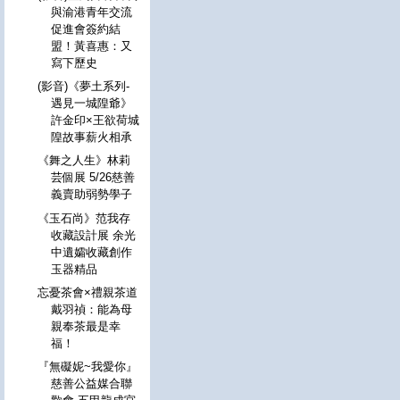
與渝港青年交流
促進會簽約結
盟！黃喜惠：又
寫下歷史
(影音)《夢土系列-
遇見一城隍爺》
許金印×王欲荷城
隍故事薪火相承
《舞之人生》林莉
芸個展 5/26慈善
義賣助弱勢學子
《玉石尚》范我存
收藏設計展 余光
中遺孀收藏創作
玉器精品
忘憂茶會×禮親茶道
戴羽禎：能為母
親奉茶最是幸
福！
『無礙妮~我愛你』
慈善公益媒合聯