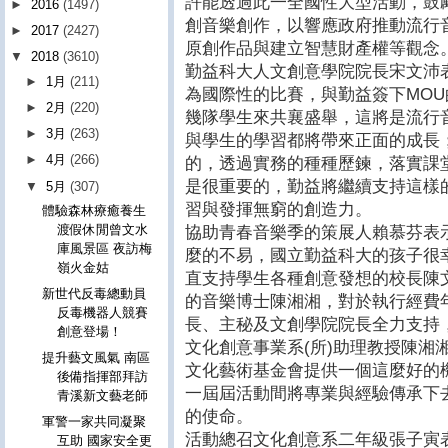
許能透過此一全國性大型活動，鼓
►
2016
(1497)
創音樂創作，以響應政府推動流行
►
2017
(2427)
原創作品與建立智慧財產權等觀念
▼
2018
(3610)
勤益科大人文創意學院院長宋文沛
►
1月
(211)
為國際性的比賽，與勤益簽下MO
►
2月
(220)
幾隊學生來共襄盛舉，這將是流行
►
3月
(263)
與學生的學習都將帶來正面的成長
►
4月
(266)
的，透過實務的種種歷鍊，落實課
是很重要的，勤益將繼續支持這樣
▼
5月
(307)
習與發揮無窮的創造力。
體驗森林療癒養生
渡假休閒曾文水
協助青春音樂季的策展人賴慕芬表
庫風景區 夜訪梅
麼的不易，國立勤益科大的孩子很
嶺火金姑
直支持學生各種創意發想的校長陳
新世代反毒總動員
的音樂博士陳湘湘，對於執行經費
反毒機器人競賽
長、主秘及文創學院院長全力支持
創意登場！
文化創意事業系(所)助理教授陳湘
提升藝文風氣 南區
文化藝術基金會提供一個這麼好的
後備指揮部拜訪
一屆屆活動間將專業與經驗傳承下
青溪新文藝老師
的使命。
軍警一家共同凝聚
活動總召文化創意系二年級張子寅
互助 國家安全更