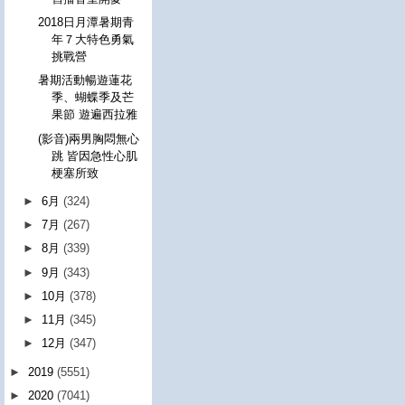
2018日月潭暑期青
年７大特色勇氣
挑戰營
暑期活動暢遊蓮花
季、蝴蝶季及芒
果節 遊遍西拉雅
(影音)兩男胸悶無心
跳 皆因急性心肌
梗塞所致
►
6月
(324)
►
7月
(267)
►
8月
(339)
►
9月
(343)
►
10月
(378)
►
11月
(345)
►
12月
(347)
►
2019
(5551)
►
2020
(7041)