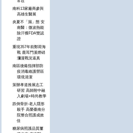
常在
南科13家廠商參與
高雄生醫展
炎夏不「濕」態 安
南醫：微波熱能
除汗獲FDA雙認
證
重現357年前鄭荷海
戰 鹿耳門溪煙硝
瀰漫戰況逼真
南區後備指揮部防
疫消毒維護營區
環境清潔
策辦孝道推展志工
研習 高師附中融
入劇場×時尚教學
跌倒骨折-老人隱形
殺手 高榮臺南分
院整合照護成效
佳
糖尿病照護品質屢