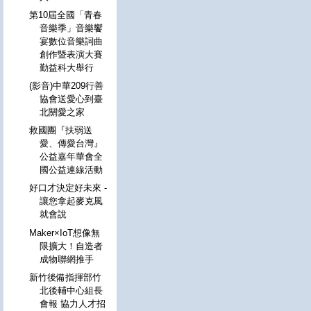
第10屆全國「青春
音樂季」音樂饗
宴數位音樂詞曲
創作暨表演大賽
勤益科大舉行
(影音)中華209行善
協會送愛心到臺
北關愛之家
救國團『扶弱送
愛、傳愛台灣』
公益嘉年華會全
國公益連線活動
好口才決定好未來 -
讓您拿起麥克風
就會說
Maker×IoT想像無
限擴大！自造者
成物聯網推手
新竹後備指揮部竹
北後輔中心組長
會報 協力人才招