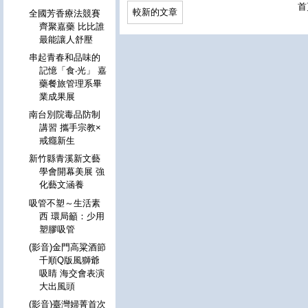
首
較新的文章
全國芳香療法競賽
齊聚嘉藥 比比誰
最能讓人舒壓
串起青春和品味的
記憶「食‧光」 嘉
藥餐旅管理系畢
業成果展
南台別院毒品防制
講習 攜手宗教×
戒癮新生
新竹縣青溪新文藝
學會開幕美展 強
化藝文涵養
吸管不塑～生活素
西 環局籲：少用
塑膠吸管
(影音)金門高粱酒節
千順Q版風獅爺
吸睛 海交會表演
大出風頭
(影音)臺灣婦菁首次