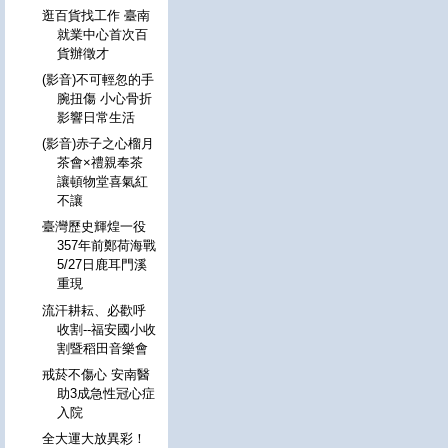
逛百貨找工作 臺南
就業中心首次百
貨辦徵才
(影音)不可輕忽的手
腕扭傷 小心骨折
影響日常生活
(影音)赤子之心榴月
茶會×禮親奉茶
讓頓物堂喜氣紅
不讓
臺灣歷史輝煌一役
357年前鄭荷海戰
5/27日鹿耳門溪
重現
流汗耕耘、必歡呼
收割--福安國小收
割暨稻田音樂會
戒菸不傷心 安南醫
助3成急性冠心症
入院
全大運大放異彩！