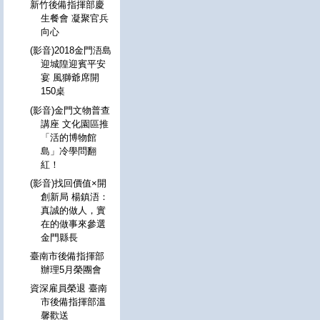
新竹後備指揮部慶
生餐會 凝聚官兵
向心
(影音)2018金門浯島
迎城隍迎賓平安
宴 風獅爺席開
150桌
(影音)金門文物普查
講座 文化園區推
「活的博物館
島」冷學問翻
紅！
(影音)找回價值×開
創新局 楊鎮浯：
真誠的做人，實
在的做事來參選
金門縣長
臺南市後備指揮部
辦理5月榮團會
資深雇員榮退 臺南
市後備指揮部溫
馨歡送