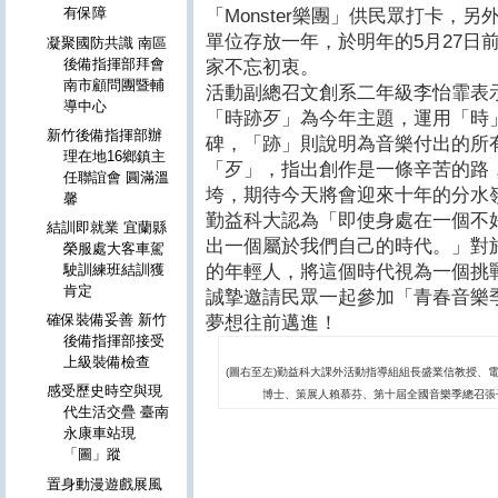
有保障
「Monster樂團」供民眾打卡，
單位存放一年，於明年的5月27日
凝聚國防共識 南區
後備指揮部拜會
家不忘初衷。
南市顧問團暨輔
活動副總召文創系二年級李怡霏表
導中心
「時跡歹」為今年主題，運用「時
新竹後備指揮部辦
碑，「跡」則說明為音樂付出的所
理在地16鄉鎮主
「歹」，指出創作是一條辛苦的路
任聯誼會 圓滿溫
垮，期待今天將會迎來十年的分水
馨
勤益科大認為「即使身處在一個不
結訓即就業 宜蘭縣
出一個屬於我們自己的時代。」對
榮服處大客車駕
的年輕人，將這個時代視為一個挑
駛訓練班結訓獲
肯定
誠摯邀請民眾一起參加「青春音樂
確保裝備妥善 新竹
夢想往前邁進！
後備指揮部接受
上級裝備檢查
(圖右至左)勤益科大課外活動指導組組長盛業信教授、
感受歷史時空與現
博士、策展人賴慕芬、第十屆全國音樂季總召張
代生活交疊 臺南
永康車站現
「圖」蹤
置身動漫遊戲展風