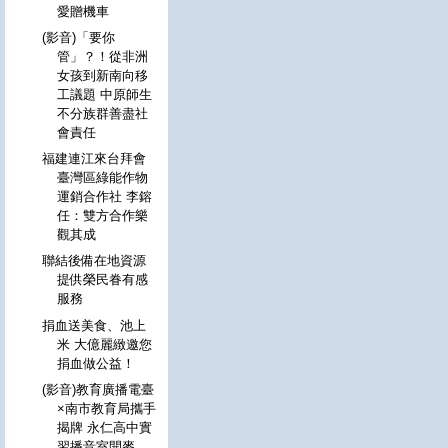
愛贈機車
(影音)「要你
管」？！從非洲
女孩到新南向移
工議題 中原師生
不分族群善盡社
會責任
福建連江來台拜會
臺灣區綠能作物
運銷合作社 李鎔
任：雙方合作樂
觀其成
聯結後備在地資源
提供榮民眷有感
服務
捐血送美食、池上
米 大億麗緻邀您
捐血做公益！
(影音)教育廣播電臺
×南市教育局攜手
揭牌 永仁高中實
習播音室開麥