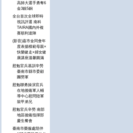
高師大選手勇奪6
金3銀5銅
全台首次全球即時
視訊評選 南科
TAIRA國內外複
賽順利達陣
(影音)嘉市金同會年
度表揚模範母親×
快樂健走×婦女健
康講座溫馨圓滿
慰勉官兵基訓辛勞
臺南市縣市委顧
團勞軍
慰勉聯勇操演官兵
在地後備軍人輔
導中心慰問陸軍
裝甲弟兄
慰勉官兵辛勞 南部
地區後備指揮部
慶生餐會
臺南市榮服處陪伴