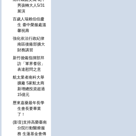
男孩轉大人5/31
展演
百歲人瑞賴伯伯慶
生 臺中榮服處溫
馨祝壽
強化依法行政紀律
南區後備部擴大
財務講習
新竹後備指揮部拜
訪「軍界耆宿」
表達慰問之意
航太業者南科大舉
擴廠 5家航太商
新增總投資超過
15億元
歷來嘉藥最年長學
生會長要畢業
了！
(影音)支持高榮臺南
分院行動醫療服
務 生蓮基金會傳