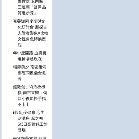
獲肯定 安南醫：
三連霸「健保品
質進步獎」
嘉藥辦兩岸儒與文
化研討會 新探古
人智者形象×比較
女性角色轉換歷
程
年中慶開跑 血拼夏
趣搶購趁現在
端節前夕 南區後備
部慰問覆鼎金退
舍
超微創手術治板機
指 南市立醫：傷
口小復原快手指
不卡卡
(影音)全健康‧心生
活講座 風之初
6/3日高雄科工館
登場
南科飄藝文風 花甲