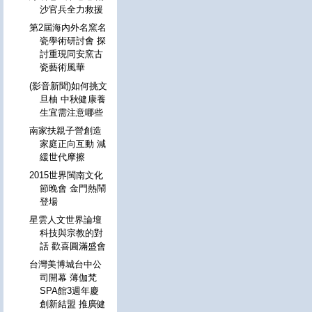
沙官兵全力救援
第2屆海內外名窯名
瓷學術研討會 探
討重現同安窯古
瓷藝術風華
(影音新聞)如何挑文
旦柚 中秋健康養
生宜需注意哪些
南家扶親子營創造
家庭正向互動 減
緩世代摩擦
2015世界閩南文化
節晚會 金門熱鬧
登場
星雲人文世界論壇
科技與宗教的對
話 歡喜圓滿盛會
台灣美博城台中公
司開幕 薄伽梵
SPA館3週年慶
創新結盟 推廣健