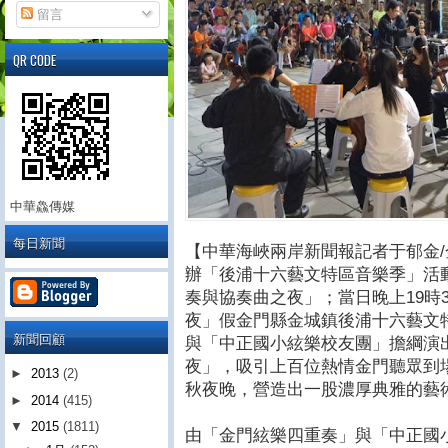
留言
QR CODE
中華鱻傳媒
每日新聞
【中華海峽兩岸新聞報記者于郁金
辦「後浦十六藝文特區音樂季」活動
奏與協奏曲之夜」；當日晚上19時
夜」假金門縣金城鎮後浦十六藝文
新聞回顧
與「中正國小絃樂校友團」擔綱演
夜」，吸引上百位熱情金門聽眾到
►
2013
(2)
秋夜晚，營造出一股濃厚典雅的藝
►
2014
(415)
▼
2015
(1811)
由「金門絃樂四重奏」與「中正國