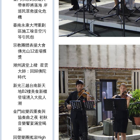
帶車即將落海 岸
巡民眾救援化危
機
臺南永康大灣重劃
區施工噪音空污
等引民怨
宗教團體表揚大會
佛光山12道場獲
獎
潮州講堂上樑 星雲
大師：回歸佛陀
時代
新光三越台南新天
地B2樓美食新櫃
登場湧入大批人
潮
金門絃樂四重奏與
協奏曲之夜 初秋
音樂饗宴滿堂喝
采
回聲樂團搖滾High