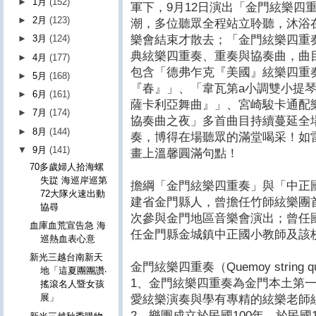
►
1月
(152)
軍下，9月12日演出「金門絃樂四
►
2月
(123)
潮，多位聽眾全程站立聆聽，沐浴
樂會結束才散去；「金門絃樂四重
►
3月
(124)
典絃樂四重奏、重奏與協奏曲，曲
►
4月
(177)
包含「德弗乍克『美國』絃樂四重
►
5月
(168)
『春』」、「韋瓦第a小調雙小提琴
►
6月
(161)
薩卡利亞舞曲』」、宮崎駿卡通配
►
7月
(174)
協奏曲之夜」多首曲目持續蔓延全
►
8月
(144)
奏，博得在場聽眾的滿堂喝采！如
▼
9月
(141)
畫上溫馨圓滿句點！
70多歲婦人拾海螺
失踨 海巡岸巡第
擔綱「金門絃樂四重奏」與「中正
72大隊火速出動
建省金門縣人，曾擔任竹師絃樂團
協尋
次參與金門地區音樂會演出；曾任
血庫血荒宣告急 海
任金門縣金城鎮中正國小教師及該
巡熱血表心意
新光三越台南新天
金門絃樂四重奏（Quemoy string q
地「這夏團團讚‧
1、金門絃樂四重奏為金門本土第
搖滾名人暨女孩
展」
愛絃樂演奏與學有專精的絃樂老師
2、樂團成立於民國100年，於民國