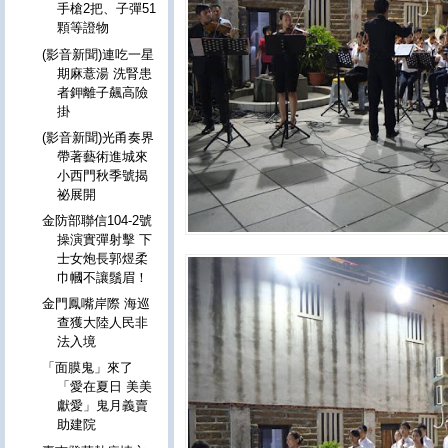
手槍2把、子彈51
顆等證物
(影音新聞)連吃一星
期麻薏湯 洗腎患
者鉀離子飆高險
掛
(影音新聞)光甬奏界
帶著藝術進城來
小西門秋季號揭
祕展開
金防部聯信104-2號
操演實彈射擊 下
士女炮長郭煜柔
巾幗不讓鬚眉！
金門鳳嘴岸際 海巡
查獲大陸人民非
法入境
「面膜鬼」來了
「愛在夏日 美美
獻愛」鬼月義賣
助建院