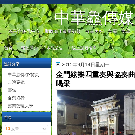
automaty do gier
中華鱻傳媒
本平台多元中立，期盼為正能量發聲，分享美好、美麗、美學，
首頁
報社簡介
本報公告
線上記者名單
連結分享
2015年9月14日星期一
金門絃樂四重奏與協奏曲
中華鱻傳媒-首頁
台灣高鐵
喝采
臺鐵
台灣好行
嘉南藥理大學
首頁
文章