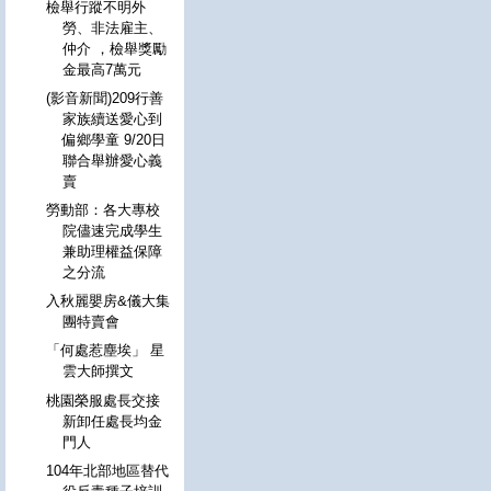
檢舉行蹤不明外
勞、非法雇主、
仲介 ，檢舉獎勵
金最高7萬元
(影音新聞)209行善
家族續送愛心到
偏鄉學童 9/20日
聯合舉辦愛心義
賣
勞動部：各大專校
院儘速完成學生
兼助理權益保障
之分流
入秋麗嬰房&儀大集
團特賣會
「何處惹塵埃」 星
雲大師撰文
桃園榮服處長交接
新卸任處長均金
門人
104年北部地區替代