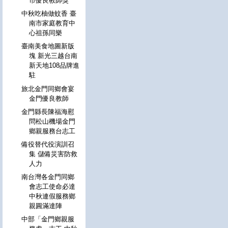
市優良教師獎
中秋吃柚做蚊香 臺
南市家庭教育中
心祖孫同樂
臺南美食地圖新版
塊 新光三越台南
新天地108品牌進
駐
旅北金門同鄉會宴
金門優良教師
金門縣長陳福海慰
問松山機場金門
鄉親服務台志工
備役替代役演訓召
集 儲備災害防救
人力
南台灣各金門同鄉
會志工使命必達
中秋連假服務鄉
親圓滿達陣
中部「金門鄉親服