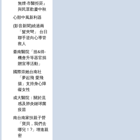
無煙‧市醫拒菸』
與民眾歡慶中秋
心顫中風新利器
(影音新聞)繞過兩
「髮夾彎」 台日
聯手逆向心導管
救人
臺南醫院「捨&得-
機會升等器官捐
贈宣導活動」
國際崇她台南社
「夢起飛 愛飛
揚」支持身心障
礙女性
成大醫院：關於流
感及肺炎鏈球菌
疫苗
南台南家扶親子營
「寶貝，我們去
哪兒！?」增進親
密