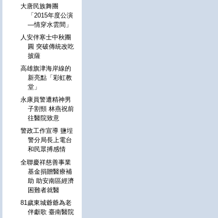
大唐民族舞團
「2015年度公演
—情穿水雲間」
人安伴寒士中秋團
圓 突破傳統改吃
披薩
高雄旗津海岸線的
新亮點「彩虹教
堂」
永康員警遭精神男
子割頸 林燕祝前
往醫院致意
警政工作宣導 鹽埕
警分局長上電台
和民眾搏感情
全聯慶祥慈善事業
基金捐贈醫療補
助 助安南區經濟
困難者就醫
81歲東城爺爺為老
伴獻歌 臺南醫院