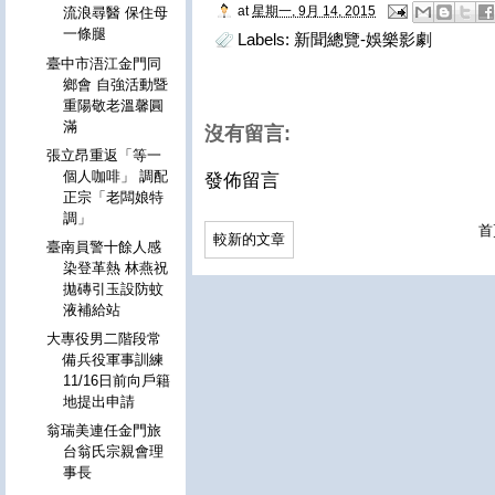
at
星期一, 9月 14, 2015
流浪尋醫 保住母
一條腿
Labels:
新聞總覽-娛樂影劇
臺中市浯江金門同
鄉會 自強活動暨
重陽敬老溫馨圓
滿
沒有留言:
張立昂重返「等一
個人咖啡」 調配
發佈留言
正宗「老闆娘特
調」
首
較新的文章
臺南員警十餘人感
染登革熱 林燕祝
拋磚引玉設防蚊
液補給站
大專役男二階段常
備兵役軍事訓練
11/16日前向戶籍
地提出申請
翁瑞美連任金門旅
台翁氏宗親會理
事長