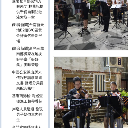
臺南登革熱疫情方
興未艾 林燕祝提
供千份自製防蚊
液索取一空
(影音新聞)台南新天
地B2樓B/C區黃
金好食代嶄新登
場
(影音新聞)新光三越
南部獨家在地友
好平臺「好好
集」美味登場
中國公安派出所未
依程序請求送達
文書 鹽埕分局從
未配合執行
基隆商港檢 海巡查
獲漁工超帶香菸
岸巡人員巡邏 發現
男子疑似車內輕
生
金門水頭碼頭連人