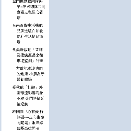
金門機動查緝隊與
第5岸巡總隊共同
查獲走私黑心香
菇
台南百貨生活機能
品牌進駐白熱化
便利生活搶佔市
場
食藥署啟動「菜脯
及蜜餞產品之後
市場監測」計畫
十方啟能維護他們
的健康 小朋友牙
醫初體驗
受秋颱「杜鵑」外
圍環流影響海象
不穩 金門快輪延
後返航
救國團『心有愛‧行
無礙----走向生命
向陽處』混障綜
藝團高雄開演