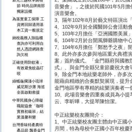
新光三越秋季購物
節 時尚品牌南部
音樂會」，之後於民國101年5月
獨家設櫃
演音樂會。
為落實童工保障 工
3、隔年102年8月於藝文特區演
資將回歸適用基
4、102年9月於全國醫師公會活動
本工資一般規定
5、103年2月擔任「亞洲國際美展
納稅義務人除臨櫃
6、104年2月於台開風獅爺購物中
查詢亦可利用自
7、104年6月擔任「鄭愁予之夜」
然人憑證網路查
8、此外亦多次參與地區重大典禮
詢欠稅
案」簽約儀式、「金門縣府與國教
正確使用防蚊液，
式」、與金門全縣兒童節慶祝大會
有效避免蚊蟲叮
咬
9、除金門本地絃樂老師外，亦多
能藉由精緻的合奏默契展現，提升
綠蠵龜擱淺小琉球
威尼斯沙灘 海巡
金門地區學有專精的絃樂演奏者一
全面啟動救援
10、此場音樂會四重奏成員為小
中華民國身心障礙
云、李昕曄，大提琴陳怡潔。
職能協會「咖啡
實務初級班」結
中正絃樂校友團簡介：
業溫馨和樂
1、中正絃樂校友團主體由中正國小
台灣香味特產農特
月間，特為母校中正國小百年校慶
產品節 飄香金門