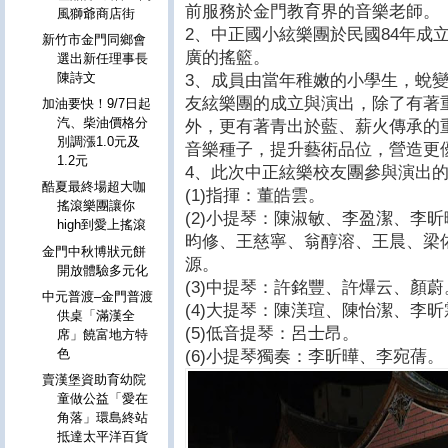
前服務於金門教育界的音樂老師。
風獅爺商店街
2、中正國小絃樂團於民國84年成
新竹市金門同鄉會
廣的搖籃。
選出新任理事長
陳詩文
3、成員由當年稚嫩的小學生，蛻
友絃樂團的成立與演出，除了有著
加油要快！9/7日起
汽、柴油價格分
外，更有著青出於藍、薪火傳承的
別調漲1.0元及
音樂種子，提升藝術品位，營造更
1.2元
4、此次中正絃樂校友團參與演出
酷夏最終場超大咖
(1)指揮：董皓雲。
搖滾樂團讓你
(2)小提琴：陳淑敏、李盈潔、李
high到愛上搖滾
昀修、王慈寧、翁醇溶、王晨、梁
金門中秋博​狀元餅
源。
開放體驗多元化
(3)中提琴：許銘豐、許爗云、顏蔚
中元普渡–金門普渡
(4)大提琴：陳渼瑄、陳怡潔、李
供桌「滿漢全
(5)低音提琴：呂士昂。
席」饒富地方特
色
(6)小提琴獨奏：李昕曄、李宛蒨。
賣漢堡資助育幼院
童做公益「愛在
角落」環島終站
抵達太平洋百貨