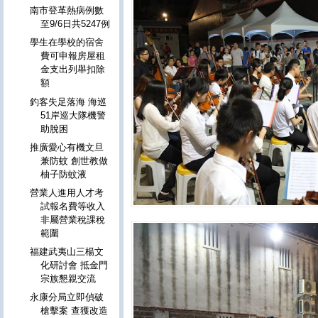
南市登革熱病例數
至9/6日共5247例
學生在學校的宿舍
費可申報房屋租
金支出列舉扣除
額
釣客失足落海 海巡
51岸巡大隊機警
助脫困
推廣愛心有機文旦
兼防蚊 創世教做
柚子防蚊液
營業人進用人才考
試報名費等收入
非屬營業稅課稅
範圍
福建武夷山三楊文
化研討會 抵金門
宗族懇親交流
永康分局立即偵破
槍擊案 查獲改造