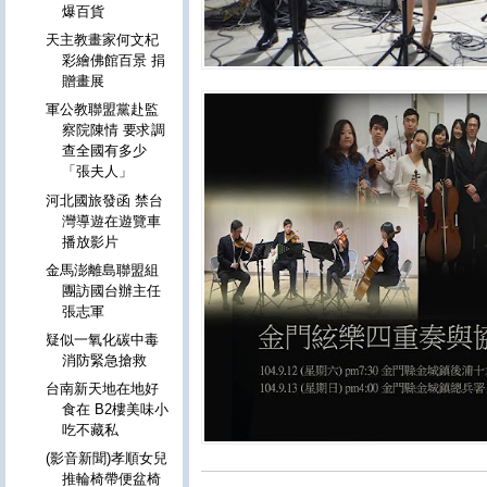
爆百貨
天主教畫家何文杞
彩繪佛館百景 捐
贈畫展
軍公教聯盟黨赴監
察院陳情 要求調
查全國有多少
「張夫人」
河北國旅發函 禁台
灣導遊在遊覽車
播放影片
金馬澎離島聯盟組
團訪國台辦主任
張志軍
疑似一氧化碳中毒
消防緊急搶救
台南新天地在地好
食在 B2樓美味小
吃不藏私
(影音新聞)孝順女兒
推輪椅帶便盆椅