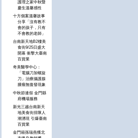
護理之家中秋暨
慶生溫馨感性
十方個案溫馨故事
分享「沒有教不
會的孩子，只有
不會教的老師」
台南新天地B2樓美
食街9/25日盛大
開幕 衝擊大臺南
百貨業
奇美醫學中心：
「電腦刀加螺旋
刀」治療攝護腺
腫瘤無復發現象
中秋節連假 金門縣
府機場服務
新光三越台南新天
地美食街排隊人
潮湧現 引爆臺南
百貨業
金門籍孫瑞燕獲北