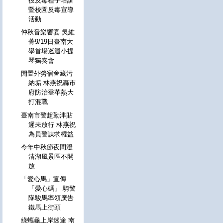
役反毒種子培訓
暨校園反毒宣導
活動
仲秋音樂饗宴 吳維
菁9/19日臺南大
學首場巡迴小提
琴獨奏會
閒置外勞宿舍藏污
納垢 林燕祝轟市
府防治登革熱大
打混戰
臺南市警超勤津貼
遲未放行 林燕祝
為員警謀求權益
今年中秋節夜間澄
清湖風景區不開
放
「愛心馬」宣傳
「愛心碼」 騎警
隊駿馬率領廣告
鐵馬上街頭
綠蠵龜上岸迷途 南