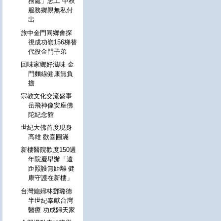
務處」志工 中秋
服務鄉親無私付
出
旅中金門同鄉會探
視成功嶺156梯替
代役金門子弟
回味家鄉好滋味 金
門麵線健康無負
擔
宗教文化交流盛事
岳飛神像安座佛
陀紀念館
世紀大佛首度現身
高雄 歡喜圓滿
新樓醫院歡度150週
年院慶舉辦「遠
距照護無距離 健
康守護在新樓」
台灣媳婦林鄧璐德
半世紀奉獻台灣
醫療 功成歸天家