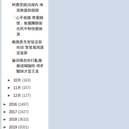
蚵農受困潟湖內 海
巡救援助脫困
「心手相攜 尊重關
懷」救國團辦新
住民中秋快樂旅
遊
颱風夜失智翁逗留
街頭 警冒風雨護
送返家
偏頭痛勿自行亂服
藥或喝咖啡 尋求
醫師才是王道
►
10月
(163)
►
11月
(157)
►
12月
(127)
►
2016
(1497)
►
2017
(2427)
►
2018
(3610)
►
2019
(5551)