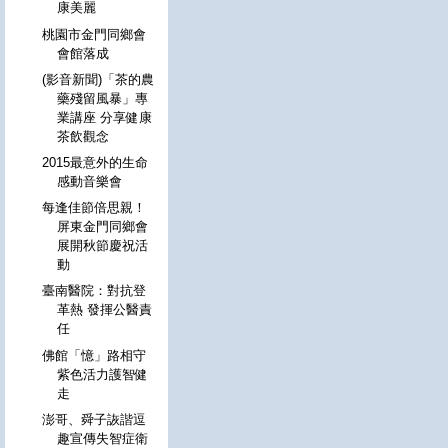
康美麗
桃園市金門同鄉會
會館落成
(影音新聞)「茶的農
藥殘留風暴」專
業講座 分享健康
茶飲觀念
2015最意外的生命
感動音樂會
每逢佳節倍思親！
屏東金門同鄉會
展開秋節慶祝活
動
臺南醫院：對抗登
革熱 發揮公醫責
任
佛館「憶」路相守
紫色活力護智健
走
澎哥、舜子詼諧逗
趣宣傳失智症衛