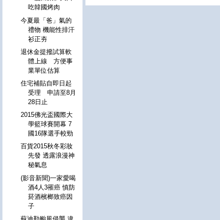
吃韓國烤肉
今夏最「爸」氣的
禮物 機能性排汗
衫正夯
退休金提撥試算軟
體上線 方便事
業單位估算
住宅補貼自即日起
受理 申請至8月
28日止
2015佛光盃國際大
學籃球賽開幕 7
國16隊選手較勁
百貨2015秋冬彩妝
先發 透露浪漫神
秘氣息
(影音新聞)一家愛喝
酒4人3罹癌 慎防
菸酒檳榔致癌因
子
蘇迪勒颱風侵襲 違