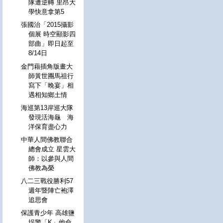
隊遭逆轉 里昂大
學快意拿第5
張國治「2015攝影
個展 時空顯影四
部曲」即日起至
8/14日
金門藉插角版畫大
師黃世團馬祖行
寫下「晚宴」相
遇相知鄉土情
海巡第13岸巡大隊
發現活海龜 海
洋保育盡心力
中華人間佛教聯合
總會成立 星雲大
師：以參與人間
佛教為榮
八二三戰役勝利57
週年暨陣亡袍澤
追思會
保護青少年 高雄鹽
埕警「K」他命