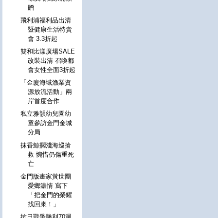
贈
飛利浦福利品出清
暨健康生活特賣
會 3.3折起
雙和比漾廣場SALE
改裝出清 召喚都
會女性全面3折起
「金廈海域漁業資
源放流活動」兩
岸首度合作
私立雅韻幼兒園幼
童參訪金門金城
分局
抹香鯨擱淺海巡搶
救 惋惜仍傷重死
亡
金門版畫家黃世團
愛鄉濃情 寫下
「把金門的榮耀
找回來！」
抗日戰爭勝利70週