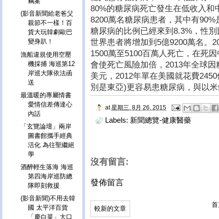
竊案
80%的糖尿病死亡發生在低收入和中
(影音新聞給老爸父
8200萬名糖尿病患者，其中有9
親節不一樣！百
糖尿病的比例已經來到8.3%，性別
貨大玩韓劇歐巴
世界患者將增加到5億9200萬名。2
變身趴！
1500萬至5100百萬人死亡，在
漁船違規使用空壓
會使死亡風險加倍，2013年全球因
機採捕 海巡第12
岸巡大隊依法函
美元，2012年單在美國就花費24
送
別是東亞)更容易患糖尿病，與以
最溫暖的專屬情書
愛情信差傳達心
at
星期三, 8月 26, 2015
內話
Labels:
新聞總覽-健康醫藥
「玄覽論壇」兩岸
圖書館攜手經典
活化 為往聖繼絕
學
沒有留言:
酒醉輕生落海 海巡
第四海岸巡防總
發佈留言
隊即刻救援
(影音新聞)不用去韓
首
國 太平洋百貨
較新的文章
「慶白菜」大口