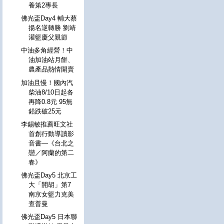
養第2專長
佛光盃Day4 輔大蔡
揚名逆轉勝 劉靖
灌籃慶父親節
中油多角經營！中
油加油站月餅、
農產品熱情開賣
加油且慢！國內汽
柴油8/10日起各
再降0.8元 95無
鉛跌破25元
李錫敏推薦旺文社
首創行動導讀影
音書—《台北之
戀／阿蘭的第二
春》
佛光盃Day5 北京工
大「開胡」第7
南京女籃力克美
查普曼
佛光盃Day5 日本聯