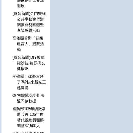
佛像創作世界巡
迴展
(影音新聞)金門雙鯉
公共事務會舉辦
關懷弱勢團體暨
孝親感恩活動
高雄關首辦「超級
建言人」競賽活
動
(影音新聞)DIY玻璃
罐沙拉 糖尿病友
健康吃
開學囉！你準備好
了嗎?快來新光三
越選購
偽虎鯨擱淺沙灘 海
巡即刻救援
國防部105年續徵常
備兵役 105年度
替代役總員額將
調整37,500人