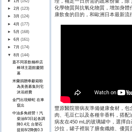
理，補足一日所需的蔬果份量，除
►
1月
(152)
化學物質與抗氧化物質，增加身體
►
2月
(123)
康飲食的目的，和歐洲日本最新流
►
3月
(124)
►
4月
(177)
►
5月
(168)
►
6月
(161)
►
7月
(174)
▼
8月
(144)
蓋不同茶飲楠梓店
棒球主題館慶開
幕
米蘭捐贈奉獻箱盼
為美善募集到宅
沐浴經費
金門出現蟒蛇 在車
竄出
豐原醫院替病友準備健康食材，包
中油多角經營！汽
肉、毛豆仁以及各種辛香料，搭配
柴油8/3日起各調
病友在450 mL的玻璃罐中，選
降0.4元 台塑石
沙拉，罐子裡裝了膳食纖維、優質
提前8/2降價0.3