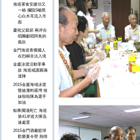
海巡署食安建功又
一樁 攔阻5噸黑
心白木耳流入市
面
慶祝父親節 兩岸合
唱團獻唱阿爸的
風吹
金門海巡查獲國人
在烈嶼非法入境
金廈泳渡活動零事
故 海巡戒護圓滿
達陣
2015金廈海域泳渡
暨搶灘料羅灣 辣
妹啦啦隊為選手
加油
鯨豚擱淺死亡 海巡
第41岸巡大隊迅
速處置
2015金門酒廠籃球
歡樂夏令營 熱情