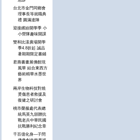
台北市金門同鄉會
理事長等就職典
禮 圓滿達陣
迎接繽紛開學季 小
小營隊趣味開課
雙和比漾廣場開學
季4.8折起 誠品
暑期期限定書鋪
君壽書畫展佛館現
風華 結合東西方
藝術精華水墨世
界
兩岸生物科技對燒
燙傷患者救援及
復健之研討會
桃市榮服處代表總
統馬英九頒贈抗
戰老兵中華民國
抗戰勝利紀念章
千百億化身—子問