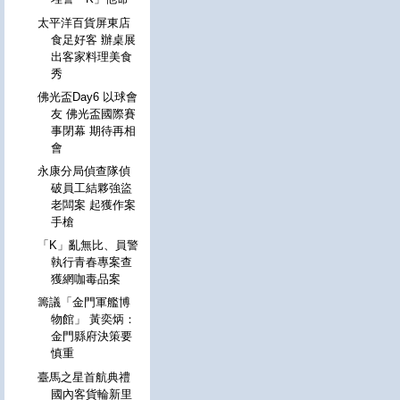
太平洋百貨屏東店
食足好客 辦桌展
出客家料理美食
秀
佛光盃Day6 以球會
友 佛光盃國際賽
事閉幕 期待再相
會
永康分局偵查隊偵
破員工結夥強盜
老闆案 起獲作案
手槍
「K」亂無比、員警
執行青春專案查
獲網咖毒品案
籌議「金門軍艦博
物館」 黃奕炳：
金門縣府決策要
慎重
臺馬之星首航典禮
國內客貨輪新里