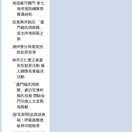
海巡嚴守國門 第七
海岸巡防總隊查
獲通緝犯
促進兩岸族誼 「廈
門楊氏閩商匯」
首次跨海探親之
旅
潮州警分局電視預
防犯罪宣導
南市立仁愛之家參
與安順里活動 藝
人關懷長輩義演
活動
「廈門楊氏閩商
匯」參訪官澳村
楊氏祖廟 體驗金
門宗族人文及戰
地風貌
(影音新聞)走路就會
喘！呼吸困難應
做肺功能檢查