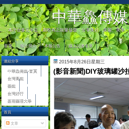
automaty do gier
中華鱻傳媒
本平台多元中立，期盼為正能量發聲，分享美好、美麗、美學，
首頁
報社簡介
本報公告
線上記者名單
連結分享
2015年8月26日星期三
(影音新聞)DIY玻璃罐
中華鱻傳媒-首頁
台灣高鐵
臺鐵
台灣好行
嘉南藥理大學
首頁
文章