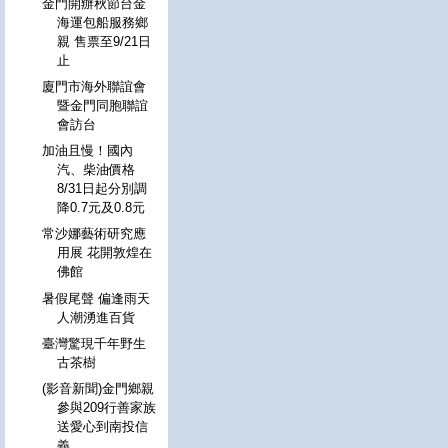
金門開辦秋節台金
海運包船服務鄉
親 售票至9/21日
止
廈門市海外聯誼會
暨金門同胞聯誼
會訪台
加油且慢！國內
汽、柴油價格
8/31日起分別調
降0.7元及0.8元
常沙娜藝術研究應
用展 花開敦煌在
佛館
暑假尾聲 偏逢雨天
人潮湧進百貨
臺灣驚現千年野生
古茶樹
(影音新聞)金門鄉親
參與209行善家族
送愛心到南投信
義