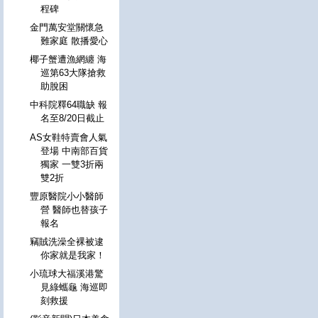
程碑
金門萬安堂關懷急
難家庭 散播愛心
椰子蟹遭漁網纏 海
巡第63大隊搶救
助脫困
中科院釋64職缺 報
名至8/20日截止
AS女鞋特賣會人氣
登場 中南部百貨
獨家 一雙3折兩
雙2折
豐原醫院小小醫師
營 醫師也替孩子
報名
竊賊洗澡全裸被逮
你家就是我家！
小琉球大福溪港驚
見綠蠵龜 海巡即
刻救援