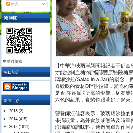
留言
QR CODE
中華鱻傳媒
【中華海峽兩岸新聞報記者于郁金
每日新聞
才能控制血糖?衛福部豐原醫院糖
璃罐沙拉(Salad in a Jar)
喜歡吃的食材DIY沙拉罐，愛吃的
是否均衡攝取所需的影響，病友覺
六色的蔬果，食慾也跟著好了起來
新聞回顧
►
2013
(2)
營養師江佳容表示，玻璃罐沙拉的
►
2014
(415)
果攝取量，為外食族或無法及時準
玻璃罐加調味料，透過簡單製作且
▼
2015
(1811)