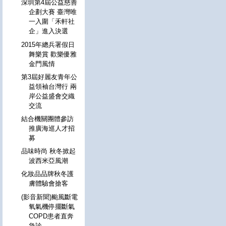
深圳第4屆公益慈善
企劃大賽 臺灣唯
一入圍「禾軒社
企」進入決選
2015年總兵署假日
舞樂賞 歡樂優雅
金門風情
第3屆好麗友青年公
益領袖台灣行 兩
岸公益盛會交織
交流
結合機關團體參訪
推廣海巡人才招
募
品味時尚 秋冬掀起
波西米亞風潮
化妝品品牌秋冬護
膚體驗會搶客
(影音新聞)颱風斷電
氧氣機停擺斷氣
COPD患者直奔
急診