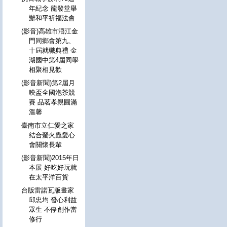
年紀念 龍發堂舉
辦和平祈福法會
(影音)高雄市浯江金
門同鄉會第九、
十屆就職典禮 金
湖國中第4屆同學
相聚相見歡
(影音新聞)第2屆月
映盃全國泡茶競
賽 品茗孝親圓滿
溫馨
臺南市立仁愛之家
結合螢火蟲愛心
會關懷長輩
(影音新聞)2015年日
本展 好吃好玩就
在太平洋百貨
台版雷諾瓦版畫家
邱忠均 發心利益
眾生 不停創作當
修行