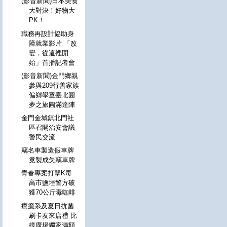
(影音新聞)日本美食
大對決！好物大
PK！
職務再設計協助身
障就業影片 「改
變，從這裡開
始」首播記者會
(影音新聞)金門鄉親
參與209行善家族
偏鄉學童臺北圓
夢之旅圓滿達陣
金門金城鎮北門社
區召開治安會議
警民交流
竊名車製造假車牌
竟製成失竊車牌
青春專案打擊K毒
高市鹽埕警方破
獲70公斤毒咖啡
療癒系及夏日抗菌
刷卡友來店禮 比
樣廣場獨家滿額