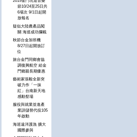
2015金門坑道音樂
節10/24至25日共
6場次 9/1日起開
放報名
疑似大陸農產品闖
關 海巡成功攔截
秋節台金加班機
8/27日起開放訂
位
旅台金門同鄉會協
調復興航空 給金
門鄉親長期優惠
藝術家張毅全新突
破力作「一抹
紅」台南新天地
感動豋場
服役與就業並進產
業訓儲替代役105
年啟動
海巡遠洋護漁 擴大
國際參與