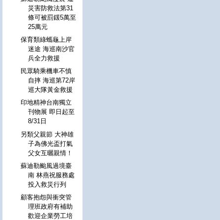
災害防救法第31
條可被罰鍰5萬至
25萬元
保育類綠蠵龜上岸
迷途 海巡南沙官
兵全力救援
民眾騎乘機車不慎
自摔 海巡第72岸
巡大隊黃金救援
印地精神台南獨立
刊物展 即日起至
8/31日
另類父親節 大神雄
子為佛光盃打氣
父女互曬親情！
蘇迪勒颱風過境臺
南 林燕祝服務處
投入救災行列
顧客抱怨與衝突管
理班政府有補助
歡迎企業勞工培