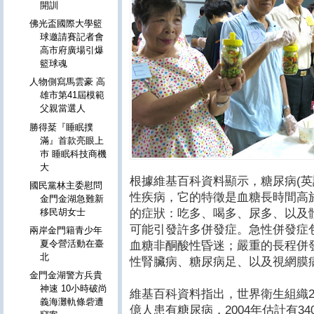
開訓
佛光盃國際大學籃
球邀請賽記者會
高市府廣場引爆
籃球魂
人物側寫馬雲豪 高
雄市第41屆模範
父親當選人
勝得棻『睡眠撲
滿』首款亮眼上
巿 睡眠科技商機
大
根據維基百科資料顯示，糖尿病(英語：Di
國民黨林主委慰問
性疾病，它的特徵是血糖長時間高
金門金湖急難新
的症狀：吃多、喝多、尿多、以及
移民胡女士
可能引發許多併發症。急性併發症
兩岸金門籍青少年
夏令營活動在臺
血糖非酮酸性昏迷；嚴重的長程併
北
性腎臟病、糖尿病足、以及視網膜
金門金湖警方兵貴
神速 10小時破尚
維基百科資料指出，世界衛生組織20
義海灘軌條砦遭
億人患有糖尿病，2004年估計有3