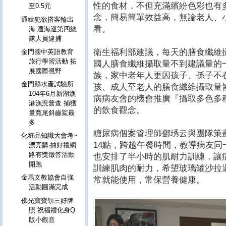
性的食材，不但充滿繽紛色彩也有
至0.5元
念，簡易簡單效益高，無論老人、
通緝犯欲搭客輪出
看。
海 遭海巡第四總
隊人員逮捕
衛生福利部建議，每天的膳食纖維攝
金門國中英語教育
旅行學習活動 拓
國人膳食纖維攝取量不到建議量的
展國際視野
族，家中老年人更因孩子、孫子不
金門縣水產試驗所
孩、成人至老人的膳食纖維攝取量
104年6月新湖漁
病病友會的機會推廣『攝取多色多
港漁況普查 捕獲
的飲食觀念。
量寬尾斜齒鯊最
多
糖尿病個案管理師鄧琇云與團隊策
化粧品知識大會考~
14點，跨越午餐時間，教導病友
漂亮購‧抽好禮網
路有獎徵答活動
也安排了半小時的肌耐力訓練，讓
開跑
訓練肌肉的耐力，希望玻璃罐沙拉
金馬文教協會自強
常就能使用，常保營養健康。
活動圓滿完成
佛光寶寶領三好牌
照 祝福禮化身Q
版小觀音