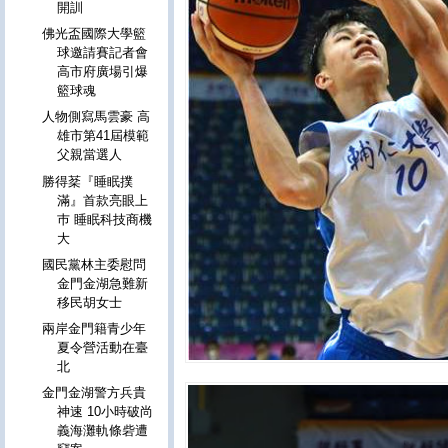
開訓
佛光盃國際大學籃
球邀請賽記者會
高市府廣場引爆
籃球魂
人物側寫馬雲豪 高
雄市第41屆模範
父親當選人
勝得棻『睡眠撲
滿』首款亮眼上
巿 睡眠科技商機
大
國民黨林主委慰問
金門金湖急難新
移民胡女士
兩岸金門籍青少年
夏令營活動在臺
北
金門金湖警方兵貴
神速 10小時破尚
義海灘軌條砦遭