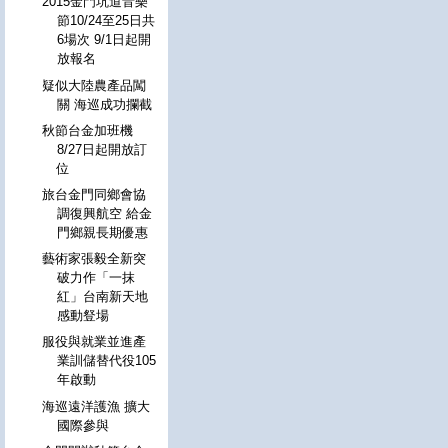
2015金門坑道音樂
節10/24至25日共
6場次 9/1日起開
放報名
疑似大陸農產品闖
關 海巡成功攔截
秋節台金加班機
8/27日起開放訂
位
旅台金門同鄉會協
調復興航空 給金
門鄉親長期優惠
藝術家張毅全新突
破力作「一抹
紅」台南新天地
感動豋場
服役與就業並進產
業訓儲替代役105
年啟動
海巡遠洋護漁 擴大
國際參與