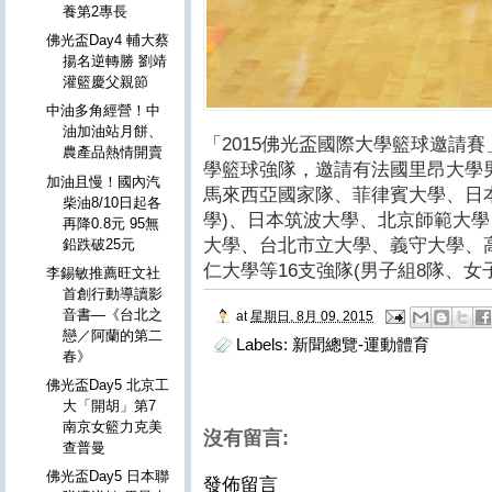
養第2專長
佛光盃Day4 輔大蔡
揚名逆轉勝 劉靖
灌籃慶父親節
中油多角經營！中
油加油站月餅、
「2015佛光盃國際大學籃球邀請
農產品熱情開賣
學籃球強隊，邀請有法國里昂大學
加油且慢！國內汽
馬來西亞國家隊、菲律賓大學、日
柴油8/10日起各
學)、日本筑波大學、北京師範大
再降0.8元 95無
大學、台北市立大學、義守大學、
鉛跌破25元
仁大學等16支強隊(男子組8隊、女
李錫敏推薦旺文社
首創行動導讀影
音書—《台北之
at
星期日, 8月 09, 2015
戀／阿蘭的第二
Labels:
新聞總覽-運動體育
春》
佛光盃Day5 北京工
大「開胡」第7
南京女籃力克美
沒有留言:
查普曼
佛光盃Day5 日本聯
發佈留言