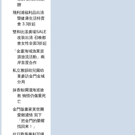
贈
飛利浦福利品出清
暨健康生活特賣
會 3.3折起
雙和比漾廣場SALE
改裝出清 召喚都
會女性全面3折起
「金廈海域漁業資
源放流活動」兩
岸首度合作
私立雅韻幼兒園幼
童參訪金門金城
分局
抹香鯨擱淺海巡搶
救 惋惜仍傷重死
亡
金門版畫家黃世團
愛鄉濃情 寫下
「把金門的榮耀
找回來！」
抗日戰爭勝利70週