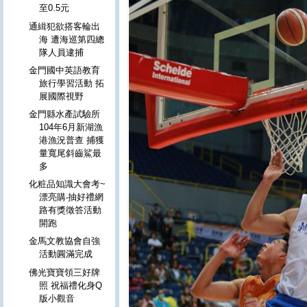
至0.5元
通緝犯欲搭客輪出
海 遭海巡第四總
隊人員逮捕
金門國中英語教育
旅行學習活動 拓
展國際視野
金門縣水產試驗所
104年6月新湖漁
港漁況普查 捕獲
量寬尾斜齒鯊最
多
化粧品知識大會考~
漂亮購‧抽好禮網
路有獎徵答活動
開跑
金馬文教協會自強
活動圓滿完成
佛光寶寶領三好牌
照 祝福禮化身Q
版小觀音