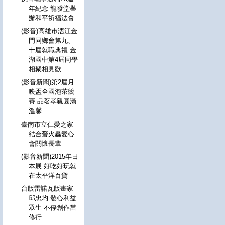
年紀念 龍發堂舉
辦和平祈福法會
(影音)高雄市浯江金
門同鄉會第九、
十屆就職典禮 金
湖國中第4屆同學
相聚相見歡
(影音新聞)第2屆月
映盃全國泡茶競
賽 品茗孝親圓滿
溫馨
臺南市立仁愛之家
結合螢火蟲愛心
會關懷長輩
(影音新聞)2015年日
本展 好吃好玩就
在太平洋百貨
台版雷諾瓦版畫家
邱忠均 發心利益
眾生 不停創作當
修行