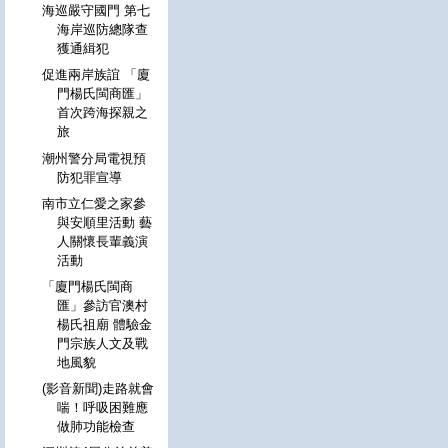
海巡嚴守國門 第七
海岸巡防總隊查
獲通緝犯
促進兩岸族誼 「廈
門楊氏閩商匯」
首次跨海探親之
旅
潮州警分局電視預
防犯罪宣導
南市立仁愛之家參
與安順里活動 藝
人關懷長輩義演
活動
「廈門楊氏閩商
匯」參訪官澳村
楊氏祖廟 體驗金
門宗族人文及戰
地風貌
(影音新聞)走路就會
喘！呼吸困難應
做肺功能檢查