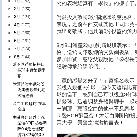
►
1月
(152)
秀的表現總算有「學長」的樣子了
►
2月
(123)
對於投入致勝3分關鍵球的蔡揚名
►
3月
(124)
表現，之前在西安或其他正式比賽
►
4月
(177)
就出奇致勝，他具備3分投籃的潛
►
5月
(168)
►
6月
(161)
8月8日灌籃2次的劉靖靦腆表示：
►
7月
(174)
物，送給同隊教練的父親劉俊業，第
▼
8月
(144)
參加比賽，感謝父親說他『像學長
蓋不同茶飲楠梓店
經驗傳承給學弟們」。
棒球主題館慶開
幕
「贏的感覺太好了！」蔡揚名表示
米蘭捐贈奉獻箱盼
我投入幾個3分球，但今天這場比
為美善募集到宅
球的當下，感到自己可以投進3分球
沐浴經費
抓緊球、迅速調整身體與腳步，起
金門出現蟒蛇 在車
一剎那，頭腦空白的他來不及思考
竄出
叫聲HGH翻巨蛋！才明白剛剛他投
中油多角經營！汽
業大學，興奮之情溢於言表！
柴油8/3日起各調
降0.4元 台塑石
提前8/2降價0.3