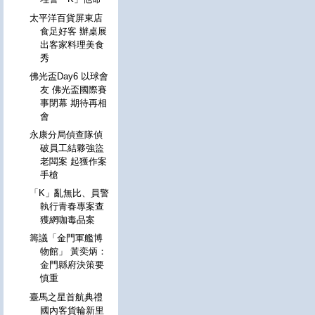
太平洋百貨屏東店
食足好客 辦桌展
出客家料理美食
秀
佛光盃Day6 以球會
友 佛光盃國際賽
事閉幕 期待再相
會
永康分局偵查隊偵
破員工結夥強盜
老闆案 起獲作案
手槍
「K」亂無比、員警
執行青春專案查
獲網咖毒品案
籌議「金門軍艦博
物館」 黃奕炳：
金門縣府決策要
慎重
臺馬之星首航典禮
國內客貨輪新里