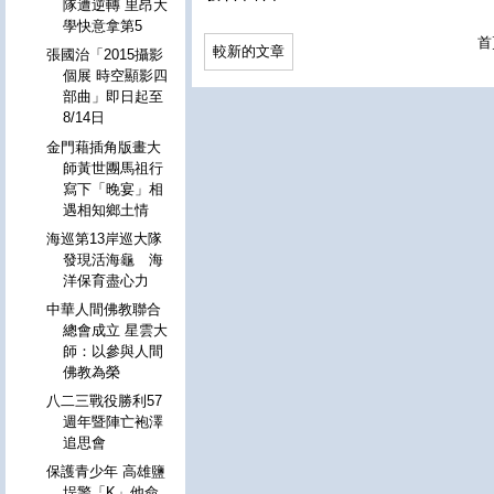
隊遭逆轉 里昂大
學快意拿第5
首
較新的文章
張國治「2015攝影
個展 時空顯影四
部曲」即日起至
8/14日
金門藉插角版畫大
師黃世團馬祖行
寫下「晚宴」相
遇相知鄉土情
海巡第13岸巡大隊
發現活海龜 海
洋保育盡心力
中華人間佛教聯合
總會成立 星雲大
師：以參與人間
佛教為榮
八二三戰役勝利57
週年暨陣亡袍澤
追思會
保護青少年 高雄鹽
埕警「K」他命