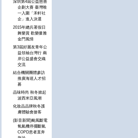
深圳第4屆公益慈善
企劃大賽 臺灣唯
一入圍「禾軒社
企」進入決選
2015年總兵署假日
舞樂賞 歡樂優雅
金門風情
第3屆好麗友青年公
益領袖台灣行 兩
岸公益盛會交織
交流
結合機關團體參訪
推廣海巡人才招
募
品味時尚 秋冬掀起
波西米亞風潮
化妝品品牌秋冬護
膚體驗會搶客
(影音新聞)颱風斷電
氧氣機停擺斷氣
COPD患者直奔
急診