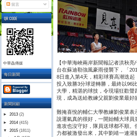
留言
QR CODE
【中華海峽兩岸新聞報記者洪秋亮/
中華鱻傳媒
台在蘇迪勒強風豪雨侵襲下，「20
每日新聞
8日進入第4天，精彩球賽高潮迭起
投入致勝3分球逆轉勝，最終以96
大學，精湛的球技，令現場狂歡聲
現，成為送給教練父親劉俊業最好
新聞回顧
難掩喜悅的輔仁大學教練劉俊業表
►
2013
(2)
說運氣真的很好，一開始輔大球員
►
2014
(415)
進攻也沒守好，隊員送球都不順。
▼
2015
(1811)
力都被激發出來，其中劉靖一連灌