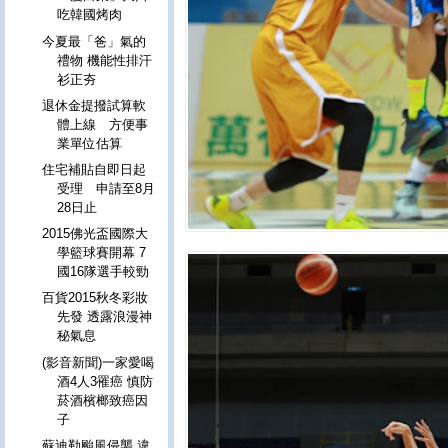
吃韓國烤肉
今夏最「爸」氣的
禮物 機能性排汗
衫正夯
退休金提撥試算軟
體上線 方便事
業單位估算
住宅補貼自即日起
受理 申請至8月
28日止
2015佛光盃國際大
學籃球賽開幕 7
國16隊選手較勁
百貨2015秋冬彩妝
先發 透露浪漫神
秘氣息
(影音新聞)一家愛喝
酒4人3罹癌 慎防
菸酒檳榔致癌因
子
蘇迪勒颱風侵襲 違