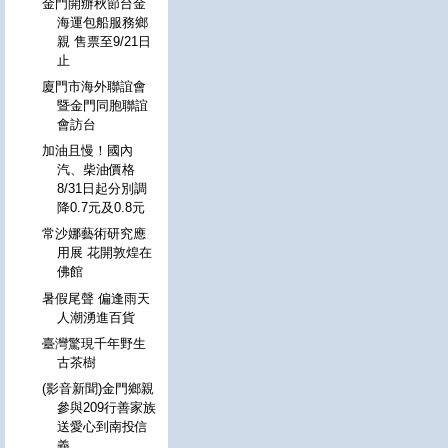
金門開辦秋節台金
海運包船服務鄉
親 售票至9/21日
止
廈門市海外聯誼會
暨金門同胞聯誼
會訪台
加油且慢！國內
汽、柴油價格
8/31日起分別調
降0.7元及0.8元
常沙娜藝術研究應
用展 花開敦煌在
佛館
暑假尾聲 偏逢雨天
人潮湧進百貨
臺灣驚現千年野生
古茶樹
(影音新聞)金門鄉親
參與209行善家族
送愛心到南投信
義