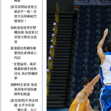
竊案
(影音新聞給老爸父
親節不一樣！百
貨大玩韓劇歐巴
變身趴！
漁船違規使用空壓
機採捕 海巡第12
岸巡大隊依法函
送
最溫暖的專屬情書
愛情信差傳達心
內話
「玄覽論壇」兩岸
圖書館攜手經典
活化 為往聖繼絕
學
酒醉輕生落海 海巡
第四海岸巡防總
隊即刻救援
(影音新聞)不用去韓
國 太平洋百貨
「慶白菜」大口