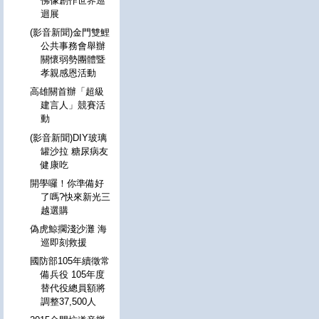
佛像創作世界巡
迴展
(影音新聞)金門雙鯉
公共事務會舉辦
關懷弱勢團體暨
孝親感恩活動
高雄關首辦「超級
建言人」競賽活
動
(影音新聞)DIY玻璃
罐沙拉 糖尿病友
健康吃
開學囉！你準備好
了嗎?快來新光三
越選購
偽虎鯨擱淺沙灘 海
巡即刻救援
國防部105年續徵常
備兵役 105年度
替代役總員額將
調整37,500人