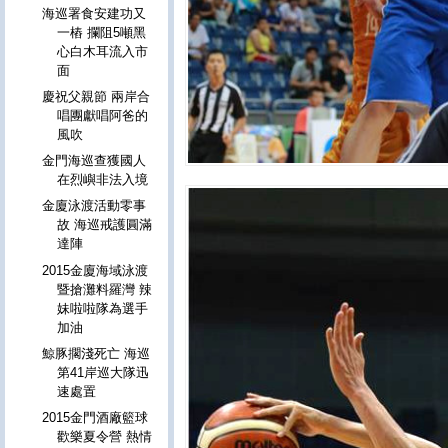
海巡署食安建功又
一樁 攔阻5噸黑
心白木耳流入市
面
慶祝父親節 兩岸合
唱團獻唱阿爸的
風吹
金門海巡查獲國人
在烈嶼非法入境
金廈泳渡活動零事
故 海巡戒護圓滿
達陣
2015金廈海域泳渡
暨搶灘料羅灣 辣
妹啦啦隊為選手
加油
鯨豚擱淺死亡 海巡
第41岸巡大隊迅
速處置
2015金門酒廠籃球
歡樂夏令營 熱情