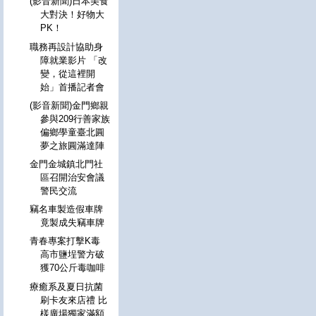
(影音新聞)日本美食
大對決！好物大
PK！
職務再設計協助身
障就業影片 「改
變，從這裡開
始」首播記者會
(影音新聞)金門鄉親
參與209行善家族
偏鄉學童臺北圓
夢之旅圓滿達陣
金門金城鎮北門社
區召開治安會議
警民交流
竊名車製造假車牌
竟製成失竊車牌
青春專案打擊K毒
高市鹽埕警方破
獲70公斤毒咖啡
療癒系及夏日抗菌
刷卡友來店禮 比
樣廣場獨家滿額