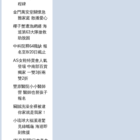
程碑
金門萬安堂關懷急
難家庭 散播愛心
椰子蟹遭漁網纏 海
巡第63大隊搶救
助脫困
中科院釋64職缺 報
名至8/20日截止
AS女鞋特賣會人氣
登場 中南部百貨
獨家 一雙3折兩
雙2折
豐原醫院小小醫師
營 醫師也替孩子
報名
竊賊洗澡全裸被逮
你家就是我家！
小琉球大福溪港驚
見綠蠵龜 海巡即
刻救援