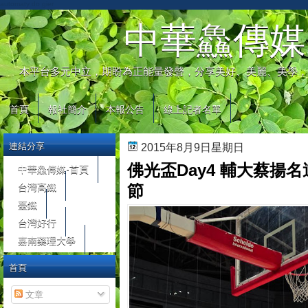
automaty do gier
中華鱻傳媒
本平台多元中立，期盼為正能量發聲，分享美好、美麗、美學，
首頁
報社簡介
本報公告
線上記者名單
連結分享
2015年8月9日星期日
佛光盃Day4 輔大蔡揚
中華鱻傳媒-首頁
台灣高鐵
節
臺鐵
台灣好行
嘉南藥理大學
首頁
文章