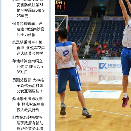
災害防救法第31
條可被罰鍰5萬至
25萬元
保育類綠蠵龜上岸
迷途 海巡南沙官
兵全力救援
民眾騎乘機車不慎
自摔 海巡第72岸
巡大隊黃金救援
印地精神台南獨立
刊物展 即日起至
8/31日
另類父親節 大神雄
子為佛光盃打氣
父女互曬親情！
蘇迪勒颱風過境臺
南 林燕祝服務處
投入救災行列
顧客抱怨與衝突管
理班政府有補助
歡迎企業勞工培