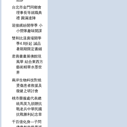
台北市金門同鄉會
理事長等就職典
禮 圓滿達陣
迎接繽紛開學季 小
小營隊趣味開課
雙和比漾廣場開學
季4.8折起 誠品
暑期期限定書鋪
君壽書畫展佛館現
風華 結合東西方
藝術精華水墨世
界
兩岸生物科技對燒
燙傷患者救援及
復健之研討會
桃市榮服處代表總
統馬英九頒贈抗
戰老兵中華民國
抗戰勝利紀念章
千百億化身—子問