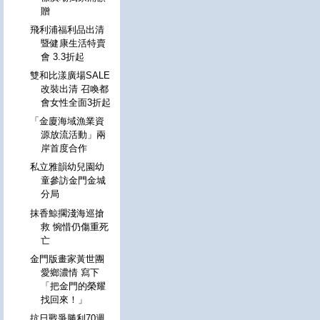
贈
飛利浦福利品出清
暨健康生活特賣
會 3.3折起
雙和比漾廣場SALE
改裝出清 召喚都
會女性全面3折起
「金廈海域漁業資
源放流活動」兩
岸首度合作
私立雅韻幼兒園幼
童參訪金門金城
分局
抹香鯨擱淺海巡搶
救 惋惜仍傷重死
亡
金門版畫家黃世團
愛鄉濃情 寫下
「把金門的榮耀
找回來！」
抗日戰爭勝利70週