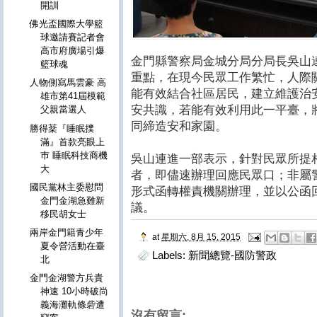
開訓
佛光盃國際大學籃
球邀請賽記者會
高市府廣場引爆
金門縣警察局金城分局分局長吳山
籃球魂
重點，在現今民眾工作繁忙，人際
人物側寫馬雲豪 高
能有效結合社區居民，建立維護治
雄市第41屆模範
安共識，若能有效利用此一平臺，
父親當選人
同締造安和家園。
勝得棻『睡眠撲
滿』首款亮眼上
巿 睡眠科技商機
吳山連進一部表示，針對民眾所提
大
者，即儘速辦理回應民眾口；非屬
國民黨林主委慰問
形式函轉權責機關辦理，並以公函
金門金湖急難新
議。
移民胡女士
兩岸金門籍青少年
at
星期六, 8月 15, 2015
夏令營活動在臺
Labels:
新聞總覽-國防警政
北
金門金湖警方兵貴
神速 10小時破尚
義海灘軌條砦遭
沒有留言: