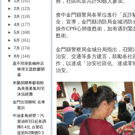
務，社區民眾共計50餘人參加。
►
1月
(152)
►
2月
(123)
會中金門縣警局各單位進行「反詐
►
3月
(124)
全」宣導，金門縣消防局金城消防
►
4月
(177)
操作CPR心肺復甦術，如有遇到緊
►
5月
(168)
甦術。
►
6月
(161)
►
7月
(174)
金門縣警察局金城分局指出，召開
治安、交通等多方建言，鼓勵各社
▼
8月
(144)
作，以達成「治安社區化、達成零
蓋不同茶飲楠梓店
棒球主題館慶開
治安。
幕
米蘭捐贈奉獻箱盼
為美善募集到宅
沐浴經費
金門出現蟒蛇 在車
竄出
中油多角經營！汽
柴油8/3日起各調
降0.4元 台塑石
提前8/2降價0.3