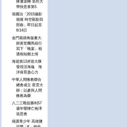
隊遭逆轉 里昂大
學快意拿第5
張國治「2015攝影
個展 時空顯影四
部曲」即日起至
8/14日
金門藉插角版畫大
師黃世團馬祖行
寫下「晚宴」相
遇相知鄉土情
海巡第13岸巡大隊
發現活海龜 海
洋保育盡心力
中華人間佛教聯合
總會成立 星雲大
師：以參與人間
佛教為榮
八二三戰役勝利57
週年暨陣亡袍澤
追思會
保護青少年 高雄鹽
埕警「K」他命