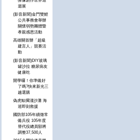
佛像創作世界巡
迴展
(影音新聞)金門雙鯉
公共事務會舉辦
關懷弱勢團體暨
孝親感恩活動
高雄關首辦「超級
建言人」競賽活
動
(影音新聞)DIY玻璃
罐沙拉 糖尿病友
健康吃
開學囉！你準備好
了嗎?快來新光三
越選購
偽虎鯨擱淺沙灘 海
巡即刻救援
國防部105年續徵常
備兵役 105年度
替代役總員額將
調整37,500人