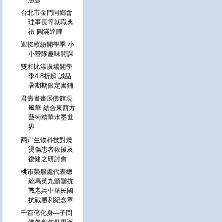
台北市金門同鄉會
理事長等就職典
禮 圓滿達陣
迎接繽紛開學季 小
小營隊趣味開課
雙和比漾廣場開學
季4.8折起 誠品
暑期期限定書鋪
君壽書畫展佛館現
風華 結合東西方
藝術精華水墨世
界
兩岸生物科技對燒
燙傷患者救援及
復健之研討會
桃市榮服處代表總
統馬英九頒贈抗
戰老兵中華民國
抗戰勝利紀念章
千百億化身—子問