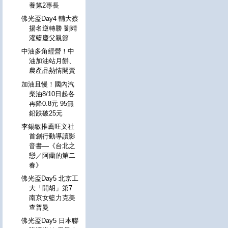
養第2專長
佛光盃Day4 輔大蔡
揚名逆轉勝 劉靖
灌籃慶父親節
中油多角經營！中
油加油站月餅、
農產品熱情開賣
加油且慢！國內汽
柴油8/10日起各
再降0.8元 95無
鉛跌破25元
李錫敏推薦旺文社
首創行動導讀影
音書—《台北之
戀／阿蘭的第二
春》
佛光盃Day5 北京工
大「開胡」第7
南京女籃力克美
查普曼
佛光盃Day5 日本聯