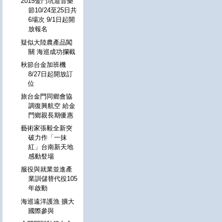
2015金門坑道音樂
節10/24至25日共
6場次 9/1日起開
放報名
疑似大陸農產品闖
關 海巡成功攔截
秋節台金加班機
8/27日起開放訂
位
旅台金門同鄉會協
調復興航空 給金
門鄉親長期優惠
藝術家張毅全新突
破力作「一抹
紅」台南新天地
感動豋場
服役與就業並進產
業訓儲替代役105
年啟動
海巡遠洋護漁 擴大
國際參與