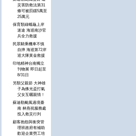
災害防救法第31
條可被罰鍰5萬至
25萬元
保育類綠蠵龜上岸
迷途 海巡南沙官
兵全力救援
民眾騎乘機車不慎
自摔 海巡第72岸
巡大隊黃金救援
印地精神台南獨立
刊物展 即日起至
8/31日
另類父親節 大神雄
子為佛光盃打氣
父女互曬親情！
蘇迪勒颱風過境臺
南 林燕祝服務處
投入救災行列
顧客抱怨與衝突管
理班政府有補助
歡迎企業勞工培