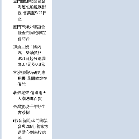
金門開辦秋節台金
海運包船服務鄉
親 售票至9/21日
止
廈門市海外聯誼會
暨金門同胞聯誼
會訪台
加油且慢！國內
汽、柴油價格
8/31日起分別調
降0.7元及0.8元
常沙娜藝術研究應
用展 花開敦煌在
佛館
暑假尾聲 偏逢雨天
人潮湧進百貨
臺灣驚現千年野生
古茶樹
(影音新聞)金門鄉親
參與209行善家族
送愛心到南投信
義