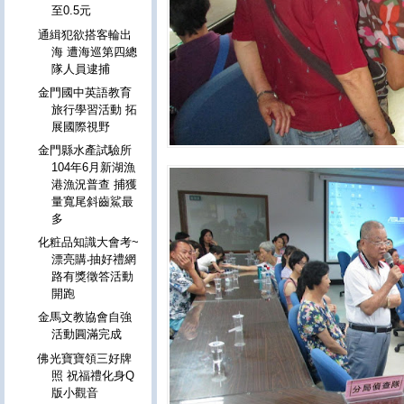
至0.5元
通緝犯欲搭客輪出
海 遭海巡第四總
隊人員逮捕
金門國中英語教育
旅行學習活動 拓
展國際視野
金門縣水產試驗所
104年6月新湖漁
港漁況普查 捕獲
量寬尾斜齒鯊最
多
化粧品知識大會考~
漂亮購‧抽好禮網
路有獎徵答活動
開跑
金馬文教協會自強
活動圓滿完成
佛光寶寶領三好牌
照 祝福禮化身Q
版小觀音