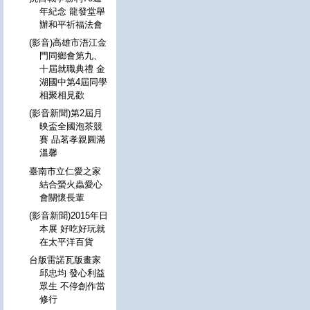
年紀念 龍發堂舉
辦和平祈福法會
(影音)高雄市浯江金
門同鄉會第九、
十屆就職典禮 金
湖國中第4屆同學
相聚相見歡
(影音新聞)第2屆月
映盃全國泡茶競
賽 品茗孝親圓滿
溫馨
臺南市立仁愛之家
結合螢火蟲愛心
會關懷長輩
(影音新聞)2015年日
本展 好吃好玩就
在太平洋百貨
台版雷諾瓦版畫家
邱忠均 發心利益
眾生 不停創作當
修行