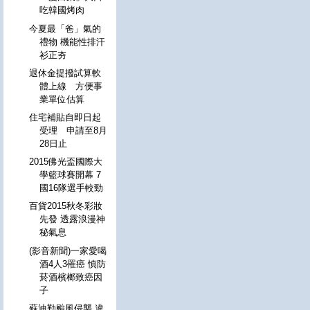
吃韓國烤肉
今夏最「爸」氣的
禮物 機能性排汗
衫正夯
退休金提撥試算軟
體上線 方便事
業單位估算
住宅補貼自即日起
受理 申請至8月
28日止
2015佛光盃國際大
學籃球賽開幕 7
國16隊選手較勁
百貨2015秋冬彩妝
先發 透露浪漫神
秘氣息
(影音新聞)一家愛喝
酒4人3罹癌 慎防
菸酒檳榔致癌因
子
蘇迪勒颱風侵襲 違