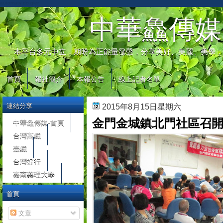
automaty do gier
中華鱻傳媒
本平台多元中立，期盼為正能量發聲，分享美好、美麗、美學，
首頁
報社簡介
本報公告
線上記者名單
連結分享
2015年8月15日星期六
金門金城鎮北門社區召
中華鱻傳媒-首頁
台灣高鐵
臺鐵
台灣好行
嘉南藥理大學
首頁
文章