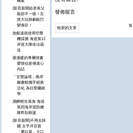
竊案
(影音新聞給老爸父
發佈留言
親節不一樣！百
貨大玩韓劇歐巴
變身趴！
首
較新的文章
漁船違規使用空壓
機採捕 海巡第12
岸巡大隊依法函
送
最溫暖的專屬情書
愛情信差傳達心
內話
「玄覽論壇」兩岸
圖書館攜手經典
活化 為往聖繼絕
學
酒醉輕生落海 海巡
第四海岸巡防總
隊即刻救援
(影音新聞)不用去韓
國 太平洋百貨
「慶白菜」大口