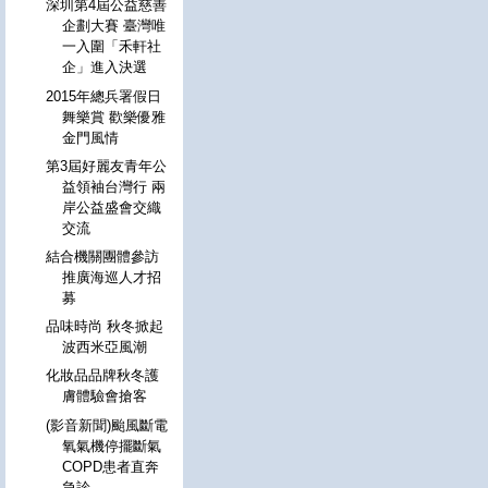
深圳第4屆公益慈善
企劃大賽 臺灣唯
一入圍「禾軒社
企」進入決選
2015年總兵署假日
舞樂賞 歡樂優雅
金門風情
第3屆好麗友青年公
益領袖台灣行 兩
岸公益盛會交織
交流
結合機關團體參訪
推廣海巡人才招
募
品味時尚 秋冬掀起
波西米亞風潮
化妝品品牌秋冬護
膚體驗會搶客
(影音新聞)颱風斷電
氧氣機停擺斷氣
COPD患者直奔
急診