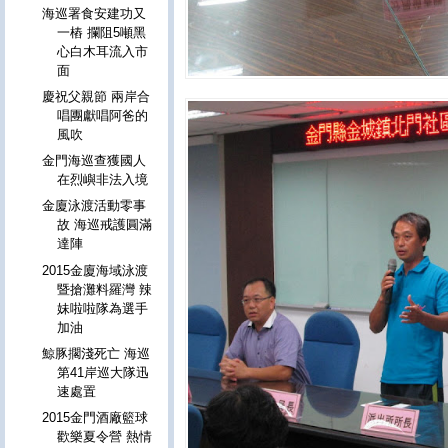
海巡署食安建功又
一樁 攔阻5噸黑
心白木耳流入市
面
慶祝父親節 兩岸合
唱團獻唱阿爸的
風吹
金門海巡查獲國人
在烈嶼非法入境
金廈泳渡活動零事
故 海巡戒護圓滿
達陣
2015金廈海域泳渡
暨搶灘料羅灣 辣
妹啦啦隊為選手
加油
鯨豚擱淺死亡 海巡
第41岸巡大隊迅
速處置
2015金門酒廠籃球
歡樂夏令營 熱情