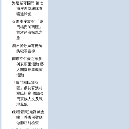
海巡嚴守國門 第七
海岸巡防總隊查
獲通緝犯
促進兩岸族誼 「廈
門楊氏閩商匯」
首次跨海探親之
旅
潮州警分局電視預
防犯罪宣導
南市立仁愛之家參
與安順里活動 藝
人關懷長輩義演
活動
「廈門楊氏閩商
匯」參訪官澳村
楊氏祖廟 體驗金
門宗族人文及戰
地風貌
(影音新聞)走路就會
喘！呼吸困難應
做肺功能檢查