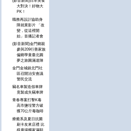
(影音新聞)日本美食
大對決！好物大
PK！
職務再設計協助身
障就業影片 「改
變，從這裡開
始」首播記者會
(影音新聞)金門鄉親
參與209行善家族
偏鄉學童臺北圓
夢之旅圓滿達陣
金門金城鎮北門社
區召開治安會議
警民交流
竊名車製造假車牌
竟製成失竊車牌
青春專案打擊K毒
高市鹽埕警方破
獲70公斤毒咖啡
療癒系及夏日抗菌
刷卡友來店禮 比
樣廣場獨家滿額