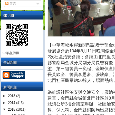
留言
QR CODE
【中華海峽兩岸新聞報記者于郁金
發展協會於104年8月11日晚間假
中華鱻傳媒
2次社區治安會議；會議由北門里
每日新聞
縣警察局金城分局副分局長曾有慶
塗、第三組警員王奕程、金城偵查
長黃欽全、警員李思豪、張峻豪、
北門社區民眾約50餘人，場面熱絡
新聞回顧
為維護社區治安與交通安全，廣納
►
2013
(2)
建言，金門縣金城鎮北門社區於8月
►
2014
(415)
城鎮公所3樓會議室舉辦「社區治
科、保民科、金門縣消防局出席指
▼
2015
(1811)