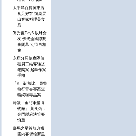
太平洋百貨屏東店
食足好客 辦桌展
出客家料理美食
秀
佛光盃Day6 以球會
友 佛光盃國際賽
事閉幕 期待再相
會
永康分局偵查隊偵
破員工結夥強盜
老闆案 起獲作案
手槍
「K」亂無比、員警
執行青春專案查
獲網咖毒品案
籌議「金門軍艦博
物館」 黃奕炳：
金門縣府決策要
慎重
臺馬之星首航典禮
國內客貨輪新里