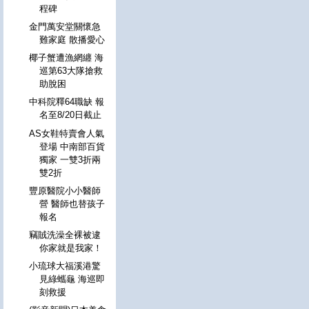
程碑
金門萬安堂關懷急
難家庭 散播愛心
椰子蟹遭漁網纏 海
巡第63大隊搶救
助脫困
中科院釋64職缺 報
名至8/20日截止
AS女鞋特賣會人氣
登場 中南部百貨
獨家 一雙3折兩
雙2折
豐原醫院小小醫師
營 醫師也替孩子
報名
竊賊洗澡全裸被逮
你家就是我家！
小琉球大福溪港驚
見綠蠵龜 海巡即
刻救援