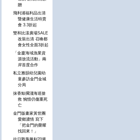
贈
飛利浦福利品出清
暨健康生活特賣
會 3.3折起
雙和比漾廣場SALE
改裝出清 召喚都
會女性全面3折起
「金廈海域漁業資
源放流活動」兩
岸首度合作
私立雅韻幼兒園幼
童參訪金門金城
分局
抹香鯨擱淺海巡搶
救 惋惜仍傷重死
亡
金門版畫家黃世團
愛鄉濃情 寫下
「把金門的榮耀
找回來！」
抗日戰爭勝利70週