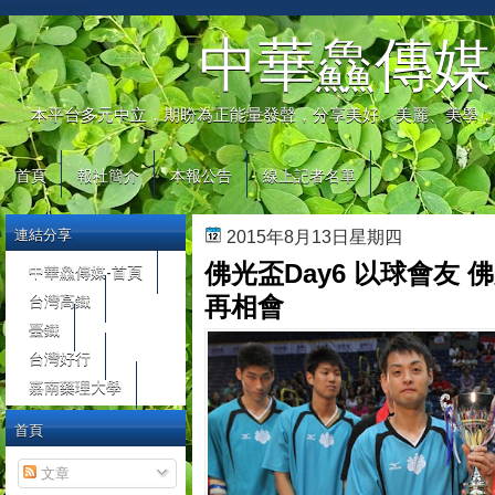
automaty do gier
中華鱻傳媒
本平台多元中立，期盼為正能量發聲，分享美好、美麗、美學，
首頁
報社簡介
本報公告
線上記者名單
連結分享
2015年8月13日星期四
佛光盃Day6 以球會友
中華鱻傳媒-首頁
台灣高鐵
再相會
臺鐵
台灣好行
嘉南藥理大學
首頁
文章