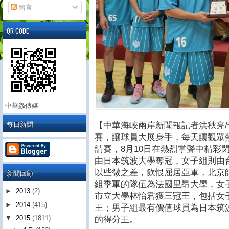
留言
QR CODE
中華鱻傳媒
每日新聞
【中華海峽兩岸新聞報記者洪秋亮/
賽，讓球員大展身手，每天讓觀眾
請賽，8月10日在熱烈掌聲中精彩
由日本筑波大學奪冠，女子組則由
以些微之差，飲恨屈居亞軍，北京
新聞回顧
組季軍的隊伍為法國里昂大學，女
►
2013
(2)
市立大學林怡君獲三冠王，包括女
►
2014
(415)
王；男子組最有價值球員為日本筑
▼
2015
(1811)
的得分王。