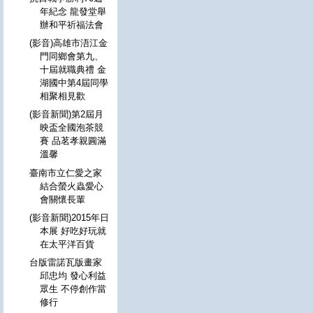
年紀念 龍發堂舉
辦和平祈福法會
(影音)高雄市浯江金
門同鄉會第九、
十屆就職典禮 金
湖國中第4屆同學
相聚相見歡
(影音新聞)第2屆月
映盃全國泡茶競
賽 品茗孝親圓滿
溫馨
臺南市立仁愛之家
結合螢火蟲愛心
會關懷長輩
(影音新聞)2015年日
本展 好吃好玩就
在太平洋百貨
台版雷諾瓦版畫家
邱忠均 發心利益
眾生 不停創作當
修行