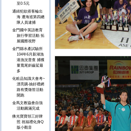
至0.5元
通緝犯欲搭客輪出
海 遭海巡第四總
隊人員逮捕
金門國中英語教育
旅行學習活動 拓
展國際視野
金門縣水產試驗所
104年6月新湖漁
港漁況普查 捕獲
量寬尾斜齒鯊最
多
化粧品知識大會考~
漂亮購‧抽好禮網
路有獎徵答活動
開跑
金馬文教協會自強
活動圓滿完成
佛光寶寶領三好牌
照 祝福禮化身Q
版小觀音