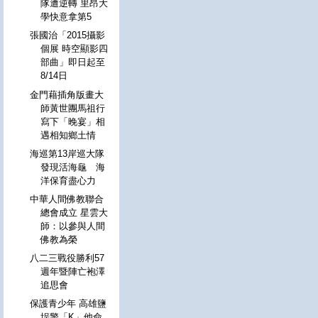
隊遭逆轉 里昂大
學快意拿第5
張國治「2015攝影
個展 時空顯影四
部曲」即日起至
8/14日
金門藉插角版畫大
師黃世團馬祖行
寫下「晚宴」相
遇相知鄉土情
海巡第13岸巡大隊
發現活海龜 海
洋保育盡心力
中華人間佛教聯合
總會成立 星雲大
師：以參與人間
佛教為榮
八二三戰役勝利57
週年暨陣亡袍澤
追思會
保護青少年 高雄鹽
埕警「K」他命