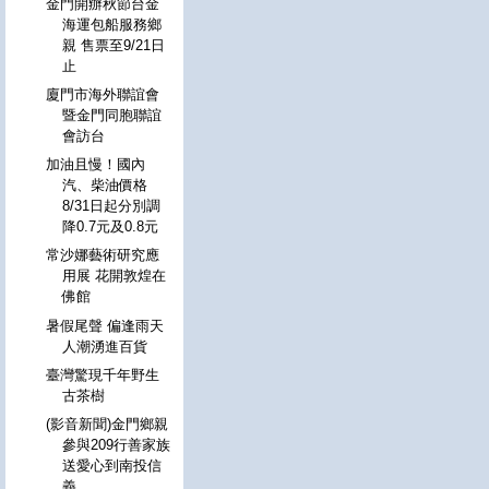
金門開辦秋節台金
海運包船服務鄉
親 售票至9/21日
止
廈門市海外聯誼會
暨金門同胞聯誼
會訪台
加油且慢！國內
汽、柴油價格
8/31日起分別調
降0.7元及0.8元
常沙娜藝術研究應
用展 花開敦煌在
佛館
暑假尾聲 偏逢雨天
人潮湧進百貨
臺灣驚現千年野生
古茶樹
(影音新聞)金門鄉親
參與209行善家族
送愛心到南投信
義