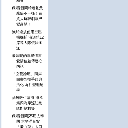
竊案
(影音新聞給老爸父
親節不一樣！百
貨大玩韓劇歐巴
變身趴！
漁船違規使用空壓
機採捕 海巡第12
岸巡大隊依法函
送
最溫暖的專屬情書
愛情信差傳達心
內話
「玄覽論壇」兩岸
圖書館攜手經典
活化 為往聖繼絕
學
酒醉輕生落海 海巡
第四海岸巡防總
隊即刻救援
(影音新聞)不用去韓
國 太平洋百貨
「慶白菜」大口