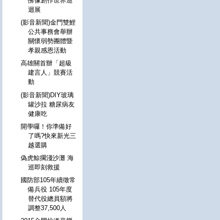
佛像創作世界巡
迴展
(影音新聞)金門雙鯉
公共事務會舉辦
關懷弱勢團體暨
孝親感恩活動
高雄關首辦「超級
建言人」競賽活
動
(影音新聞)DIY玻璃
罐沙拉 糖尿病友
健康吃
開學囉！你準備好
了嗎?快來新光三
越選購
偽虎鯨擱淺沙灘 海
巡即刻救援
國防部105年續徵常
備兵役 105年度
替代役總員額將
調整37,500人