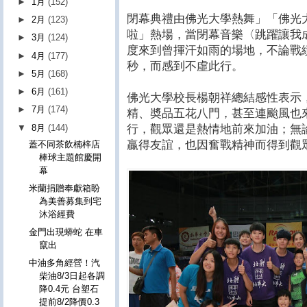
►
1月
(152)
閉幕典禮由佛光大學熱舞」「佛光
►
2月
(123)
啦」熱場，當閉幕音樂〈跳躍讓我
►
3月
(124)
度來到曾揮汗如雨的場地，不論戰
►
4月
(177)
秒，而感到不虛此行。
►
5月
(168)
►
6月
(161)
佛光大學校長楊朝祥總結感性表示
►
7月
(174)
精、奬品五花八門，甚至連颱風也
▼
8月
(144)
行，觀眾還是熱情地前來加油；無
贏得友誼，也因奮戰精神而得到觀
蓋不同茶飲楠梓店
棒球主題館慶開
幕
米蘭捐贈奉獻箱盼
為美善募集到宅
沐浴經費
金門出現蟒蛇 在車
竄出
中油多角經營！汽
柴油8/3日起各調
降0.4元 台塑石
提前8/2降價0.3