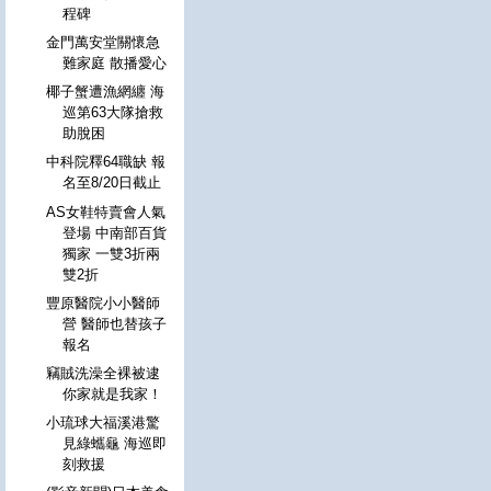
程碑
金門萬安堂關懷急
難家庭 散播愛心
椰子蟹遭漁網纏 海
巡第63大隊搶救
助脫困
中科院釋64職缺 報
名至8/20日截止
AS女鞋特賣會人氣
登場 中南部百貨
獨家 一雙3折兩
雙2折
豐原醫院小小醫師
營 醫師也替孩子
報名
竊賊洗澡全裸被逮
你家就是我家！
小琉球大福溪港驚
見綠蠵龜 海巡即
刻救援