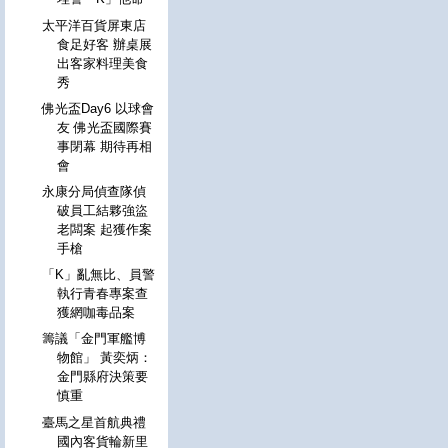
太平洋百貨屏東店
食足好客 辦桌展
出客家料理美食
秀
佛光盃Day6 以球會
友 佛光盃國際賽
事閉幕 期待再相
會
永康分局偵查隊偵
破員工結夥強盜
老闆案 起獲作案
手槍
「K」亂無比、員警
執行青春專案查
獲網咖毒品案
籌議「金門軍艦博
物館」 黃奕炳：
金門縣府決策要
慎重
臺馬之星首航典禮
國內客貨輪新里