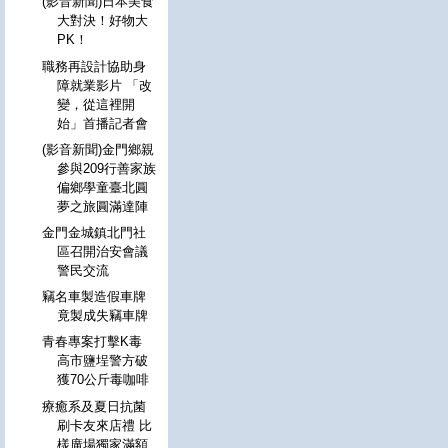
(影音新聞)日本美食
大對決！好物大
PK！
職務再設計協助身
障就業影片 「改
變，從這裡開
始」首播記者會
(影音新聞)金門鄉親
參與209行善家族
偏鄉學童臺北圓
夢之旅圓滿達陣
金門金城鎮北門社
區召開治安會議
警民交流
竊名車製造假車牌
竟製成失竊車牌
青春專案打擊K毒
高市鹽埕警方破
獲70公斤毒咖啡
療癒系及夏日抗菌
刷卡友來店禮 比
樣廣場獨家滿額