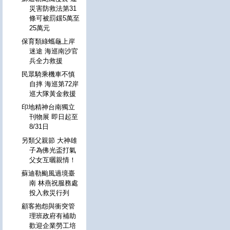
災害防救法第31
條可被罰鍰5萬至
25萬元
保育類綠蠵龜上岸
迷途 海巡南沙官
兵全力救援
民眾騎乘機車不慎
自摔 海巡第72岸
巡大隊黃金救援
印地精神台南獨立
刊物展 即日起至
8/31日
另類父親節 大神雄
子為佛光盃打氣
父女互曬親情！
蘇迪勒颱風過境臺
南 林燕祝服務處
投入救災行列
顧客抱怨與衝突管
理班政府有補助
歡迎企業勞工培