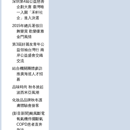
深圳第4屆公益慈善
企劃大賽 臺灣唯
一入圍「禾軒社
企」進入決選
2015年總兵署假日
舞樂賞 歡樂優雅
金門風情
第3屆好麗友青年公
益領袖台灣行 兩
岸公益盛會交織
交流
結合機關團體參訪
推廣海巡人才招
募
品味時尚 秋冬掀起
波西米亞風潮
化妝品品牌秋冬護
膚體驗會搶客
(影音新聞)颱風斷電
氧氣機停擺斷氣
COPD患者直奔
急診