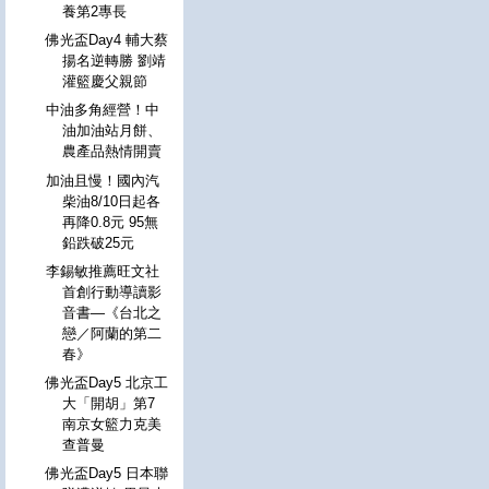
養第2專長
佛光盃Day4 輔大蔡
揚名逆轉勝 劉靖
灌籃慶父親節
中油多角經營！中
油加油站月餅、
農產品熱情開賣
加油且慢！國內汽
柴油8/10日起各
再降0.8元 95無
鉛跌破25元
李錫敏推薦旺文社
首創行動導讀影
音書—《台北之
戀／阿蘭的第二
春》
佛光盃Day5 北京工
大「開胡」第7
南京女籃力克美
查普曼
佛光盃Day5 日本聯