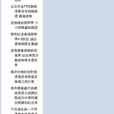
台北市金門同鄉會
理事長等就職典
禮 圓滿達陣
迎接繽紛開學季 小
小營隊趣味開課
雙和比漾廣場開學
季4.8折起 誠品
暑期期限定書鋪
君壽書畫展佛館現
風華 結合東西方
藝術精華水墨世
界
兩岸生物科技對燒
燙傷患者救援及
復健之研討會
桃市榮服處代表總
統馬英九頒贈抗
戰老兵中華民國
抗戰勝利紀念章
千百億化身—子問