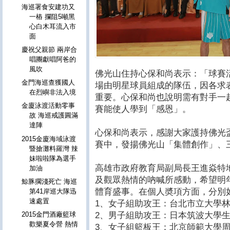
海巡署食安建功又
一樁 攔阻5噸黑
心白木耳流入市
面
慶祝父親節 兩岸合
唱團獻唱阿爸的
風吹
佛光山住持心保和尚表示：「球賽
金門海巡查獲國人
場由明星球員組成的隊伍，因各求
在烈嶼非法入境
重要。心保和尚也說明需有對手一
金廈泳渡活動零事
賽能使人學到「感恩」。
故 海巡戒護圓滿
達陣
心保和尚表示，感謝大家護持佛光
2015金廈海域泳渡
賽中，發揚佛光山「集體創作」、
暨搶灘料羅灣 辣
妹啦啦隊為選手
高雄市政府教育局副局長王進焱特
加油
及觀眾熱情的吶喊所感動，希望明
鯨豚擱淺死亡 海巡
體育盛事。在個人奬項方面，分別
第41岸巡大隊迅
速處置
1、女子組助攻王：台北市立大學
2、男子組助攻王：日本筑波大學
2015金門酒廠籃球
歡樂夏令營 熱情
3、女子組籃板王：北京師範大學