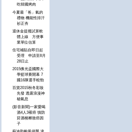
吃韓國烤肉
今夏最「爸」氣的
禮物 機能性排汗
衫正夯
退休金提撥試算軟
體上線 方便事
業單位估算
住宅補貼自即日起
受理 申請至8月
28日止
2015佛光盃國際大
學籃球賽開幕 7
國16隊選手較勁
百貨2015秋冬彩妝
先發 透露浪漫神
秘氣息
(影音新聞)一家愛喝
酒4人3罹癌 慎防
菸酒檳榔致癌因
子
蘇迪勒颱風侵襲 違