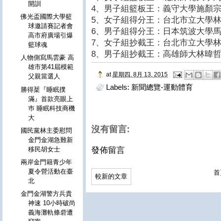
開訓
4、男子組籃板王：義守大學施顏
佛光盃國際大學籃
5、女子組得分王：台北市立大學
球邀請賽記者會
6、男子組得分王：日本筑波大學
高市府廣場引爆
7、女子組抄截王：台北市立大學
籃球魂
8、男子組抄截王：高雄師大林暐
人物側寫馬雲豪 高
雄市第41屆模範
at
星期四, 8月 13, 2015
父親當選人
Labels:
新聞總覽-運動體育
勝得棻『睡眠撲
滿』首款亮眼上
巿 睡眠科技商機
大
沒有留言:
國民黨林主委慰問
金門金湖急難新
發佈留言
移民胡女士
兩岸金門籍青少年
夏令營活動在臺
首
較新的文章
北
金門金湖警方兵貴
神速 10小時破尚
義海灘軌條砦遭