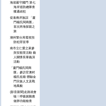
海巡嚴守國門 第七
海岸巡防總隊查
獲通緝犯
促進兩岸族誼 「廈
門楊氏閩商匯」
首次跨海探親之
旅
潮州警分局電視預
防犯罪宣導
南市立仁愛之家參
與安順里活動 藝
人關懷長輩義演
活動
「廈門楊氏閩商
匯」參訪官澳村
楊氏祖廟 體驗金
門宗族人文及戰
地風貌
(影音新聞)走路就會
喘！呼吸困難應
做肺功能檢查