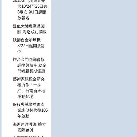
2015金門坑道音樂
節10/24至25日共
6場次 9/1日起開
放報名
疑似大陸農產品闖
關 海巡成功攔截
秋節台金加班機
8/27日起開放訂
位
旅台金門同鄉會協
調復興航空 給金
門鄉親長期優惠
藝術家張毅全新突
破力作「一抹
紅」台南新天地
感動豋場
服役與就業並進產
業訓儲替代役105
年啟動
海巡遠洋護漁 擴大
國際參與