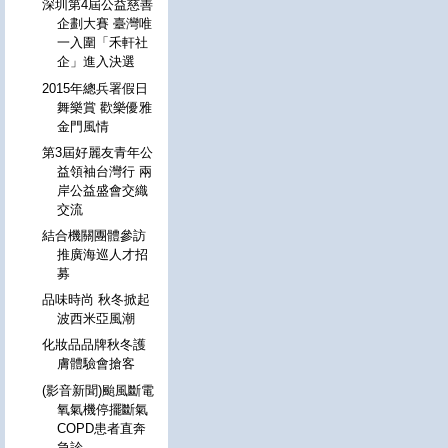
深圳第4屆公益慈善
企劃大賽 臺灣唯
一入圍「禾軒社
企」進入決選
2015年總兵署假日
舞樂賞 歡樂優雅
金門風情
第3屆好麗友青年公
益領袖台灣行 兩
岸公益盛會交織
交流
結合機關團體參訪
推廣海巡人才招
募
品味時尚 秋冬掀起
波西米亞風潮
化妝品品牌秋冬護
膚體驗會搶客
(影音新聞)颱風斷電
氧氣機停擺斷氣
COPD患者直奔
急診