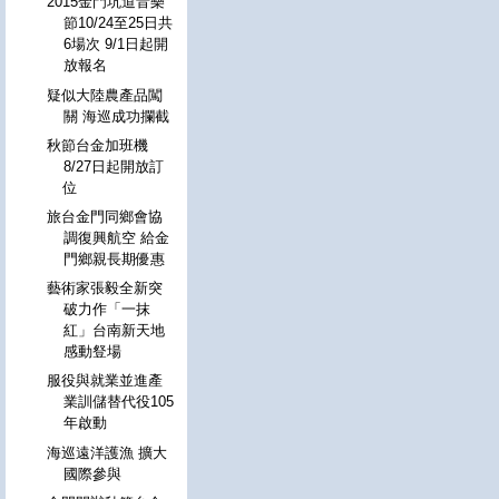
2015金門坑道音樂
節10/24至25日共
6場次 9/1日起開
放報名
疑似大陸農產品闖
關 海巡成功攔截
秋節台金加班機
8/27日起開放訂
位
旅台金門同鄉會協
調復興航空 給金
門鄉親長期優惠
藝術家張毅全新突
破力作「一抹
紅」台南新天地
感動豋場
服役與就業並進產
業訓儲替代役105
年啟動
海巡遠洋護漁 擴大
國際參與