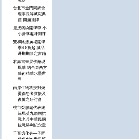
台北市金門同鄉會
理事長等就職典
禮 圓滿達陣
迎接繽紛開學季 小
小營隊趣味開課
雙和比漾廣場開學
季4.8折起 誠品
暑期期限定書鋪
君壽書畫展佛館現
風華 結合東西方
藝術精華水墨世
界
兩岸生物科技對燒
燙傷患者救援及
復健之研討會
桃市榮服處代表總
統馬英九頒贈抗
戰老兵中華民國
抗戰勝利紀念章
千百億化身—子問