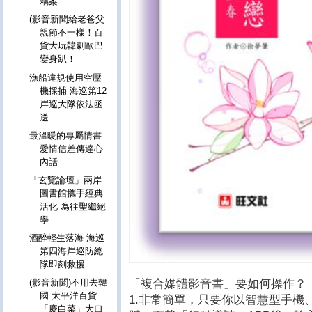
竊案
(影音新聞給老爸父
親節不一樣！百
貨大玩韓劇歐巴
變身趴！
漁船違規使用空壓
機採捕 海巡第12
岸巡大隊依法函
送
最溫暖的專屬情書
愛情信差傳達心
內話
「玄覽論壇」兩岸
圖書館攜手經典
活化 為往聖繼絕
學
酒醉輕生落海 海巡
第四海岸巡防總
隊即刻救援
「複合媒體影音書」要如何操作？
(影音新聞)不用去韓
國 太平洋百貨
1.非常簡單，只要你以智慧型手機
「慶白菜」大口