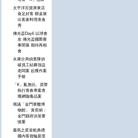
太平洋百貨屏東店
食足好客 辦桌展
出客家料理美食
秀
佛光盃Day6 以球會
友 佛光盃國際賽
事閉幕 期待再相
會
永康分局偵查隊偵
破員工結夥強盜
老闆案 起獲作案
手槍
「K」亂無比、員警
執行青春專案查
獲網咖毒品案
籌議「金門軍艦博
物館」 黃奕炳：
金門縣府決策要
慎重
臺馬之星首航典禮
國內客貨輪新里