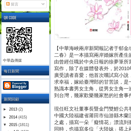
留言
QR CODE
【中華海峽兩岸新聞報記者于郁金
二春》是一本描寫兩岸婚嫁所產生
中華鱻傳媒
由曾經任職於中央日報的徐夢筆所
寫作，除了在媒體發表外，於201
每日新聞
廣受讀者喜愛；他首次嚐試寫小說
求幸福，嫁給臺灣郎的甘苦談，是
熟識本書男女主角，從男女主角一
到台灣，幾家歡樂幾家愁的社會事
新聞回顧
現任旺文社董事長暨金門雙鯉公共
►
2013
(2)
中國大陸福建省莆田市仙游縣木蘭
►
2014
(415)
之處，描寫一朵「癡情花」漂流到
▼
2015
(1811)
同時，也描寫多位「大陸妹」搭上