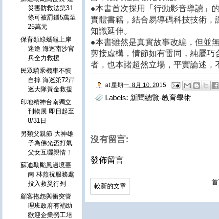
●本書首次採用「行動影音導讀」
災害防救法第31
條可被罰鍰5萬至
實體書籍，結合易導碼科技技術，
25萬元
知識延伸。
保育類綠蠵龜上岸
●本書雖然是真實故事改編，但並
迷途 海巡南沙官
剪接虛構，情節如有雷同，純屬巧
兵全力救援
者，也本諸超然立場，平實論述，
民眾騎乘機車不慎
自摔 海巡第72岸
at
星期一, 8月 10, 2015
巡大隊黃金救援
Labels:
新聞總覽-教育學術
印地精神台南獨立
刊物展 即日起至
8/31日
另類父親節 大神雄
沒有留言:
子為佛光盃打氣
父女互曬親情！
發佈留言
蘇迪勒颱風過境臺
南 林燕祝服務處
首
投入救災行列
較新的文章
顧客抱怨與衝突管
理班政府有補助
歡迎企業勞工培