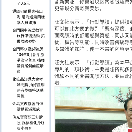
音新樂趣，你會發現因內容包羅萬
至0.5元
更添幾分新奇與美妙。
通緝犯欲搭客輪出
海 遭海巡第四總
旺文社表示，「行動導讀」提供讀
隊人員逮捕
可以如此方便的做到「既有深度、
金門國中英語教育
面閱讀時的舒適感與質感，同步又
旅行學習活動 拓
展國際視野
物、廣告等功能，同時改善傳統靜
多媒體的加註，使一本書的內容更
金門縣水產試驗所
104年6月新湖漁
港漁況普查 捕獲
旺文社表示，「行動導讀」為本平
量寬尾斜齒鯊最
專利的一項技術，主要是想搭配多
多
體驗不同的圖書閱讀方法，並由此
化粧品知識大會考~
者。
漂亮購‧抽好禮網
路有獎徵答活動
開跑
金馬文教協會自強
活動圓滿完成
佛光寶寶領三好牌
照 祝福禮化身Q
版小觀音