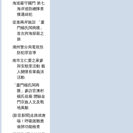
海巡嚴守國門 第七
海岸巡防總隊查
獲通緝犯
促進兩岸族誼 「廈
門楊氏閩商匯」
首次跨海探親之
旅
潮州警分局電視預
防犯罪宣導
南市立仁愛之家參
與安順里活動 藝
人關懷長輩義演
活動
「廈門楊氏閩商
匯」參訪官澳村
楊氏祖廟 體驗金
門宗族人文及戰
地風貌
(影音新聞)走路就會
喘！呼吸困難應
做肺功能檢查