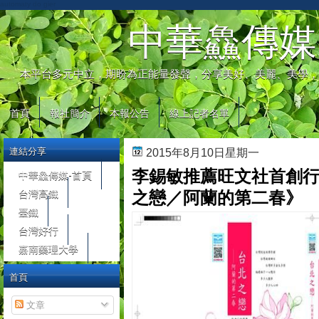
automaty do gier
中華鱻傳媒
本平台多元中立，期盼為正能量發聲，分享美好、美麗、美學，
首頁
報社簡介
本報公告
線上記者名單
連結分享
2015年8月10日星期一
李錫敏推薦旺文社首創
中華鱻傳媒-首頁
台灣高鐵
之戀／阿蘭的第二春》
臺鐵
台灣好行
嘉南藥理大學
首頁
文章