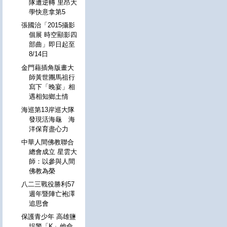
隊遭逆轉 里昂大
學快意拿第5
張國治「2015攝影
個展 時空顯影四
部曲」即日起至
8/14日
金門藉插角版畫大
師黃世團馬祖行
寫下「晚宴」相
遇相知鄉土情
海巡第13岸巡大隊
發現活海龜 海
洋保育盡心力
中華人間佛教聯合
總會成立 星雲大
師：以參與人間
佛教為榮
八二三戰役勝利57
週年暨陣亡袍澤
追思會
保護青少年 高雄鹽
埕警「K」他命