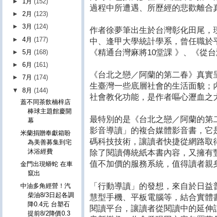
►
1月
(152)
過程中所遭遇、所歷經的悲歡離合
►
2月
(123)
►
3月
(124)
作者徐夢筆出生於台灣彰化田尾，
►
4月
(177)
中、逢甲大學統計學系，曾任職於
《精通台灣麻將10堂課 》、《從
►
5月
(168)
►
6月
(161)
《台北之戀／阿蘭的第二春》真實呈
►
7月
(174)
生臺灣一些底層社會的生活面貌；
▼
8月
(144)
社會教化功能，是作者嘔心瀝血之
蓋不同茶飲楠梓店
棒球主題館慶開
最特別的是《台北之戀／阿蘭的第
幕
影音導讀」的複合媒體影音書，它
米蘭捐贈奉獻箱盼
碼科技技術，讓讀者快捷從網路取
為美善募集到宅
沐浴經費
除了閱讀傳統紙本書內容，又擁有
值不加價的服務系統，值得讀者親
金門出現蟒蛇 在車
竄出
「行動導讀」的發想，來自於日益
中油多角經營！汽
柴油8/3日起各調
慧型手機、平板電腦等，結合實體
降0.4元 台塑石
閱讀平台，讓讀者從閱讀中的延伸
提前8/2降價0.3