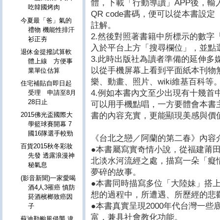
體，下載「行動導讀」APP後，輸
吃韓國烤肉
QR code書碼，便可以從本書設
今夏最「爸」氣的
註解。
禮物 機能性排汗
2.然後對照著書籍中所標示的數字
衫正夯
入於平台上方「搜尋欄位」，並點
退休金提撥試算軟
3.此時出版社為讀者準備的延伸多
體上線 方便事
以從手機屏幕上看到平面紙本刊物
業單位估算
樂、動畫、照片、wiki維基百科等
住宅補貼自即日起
4.例如本書內文至少出現有十幾首
受理 申請至8月
28日止
可以用手機點唱，一方要體會本書
書的內容充實，更能顯現美感與
2015佛光盃國際大
學籃球賽開幕 7
國16隊選手較勁
《台北之戀／阿蘭的第二春》內容
百貨2015秋冬彩妝
●本書屬寫實奇情小說，從福建莆
先發 透露浪漫神
北淡水河流經之處，描寫一朵「癡
秘氣息
夢碎的故事。
(影音新聞)一家愛喝
●本書同時描寫多位「大陸妹」搭
酒4人3罹癌 慎防
想的過程中，所遭遇、所歷經的悲
菸酒檳榔致癌因
●本書真實呈現2000年代台灣一
子
富，兼具社會教化功能。
蘇迪勒颱風侵襲 違