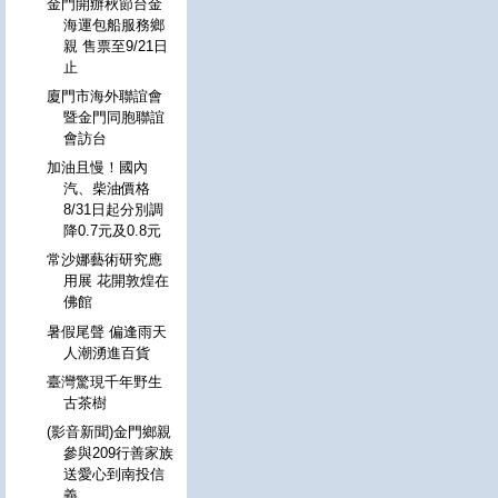
金門開辦秋節台金
海運包船服務鄉
親 售票至9/21日
止
廈門市海外聯誼會
暨金門同胞聯誼
會訪台
加油且慢！國內
汽、柴油價格
8/31日起分別調
降0.7元及0.8元
常沙娜藝術研究應
用展 花開敦煌在
佛館
暑假尾聲 偏逢雨天
人潮湧進百貨
臺灣驚現千年野生
古茶樹
(影音新聞)金門鄉親
參與209行善家族
送愛心到南投信
義