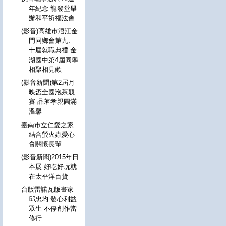
年紀念 龍發堂舉
辦和平祈福法會
(影音)高雄市浯江金
門同鄉會第九、
十屆就職典禮 金
湖國中第4屆同學
相聚相見歡
(影音新聞)第2屆月
映盃全國泡茶競
賽 品茗孝親圓滿
溫馨
臺南市立仁愛之家
結合螢火蟲愛心
會關懷長輩
(影音新聞)2015年日
本展 好吃好玩就
在太平洋百貨
台版雷諾瓦版畫家
邱忠均 發心利益
眾生 不停創作當
修行