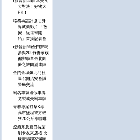
(影音新聞)日本美食
大對決！好物大
PK！
職務再設計協助身
障就業影片 「改
變，從這裡開
始」首播記者會
(影音新聞)金門鄉親
參與209行善家族
偏鄉學童臺北圓
夢之旅圓滿達陣
金門金城鎮北門社
區召開治安會議
警民交流
竊名車製造假車牌
竟製成失竊車牌
青春專案打擊K毒
高市鹽埕警方破
獲70公斤毒咖啡
療癒系及夏日抗菌
刷卡友來店禮 比
樣廣場獨家滿額