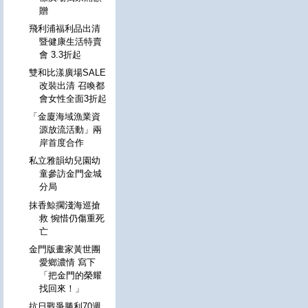
贈
飛利浦福利品出清
暨健康生活特賣
會 3.3折起
雙和比漾廣場SALE
改裝出清 召喚都
會女性全面3折起
「金廈海域漁業資
源放流活動」兩
岸首度合作
私立雅韻幼兒園幼
童參訪金門金城
分局
抹香鯨擱淺海巡搶
救 惋惜仍傷重死
亡
金門版畫家黃世團
愛鄉濃情 寫下
「把金門的榮耀
找回來！」
抗日戰爭勝利70週