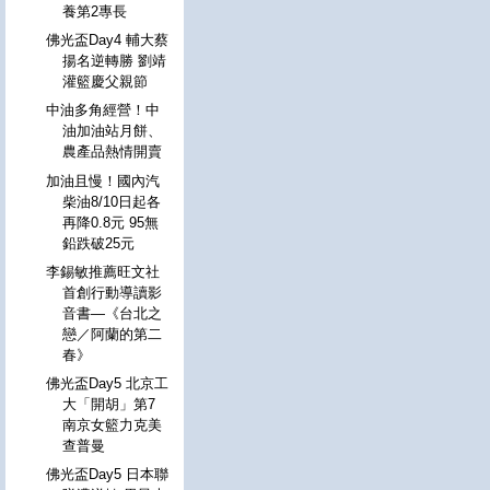
養第2專長
佛光盃Day4 輔大蔡
揚名逆轉勝 劉靖
灌籃慶父親節
中油多角經營！中
油加油站月餅、
農產品熱情開賣
加油且慢！國內汽
柴油8/10日起各
再降0.8元 95無
鉛跌破25元
李錫敏推薦旺文社
首創行動導讀影
音書—《台北之
戀／阿蘭的第二
春》
佛光盃Day5 北京工
大「開胡」第7
南京女籃力克美
查普曼
佛光盃Day5 日本聯