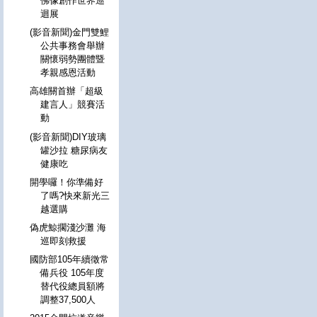
佛像創作世界巡
迴展
(影音新聞)金門雙鯉
公共事務會舉辦
關懷弱勢團體暨
孝親感恩活動
高雄關首辦「超級
建言人」競賽活
動
(影音新聞)DIY玻璃
罐沙拉 糖尿病友
健康吃
開學囉！你準備好
了嗎?快來新光三
越選購
偽虎鯨擱淺沙灘 海
巡即刻救援
國防部105年續徵常
備兵役 105年度
替代役總員額將
調整37,500人