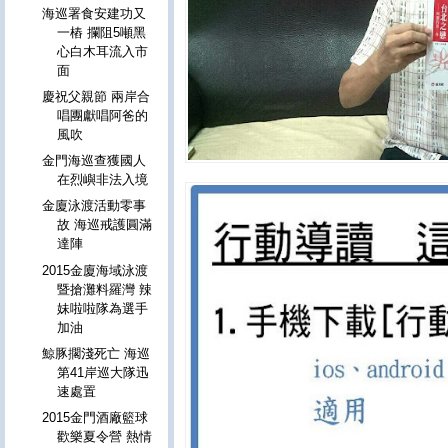
海巡署食安建功又
一樁 攔阻5噸黑
心白木耳流入市
面
慶祝父親節 兩岸合
唱團獻唱阿爸的
風吹
金門海巡查獲國人
在烈嶼非法入境
金廈泳渡活動零事
故 海巡戒護圓滿
達陣
2015金廈海域泳渡
暨搶灘料羅灣 辣
妹啦啦隊為選手
加油
鯨豚擱淺死亡 海巡
第41岸巡大隊迅
速處置
2015金門酒廠籃球
歡樂夏令營 熱情