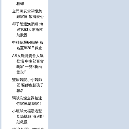
程碑
金門萬安堂關懷急
難家庭 散播愛心
椰子蟹遭漁網纏 海
巡第63大隊搶救
助脫困
中科院釋64職缺 報
名至8/20日截止
AS女鞋特賣會人氣
登場 中南部百貨
獨家 一雙3折兩
雙2折
豐原醫院小小醫師
營 醫師也替孩子
報名
竊賊洗澡全裸被逮
你家就是我家！
小琉球大福溪港驚
見綠蠵龜 海巡即
刻救援