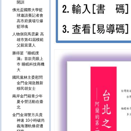
開訓
佛光盃國際大學籃
球邀請賽記者會
高市府廣場引爆
籃球魂
人物側寫馬雲豪 高
雄市第41屆模範
父親當選人
勝得棻『睡眠撲
滿』首款亮眼上
巿 睡眠科技商機
大
國民黨林主委慰問
金門金湖急難新
移民胡女士
兩岸金門籍青少年
夏令營活動在臺
北
金門金湖警方兵貴
神速 10小時破尚
義海灘軌條砦遭