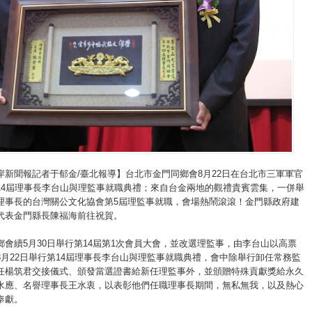
岸新聞報記者于郁金/臺北報導】台北市金門同鄉會8月22日在台北市三軍軍官
14屆理事長李台山與理監事就職典禮；來自台金兩地的觀禮貴賓雲集，一併舉
理事長的台灣關公文化協會第5屆理監事就職，會場熱鬧滾滾！金門縣政府建
代表金門縣長陳福海前往祝賀。
鄉會續5月30日舉行第14屆第1次會員大會，並改選理監事，由李台山以高票
8月22日舉行第14屆理事長李台山與理監事就職典禮，會中除舉行卸任常務監
任楊筑君交接儀式、頒發當選證書給新任理監事外，並頒贈特殊貢獻獎給永久
水應、名譽理事長王水衷，以表彰他們任職理事長期間，無私無我，以及熱心
奉獻。