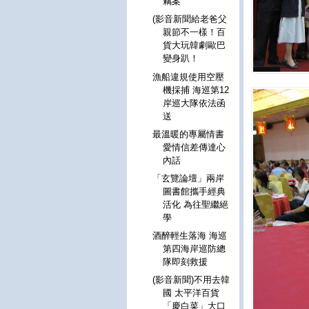
竊案
(影音新聞給老爸父
親節不一樣！百
貨大玩韓劇歐巴
變身趴！
漁船違規使用空壓
機採捕 海巡第12
岸巡大隊依法函
送
最溫暖的專屬情書
愛情信差傳達心
內話
「玄覽論壇」兩岸
圖書館攜手經典
活化 為往聖繼絕
學
酒醉輕生落海 海巡
第四海岸巡防總
隊即刻救援
(影音新聞)不用去韓
國 太平洋百貨
「慶白菜」大口