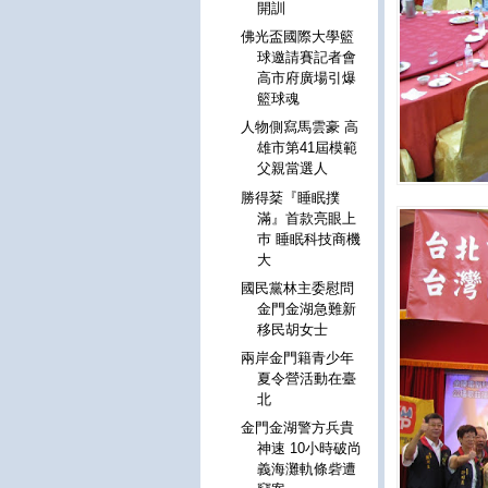
開訓
佛光盃國際大學籃
球邀請賽記者會
高市府廣場引爆
籃球魂
人物側寫馬雲豪 高
雄市第41屆模範
父親當選人
勝得棻『睡眠撲
滿』首款亮眼上
巿 睡眠科技商機
大
國民黨林主委慰問
金門金湖急難新
移民胡女士
兩岸金門籍青少年
夏令營活動在臺
北
金門金湖警方兵貴
神速 10小時破尚
義海灘軌條砦遭