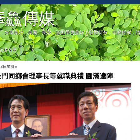
華鱻傳媒
，分享美好、美麗、美學，讓世界更美好！版權所有，非經授權，
記者名單
月23日星期日
金門同鄉會理事長等就職典禮 圓滿達陣