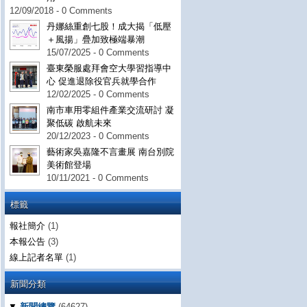
12/09/2018 - 0 Comments
丹娜絲重創七股！成大揭「低壓
＋風揚」疊加致極端暴潮
15/07/2025 - 0 Comments
臺東榮服處拜會空大學習指導中
心 促進退除役官兵就學合作
12/02/2025 - 0 Comments
南市車用零組件產業交流研討 凝
聚低碳 啟航未來
20/12/2023 - 0 Comments
藝術家吳嘉隆不言畫展 南台別院
美術館登場
10/11/2021 - 0 Comments
標籤
報社簡介
(1)
本報公告
(3)
線上記者名單
(1)
新聞分類
▼
新聞總覽
(64627)