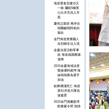
海巡署食安建功又
一樁 攔阻5噸黑
心白木耳流入市
面
慶祝父親節 兩岸合
唱團獻唱阿爸的
風吹
金門海巡查獲國人
在烈嶼非法入境
金廈泳渡活動零事
故 海巡戒護圓滿
達陣
2015金廈海域泳渡
暨搶灘料羅灣 辣
妹啦啦隊為選手
加油
鯨豚擱淺死亡 海巡
第41岸巡大隊迅
速處置
2015金門酒廠籃球
歡樂夏令營 熱情