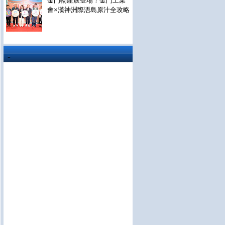
金門物產展登場！金門工業
會×漢神洲際浯島原汁全攻略
..