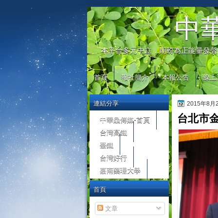
automaty do gier
中
本平台多元中立，期盼為正能量發聲
首頁
報社簡介
本報公告
線上
連結分享
2015年8
台北市
中華鱻傳媒-首頁
台灣高鐵
臺鐵
台灣好行
嘉南藥理大學
首頁
文章