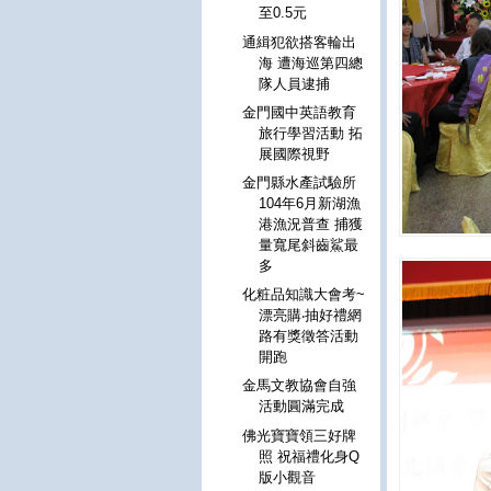
至0.5元
通緝犯欲搭客輪出
海 遭海巡第四總
隊人員逮捕
金門國中英語教育
旅行學習活動 拓
展國際視野
金門縣水產試驗所
104年6月新湖漁
港漁況普查 捕獲
量寬尾斜齒鯊最
多
化粧品知識大會考~
漂亮購‧抽好禮網
路有獎徵答活動
開跑
金馬文教協會自強
活動圓滿完成
佛光寶寶領三好牌
照 祝福禮化身Q
版小觀音