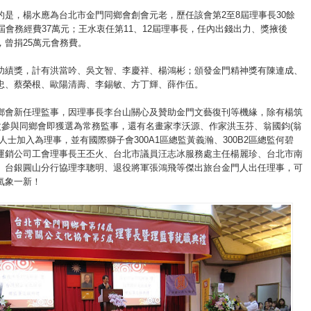
的是，楊水應為台北市金門同鄉會創會元老，歷任該會第2至8屆理事長30餘
屆會務經費37萬元；王水衷任第11、12屆理事長，任內出錢出力、獎掖後
，曾捐25萬元會務費。
功績獎，計有洪當吟、吳文智、李慶祥、楊鴻彬；頒發金門精神獎有陳連成、
忠、蔡榮根、歐陽清壽、李錫敏、方丁輝、薛作伍。
鄉會新任理監事，因理事長李台山關心及贊助金門文藝復刊等機緣，除有楊筑
首次參與同鄉會即獲選為常務監事，還有名畫家李沃源、作家洪玉芬、翁國鈞(翁
人士加入為理事，並有國際獅子會300A1區總監黃義瀚、300B2區總監何碧
運銷公司工會理事長王丕火、台北市議員汪志冰服務處主任楊麗珍、台北市南
、台銀圓山分行協理李聰明、退役將軍張鴻飛等傑出旅台金門人出任理事，可
氣象一新！