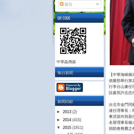
留言
QR CODE
中華鱻傳媒
每日新聞
【中華海峽兩
俱樂部舉行第
行李台山兼任
設處長許志忠
新聞回顧
台北市金門同
連任理事長；
►
2013
(2)
事洪當吟與新
►
2014
(415)
名譽理事長楊
▼
2015
(1811)
捐助會務費之