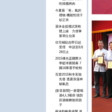
吃韓國烤肉
今夏最「爸」氣的
禮物 機能性排汗
衫正夯
退休金提撥試算軟
體上線 方便事
業單位估算
住宅補貼自即日起
受理 申請至8月
28日止
2015佛光盃國際大
學籃球賽開幕 7
國16隊選手較勁
百貨2015秋冬彩妝
先發 透露浪漫神
秘氣息
(影音新聞)一家愛喝
酒4人3罹癌 慎防
菸酒檳榔致癌因
子
蘇迪勒颱風侵襲 違