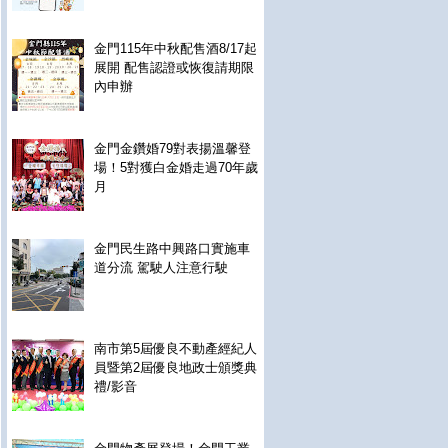
金門115年中秋配售酒8/17起
展開 配售認證或恢復請期限
內申辦
金門金鑽婚79對表揚溫馨登
場！5對獲白金婚走過70年歲
月
金門民生路中興路口實施車
道分流 駕駛人注意行駛
南市第5屆優良不動產經紀人
員暨第2屆優良地政士頒獎典
禮/影音