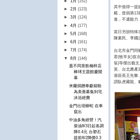
►
1月
(152)
其中值得一提
►
2月
(123)
載，曾捐第13
►
3月
(124)
進，不遺餘力
►
4月
(177)
當日另頒特殊
►
5月
(168)
陳素民、李國
►
6月
(161)
►
7月
(174)
台北市金門同
君(牧羊女)
▼
8月
(144)
翁)等傑出藝文
蓋不同茶飲楠梓店
英、台北農產
棒球主題館慶開
港區長王先黎
幕
謂臥虎藏龍、
米蘭捐贈奉獻箱盼
為美善募集到宅
沐浴經費
金門出現蟒蛇 在車
竄出
中油多角經營！汽
柴油8/3日起各調
降0.4元 台塑石
提前8/2降價0.3