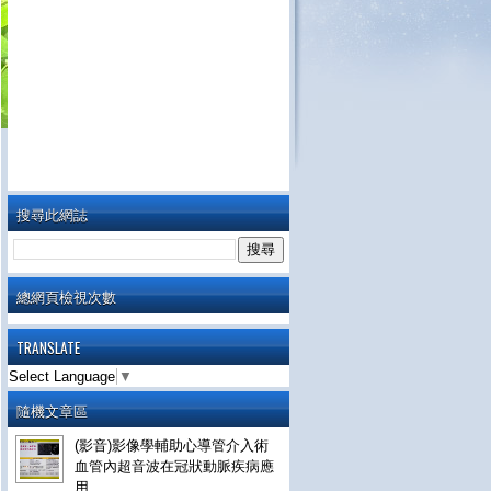
搜尋此網誌
總網頁檢視次數
TRANSLATE
Select Language
▼
隨機文章區
(影音)影像學輔助心導管介入術
血管內超音波在冠狀動脈疾病應
用