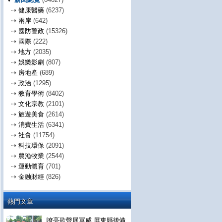
⇢
健康醫藥
(6237)
⇢
兩岸
(642)
⇢
國防警政
(15326)
⇢
國際
(222)
⇢
地方
(2035)
⇢
娛樂影劇
(807)
⇢
房地產
(689)
⇢
政治
(1295)
⇢
教育學術
(8402)
⇢
文化宗教
(2101)
⇢
旅遊美食
(2614)
⇢
消費生活
(6341)
⇢
社會
(11754)
⇢
科技環保
(2091)
⇢
農漁牧業
(2544)
⇢
運動體育
(701)
⇢
金融財經
(826)
熱門文章
嘹亮歌聲展軍威 屏東縣後備