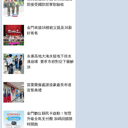
部接受國防部軍歌驗收
金門表揚16模範父親及16新
好爸爸
永康高地大淹水疑地下排水
溝崩壞 要求市府對症下藥解
決
苗栗榮服處謝浚豪處長布達
宣誓典禮
金門數位縣民卡啟動！智慧
升級全島支付圈 加碼回饋限
時開跑