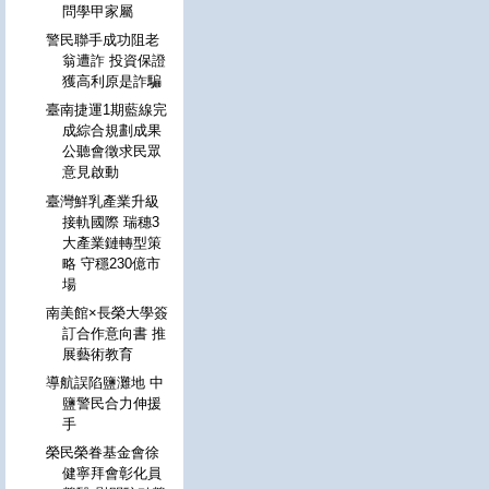
問學甲家屬
警民聯手成功阻老
翁遭詐 投資保證
獲高利原是詐騙
臺南捷運1期藍線完
成綜合規劃成果
公聽會徵求民眾
意見啟動
臺灣鮮乳產業升級
接軌國際 瑞穗3
大產業鏈轉型策
略 守穩230億市
場
南美館×長榮大學簽
訂合作意向書 推
展藝術教育
導航誤陷鹽灘地 中
鹽警民合力伸援
手
榮民榮眷基金會徐
健寧拜會彰化員