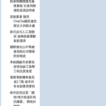
助身障團體擴充服
務量能 社會局辦
補助資源說明會
迎接夏暑 隆田
ChaCha園區邀您
親近大圳戲水趣
新式反式人工肩關
節 旋轉肌嚴重斷
裂新選擇
國際佛光山中華總
會捐助白河榮家
防疫物資
李鎮國籲市府重視
疫情加缺工衝擊
工程品質進度
選購電動機車最高
省2.7萬 南市尚
有名額要買要快
南市區所設置「國
稅/地方稅遠距視
訊櫃臺」 辦稅好