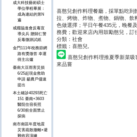
成大科技藝術碩士
學位學程畢展：
喜憨兒創作料理餐廳，採單點吃到
成為連結的第N
拉、烤物、炸物、煮物、鍋物、飲
遍
色做選擇；平日午餐435元，晚餐
戒癮協進會反毒宣
務費；歡迎來店內用鼓勵憨兒，訂位電話(
導尖兵 贈歸仁警
分類：社會
反毒微跡試紙
標籤：喜憨兒
,
金門111年稅務節網
路有獎徵答 幸運
喜憨兒創作料理推夏季新菜吸
得主出爐
來品嘗
臺南大豆雨害災損
6/25起現金救助
申請 籲農戶儘速
提出
本土確診40293死亡
151 臺南+3603
醫院住宿長照
6/30前全面禁止
探病
南市南區年度地震
災害疏散撤離×避
難收容演練