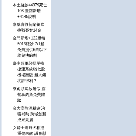
本土確診44379死亡
103 臺南新增
+4145說明
嘉藥喜收荷蘭餐飲
挑戰賽奪14金
金門新增+122累積
5013確診 7/1起
免費提供6歲以下
幼兒快篩劑
臺南藍軍怒批單軌
捷運系統猶七股
機場翻版 超大錢
坑誰得利？
來虎頭埤放暑假 露
營享釣魚免費體
驗
金大高教深耕連5年
獲補助 跨域創新
成果亮麗
女騎士遭野犬相撞
重傷未醒 議會慰