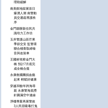
理助緩解
南美館地獄展首日
爆湧人潮 南警動
員交通疏導護秩
序
金門縣辦新住民共
識培力工作坊
玉井警護山區芒果
季節交安 監警環
聯合稽查取締噪
音與改裝車
王國材視察金門大
橋 預計7月底完
成全橋合攏
永康救國團捐血藝
起來 輕鬆好健康
穿越30餘年跨海尋
親 永康警海底撈
針圓滿空中連線
淨樓專案再展警效
3人民宿吸毒打鬼