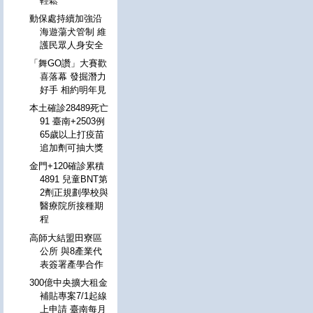
輕鬆
動保處持續加強沿
海遊蕩犬管制 維
護民眾人身安全
「舞GO讚」大賽歡
喜落幕 發掘潛力
好手 相約明年見
本土確診28489死亡
91 臺南+2503例
65歲以上打疫苗
追加劑可抽大獎
金門+120確診累積
4891 兒童BNT第
2劑正規劃學校與
醫療院所接種期
程
高師大結盟田寮區
公所 與8產業代
表簽署產學合作
300億中央擴大租金
補貼專案7/1起線
上申請 臺南每月