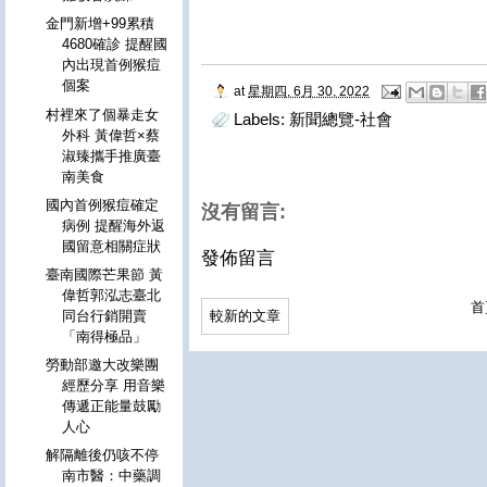
金門新增+99累積
4680確診 提醒國
內出現首例猴痘
個案
at
星期四, 6月 30, 2022
村裡來了個暴走女
Labels:
新聞總覽-社會
外科 黃偉哲×蔡
淑臻攜手推廣臺
南美食
國內首例猴痘確定
沒有留言:
病例 提醒海外返
國留意相關症狀
發佈留言
臺南國際芒果節 黃
偉哲郭泓志臺北
首
較新的文章
同台行銷開賣
「南得極品」
勞動部邀大改樂團
經歷分享 用音樂
傳遞正能量鼓勵
人心
解隔離後仍咳不停
南市醫：中藥調