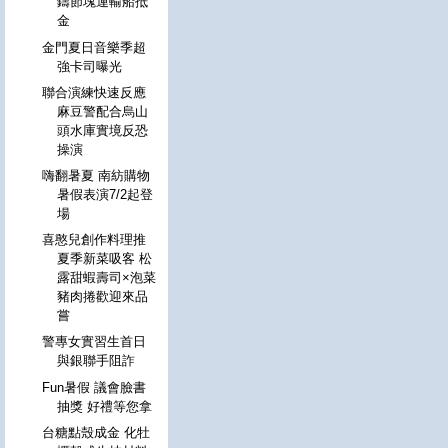
鑄節塊運輸船抵
金
金門夏日音樂季超
強卡司曝光
聯合演練快速反應
麻豆警配合烏山
頭水庫實境反恐
操演
嗨翻暑夏 南紡購物
暑假表演7/2起登
場
喜憨兒創作料理推
夏季新菜吸客 松
露甜蝦壽司×泡菜
豬肉捲歡迎來品
嘗
警專女實習生首日
與銀聯手阻詐
Fun暑假 議會臉書
抽獎 好禮等您拿
台糖點殼成金 化牡