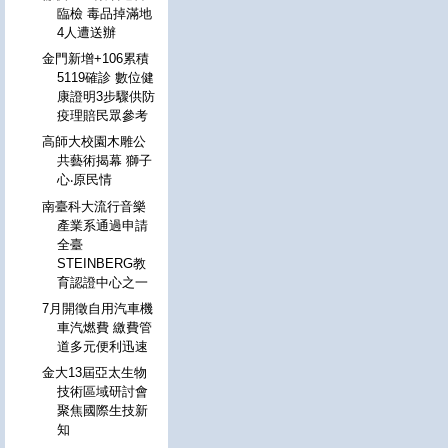
臨檢 毒品掉滿地
4人遭送辦
金門新增+106累積
5119確診 數位健
康證明3步驟供防
疫理賠民眾參考
高師大校園木雕公
共藝術揭幕 獅子
心‧原民情
南臺科大流行音樂
產業系通過申請
全臺
STEINBERG教
育認證中心之一
7月開徵自用汽車機
車汽燃費 繳費管
道多元便利迅速
金大13屆亞太生物
技術區域研討會
聚焦國際生技新
知