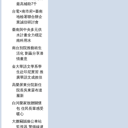
最高補助7千
台電×南市府×臺南
地檢署聯合辦企
業誠信研討會
臺南與中央多元供
水計畫全力穩定
南科用水
南台別院推藝術生
活化 劉贏分享漆
情畫意
金大華語文學系學
生赴印尼實習 推
廣華語文成效佳
高榮屏東分院新任
院長吳東霖布達
履新
白河榮家致贈關懷
包 住民長輩感受
暖心
大膽竊賊偷公車站
監視器 警循線逮