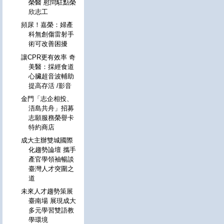
榮醫 慰問駐點榮
欣志工
頻尿！嘉榮：婦產
科無創傷雷射手
術可改善困擾
讓CPR更有效率 奇
美醫：採經食道
心臟超音波輔助
提高存活 /影音
金門「志企相投、
浯島共舟」招募
志願服務榮譽卡
特約商店
成大主辦雙城國際
化趨勢論壇 攜手
產官學領袖暢談
臺灣人才突圍之
道
未來人才趨勢策展
臺南場 展現成大
多元學習雙語教
學環境