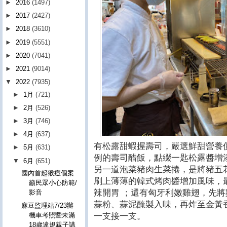
►
2016
(1497)
►
2017
(2427)
►
2018
(3610)
►
2019
(5551)
►
2020
(7041)
►
2021
(9014)
▼
2022
(7935)
►
1月
(721)
►
2月
(526)
►
3月
(746)
►
4月
(637)
有松露甜蝦握壽司，嚴選鮮甜營養
►
5月
(631)
例的壽司醋飯，點綴一匙松露醬增
▼
6月
(651)
另一道泡菜豬肉生菜捲，是將豬五
國內首起猴痘個案
刷上薄薄的韓式烤肉醬增加風味，
籲民眾小心防範/
辣開胃 ；還有匈牙利嫩雞翅，先
影音
蒜粉、蒜泥醃製入味，再炸至金黃
麻豆監理站7/23辦
一支接一支。
機車考照暨未滿
18歲違規親子講