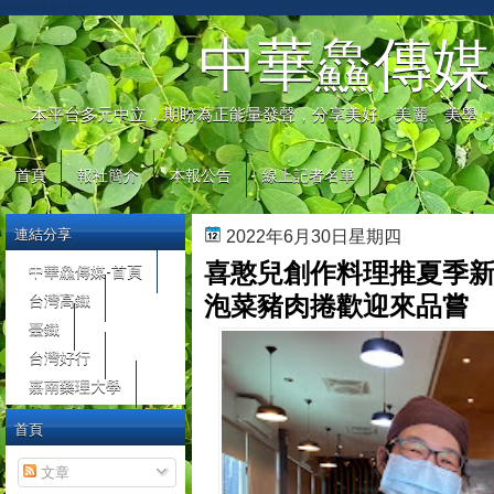
automaty do gier
中華鱻傳媒
本平台多元中立，期盼為正能量發聲，分享美好、美麗、美學，
首頁
報社簡介
本報公告
線上記者名單
連結分享
2022年6月30日星期四
喜憨兒創作料理推夏季新
中華鱻傳媒-首頁
台灣高鐵
泡菜豬肉捲歡迎來品嘗
臺鐵
台灣好行
嘉南藥理大學
首頁
文章