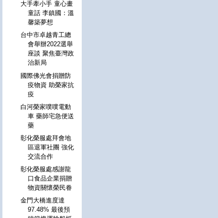
大手牽小手 童心畫
童話 李鎮國：溫
馨築夢想
台中市卓越青工總
會舉辦2022選舉
座談 聚焦臺灣政
治新局
國際佛光會捐贈防
疫物資 助榮家抗
疫
白河榮家噗噗電動
車 藥師宅急便送
藥
彰化榮服處拜會地
區退軍社團 強化
交流合作
彰化榮服處感謝龍
口食品企業捐贈
物資關懷榮民眷
金門大橋進度達
97.48% 最後預