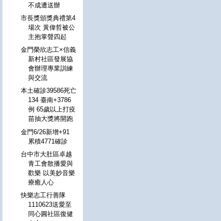
不成遭送辦
市長獎頒獎典禮第4
場次 黃偉哲被公
主抱掌聲四起
金門榮欣志工×信義
新村社區發展協
會辦理專業訓練
與交流
本土確診39586死亡
134 臺南+3786
例 65歲以上打疫
苗抽大獎將開跑
金門6/26新增+91
累積4771確診
台中市大肚區卓越
青工會散播愛與
歡樂 以美妙音樂
療癒人心
快樂志工行善隊
1110623送愛至
同心圓社區復健