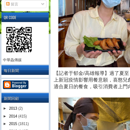
留言
QR CODE
中華鱻傳媒
每日新聞
【記者于郁金/高雄報導】過了夏
上新冠疫情影響用餐意願，喜憨兒
適合夏日的餐食，吸引消費者上門
新聞回顧
►
2013
(2)
►
2014
(415)
►
2015
(1811)