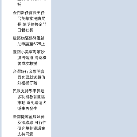
捕
金門新任首長出任
呂英華接消防局
長 陳明伶接金門
日報社長
建築物隔熱降溫補
助申請至6/28止
臺南小美軍海濱沙
灘男落海 海巡機
警成功救援
台灣好行套票開賣
買套票就送超值
好禮桶仔雞
民眾支持學甲興建
多功能教育園區
推動 避免遊蕩犬
憾事再發生
臺南捷運藍線延伸
及深綠線 可行性
研究規劃獲議會
支持同意