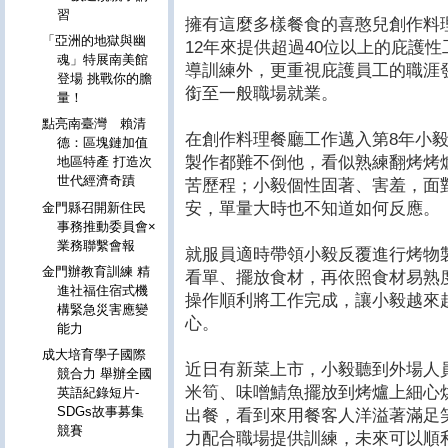
習
擁有這麼多樣餐食的喜憨兒創作料
「亞洲的地獄與幽
12年來提供超過40位以上的庇護
魂」特展南美館
導訓練外，更重視庇護員工的職涯
登場 挑戰你的膽
銜至一般職場就業。
量！
點亮南臺灣 賴清
在創作料理餐廳工作邁入第8年小
德：區塊鏈加值
製作都難不倒他，看似熟練翻烤烤
地區特產 打造次
世代經濟奇蹟
苦歷程；小毅個性固著、害羞，面
安，單量大時也不知道如何反應。
金門縣召開新住民
事務推動委員會×
業務聯繫會報
就服員適時帶領小毅反覆進行烤物
金門辦教育訓練 精
看單、擺放食材，再依照食材易熟
進社福住宿式機
操作順利將工作完成，讓小毅越來
構緊急災害應變
心。
能力
成大培育學子國際
近日有新菜上市，小毅聽到外場人
競合力 舉辦全國
米筍、味噌鯖魚擺放到烤爐上細心
英語紀錄短片-
SDGs故事募集
出餐，看到來用餐客人洋溢著滿足
競賽
力配合職場提供訓練，未來可以順