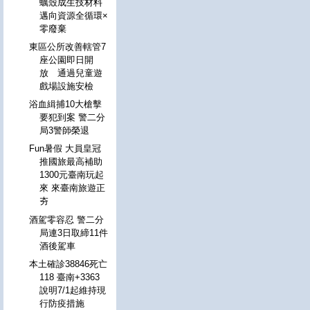
蠣殼成生技材料
邁向資源全循環×
零廢棄
東區公所改善轄管7
座公園即日開
放 通過兒童遊
戲場設施安檢
浴血緝捕10大槍擊
要犯到案 警二分
局3警師榮退
Fun暑假 大員皇冠
推國旅最高補助
1300元臺南玩起
來 來臺南旅遊正
夯
酒駕零容忍 警二分
局連3日取締11件
酒後駕車
本土確診38846死亡
118 臺南+3363
說明7/1起維持現
行防疫措施