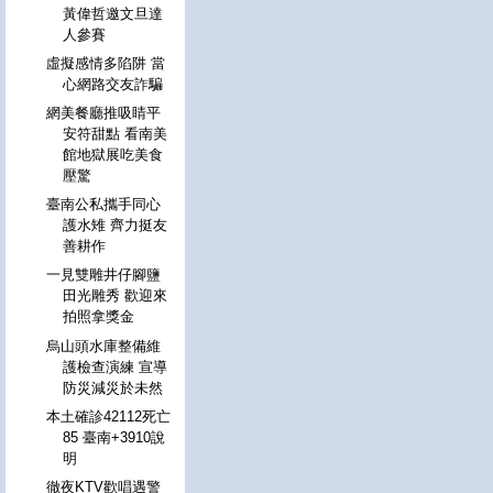
黃偉哲邀文旦達
人參賽
虛擬感情多陷阱 當
心網路交友詐騙
網美餐廳推吸睛平
安符甜點 看南美
館地獄展吃美食
壓驚
臺南公私攜手同心
護水雉 齊力挺友
善耕作
一見雙雕井仔腳鹽
田光雕秀 歡迎來
拍照拿獎金
烏山頭水庫整備維
護檢查演練 宣導
防災減災於未然
本土確診42112死亡
85 臺南+3910說
明
徹夜KTV歡唱遇警