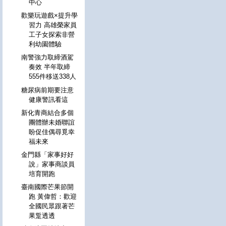
中心
歡樂玩遊戲×提升學
習力 高雄榮家員
工子女探索非營
利幼園體驗
南警強力取締酒駕
奏效 半年取締
555件移送338人
糖尿病前期要注意
健康警訊看這
新化青商結合多個
團體辦未婚聯誼
盼促佳偶尋覓幸
福未來
金門縣「家事好好
說」家事商談員
培育開跑
臺南國際芒果節開
跑 黃偉哲：歡迎
全國民眾跟著芒
果踅透透