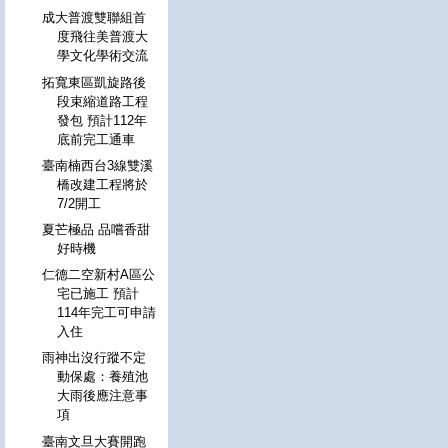
成大普渡雙聯組首
度飛往美普渡大
學文化學術交流
拓寬東區凱旋路後
段束縮道路工程
發包 預計112年
底前完工通車
臺南楠西台3線雙溪
橋改建工程將於
7/2開工
夏芒極品 品嚐香甜
好時機
仁德二空新村A區公
宅已施工 預計
114年完工可申請
入住
雨神出沒行蹤不定
動保處：養殖池
大雨後應注意事
項
臺南文旦大賽開跑