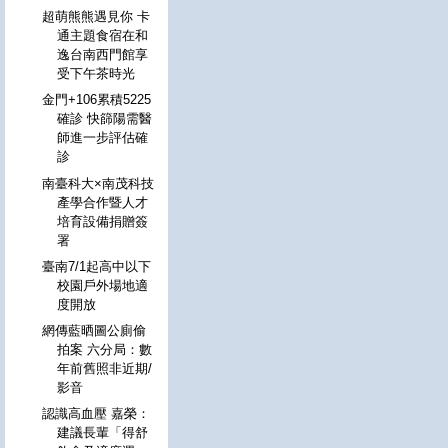
超萌熊熊遇見你 卡
通主題食宿在和
逸台南西門館享
受下午茶時光
金門+106累積5225
確診 快篩陽需醫
師進一步評估確
診
南臺科大×南茂科技
產學合作暨人才
培育設備捐贈簽
署
臺南7/1起高中以下
校園戶外場地適
度開放
網傳藍晒圖公廁偷
拍案 六分局：數
年前舊照非近期/
影音
認識高血壓 嘉榮：
建議長輩「得舒