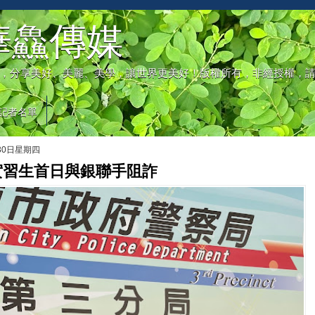
華鱻傳媒
，分享美好、美麗、美學，讓世界更美好！版權所有，非經授權，
記者名單
月30日星期四
實習生首日與銀聯手阻詐