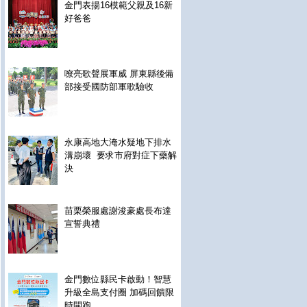
金門表揚16模範父親及16新
好爸爸
嘹亮歌聲展軍威 屏東縣後備
部接受國防部軍歌驗收
永康高地大淹水疑地下排水
溝崩壞 要求市府對症下藥解
決
苗栗榮服處謝浚豪處長布達
宣誓典禮
金門數位縣民卡啟動！智慧
升級全島支付圈 加碼回饋限
時開跑