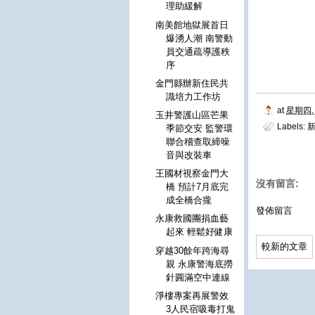
理助緩解
南美館地獄展首日
爆湧人潮 南警動
員交通疏導護秩
序
金門縣辦新住民共
識培力工作坊
at
星期四, 
玉井警護山區芒果
Labels:
新
季節交安 監警環
聯合稽查取締噪
音與改裝車
王國材視察金門大
沒有留言:
橋 預計7月底完
成全橋合攏
發佈留言
永康救國團捐血藝
起來 輕鬆好健康
較新的文章
穿越30餘年跨海尋
親 永康警海底撈
針圓滿空中連線
淨樓專案再展警效
3人民宿吸毒打鬼