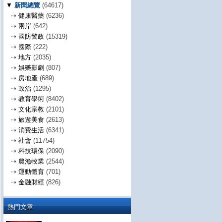
▼
新聞總覽
(64617)
⇢
健康醫藥
(6236)
⇢
兩岸
(642)
⇢
國防警政
(15319)
⇢
國際
(222)
⇢
地方
(2035)
⇢
娛樂影劇
(807)
⇢
房地產
(689)
⇢
政治
(1295)
⇢
教育學術
(8402)
⇢
文化宗教
(2101)
⇢
旅遊美食
(2613)
⇢
消費生活
(6341)
⇢
社會
(11754)
⇢
科技環保
(2090)
⇢
農漁牧業
(2544)
⇢
運動體育
(701)
⇢
金融財經
(826)
熱門文章