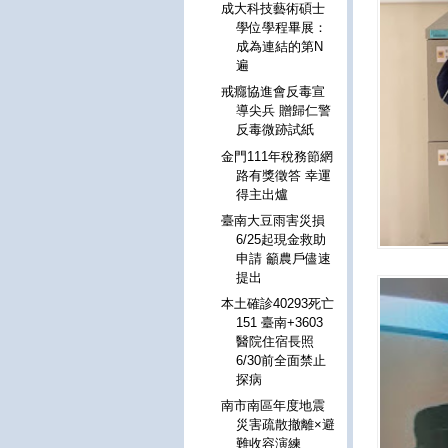
成大科技藝術碩士
學位學程畢展：
成為連結的第N
遍
戒癮協進會反毒宣
導尖兵 贈歸仁警
反毒微跡試紙
金門111年稅務節網
路有獎徵答 幸運
得主出爐
臺南大豆雨害災損
6/25起現金救助
申請 籲農戶儘速
提出
本土確診40293死亡
151 臺南+3603
醫院住宿長照
6/30前全面禁止
探病
南市南區年度地震
災害疏散撤離×避
難收容演練