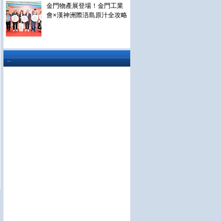
金門物產展登場！金門工業
會×漢神洲際浯島原汁全攻略
..