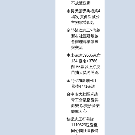
不成遭送辦
市長獎頒獎典禮第4
場次 黃偉哲被公
主抱掌聲四起
金門榮欣志工×信義
新村社區發展協
會辦理專業訓練
與交流
本土確診39586死亡
134 臺南+3786
例 65歲以上打疫
苗抽大獎將開跑
金門6/26新增+91
累積4771確診
台中市大肚區卓越
青工會散播愛與
歡樂 以美妙音樂
療癒人心
快樂志工行善隊
1110623送愛至
同心圓社區復健