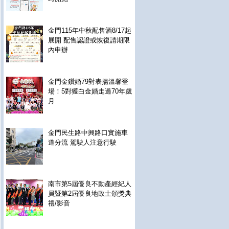
金門115年中秋配售酒8/17起
展開 配售認證或恢復請期限
內申辦
金門金鑽婚79對表揚溫馨登
場！5對獲白金婚走過70年歲
月
金門民生路中興路口實施車
道分流 駕駛人注意行駛
南市第5屆優良不動產經紀人
員暨第2屆優良地政士頒獎典
禮/影音