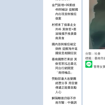
金門新增+99累積
4680確診 提醒國
內出現首例猴痘
個案
村裡來了個暴走女
外科 黃偉哲×蔡
淑臻攜手推廣臺
南美食
國內首例猴痘確定
病例 提醒海外返
國留意相關症狀
分類：社會
標籤：臺南市
臺南國際芒果節 黃
偉哲郭泓志臺北
警專女
同台行銷開賣
「南得極品」
勞動部邀大改樂團
經歷分享 用音樂
傳遞正能量鼓勵
人心
解隔離後仍咳不停
南市醫：中藥調