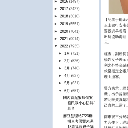
►
2016
(1497)
►
2017
(2427)
►
2018
(3610)
【記者于郁金/
►
2019
(5551)
玉山銀行安南
要投資早餐店
►
2020
(7041)
出所協助處理
►
2021
(9014)
元。
▼
2022
(7935)
►
1月
(721)
經查，副所長
楊姓女子表示
►
2月
(526)
利之外幣金融
►
3月
(746)
款至指定之帳
►
4月
(637)
理由搪塞。
►
5月
(631)
警方表示，經
▼
6月
(651)
機，出示曾接
國內首起猴痘個案
若此投資真是
籲民眾小心防範/
己真的上當了
影音
麻豆監理站7/23辦
南市警三分局
機車考照暨未滿
力合作下，詳
18歲違規親子講