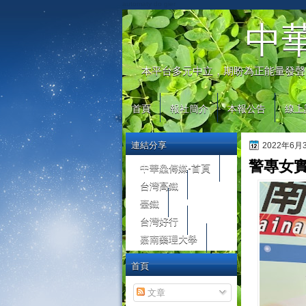
automaty do gier
中
本平台多元中立，期盼為正能量發聲
首頁
報社簡介
本報公告
線上
連結分享
2022年6
警專女
中華鱻傳媒-首頁
台灣高鐵
臺鐵
台灣好行
嘉南藥理大學
首頁
文章