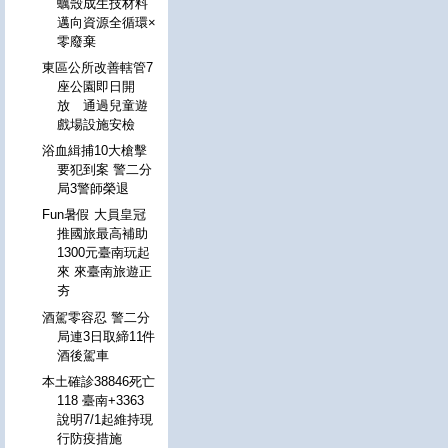
蠣殼成生技材料
邁向資源全循環×
零廢棄
東區公所改善轄管7
座公園即日開
放 通過兒童遊
戲場設施安檢
浴血緝捕10大槍擊
要犯到案 警二分
局3警師榮退
Fun暑假 大員皇冠
推國旅最高補助
1300元臺南玩起
來 來臺南旅遊正
夯
酒駕零容忍 警二分
局連3日取締11件
酒後駕車
本土確診38846死亡
118 臺南+3363
說明7/1起維持現
行防疫措施