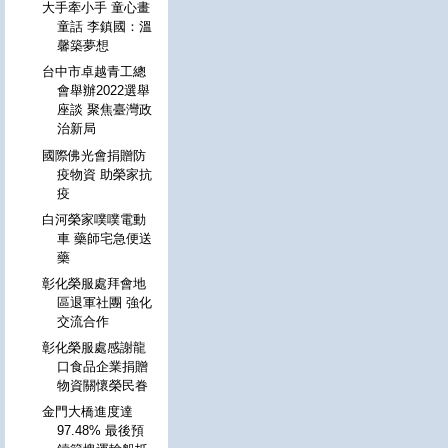
大手牽小手 童心畫
童話 李鎮國：溫
馨築夢想
台中市卓越青工總
會舉辦2022選舉
座談 聚焦臺灣政
治新局
國際佛光會捐贈防
疫物資 助榮家抗
疫
白河榮家噗噗電動
車 藥師宅急便送
藥
彰化榮服處拜會地
區退軍社團 強化
交流合作
彰化榮服處感謝龍
口食品企業捐贈
物資關懷榮民眷
金門大橋進度達
97.48% 最後預