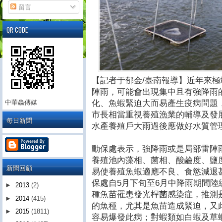
留言
QR CODE
【記者于郁金/臺南報導】近年來
陣雨，可能會出現集中且有強降雨
化、魚蝦緊迫大而易產生疫病問題
中華鱻傳媒
市長相當重視養殖漁業的輔導及發
每日新聞
水產養殖戶大雨過後應做好水質管
動保處表示，強降雨或是局部雷陣
養殖池內藻相、菌相、酸鹼度、鹽
新聞回顧
易使養殖魚蝦適應不良、食慾減退
保處自5月下旬至6月中降雨期間
►
2013
(2)
種魚苗罹患發光桿菌感染症，推測
►
2014
(415)
的魚種，尤其是魚苗造成緊迫，又
►
2015
(1811)
容易爆發此病；對蝦類如白蝦及草