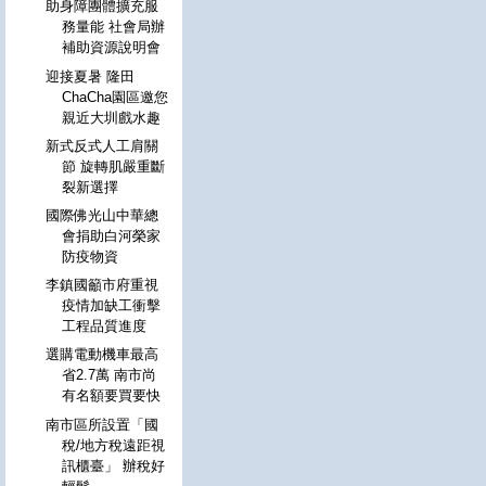
助身障團體擴充服
務量能 社會局辦
補助資源說明會
迎接夏暑 隆田
ChaCha園區邀您
親近大圳戲水趣
新式反式人工肩關
節 旋轉肌嚴重斷
裂新選擇
國際佛光山中華總
會捐助白河榮家
防疫物資
李鎮國籲市府重視
疫情加缺工衝擊
工程品質進度
選購電動機車最高
省2.7萬 南市尚
有名額要買要快
南市區所設置「國
稅/地方稅遠距視
訊櫃臺」 辦稅好