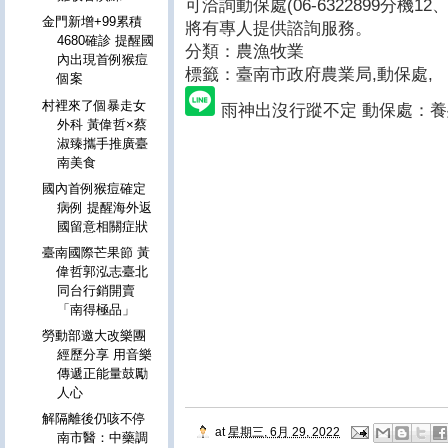
可洽詢動保處(06-6322899分機12、
金門新增+99累積
將有專人提供諮詢服務。
4680確診 提醒國
分類：農漁牧業
內出現首例猴痘
標籤：臺南市政府農業局
,動保處,
個案
村裡來了個暴走女
雨神出沒行蹤不定 動保處：
外科 黃偉哲×蔡
淑臻攜手推廣臺
南美食
國內首例猴痘確定
病例 提醒海外返
國留意相關症狀
臺南國際芒果節 黃
偉哲郭泓志臺北
同台行銷開賣
「南得極品」
勞動部邀大改樂團
經歷分享 用音樂
傳遞正能量鼓勵
人心
解隔離後仍咳不停
at
星期三, 6月 29, 2022
南市醫：中藥調