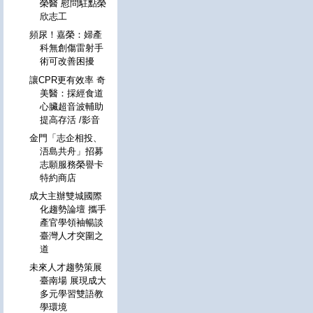
榮醫 慰問駐點榮
欣志工
頻尿！嘉榮：婦產
科無創傷雷射手
術可改善困擾
讓CPR更有效率 奇
美醫：採經食道
心臟超音波輔助
提高存活 /影音
金門「志企相投、
浯島共舟」招募
志願服務榮譽卡
特約商店
成大主辦雙城國際
化趨勢論壇 攜手
產官學領袖暢談
臺灣人才突圍之
道
未來人才趨勢策展
臺南場 展現成大
多元學習雙語教
學環境