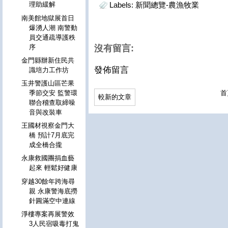
Labels:
新聞總覽-農漁牧業
理助緩解
南美館地獄展首日
爆湧人潮 南警動
員交通疏導護秩
序
沒有留言:
金門縣辦新住民共
發佈留言
識培力工作坊
玉井警護山區芒果
首
季節交安 監警環
較新的文章
聯合稽查取締噪
音與改裝車
王國材視察金門大
橋 預計7月底完
成全橋合攏
永康救國團捐血藝
起來 輕鬆好健康
穿越30餘年跨海尋
親 永康警海底撈
針圓滿空中連線
淨樓專案再展警效
3人民宿吸毒打鬼