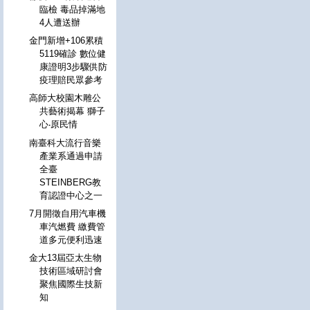
臨檢 毒品掉滿地
4人遭送辦
金門新增+106累積
5119確診 數位健
康證明3步驟供防
疫理賠民眾參考
高師大校園木雕公
共藝術揭幕 獅子
心‧原民情
南臺科大流行音樂
產業系通過申請
全臺
STEINBERG教
育認證中心之一
7月開徵自用汽車機
車汽燃費 繳費管
道多元便利迅速
金大13屆亞太生物
技術區域研討會
聚焦國際生技新
知