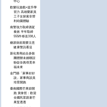
中心
歡樂玩遊戲×提升學
習力 高雄榮家員
工子女探索非營
利幼園體驗
南警強力取締酒駕
奏效 半年取締
555件移送338人
糖尿病前期要注意
健康警訊看這
新化青商結合多個
團體辦未婚聯誼
盼促佳偶尋覓幸
福未來
金門縣「家事好好
說」家事商談員
培育開跑
臺南國際芒果節開
跑 黃偉哲：歡迎
全國民眾跟著芒
果踅透透