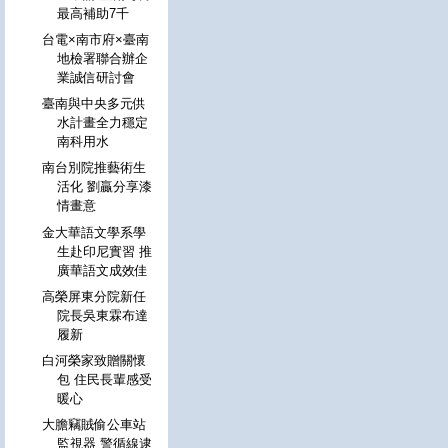
最高補助7千
台電×南市府×臺南
地檢署聯合辦企
業誠信研討會
臺南與中央多元供
水計畫全力穩定
南科用水
南台別院推藝術生
活化 劉贏分享漆
情畫意
金大華語文學系學
生赴印尼實習 推
廣華語文成效佳
高榮屏東分院新任
院長吳東霖布達
履新
白河榮家致贈關懷
包 住民長輩感受
暖心
大膽竊賊偷公車站
監視器 警循線逮