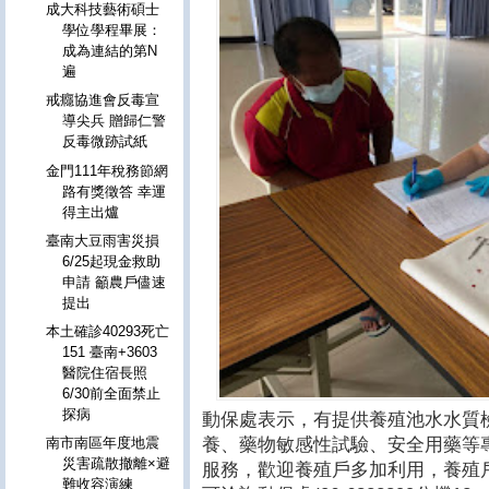
成大科技藝術碩士
學位學程畢展：
成為連結的第N
遍
戒癮協進會反毒宣
導尖兵 贈歸仁警
反毒微跡試紙
金門111年稅務節網
路有獎徵答 幸運
得主出爐
臺南大豆雨害災損
6/25起現金救助
申請 籲農戶儘速
提出
本土確診40293死亡
151 臺南+3603
醫院住宿長照
6/30前全面禁止
探病
動保處表示，有提供養殖池水水質
養、藥物敏感性試驗、安全用藥等
南市南區年度地震
災害疏散撤離×避
服務，歡迎養殖戶多加利用，養殖
難收容演練