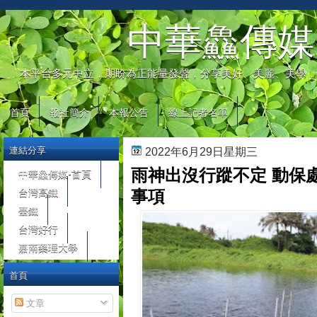
automaty do gier
中華鱻傳媒
本平台多元中立，期盼為正能量發聲，分享美好、美麗、美學，
首頁
報社簡介
本報公告
線上記者名單
連結分享
2022年6月29日星期三
雨神出沒行蹤不定 動保
中華鱻傳媒-首頁
台灣高鐵
事項
臺鐵
台灣好行
嘉南藥理大學
首頁
文章