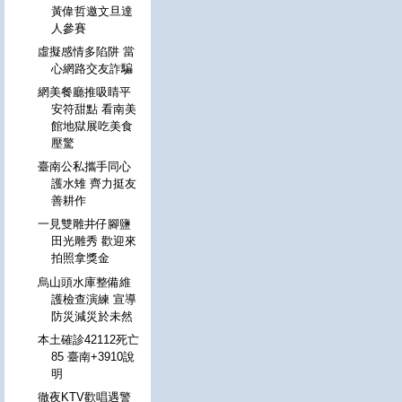
黃偉哲邀文旦達
人參賽
虛擬感情多陷阱 當
心網路交友詐騙
網美餐廳推吸睛平
安符甜點 看南美
館地獄展吃美食
壓驚
臺南公私攜手同心
護水雉 齊力挺友
善耕作
一見雙雕井仔腳鹽
田光雕秀 歡迎來
拍照拿獎金
烏山頭水庫整備維
護檢查演練 宣導
防災減災於未然
本土確診42112死亡
85 臺南+3910說
明
徹夜KTV歡唱遇警