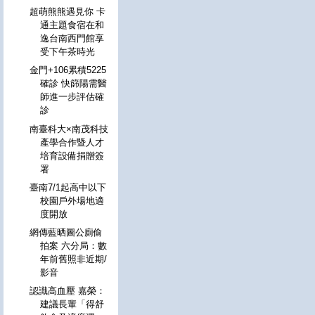
超萌熊熊遇見你 卡
通主題食宿在和
逸台南西門館享
受下午茶時光
金門+106累積5225
確診 快篩陽需醫
師進一步評估確
診
南臺科大×南茂科技
產學合作暨人才
培育設備捐贈簽
署
臺南7/1起高中以下
校園戶外場地適
度開放
網傳藍晒圖公廁偷
拍案 六分局：數
年前舊照非近期/
影音
認識高血壓 嘉榮：
建議長輩「得舒