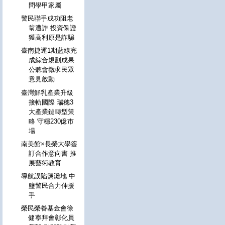
問學甲家屬
警民聯手成功阻老
翁遭詐 投資保證
獲高利原是詐騙
臺南捷運1期藍線完
成綜合規劃成果
公聽會徵求民眾
意見啟動
臺灣鮮乳產業升級
接軌國際 瑞穗3
大產業鏈轉型策
略 守穩230億市
場
南美館×長榮大學簽
訂合作意向書 推
展藝術教育
導航誤陷鹽灘地 中
鹽警民合力伸援
手
榮民榮眷基金會徐
健寧拜會彰化員