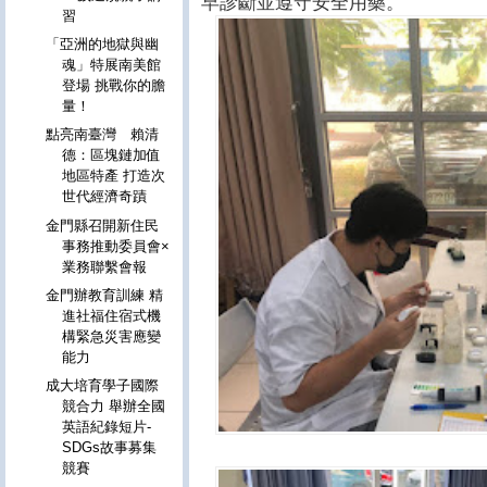
早診斷並遵守安全用藥。
習
「亞洲的地獄與幽
魂」特展南美館
登場 挑戰你的膽
量！
點亮南臺灣 賴清
德：區塊鏈加值
地區特產 打造次
世代經濟奇蹟
金門縣召開新住民
事務推動委員會×
業務聯繫會報
金門辦教育訓練 精
進社福住宿式機
構緊急災害應變
能力
成大培育學子國際
競合力 舉辦全國
英語紀錄短片-
SDGs故事募集
競賽