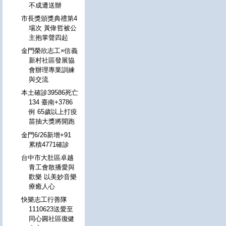
不成遭送辦
市長獎頒獎典禮第4
場次 黃偉哲被公
主抱掌聲四起
金門榮欣志工×信義
新村社區發展協
會辦理專業訓練
與交流
本土確診39586死亡
134 臺南+3786
例 65歲以上打疫
苗抽大獎將開跑
金門6/26新增+91
累積4771確診
台中市大肚區卓越
青工會散播愛與
歡樂 以美妙音樂
療癒人心
快樂志工行善隊
1110623送愛至
同心圓社區復健