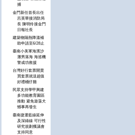
捕
金門新任首長出任
呂英華接消防局
長 陳明伶接金門
日報社長
建築物隔熱降溫補
助申請至6/28止
臺南小美軍海濱沙
灘男落海 海巡機
警成功救援
台灣好行套票開賣
買套票就送超值
好禮桶仔雞
民眾支持學甲興建
多功能教育園區
推動 避免遊蕩犬
憾事再發生
臺南捷運藍線延伸
及深綠線 可行性
研究規劃獲議會
支持同意