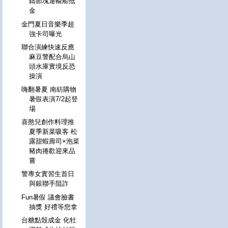
鑄節塊運輸船抵
金
金門夏日音樂季超
強卡司曝光
聯合演練快速反應
麻豆警配合烏山
頭水庫實境反恐
操演
嗨翻暑夏 南紡購物
暑假表演7/2起登
場
喜憨兒創作料理推
夏季新菜吸客 松
露甜蝦壽司×泡菜
豬肉捲歡迎來品
嘗
警專女實習生首日
與銀聯手阻詐
Fun暑假 議會臉書
抽獎 好禮等您拿
台糖點殼成金 化牡