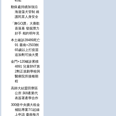
輕鬆
動保處持續加強沿
海遊蕩犬管制 維
護民眾人身安全
「舞GO讚」大賽歡
喜落幕 發掘潛力
好手 相約明年見
本土確診28489死亡
91 臺南+2503例
65歲以上打疫苗
追加劑可抽大獎
金門+120確診累積
4891 兒童BNT第
2劑正規劃學校與
醫療院所接種期
程
高師大結盟田寮區
公所 與8產業代
表簽署產學合作
300億中央擴大租金
補貼專案7/1起線
上申請 臺南每月