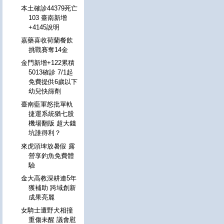
本土確診44379死亡
103 臺南新增
+4145說明
嘉藥喜收荷蘭餐飲
挑戰賽奪14金
金門新增+122累積
5013確診 7/1起
免費提供6歲以下
幼兒快篩劑
臺南藍軍怒批單軌
捷運系統猶七股
機場翻版 超大錢
坑誰得利？
來虎頭埤放暑假 露
營享釣魚免費體
驗
金大高教深耕連5年
獲補助 跨域創新
成果亮麗
女騎士遭野犬相撞
重傷未醒 議會慰