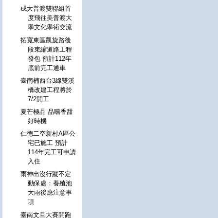
成大普渡雙聯組首
度飛往美普渡大
學文化學術交流
拓寬東區凱旋路後
段束縮道路工程
發包 預計112年
底前完工通車
臺南楠西台3線雙溪
橋改建工程將於
7/2開工
夏芒極品 品嚐香甜
好時機
仁德二空新村A區公
宅已施工 預計
114年完工可申請
入住
雨神出沒行蹤不定
動保處：養殖池
大雨後應注意事
項
臺南文旦大賽開跑