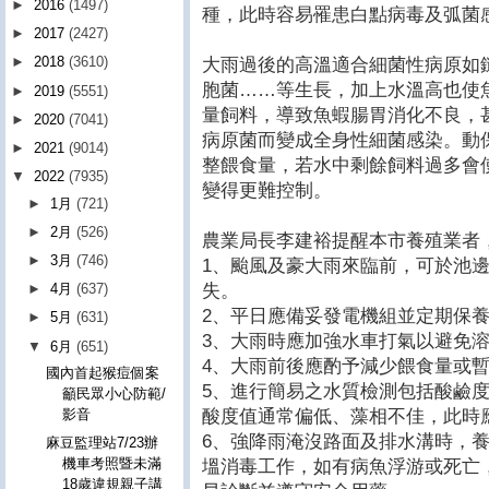
►
2016
(1497)
種，此時容易罹患白點病毒及弧菌
►
2017
(2427)
►
2018
(3610)
大雨過後的高溫適合細菌性病原如
胞菌……等生長，加上水溫高也使
►
2019
(5551)
量飼料，導致魚蝦腸胃消化不良，
►
2020
(7041)
病原菌而變成全身性細菌感染。動
►
2021
(9014)
整餵食量，若水中剩餘飼料過多會
▼
2022
(7935)
變得更難控制。
►
1月
(721)
►
2月
(526)
農業局長李建裕提醒本市養殖業者
►
3月
(746)
1、颱風及豪大雨來臨前，可於池
失。
►
4月
(637)
2、平日應備妥發電機組並定期保
►
5月
(631)
3、大雨時應加強水車打氣以避免
▼
6月
(651)
4、大雨前後應酌予減少餵食量或
國內首起猴痘個案
5、進行簡易之水質檢測包括酸鹼
籲民眾小心防範/
酸度值通常偏低、藻相不佳，此時
影音
6、強降雨淹沒路面及排水溝時，
麻豆監理站7/23辦
機車考照暨未滿
塭消毒工作，如有病魚浮游或死亡
18歲違規親子講