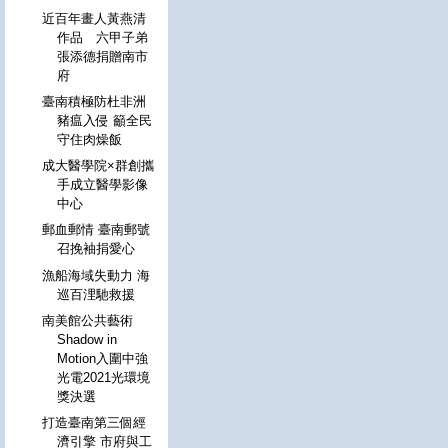
近百年畫人黃燕清
作品 六甲子弟
張添德捐贈南市
府
臺南積極防杜非洲
豬瘟入侵 籲全民
守住肉燥飯
成大醫學院×群創攜
手成立醫學影像
中心
郵血郵情 臺南郵號
召挽袖捐愛心
漁船海域失動力 海
巡百浬馳救援
南美館公共藝術
Shadow in
Motion入圍中強
光電2021光環境
獎決選
打造臺南第三個經
濟引擎 市府與工