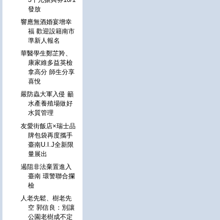
發放
響應無酒婚宴增幸
福 歡迎設籍南市
準新人報名
華醫學生鄭芷羚、
康家維多益英檢
拿高分 師生分享
喜悅
嚴防蟲大軍入侵 籲
水產養殖場做好
水質管理
友愛街飯店×瑞士品
牌包袋再度攜手
臺南U.I.J全新限
量展出
遏阻非法棄置進入
臺南 環警聯合攔
檢
人老先鬆、樹老先
空 郭信良：別讓
公園老樹成不定