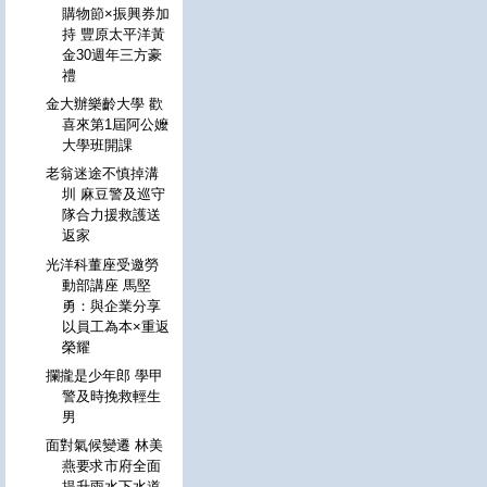
購物節×振興券加
持 豐原太平洋黃
金30週年三方豪
禮
金大辦樂齡大學 歡
喜來第1屆阿公嬤
大學班開課
老翁迷途不慎掉溝
圳 麻豆警及巡守
隊合力援救護送
返家
光洋科董座受邀勞
動部講座 馬堅
勇：與企業分享
以員工為本×重返
榮耀
攔攏是少年郎 學甲
警及時挽救輕生
男
面對氣候變遷 林美
燕要求市府全面
提升雨水下水道