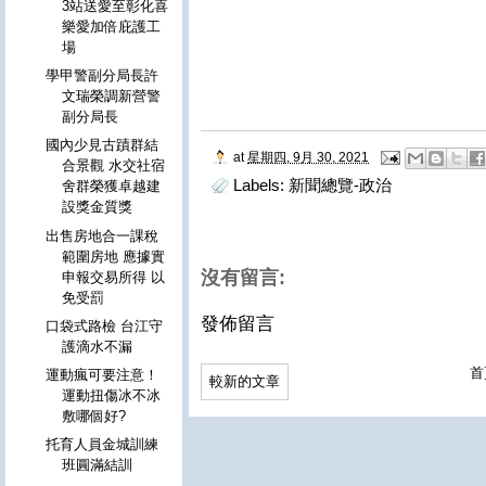
3站送愛至彰化喜
樂愛加倍庇護工
場
學甲警副分局長許
文瑞榮調新營警
副分局長
國內少見古蹟群結
at
星期四, 9月 30, 2021
合景觀 水交社宿
Labels:
新聞總覽-政治
舍群榮獲卓越建
設獎金質獎
出售房地合一課稅
範圍房地 應據實
沒有留言:
申報交易所得 以
免受罰
發佈留言
口袋式路檢 台江守
護滴水不漏
首
運動瘋可要注意！
較新的文章
運動扭傷冰不冰
敷哪個好?
托育人員金城訓練
班圓滿結訓