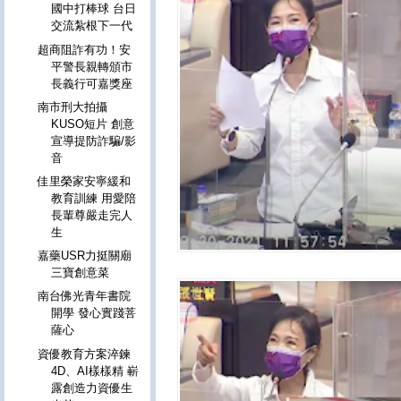
國中打棒球 台日
交流紮根下一代
超商阻詐有功！安
平警長親轉頒市
長義行可嘉獎座
南市刑大拍攝
KUSO短片 創意
宣導提防詐騙/影
音
佳里榮家安寧緩和
教育訓練 用愛陪
長輩尊嚴走完人
生
嘉藥USR力挺關廟
三寶創意菜
南台佛光青年書院
開學 發心實踐菩
薩心
資優教育方案淬鍊
4D、AI樣樣精 嶄
露創造力資優生