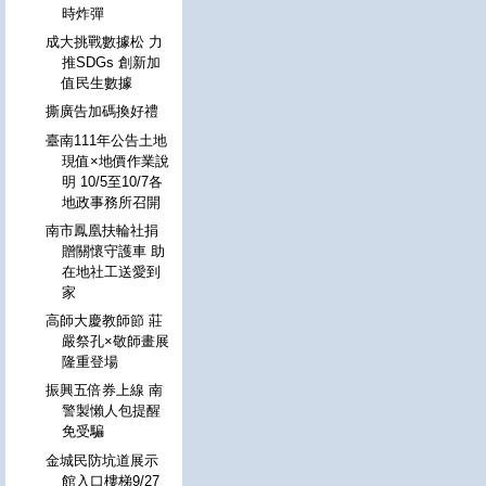
時炸彈
成大挑戰數據松 力
推SDGs 創新加
值民生數據
撕廣告加碼換好禮
臺南111年公告土地
現值×地價作業說
明 10/5至10/7各
地政事務所召開
南市鳳凰扶輪社捐
贈關懷守護車 助
在地社工送愛到
家
高師大慶教師節 莊
嚴祭孔×敬師畫展
隆重登場
振興五倍券上線 南
警製懶人包提醒
免受騙
金城民防坑道展示
館入口樓梯9/27