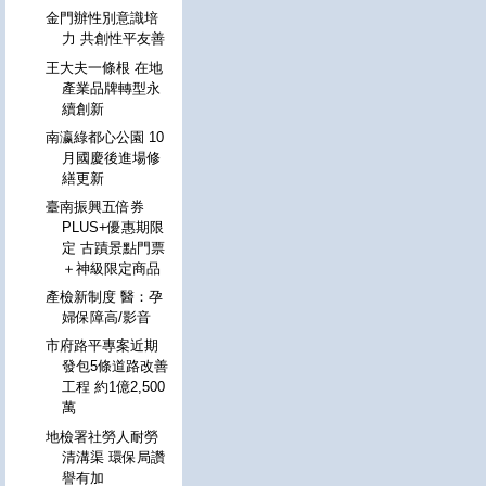
金門辦性別意識培
力 共創性平友善
王大夫一條根 在地
產業品牌轉型永
續創新
南瀛綠都心公園 10
月國慶後進場修
繕更新
臺南振興五倍券
PLUS+優惠期限
定 古蹟景點門票
＋神級限定商品
產檢新制度 醫：孕
婦保障高/影音
市府路平專案近期
發包5條道路改善
工程 約1億2,500
萬
地檢署社勞人耐勞
清溝渠 環保局讚
譽有加