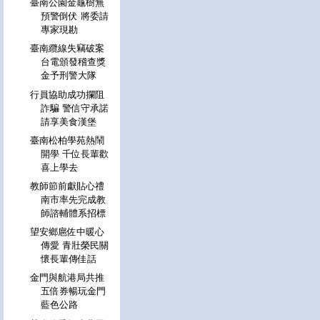
臺南公園金龜樹無
預警倒伏 將委請
專家現勘
臺南纜線失竊破案
台電頒發稽查獎
金予刑警大隊
行員協助成功攔阻
詐騙 警信守承諾
請享美食漢堡
臺南松柏學苑熱鬧
開學 千位長輩歡
喜上學去
教師節前獻貼心禮
南市率先完成教
師諮輔體系招標
望安鄉扈佐中暖心
傳愛 青壯榮民關
懷長輩傳佳話
金門與航港局共推
五倍券暢玩金門
藍色公路