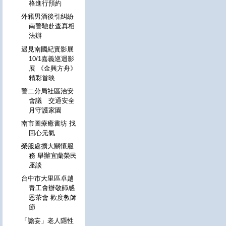
格進行預約
外籍男酒後引糾紛
南警馳赴查真相
法辦
遇見南國紀實影展
10/1嘉義巡迴影
展 《金興方舟》
精彩首映
警二分局社區治安
會議 交通安全
月守護家園
南市圖療癒書坊 找
回心元氣
榮服處擴大關懷服
務 舉辦宜蘭榮民
座談
台中市大里區卓越
青工會辦敬師感
恩茶會 歡度教師
節
「譫妄」老人隱性