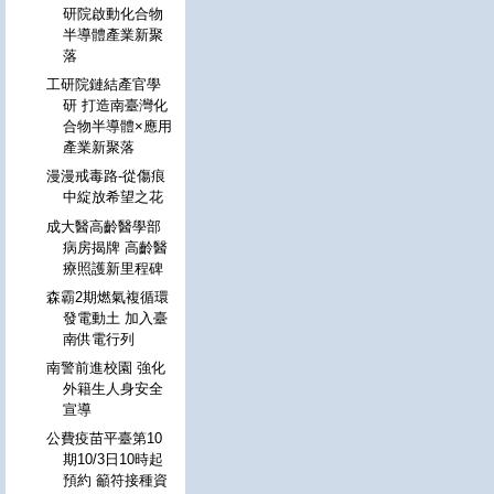
研院啟動化合物
半導體產業新聚
落
工研院鏈結產官學
研 打造南臺灣化
合物半導體×應用
產業新聚落
漫漫戒毒路-從傷痕
中綻放希望之花
成大醫高齡醫學部
病房揭牌 高齡醫
療照護新里程碑
森霸2期燃氣複循環
發電動土 加入臺
南供電行列
南警前進校園 強化
外籍生人身安全
宣導
公費疫苗平臺第10
期10/3日10時起
預約 籲符接種資