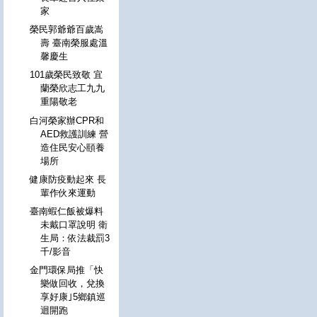
家
榮民郭爺爺百歲嵩
壽 臺南榮服處溫
馨慶生
101歲榮民致敬 宜
蘭榮欣志工九九
重陽敬老
白河榮家辦CPR和
AED救護訓練 營
造住民安心頤養
場所
健康防疫動起來 長
輩作伙來運動
臺南蝦仁飯被爆料
未戴口罩說明 衛
生局：依法裁罰3
千/影音
金門環保局推「快
樂做回收，兌換
享好康｣5鄉鎮巡
迴開跑