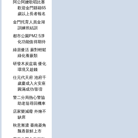
阿公阿嬤歌唱比賽
歡迎金門縣籍65
歲以上長者報名
金門托育人員金湖
訓練班結訓
都市公園PM2.5淨
化功能值得期待
綠居優活 蕨對輕鬆
綠化養蕨類
研發木炭盆栽 優化
環境又趁錢
仕元代天府 池府千
歲慶成入火安座
圓滿成功/影音
警二分局熱心警協
助老翁尋回機車
店家樂減廢 外燴不
缺席
秋意漸濃 臺南菱角
飄香新鮮上市