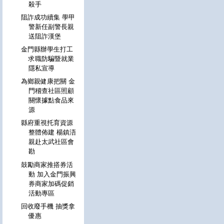
殺手
阻詐成功續集 學甲
警新任副警長親
送阻詐漢堡
金門縣辦學生打工
求職防騙暨就業
隱私宣導
為鄉親健康把關 金
門稽查社區照顧
關懷據點食品來
源
縣府重視托育資源
整體佈建 楊鎮浯
親赴太武社區會
勘
鼓勵商家推搭券活
動 加入金門振興
券商家加碼促銷
活動專區
回收廢手機 抽獎拿
優惠