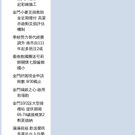
起彩繪施工
金門小麥災損救助
金近期撥付 高粱
亦啟動災損評估
機制
學校勞力替代經費
調升 南市自111
年起多挹注2成
臺南救國團送可莉
餅關懷七股偏鄉
國小
金門紓困現金申請
倒數 9/30截止
金門城鎮之心-啟用
前場勘
金門10/2設大型接
種站 提供縣籍
65-74歲接種第2
劑莫德納
滿滿祝福 歡送榮民
長輩赴台入住榮