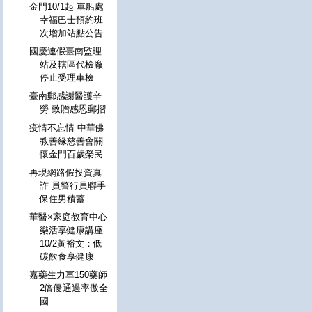
金門10/1起 車船處
幸福巴士預約班
次增加站點公告
國慶連假臺南監理
站及轄區代檢廠
停止受理車檢
臺南郵感謝醫護辛
勞 致贈感恩郵摺
疫情不忘情 中華佛
教善緣慈善會關
懷金門百歲榮民
再現網路假投資真
詐 員警行員聯手
保住男積蓄
華醫×家庭教育中心
樂活享健康講座
10/2黃裕文：低
碳飲食享健康
嘉藥生力軍150藥師
2倍優通過率傲全
國