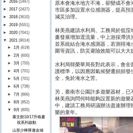
►
2016
(1497)
原本會淹水地方不淹，卻變成不會
►
2017
(2427)
市區多加設置水位感測器，提高預
減災治理。
►
2018
(3610)
►
2019
(5551)
林美燕建請水利局、工務局於低窪
►
2020
(7041)
畫發展增加逕流量，中上游採滯洪
▼
2021
(9014)
並系統結合淹水感測器，若測得淹
►
1月
(619)
圍等資訊，防災避險效能可以大大
►
2月
(600)
►
3月
(755)
水利局韓榮華局長對此表示，會全
護標準，以因應因氣候變遷頻頻發
►
4月
(701)
全，免於淹水之苦。
►
5月
(701)
►
6月
(738)
另，臺南市公園許多遊樂器材，已
►
7月
(866)
林美燕詢問何時能夠設置新的遊樂
►
8月
(852)
中，建請工務局研議辦法盡速辦理
▼
9月
(805)
樂的童年。
臺文館10/17升格慶
祝系列啟動
山形少棒隊邀金城