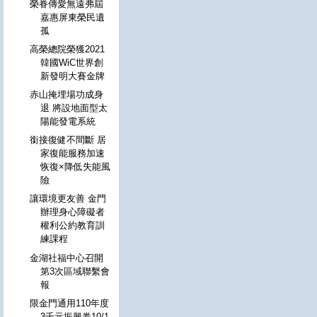
榮眷傳愛無遠弗屆
嘉惠屏東榮民遺
孤
高榮總院榮獲2021
韓國WiC世界創
新發明大賽金牌
赤山掩埋場功成身
退 將設地面型太
陽能發電系統
銜接復健不間斷 居
家復能服務加速
恢復×降低失能風
險
讓環境更友善 金門
辦理身心障礙者
權利公約教育訓
練課程
金湖社福中心召開
第3次區域聯繫會
報
限金門通用110年度
3千元振興券10/1