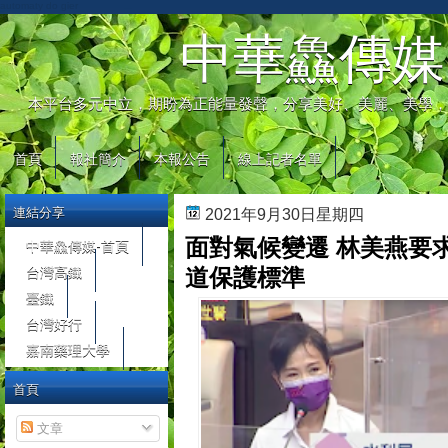
automaty do gier
中華鱻傳媒
本平台多元中立，期盼為正能量發聲，分享美好、美麗、美學，
首頁
報社簡介
本報公告
線上記者名單
連結分享
2021年9月30日星期四
面對氣候變遷 林美燕要
中華鱻傳媒-首頁
台灣高鐵
道保護標準
臺鐵
台灣好行
嘉南藥理大學
首頁
文章