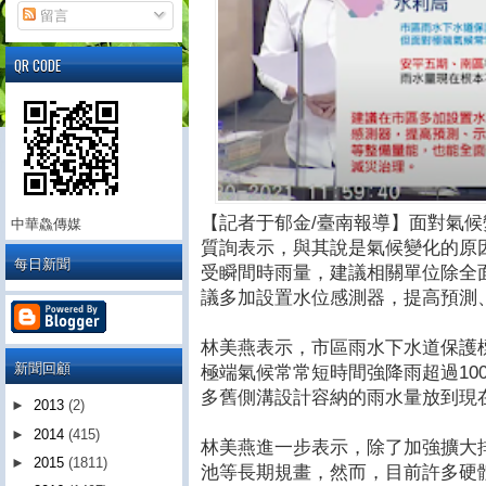
留言
QR CODE
【記者于郁金/臺南報導】面對氣候
中華鱻傳媒
質詢表示，與其說是氣候變化的原
每日新聞
受瞬間時雨量，建議相關單位除全
議多加設置水位感測器，提高預測
林美燕表示，市區雨水下水道保護標
新聞回顧
極端氣候常常短時間強降雨超過10
多舊側溝設計容納的雨水量放到現
►
2013
(2)
►
2014
(415)
林美燕進一步表示，除了加強擴大
►
2015
(1811)
池等長期規畫，然而，目前許多硬