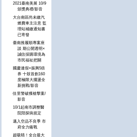
2021臺南美展 10/9
頒獎典禮/影音
大台南區尚未繳汽
燃費車主注意 監
理站補繳通知書
已寄發
臺南推履順專案座
談 期公開透明×
誠信採購環境為
市民福祉把關
國慶連假×振興5倍
券 十鼓首創160
度極限大擺盪全
新挑戰/影音
佳里警破獲槍擊案/
影音
10/1起南市調整醫
院陪探病規定
邁入空品不良季 市
府全力備戰
超吸睛！全台最大