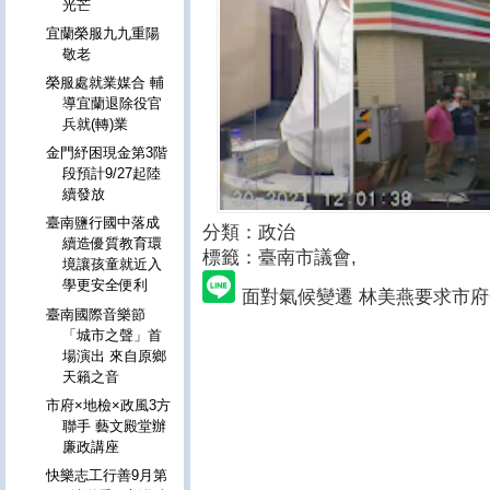
光芒
宜蘭榮服九九重陽
敬老
榮服處就業媒合 輔
導宜蘭退除役官
兵就(轉)業
金門紓困現金第3階
段預計9/27起陸
續發放
臺南鹽行國中落成
分類：政治
續造優質教育環
標籤：臺南市議會
,
境讓孩童就近入
學更安全便利
面對氣候變遷 林美燕要求市
臺南國際音樂節
「城市之聲」首
場演出 來自原鄉
天籟之音
市府×地檢×政風3方
聯手 藝文殿堂辦
廉政講座
快樂志工行善9月第