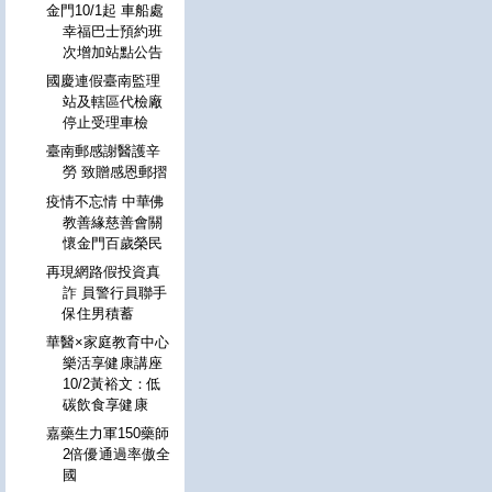
金門10/1起 車船處
幸福巴士預約班
次增加站點公告
國慶連假臺南監理
站及轄區代檢廠
停止受理車檢
臺南郵感謝醫護辛
勞 致贈感恩郵摺
疫情不忘情 中華佛
教善緣慈善會關
懷金門百歲榮民
再現網路假投資真
詐 員警行員聯手
保住男積蓄
華醫×家庭教育中心
樂活享健康講座
10/2黃裕文：低
碳飲食享健康
嘉藥生力軍150藥師
2倍優通過率傲全
國