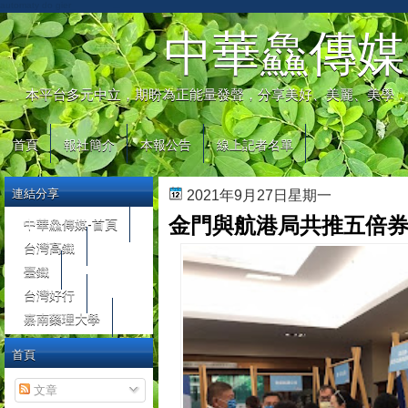
automaty do gier
中華鱻傳媒
本平台多元中立，期盼為正能量發聲，分享美好、美麗、美學，
首頁
報社簡介
本報公告
線上記者名單
連結分享
2021年9月27日星期一
金門與航港局共推五倍
中華鱻傳媒-首頁
台灣高鐵
臺鐵
台灣好行
嘉南藥理大學
首頁
文章