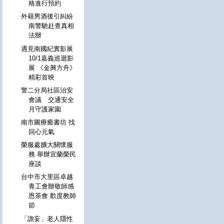
格進行預約
外籍男酒後引糾紛
南警馳赴查真相
法辦
遇見南國紀實影展
10/1嘉義巡迴影
展 《金興方舟》
精彩首映
警二分局社區治安
會議 交通安全
月守護家園
南市圖療癒書坊 找
回心元氣
榮服處擴大關懷服
務 舉辦宜蘭榮民
座談
台中市大里區卓越
青工會辦敬師感
恩茶會 歡度教師
節
「譫妄」老人隱性