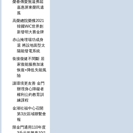
榮眷傳愛無遠弗屆
嘉惠屏東榮民遺
孤
高榮總院榮獲2021
韓國WiC世界創
新發明大賽金牌
赤山掩埋場功成身
退 將設地面型太
陽能發電系統
銜接復健不間斷 居
家復能服務加速
恢復×降低失能風
險
讓環境更友善 金門
辦理身心障礙者
權利公約教育訓
練課程
金湖社福中心召開
第3次區域聯繫會
報
限金門通用110年度
3千元振興券10/1