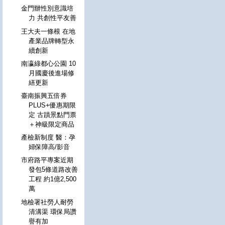
金門辦性別意識培
力 共創性平友善
王大夫一條根 在地
產業品牌轉型永
續創新
南瀛綠都心公園 10
月國慶後進場修
繕更新
臺南振興五倍券
PLUS+優惠期限
定 古蹟景點門票
＋神級限定商品
產檢新制度 醫：孕
婦保障高/影音
市府路平專案近期
發包5條道路改善
工程 約1億2,500
萬
地檢署社勞人耐勞
清溝渠 環保局讚
譽有加