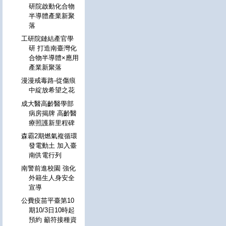
研院啟動化合物
半導體產業新聚
落
工研院鏈結產官學
研 打造南臺灣化
合物半導體×應用
產業新聚落
漫漫戒毒路-從傷痕
中綻放希望之花
成大醫高齡醫學部
病房揭牌 高齡醫
療照護新里程碑
森霸2期燃氣複循環
發電動土 加入臺
南供電行列
南警前進校園 強化
外籍生人身安全
宣導
公費疫苗平臺第10
期10/3日10時起
預約 籲符接種資