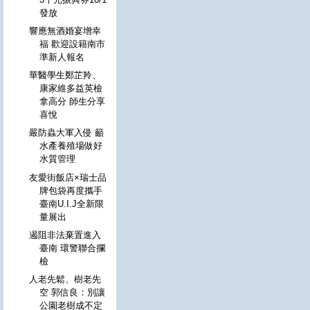
發放
響應無酒婚宴增幸
福 歡迎設籍南市
準新人報名
華醫學生鄭芷羚、
康家維多益英檢
拿高分 師生分享
喜悅
嚴防蟲大軍入侵 籲
水產養殖場做好
水質管理
友愛街飯店×瑞士品
牌包袋再度攜手
臺南U.I.J全新限
量展出
遏阻非法棄置進入
臺南 環警聯合攔
檢
人老先鬆、樹老先
空 郭信良：別讓
公園老樹成不定