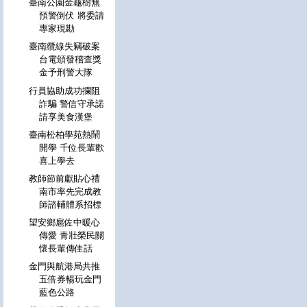
臺南公園金龜樹無
預警倒伏 將委請
專家現勘
臺南纜線失竊破案
台電頒發稽查獎
金予刑警大隊
行員協助成功攔阻
詐騙 警信守承諾
請享美食漢堡
臺南松柏學苑熱鬧
開學 千位長輩歡
喜上學去
教師節前獻貼心禮
南市率先完成教
師諮輔體系招標
望安鄉扈佐中暖心
傳愛 青壯榮民關
懷長輩傳佳話
金門與航港局共推
五倍券暢玩金門
藍色公路