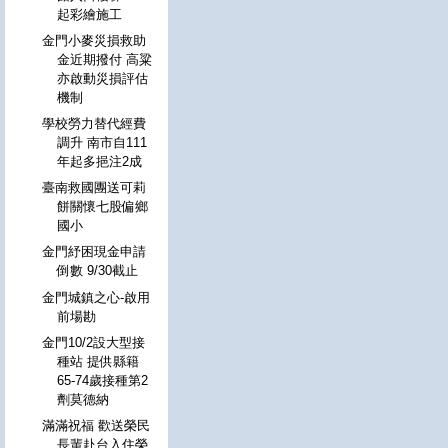
起彩繪施工
金門小麥災損救助
金近期撥付 高粱
亦啟動災損評估
機制
學校勞力替代經費
調升 南市自111
年起多挹注2成
臺南救國團送可莉
餅關懷七股偏鄉
國小
金門紓困現金申請
倒數 9/30截止
金門城鎮之心-啟用
前場勘
金門10/2設大型接
種站 提供縣籍
65-74歲接種第2
劑莫德納
滿滿祝福 歡送榮民
長輩赴台入住榮