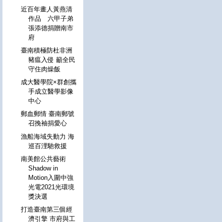
近百年畫人黃燕清
作品 六甲子弟
張添德捐贈南市
府
臺南積極防杜非洲
豬瘟入侵 籲全民
守住肉燥飯
成大醫學院×群創攜
手成立醫學影像
中心
郵血郵情 臺南郵號
召挽袖捐愛心
漁船海域失動力 海
巡百浬馳救援
南美館公共藝術
Shadow in
Motion入圍中強
光電2021光環境
獎決選
打造臺南第三個經
濟引擎 市府與工