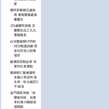
家
榮民郭爺爺百歲嵩
壽 臺南榮服處溫
馨慶生
101歲榮民致敬 宜
蘭榮欣志工九九
重陽敬老
白河榮家辦CPR和
AED救護訓練 營
造住民安心頤養
場所
健康防疫動起來 長
輩作伙來運動
臺南蝦仁飯被爆料
未戴口罩說明 衛
生局：依法裁罰3
千/影音
金門環保局推「快
樂做回收，兌換
享好康｣5鄉鎮巡
迴開跑