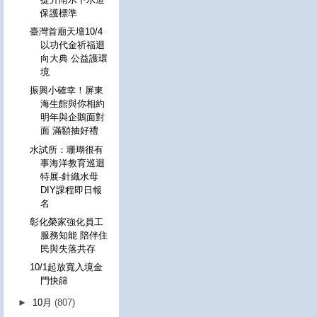
保護標準
臺灣首廟天壇10/4
以功代金祈福迴
向大典 公益護環
境
振興小確幸！屏東
海生館與你相約
明年與企鵝面對
面 滿額抽好禮
水試所：珊瑚很有
事海洋教育巡迴
特展-針織水母
DIY課程即日報
名
彰化榮家強化員工
服務知能 陪伴住
民與失落共存
10/1起放寬入境金
門快篩
►
10月
(807)