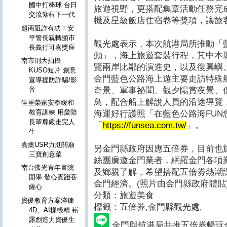
國中打棒球 台日
旅遊視野，更搭配集章活動任務完成後可抽
交流紮根下一代
機及星級飯店住宿卷等獎項，讓旅
超商阻詐有功！安
平警長親轉頒市
觀光處表示，本次航港局所推動「
長義行可嘉獎座
動」，海上旅遊套裝行程，其中本
南市刑大拍攝
覽兩岸比鄰的演進史，以及復興嶼
KUSO短片 創意
金門藍色公路海上遊主要走訪特殊
宣導提防詐騙/影
奇景、軍事祕聞、觀夕陽賞夜景、
音
鳥，配合船上解說人員的沿途導覽，
佳里榮家安寧緩和
教育訓練 用愛陪
海運好行護照「在藍色公路海FU
長輩尊嚴走完人
「
https://funsea.com.tw/
」。
生
嘉藥USR力挺關廟
另金門縣政府因應五倍券，目前也
三寶創意菜
絲團廣邀金門業者，網羅金門各項
南台佛光青年書院
及鄉親了解，希望搭配五倍劵熱潮
開學 發心實踐菩
金門經濟。(照片由金門縣政府體貼
薩心
分類：旅遊美食
資優教育方案淬鍊
標籤：五倍券
,金門縣觀光處,
4D、AI樣樣精 嶄
露創造力資優生
金門與航港局共推五倍券暢玩