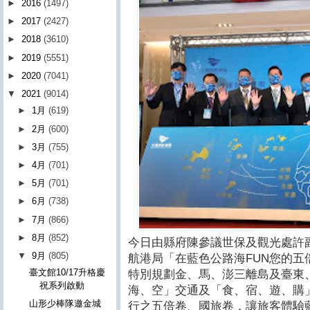
►
2016
(1497)
►
2017
(2427)
►
2018
(3610)
►
2019
(5551)
►
2020
(7041)
▼
2021
(9014)
►
1月
(619)
►
2月
(600)
►
3月
(755)
►
4月
(701)
►
5月
(701)
►
6月
(738)
►
7月
(866)
►
8月
(852)
今日由縣府陳參議世保及觀光處許
▼
9月
(805)
航港局「在藍色公路海FUN您的
臺文館10/17升格慶
特別規劃金、馬、澎三離島及臺東
祝系列啟動
海、空」交通及「食、宿、遊、購
山形少棒隊邀金城
行之五倍卷、國旅卷，讓旅客體驗