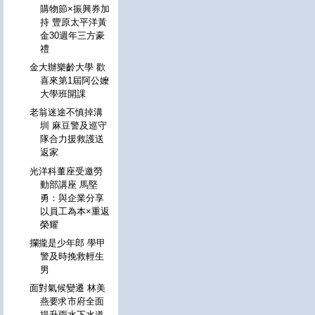
購物節×振興券加
持 豐原太平洋黃
金30週年三方豪
禮
金大辦樂齡大學 歡
喜來第1屆阿公嬤
大學班開課
老翁迷途不慎掉溝
圳 麻豆警及巡守
隊合力援救護送
返家
光洋科董座受邀勞
動部講座 馬堅
勇：與企業分享
以員工為本×重返
榮耀
攔攏是少年郎 學甲
警及時挽救輕生
男
面對氣候變遷 林美
燕要求市府全面
提升雨水下水道