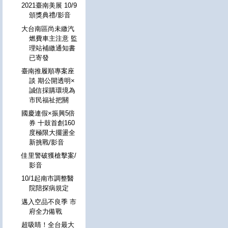
2021臺南美展 10/9
頒獎典禮/影音
大台南區尚未繳汽
燃費車主注意 監
理站補繳通知書
已寄發
臺南推履順專案座
談 期公開透明×
誠信採購環境為
市民福祉把關
國慶連假×振興5倍
券 十鼓首創160
度極限大擺盪全
新挑戰/影音
佳里警破獲槍擊案/
影音
10/1起南市調整醫
院陪探病規定
邁入空品不良季 市
府全力備戰
超吸睛！全台最大