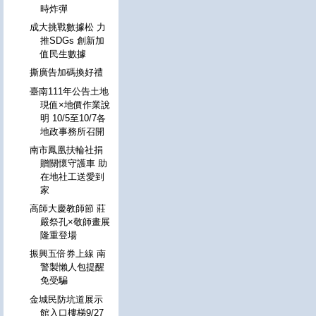
時炸彈
成大挑戰數據松 力
推SDGs 創新加
值民生數據
撕廣告加碼換好禮
臺南111年公告土地
現值×地價作業說
明 10/5至10/7各
地政事務所召開
南市鳳凰扶輪社捐
贈關懷守護車 助
在地社工送愛到
家
高師大慶教師節 莊
嚴祭孔×敬師畫展
隆重登場
振興五倍券上線 南
警製懶人包提醒
免受騙
金城民防坑道展示
館入口樓梯9/27