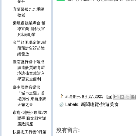
光芒
宜蘭榮服九九重陽
敬老
榮服處就業媒合 輔
導宜蘭退除役官
兵就(轉)業
金門紓困現金第3階
段預計9/27起陸
續發放
臺南鹽行國中落成
續造優質教育環
境讓孩童就近入
學更安全便利
臺南國際音樂節
「城市之聲」首
at
星期一, 9月 27, 2021
場演出 來自原鄉
Labels:
新聞總覽-旅遊美食
天籟之音
市府×地檢×政風3方
聯手 藝文殿堂辦
廉政講座
沒有留言:
快樂志工行善9月第