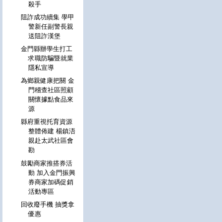
殺手
阻詐成功續集 學甲
警新任副警長親
送阻詐漢堡
金門縣辦學生打工
求職防騙暨就業
隱私宣導
為鄉親健康把關 金
門稽查社區照顧
關懷據點食品來
源
縣府重視托育資源
整體佈建 楊鎮浯
親赴太武社區會
勘
鼓勵商家推搭券活
動 加入金門振興
券商家加碼促銷
活動專區
回收廢手機 抽獎拿
優惠