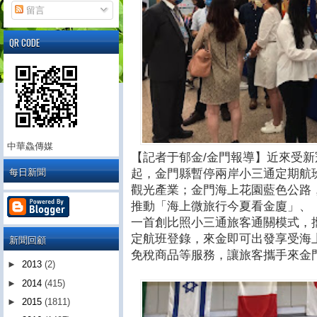
留言
QR CODE
中華鱻傳媒
【記者于郁金/金門報導】近來受新冠
每日新聞
起，金門縣暫停兩岸小三通定期航
觀光產業；金門海上花園藍色公路
推動「海上微旅行今夏看金廈」、
一首創比照小三通旅客通關模式，
定航班登錄，來金即可出發享受海
新聞回顧
免稅商品等服務，讓旅客攜手來金
►
2013
(2)
►
2014
(415)
►
2015
(1811)