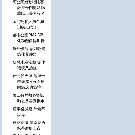
阿公阿嬤歌唱比賽
歡迎金門縣籍65
歲以上長者報名
金門托育人員金湖
訓練班結訓
都市公園PM2.5淨
化功能值得期待
綠居優活 蕨對輕鬆
綠化養蕨類
研發木炭盆栽 優化
環境又趁錢
仕元代天府 池府千
歲慶成入火安座
圓滿成功/影音
警二分局熱心警協
助老翁尋回機車
店家樂減廢 外燴不
缺席
秋意漸濃 臺南菱角
飄香新鮮上市