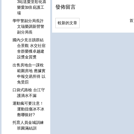
3站送愛至彰化喜
發佈留言
樂愛加倍庇護工
場
首
學甲警副分局長許
較新的文章
文瑞榮調新營警
副分局長
國內少見古蹟群結
合景觀 水交社宿
舍群榮獲卓越建
設獎金質獎
出售房地合一課稅
範圍房地 應據實
申報交易所得 以
免受罰
口袋式路檢 台江守
護滴水不漏
運動瘋可要注意！
運動扭傷冰不冰
敷哪個好?
托育人員金城訓練
班圓滿結訓