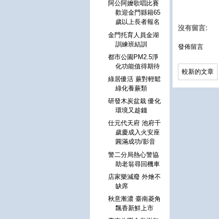
阿公阿嬤歌唱比賽
歡迎金門縣籍65
歲以上長者報名
沒有留言:
金門托育人員金湖
訓練班結訓
發佈留言
都市公園PM2.5淨
化功能值得期待
較新的文章
綠居優活 蕨對輕鬆
綠化養蕨類
研發木炭盆栽 優化
環境又趁錢
仕元代天府 池府千
歲慶成入火安座
圓滿成功/影音
警二分局熱心警協
助老翁尋回機車
店家樂減廢 外燴不
缺席
秋意漸濃 臺南菱角
飄香新鮮上市