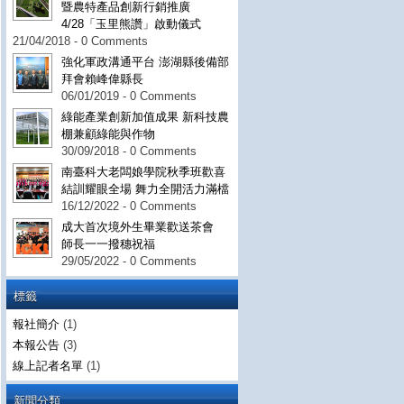
暨農特產品創新行銷推廣
4/28「玉里熊讚」啟動儀式
21/04/2018 - 0 Comments
強化軍政溝通平台 澎湖縣後備部
拜會賴峰偉縣長
06/01/2019 - 0 Comments
綠能產業創新加值成果 新科技農
棚兼顧綠能與作物
30/09/2018 - 0 Comments
南臺科大老闆娘學院秋季班歡喜
結訓耀眼全場 舞力全開活力滿檔
16/12/2022 - 0 Comments
成大首次境外生畢業歡送茶會
師長一一撥穗祝福
29/05/2022 - 0 Comments
標籤
報社簡介
(1)
本報公告
(3)
線上記者名單
(1)
新聞分類