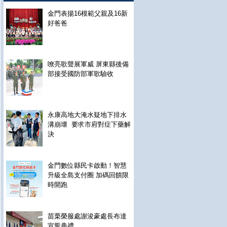
金門表揚16模範父親及16新
好爸爸
嘹亮歌聲展軍威 屏東縣後備
部接受國防部軍歌驗收
永康高地大淹水疑地下排水
溝崩壞 要求市府對症下藥解
決
金門數位縣民卡啟動！智慧
升級全島支付圈 加碼回饋限
時開跑
苗栗榮服處謝浚豪處長布達
宣誓典禮