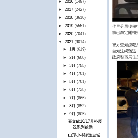
►
2016
(1497)
►
2017
(2427)
►
2018
(3610)
►
2019
(5551)
佳里分局獲報
前已鎖定開槍
►
2020
(7041)
▼
2021
(9014)
警方查知嫌犯
►
1月
(619)
自知法網難逃
政府警察局佳
►
2月
(600)
►
3月
(755)
►
4月
(701)
►
5月
(701)
►
6月
(738)
►
7月
(866)
►
8月
(852)
▼
9月
(805)
臺文館10/17升格慶
祝系列啟動
山形少棒隊邀金城