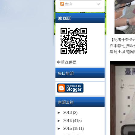
留言
QR CODE
【記者于郁金/
在本轄七股區
送到土城消防
中華鱻傳媒
每日新聞
新聞回顧
►
2013
(2)
►
2014
(415)
►
2015
(1811)