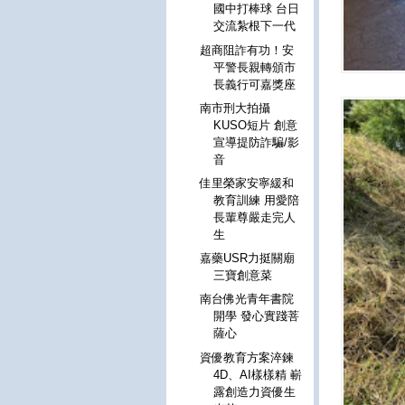
國中打棒球 台日
交流紮根下一代
超商阻詐有功！安
平警長親轉頒市
長義行可嘉獎座
南市刑大拍攝
KUSO短片 創意
宣導提防詐騙/影
音
佳里榮家安寧緩和
教育訓練 用愛陪
長輩尊嚴走完人
生
嘉藥USR力挺關廟
三寶創意菜
南台佛光青年書院
開學 發心實踐菩
薩心
資優教育方案淬鍊
4D、AI樣樣精 嶄
露創造力資優生