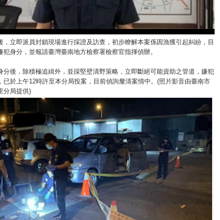
後，立即派員封鎖現場進行採證及訪查，初步瞭解本案係因漁獲引起糾紛，目
嫌犯身分，並報請臺灣臺南地方檢察署檢察官指揮偵辦。
身分後，除積極追緝外，並採堅壁清野策略，立即斷絕可能資助之管道，嫌犯
，已於上午12時許至本分局投案，目前偵詢釐清案情中。(照片影音由臺南市
里分局提供)