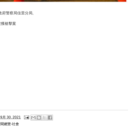
政府警察局佳里分局
,
破獲槍擊案
9月 30, 2021
聞總覽-社會