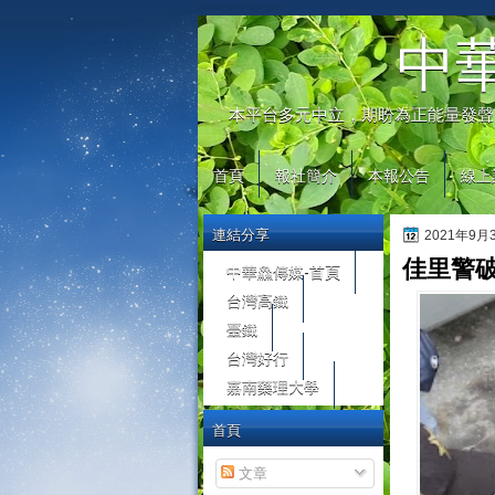
automaty do gier
中
本平台多元中立，期盼為正能量發聲
首頁
報社簡介
本報公告
線上
連結分享
2021年9
佳里警破
中華鱻傳媒-首頁
台灣高鐵
臺鐵
台灣好行
嘉南藥理大學
首頁
文章