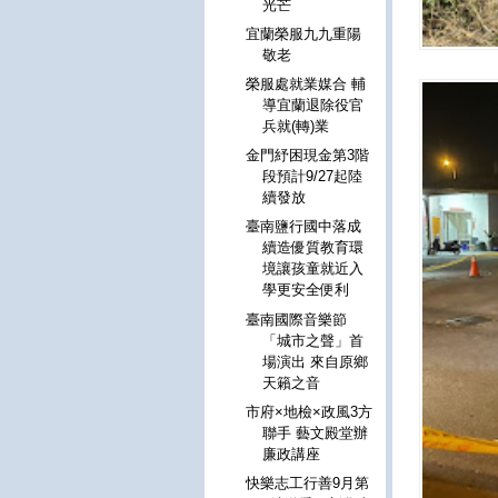
光芒
宜蘭榮服九九重陽
敬老
榮服處就業媒合 輔
導宜蘭退除役官
兵就(轉)業
金門紓困現金第3階
段預計9/27起陸
續發放
臺南鹽行國中落成
續造優質教育環
境讓孩童就近入
學更安全便利
臺南國際音樂節
「城市之聲」首
場演出 來自原鄉
天籟之音
市府×地檢×政風3方
聯手 藝文殿堂辦
廉政講座
快樂志工行善9月第