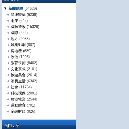
▼
新聞總覽
(64629)
⇢
健康醫藥
(6238)
⇢
兩岸
(642)
⇢
國防警政
(15326)
⇢
國際
(222)
⇢
地方
(2035)
⇢
娛樂影劇
(807)
⇢
房地產
(689)
⇢
政治
(1295)
⇢
教育學術
(8402)
⇢
文化宗教
(2101)
⇢
旅遊美食
(2614)
⇢
消費生活
(6342)
⇢
社會
(11754)
⇢
科技環保
(2091)
⇢
農漁牧業
(2544)
⇢
運動體育
(701)
⇢
金融財經
(826)
熱門文章