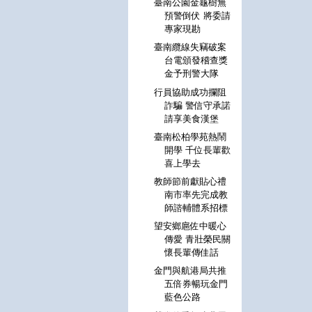
臺南公園金龜樹無
預警倒伏 將委請
專家現勘
臺南纜線失竊破案
台電頒發稽查獎
金予刑警大隊
行員協助成功攔阻
詐騙 警信守承諾
請享美食漢堡
臺南松柏學苑熱鬧
開學 千位長輩歡
喜上學去
教師節前獻貼心禮
南市率先完成教
師諮輔體系招標
望安鄉扈佐中暖心
傳愛 青壯榮民關
懷長輩傳佳話
金門與航港局共推
五倍券暢玩金門
藍色公路