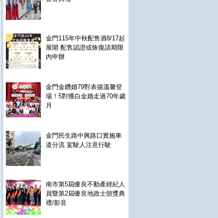
金門115年中秋配售酒8/17起
展開 配售認證或恢復請期限
內申辦
金門金鑽婚79對表揚溫馨登
場！5對獲白金婚走過70年歲
月
金門民生路中興路口實施車
道分流 駕駛人注意行駛
南市第5屆優良不動產經紀人
員暨第2屆優良地政士頒獎典
禮/影音