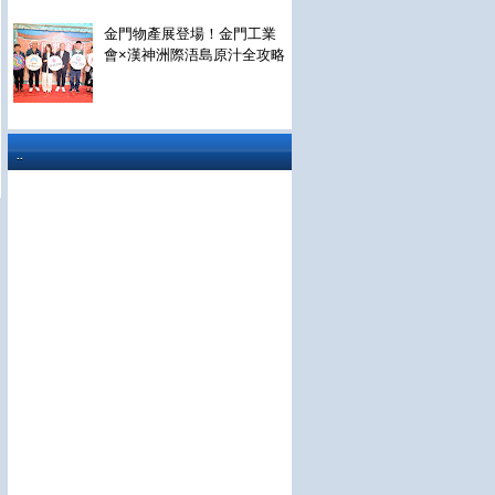
金門物產展登場！金門工業
會×漢神洲際浯島原汁全攻略
..