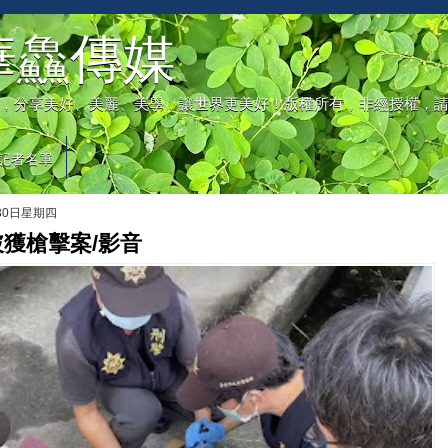
華鱻傳媒
，分享美好、美麗、美學，讓世界更美好！版權所有，非經授權，
記者名單
月30日星期四
獲槍擊案/影音