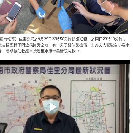
臺南報導】佳里分局於9月29日23時50分許接獲通報，於同日23時19分許，
永吉國聖橋下附近馬路旁空地，有一男子疑似受槍傷，由其友人駕駛自小客車
隊，尋求協助救護車接運至永康奇美醫院急救中。