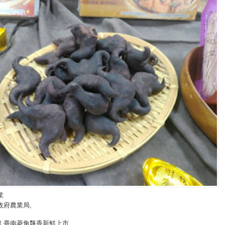
業
政府農業局
,
濃 臺南菱角飄香新鮮上市