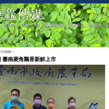
華鱻傳媒
，分享美好、美麗、美學，讓世界更美好！版權所有，非經授權，
記者名單
月27日星期一
 臺南菱角飄香新鮮上市