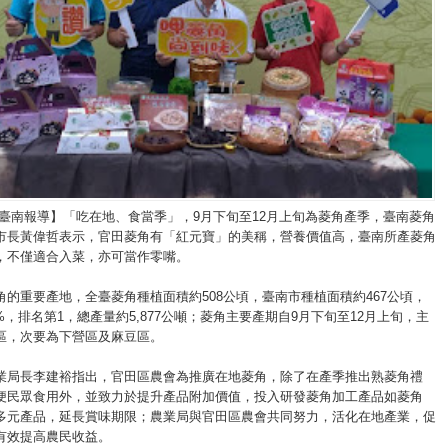
/臺南報導】「吃在地、食當季」，9月下旬至12月上旬為菱角產季，臺南菱角
市長黃偉哲表示，官田菱角有「紅元寶」的美稱，營養價值高，臺南所產菱角
，不僅適合入菜，亦可當作零嘴。
角的重要產地，全臺菱角種植面積約508公頃，臺南市種植面積約467公頃，
9%，排名第1，總產量約5,877公噸；菱角主要產期自9月下旬至12月上旬，主
區，次要為下營區及麻豆區。
業局長李建裕指出，官田區農會為推廣在地菱角，除了在產季推出熟菱角禮
便民眾食用外，並致力於提升產品附加價值，投入研發菱角加工產品如菱角
多元產品，延長賞味期限；農業局與官田區農會共同努力，活化在地產業，促
有效提高農民收益。