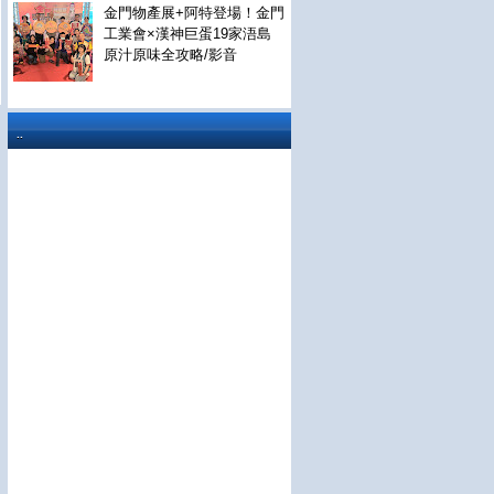
金門物產展+阿特登場！金門
工業會×漢神巨蛋19家浯島
原汁原味全攻略/影音
..