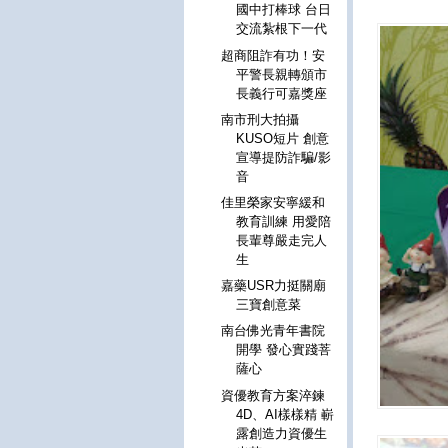
國中打棒球 台日
交流紮根下一代
超商阻詐有功！安
平警長親轉頒市
長義行可嘉獎座
南市刑大拍攝
KUSO短片 創意
宣導提防詐騙/影
音
佳里榮家安寧緩和
教育訓練 用愛陪
長輩尊嚴走完人
生
嘉藥USR力挺關廟
三寶創意菜
南台佛光青年書院
開學 發心實踐菩
薩心
資優教育方案淬鍊
4D、AI樣樣精 嶄
露創造力資優生