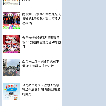
南市第5屆優良不動產經紀人
員暨第2屆優良地政士頒獎典
禮/影音
金門金鑽婚79對表揚溫馨登
場！5對獲白金婚走過70年歲
月
金門民生路中興路口實施車
道分流 駕駛人注意行駛
金門數位縣民卡啟動！智慧
升級全島支付圈 加碼回饋限
時開跑