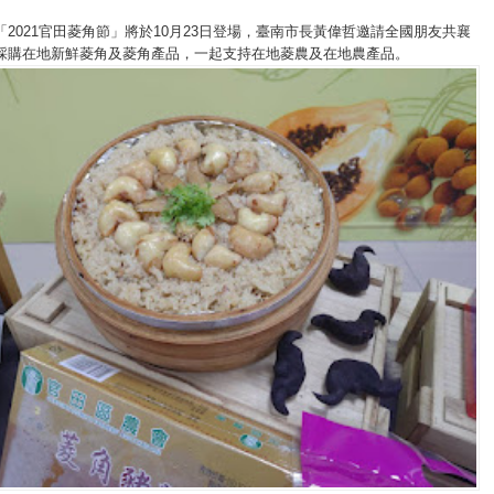
2021官田菱角節」將於10月23日登場，臺南市長黃偉哲邀請全國朋友共襄
採購在地新鮮菱角及菱角產品，一起支持在地菱農及在地農產品。