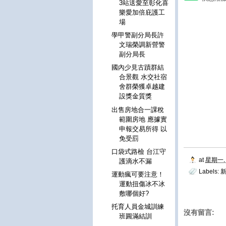
3站送愛至彰化喜
樂愛加倍庇護工
場
學甲警副分局長許
文瑞榮調新營警
副分局長
國內少見古蹟群結
合景觀 水交社宿
舍群榮獲卓越建
設獎金質獎
出售房地合一課稅
範圍房地 應據實
申報交易所得 以
免受罰
口袋式路檢 台江守
at
星期一, 
護滴水不漏
Labels:
運動瘋可要注意！
運動扭傷冰不冰
敷哪個好?
托育人員金城訓練
沒有留言:
班圓滿結訓