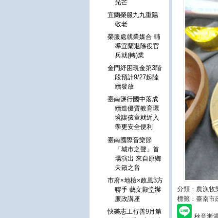
光芒
宜蘭榮服九九重陽
敬老
榮服處就業媒合 輔
導宜蘭退除役官
兵就(轉)業
金門紓困現金第3階
段預計9/27起陸
續發放
臺南鹽行國中落成
續造優質教育環
境讓孩童就近入
學更安全便利
臺南國際音樂節
「城市之聲」首
場演出 來自原鄉
天籟之音
市府×地檢×政風3方
分類：農漁牧
聯手 藝文殿堂辦
標籤：臺南市
廉政講座
快樂志工行善9月第
秋意漸