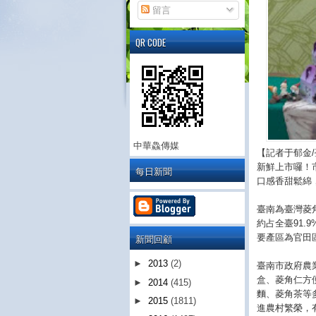
留言
QR CODE
中華鱻傳媒
【記者于郁金
新鮮上市囉！
每日新聞
口感香甜鬆綿
臺南為臺灣菱
約占全臺91.
新聞回顧
要產區為官田
►
2013
(2)
臺南市政府農
盒、菱角仁方
►
2014
(415)
麵、菱角茶等
►
2015
(1811)
進農村繁榮，