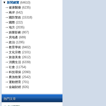
▼
新聞總覽
(64610)
⇢
健康醫藥
(6235)
⇢
兩岸
(642)
⇢
國防警政
(15318)
⇢
國際
(222)
⇢
地方
(2035)
⇢
娛樂影劇
(807)
⇢
房地產
(689)
⇢
政治
(1295)
⇢
教育學術
(8402)
⇢
文化宗教
(2101)
⇢
旅遊美食
(2612)
⇢
消費生活
(6339)
⇢
社會
(11754)
⇢
科技環保
(2090)
⇢
農漁牧業
(2542)
⇢
運動體育
(701)
⇢
金融財經
(826)
熱門文章