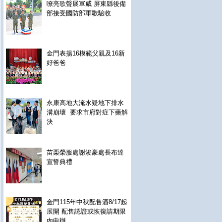
嘹亮歌聲展軍威 屏東縣後備
部接受國防部軍歌驗收
金門表揚16模範父親及16新
好爸爸
永康高地大淹水疑地下排水
溝崩壞 要求市府對症下藥解
決
苗栗榮服處謝浚豪處長布達
宣誓典禮
金門115年中秋配售酒8/17起
展開 配售認證或恢復請期限
內申辦