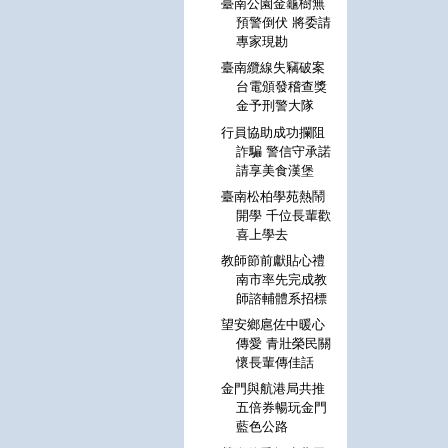
臺南公園金龜樹無
預警倒伏 將委請
專家現勘
臺南纜線失竊破案
台電頒發稽查獎
金予刑警大隊
行員協助成功攔阻
詐騙 警信守承諾
請享美食漢堡
臺南松柏學苑熱鬧
開學 千位長輩歡
喜上學去
教師節前獻貼心禮
南市率先完成教
師諮輔體系招標
望安鄉扈佐中暖心
傳愛 青壯榮民關
懷長輩傳佳話
金門與航港局共推
五倍券暢玩金門
藍色公路