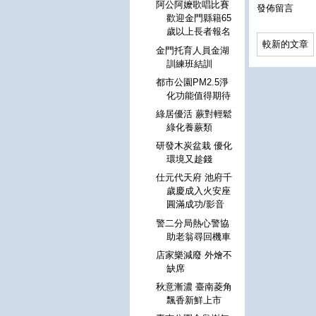
阿公阿嬤歌唱比賽
發佈留言
歡迎金門縣籍65
歲以上長者報名
較新的文章
金門托育人員金湖
訓練班結訓
都市公園PM2.5淨
化功能值得期待
綠居優活 蕨對輕鬆
綠化養蕨類
研發木炭盆栽 優化
環境又趁錢
仕元代天府 池府千
歲慶成入火安座
圓滿成功/影音
警二分局熱心警協
助老翁尋回機車
店家樂減廢 外燴不
缺席
秋意漸濃 臺南菱角
飄香新鮮上市