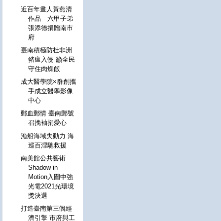
近百年畫人黃燕清
作品 六甲子弟
張添德捐贈南市
府
臺南積極防杜非洲
豬瘟入侵 籲全民
守住肉燥飯
成大醫學院×群創攜
手成立醫學影像
中心
郵血郵情 臺南郵號
召挽袖捐愛心
漁船海域失動力 海
巡百浬馳救援
南美館公共藝術
Shadow in
Motion入圍中強
光電2021光環境
獎決選
打造臺南第三個經
濟引擎 市府與工