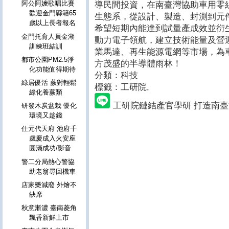
阿公阿嬤歌唱比賽
導民間投資，在南臺灣協助車用零
歡迎金門縣籍65
生態系，從設計、製造、封測到元
歲以上長者報名
希望短期內能達到試量產成效並衍
金門托育人員金湖
動力電子領航，建立技術能量及營
訓練班結訓
業馬達、再生能源電網等市場，為
都市公園PM2.5淨
方茂盛的半導體雨林！
化功能值得期待
分類：科技
綠居優活 蕨對輕鬆
標籤：工研院
,
綠化養蕨類
工研院鏈結產官學研 打造南
研發木炭盆栽 優化
環境又趁錢
仕元代天府 池府千
歲慶成入火安座
圓滿成功/影音
警二分局熱心警協
助老翁尋回機車
店家樂減廢 外燴不
缺席
秋意漸濃 臺南菱角
飄香新鮮上市