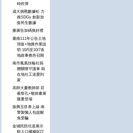
時炸彈
成大挑戰數據松 力
推SDGs 創新加
值民生數據
撕廣告加碼換好禮
臺南111年公告土地
現值×地價作業說
明 10/5至10/7各
地政事務所召開
南市鳳凰扶輪社捐
贈關懷守護車 助
在地社工送愛到
家
高師大慶教師節 莊
嚴祭孔×敬師畫展
隆重登場
振興五倍券上線 南
警製懶人包提醒
免受騙
金城民防坑道展示
館入口樓梯9/27