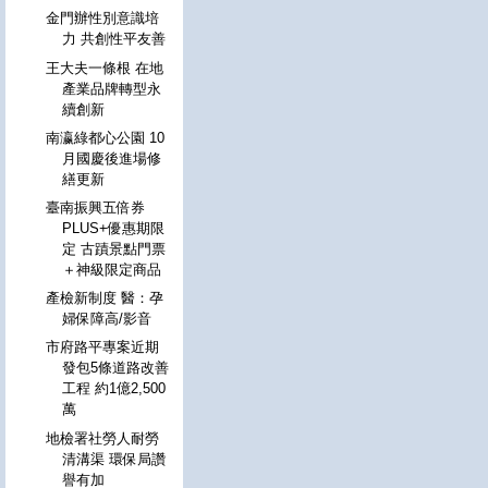
金門辦性別意識培
力 共創性平友善
王大夫一條根 在地
產業品牌轉型永
續創新
南瀛綠都心公園 10
月國慶後進場修
繕更新
臺南振興五倍券
PLUS+優惠期限
定 古蹟景點門票
＋神級限定商品
產檢新制度 醫：孕
婦保障高/影音
市府路平專案近期
發包5條道路改善
工程 約1億2,500
萬
地檢署社勞人耐勞
清溝渠 環保局讚
譽有加