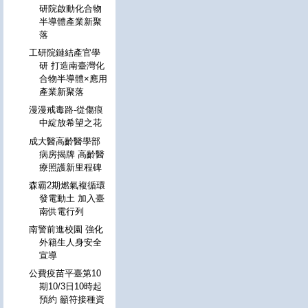
研院啟動化合物
半導體產業新聚
落
工研院鏈結產官學
研 打造南臺灣化
合物半導體×應用
產業新聚落
漫漫戒毒路-從傷痕
中綻放希望之花
成大醫高齡醫學部
病房揭牌 高齡醫
療照護新里程碑
森霸2期燃氣複循環
發電動土 加入臺
南供電行列
南警前進校園 強化
外籍生人身安全
宣導
公費疫苗平臺第10
期10/3日10時起
預約 籲符接種資