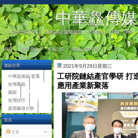
automaty do gier
中華鱻傳媒
本平台多元中立，期盼為正能量發聲，分享美好、美麗、美學，
首頁
報社簡介
本報公告
線上記者名單
連結分享
2021年9月29日星期三
工研院鏈結產官學研 打
中華鱻傳媒-首頁
台灣高鐵
應用產業新聚落
臺鐵
台灣好行
嘉南藥理大學
首頁
文章