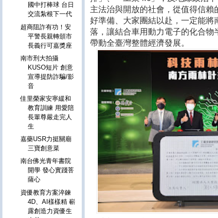
國中打棒球 台日
主法治與開放的社會，從值得信賴
交流紮根下一代
好準備、大家團結以赴，一定能將
超商阻詐有功！安
落，讓結合車用動力電子的化合物
平警長親轉頒市
帶動全臺灣整體經濟發展。
長義行可嘉獎座
南市刑大拍攝
KUSO短片 創意
宣導提防詐騙/影
音
佳里榮家安寧緩和
教育訓練 用愛陪
長輩尊嚴走完人
生
嘉藥USR力挺關廟
三寶創意菜
南台佛光青年書院
開學 發心實踐菩
薩心
資優教育方案淬鍊
4D、AI樣樣精 嶄
露創造力資優生