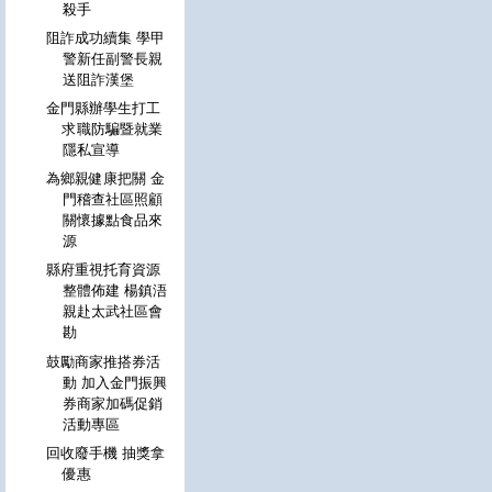
殺手
阻詐成功續集 學甲
警新任副警長親
送阻詐漢堡
金門縣辦學生打工
求職防騙暨就業
隱私宣導
為鄉親健康把關 金
門稽查社區照顧
關懷據點食品來
源
縣府重視托育資源
整體佈建 楊鎮浯
親赴太武社區會
勘
鼓勵商家推搭券活
動 加入金門振興
券商家加碼促銷
活動專區
回收廢手機 抽獎拿
優惠