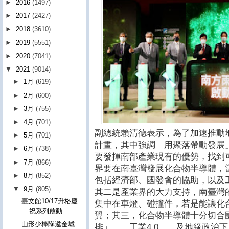
►
2016
(1497)
►
2017
(2427)
►
2018
(3610)
►
2019
(5551)
►
2020
(7041)
▼
2021
(9014)
►
1月
(619)
►
2月
(600)
►
3月
(755)
►
4月
(701)
副總統賴清德表示，為了加速推動
►
5月
(701)
計畫，其中強調「用聚落帶動發展
►
6月
(738)
要發揮南部產業現有的優勢，找到
►
7月
(866)
界要在南臺灣發展化合物半導體，
►
8月
(852)
包括經濟部、國發會的協助，以及
▼
9月
(805)
其二是產業界的大力支持，南臺灣
臺文館10/17升格慶
集中在車燈、碰撞件，若是能讓化
祝系列啟動
翼；其三，化合物半導體十分切合國
山形少棒隊邀金城
排」、「工業4.0」，及地緣政治