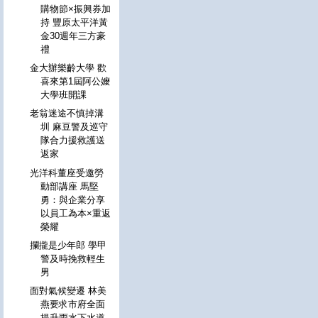
購物節×振興券加
持 豐原太平洋黃
金30週年三方豪
禮
金大辦樂齡大學 歡
喜來第1屆阿公嬤
大學班開課
老翁迷途不慎掉溝
圳 麻豆警及巡守
隊合力援救護送
返家
光洋科董座受邀勞
動部講座 馬堅
勇：與企業分享
以員工為本×重返
榮耀
攔攏是少年郎 學甲
警及時挽救輕生
男
面對氣候變遷 林美
燕要求市府全面
提升雨水下水道