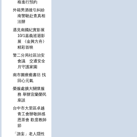
格進行預約
外籍男酒後引糾紛
南警馳赴查真相
法辦
遇見南國紀實影展
10/1嘉義巡迴影
展 《金興方舟》
精彩首映
警二分局社區治安
會議 交通安全
月守護家園
南市圖療癒書坊 找
回心元氣
榮服處擴大關懷服
務 舉辦宜蘭榮民
座談
台中市大里區卓越
青工會辦敬師感
恩茶會 歡度教師
節
「譫妄」老人隱性