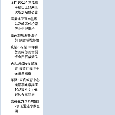
金門10/1起 車船處
幸福巴士預約班
次增加站點公告
國慶連假臺南監理
站及轄區代檢廠
停止受理車檢
臺南郵感謝醫護辛
勞 致贈感恩郵摺
疫情不忘情 中華佛
教善緣慈善會關
懷金門百歲榮民
再現網路假投資真
詐 員警行員聯手
保住男積蓄
華醫×家庭教育中心
樂活享健康講座
10/2黃裕文：低
碳飲食享健康
嘉藥生力軍150藥師
2倍優通過率傲全
國