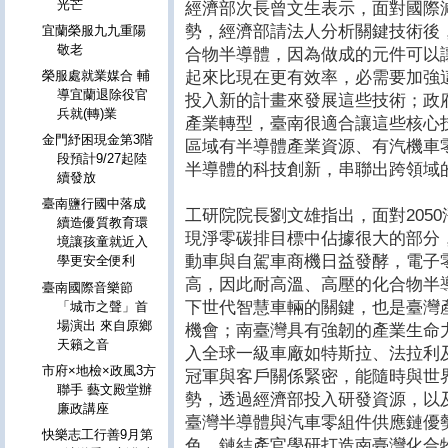
光芒
經濟部次長曾文生表示，面對國際
勢，經濟部請法人分析關鍵技術後
宜蘭榮服九九重陽
敬老
合物半導體，因為做成的元件可以
起來比現在更有效率，必需要加強
榮服處就業媒合 輔
導宜蘭退除役官
投入新的計畫來發展這些技術；政
兵就(轉)業
產業轉型，臺南很適合讓這些核心
金門紓困現金第3階
區域有半導體產業資源、有汽機車
段預計9/27起陸
半導體的科技創新，串聯出跨領域
續發放
臺南鹽行國中落成
工研院院長劉文雄指出，面對205
續造優質教育環
現淨零碳排目標中佔據很大的部分
境讓孩童就近入
動車與自駕車商機日益發酵，電子
學更安全便利
高，因此耐高溫、高壓的化合物半
臺南國際音樂節
下世代智慧車輛的關鍵，也是臺灣
「城市之聲」首
場演出 來自原鄉
機會；南臺灣具有強韌的產業生命
天籟之音
入全球一級車廠如特斯拉、法拉利
市府×地檢×政風3方
冠軍與客戶關係緊密，能隨時與世
聯手 藝文殿堂辦
勢，透過經濟部投入研發資源，以
廉政講座
臺灣半導體與汽車零組件供應鏈優
快樂志工行善9月第
色，鏈結產官學研打造南臺灣化合