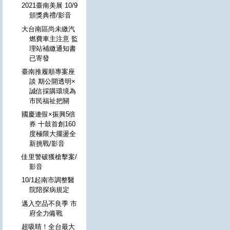
2021臺南美展 10/9
頒獎典禮/影音
大台南區尚未繳汽
燃費車主注意 監
理站補繳通知書
已寄發
臺南推履順專案座
談 期公開透明×
誠信採購環境為
市民福祉把關
國慶連假×振興5倍
券 十鼓首創160
度極限大擺盪全
新挑戰/影音
佳里警破獲槍擊案/
影音
10/1起南市調整醫
院陪探病規定
邁入空品不良季 市
府全力備戰
超吸睛！全台最大