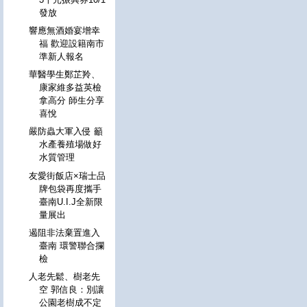
發放
響應無酒婚宴增幸
福 歡迎設籍南市
準新人報名
華醫學生鄭芷羚、
康家維多益英檢
拿高分 師生分享
喜悅
嚴防蟲大軍入侵 籲
水產養殖場做好
水質管理
友愛街飯店×瑞士品
牌包袋再度攜手
臺南U.I.J全新限
量展出
遏阻非法棄置進入
臺南 環警聯合攔
檢
人老先鬆、樹老先
空 郭信良：別讓
公園老樹成不定