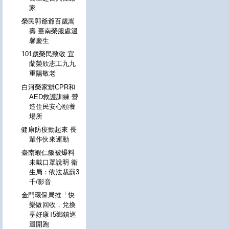
家
榮民郭爺爺百歲嵩
壽 臺南榮服處溫
馨慶生
101歲榮民致敬 宜
蘭榮欣志工九九
重陽敬老
白河榮家辦CPR和
AED救護訓練 營
造住民安心頤養
場所
健康防疫動起來 長
輩作伙來運動
臺南蝦仁飯被爆料
未戴口罩說明 衛
生局：依法裁罰3
千/影音
金門環保局推「快
樂做回收，兌換
享好康｣5鄉鎮巡
迴開跑