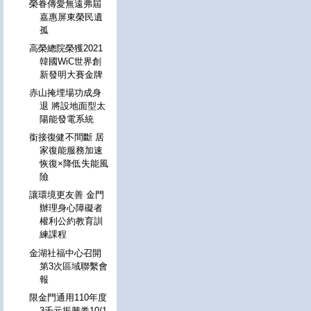
榮眷傳愛無遠弗屆
嘉惠屏東榮民遺
孤
高榮總院榮獲2021
韓國WiC世界創
新發明大賽金牌
赤山掩埋場功成身
退 將設地面型太
陽能發電系統
銜接復健不間斷 居
家復能服務加速
恢復×降低失能風
險
讓環境更友善 金門
辦理身心障礙者
權利公約教育訓
練課程
金湖社福中心召開
第3次區域聯繫會
報
限金門通用110年度
3千元振興券10/1