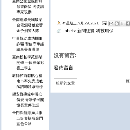
臺南公園金龜樹無
預警倒伏 將委請
專家現勘
臺南纜線失竊破案
at
星期三, 9月 29, 2021
台電頒發稽查獎
Labels:
新聞總覽-科技環保
金予刑警大隊
行員協助成功攔阻
詐騙 警信守承諾
請享美食漢堡
沒有留言:
臺南松柏學苑熱鬧
開學 千位長輩歡
發佈留言
喜上學去
教師節前獻貼心禮
首
南市率先完成教
較新的文章
師諮輔體系招標
望安鄉扈佐中暖心
傳愛 青壯榮民關
懷長輩傳佳話
金門與航港局共推
五倍券暢玩金門
藍色公路