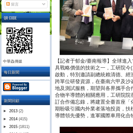
留言
QR CODE
【記者于郁金/臺南報導】全球進
中華鱻傳媒
具戰略價值的技術之一，工研院今(
每日新聞
啟動，特別邀請副總統賴清德、經
跨單位研發資源，在臺南六甲及沙
地及測試服務，期望與各界攜手合
合物半導體的相關應用，工研院院
新聞回顧
訂合作備忘錄，將建置全臺首座「
期盼吸引國內外業者落地投資，扶
►
2013
(2)
導體領先優勢，進軍國際車用化合
►
2014
(415)
►
2015
(1811)