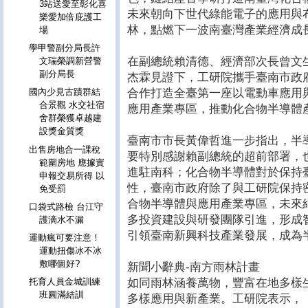
3站送愛至彰化喜
未來朝向下世代綠能電子的應用與
樂愛加倍庇護工
林，點燃下一波南臺灣產業經濟成
場
學甲警副分局長許
在副總統賴清德、經濟部次長曾文
文瑞榮調新營警
副分局長
杰霖見證下，工研院攜手臺南市政
合作打造全臺第一座以電動車應用
國內少見古蹟群結
合景觀 水交社宿
應用產業專區，推動化合物半導體
舍群榮獲卓越建
設獎金質獎
臺南市市長黃偉哲進一步指出，半
出售房地合一課稅
要特別感謝賴副總統的超前部署，
範圍房地 應據實
進駐南科；化合物半導體對於保持
申報交易所得 以
性，臺南市政府除了與工研院保持
免受罰
合物半導體與應用產業專區，未來
口袋式路檢 台江守
多投資建設與研發團隊引進，形成
護滴水不漏
引領臺南新興科技產業發展，成為
運動瘋可要注意！
運動扭傷冰不冰
敷哪個好?
新聞小辭典-南方雨林計畫
如同雨林涵養萬物，豐富在地多樣
托育人員金城訓練
班圓滿結訓
多樣應用與新產業。工研院表示，