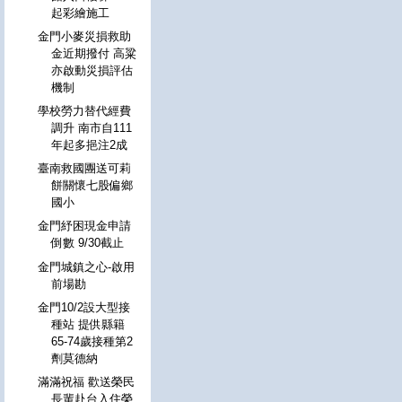
起彩繪施工
金門小麥災損救助
金近期撥付 高粱
亦啟動災損評估
機制
學校勞力替代經費
調升 南市自111
年起多挹注2成
臺南救國團送可莉
餅關懷七股偏鄉
國小
金門紓困現金申請
倒數 9/30截止
金門城鎮之心-啟用
前場勘
金門10/2設大型接
種站 提供縣籍
65-74歲接種第2
劑莫德納
滿滿祝福 歡送榮民
長輩赴台入住榮