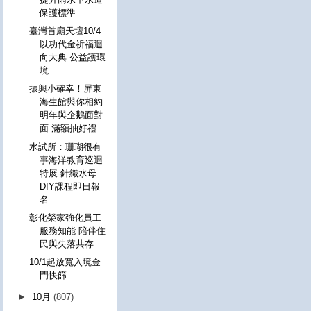
保護標準
臺灣首廟天壇10/4
以功代金祈福迴
向大典 公益護環
境
振興小確幸！屏東
海生館與你相約
明年與企鵝面對
面 滿額抽好禮
水試所：珊瑚很有
事海洋教育巡迴
特展-針織水母
DIY課程即日報
名
彰化榮家強化員工
服務知能 陪伴住
民與失落共存
10/1起放寬入境金
門快篩
►
10月
(807)