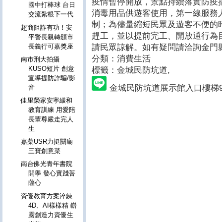
疫情暫停開放，景點持續落實防疫
國中打棒球 台日
消毒用品供遊客使用，第一線服務
交流紮根下一代
制；為儘量縮短民眾及遊客不便的
超商阻詐有功！安
趕工，並以提前完工、開放通行為
平警長親轉頒市
請民眾諒解。如有疑問請洽詢金門縣觀光處
長義行可嘉獎座
分類：消費生活
南市刑大拍攝
KUSO短片 創意
標籤：
金城民防坑道,
宣導提防詐騙/影
金城民防坑道展示館入口樓梯9
音
佳里榮家安寧緩和
教育訓練 用愛陪
長輩尊嚴走完人
生
嘉藥USR力挺關廟
三寶創意菜
南台佛光青年書院
開學 發心實踐菩
薩心
資優教育方案淬鍊
4D、AI樣樣精 嶄
露創造力資優生