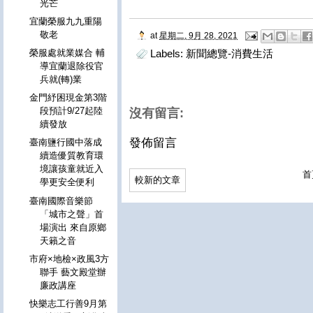
光芒
宜蘭榮服九九重陽
敬老
at
星期二, 9月 28, 2021
榮服處就業媒合 輔
Labels:
新聞總覽-消費生活
導宜蘭退除役官
兵就(轉)業
金門紓困現金第3階
段預計9/27起陸
沒有留言:
續發放
發佈留言
臺南鹽行國中落成
續造優質教育環
境讓孩童就近入
首
較新的文章
學更安全便利
臺南國際音樂節
「城市之聲」首
場演出 來自原鄉
天籟之音
市府×地檢×政風3方
聯手 藝文殿堂辦
廉政講座
快樂志工行善9月第