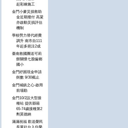
起彩繪施工
金門小麥災損救助
金近期撥付 高粱
亦啟動災損評估
機制
學校勞力替代經費
調升 南市自111
年起多挹注2成
臺南救國團送可莉
餅關懷七股偏鄉
國小
金門紓困現金申請
倒數 9/30截止
金門城鎮之心-啟用
前場勘
金門10/2設大型接
種站 提供縣籍
65-74歲接種第2
劑莫德納
滿滿祝福 歡送榮民
長輩赴台入住榮