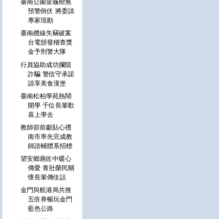
臺南公園金龜樹無
預警倒伏 將委請
專家現勘
臺南纜線失竊破案
台電頒發稽查獎
金予刑警大隊
行員協助成功攔阻
詐騙 警信守承諾
請享美食漢堡
臺南松柏學苑熱鬧
開學 千位長輩歡
喜上學去
教師節前獻貼心禮
南市率先完成教
師諮輔體系招標
望安鄉扈佐中暖心
傳愛 青壯榮民關
懷長輩傳佳話
金門與航港局共推
五倍券暢玩金門
藍色公路