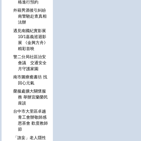
格進行預約
外籍男酒後引糾紛
南警馳赴查真相
法辦
遇見南國紀實影展
10/1嘉義巡迴影
展 《金興方舟》
精彩首映
警二分局社區治安
會議 交通安全
月守護家園
南市圖療癒書坊 找
回心元氣
榮服處擴大關懷服
務 舉辦宜蘭榮民
座談
台中市大里區卓越
青工會辦敬師感
恩茶會 歡度教師
節
「譫妄」老人隱性