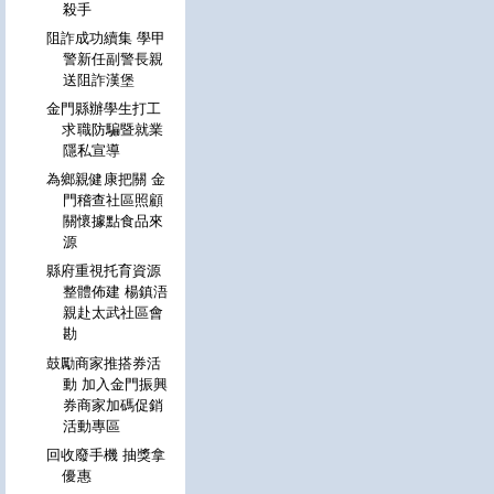
殺手
阻詐成功續集 學甲
警新任副警長親
送阻詐漢堡
金門縣辦學生打工
求職防騙暨就業
隱私宣導
為鄉親健康把關 金
門稽查社區照顧
關懷據點食品來
源
縣府重視托育資源
整體佈建 楊鎮浯
親赴太武社區會
勘
鼓勵商家推搭券活
動 加入金門振興
券商家加碼促銷
活動專區
回收廢手機 抽獎拿
優惠