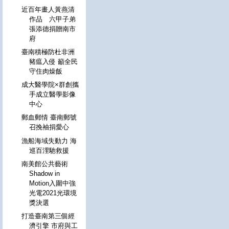
近百年畫人黃燕清
作品 六甲子弟
張添德捐贈南市
府
臺南積極防杜非洲
豬瘟入侵 籲全民
守住肉燥飯
成大醫學院×群創攜
手成立醫學影像
中心
郵血郵情 臺南郵號
召挽袖捐愛心
漁船海域失動力 海
巡百浬馳救援
南美館公共藝術
Shadow in
Motion入圍中強
光電2021光環境
獎決選
打造臺南第三個經
濟引擎 市府與工