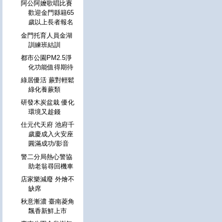
阿公阿嬤歌唱比賽
歡迎金門縣籍65
歲以上長者報名
金門托育人員金湖
訓練班結訓
都市公園PM2.5淨
化功能值得期待
綠居優活 蕨對輕鬆
綠化養蕨類
研發木炭盆栽 優化
環境又趁錢
仕元代天府 池府千
歲慶成入火安座
圓滿成功/影音
警二分局熱心警協
助老翁尋回機車
店家樂減廢 外燴不
缺席
秋意漸濃 臺南菱角
飄香新鮮上市