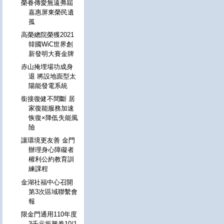
榮眷傳愛無遠弗屆
嘉惠屏東榮民遺
孤
高榮總院榮獲2021
韓國WiC世界創
新發明大賽金牌
赤山掩埋場功成身
退 將設地面型太
陽能發電系統
銜接復健不間斷 居
家復能服務加速
恢復×降低失能風
險
讓環境更友善 金門
辦理身心障礙者
權利公約教育訓
練課程
金湖社福中心召開
第3次區域聯繫會
報
限金門通用110年度
3千元振興券10/1