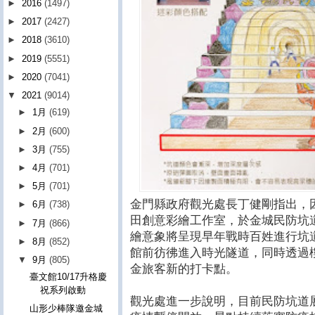
►
2016
(1497)
►
2017
(2427)
►
2018
(3610)
►
2019
(5551)
►
2020
(7041)
▼
2021
(9014)
►
1月
(619)
►
2月
(600)
►
3月
(755)
►
4月
(701)
►
5月
(701)
金門縣政府觀光處長丁健剛指出，
►
6月
(738)
田創意彩繪工作室，於金城民防坑
►
7月
(866)
繪意象將呈現早年戰時百姓進行坑
►
8月
(852)
館前彷彿進入時光隧道，同時透過
▼
9月
(805)
金旅客新的打卡點。
臺文館10/17升格慶
祝系列啟動
觀光處進一步說明，目前民防坑道
山形少棒隊邀金城