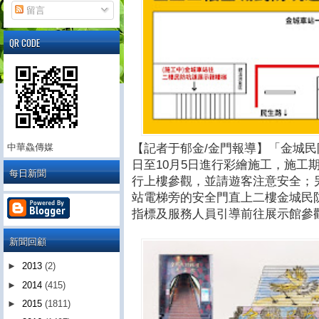
留言
QR CODE
【記者于郁金/金門報導】「金城民
中華鱻傳媒
日至10月5日進行彩繪施工，施工
每日新聞
行上樓參觀，並請遊客注意安全；
站電梯旁的安全門直上二樓金城民
指標及服務人員引導前往展示館參
新聞回顧
►
2013
(2)
►
2014
(415)
►
2015
(1811)