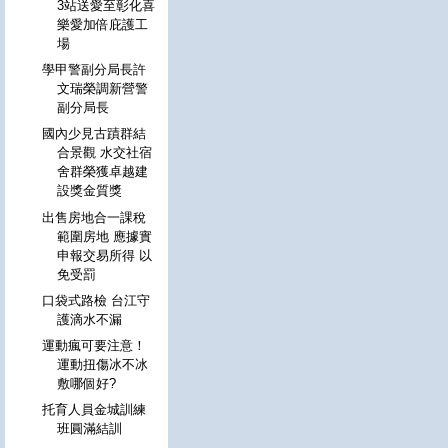
3站送愛至彰化喜
樂愛加倍庇護工
場
學甲警副分局長許
文瑞榮調新營警
副分局長
國內少見古蹟群結
合景觀 水交社宿
舍群榮獲卓越建
設獎金質獎
出售房地合一課稅
範圍房地 應據實
申報交易所得 以
免受罰
口袋式路檢 台江守
護滴水不漏
運動瘋可要注意！
運動扭傷冰不冰
敷哪個好?
托育人員金城訓練
班圓滿結訓