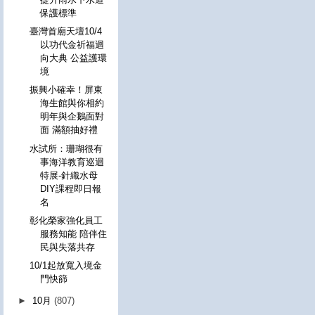
保護標準
臺灣首廟天壇10/4
以功代金祈福迴
向大典 公益護環
境
振興小確幸！屏東
海生館與你相約
明年與企鵝面對
面 滿額抽好禮
水試所：珊瑚很有
事海洋教育巡迴
特展-針織水母
DIY課程即日報
名
彰化榮家強化員工
服務知能 陪伴住
民與失落共存
10/1起放寬入境金
門快篩
►
10月
(807)