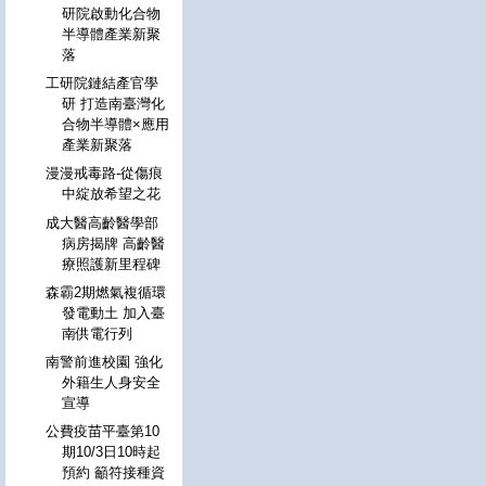
研院啟動化合物
半導體產業新聚
落
工研院鏈結產官學
研 打造南臺灣化
合物半導體×應用
產業新聚落
漫漫戒毒路-從傷痕
中綻放希望之花
成大醫高齡醫學部
病房揭牌 高齡醫
療照護新里程碑
森霸2期燃氣複循環
發電動土 加入臺
南供電行列
南警前進校園 強化
外籍生人身安全
宣導
公費疫苗平臺第10
期10/3日10時起
預約 籲符接種資