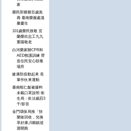
家
榮民郭爺爺百歲嵩
壽 臺南榮服處溫
馨慶生
101歲榮民致敬 宜
蘭榮欣志工九九
重陽敬老
白河榮家辦CPR和
AED救護訓練 營
造住民安心頤養
場所
健康防疫動起來 長
輩作伙來運動
臺南蝦仁飯被爆料
未戴口罩說明 衛
生局：依法裁罰3
千/影音
金門環保局推「快
樂做回收，兌換
享好康｣5鄉鎮巡
迴開跑