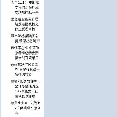
金門10/1起 車船處
幸福巴士預約班
次增加站點公告
國慶連假臺南監理
站及轄區代檢廠
停止受理車檢
臺南郵感謝醫護辛
勞 致贈感恩郵摺
疫情不忘情 中華佛
教善緣慈善會關
懷金門百歲榮民
再現網路假投資真
詐 員警行員聯手
保住男積蓄
華醫×家庭教育中心
樂活享健康講座
10/2黃裕文：低
碳飲食享健康
嘉藥生力軍150藥師
2倍優通過率傲全
國