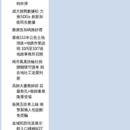
時炸彈
成大挑戰數據松 力
推SDGs 創新加
值民生數據
撕廣告加碼換好禮
臺南111年公告土地
現值×地價作業說
明 10/5至10/7各
地政事務所召開
南市鳳凰扶輪社捐
贈關懷守護車 助
在地社工送愛到
家
高師大慶教師節 莊
嚴祭孔×敬師畫展
隆重登場
振興五倍券上線 南
警製懶人包提醒
免受騙
金城民防坑道展示
館入口樓梯9/27