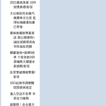
2021臺南美展 10/9
頒獎典禮/影音
大台南區尚未繳汽
燃費車主注意 監
理站補繳通知書
已寄發
臺南推履順專案座
談 期公開透明×
誠信採購環境為
市民福祉把關
國慶連假×振興5倍
券 十鼓首創160
度極限大擺盪全
新挑戰/影音
佳里警破獲槍擊案/
影音
10/1起南市調整醫
院陪探病規定
邁入空品不良季 市
府全力備戰
超吸睛！全台最大