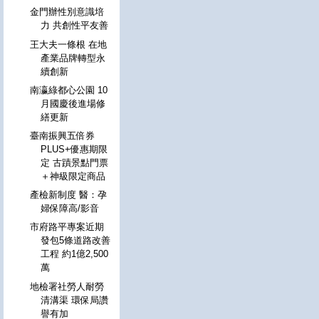
金門辦性別意識培
力 共創性平友善
王大夫一條根 在地
產業品牌轉型永
續創新
南瀛綠都心公園 10
月國慶後進場修
繕更新
臺南振興五倍券
PLUS+優惠期限
定 古蹟景點門票
＋神級限定商品
產檢新制度 醫：孕
婦保障高/影音
市府路平專案近期
發包5條道路改善
工程 約1億2,500
萬
地檢署社勞人耐勞
清溝渠 環保局讚
譽有加