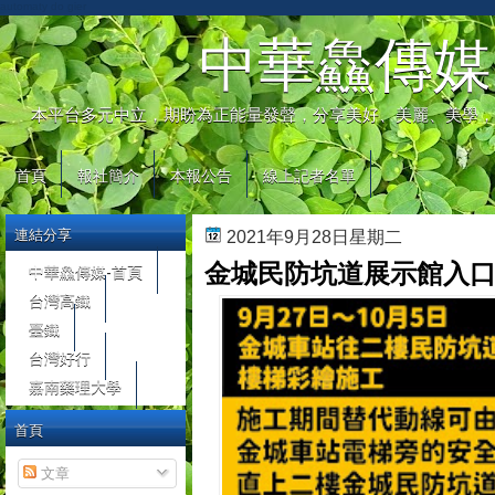
automaty do gier
中華鱻傳媒
本平台多元中立，期盼為正能量發聲，分享美好、美麗、美學，
首頁
報社簡介
本報公告
線上記者名單
連結分享
2021年9月28日星期二
金城民防坑道展示館入口樓
中華鱻傳媒-首頁
台灣高鐵
臺鐵
台灣好行
嘉南藥理大學
首頁
文章