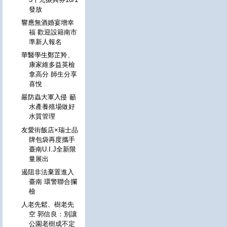
發放
響應無酒婚宴增幸
福 歡迎設籍南市
準新人報名
華醫學生鄭芷羚、
康家維多益英檢
拿高分 師生分享
喜悅
嚴防蟲大軍入侵 籲
水產養殖場做好
水質管理
友愛街飯店×瑞士品
牌包袋再度攜手
臺南U.I.J全新限
量展出
遏阻非法棄置進入
臺南 環警聯合攔
檢
人老先鬆、樹老先
空 郭信良：別讓
公園老樹成不定