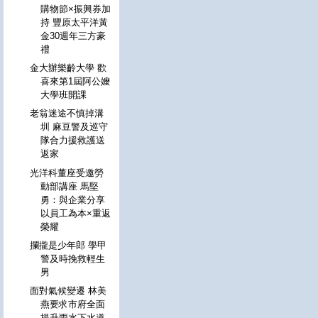
購物節×振興券加
持 豐原太平洋黃
金30週年三方豪
禮
金大辦樂齡大學 歡
喜來第1屆阿公嬤
大學班開課
老翁迷途不慎掉溝
圳 麻豆警及巡守
隊合力援救護送
返家
光洋科董座受邀勞
動部講座 馬堅
勇：與企業分享
以員工為本×重返
榮耀
攔攏是少年郎 學甲
警及時挽救輕生
男
面對氣候變遷 林美
燕要求市府全面
提升雨水下水道