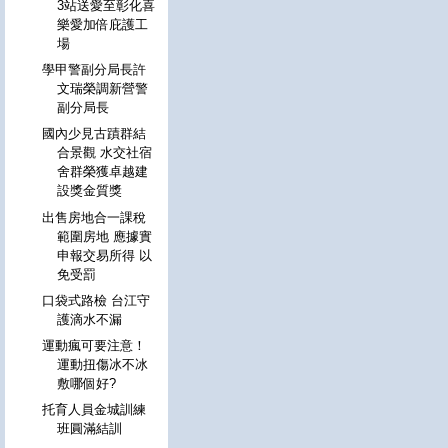
3站送愛至彰化喜
樂愛加倍庇護工
場
學甲警副分局長許
文瑞榮調新營警
副分局長
國內少見古蹟群結
合景觀 水交社宿
舍群榮獲卓越建
設獎金質獎
出售房地合一課稅
範圍房地 應據實
申報交易所得 以
免受罰
口袋式路檢 台江守
護滴水不漏
運動瘋可要注意！
運動扭傷冰不冰
敷哪個好?
托育人員金城訓練
班圓滿結訓