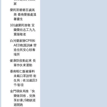
家
榮民郭爺爺百歲嵩
壽 臺南榮服處溫
馨慶生
101歲榮民致敬 宜
蘭榮欣志工九九
重陽敬老
白河榮家辦CPR和
AED救護訓練 營
造住民安心頤養
場所
健康防疫動起來 長
輩作伙來運動
臺南蝦仁飯被爆料
未戴口罩說明 衛
生局：依法裁罰3
千/影音
金門環保局推「快
樂做回收，兌換
享好康｣5鄉鎮巡
迴開跑