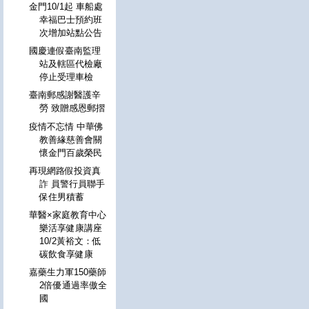
金門10/1起 車船處
幸福巴士預約班
次增加站點公告
國慶連假臺南監理
站及轄區代檢廠
停止受理車檢
臺南郵感謝醫護辛
勞 致贈感恩郵摺
疫情不忘情 中華佛
教善緣慈善會關
懷金門百歲榮民
再現網路假投資真
詐 員警行員聯手
保住男積蓄
華醫×家庭教育中心
樂活享健康講座
10/2黃裕文：低
碳飲食享健康
嘉藥生力軍150藥師
2倍優通過率傲全
國