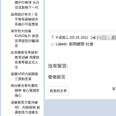
國中打棒球 台日
交流紮根下一代
超商阻詐有功！安
平警長親轉頒市
長義行可嘉獎座
南市刑大拍攝
KUSO短片 創意
at
星期三, 9月 29, 2021
宣導提防詐騙/影
Labels:
新聞總覽-社會
音
佳里榮家安寧緩和
教育訓練 用愛陪
長輩尊嚴走完人
沒有留言:
生
嘉藥USR力挺關廟
發佈留言
三寶創意菜
南台佛光青年書院
首
開學 發心實踐菩
較新的文章
薩心
資優教育方案淬鍊
4D、AI樣樣精 嶄
露創造力資優生