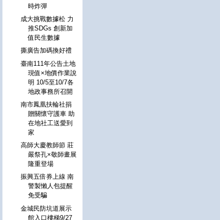
時炸彈
成大挑戰數據松 力
推SDGs 創新加
值民生數據
撕廣告加碼換好禮
臺南111年公告土地
現值×地價作業說
明 10/5至10/7各
地政事務所召開
南市鳳凰扶輪社捐
贈關懷守護車 助
在地社工送愛到
家
高師大慶教師節 莊
嚴祭孔×敬師畫展
隆重登場
振興五倍券上線 南
警製懶人包提醒
免受騙
金城民防坑道展示
館入口樓梯9/27