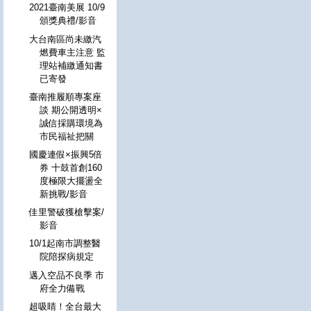
2021臺南美展 10/9
頒獎典禮/影音
大台南區尚未繳汽
燃費車主注意 監
理站補繳通知書
已寄發
臺南推履順專案座
談 期公開透明×
誠信採購環境為
市民福祉把關
國慶連假×振興5倍
券 十鼓首創160
度極限大擺盪全
新挑戰/影音
佳里警破獲槍擊案/
影音
10/1起南市調整醫
院陪探病規定
邁入空品不良季 市
府全力備戰
超吸睛！全台最大