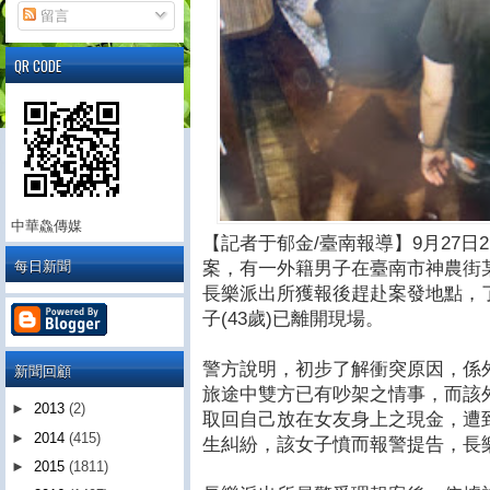
留言
QR CODE
中華鱻傳媒
【記者于郁金/臺南報導】9月27日
每日新聞
案，有一外籍男子在臺南市神農街
長樂派出所獲報後趕赴案發地點，
子(43歲)已離開現場。
警方說明，初步了解衝突原因，係
新聞回顧
旅途中雙方已有吵架之情事，而該
►
2013
(2)
取回自己放在女友身上之現金，遭
►
2014
(415)
生糾紛，該女子憤而報警提告，長
►
2015
(1811)