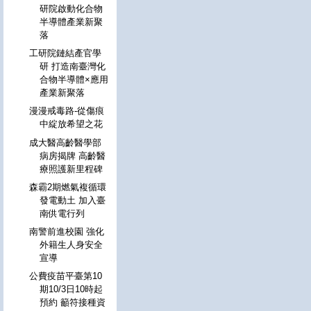
研院啟動化合物
半導體產業新聚
落
工研院鏈結產官學
研 打造南臺灣化
合物半導體×應用
產業新聚落
漫漫戒毒路-從傷痕
中綻放希望之花
成大醫高齡醫學部
病房揭牌 高齡醫
療照護新里程碑
森霸2期燃氣複循環
發電動土 加入臺
南供電行列
南警前進校園 強化
外籍生人身安全
宣導
公費疫苗平臺第10
期10/3日10時起
預約 籲符接種資