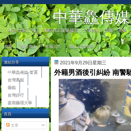
automaty do gier
中華鱻傳媒
本平台多元中立，期盼為正能量發聲，分享美好、美麗、美學，
首頁
報社簡介
本報公告
線上記者名單
連結分享
2021年9月29日星期三
外籍男酒後引糾紛 南警
中華鱻傳媒-首頁
台灣高鐵
臺鐵
台灣好行
嘉南藥理大學
首頁
文章