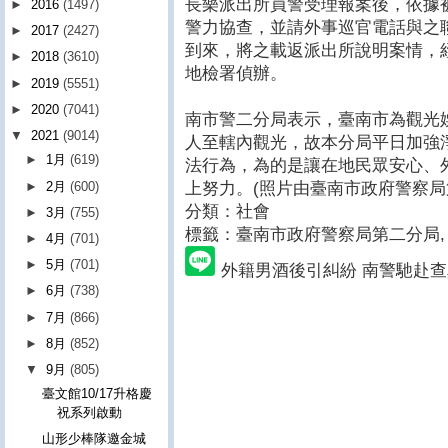
長樂派出所員警受理報案後，依據
►
2016
(1497)
警力協查，並請外事巡官電話與之
►
2017
(2427)
到來，將之載返派出所說明案情，
►
2018
(3610)
地檢署偵辦。
►
2019
(5551)
►
2020
(7041)
南市警二分局表示，臺南市為觀光
▼
2021
(9014)
人至轄內觀光，故本分局平日加強
►
1月
(619)
法行為，為的是讓在地民眾安心、
►
2月
(600)
上努力。(照片由臺南市政府警察局
分類：社會
►
3月
(755)
標籤：臺南市政府警察局第二分局
,
►
4月
(701)
►
5月
(701)
外籍男酒後引糾紛 南警馳赴
►
6月
(738)
►
7月
(866)
►
8月
(852)
▼
9月
(805)
臺文館10/17升格慶
祝系列啟動
山形少棒隊邀金城