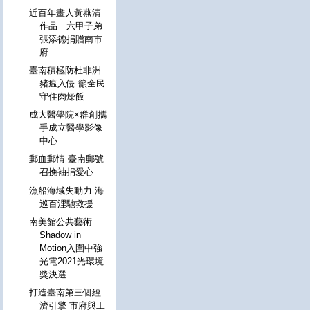
近百年畫人黃燕清
作品 六甲子弟
張添德捐贈南市
府
臺南積極防杜非洲
豬瘟入侵 籲全民
守住肉燥飯
成大醫學院×群創攜
手成立醫學影像
中心
郵血郵情 臺南郵號
召挽袖捐愛心
漁船海域失動力 海
巡百浬馳救援
南美館公共藝術
Shadow in
Motion入圍中強
光電2021光環境
獎決選
打造臺南第三個經
濟引擎 市府與工