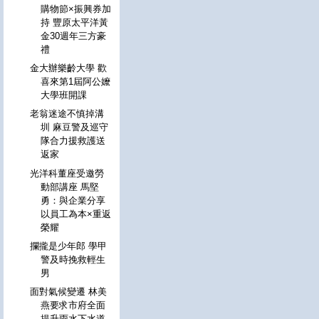
購物節×振興券加
持 豐原太平洋黃
金30週年三方豪
禮
金大辦樂齡大學 歡
喜來第1屆阿公嬤
大學班開課
老翁迷途不慎掉溝
圳 麻豆警及巡守
隊合力援救護送
返家
光洋科董座受邀勞
動部講座 馬堅
勇：與企業分享
以員工為本×重返
榮耀
攔攏是少年郎 學甲
警及時挽救輕生
男
面對氣候變遷 林美
燕要求市府全面
提升雨水下水道