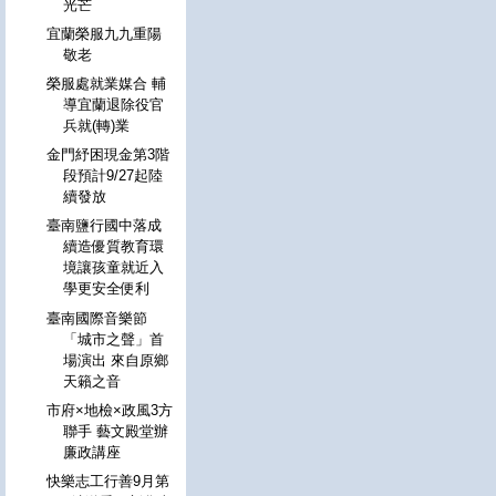
光芒
宜蘭榮服九九重陽
敬老
榮服處就業媒合 輔
導宜蘭退除役官
兵就(轉)業
金門紓困現金第3階
段預計9/27起陸
續發放
臺南鹽行國中落成
續造優質教育環
境讓孩童就近入
學更安全便利
臺南國際音樂節
「城市之聲」首
場演出 來自原鄉
天籟之音
市府×地檢×政風3方
聯手 藝文殿堂辦
廉政講座
快樂志工行善9月第