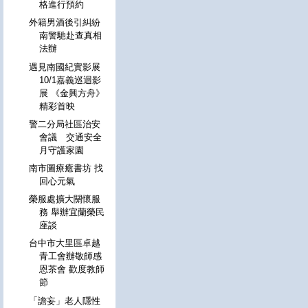
格進行預約
外籍男酒後引糾紛
南警馳赴查真相
法辦
遇見南國紀實影展
10/1嘉義巡迴影
展 《金興方舟》
精彩首映
警二分局社區治安
會議 交通安全
月守護家園
南市圖療癒書坊 找
回心元氣
榮服處擴大關懷服
務 舉辦宜蘭榮民
座談
台中市大里區卓越
青工會辦敬師感
恩茶會 歡度教師
節
「譫妄」老人隱性