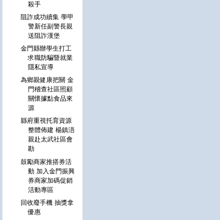
殺手
阻詐成功續集 學甲
警新任副警長親
送阻詐漢堡
金門縣辦學生打工
求職防騙暨就業
隱私宣導
為鄉親健康把關 金
門稽查社區照顧
關懷據點食品來
源
縣府重視托育資源
整體佈建 楊鎮浯
親赴太武社區會
勘
鼓勵商家推搭券活
動 加入金門振興
券商家加碼促銷
活動專區
回收廢手機 抽獎拿
優惠