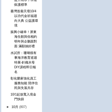
保護標準
臺灣首廟天壇10/4
以功代金祈福迴
向大典 公益護環
境
振興小確幸！屏東
海生館與你相約
明年與企鵝面對
面 滿額抽好禮
水試所：珊瑚很有
事海洋教育巡迴
特展-針織水母
DIY課程即日報
名
彰化榮家強化員工
服務知能 陪伴住
民與失落共存
10/1起放寬入境金
門快篩
►
10月
(807)