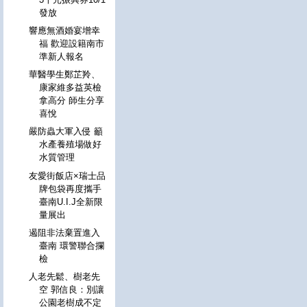
發放
響應無酒婚宴增幸
福 歡迎設籍南市
準新人報名
華醫學生鄭芷羚、
康家維多益英檢
拿高分 師生分享
喜悅
嚴防蟲大軍入侵 籲
水產養殖場做好
水質管理
友愛街飯店×瑞士品
牌包袋再度攜手
臺南U.I.J全新限
量展出
遏阻非法棄置進入
臺南 環警聯合攔
檢
人老先鬆、樹老先
空 郭信良：別讓
公園老樹成不定