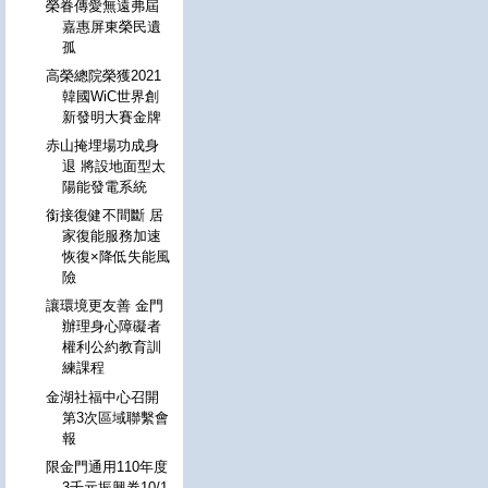
榮眷傳愛無遠弗屆
嘉惠屏東榮民遺
孤
高榮總院榮獲2021
韓國WiC世界創
新發明大賽金牌
赤山掩埋場功成身
退 將設地面型太
陽能發電系統
銜接復健不間斷 居
家復能服務加速
恢復×降低失能風
險
讓環境更友善 金門
辦理身心障礙者
權利公約教育訓
練課程
金湖社福中心召開
第3次區域聯繫會
報
限金門通用110年度
3千元振興券10/1