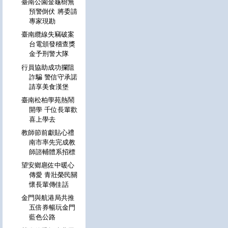
臺南公園金龜樹無
預警倒伏 將委請
專家現勘
臺南纜線失竊破案
台電頒發稽查獎
金予刑警大隊
行員協助成功攔阻
詐騙 警信守承諾
請享美食漢堡
臺南松柏學苑熱鬧
開學 千位長輩歡
喜上學去
教師節前獻貼心禮
南市率先完成教
師諮輔體系招標
望安鄉扈佐中暖心
傳愛 青壯榮民關
懷長輩傳佳話
金門與航港局共推
五倍券暢玩金門
藍色公路