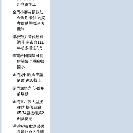
起彩繪施工
金門小麥災損救助
金近期撥付 高粱
亦啟動災損評估
機制
學校勞力替代經費
調升 南市自111
年起多挹注2成
臺南救國團送可莉
餅關懷七股偏鄉
國小
金門紓困現金申請
倒數 9/30截止
金門城鎮之心-啟用
前場勘
金門10/2設大型接
種站 提供縣籍
65-74歲接種第2
劑莫德納
滿滿祝福 歡送榮民
長輩赴台入住榮