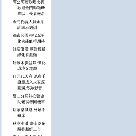
阿公阿嬤歌唱比賽
歡迎金門縣籍65
歲以上長者報名
金門托育人員金湖
訓練班結訓
都市公園PM2.5淨
化功能值得期待
綠居優活 蕨對輕鬆
綠化養蕨類
研發木炭盆栽 優化
環境又趁錢
仕元代天府 池府千
歲慶成入火安座
圓滿成功/影音
警二分局熱心警協
助老翁尋回機車
店家樂減廢 外燴不
缺席
秋意漸濃 臺南菱角
飄香新鮮上市