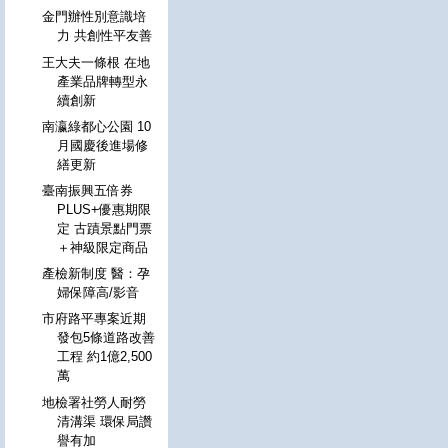
金門辦性別意識培
力 共創性平友善
王大夫一條根 在地
產業品牌轉型永
續創新
南瀛綠都心公園 10
月國慶後進場修
繕更新
臺南振興五倍券
PLUS+優惠期限
定 古蹟景點門票
＋神級限定商品
產檢新制度 醫：孕
婦保障高/影音
市府路平專案近期
發包5條道路改善
工程 約1億2,500
萬
地檢署社勞人耐勞
清溝渠 環保局讚
譽有加