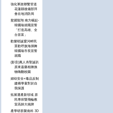
強化軍政聯繫管道
花蓮縣後備部拜
會在地消防局
鰲躍龍翔 南方崛起-
韓國瑜就職宣誓
「打造高雄、全
台首富」
歡樂耶誕愛河畔民
眾歡呼旗海揮舞
韓國瑜市長宣誓
就職
(影音)萬人夯聖誕趴
原來嘉藥相揪換
物嗨翻校園
婦幼安全×毒品反制
建構學童對於自
我保護
拓展運產新領域 原
民專班暨飛輪教
室高師大揭牌
產學研群聚南科 3D