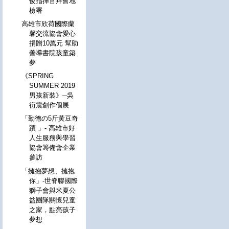
俊指揮官拜會地
檢署
高雄市欣荷國際蘭
馨交流協會愛心
捐贈10萬元 幫助
善導書院孩童築
夢
《SPRING
SUMMER 2019
男孩新裝》─吳
衍震創作個展
「勤德の5斤黃豆奇
蹟 」- 高雄市好
人生服務與學習
協會籌備會企業
參訪
「擁抱夢想、擁抱
你」-世脊聯國際
獅子會與米夏公
益團隊關懷兒童
之家，點亮孩子
夢想