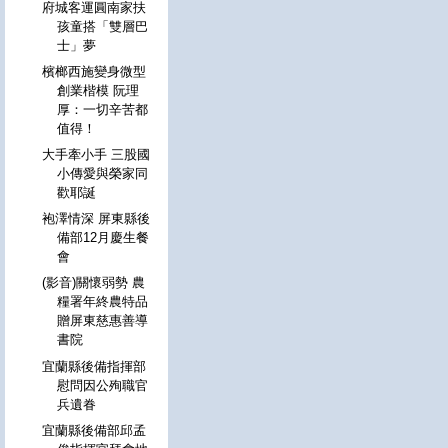
府城客運圓南家扶
孩童搭「雙層巴
士」夢
檳榔西施變身微型
創業楷模 阮理
厚：一切辛苦都
值得！
大手牽小手 三股國
小傳愛與榮家同
歡耶誕
袍澤情深 屏東縣後
備部12月慶生餐
會
(影音)關懷弱勢 農
糧署年終農特品
贈屏東慈惠善導
書院
宜蘭縣後備指揮部
慰問因公殉職官
兵遺眷
宜蘭縣後備部邱孟