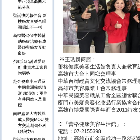
中正淺草商圈示
範分享
聖誕快閃報佳音 新
樓癌友喜樂合唱
團唱出不一樣
新樓醫健保中醫輔
助癌症治療有成
醫師與癌友互動
良好
※王琇麟簡歷：
勞動部耶誕送愛到
蕾格健康美容生活館負責人兼教育
府 非賣木工家具
高雄市大台南同鄉會理事
贈弱勢
中華台灣經貿文化交流協會常務理
赴金視察小三通及
中國非洲豬瘟情
高雄市美容職業工會常務理事
形 賴清德：兩岸
中華民國美容職業工會全國總會聯
有共同敵人及目
廈門市美髮美容化妝品行業協會合
標
高雄市博愛國際青年商會2011特友
南韓嘉泉大吉醫與
成大醫簽MOU 雙
※「蕾格健康美容生活館」：
方交流創傷外科
電話：07-2155398
經驗技術
地址：高雄市前金區成功一路352
聖誕踩街祝福傳歡