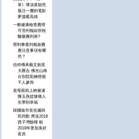
單》導演黃朝亮
孤注一擲的電影
夢溫暖高雄
一般健康檢查費用
可否列報綜所稅
醫藥費列舉?
營利事業列報旅費
應注意事項有哪
些？
信仰傳承藝文創意
大匯合 佛光山南
台別院彩繪燈籠
千人參與
老母面前上銬被逮
陳玉燕從慘痛人
生學到幸福
韓國瑜市長伉儷與
民同歡 齊送2018
西子灣餘暉 盼
2019年更加美好
富庶