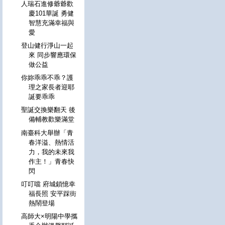
人瑞石進修爺爺歡
慶101華誕 勇健
智慧充滿幸福與
愛
登山健行淨山一起
來 同步響應環保
做公益
你妳乖乖不乖？護
理之家長者迎耶
誕要乖乖
聖誕交換樂翻天 後
備輔教歡樂滿堂
南臺科大舉辦「青
春洋溢、熱情活
力，我的未來我
作主！」青春快
閃
叮叮噹 府城鎖憶幸
福長照 安平踩街
熱鬧登場
高師大×明陽中學攜