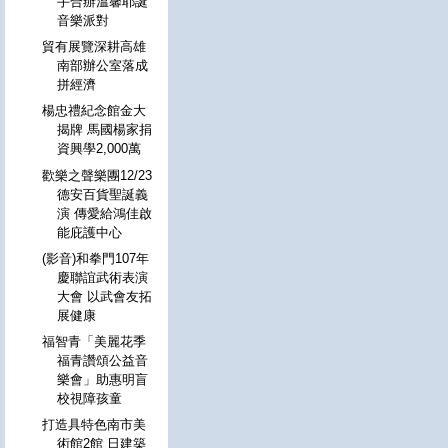
手合辦溫馨耶誕
音樂派對
貿有展覽深耕高雄
南部辦公室落成
拼經濟
楊忠禮紀念館金大
揭牌 馬國楊家捐
資興學2,000萬
歡樂之聲樂團12/23
德安百貨聖誕義
演 傳愛給鴻佳啟
能庇護中心
(影音)和拳門107年
慶聯誼武術表演
大會 以武會友拓
展健康
福智青「美麗花季
福青讚頌公益音
樂會」助惠明盲
校視障孩童
打造具特色南市美
術館2館 日建築