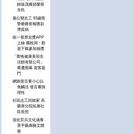
師坂茂獲頒榮譽
市民
廟公變志工 93歲熊
摯爺爺剪報匯款
濟貧病
統一發票兌獎APP
上線 國稅局：歡
迎下載參加抽獎
「蕾格健康美容生
活館有限公司」
喬遷開幕 賀客盈
門
網路留言要小心以
免觸法 發言審慎
理性
社區志工回娘家 高
榮屏分院拓展社
區長照
強化官兵文化涵養
景平藝廊藝文開
展