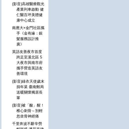
(影音)高雄醫療觀光
產業列車啟動 健
仁醫百坪美體健
康中心成立
南應大×金門社區攜
手《金有緣：銀
髮服務設計推
廣》
英語友善夜市首度
跨足至溪北區 5
大夜市與南市府
攜手營造英語友
善環境
(影音)綠衣天使歲末
捐年菜 臺南郵局
送暖關懷獨居長
輩
(影音)被「酸」醒！
椎心刺骨～別輕
忽坐骨神經痛
千里奔波不辭辛勞