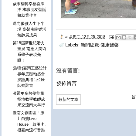
歲末翻轉幸福喜洋
洋 求職朋友聖誕
報就業佳音
邁向優雅人生下半
場 高榮南院樂活
無齡展成果
at
星期二, 12月 25, 2018
第18屆新世紀潛力
Labels:
新聞總覽-健康醫藥
畫展 南應大美術
系學子表現亮
眼！
(影音)臺灣工藝設計
沒有留言:
界年度壓軸盛會
授證典禮百位匠
發佈留言
師齊聚首
激盪更多教學能量
首
移地教學教師成
較新的文章
果交流南大舉行
臺南文創園區「漂
丿白鷺Live
House」啟用 扎
根臺南流行音樂