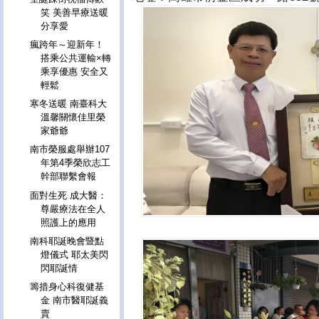
笑 美善早療送暖
分享愛
瘋跨年～迎新年！
搭乘公共運輸×轉
乘享優惠 安全又
輕鬆
寒冬送暖 南臺科大
溫馨關懷佳里榮
家爺爺
南市榮服處舉辦107
年第4季榮欣志工
幹部聯繫會報
面對生死 成大醫：
尊嚴療法在全人
照護上的應用
南科耶誕晚會暨點
燈儀式 耶太美閃
閃耶誕情
籌措身心科復健基
金 南市醫耶誕義
賣