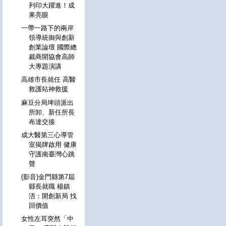
列印大躍進！成
果亮眼
一帶一路下的兩岸
領導統御與創新
創業論壇 國際總
裁商開協會高師
大專題演講
高雄市長就任 高醫
救護站神救援
麻豆分局埤頭派出
所卸、新任所長
布達交接
成大醫第三心導管
室揭牌啟用 健康
守護南臺灣心跳
聲
(影音)金門縣第7屆
縣長就職 楊鎮
浯：開創新局 找
回價值
女性左耳突然「中