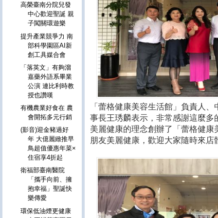
高榮臺南分院兒發
中心歡迎聖誕 親
子闖關環遊樂
提升產業競爭力 南
部科學園區AI新
創工具媒合會
「落英文」有夠溜
嘉藥外語系畢業
公演 連比利時教
授也讚嘆
「蕾格健康美容生活館」負責人、
有機農業好食在 農
會開拓多元行銷
事長王琇麟表示，非常感謝這麼多
美麗健康的理念創辦了「蕾格健康
(影音)迎金豬過好
年 大億麗緻推早
朋友美麗健康，歡迎大家隨時來店
鳥超值優惠年菜×
住宿享4折起
衛福部臺南醫院
「攜手向前、擁
抱幸福」聖誕快
樂傳愛
環保低油煙更健康