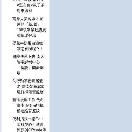
×逛市集×親子派
對來這裡
南應大美容系大展
蓬勃「新.象」
108級畢業動態展
演璀璨登場
嬰兒牛奶蛋白過敏
該怎麼辦呢？！
將愛傳承下去 南大
聯電課輔中心
「傳說」圓夢劇
場
助行動不便獨居雙
老 臺南榮民處環
境打掃落實服務
精進後服工作成效
臺南市後備指揮
部連絡官座談
便利捐款一指Go！
南科愛心月透過
簡訊與QRcode傳