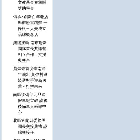
文教基金會頒贈
獎助學金
傳承×創新百年老店
舉辦臉書嚐鮮 一
條根王大夫成立
品牌概念店
無縫接軌 南市府新
團隊首長共識營
相互合作、支援
與整合
蕭煌奇首度臺南跨
年演出 黃偉哲邀
競選對手迎新送
舊～打拼未來
南區後備部元旦連
假軍紀宣教 訪視
後備軍人輔導中
心
北區宜蘭縣委顧團
團長交接典禮 謝
錦興接任