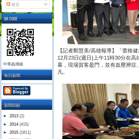
留言
QR CODE
【記者鄭慧美/高雄報導】「蕾格健
12月23日(週日)上午11時30分
中華鱻傳媒
幕，現場賀客盈門，並有血壓辨症
凡。
每日新聞
新聞回顧
►
2013
(2)
►
2014
(415)
►
2015
(1811)