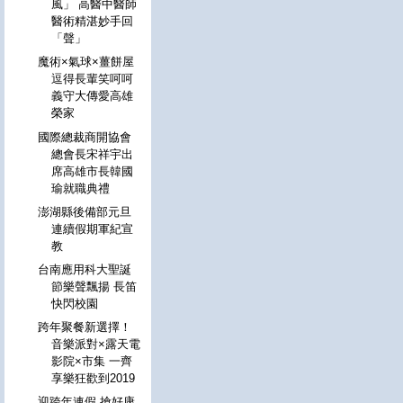
風」 高醫中醫師
醫術精湛妙手回
「聲」
魔術×氣球×薑餅屋
逗得長輩笑呵呵
義守大傳愛高雄
榮家
國際總裁商開協會
總會長宋祥宇出
席高雄市長韓國
瑜就職典禮
澎湖縣後備部元旦
連續假期軍紀宣
教
台南應用科大聖誕
節樂聲飄揚 長笛
快閃校園
跨年聚餐新選擇！
音樂派對×露天電
影院×市集 一齊
享樂狂歡到2019
迎跨年連假 搶好康