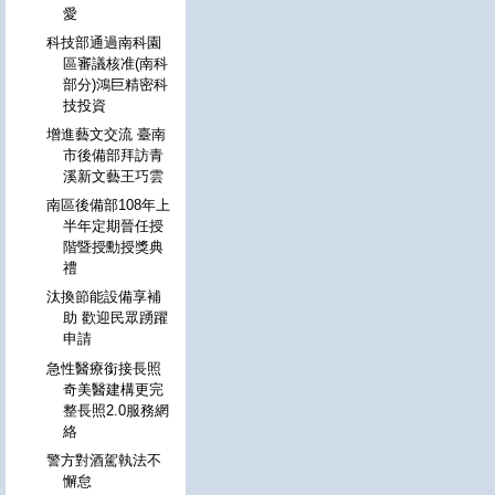
愛
科技部通過南科園
區審議核准(南科
部分)鴻巨精密科
技投資
增進藝文交流 臺南
市後備部拜訪青
溪新文藝王巧雲
南區後備部108年上
半年定期晉任授
階暨授勳授獎典
禮
汰換節能設備享補
助 歡迎民眾踴躍
申請
急性醫療銜接長照
奇美醫建構更完
整長照2.0服務網
絡
警方對酒駕執法不
懈怠