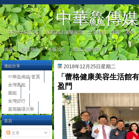
automaty do gier
中華鱻傳媒
本平台多元中立，期盼為正能量發聲，分享美好、美麗、美學，
首頁
報社簡介
本報公告
線上記者名單
連結分享
2018年12月25日星期二
「蕾格健康美容生活館有
中華鱻傳媒-首頁
台灣高鐵
盈門
臺鐵
台灣好行
嘉南藥理大學
首頁
文章