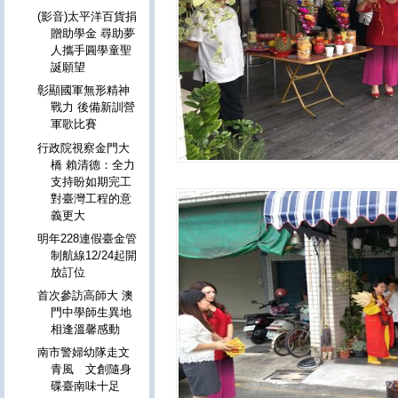
(影音)太平洋百貨捐
贈助學金 尋助夢
人攜手圓學童聖
誕願望
彰顯國軍無形精神
戰力 後備新訓營
軍歌比賽
行政院視察金門大
橋 賴清德：全力
支持盼如期完工
對臺灣工程的意
義更大
明年228連假臺金管
制航線12/24起開
放訂位
首次參訪高師大 澳
門中學師生異地
相逢溫馨感動
南市警婦幼隊走文
青風 文創隨身
碟臺南味十足