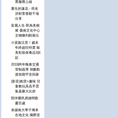
票服務上線
重生的蓮花 - 癌友
洪郁萱發願千場
分享
富麗人生-郭為美個
展 臺南文化中心
文物陳列館展出
小資族注意！歲末
年終超狂特賣 歐
美彩妝保養品3折
起
2019跨年晚會交通
管制疏導 倒數歡
渡假期平安回家
(影音)創意×趣味 兒
童教玩具高手雲
集嘉藥大比拼
陪伴榮民易德明歡
慶百歲
表揚南大學子傳承
在地文化 陳爵堂