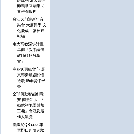
解疑惑 潘艾嘉律
師義助宜蘭榮民
眷諮詢服務
台江大殿迎新年音
樂會 大廟興學 文
化慶成～讓神來
祝福
南大高教深耕計畫
舉辦「教學績優
教師經驗分享
會」
寒冬送羽絨背心 屏
東縣榮服處關懷
送暖 助弱勢榮民
眷
全球傳動智能創意
賽 南臺科大「互
動式智能雷射加
工機」奪冠及最
佳人氣獎
臺鐵局QR code車
票即日起快速驗