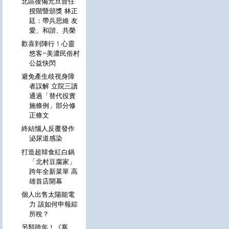
北區後備元旦晉任
授階暨頒獎 林正
廷：帶兵思維 友
愛、和諧、共榮
歡喜到陣行！心靈
悠客~美濃民俗村
公益快閃
避免產生歧視身障
者誤解 立院三讀
通過「替代役實
施條例」部分修
正條文
終結惱人反覆發作
泌尿道感染
打造超韓食紅白鍋
「北村豆腐家」
跨年全新菜單 高
雄首店開幕
個人出售太陽能電
力 該如何申報綜
所稅？
另類跨年！《寒