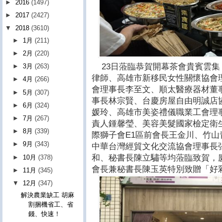
►
2016
(1497)
►
2017
(2427)
▼
2018
(3610)
►
1月
(211)
►
2月
(220)
23日蒞臨恭賀開幕茶會貴賓雲集
►
3月
(263)
律師、高雄市新移民女性關懷協會
►
4月
(266)
會理事長李至文、順太醫療器材董
►
5月
(307)
事長林宗賢、台慶房屋自由明誠店
►
6月
(324)
媛玲、高雄市美姿禮儀職業工會理
►
7月
(267)
責人鍾馨瑩、美容美髮國家檢定衛生
►
8月
(339)
際獅子會E1區前會長王金川、竹山
►
9月
(343)
中華台灣經貿文化交流協會理事長
和、秘書長陳立驌等均蒞臨致賀，
►
10月
(378)
會長兼秘書長陳玉英特別致贈「好
►
11月
(345)
▼
12月
(347)
解決農業缺工 胡麻
割捆機省工、省
錢、快速！