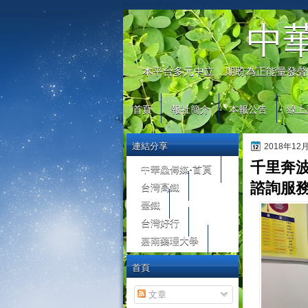
automaty do gier
中
本平台多元中立，期盼為正能量發聲
首頁
報社簡介
本報公告
線上
連結分享
2018年12
千里奔
中華鱻傳媒-首頁
台灣高鐵
諮詢服
臺鐵
台灣好行
嘉南藥理大學
首頁
文章