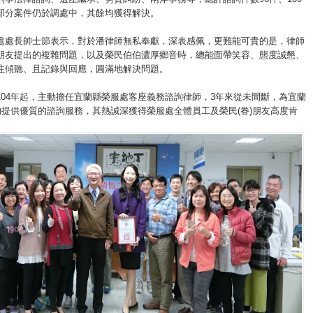
部分案件仍於調處中，其餘均獲得解決。
處處長帥士節表示，對於潘律師無私奉獻，深表感佩，更難能可貴的是，律師
朋友提出的複雜問題，以及榮民伯伯濃厚鄉音時，總能面帶笑容、態度誠懇、
注傾聽、且記錄與回應，圓滿地解決問題。
104年起，主動擔任宜蘭縣榮服處客座義務諮詢律師，3年來從未間斷，為宜蘭
眷)提供優質的諮詢服務，其熱誠深獲得榮服處全體員工及榮民(眷)朋友高度肯