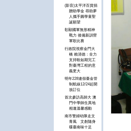
(影音)太平洋百貨捐
贈助學金 尋助夢
人攜手圓學童聖
誕願望
彰顯國軍無形精神
戰力 後備新訓營
軍歌比賽
行政院視察金門大
橋 賴清德：全力
支持盼如期完工
對臺灣工程的意
義更大
明年228連假臺金管
制航線12/24起開
放訂位
首次參訪高師大 澳
門中學師生異地
相逢溫馨感動
南市警婦幼隊走文
青風 文創隨身
碟臺南味十足