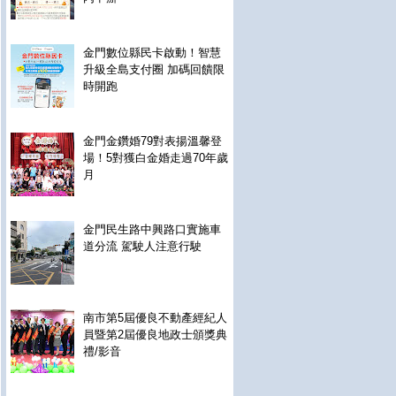
金門數位縣民卡啟動！智慧
升級全島支付圈 加碼回饋限
時開跑
金門金鑽婚79對表揚溫馨登
場！5對獲白金婚走過70年歲
月
金門民生路中興路口實施車
道分流 駕駛人注意行駛
南市第5屆優良不動產經紀人
員暨第2屆優良地政士頒獎典
禮/影音