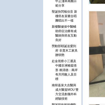
中正淺草商圈示
範分享
聖誕快閃報佳音 新
樓癌友喜樂合唱
團唱出不一樣
新樓醫健保中醫輔
助癌症治療有成
醫師與癌友互動
良好
勞動部耶誕送愛到
府 非賣木工家具
贈弱勢
赴金視察小三通及
中國非洲豬瘟情
形 賴清德：兩岸
有共同敵人及目
標
南韓嘉泉大吉醫與
成大醫簽MOU 雙
方交流創傷外科
經驗技術
聖誕踩街祝福傳歡