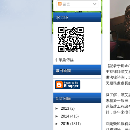
留言
QR CODE
中華鱻傳媒
【記者于郁金
每日新聞
主持律師潘艾
供法律諮詢，
民服務處處長
據了解，潘艾
新聞回顧
專精於一般民
道新建工程諸
►
2013
(2)
群，多年來擔
►
2014
(415)
宜蘭榮民服務
►
2015
(1811)
財務糾紛、民