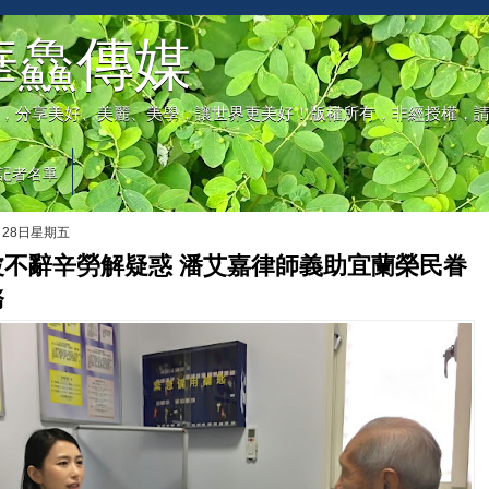
華鱻傳媒
，分享美好、美麗、美學，讓世界更美好！版權所有，非經授權，
記者名單
月28日星期五
波不辭辛勞解疑惑 潘艾嘉律師義助宜蘭榮民眷
務