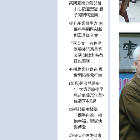
高榮臺南分院兒發
中心歡迎聖誕 親
子闖關環遊樂
提升產業競爭力 南
部科學園區AI新
創工具媒合會
「落英文」有夠溜
嘉藥外語系畢業
公演 連比利時教
授也讚嘆
有機農業好食在 農
會開拓多元行銷
(影音)迎金豬過好
年 大億麗緻推早
鳥超值優惠年菜×
住宿享4折起
衛福部臺南醫院
「攜手向前、擁
抱幸福」聖誕快
樂傳愛
環保低油煙更健康