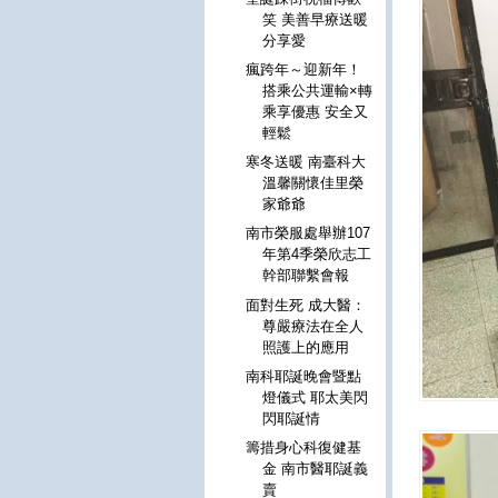
笑 美善早療送暖
分享愛
瘋跨年～迎新年！
搭乘公共運輸×轉
乘享優惠 安全又
輕鬆
寒冬送暖 南臺科大
溫馨關懷佳里榮
家爺爺
南市榮服處舉辦107
年第4季榮欣志工
幹部聯繫會報
面對生死 成大醫：
尊嚴療法在全人
照護上的應用
南科耶誕晚會暨點
燈儀式 耶太美閃
閃耶誕情
籌措身心科復健基
金 南市醫耶誕義
賣