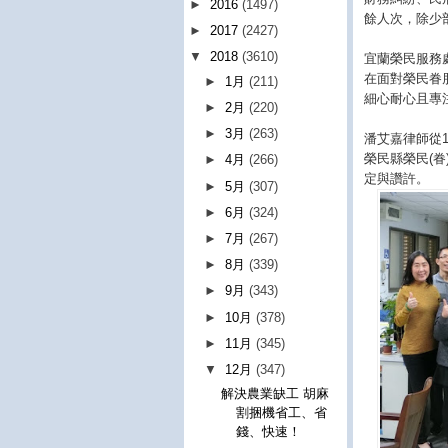
►
2016
(1497)
餘人次，除少
►
2017
(2427)
▼
2018
(3610)
宜蘭榮民服務
在面對榮民眷
►
1月
(211)
細心耐心且專
►
2月
(220)
►
3月
(263)
潘艾嘉律師從
榮民縣榮民(
►
4月
(266)
定與讚許。
►
5月
(307)
►
6月
(324)
►
7月
(267)
►
8月
(339)
►
9月
(343)
►
10月
(378)
►
11月
(345)
▼
12月
(347)
解決農業缺工 胡麻
割捆機省工、省
錢、快速！