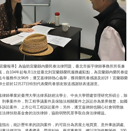
/宜蘭報導】為協助宜蘭縣內榮民眷法律問題，臺北市振宇律師事務所所長兼
嘉，自104年起每月1次從臺北到宜蘭縣榮民服務處駐點，為宜蘭縣內榮民眷提
迄今服務件次96件；潘艾嘉律師熱心義舉，獲得榮民眷感謝及好評！宜蘭縣榮
帥士節於12月27日特別代表榮民眷朋友致送感謝狀表達謝意。
嘉律師畢業於臺灣大學法律系財經法學士、中央大學營建管理研究所碩士，除
、刑事案件外，對工程爭議案件及保險法相關案件之訴訟亦為業界翹楚，如國
多訴訟案件、上市公司工程訴訟案件；另外，潘艾嘉律師也關心社會弱勢族
任法律扶助基金會的法扶律師，協助弱勢民眾爭取自身法律權益。
處指出，統計歷年來的諮詢案件，約可區分為房屋土地買賣、意外事故調處、
刑事法律諮詢、遺產繼承、勞資糾紛、兩岸事務等，總計諮詢件數96件、100