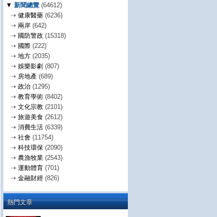
▼
新聞總覽
(64612)
⇢
健康醫藥
(6236)
⇢
兩岸
(642)
⇢
國防警政
(15318)
⇢
國際
(222)
⇢
地方
(2035)
⇢
娛樂影劇
(807)
⇢
房地產
(689)
⇢
政治
(1295)
⇢
教育學術
(8402)
⇢
文化宗教
(2101)
⇢
旅遊美食
(2612)
⇢
消費生活
(6339)
⇢
社會
(11754)
⇢
科技環保
(2090)
⇢
農漁牧業
(2543)
⇢
運動體育
(701)
⇢
金融財經
(826)
熱門文章