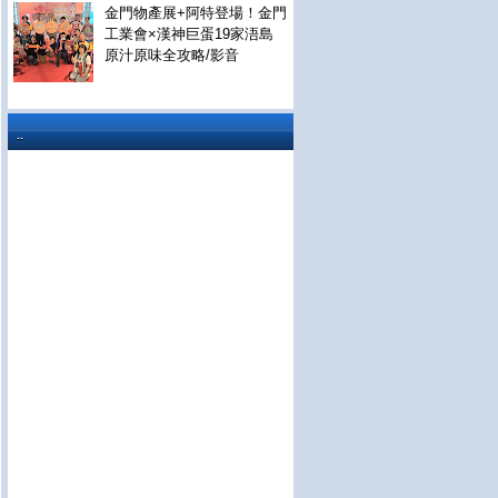
金門物產展+阿特登場！金門
工業會×漢神巨蛋19家浯島
原汁原味全攻略/影音
..