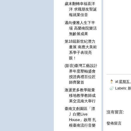
歲末翻轉幸福喜洋
洋 求職朋友聖誕
報就業佳音
邁向優雅人生下半
場 高榮南院樂活
無齡展成果
第18屆新世紀潛力
畫展 南應大美術
系學子表現亮
眼！
(影音)臺灣工藝設計
界年度壓軸盛會
授證典禮百位匠
at
星期五, 
師齊聚首
Labels:
激盪更多教學能量
移地教學教師成
果交流南大舉行
臺南文創園區「漂
沒有留言:
丿白鷺Live
House」啟用 扎
發佈留言
根臺南流行音樂