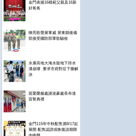
金門表揚16模範父親及16新
好爸爸
嘹亮歌聲展軍威 屏東縣後備
部接受國防部軍歌驗收
永康高地大淹水疑地下排水
溝崩壞 要求市府對症下藥解
決
苗栗榮服處謝浚豪處長布達
宣誓典禮
金門115年中秋配售酒8/17起
展開 配售認證或恢復請期限
內申辦