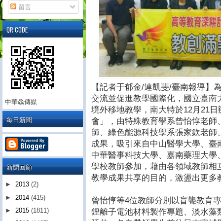
留言
QR CODE
【記者于郁金/連凱斐/臺南報導】
交流並促進教學國際化，國立臺南大
中華鱻傳媒
境外移地教學，南大特於12月21
每日新聞
會」，由特殊教育學系曾怡惇老師
師、綠色能源科技學系張家欽老師
成果，吸引來自中山醫學大學、臺
中華醫事科技大學、嘉南藥理大學
學校教師參加，藉由各領域教師相
新聞回顧
教學成果共享的目的，激盪出更多
►
2013
(2)
►
2014
(415)
曾怡惇等4位教師分別以盲聾教育專
►
2015
(1811)
鋰離子電池材料製作專題、淡水藻