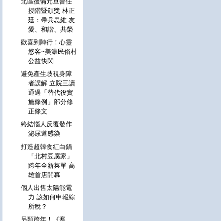
北區後備元旦晉任
授階暨頒獎 林正
廷：帶兵思維 友
愛、和諧、共榮
歡喜到陣行！心靈
悠客~美濃民俗村
公益快閃
避免產生歧視身障
者誤解 立院三讀
通過「替代役實
施條例」部分修
正條文
終結惱人反覆發作
泌尿道感染
打造超韓食紅白鍋
「北村豆腐家」
跨年全新菜單 高
雄首店開幕
個人出售太陽能電
力 該如何申報綜
所稅？
另類跨年！《寒