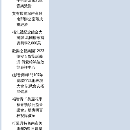
手合辦溫馨耶誕
音樂派對
貿有展覽深耕高雄
南部辦公室落成
拼經濟
楊忠禮紀念館金大
揭牌 馬國楊家捐
資興學2,000萬
歡樂之聲樂團12/23
德安百貨聖誕義
演 傳愛給鴻佳啟
能庇護中心
(影音)和拳門107年
慶聯誼武術表演
大會 以武會友拓
展健康
福智青「美麗花季
福青讚頌公益音
樂會」助惠明盲
校視障孩童
打造具特色南市美
術館2館 日建築