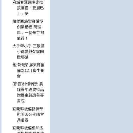
府城客運圓南家扶
孩童搭「雙層巴
士」夢
檳榔西施變身微型
創業楷模 阮理
厚：一切辛苦都
值得！
大手牽小手 三股國
小傳愛與榮家同
歡耶誕
袍澤情深 屏東縣後
備部12月慶生餐
會
(影音)關懷弱勢 農
糧署年終農特品
贈屏東慈惠善導
書院
宜蘭縣後備指揮部
慰問因公殉職官
兵遺眷
宜蘭縣後備部邱孟