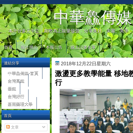
automaty do gier
中華鱻傳媒
本平台多元中立，期盼為正能量發聲，分享美好、美麗、美學，
首頁
報社簡介
本報公告
線上記者名單
連結分享
2018年12月22日星期六
激盪更多教學能量 移地
中華鱻傳媒-首頁
台灣高鐵
行
臺鐵
台灣好行
嘉南藥理大學
首頁
文章