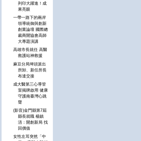
列印大躍進！成
果亮眼
一帶一路下的兩岸
領導統御與創新
創業論壇 國際總
裁商開協會高師
大專題演講
高雄市長就任 高醫
救護站神救援
麻豆分局埤頭派出
所卸、新任所長
布達交接
成大醫第三心導管
室揭牌啟用 健康
守護南臺灣心跳
聲
(影音)金門縣第7屆
縣長就職 楊鎮
浯：開創新局 找
回價值
女性左耳突然「中