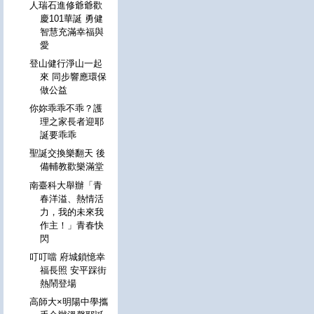
人瑞石進修爺爺歡
慶101華誕 勇健
智慧充滿幸福與
愛
登山健行淨山一起
來 同步響應環保
做公益
你妳乖乖不乖？護
理之家長者迎耶
誕要乖乖
聖誕交換樂翻天 後
備輔教歡樂滿堂
南臺科大舉辦「青
春洋溢、熱情活
力，我的未來我
作主！」青春快
閃
叮叮噹 府城鎖憶幸
福長照 安平踩街
熱鬧登場
高師大×明陽中學攜