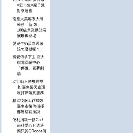
×逛市集×親子派
對來這裡
南應大美容系大展
蓬勃「新.象」
108級畢業動態展
演璀璨登場
嬰兒牛奶蛋白過敏
該怎麼辦呢？！
將愛傳承下去 南大
聯電課輔中心
「傳說」圓夢劇
場
助行動不便獨居雙
老 臺南榮民處環
境打掃落實服務
精進後服工作成效
臺南市後備指揮
部連絡官座談
便利捐款一指Go！
南科愛心月透過
簡訊與QRcode傳