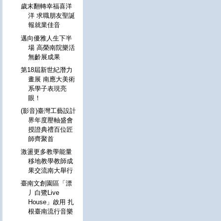
歲末翻轉幸福喜洋
洋 求職朋友聖誕
報就業佳音
邁向優雅人生下半
場 高榮南院樂活
無齡展成果
第18屆新世紀潛力
畫展 南應大美術
系學子表現亮
眼！
(影音)臺灣工藝設計
界年度壓軸盛會
授證典禮百位匠
師齊聚首
激盪更多教學能量
移地教學教師成
果交流南大舉行
臺南文創園區「漂
丿白鷺Live
House」啟用 扎
根臺南流行音樂