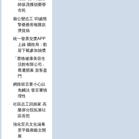
師坂茂獲頒榮譽
市民
廟公變志工 93歲熊
摯爺爺剪報匯款
濟貧病
統一發票兌獎APP
上線 國稅局：歡
迎下載參加抽獎
「蕾格健康美容生
活館有限公司」
喬遷開幕 賀客盈
門
網路留言要小心以
免觸法 發言審慎
理性
社區志工回娘家 高
榮屏分院拓展社
區長照
強化官兵文化涵養
景平藝廊藝文開
展