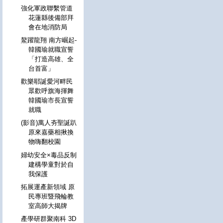
強化軍政聯繫管道
花蓮縣後備部拜
會在地消防局
鰲躍龍翔 南方崛起-
韓國瑜就職宣誓
「打造高雄、全
台首富」
歡樂耶誕愛河畔民
眾歡呼旗海揮舞
韓國瑜市長宣誓
就職
(影音)萬人夯聖誕趴
原來嘉藥相揪換
物嗨翻校園
婦幼安全×毒品反制
建構學童對於自
我保護
拓展運產新領域 原
民專班暨飛輪教
室高師大揭牌
產學研群聚南科 3D