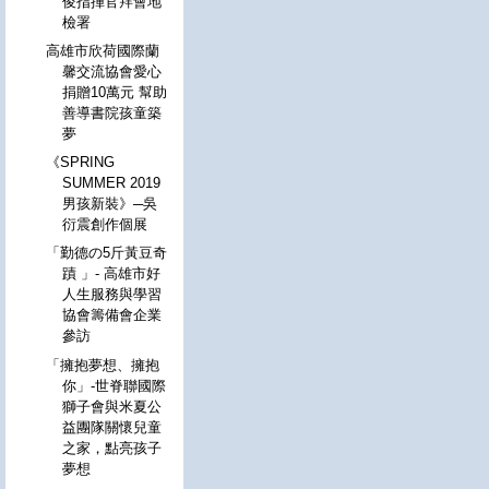
俊指揮官拜會地
檢署
高雄市欣荷國際蘭
馨交流協會愛心
捐贈10萬元 幫助
善導書院孩童築
夢
《SPRING
SUMMER 2019
男孩新裝》─吳
衍震創作個展
「勤德の5斤黃豆奇
蹟 」- 高雄市好
人生服務與學習
協會籌備會企業
參訪
「擁抱夢想、擁抱
你」-世脊聯國際
獅子會與米夏公
益團隊關懷兒童
之家，點亮孩子
夢想