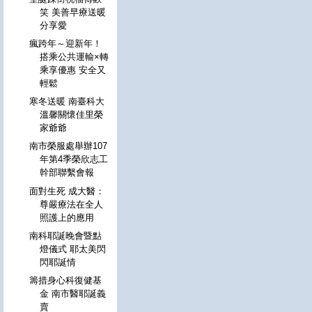
笑 美善早療送暖
分享愛
瘋跨年～迎新年！
搭乘公共運輸×轉
乘享優惠 安全又
輕鬆
寒冬送暖 南臺科大
溫馨關懷佳里榮
家爺爺
南市榮服處舉辦107
年第4季榮欣志工
幹部聯繫會報
面對生死 成大醫：
尊嚴療法在全人
照護上的應用
南科耶誕晚會暨點
燈儀式 耶太美閃
閃耶誕情
籌措身心科復健基
金 南市醫耶誕義
賣