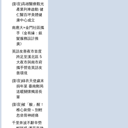
(影音)高雄醫療觀光
產業列車啟動 健
仁醫百坪美體健
康中心成立
南應大×金門社區攜
手《金有緣：銀
髮服務設計推
廣》
英語友善夜市首度
跨足至溪北區 5
大夜市與南市府
攜手營造英語友
善環境
(影音)綠衣天使歲末
捐年菜 臺南郵局
送暖關懷獨居長
輩
(影音)被「酸」醒！
椎心刺骨～別輕
忽坐骨神經痛
千里奔波不辭辛勞