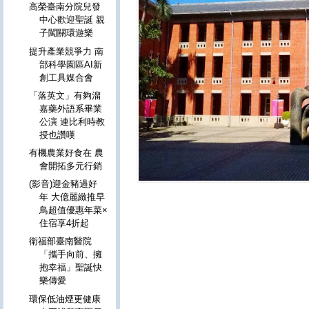
高榮臺南分院兒發
中心歡迎聖誕 親
子闖關環遊樂
提升產業競爭力 南
部科學園區AI新
創工具媒合會
「落英文」有夠溜
嘉藥外語系畢業
公演 連比利時教
授也讚嘆
有機農業好食在 農
會開拓多元行銷
(影音)迎金豬過好
年 大億麗緻推早
鳥超值優惠年菜×
住宿享4折起
衛福部臺南醫院
「攜手向前、擁
抱幸福」聖誕快
樂傳愛
環保低油煙更健康