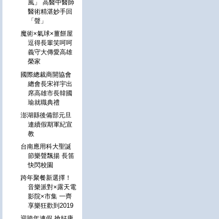
風」 高醫中醫師
醫術精湛妙手回
「聲」
魔術×氣球×薑餅屋
逗得長輩笑呵呵
義守大傳愛高雄
榮家
國際總裁商開協會
總會長宋祥宇出
席高雄市長韓國
瑜就職典禮
澎湖縣後備部元旦
連續假期軍紀宣
教
台南應用科大聖誕
節樂聲飄揚 長笛
快閃校園
跨年聚餐新選擇！
音樂派對×露天電
影院×市集 一齊
享樂狂歡到2019
迎跨年連假 搶好康