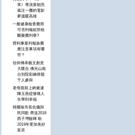
單》導演黃朝亮
孤注一擲的電影
夢溫暖高雄
一般健康檢查費用
可否列報綜所稅
醫藥費列舉?
營利事業列報旅費
應注意事項有哪
些？
信仰傳承藝文創意
大匯合 佛光山南
台別院彩繪燈籠
千人參與
老母面前上銬被逮
陳玉燕從慘痛人
生學到幸福
韓國瑜市長伉儷與
民同歡 齊送2018
西子灣餘暉 盼
2019年更加美好
富庶