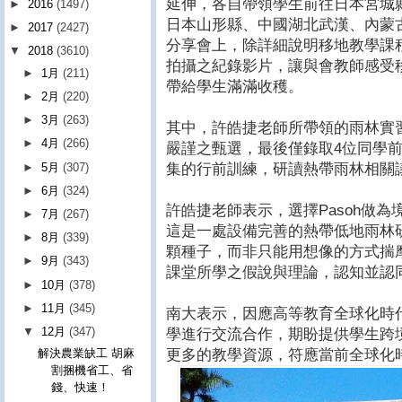
延伸，各自帶領學生前往日本宮城縣
►
2016
(1497)
日本山形縣、中國湖北武漢、內蒙
►
2017
(2427)
分享會上，除詳細說明移地教學課
▼
2018
(3610)
拍攝之紀錄影片，讓與會教師感受
►
1月
(211)
帶給學生滿滿收穫。
►
2月
(220)
►
3月
(263)
其中，許皓捷老師所帶領的雨林實
►
4月
(266)
嚴謹之甄選，最後僅錄取4位同學
►
5月
(307)
集的行前訓練，研讀熱帶雨林相關
►
6月
(324)
許皓捷老師表示，選擇Pasoh做
►
7月
(267)
這是一處設備完善的熱帶低地雨林
►
8月
(339)
顆種子，而非只能用想像的方式揣
►
9月
(343)
課堂所學之假說與理論，認知並認
►
10月
(378)
►
11月
(345)
南大表示，因應高等教育全球化時
▼
12月
(347)
學進行交流合作，期盼提供學生跨
更多的教學資源，符應當前全球化
解決農業缺工 胡麻
割捆機省工、省
錢、快速！