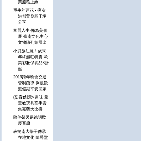
票服務上線
重生的蓮花 - 癌友
洪郁萱發願千場
分享
富麗人生-郭為美個
展 臺南文化中心
文物陳列館展出
小資族注意！歲末
年終超狂特賣 歐
美彩妝保養品3折
起
2019跨年晚會交通
管制疏導 倒數歡
渡假期平安回家
(影音)創意×趣味 兒
童教玩具高手雲
集嘉藥大比拼
陪伴榮民易德明歡
慶百歲
表揚南大學子傳承
在地文化 陳爵堂