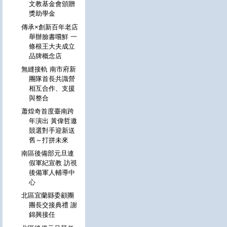
文教基金會頒贈
獎助學金
傳承×創新百年老店
舉辦臉書嚐鮮 一
條根王大夫成立
品牌概念店
無縫接軌 南市府新
團隊首長共識營
相互合作、支援
與整合
蕭煌奇首度臺南跨
年演出 黃偉哲邀
競選對手迎新送
舊～打拼未來
南區後備部元旦連
假軍紀宣教 訪視
後備軍人輔導中
心
北區宜蘭縣委顧團
團長交接典禮 謝
錦興接任