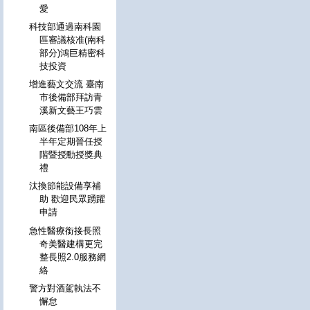
愛
科技部通過南科園
區審議核准(南科
部分)鴻巨精密科
技投資
增進藝文交流 臺南
市後備部拜訪青
溪新文藝王巧雲
南區後備部108年上
半年定期晉任授
階暨授勳授獎典
禮
汰換節能設備享補
助 歡迎民眾踴躍
申請
急性醫療銜接長照
奇美醫建構更完
整長照2.0服務網
絡
警方對酒駕執法不
懈怠