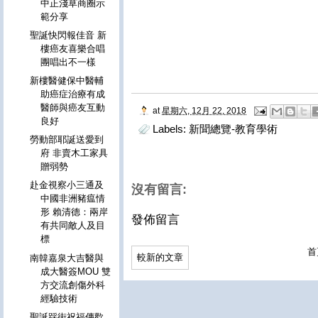
中正淺草商圈示
範分享
聖誕快閃報佳音 新
樓癌友喜樂合唱
團唱出不一樣
新樓醫健保中醫輔
助癌症治療有成
醫師與癌友互動
at
星期六, 12月 22, 2018
良好
Labels:
新聞總覽-教育學術
勞動部耶誕送愛到
府 非賣木工家具
贈弱勢
赴金視察小三通及
沒有留言:
中國非洲豬瘟情
形 賴清德：兩岸
發佈留言
有共同敵人及目
標
首
較新的文章
南韓嘉泉大吉醫與
成大醫簽MOU 雙
方交流創傷外科
經驗技術
聖誕踩街祝福傳歡