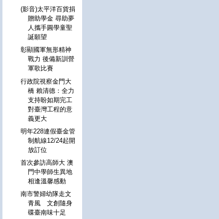
(影音)太平洋百貨捐
贈助學金 尋助夢
人攜手圓學童聖
誕願望
彰顯國軍無形精神
戰力 後備新訓營
軍歌比賽
行政院視察金門大
橋 賴清德：全力
支持盼如期完工
對臺灣工程的意
義更大
明年228連假臺金管
制航線12/24起開
放訂位
首次參訪高師大 澳
門中學師生異地
相逢溫馨感動
南市警婦幼隊走文
青風 文創隨身
碟臺南味十足