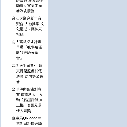
解疑惑 潘艾嘉律
師義助宜蘭榮民
眷諮詢服務
台江大殿迎新年音
樂會 大廟興學 文
化慶成～讓神來
祝福
南大高教深耕計畫
舉辦「教學績優
教師經驗分享
會」
寒冬送羽絨背心 屏
東縣榮服處關懷
送暖 助弱勢榮民
眷
全球傳動智能創意
賽 南臺科大「互
動式智能雷射加
工機」奪冠及最
佳人氣獎
臺鐵局QR code車
票即日起快速驗