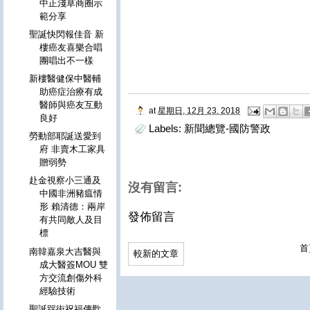
中正淺草商圈示
範分享
聖誕快閃報佳音 新
樓癌友喜樂合唱
團唱出不一樣
新樓醫健保中醫輔
助癌症治療有成
醫師與癌友互動
at
星期日, 12月 23, 2018
良好
Labels:
新聞總覽-國防警政
勞動部耶誕送愛到
府 非賣木工家具
贈弱勢
赴金視察小三通及
沒有留言:
中國非洲豬瘟情
形 賴清德：兩岸
發佈留言
有共同敵人及目
標
首
南韓嘉泉大吉醫與
較新的文章
成大醫簽MOU 雙
方交流創傷外科
經驗技術
聖誕踩街祝福傳歡