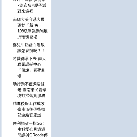
×逛市集×親子派
對來這裡
南應大美容系大展
蓬勃「新.象」
108級畢業動態展
演璀璨登場
嬰兒牛奶蛋白過敏
該怎麼辦呢？！
將愛傳承下去 南大
聯電課輔中心
「傳說」圓夢劇
場
助行動不便獨居雙
老 臺南榮民處環
境打掃落實服務
精進後服工作成效
臺南市後備指揮
部連絡官座談
便利捐款一指Go！
南科愛心月透過
簡訊與QRcode傳