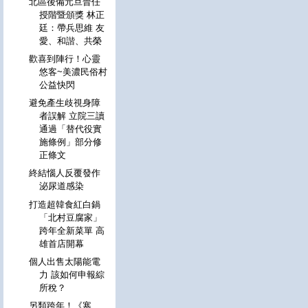
北區後備元旦晉任
授階暨頒獎 林正
廷：帶兵思維 友
愛、和諧、共榮
歡喜到陣行！心靈
悠客~美濃民俗村
公益快閃
避免產生歧視身障
者誤解 立院三讀
通過「替代役實
施條例」部分修
正條文
終結惱人反覆發作
泌尿道感染
打造超韓食紅白鍋
「北村豆腐家」
跨年全新菜單 高
雄首店開幕
個人出售太陽能電
力 該如何申報綜
所稅？
另類跨年！《寒