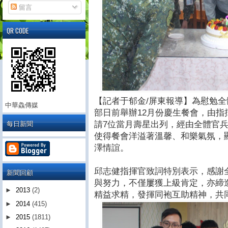
留言
QR CODE
【記者于郁金/屏東報導】為慰勉
中華鱻傳媒
部日前舉辦12月份慶生餐會，由
每日新聞
請7位當月壽星出列，經由全體官
使得餐會洋溢著溫馨、和樂氣氛，
澤情誼。
邱志健指揮官致詞特別表示，感謝
新聞回顧
與努力，不僅屢獲上級肯定，亦締
►
2013
(2)
精益求精，發揮同袍互助精神，共
►
2014
(415)
►
2015
(1811)