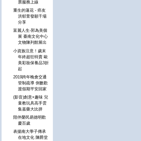
票服務上線
重生的蓮花 - 癌友
洪郁萱發願千場
分享
富麗人生-郭為美個
展 臺南文化中心
文物陳列館展出
小資族注意！歲末
年終超狂特賣 歐
美彩妝保養品3折
起
2019跨年晚會交通
管制疏導 倒數歡
渡假期平安回家
(影音)創意×趣味 兒
童教玩具高手雲
集嘉藥大比拼
陪伴榮民易德明歡
慶百歲
表揚南大學子傳承
在地文化 陳爵堂