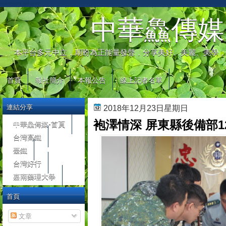
automaty do gier
中華鱻傳媒
本平台多元中立，期盼為正能量發聲，分享美好、美麗、美學，
首頁
報社簡介
本報公告
線上記者名單
連結分享
2018年12月23日星期日
袍澤情深 屏東縣後備部1
中華鱻傳媒-首頁
台灣高鐵
臺鐵
台灣好行
嘉南藥理大學
首頁
文章