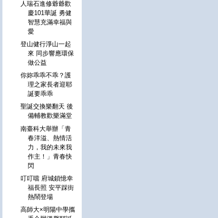
人瑞石進修爺爺歡
慶101華誕 勇健
智慧充滿幸福與
愛
登山健行淨山一起
來 同步響應環保
做公益
你妳乖乖不乖？護
理之家長者迎耶
誕要乖乖
聖誕交換樂翻天 後
備輔教歡樂滿堂
南臺科大舉辦「青
春洋溢、熱情活
力，我的未來我
作主！」青春快
閃
叮叮噹 府城鎖憶幸
福長照 安平踩街
熱鬧登場
高師大×明陽中學攜