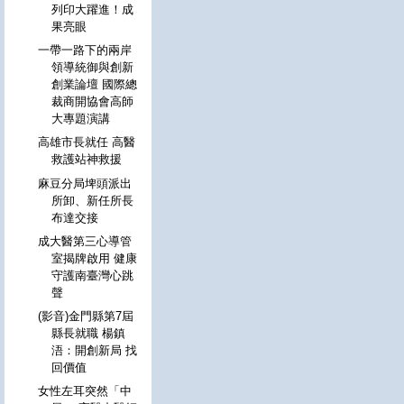
列印大躍進！成
果亮眼
一帶一路下的兩岸
領導統御與創新
創業論壇 國際總
裁商開協會高師
大專題演講
高雄市長就任 高醫
救護站神救援
麻豆分局埤頭派出
所卸、新任所長
布達交接
成大醫第三心導管
室揭牌啟用 健康
守護南臺灣心跳
聲
(影音)金門縣第7屆
縣長就職 楊鎮
浯：開創新局 找
回價值
女性左耳突然「中