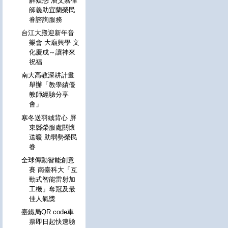
解疑惑 潘艾嘉律
師義助宜蘭榮民
眷諮詢服務
台江大殿迎新年音
樂會 大廟興學 文
化慶成～讓神來
祝福
南大高教深耕計畫
舉辦「教學績優
教師經驗分享
會」
寒冬送羽絨背心 屏
東縣榮服處關懷
送暖 助弱勢榮民
眷
全球傳動智能創意
賽 南臺科大「互
動式智能雷射加
工機」奪冠及最
佳人氣獎
臺鐵局QR code車
票即日起快速驗