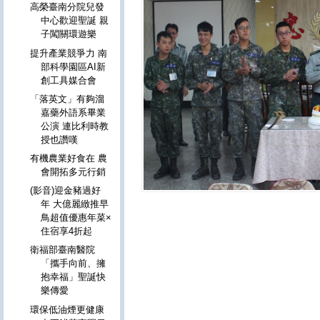
高榮臺南分院兒發
中心歡迎聖誕 親
子闖關環遊樂
提升產業競爭力 南
部科學園區AI新
創工具媒合會
「落英文」有夠溜
嘉藥外語系畢業
公演 連比利時教
授也讚嘆
有機農業好食在 農
會開拓多元行銷
(影音)迎金豬過好
年 大億麗緻推早
鳥超值優惠年菜×
住宿享4折起
衛福部臺南醫院
「攜手向前、擁
抱幸福」聖誕快
樂傳愛
環保低油煙更健康