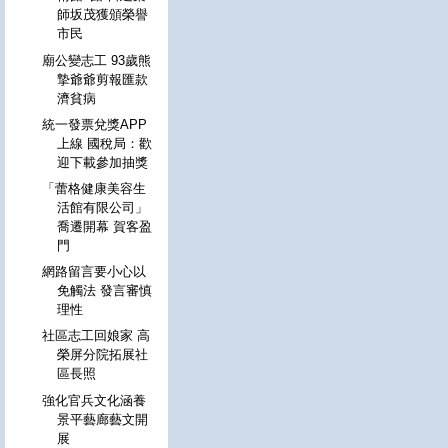
師坂茂獲頒榮譽
市民
廟公變志工 93歲熊
摯爺爺剪報匯款
濟貧病
統一發票兌獎APP
上線 國稅局：歡
迎下載參加抽獎
「蕾格健康美容生
活館有限公司」
喬遷開幕 賀客盈
門
網路留言要小心以
免觸法 發言審慎
理性
社區志工回娘家 高
榮屏分院拓展社
區長照
強化官兵文化涵養
景平藝廊藝文開
展