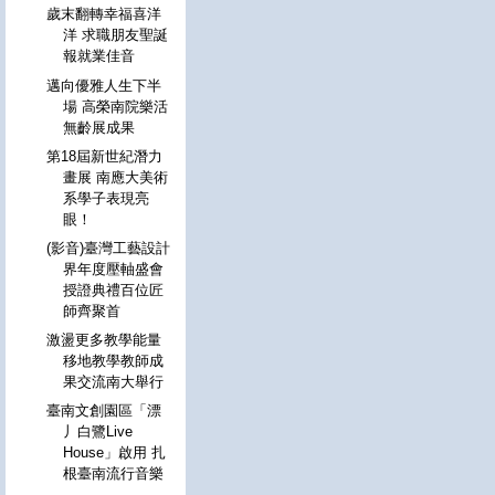
歲末翻轉幸福喜洋
洋 求職朋友聖誕
報就業佳音
邁向優雅人生下半
場 高榮南院樂活
無齡展成果
第18屆新世紀潛力
畫展 南應大美術
系學子表現亮
眼！
(影音)臺灣工藝設計
界年度壓軸盛會
授證典禮百位匠
師齊聚首
激盪更多教學能量
移地教學教師成
果交流南大舉行
臺南文創園區「漂
丿白鷺Live
House」啟用 扎
根臺南流行音樂