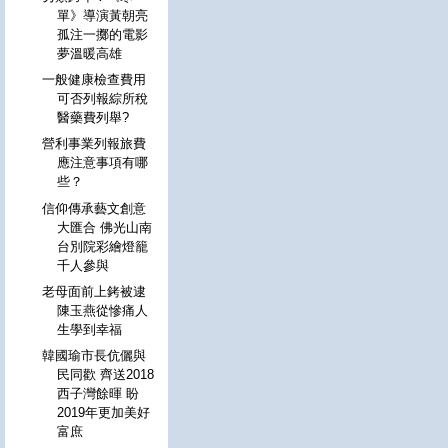
單》導演黃朝亮
孤注一擲的電影
夢溫暖高雄
一般健康檢查費用
可否列報綜所稅
醫藥費列舉?
營利事業列報旅費
應注意事項有哪
些？
信仰傳承藝文創意
大匯合 佛光山南
台別院彩繪燈籠
千人參與
老母面前上銬被逮
陳玉燕從慘痛人
生學到幸福
韓國瑜市長伉儷與
民同歡 齊送2018
西子灣餘暉 盼
2019年更加美好
富庶