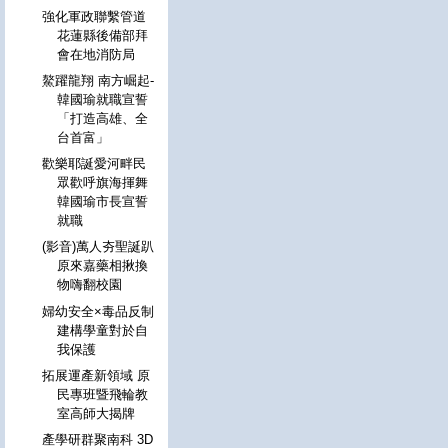
強化軍政聯繫管道
花蓮縣後備部拜
會在地消防局
鰲躍龍翔 南方崛起-
韓國瑜就職宣誓
「打造高雄、全
台首富」
歡樂耶誕愛河畔民
眾歡呼旗海揮舞
韓國瑜市長宣誓
就職
(影音)萬人夯聖誕趴
原來嘉藥相揪換
物嗨翻校園
婦幼安全×毒品反制
建構學童對於自
我保護
拓展運產新領域 原
民專班暨飛輪教
室高師大揭牌
產學研群聚南科 3D