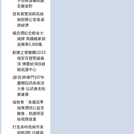
手合辦溫馨耶誕
音樂派對
貿有展覽深耕高雄
南部辦公室落成
拼經濟
楊忠禮紀念館金大
揭牌 馬國楊家捐
資興學2,000萬
歡樂之聲樂團12/23
德安百貨聖誕義
演 傳愛給鴻佳啟
能庇護中心
(影音)和拳門107年
慶聯誼武術表演
大會 以武會友拓
展健康
福智青「美麗花季
福青讚頌公益音
樂會」助惠明盲
校視障孩童
打造具特色南市美
術館2館 日建築