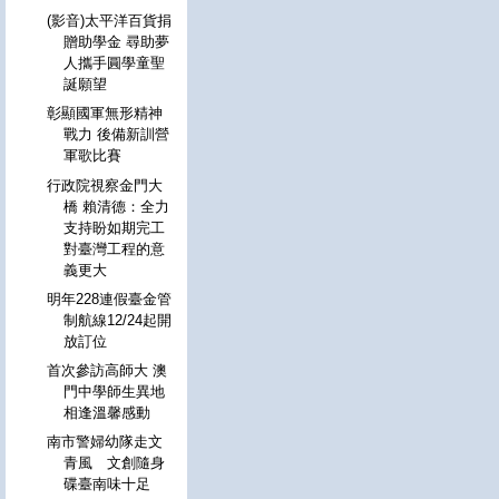
(影音)太平洋百貨捐
贈助學金 尋助夢
人攜手圓學童聖
誕願望
彰顯國軍無形精神
戰力 後備新訓營
軍歌比賽
行政院視察金門大
橋 賴清德：全力
支持盼如期完工
對臺灣工程的意
義更大
明年228連假臺金管
制航線12/24起開
放訂位
首次參訪高師大 澳
門中學師生異地
相逢溫馨感動
南市警婦幼隊走文
青風 文創隨身
碟臺南味十足