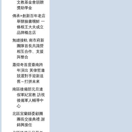
文教基金會頒贈
獎助學金
傳承×創新百年老店
舉辦臉書嚐鮮 一
條根王大夫成立
品牌概念店
無縫接軌 南市府新
團隊首長共識營
相互合作、支援
與整合
蕭煌奇首度臺南跨
年演出 黃偉哲邀
競選對手迎新送
舊～打拼未來
南區後備部元旦連
假軍紀宣教 訪視
後備軍人輔導中
心
北區宜蘭縣委顧團
團長交接典禮 謝
錦興接任