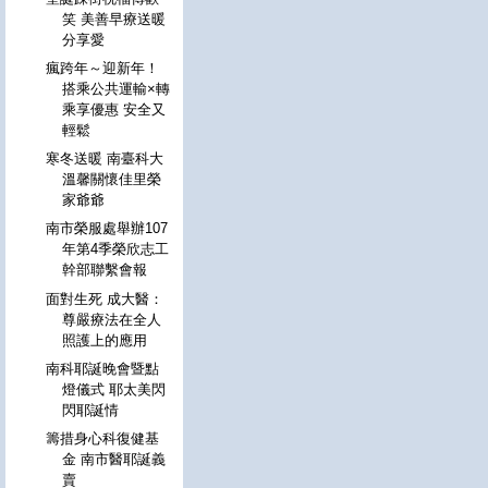
笑 美善早療送暖
分享愛
瘋跨年～迎新年！
搭乘公共運輸×轉
乘享優惠 安全又
輕鬆
寒冬送暖 南臺科大
溫馨關懷佳里榮
家爺爺
南市榮服處舉辦107
年第4季榮欣志工
幹部聯繫會報
面對生死 成大醫：
尊嚴療法在全人
照護上的應用
南科耶誕晚會暨點
燈儀式 耶太美閃
閃耶誕情
籌措身心科復健基
金 南市醫耶誕義
賣