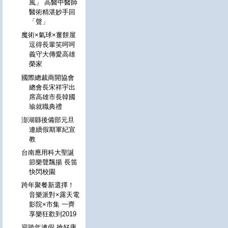
風」 高醫中醫師
醫術精湛妙手回
「聲」
魔術×氣球×薑餅屋
逗得長輩笑呵呵
義守大傳愛高雄
榮家
國際總裁商開協會
總會長宋祥宇出
席高雄市長韓國
瑜就職典禮
澎湖縣後備部元旦
連續假期軍紀宣
教
台南應用科大聖誕
節樂聲飄揚 長笛
快閃校園
跨年聚餐新選擇！
音樂派對×露天電
影院×市集 一齊
享樂狂歡到2019
迎跨年連假 搶好康