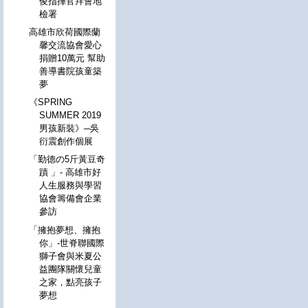
俊指揮官拜會地
檢署
高雄市欣荷國際蘭
馨交流協會愛心
捐贈10萬元 幫助
善導書院孩童築
夢
《SPRING
SUMMER 2019
男孩新裝》─吳
衍震創作個展
「勤德の5斤黃豆奇
蹟 」- 高雄市好
人生服務與學習
協會籌備會企業
參訪
「擁抱夢想、擁抱
你」-世脊聯國際
獅子會與米夏公
益團隊關懷兒童
之家，點亮孩子
夢想