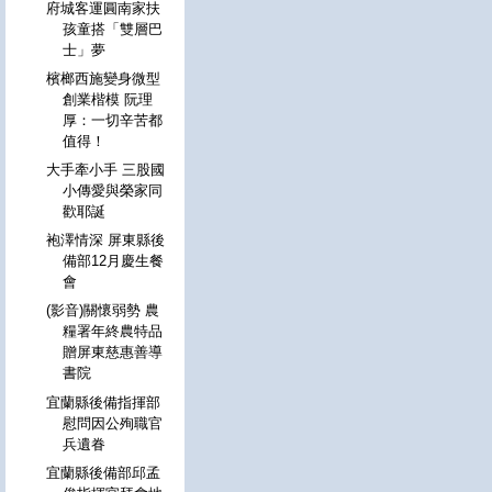
府城客運圓南家扶
孩童搭「雙層巴
士」夢
檳榔西施變身微型
創業楷模 阮理
厚：一切辛苦都
值得！
大手牽小手 三股國
小傳愛與榮家同
歡耶誕
袍澤情深 屏東縣後
備部12月慶生餐
會
(影音)關懷弱勢 農
糧署年終農特品
贈屏東慈惠善導
書院
宜蘭縣後備指揮部
慰問因公殉職官
兵遺眷
宜蘭縣後備部邱孟