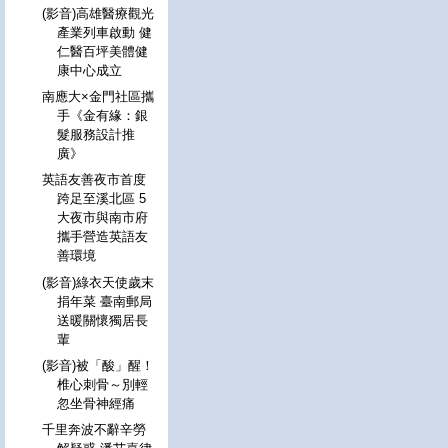
(影音)高雄醫療觀光
產業列車啟動 健
仁醫百坪美體健
康中心成立
南應大×金門社區攜
手《金有緣：銀
髮服務設計推
廣》
英語友善夜市首度
跨足至溪北區 5
大夜市與南市府
攜手營造英語友
善環境
(影音)綠衣天使歲末
捐年菜 臺南郵局
送暖關懷獨居長
輩
(影音)被「酸」醒！
椎心刺骨～別輕
忽坐骨神經痛
千里奔波不辭辛勞