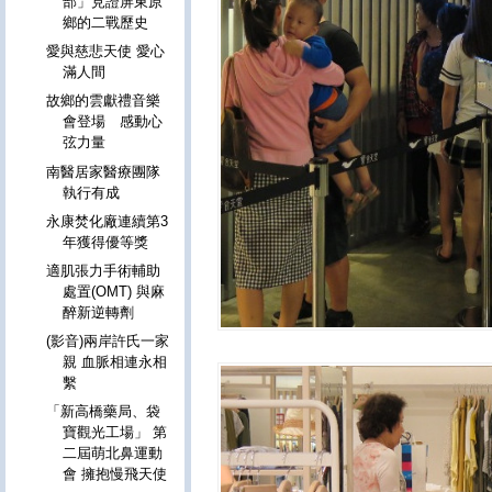
部」見證屏東原
鄉的二戰歷史
愛與慈悲天使 愛心
滿人間
故鄉的雲獻禮音樂
會登場 感動心
弦力量
南醫居家醫療團隊
執行有成
永康焚化廠連續第3
年獲得優等獎
適肌張力手術輔助
處置(OMT) 與麻
醉新逆轉劑
(影音)兩岸許氏一家
親 血脈相連永相
繫
「新高橋藥局、袋
寶觀光工場」 第
二屆萌北鼻運動
會 擁抱慢飛天使