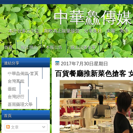
automaty do gier
中華鱻傳媒
本平台多元中立，期盼為正能量發聲，分享美好、美麗、美學，
首頁
報社簡介
本報公告
線上記者名單
連結分享
2017年7月30日星期日
百貨餐廳推新菜色搶客 女
中華鱻傳媒-首頁
台灣高鐵
臺鐵
台灣好行
嘉南藥理大學
首頁
文章