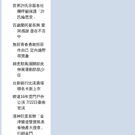
世界許氏宗親各社
團呼籲保護「許
氏綸恩堂」
百歲榮民翟長興 愛
與感謝 盡在不言
中
無菸青春勇敢拒菸
作自己 定向越野
尋寶趣
婦患類風濕關節炎
伸展運動防肌少
症
台新銀行比漾廣場
聯名卡新上市
暌違16年雲門戶外
公演 7/22日臺南
登演
漢神巨蛋首辦「金
津樂道暨寶島美
食物產大搜查」
行銷金門