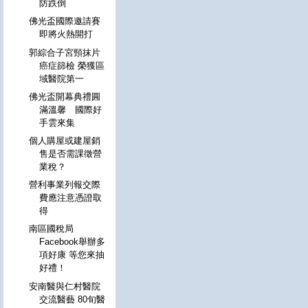
防跌倒
佛光盃國際邀請賽
即將火熱開打
郭綜合子宮頸抹片
癌症篩檢 榮獲區
域醫院第一
佛光盃開幕典禮圓
滿溫馨 國際好
手雲來集
個人購屋或建屋銷
售是否需課徵營
業稅？
營利事業列報交際
費應注意憑證取
得
南區國稅局
Facebook舉辦多
項好康 等您來抽
好禮！
安南醫與仁村醫院
交流醫藝 80旬醫