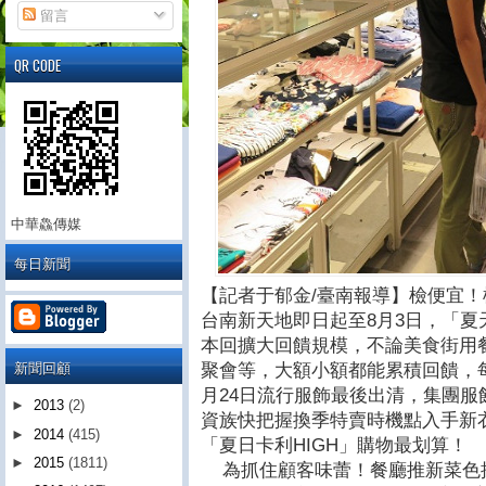
留言
QR CODE
中華鱻傳媒
每日新聞
【記者于郁金/臺南報導】檢便宜
台南新天地即日起至8月3日，「夏天
本回擴大回饋規模，不論美食街用
新聞回顧
聚會等，大額小額都能累積回饋，
月24日流行服飾最後出清，集團服飾
►
2013
(2)
資族快把握換季特賣時機點入手新
►
2014
(415)
「夏日卡利HIGH」購物最划算！
►
2015
(1811)
為抓住顧客味蕾！餐廳推新菜色