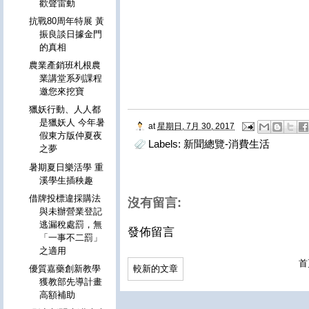
歡聲雷動
抗戰80周年特展 黃
振良談日據金門
的真相
農業產銷班札根農
業講堂系列課程
邀您來挖寶
獵妖行動、人人都
是獵妖人 今年暑
at
星期日, 7月 30, 2017
假東方版仲夏夜
Labels:
新聞總覽-消費生活
之夢
暑期夏日樂活學 重
溪學生插秧趣
借牌投標違採購法
沒有留言:
與未辦營業登記
逃漏稅處罰，無
發佈留言
「一事不二罰」
之適用
首
較新的文章
優質嘉藥創新教學
獲教部先導計畫
高額補助