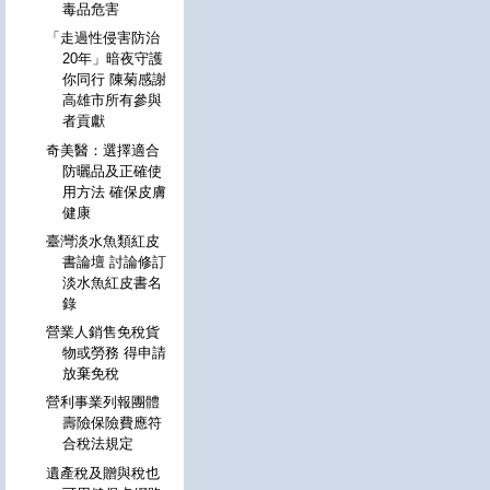
毒品危害
「走過性侵害防治
20年」暗夜守護
你同行 陳菊感謝
高雄市所有參與
者貢獻
奇美醫：選擇適合
防曬品及正確使
用方法 確保皮膚
健康
臺灣淡水魚類紅皮
書論壇 討論修訂
淡水魚紅皮書名
錄
營業人銷售免稅貨
物或勞務 得申請
放棄免稅
營利事業列報團體
壽險保險費應符
合稅法規定
遺產稅及贈與稅也