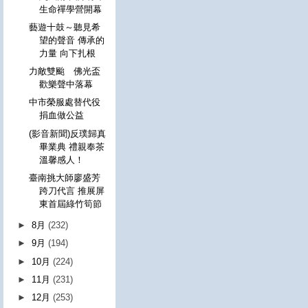
生命禪學營開幕
藝遊十鼓～聽見希
望的聲音 傳承的
力量 向下扎根
力敵雙颱 佛光盃
歡樂聲中落幕
中市榮服處替代役
捐血做公益
(影音新聞)反璞歸真
畢業典 禮親奉茶
溫馨感人！
臺南挑大師廖盛芳
跨刀代言 推展屏
東首屆綠竹筍節
►
8月
(232)
►
9月
(194)
►
10月
(224)
►
11月
(231)
►
12月
(253)