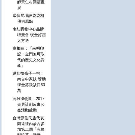
師黃仁村回顧畫
展
環保局增設袋袋相
傳供應點
南紡購物中心品牌
特賣會 現金好禮
大方送
盧根陣：「南明印
記：金門無可取
代的歷史文化資
產」
邀您扶孩子一把！
南台中家扶 獎助
學金募款缺口60
萬
高雄凍物園---2017
寶貝計劃反毒公
益活動啟動
台灣原住民族代表
團遠征內蒙古參
加第二屆「赤峰