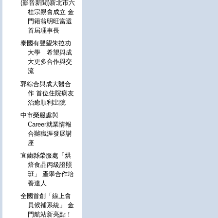
(影音新聞)新北市六
桂宗親會成立 金
門籍翁明旺當選
首屆理事長
泰國有聲望朱拉功
大學 希望與成
大更多合作與交
流
郭綜合與成大醫合
作 首位住院病友
治癒順利出院
中市榮服處與
Career就業情報
合辦職涯發展講
座
宜蘭縣榮服處「烘
焙食品丙級證照
班」 產學合作培
養達人
全國首創「線上會
員候補系統」 金
門航站新亮點！