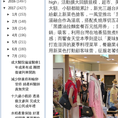
►
2016
(1497)
high」活動擴大回饋規模，超市
大額、小額都能累計，新光三越台
▼
2017
(2427)
紛獻上新菜色搶客，一風堂推出「
►
1月
(153)
湯融合作為湯底，搭配炙燒厚切五
►
2月
(148)
「黑醬油拉麵套餐百元抵用券」；
►
3月
(214)
鍋」吸客，利用台灣在地番茄熬煮
►
4月
(196)
感；而饗食天堂本季則是以「夏味
►
5月
(211)
打造澎湃的夏季料理菜單，餐廳業
►
6月
(180)
用新菜色打動顧客味蕾，征服老饕
▼
7月
(191)
成大醫院偏遠醫療1
年成果有成 團體
復健列車開跑
減少卵巢癌和輸卵
管癌 婦產科醫師
責無旁貸
十六歲小戲節 透過
藝文參與 完成文
化公民成年禮
水稻產量保險 好運