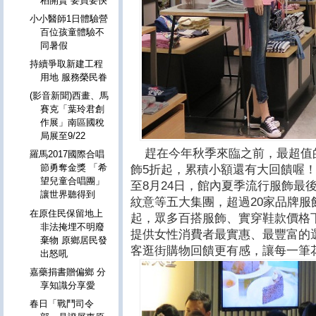
稻開賣 要買要快
小小醫師1日體驗營
百位孩童體驗不
同暑假
持續爭取新建工程
用地 服務榮民眷
(影音新聞)西畫、馬
賽克「葉玲君創
作展」南區國稅
局展至9/22
趕在今年秋季來臨之前，最超值
羅馬2017國際合唱
節勇奪金獎 「希
飾5折起，累積小額還有大回饋喔
望兒童合唱團」
至8月24日，館內夏季流行服飾最
讓世界聽得到
紋意等五大集團，超過20家品牌服
在原住民保留地上
起，眾多百搭服飾、實穿鞋款價格
非法掩埋不明廢
提供女性消費者最實惠、最豐富的選
棄物 原鄉居民發
客逛街購物回饋更有感，讓每一筆
出怒吼
嘉藥捐書贈偏鄉 分
享知識分享愛
春日「戰鬥司令