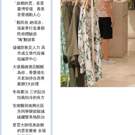
「故鄉的雲」首度
臺灣登場 善美
音聲感動人心
「觀民俗 納清凉」
張家界打造暑期
民俗體驗游
“嗨”翻游客
儲備防救災人力 高
市成立替代役備
役編管中心
大億麗緻酒店醋醋
為你，香愛億生
月老加持住房專
案贈3大好禮
冬病夏治 三伏貼治
怕風怕冷的良方
安南醫與南興社區
共同舉辦節能減
碳繼暨革熱防治
星雲大師現身故鄉
的雲音樂會 全場