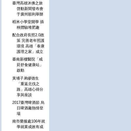
臺灣高雄沐佛之旅
啓動新聞發布會
于廣州順利舉辦
稻米小學堂開學 插
秧體驗堆肥趣
配合政府長照2.0政
策 完善老年照護
環境 高雄「泰康
護理之家」成立
臺南新樓醫院「戒
菸舒食健康站」
啟動
黃埔子弟繆德生
「重返北伐之
路」高雄心得分
享與座談
2017臺灣啤酒節 烏
日啤酒廠熱情登
場
南市榮服處106年就
學就業成效有成