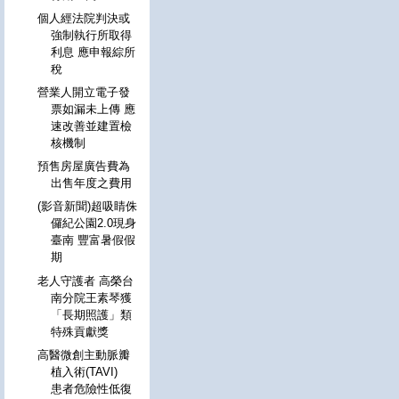
個人經法院判決或
強制執行所取得
利息 應申報綜所
稅
營業人開立電子發
票如漏未上傳 應
速改善並建置檢
核機制
預售房屋廣告費為
出售年度之費用
(影音新聞)超吸睛侏
儸紀公園2.0現身
臺南 豐富暑假假
期
老人守護者 高榮台
南分院王素琴獲
「長期照護」類
特殊貢獻獎
高醫微創主動脈瓣
植入術(TAVI)
患者危險性低復