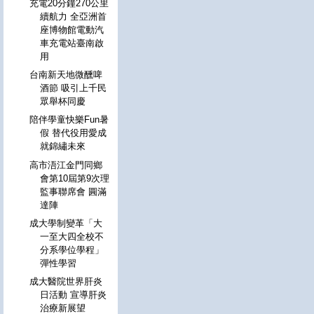
充電20分鐘270公里
續航力 全亞洲首
座博物館電動汽
車充電站臺南啟
用
台南新天地微醺啤
酒節 吸引上千民
眾舉杯同慶
陪伴學童快樂Fun暑
假 替代役用愛成
就錦繡未來
高市浯江金門同鄉
會第10屆第9次理
監事聯席會 圓滿
達陣
成大學制變革「大
一至大四全校不
分系學位學程」
彈性學習
成大醫院世界肝炎
日活動 宣導肝炎
治療新展望