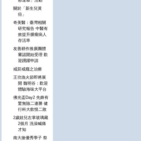
那達慕」活動
關於「新生兒黃
疸」
奇美醫：臺灣相關
研究報告 中醫有
效提升腫瘤病人
存活率
友善耕作推廣團體
審認開始受理 歡
迎踴躍申請
戒菸戒癮之治療
王功漁火節即將展
開 魏明谷：歡迎
體驗海味大平台
佛光盃Day2 先鋒有
驚無險二連勝 健
行科大飲恨二敗
2歲娃兒左掌玻璃藏
2個月 洗澡喊痛
才知
南大搶優秀學子 祭