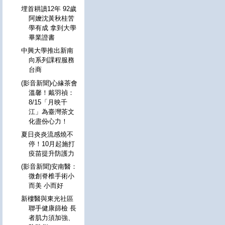
埋首耕讀12年 92歲
阿嬤沈黃秋桂苦
學有成 拿到大學
畢業證書
中興大學推出新南
向系列課程服務
台商
(影音新聞)心緣茶會
溫馨！戴羽禎：
8/15「月映千
江」為臺灣茶文
化盡份心力！
夏日炎炎流感燒不
停！10月起施打
疫苗提升防護力
(影音新聞)安南醫：
微創脊椎手術小
而美 小而好
新樓醫與東光社區
聯手健康篩檢 長
者肌力須加強、