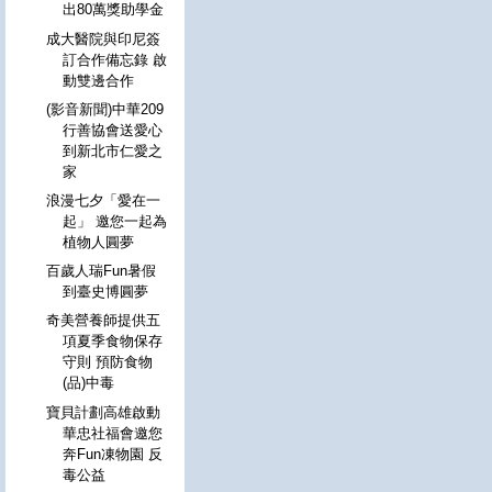
出80萬獎助學金
成大醫院與印尼簽
訂合作備忘錄 啟
動雙邊合作
(影音新聞)中華209
行善協會送愛心
到新北市仁愛之
家
浪漫七夕「愛在一
起」 邀您一起為
植物人圓夢
百歲人瑞Fun暑假
到臺史博圓夢
奇美營養師提供五
項夏季食物保存
守則 預防食物
(品)中毒
寶貝計劃高雄啟動
華忠社福會邀您
奔Fun凍物園 反
毒公益