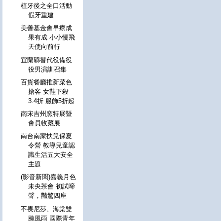
植牙後之全口活動
假牙重建
美善基金會早療成
果有成 小小慢飛
天使向前行
宜蘭縣替代役備役
役男演訓召集
百貨餐廳推新菜色
搶客 女鞋下殺
3.4折 服飾5折起
南宋吉州窯特展暨
會員收藏展
南台南家扶兒保夏
令營 教導兒童認
識生活五大安全
主題
(影音新聞)嘉義月色
未央茶會 初試啼
聲，豔驚四座
不畏尼莎、海棠雙
颱風雨 國際青年