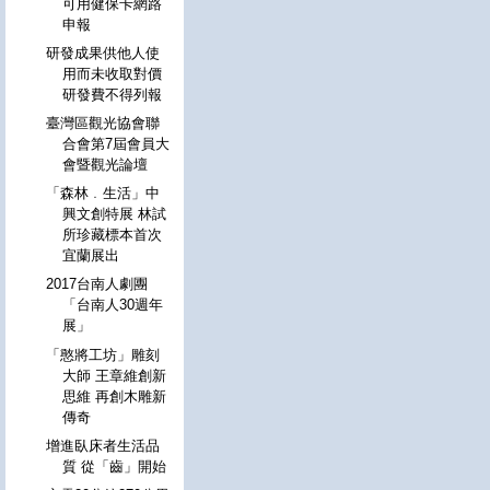
可用健保卡網路
申報
研發成果供他人使
用而未收取對價
研發費不得列報
臺灣區觀光協會聯
合會第7屆會員大
會暨觀光論壇
「森林﹒生活」中
興文創特展 林試
所珍藏標本首次
宜蘭展出
2017台南人劇團
「台南人30週年
展」
「憨將工坊」雕刻
大師 王章維創新
思維 再創木雕新
傳奇
增進臥床者生活品
質 從「齒」開始