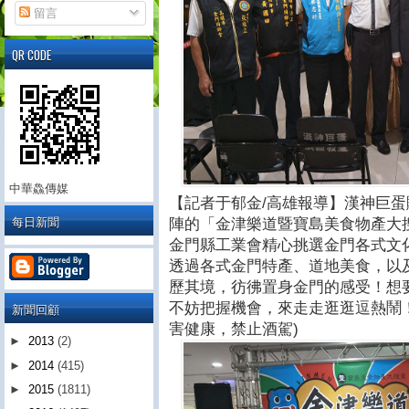
留言
QR CODE
中華鱻傳媒
【記者于郁金/高雄報導】漢神巨蛋
每日新聞
陣的「金津樂道暨寶島美食物產大
金門縣工業會精心挑選金門各式文
透過各式金門特產、道地美食，以
歷其境，彷彿置身金門的感受！想
不妨把握機會，來走走逛逛逗熱鬧！
新聞回顧
害健康，禁止酒駕)
►
2013
(2)
►
2014
(415)
►
2015
(1811)