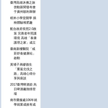
臺灣高雄沐佛之旅
啓動新聞發布會
于廣州順利舉辦
稻米小學堂開學 插
秧體驗堆肥趣
配合政府長照2.0政
策 完善老年照護
環境 高雄「泰康
護理之家」成立
臺南新樓醫院「戒
菸舒食健康站」
啟動
黃埔子弟繆德生
「重返北伐之
路」高雄心得分
享與座談
2017臺灣啤酒節 烏
日啤酒廠熱情登
場
南市榮服處106年就
學就業成效有成