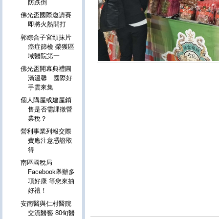
防跌倒
佛光盃國際邀請賽
即將火熱開打
郭綜合子宮頸抹片
癌症篩檢 榮獲區
域醫院第一
佛光盃開幕典禮圓
滿溫馨 國際好
手雲來集
個人購屋或建屋銷
售是否需課徵營
業稅？
營利事業列報交際
費應注意憑證取
得
南區國稅局
Facebook舉辦多
項好康 等您來抽
好禮！
安南醫與仁村醫院
交流醫藝 80旬醫