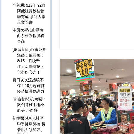
埋首耕讀12年 92歲
阿嬤沈黃秋桂苦
學有成 拿到大學
畢業證書
中興大學推出新南
向系列課程服務
台商
(影音新聞)心緣茶會
溫馨！戴羽禎：
8/15「月映千
江」為臺灣茶文
化盡份心力！
夏日炎炎流感燒不
停！10月起施打
疫苗提升防護力
(影音新聞)安南醫：
微創脊椎手術小
而美 小而好
新樓醫與東光社區
聯手健康篩檢 長
者肌力須加強、