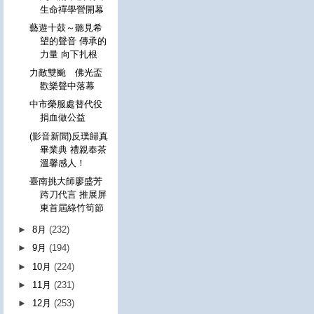
生命禪學營開幕
藝遊十鼓～聽見希
望的聲音 傳承的
力量 向下扎根
力敵雙颱 佛光盃
歡樂聲中落幕
中市榮服處替代役
捐血做公益
(影音新聞)反璞歸真
畢業典 禮親奉茶
溫馨感人！
臺南挑大師廖盛芳
跨刀代言 推展屏
東首屆綠竹筍節
►
8月
(232)
►
9月
(194)
►
10月
(224)
►
11月
(231)
►
12月
(253)