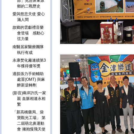
部」見證屏東原
鄉的二戰歷史
愛與慈悲天使 愛心
滿人間
故鄉的雲獻禮音樂
會登場 感動心
弦力量
南醫居家醫療團隊
執行有成
永康焚化廠連續第3
年獲得優等獎
適肌張力手術輔助
處置(OMT) 與麻
醉新逆轉劑
(影音)兩岸許氏一家
親 血脈相連永相
繫
「新高橋藥局、袋
寶觀光工場」 第
二屆萌北鼻運動
會 擁抱慢飛天使