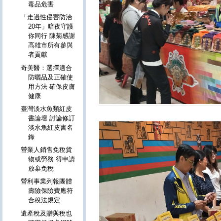
毒品危害
「走過性侵害防治
20年」暗夜守護
你同行 陳菊感謝
高雄市所有參與
者貢獻
奇美醫：選擇適合
防曬品及正確使
用方法 確保皮膚
健康
臺灣淡水魚類紅皮
書論壇 討論修訂
淡水魚紅皮書名
錄
營業人銷售免稅貨
物或勞務 得申請
放棄免稅
營利事業列報團體
壽險保險費應符
合稅法規定
遺產稅及贈與稅也