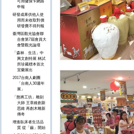
可用健保卡網路
申報
研發成果供他人使
用而未收取對價
研發費不得列報
臺灣區觀光協會聯
合會第7屆會員大
會暨觀光論壇
「森林﹒生活」中
興文創特展 林試
所珍藏標本首次
宜蘭展出
2017台南人劇團
「台南人30週年
展」
「憨將工坊」雕刻
大師 王章維創新
思維 再創木雕新
傳奇
增進臥床者生活品
質 從「齒」開始