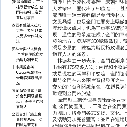
南鹿耳門登陸收復臺灣，宋朝理學
(影音新聞)新北市六
桂宗親會成立 金
人才輩出，歷代出了50位進士，
門籍翁明旺當選
澎湖唯一進士蔡廷蘭是金門瓊林人
首屆理事長
文風鼎盛，也是金門在歷史上驕傲
泰國有聲望朱拉功
歷經烽火歲月，也為了軍事防禦從
大學 希望與成
展，過往的戰爭遺址成了金門的軍
大更多合作與交
發的地方，發現有350幾種鳥類，
流
灣是少見的；陳福海縣長施政理念
郭綜合與成大醫合
適宜人居的願景。
作 首位住院病友
治癒順利出院
林德恭進一步表示，金門在兩岸
出約有175萬多人次；兩岸和平發
中市榮服處與
Career就業情報
或是現在的兩岸和平交流，金門隨
合辦職涯發展講
期待金門在未來兩岸關係發展之中
座
交流的平台和關鍵角色，在縣長陳
宜蘭縣榮服處「烘
歡迎到金門來旅遊。
焙食品丙級證照
金門縣工業會理事長陳緣姿表示
班」 產學合作培
道-金門物產展」，工業會在金門
養達人
力協助，將金門各式文物、文化、
全國首創「線上會
及活動更加完善豐富；並且在這場
員候補系統」 金
門航站新亮點！
鄉鎮的特色物產共同出展在巨蛋，