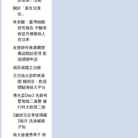
那達慕」活動
關於「新生兒黃
疸」
奇美醫：臺灣相關
研究報告 中醫有
效提升腫瘤病人
存活率
友善耕作推廣團體
審認開始受理 歡
迎踴躍申請
戒菸戒癮之治療
王功漁火節即將展
開 魏明谷：歡迎
體驗海味大平台
佛光盃Day2 先鋒有
驚無險二連勝 健
行科大飲恨二敗
2歲娃兒左掌玻璃藏
2個月 洗澡喊痛
才知
南大搶優秀學子 祭