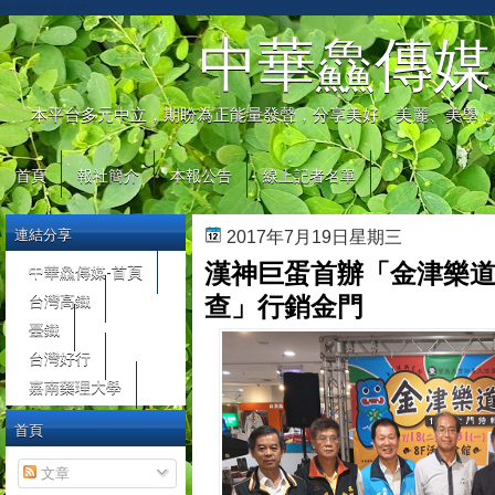
automaty do gier
中華鱻傳媒
本平台多元中立，期盼為正能量發聲，分享美好、美麗、美學，
首頁
報社簡介
本報公告
線上記者名單
連結分享
2017年7月19日星期三
漢神巨蛋首辦「金津樂
中華鱻傳媒-首頁
台灣高鐵
查」行銷金門
臺鐵
台灣好行
嘉南藥理大學
首頁
文章