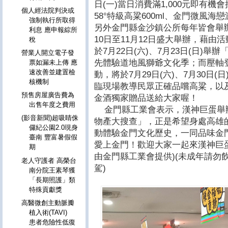
日(一)當日消費滿1,000元即有
個人經法院判決或
58°特級高粱600ml、金門微風
強制執行所取得
另外金門縣金沙鎮公所每年皆會舉
利息 應申報綜所
10日至11月12日盛大舉辦，藉
稅
於7月22日(六)、7月23日(日)
營業人開立電子發
先體驗道地風獅爺文化季；而壓軸
票如漏未上傳 應
速改善並建置檢
動，將於7月29日(六)、7月30日
核機制
臨現場教導民眾正確品嚐高粱，以
預售房屋廣告費為
金酒獨家贈品送給大家喔！
出售年度之費用
金門縣工業會表示，漢神巨蛋舉辦
(影音新聞)超吸睛侏
物產大搜查」，正是希望身處高雄
儸紀公園2.0現身
動體驗金門文化歷史，一同品味金
臺南 豐富暑假假
愛上金門！歡迎大家一起來漢神巨
期
由金門縣工業會提供)(未成年請勿
老人守護者 高榮台
駕)
南分院王素琴獲
「長期照護」類
特殊貢獻獎
高醫微創主動脈瓣
植入術(TAVI)
患者危險性低復