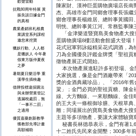
歡聲雷動
陳家財、漢神巨蛋購物廣場店長南
抗戰80周年特展 黃
杰、高雄市金門同鄉會理事長張繼
振良談日據金門
鄉會理事長楊維居、總幹事黃國田
的真相
明恍、總幹事黃江河、常務監事陳
農業產銷班札根農
「金津樂道暨寶島美食物產大搜查」
業講堂系列課程
蛋購物廣場8樓活動會館盛大登場
邀您來挖寶
花式冠軍郭詠鎰精采花式調酒，為
獵妖行動、人人都
刀為全國優良評鑑金牌獎「聖祖貢
是獵妖人 今年暑
假東方版仲夏夜
徵物產展正式開始。
之夢
本次物產展進駐許多初登場、金
暑期夏日樂活學 重
大家挑選，像是金門酒廠帶來「20
溪學生插秧趣
獎的金酒典藏珍品」、「2016年
借牌投標違採購法
粱」；金門必買的聖祖貢糖、陳金
與未辦營業登記
線、大方麵線、一來順麵線、金佳
逃漏稅處罰，無
的王大夫一條根御珍膳、天根草典
「一事不二罰」
雕；同場展出的寶島美食物產大搜
之適用
主題等多項物產，要讓大家體驗寶
優質嘉藥創新教學
秘書長林德恭表示，金門有著1,6
獲教部先導計畫
高額補助
十二姓氏先民來金開墾；300多年