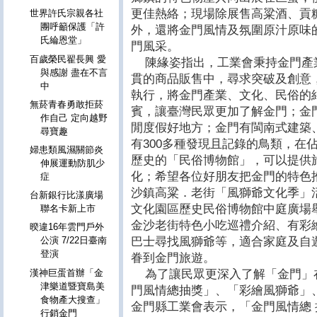
更佳熱絡；現場除展售高粱酒、貢
世界許氏宗親各社
團呼籲保護「許
外，還將金門風情及氛圍原汁原味
氏綸恩堂」
門風采。
百歲榮民翟長興 愛
陳緣姿指出，工業會秉持金門產
與感謝 盡在不言
貫的商品販售中，尋求突破及創意
中
執行，將金門產業、文化、民俗的
無菸青春勇敢拒菸
賓，讓臺灣民眾更加了解金門；金
作自己 定向越野
閒度假好地方；金門有閩南式建築
尋寶趣
有300多種發現且記錄的鳥類，在
婦患類風濕關節炎
歷史的「民俗博物館」，可以提供
伸展運動防肌少
化；希望各位好朋友把金門的特色推
症
沙鎮高粱．老街「風獅爺文化季」活
台新銀行比漾廣場
文化園區歷史民俗博物館中庭廣場
聯名卡新上市
金沙老街特色小吃巡禮介紹、有彩繪
暌違16年雲門戶外
巴士尋找風獅爺等，適合家庭及自
公演 7/22日臺南
登演
眷到金門旅遊。
為了讓民眾更深入了解「金門」
漢神巨蛋首辦「金
津樂道暨寶島美
門風情總抽獎」、「彩繪風獅爺」
食物產大搜查」
金門縣工業會表示，「金門風情總 抽
行銷金門