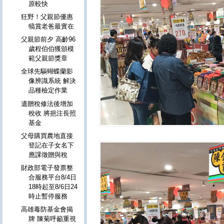
原較快
狂野！父親節優惠
犒賞老爸最實在
父親節前夕 高齡96
歲程伯伯獲頒模
範父親節獎章
全球先驅蝴蝶蘭影
像辨識系統 解決
品種檢定作業
遺贈稅修法後增加
稅收 將挹注長照
基金
父母購買農地直接
登記在子女名下
應課徵贈與稅
財政部電子發票整
合服務平台8/4日
18時起至8/6日24
時止暫停服務
高雄毒防基金會揭
牌 陳菊呼籲重視