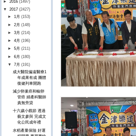
►
2016
(1497)
▼
2017
(2427)
►
1月
(153)
►
2月
(148)
►
3月
(214)
►
4月
(196)
►
5月
(211)
►
6月
(180)
▼
7月
(191)
成大醫院偏遠醫療1
年成果有成 團體
復健列車開跑
減少卵巢癌和輸卵
管癌 婦產科醫師
責無旁貸
十六歲小戲節 透過
藝文參與 完成文
化公民成年禮
水稻產量保險 好運