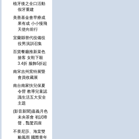
植牙後之全口活動
假牙重建
美善基金會早療成
果有成 小小慢飛
天使向前行
宜蘭縣替代役備役
役男演訓召集
百貨餐廳推新菜色
搶客 女鞋下殺
3.4折 服飾5折起
南宋吉州窯特展暨
會員收藏展
南台南家扶兒保夏
令營 教導兒童認
識生活五大安全
主題
(影音新聞)嘉義月色
未央茶會 初試啼
聲，豔驚四座
不畏尼莎、海棠雙
颱風雨 國際青年