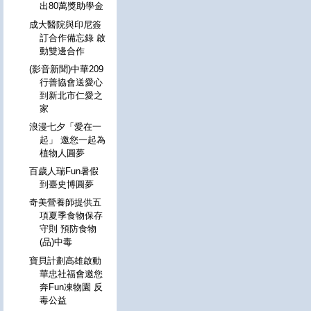
出80萬獎助學金
成大醫院與印尼簽
訂合作備忘錄 啟
動雙邊合作
(影音新聞)中華209
行善協會送愛心
到新北市仁愛之
家
浪漫七夕「愛在一
起」 邀您一起為
植物人圓夢
百歲人瑞Fun暑假
到臺史博圓夢
奇美營養師提供五
項夏季食物保存
守則 預防食物
(品)中毒
寶貝計劃高雄啟動
華忠社福會邀您
奔Fun凍物園 反
毒公益