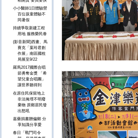
稻開賣 要買要快
小小醫師1日體驗營
百位孩童體驗不
同暑假
持續爭取新建工程
用地 服務榮民眷
(影音新聞)西畫、馬
賽克「葉玲君創
作展」南區國稅
局展至9/22
羅馬2017國際合唱
節勇奪金獎 「希
望兒童合唱團」
讓世界聽得到
在原住民保留地上
非法掩埋不明廢
棄物 原鄉居民發
出怒吼
嘉藥捐書贈偏鄉 分
享知識分享愛
春日「戰鬥司令