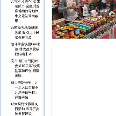
充電20分鐘270公里
續航力 全亞洲首
座博物館電動汽
車充電站臺南啟
用
台南新天地微醺啤
酒節 吸引上千民
眾舉杯同慶
陪伴學童快樂Fun暑
假 替代役用愛成
就錦繡未來
高市浯江金門同鄉
會第10屆第9次理
監事聯席會 圓滿
達陣
成大學制變革「大
一至大四全校不
分系學位學程」
彈性學習
成大醫院世界肝炎
日活動 宣導肝炎
治療新展望