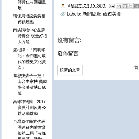
師黃仁村回顧畫
at
星期三, 7月 19, 2017
展
Labels:
新聞總覽-旅遊美食
環保局增設袋袋相
傳供應點
南紡購物中心品牌
特賣會 現金好禮
沒有留言:
大方送
盧根陣：「南明印
發佈留言
記：金門無可取
代的歷史文化資
首
產」
較新的文章
邀您扶孩子一把！
南台中家扶 獎助
學金募款缺口60
萬
高雄凍物園---2017
寶貝計劃反毒公
益活動啟動
台灣原住民族代表
團遠征內蒙古參
加第二屆「赤峰