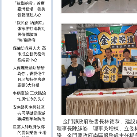
「故鄉的雲」首度
臺灣登場 善美
音聲感動人心
「觀民俗 納清凉」
張家界打造暑期
民俗體驗游
“嗨”翻游客
儲備防救災人力 高
市成立替代役備
役編管中心
大億麗緻酒店醋醋
為你，香愛億生
月老加持住房專
案贈3大好禮
冬病夏治 三伏貼治
怕風怕冷的良方
安南醫與南興社區
共同舉辦節能減
碳繼暨革熱防治
金門縣政府秘書長林德恭、建設
星雲大師現身故鄉
理事長陳緣姿、理事吳增棟、立委
的雲音樂會 全場
盼、金門縣政府南區服務處主任楊