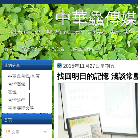
automaty do gier
中華鱻傳媒
本平台多元中立，期盼為正能量發聲，分享美好、美麗、美學，
首頁
報社簡介
本報公告
線上記者名單
連結分享
2015年11月27日星期五
找回明日的記憶 淺談常
中華鱻傳媒-首頁
台灣高鐵
臺鐵
台灣好行
嘉南藥理大學
首頁
文章