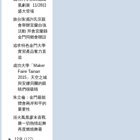
凰劇展 11/28日
盛大登場
旅台珠浦許氏宗親
會舉辦宜蘭自強
活動 拜會宜蘭縣
金門同鄉會聯誼
追求特色金門大學
實習產品奮力直
追
成功大學「Maker
Faire Tainan
2015」天空之城
與安娜貝爾的眼
睛們很吸睛
朱立倫：金門最能
體會兩岸和平的
重要性
浴火鳳凰廖末喜戰
勝一切熱情起舞
再度燃燒舞臺
►
12月
(127)