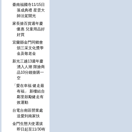
臺南福國寺11/15日
落成典禮 星雲大
師法駕開光
家長搶百貨週年慶
優惠 兒童用品好
好買
宜蘭縣金門同鄉會
頒三采文化獎學
金及敬老金
新光三越13週年慶
湧入人潮 限搶商
品10分鐘搶購一
空
「愛在幸福 健走最
有福」 新樓結合
鄰里鼓勵健走有
效運動
台電台南區營業處
送愛到南家扶
金門生態大使選拔
即日起至11/30有