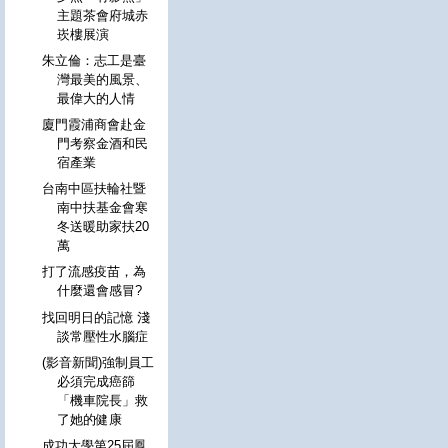
主題茶會府城赤
崁樓展演
朱立倫：志工是臺
灣最美的風景、
最偉大的人情
廈門霞浦商會赴金
門考察金酒和民
宿產業
台南中區扶輪社暨
南中扶基金會寒
冬送暖助家扶20
萬
打了流感疫苗，為
什麼還會感冒?
找回明日的記憶 淺
談常壓性水腦症
(影音新聞)強制員工
必須完成癌篩
「機車院長」救
了她的健康
成功大學第25屆鳳