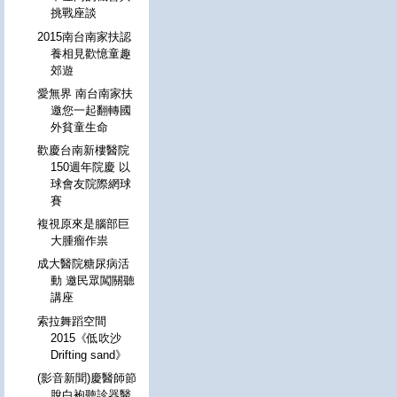
挑戰座談
2015南台南家扶認
養相見歡憶童趣
郊遊
愛無界 南台南家扶
邀您一起翻轉國
外貧童生命
歡慶台南新樓醫院
150週年院慶 以
球會友院際網球
賽
複視原來是腦部巨
大腫瘤作祟
成大醫院糖尿病活
動 邀民眾闖關聽
講座
索拉舞蹈空間
2015《低吹沙
Drifting sand》
(影音新聞)慶醫師節
脫白袍聽診器醫