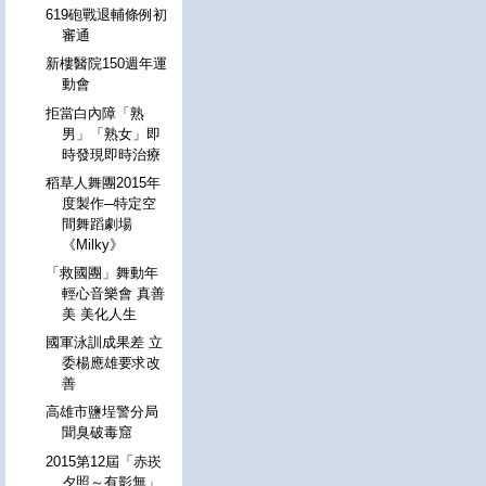
619砲戰退輔條例初
審通
新樓醫院150週年運
動會
拒當白內障「熟
男」「熟女」即
時發現即時治療
稻草人舞團2015年
度製作─特定空
間舞蹈劇場
《Milky》
「救國團」舞動年
輕心音樂會 真善
美 美化人生
國軍泳訓成果差 立
委楊應雄要求改
善
高雄市鹽埕警分局
聞臭破毒窟
2015第12屆「赤崁
夕照～有影無」