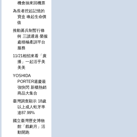
機會抽來回機票
為長者挖起記憶的
寶盒 喚起生命價
值
推動募兵制暫行條
例 三讀通過 榮服
處積極產訓平台
服務
11/21相招來看「廣
播」一起活乎美
美美
YOSHIDA
PORTER週慶最
強快閃 新櫃熱銷
商品大集合
臺灣調查顯示 18歲
以上成人蛀牙率
達87.99%
國立臺灣歷史博物
館「戲劇月」活
動開跑