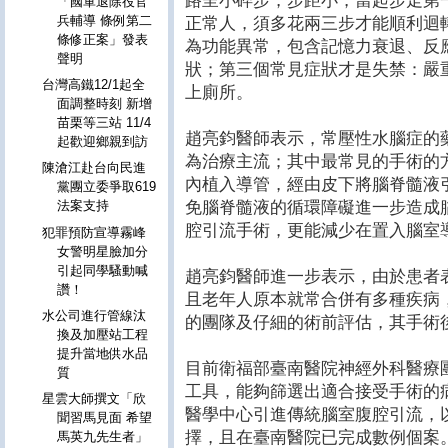
路呈小碎步，步距小，當起步走第
「國軍退除役官
兵輔導 條例第二
正常人，須多花兩三步才能順利迴
條修正案」發表
為功能異常，包含記憶力衰退、反
聲明
狀；第三個常見症狀才是失禁：嚴
台灣高鐵12/1起全
上廁所。
面調整時刻 新增
苗栗等三站 11/4
趙亮鈞醫師表示，常壓性水腦症的
起歡迎鄉親到訪
為治療主流；其中最常見的手術的
陳滄江赴台向民進
內植入導管，經由皮下將腦脊髓液
黨團立委爭取619
免腦脊髓液的循環障礙進一步造成
法案支持
腔引流手術，更能減少在置入腦室
犯罪預防宣導霧峰
女警明星臉加分
引起同學騷動喊
趙亮鈞醫師進一步表示，由於患者
讚！
且老年人原本就常合併有多種疾病
水公司進行管線汰
的團隊及仔細的術前評估，其手術
換及加壓站工程
提升當地供水品
目前衛福部臺南醫院神經外科醫療
質
工具，能夠篩選出適合接受手術的
星雲大師撰文「欣
醫學中心引進傳統腦室腹腔引流，
聞習馬見面 希望
擇，且在臺南醫院已完成數例個案
馬英九先生者」