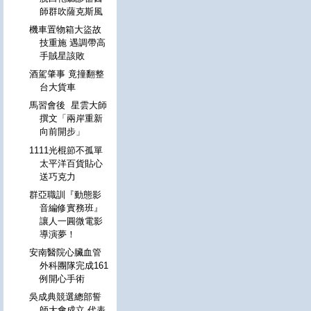
師群吹薩克斯風
機車置物箱大盜故
技重施 遇調帶高
手賊星該敗
酒駕肇事 竟撞翻整
台大貨車
馬習會後 星雲大師
撰文「兩岸重新
向前開步」
1111光棍節不孤單
太平洋百貨貼心
送巧克力
群亞職訓『動態影
音編修實務班』
讓人一圓微電影
導演夢！
安南醫院心臟血管
外科團隊完成161
例開心手術
吳成典競選總部誓
師大會成立 代表