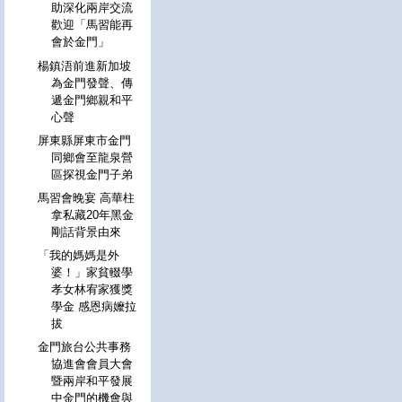
助深化兩岸交流
歡迎「馬習能再
會於金門」
楊鎮浯前進新加坡
為金門發聲、傳
遞金門鄉親和平
心聲
屏東縣屏東市金門
同鄉會至龍泉營
區探視金門子弟
馬習會晚宴 高華柱
拿私藏20年黑金
剛話背景由來
「我的媽媽是外
婆！」家貧輟學
孝女林宥家獲獎
學金 感恩病嬤拉
拔
金門旅台公共事務
協進會會員大會
暨兩岸和平發展
中金門的機會與