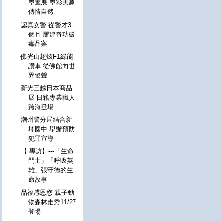
墨畫展 墨彩美象
傳情自然
認真女警 從警才3
個月 屢建奇功破
毒品案
佛光山超炫F1綠能
讚車 從佛館向世
界發聲
新光三越日本商品
展 日籍專業職人
跨海登場
潮州警分局結合新
埤國中 舉辦預防
犯罪宣導
【 專訪】---「生命
鬥士」「呼吸英
雄」張守德的生
命故事
品福感恩您 親子動
物森林走秀11/27
登場