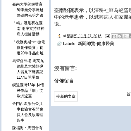
臺南大學師鐸獎盲
臺南醫院表示，以深耕社區為經營
師李堯分享跨越
障礙的光明之路
中的老年患者，以減輕病人和家屬
「精」湛足賽在臺
憶。
南 兩岸支持精神
病人復健活動
at
星期五, 11月 27, 2015
「稅務奧斯卡~微電
Labels:
新聞總覽-健康醫藥
影創作競賽」初
選20件作品出爐
馬習會登場 馬英九
總統及大陸領導
沒有留言:
人習見平總書記
11/7日開場白
發佈留言
睽違臺灣13年 林懷
民作品「烟」從
首
歐洲返臺
較新的文章
金門西園旅台公共
事務協會召開會
員大會及改選理
監事
陳福海：馬習會有