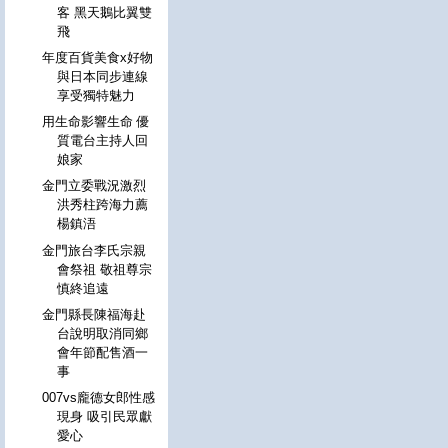
客 黑天鵝比翼雙
飛
年度百貨美食x好物
與日本同步連線
享受獨特魅力
用生命影響生命 優
質電台主持人回
娘家
金門立委戰況激烈
洪秀柱跨海力薦
楊鎮浯
金門旅台李氏宗親
會祭祖 敬祖尊宗
慎終追遠
金門縣長陳福海赴
台說明取消同鄉
會年節配售酒一
事
007vs龐德女郎性感
現身 吸引民眾獻
愛心