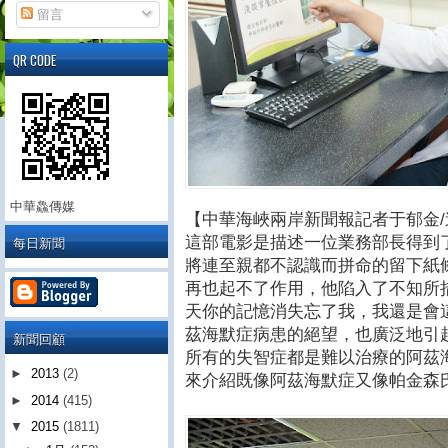
留言
QR CODE
中華鱻傳媒
【中華海峽兩岸新聞報記者于郁金/
每日新聞
這部電影是描述一位業務部長得到
將連至親都不認識而拼命的留下紙
再也起不了作用，他陷入了不知所
天你的記憶消失忘了我，我還是會
茲海默症病患的絕望，也廣泛地引
新聞回顧
所有的失智症都是難以治療的阿茲
►
2013
(2)
來介紹既像阿茲海默症又像帕金森
►
2014
(415)
▼
2015
(1811)