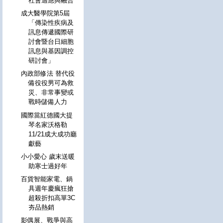
社會適應與融合
成大醫學院第5屆
「傳染性疾病及
訊息傳遞國際研
討會暨台日細胞
訊息與基因調控
研討會」
內政部修法 替代役
備役役男可為救
災、非常事變或
戰時儲備人力
國際當紅德國大提
琴名家沃格勒
11/21成大成功廳
獻藝
小小愛心 歲末送暖
助寒士過好年
百貨智能家電、鍋
具週年慶瘋狂搶
超殺折扣高單3C
夯品熱銷
影偶展、戰爭與高