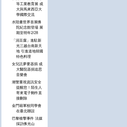
等工業教育展 成
大與馬來西亞大
學國際交流
水陸畫世界首展佛
陀紀念館登場 展
期至明年2/28
「涓豆腐」進駐新
光三越台南新天
地 引進道地韓國
特色料理
女兒託夢要器捐 成
大醫院器捐追思
音樂會
潮警重視資訊安全
提醒您！陌生人
寄來電子郵件直
接刪除
金門籍軍校同學會
在臺北聯誼
巴黎槍擊事件 法媒
採訪佛光山