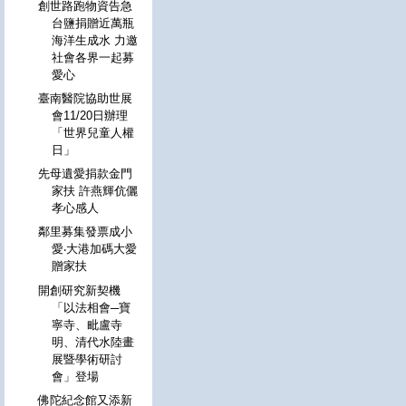
創世路跑物資告急
台鹽捐贈近萬瓶
海洋生成水 力邀
社會各界一起募
愛心
臺南醫院協助世展
會11/20日辦理
「世界兒童人權
日」
先母遺愛捐款金門
家扶 許燕輝伉儷
孝心感人
鄰里募集發票成小
愛‧大港加碼大愛
贈家扶
開創研究新契機
「以法相會─寶
寧寺、毗盧寺
明、清代水陸畫
展暨學術研討
會」登場
佛陀紀念館又添新