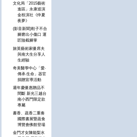
文化局「2015藝術
進區」永康巡演
金枝演社《仲夏
夜夢》
(影音新聞)鞋子不合
腳磨出小傷口 運
匠險截腳掌
旅英藝術家優席夫
與南大生分享人
生經驗
奇美醫學中心「愛‧
傳承‧生命」器官
捐贈宣導活動
週年慶優惠贈品不
間斷 新光三越台
南小西門限定款
專屬
書香、蔬香二重奏
國際書展暨蔬食
博覽會佛館登場
金門才女陳能梨水