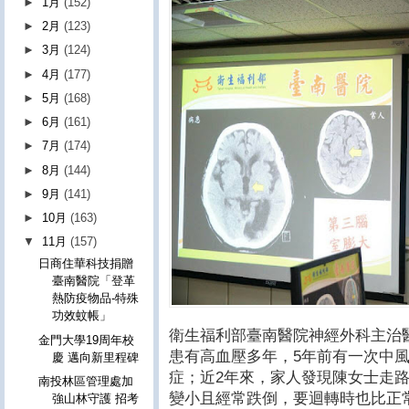
►
1月
(152)
►
2月
(123)
►
3月
(124)
►
4月
(177)
►
5月
(168)
►
6月
(161)
►
7月
(174)
►
8月
(144)
►
9月
(141)
►
10月
(163)
▼
11月
(157)
日商住華科技捐贈
臺南醫院「登革
熱防疫物品-特殊
功效蚊帳」
衛生福利部臺南醫院神經外科主治
金門大學19周年校
患有高血壓多年，5年前有一次中
慶 邁向新里程碑
症；近2年來，家人發現陳女士走
南投林區管理處加
變小且經常跌倒，要迴轉時也比正
強山林守護 招考