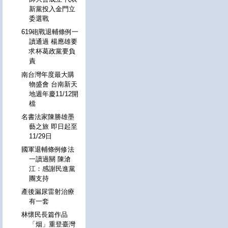
新黨投入金門立
委選戰
619砲戰退輔條例一
讀通過 楊應雄要
求杯葛政黨要負
責
南台灣年度最大購
物盛會 台南新天
地週年慶11/12開
檔
名書法家陳勝雄墨
藝之旅 即日起至
11/29日
國軍退輔條例修法
一讀過關 陳滄
江：感謝民進黨
團支持
產後漏尿雷射治療
有一套
林懷民長篇作品
「烟」重登臺灣