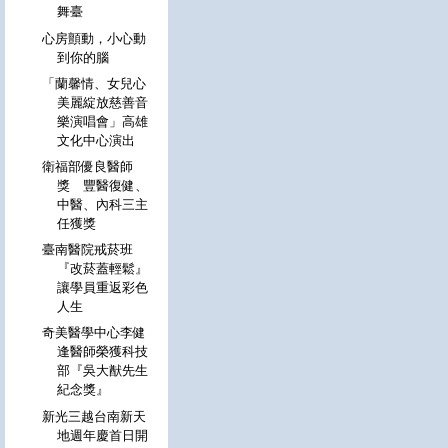
舞臺
心房顫動，小心動
到你的腦
「蘭馨情、女兒心
美麗綻放慈善音
樂演唱會」高雄
文化中心演出
衛福部優良醫師
獎 豐醫復健、
中醫、內科三主
任獲獎
臺南醫院戒菸班
『改菸蓋輕鬆』
讓學員重返彩色
人生
奇美醫學中心李健
逢醫師榮獲科技
部『吳大猷先生
紀念獎』
新光三越台南新天
地週年慶首日開