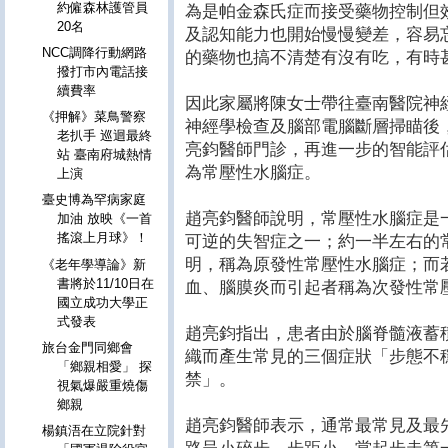
約僱森林護管員
為是帕金森氏症而接受藥物控制但
20名
及認知能力也開始慢慢變差，容易
NCC調降行動網路
的藥物也搞不清楚有沒有吃，有時
撥打市內電話接
續費率
因此家屬將陳女士帶往臺南醫院神
《押解》菜鳥警察
神經學檢查及腦部電腦斷層掃瞄後
老扒手 巡迴最終
亮鈞醫師門診，再進一步的智能評
站 臺南府城熱情
為常壓性水腦症。
上演
臺史博為罕病家庭
趙亮鈞醫師說明，常壓性水腦症是
加油 放映《一首
搖滾上月球》！
可逆的失智症之一；約一半左右的
明，稱為原發性常壓性水腦症；而
《老年學導論》新
書將於11/10日在
血、腦膜炎而引起者稱為次發性常
國立成功大學正
式發表
趙亮鈞指出，患者由於腦脊髓液蓄
旅台金門同鄉會
織而產生常見的三個症狀「步態不
「鄉親相愛」 探
禁」。
視氣爆嚴重燒傷
鄉親
趙亮鈞醫師表示，通常最常見及最
楊鎮浯在立院針對