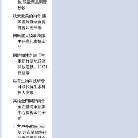
跑 限量商品開賣
秒殺
秋天最美的約會 國
際書展暨蔬食博
覽會即將登場
國民黨大陸事務部
主任高孔廉抵金
門
國防知性之旅「空
軍新竹基地營區
開放活動」11/21
日登場
崧育生物科技研發
可取代抗生素科
技大突破
高雄金門同鄉兩會
至左營海軍新訓
中心探視金門子
弟
十方戶外教學小班
制 超市購物學得