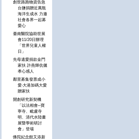
創世路跑物資告急
台鹽捐贈近萬瓶
海洋生成水 力邀
社會各界一起募
愛心
臺南醫院協助世展
會11/20日辦理
「世界兒童人權
日」
先母遺愛捐款金門
家扶 許燕輝伉儷
孝心感人
鄰里募集發票成小
愛‧大港加碼大愛
贈家扶
開創研究新契機
「以法相會─寶
寧寺、毗盧寺
明、清代水陸畫
展暨學術研討
會」登場
佛陀紀念館又添新