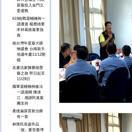
新黨投入金門立
委選戰
619砲戰退輔條例一
讀通過 楊應雄要
求杯葛政黨要負
責
南台灣年度最大購
物盛會 台南新天
地週年慶11/12開
檔
名書法家陳勝雄墨
藝之旅 即日起至
11/29日
國軍退輔條例修法
一讀過關 陳滄
江：感謝民進黨
團支持
產後漏尿雷射治療
有一套
林懷民長篇作品
「烟」重登臺灣