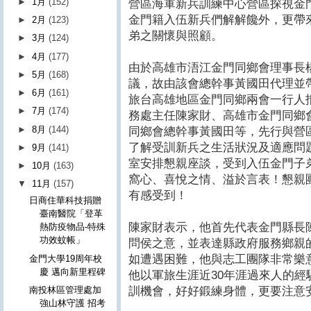
►
1月
(152)
營區海軍新兵訓練中心營區探視金
金門籍入伍新兵們解解饞外，更帶
►
2月
(123)
弟之關懷與照顧。
►
3月
(124)
►
4月
(177)
由於高雄市浯江金門同鄉會理事長
►
5月
(168)
議，故由該會總幹事黃國田代理並
►
6月
(161)
旅台高雄地區金門同鄉兩會一行人
►
7月
(174)
務處主任陳家財、高雄市金門同鄉
►
8月
(144)
同鄉會總幹事黃國田等，先行與營
了解受訓新兵之生活狀況及適應問
►
9月
(141)
室安排懇親座談，受到入伍金門子
►
10月
(163)
窩心、喜悅之情、溢於言表！懇親
▼
11月
(157)
有感受到！
日商住華科技捐贈
臺南醫院「登革
陳家財表示，他首先代表金門縣長
熱防疫物品-特殊
功效蚊帳」
問侯之意，並表達縣政府服務鄉親
如遭遇困難，他與志工團隊非常樂
金門大學19周年校
慶 邁向新里程碑
他以軍旅生涯近30年涯過來人的
訓機會，好好鍛練身體，更要注意
南投林區管理處加
強山林守護 招考