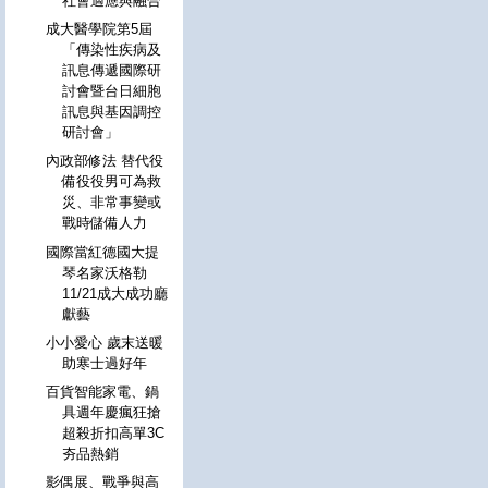
社會適應與融合
成大醫學院第5屆
「傳染性疾病及
訊息傳遞國際研
討會暨台日細胞
訊息與基因調控
研討會」
內政部修法 替代役
備役役男可為救
災、非常事變或
戰時儲備人力
國際當紅德國大提
琴名家沃格勒
11/21成大成功廳
獻藝
小小愛心 歲末送暖
助寒士過好年
百貨智能家電、鍋
具週年慶瘋狂搶
超殺折扣高單3C
夯品熱銷
影偶展、戰爭與高