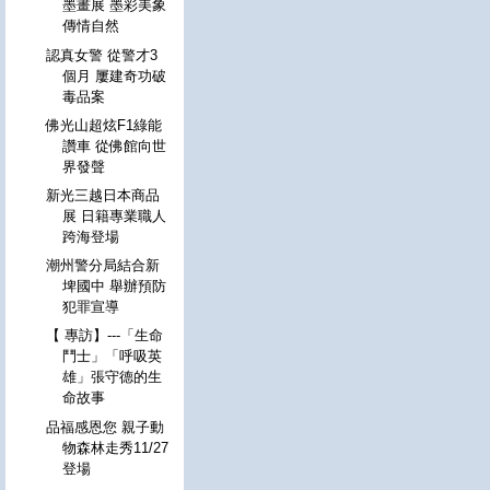
墨畫展 墨彩美象
傳情自然
認真女警 從警才3
個月 屢建奇功破
毒品案
佛光山超炫F1綠能
讚車 從佛館向世
界發聲
新光三越日本商品
展 日籍專業職人
跨海登場
潮州警分局結合新
埤國中 舉辦預防
犯罪宣導
【 專訪】---「生命
鬥士」「呼吸英
雄」張守德的生
命故事
品福感恩您 親子動
物森林走秀11/27
登場