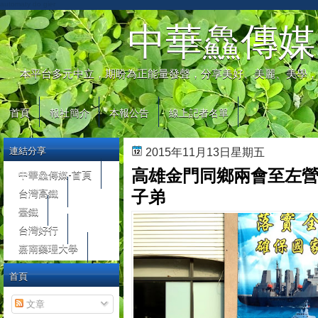
automaty do gier
中華鱻傳媒
本平台多元中立，期盼為正能量發聲，分享美好、美麗、美學，
首頁
報社簡介
本報公告
線上記者名單
連結分享
2015年11月13日星期五
高雄金門同鄉兩會至左
中華鱻傳媒-首頁
台灣高鐵
子弟
臺鐵
台灣好行
嘉南藥理大學
首頁
文章