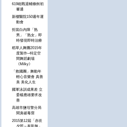
619砲戰退輔條例初
審通
新樓醫院150週年運
動會
拒當白內障「熟
男」「熟女」即
時發現即時治療
稻草人舞團2015年
度製作─特定空
間舞蹈劇場
《Milky》
「救國團」舞動年
輕心音樂會 真善
美 美化人生
國軍泳訓成果差 立
委楊應雄要求改
善
高雄市鹽埕警分局
聞臭破毒窟
2015第12屆「赤崁
夕照～有影無」