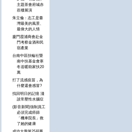
主題茶會府城赤
崁樓展演
朱立倫：志工是臺
灣最美的風景、
最偉大的人情
廈門霞浦商會赴金
門考察金酒和民
宿產業
台南中區扶輪社暨
南中扶基金會寒
冬送暖助家扶20
萬
打了流感疫苗，為
什麼還會感冒?
找回明日的記憶 淺
談常壓性水腦症
(影音新聞)強制員工
必須完成癌篩
「機車院長」救
了她的健康
成功大學第25屆鳳