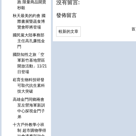
沒有留言:
跑 限量商品開賣
秒殺
發佈留言
秋天最美的約會 國
際書展暨蔬食博
覽會即將登場
首
較新的文章
國民黨大陸事務部
主任高孔廉抵金
門
國防知性之旅「空
軍新竹基地營區
開放活動」11/21
日登場
崧育生物科技研發
可取代抗生素科
技大突破
高雄金門同鄉兩會
至左營海軍新訓
中心探視金門子
弟
十方戶外教學小班
制 超市購物學得