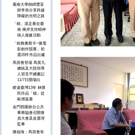
臺南大學師鐸獎盲
師李堯分享跨越
障礙的光明之路
「精」湛足賽在臺
南 兩岸支持精神
病人復健活動
「稅務奧斯卡~微電
影創作競賽」初
選20件作品出爐
馬習會登場 馬英九
總統及大陸領導
人習見平總書記
11/7日開場白
睽違臺灣13年 林懷
民作品「烟」從
歐洲返臺
金門西園旅台公共
事務協會召開會
員大會及改選理
監事
陳福海：馬習會有