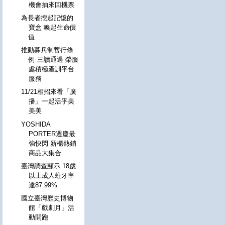
機會抽來回機票
為長者挖起記憶的
寶盒 喚起生命價
值
推動募兵制暫行條
例 三讀通過 榮服
處積極產訓平台
服務
11/21相招來看「廣
播」一起活乎美
美美
YOSHIDA
PORTER週慶最
強快閃 新櫃熱銷
商品大集合
臺灣調查顯示 18歲
以上成人蛀牙率
達87.99%
國立臺灣歷史博物
館「戲劇月」活
動開跑