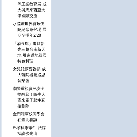
等工業教育展 成
大與馬來西亞大
學國際交流
水陸畫世界首展佛
陀紀念館登場 展
期至明年2/28
「涓豆腐」進駐新
光三越台南新天
地 引進道地韓國
特色料理
女兒託夢要器捐 成
大醫院器捐追思
音樂會
潮警重視資訊安全
提醒您！陌生人
寄來電子郵件直
接刪除
金門籍軍校同學會
在臺北聯誼
巴黎槍擊事件 法媒
採訪佛光山