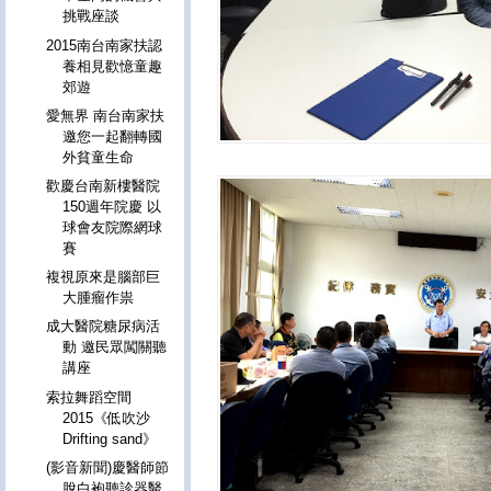
挑戰座談
2015南台南家扶認
養相見歡憶童趣
郊遊
愛無界 南台南家扶
邀您一起翻轉國
外貧童生命
歡慶台南新樓醫院
150週年院慶 以
球會友院際網球
賽
複視原來是腦部巨
大腫瘤作祟
成大醫院糖尿病活
動 邀民眾闖關聽
講座
索拉舞蹈空間
2015《低吹沙
Drifting sand》
(影音新聞)慶醫師節
脫白袍聽診器醫