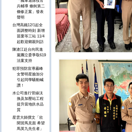
「國軍退除役官
兵輔導 條例第二
條修正案」發表
聲明
台灣高鐵12/1起全
面調整時刻 新增
苗栗等三站 11/4
起歡迎鄉親到訪
陳滄江赴台向民進
黨團立委爭取619
法案支持
犯罪預防宣導霧峰
女警明星臉加分
引起同學騷動喊
讚！
水公司進行管線汰
換及加壓站工程
提升當地供水品
質
星雲大師撰文「欣
聞習馬見面 希望
馬英九先生者」