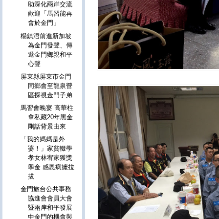
助深化兩岸交流
歡迎「馬習能再
會於金門」
楊鎮浯前進新加坡
為金門發聲、傳
遞金門鄉親和平
心聲
屏東縣屏東市金門
同鄉會至龍泉營
區探視金門子弟
馬習會晚宴 高華柱
拿私藏20年黑金
剛話背景由來
「我的媽媽是外
婆！」家貧輟學
孝女林宥家獲獎
學金 感恩病嬤拉
拔
金門旅台公共事務
協進會會員大會
暨兩岸和平發展
中金門的機會與