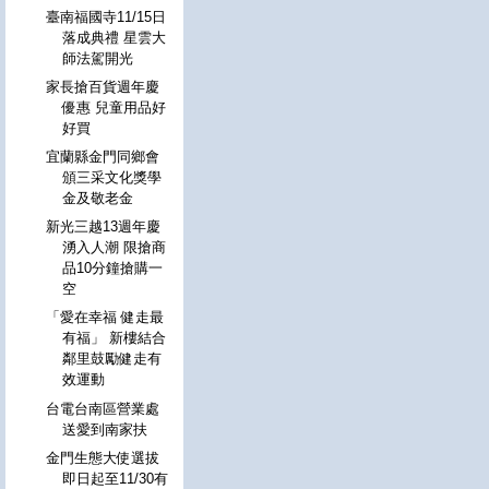
臺南福國寺11/15日
落成典禮 星雲大
師法駕開光
家長搶百貨週年慶
優惠 兒童用品好
好買
宜蘭縣金門同鄉會
頒三采文化獎學
金及敬老金
新光三越13週年慶
湧入人潮 限搶商
品10分鐘搶購一
空
「愛在幸福 健走最
有福」 新樓結合
鄰里鼓勵健走有
效運動
台電台南區營業處
送愛到南家扶
金門生態大使選拔
即日起至11/30有