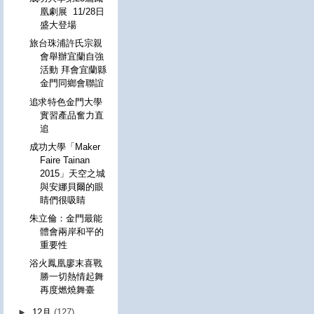
凰劇展 11/28日
盛大登場
旅台珠浦許氏宗親
會舉辦宜蘭自強
活動 拜會宜蘭縣
金門同鄉會聯誼
追求特色金門大學
實習產品奮力直
追
成功大學「Maker
Faire Tainan
2015」天空之城
與安娜貝爾的眼
睛們很吸睛
朱立倫：金門最能
體會兩岸和平的
重要性
浴火鳳凰廖末喜戰
勝一切熱情起舞
再度燃燒舞臺
►
12月
(127)