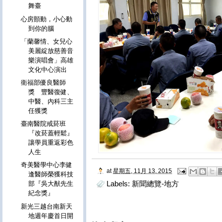
舞臺
心房顫動，小心動
到你的腦
「蘭馨情、女兒心
美麗綻放慈善音
樂演唱會」高雄
文化中心演出
衛福部優良醫師
獎 豐醫復健、
中醫、內科三主
任獲獎
臺南醫院戒菸班
『改菸蓋輕鬆』
讓學員重返彩色
人生
奇美醫學中心李健
at
星期五, 11月 13, 2015
逢醫師榮獲科技
Labels:
新聞總覽-地方
部『吳大猷先生
紀念獎』
新光三越台南新天
地週年慶首日開