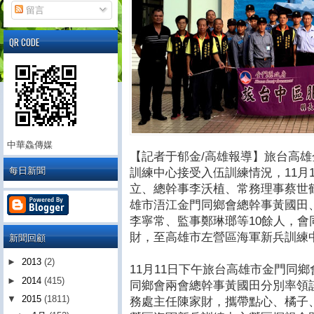
留言
QR CODE
中華鱻傳媒
【記者于郁金/高雄報導】旅台高
每日新聞
訓練中心接受入伍訓練情況，11月
立、總幹事李沃植、常務理事蔡世
雄市浯江金門同鄉會總幹事黃國田
李寧常、監事鄭琳瑯等10餘人，
新聞回顧
財，至高雄市左營區海軍新兵訓練
►
2013
(2)
11月11日下午旅台高雄市金門同
►
2014
(415)
同鄉會兩會總幹事黃國田分別率領
▼
2015
(1811)
務處主任陳家財，攜帶點心、橘子