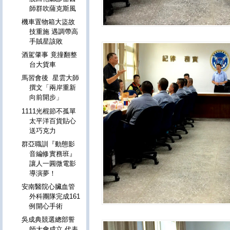
師群吹薩克斯風
機車置物箱大盜故
技重施 遇調帶高
手賊星該敗
酒駕肇事 竟撞翻整
台大貨車
馬習會後 星雲大師
撰文「兩岸重新
向前開步」
1111光棍節不孤單
太平洋百貨貼心
送巧克力
群亞職訓『動態影
音編修實務班』
讓人一圓微電影
導演夢！
安南醫院心臟血管
外科團隊完成161
例開心手術
吳成典競選總部誓
師大會成立 代表