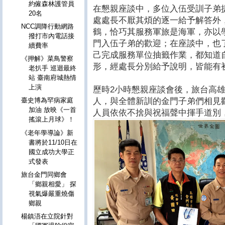
約僱森林護管員
在懇親座談中，多位入伍受訓子弟
20名
處處長不厭其煩的逐一給予解答外
NCC調降行動網路
鶴，恰巧其服務軍旅是海軍，亦以
撥打市內電話接
門入伍子弟的歡迎；在座談中，也
續費率
己完成服務單位抽籤作業，都知道
《押解》菜鳥警察
形，經處長分別給予說明，皆能有
老扒手 巡迴最終
站 臺南府城熱情
上演
歷時2小時懇親座談會後，旅台高
人，與全體新訓的金門子弟們相見
臺史博為罕病家庭
加油 放映《一首
人員依依不捨與祝福聲中揮手道別
搖滾上月球》！
《老年學導論》新
書將於11/10日在
國立成功大學正
式發表
旅台金門同鄉會
「鄉親相愛」 探
視氣爆嚴重燒傷
鄉親
楊鎮浯在立院針對