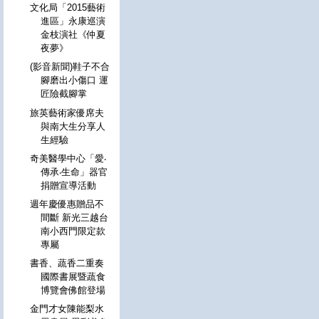
文化局「2015藝術
進區」永康巡演
金枝演社《仲夏
夜夢》
(影音新聞)鞋子不合
腳磨出小傷口 運
匠險截腳掌
旅英藝術家優席夫
與南大生分享人
生經驗
奇美醫學中心「愛‧
傳承‧生命」器官
捐贈宣導活動
週年慶優惠贈品不
間斷 新光三越台
南小西門限定款
專屬
書香、蔬香二重奏
國際書展暨蔬食
博覽會佛館登場
金門才女陳能梨水