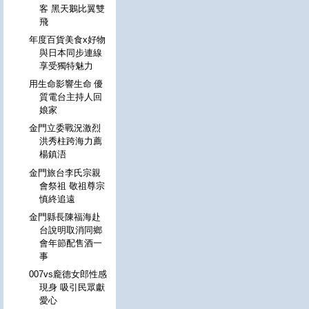
客 黑天鵝比翼雙
飛
年度百貨美食x好物
與日本同步連線
享受獨特魅力
用生命影響生命 優
質電台主持人回
娘家
金門立委戰況激烈
洪秀柱跨海力薦
楊鎮浯
金門旅台李氏宗親
會祭祖 敬祖尊宗
慎終追遠
金門縣長陳福海赴
台說明取消同鄉
會年節配售酒一
事
007vs龐德女郎性感
現身 吸引民眾獻
愛心