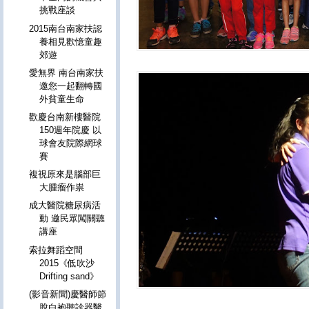
挑戰座談
2015南台南家扶認
養相見歡憶童趣
郊遊
愛無界 南台南家扶
邀您一起翻轉國
外貧童生命
歡慶台南新樓醫院
150週年院慶 以
球會友院際網球
賽
複視原來是腦部巨
大腫瘤作祟
成大醫院糖尿病活
動 邀民眾闖關聽
講座
索拉舞蹈空間
2015《低吹沙
Drifting sand》
(影音新聞)慶醫師節
脫白袍聽診器醫