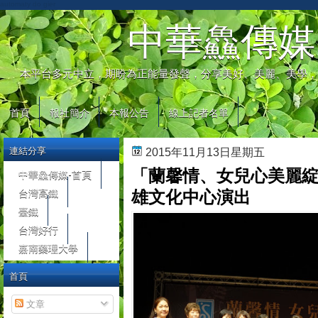
automaty do gier
中華鱻傳媒
本平台多元中立，期盼為正能量發聲，分享美好、美麗、美學，
首頁
報社簡介
本報公告
線上記者名單
連結分享
2015年11月13日星期五
「蘭馨情、女兒心美麗
中華鱻傳媒-首頁
台灣高鐵
雄文化中心演出
臺鐵
台灣好行
嘉南藥理大學
首頁
文章