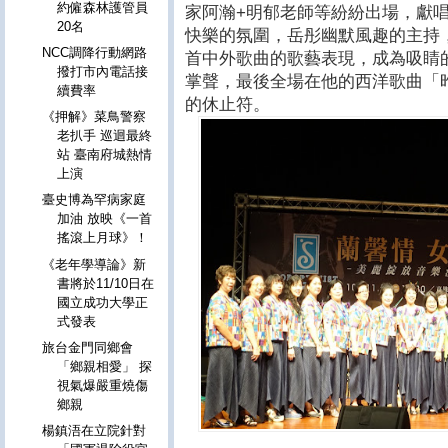
約僱森林護管員
家阿瀚+明郁老師等紛紛出場，獻
20名
快樂的氛圍，岳彤幽默風趣的主持
NCC調降行動網路
首中外歌曲的歌藝表現，成為吸睛
撥打市內電話接
掌聲，最後全場在他的西洋歌曲「
續費率
的休止符。
《押解》菜鳥警察
老扒手 巡迴最終
站 臺南府城熱情
上演
臺史博為罕病家庭
加油 放映《一首
搖滾上月球》！
《老年學導論》新
書將於11/10日在
國立成功大學正
式發表
旅台金門同鄉會
「鄉親相愛」 探
視氣爆嚴重燒傷
鄉親
楊鎮浯在立院針對