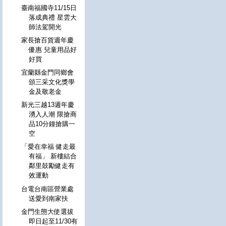
臺南福國寺11/15日
落成典禮 星雲大
師法駕開光
家長搶百貨週年慶
優惠 兒童用品好
好買
宜蘭縣金門同鄉會
頒三采文化獎學
金及敬老金
新光三越13週年慶
湧入人潮 限搶商
品10分鐘搶購一
空
「愛在幸福 健走最
有福」 新樓結合
鄰里鼓勵健走有
效運動
台電台南區營業處
送愛到南家扶
金門生態大使選拔
即日起至11/30有