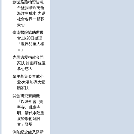
創世路跑物資告急
台鹽捐贈近萬瓶
海洋生成水 力邀
社會各界一起募
愛心
臺南醫院協助世展
會11/20日辦理
「世界兒童人權
日」
先母遺愛捐款金門
家扶 許燕輝伉儷
孝心感人
鄰里募集發票成小
愛‧大港加碼大愛
贈家扶
開創研究新契機
「以法相會─寶
寧寺、毗盧寺
明、清代水陸畫
展暨學術研討
會」登場
佛陀紀念館又添新