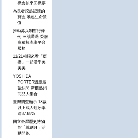
機會抽來回機票
為長者挖起記憶的
寶盒 喚起生命價
值
推動募兵制暫行條
例 三讀通過 榮服
處積極產訓平台
服務
11/21相招來看「廣
播」一起活乎美
美美
YOSHIDA
PORTER週慶最
強快閃 新櫃熱銷
商品大集合
臺灣調查顯示 18歲
以上成人蛀牙率
達87.99%
國立臺灣歷史博物
館「戲劇月」活
動開跑