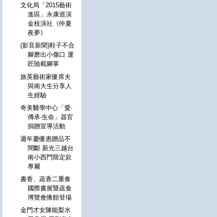
文化局「2015藝術
進區」永康巡演
金枝演社《仲夏
夜夢》
(影音新聞)鞋子不合
腳磨出小傷口 運
匠險截腳掌
旅英藝術家優席夫
與南大生分享人
生經驗
奇美醫學中心「愛‧
傳承‧生命」器官
捐贈宣導活動
週年慶優惠贈品不
間斷 新光三越台
南小西門限定款
專屬
書香、蔬香二重奏
國際書展暨蔬食
博覽會佛館登場
金門才女陳能梨水