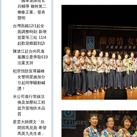
「國軍退除役官
兵輔導 條例第二
條修正案」發表
聲明
台灣高鐵12/1起全
面調整時刻 新增
苗栗等三站 11/4
起歡迎鄉親到訪
陳滄江赴台向民進
黨團立委爭取619
法案支持
犯罪預防宣導霧峰
女警明星臉加分
引起同學騷動喊
讚！
水公司進行管線汰
換及加壓站工程
提升當地供水品
質
星雲大師撰文「欣
聞習馬見面 希望
馬英九先生者」