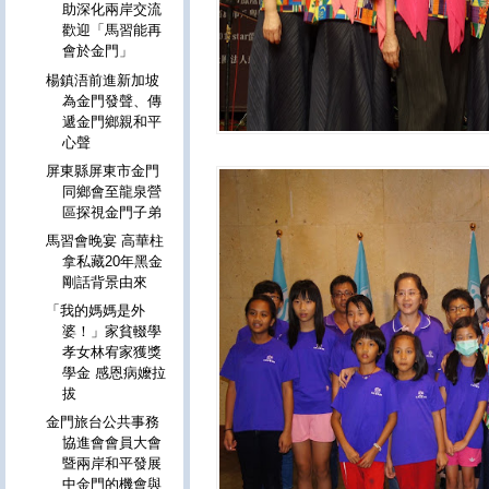
助深化兩岸交流
歡迎「馬習能再
會於金門」
楊鎮浯前進新加坡
為金門發聲、傳
遞金門鄉親和平
心聲
屏東縣屏東市金門
同鄉會至龍泉營
區探視金門子弟
馬習會晚宴 高華柱
拿私藏20年黑金
剛話背景由來
「我的媽媽是外
婆！」家貧輟學
孝女林宥家獲獎
學金 感恩病嬤拉
拔
金門旅台公共事務
協進會會員大會
暨兩岸和平發展
中金門的機會與