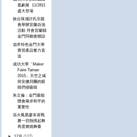
凰劇展 11/28日
盛大登場
旅台珠浦許氏宗親
會舉辦宜蘭自強
活動 拜會宜蘭縣
金門同鄉會聯誼
追求特色金門大學
實習產品奮力直
追
成功大學「Maker
Faire Tainan
2015」天空之城
與安娜貝爾的眼
睛們很吸睛
朱立倫：金門最能
體會兩岸和平的
重要性
浴火鳳凰廖末喜戰
勝一切熱情起舞
再度燃燒舞臺
►
12月
(127)