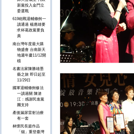
新黨投入金門立
委選戰
619砲戰退輔條例一
讀通過 楊應雄要
求杯葛政黨要負
責
南台灣年度最大購
物盛會 台南新天
地週年慶11/12開
檔
名書法家陳勝雄墨
藝之旅 即日起至
11/29日
國軍退輔條例修法
一讀過關 陳滄
江：感謝民進黨
團支持
產後漏尿雷射治療
有一套
林懷民長篇作品
「烟」重登臺灣