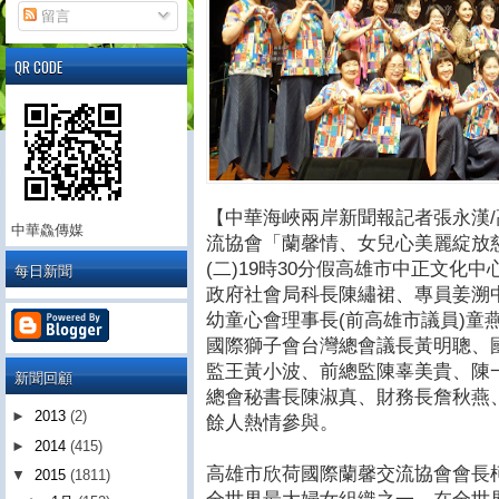
留言
QR CODE
【中華海峽兩岸新聞報記者張永漢
中華鱻傳媒
流協會「蘭馨情、女兒心美麗綻放慈
(二)19時30分假高雄市中正文化
每日新聞
政府社會局
科長陳繡裙、
專員姜溯
幼童心會理事長(前高雄市議員)童
國際獅子會台灣總會議長黃明聰、
監王黃小波、前總監陳辜美貴、陳
新聞回顧
總會秘書長陳淑真、財務長詹秋燕、
►
2013
(2)
餘人熱情參與。
►
2014
(415)
高雄市欣荷國際蘭馨交流協會會長
▼
2015
(1811)