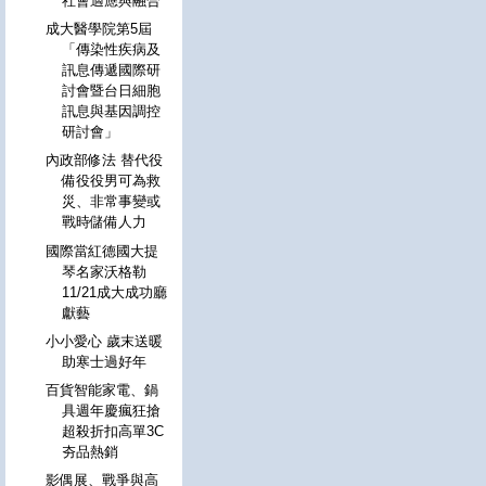
社會適應與融合
成大醫學院第5屆
「傳染性疾病及
訊息傳遞國際研
討會暨台日細胞
訊息與基因調控
研討會」
內政部修法 替代役
備役役男可為救
災、非常事變或
戰時儲備人力
國際當紅德國大提
琴名家沃格勒
11/21成大成功廳
獻藝
小小愛心 歲末送暖
助寒士過好年
百貨智能家電、鍋
具週年慶瘋狂搶
超殺折扣高單3C
夯品熱銷
影偶展、戰爭與高