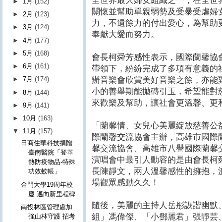
全世界最大婦女組織之一，在全世
►
1月
(152)
關懷並幫助單親弱勢及受暴受虐婦
►
2月
(123)
力，不遺餘力的付出愛心，為幫助
►
3月
(124)
奉獻大愛而努力。
►
4月
(177)
►
5月
(168)
會長柯舜芳感性表示，國際蘭馨協
►
6月
(161)
帶領下，紛紛完成了多項有意義的
辦音樂會欣賞美好音樂之餘，亦能
►
7月
(174)
小的善舉期能拋磚引玉，希望能對
►
8月
(144)
來歡樂及幫助，讓社會更溫馨、更
►
9月
(141)
►
10月
(163)
「蘭馨情、女兒心美麗綻放慈善公
▼
11月
(157)
際蘭馨交流協會主辦，高雄市國際
日商住華科技捐贈
馨交流協會、高雄市八譽國際蘭馨交流
臺南醫院「登革
演唱會中最引人動容的是由會長柯
熱防疫物品-特殊
長陳靜文，兩人溫馨感性的擁抱，
功效蚊帳」
場觀眾感動久久！
金門大學19周年校
慶 邁向新里程碑
隨後，美麗的主持人岳彤詼諧幽默
南投林區管理處加
組」馮偉傑、「小鄧麗君」張靜芸
強山林守護 招考