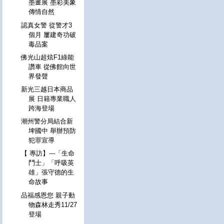
墨畫展 墨彩美象
傳情自然
認真女警 從警才3
個月 屢建奇功破
毒品案
佛光山超炫F1綠能
讚車 從佛館向世
界發聲
新光三越日本商品
展 日籍專業職人
跨海登場
潮州警分局結合新
埤國中 舉辦預防
犯罪宣導
【 專訪】---「生命
鬥士」「呼吸英
雄」張守德的生
命故事
品福感恩您 親子動
物森林走秀11/27
登場