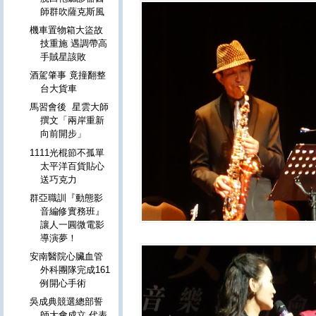
師群吹薩克斯風
機車置物箱大盜故
技重施 遇調帶高
手賊星該敗
酒駕肇事 竟撞翻整
台大貨車
馬習會後 星雲大師
撰文「兩岸重新
向前開步」
1111光棍節不孤單
太平洋百貨貼心
送巧克力
群亞職訓『動態影
音編修實務班』
讓人一圓微電影
導演夢！
安南醫院心臟血管
外科團隊完成161
例開心手術
吳成典競選總部誓
師大會成立 代表