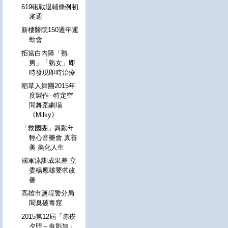
619砲戰退輔條例初
審通
新樓醫院150週年運
動會
拒當白內障「熟
男」「熟女」即
時發現即時治療
稻草人舞團2015年
度製作─特定空
間舞蹈劇場
《Milky》
「救國團」舞動年
輕心音樂會 真善
美 美化人生
國軍泳訓成果差 立
委楊應雄要求改
善
高雄市鹽埕警分局
聞臭破毒窟
2015第12屆「赤崁
夕照～有影無」