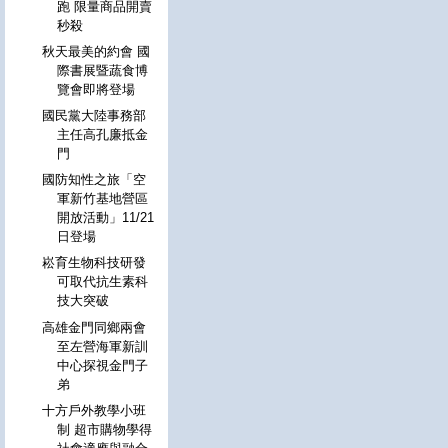
跑 限量商品開賣
秒殺
秋天最美的約會 國
際書展暨蔬食博
覽會即將登場
國民黨大陸事務部
主任高孔廉抵金
門
國防知性之旅「空
軍新竹基地營區
開放活動」11/21
日登場
崧育生物科技研發
可取代抗生素科
技大突破
高雄金門同鄉兩會
至左營海軍新訓
中心探視金門子
弟
十方戶外教學小班
制 超市購物學得