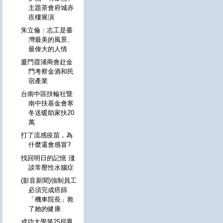
主題茶會府城赤
崁樓展演
朱立倫：志工是臺
灣最美的風景、
最偉大的人情
廈門霞浦商會赴金
門考察金酒和民
宿產業
台南中區扶輪社暨
南中扶基金會寒
冬送暖助家扶20
萬
打了流感疫苗，為
什麼還會感冒?
找回明日的記憶 淺
談常壓性水腦症
(影音新聞)強制員工
必須完成癌篩
「機車院長」救
了她的健康
成功大學第25屆鳳