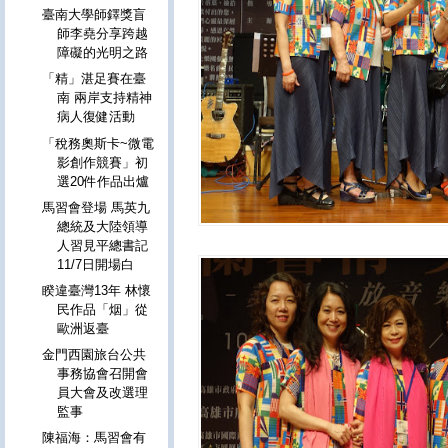
臺南大學師鐸獎盲
師李堯分享跨越
障礙的光明之路
「精」湛足賽在臺
南 兩岸支持精神
病人復健活動
「稅務奧斯卡~微電
影創作競賽」初
選20件作品出爐
馬習會登場 馬英九
總統及大陸領導
人習見平總書記
11/7日開場白
睽違臺灣13年 林懷
民作品「烟」從
歐洲返臺
金門西園旅台公共
事務協會召開會
員大會及改選理
監事
陳福海：馬習會有