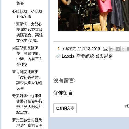
舞臺
心房顫動，小心動
到你的腦
「蘭馨情、女兒心
美麗綻放慈善音
樂演唱會」高雄
文化中心演出
衛福部優良醫師
at
星期五, 11月 13, 2015
獎 豐醫復健、
Labels:
新聞總覽-娛樂影劇
中醫、內科三主
任獲獎
臺南醫院戒菸班
『改菸蓋輕鬆』
沒有留言:
讓學員重返彩色
人生
發佈留言
奇美醫學中心李健
逢醫師榮獲科技
首
部『吳大猷先生
較新的文章
紀念獎』
新光三越台南新天
地週年慶首日開