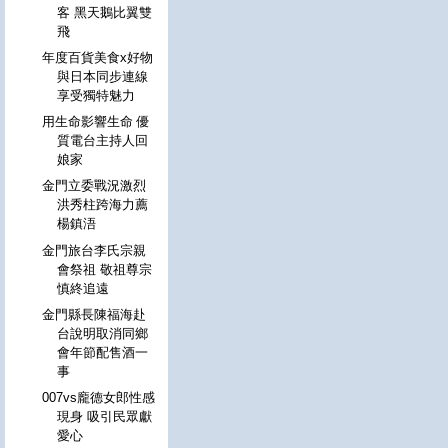
客 黑天鵝比翼雙
飛
年度百貨美食x好物
與日本同步連線
享受獨特魅力
用生命影響生命 優
質電台主持人回
娘家
金門立委戰況激烈
洪秀柱跨海力薦
楊鎮浯
金門旅台李氏宗親
會祭祖 敬祖尊宗
慎終追遠
金門縣長陳福海赴
台說明取消同鄉
會年節配售酒一
事
007vs龐德女郎性感
現身 吸引民眾獻
愛心