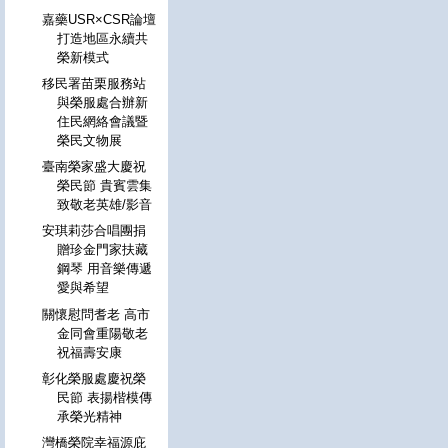
嘉藥USR×CSR論壇
打造地區永續共
榮新模式
移民署苗栗服務站
與榮服處合辦新
住民網絡會議暨
榮民文物展
臺南榮家盛大慶祝
榮民節 貴賓雲集
致敬老英雄/影音
安琪莉莎合唱團捐
贈珍金門家扶藏
鋼琴 用音樂傳遞
愛與希望
關懷慰問耆老 高市
金同會重陽敬老
祝福壽安康
彰化榮服處慶祝榮
民節 表揚楷模傳
承榮光精神
灣橋榮院幸福源庇