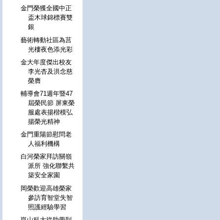
金門榮獲全國中正
盃木球錦標賽雙
銀
藝術轉動社區為莒
光樓夜色添光彩
金大年度傑出校友
李光杏及洪念慈
榮膺
輔導會71週年暨47
屆榮民節 屏東榮
服處表揚楷模弘
揚榮光精神
金門重陽節慰問老
人福利機構
白河榮家拜訪關嶺
派所 強化聯繫共
築安全家園
岡榮歡迎高雄榮家
參訪育智堂失智
照護經驗學習
崑山科大從助學到