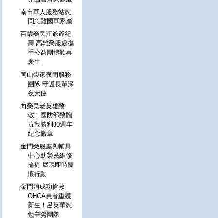
南市軍人服務站慰
問急難國軍家屬
百歲榮民江爺爺紀
壽 高雄榮服處攜
手公益團體歡喜
慶生
岡山榮家夜間服務
團隊 守護長輩深
夜天使
向榮民老英雄致
敬！國防部致贈
抗戰勝利80週年
紀念徽章
金門榮服處與輔具
中心助榮民維修
輪椅 展現即時關
懷行動
金門消成功搶救
OHCA患者重獲
新生！呂英華慰
勉辛勞團隊