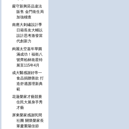
嚴守新興菸品違法
販售 金門衛生局
加強稽查
南應大刺繡設計季
日籍長友大輔以
設計思考激發當
代創新力
絢麗太空嘉年華圓
滿成功！福衛八
號齊柏林衛星特
展至115年4月
成大醫感謝好帝一
食品捐贈善款 打
造舒適護理新典
範
花蓮榮家才藝競賽
住民大展身手秀
才藝
屏東榮家感謝民間
社團 關懷榮家長
輩慶重陽佳節