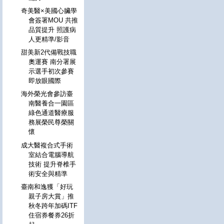
奇美醫×美國心臟學
會簽署MOU 共推
品質提升 照護病
人更精準/影音
甜美新2代備戰技職
奧運賽 南分署展
示選手初次參賽
即放眼國際
海外榮光會參訪臺
南醫養合一園區
綠色通道醫療服
務展榮民尊榮關
懷
成大醫複合式手術
室結合電腦導航
技術 提升脊椎手
術安全與精準
臺南和逸獲「好玩
親子房大賞」推
秋冬跨年加碼ITF
住宿券餐券26折