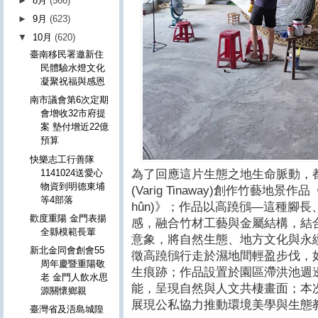
►
8月
(566)
►
9月
(623)
▼
10月
(620)
臺南移民署邀新住
民體驗水燈文化
凝聚祝福與感恩
南市議會第6次定期
會增收32市府提
案 墊付增近22億
預算
快樂志工行善隊
為了回應這片生態之地生命脈動，
1141024送愛心
物資到明德東埔
(Varig Tinaway)創作竹藝地景作品《
等4部落
hûn)》；作品以高蹺鴴—這種腳
歡度重陽 金門表揚
感，融合竹材工藝與金屬結構，結合台語
全縣模範長輩
意象，將自然生態、地方文化與永
新北金同會創會55
徵高蹺鴴行走於濕地間輕盈步伐，
周年慶暨重陽敬
生痕跡；作品設置於園區滯洪池週
老 金門人飲水思
能，呈現自然與人文共棲畫面；本
源關懷鄉親
展現公私協力推動環境美學與生態
臺灣省及浯島城隍