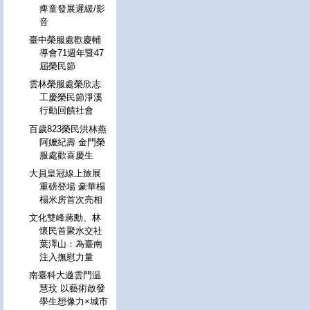
痺童發展遲緩/影
音
臺中榮服處歡慶輔
導會71週年暨47
屆榮民節
雲林榮服處榮欣志
工慶榮民節淨溪
行動回饋社會
百歲823榮民洪林燕
阿嬤紀壽 金門榮
服處歡喜慶生
大員皇冠線上旅展
重磅登場 豪華榻
榻米房首次亮相
文化雙峰蔣勳、林
懷民首聚水交社
葉澤山：為臺南
注入撫慰力量
南臺科大邀雲門温
慧玟 以藝術啟發
學生想像力×城市