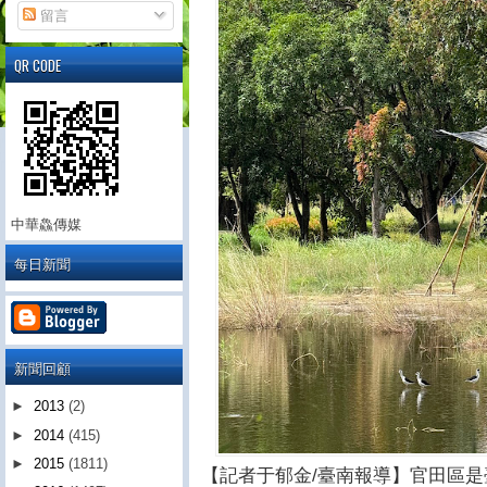
留言
QR CODE
中華鱻傳媒
每日新聞
新聞回顧
►
2013
(2)
►
2014
(415)
►
2015
(1811)
【記者于郁金/臺南報導】官田區