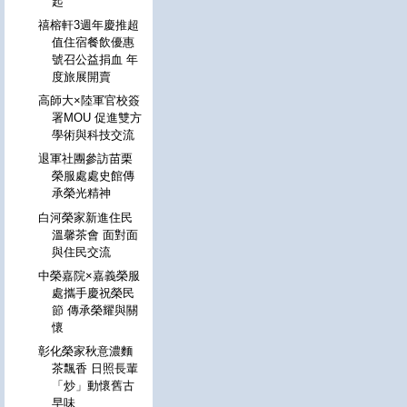
起
禧榕軒3週年慶推超
值住宿餐飲優惠
號召公益捐血 年
度旅展開賣
高師大×陸軍官校簽
署MOU 促進雙方
學術與科技交流
退軍社團參訪苗栗
榮服處處史館傳
承榮光精神
白河榮家新進住民
溫馨茶會 面對面
與住民交流
中榮嘉院×嘉義榮服
處攜手慶祝榮民
節 傳承榮耀與關
懷
彰化榮家秋意濃麵
茶飄香 日照長輩
「炒」動懷舊古
早味