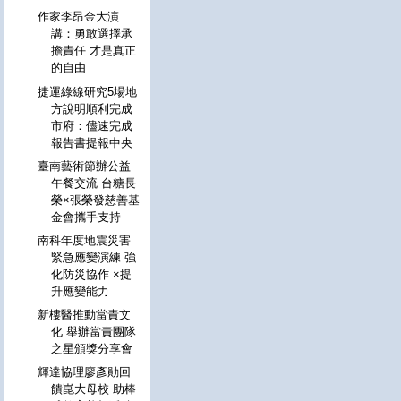
作家李昂金大演
講：勇敢選擇承
擔責任 才是真正
的自由
捷運綠線研究5場地
方說明順利完成
市府：儘速完成
報告書提報中央
臺南藝術節辦公益
午餐交流 台糖長
榮×張榮發慈善基
金會攜手支持
南科年度地震災害
緊急應變演練 強
化防災協作 ×提
升應變能力
新樓醫推動當責文
化 舉辦當責團隊
之星頒獎分享會
輝達協理廖彥勛回
饋崑大母校 助棒