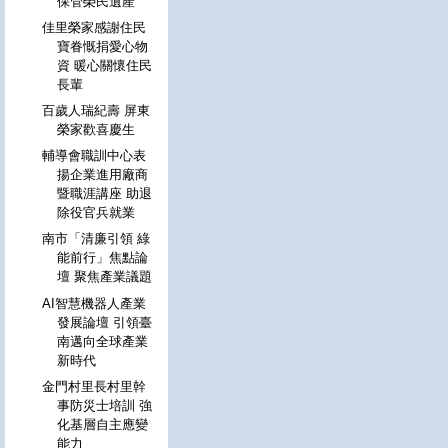
保管榮民遺產
佳里榮家感謝住民
寶眷慨捐愛心物
資 暖心關懷住民
長輩
百歲人瑞紀壽 屏東
榮家歡喜慶生
輔導會職訓中心表
揚企業進用廠商
暨職涯講座 助退
除役官兵就業
南市「清廉引領 綠
能前行」焦點論
壇 聚焦產業議題
AI智慧機器人產業
發展論壇 引領臺
南邁向全球產業
新時代
金門村里長村里幹
事防災士培訓 強
化基層自主應變
能力