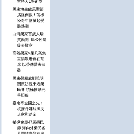
主持人1學術獎
屏東海生館萬聖節
搞怪倒數！萌樣
怪奇生物掀起變
裝熱潮
白河榮家百歲人瑞
笑顏開 區公所送
暖表敬意
高雄榮家×采凡茶集
重陽敬老自在茶
席 以茶傳愛表溫
馨
屏東榮服處劉曉明
關懷訪視東港榮
民眷 積極推動完
善照服
臺南率全國之先！
核撥丹娜絲風災
店家慰助金
輔導會慶47屆榮民
節 海內外榮民各
界團體齊聚歡慶