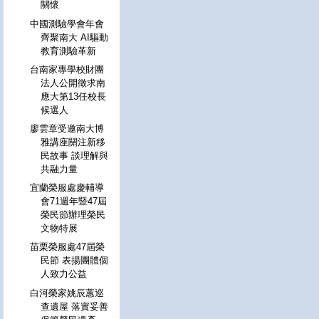
關懷
中國測驗學會年會
齊聚南大 AI驅動
教育測驗革新
台南家專學校財團
法人公開徵求南
應大第13任校長
候選人
廖雲章受邀南大博
雅講座關注新移
民故事 談理解與
共融力量
宜蘭榮服處慶輔導
會71週年暨47屆
榮民節辦理榮民
文物特展
苗栗榮服處47屆榮
民節 表揚團體個
人致力公益
白河榮家姚辰蕙巡
查遺屋 落實妥善