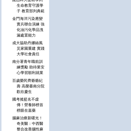
生命教育守護學
子 教育部列典範
金門海洋污染應變
實兵聯合演練 強
化油污化學品洩
漏處置能力
成大協助丹娜絲風
災家園重建 實踐
大學社會責任
南分署青年職前訓
練獎勵 助待業安
心學習順利就業
百歲榮民齊爺爺紀
壽 高榮臺南分院
歡欣慶生
國考搖籃名不虛
傳！營養師榜首
榜眼在嘉藥
腦麻治療新曙光！
奇美醫：中西醫
整合改善腦性麻