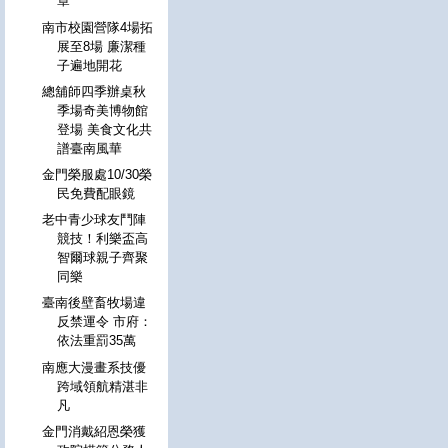
章
南市校園營隊4場拓
展至8場 廉潔種
子遍地開花
總舖師四季辦桌秋
季場奇美博物館
登場 美食文化共
譜臺南風華
金門榮服處10/30榮
民免費配眼鏡
老中青少球友鬥陣
競技！利樂盃高
智爾球親子齊聚
同樂
臺南後壁畜牧場違
反禁運令 市府：
依法重罰35萬
南應大漫畫系技優
跨域領航精湛非
凡
金門消戴紹恩榮獲