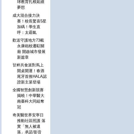
球教育扎根延續
夢想
成大混合接力決
賽！校長驚喜5星
加碼！學生直
呼：太霸氣
歡送守護地方73載
永康砲校遷駐關
廟 開啟城市發展
新篇章
甘粹共食派對馬上
開桌開運！春酒
尾牙首推HALA認
證新主菜登場
全國智慧創新競賽
揭曉！中華醫大
南臺科大同組奪
冠
奇美醫世界安寧日
推動社區照護 落
實「無人被遺
落」承諾/影音