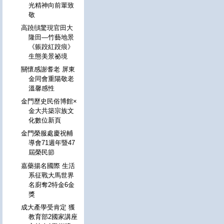
光精神向前輩致
敬
高蹺鴴驚現官田大
隆田—竹藝地景
《躼跤紅跤痕》
生態美景祕境
關懷感謝耆老 屏東
金同會重陽敬老
溫馨感性
金門歷史民俗博館×
金大共築宗族文
化數位新頁
金門榮服處慶祝輔
導會71週年暨47
屆榮民節
嘉藥揚名國際 生活
系征戰大馬世界
名廚奪2特金6金
獎
成大產學受肯定 獲
教育部2國家講座