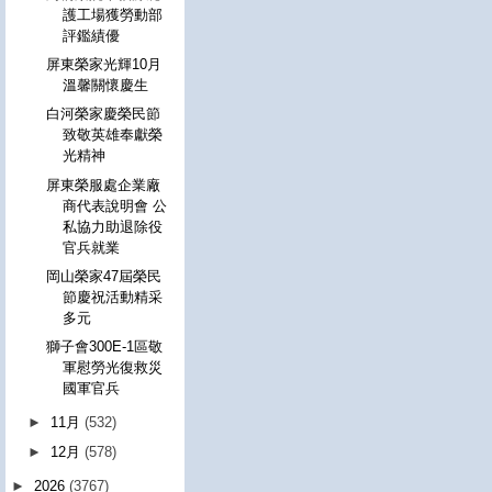
護工場獲勞動部
評鑑績優
屏東榮家光輝10月
溫馨關懷慶生
白河榮家慶榮民節
致敬英雄奉獻榮
光精神
屏東榮服處企業廠
商代表說明會 公
私協力助退除役
官兵就業
岡山榮家47屆榮民
節慶祝活動精采
多元
獅子會300E-1區敬
軍慰勞光復救災
國軍官兵
►
11月
(532)
►
12月
(578)
►
2026
(3767)