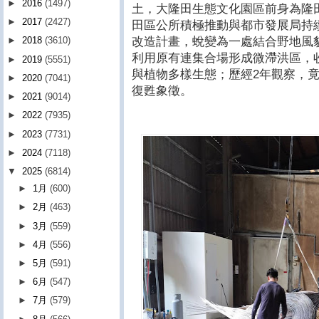
►
2016
(1497)
土，大隆田生態文化園區前身為隆
►
2017
(2427)
田區公所積極推動與都市發展局持
改造計畫，蛻變為一處結合野地風
►
2018
(3610)
利用原有連集合場形成微滯洪區，
►
2019
(5551)
與植物多樣生態；歷經2年觀察，
►
2020
(7041)
復甦象徵。
►
2021
(9014)
►
2022
(7935)
►
2023
(7731)
►
2024
(7118)
▼
2025
(6814)
►
1月
(600)
►
2月
(463)
►
3月
(559)
►
4月
(556)
►
5月
(591)
►
6月
(547)
►
7月
(579)