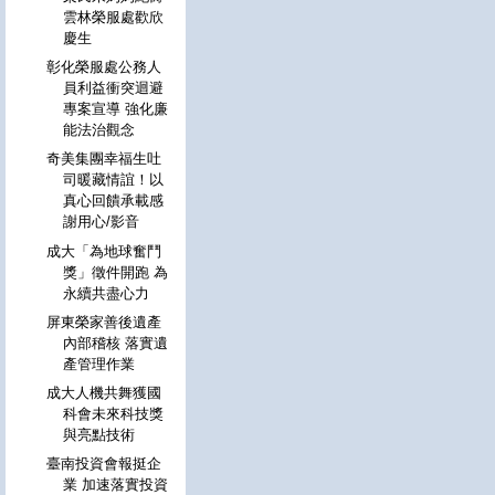
雲林榮服處歡欣
慶生
彰化榮服處公務人
員利益衝突迴避
專案宣導 強化廉
能法治觀念
奇美集團幸福生吐
司暖藏情誼！以
真心回饋承載感
謝用心/影音
成大「為地球奮鬥
獎」徵件開跑 為
永續共盡心力
屏東榮家善後遺產
內部稽核 落實遺
產管理作業
成大人機共舞獲國
科會未來科技獎
與亮點技術
臺南投資會報挺企
業 加速落實投資