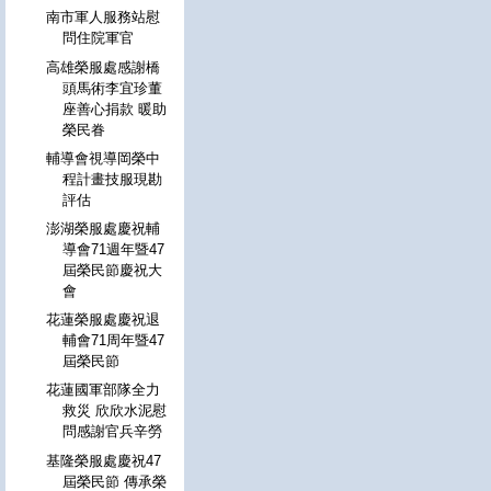
南市軍人服務站慰
問住院軍官
高雄榮服處感謝橋
頭馬術李宜珍董
座善心捐款 暖助
榮民眷
輔導會視導岡榮中
程計畫技服現勘
評估
澎湖榮服處慶祝輔
導會71週年暨47
屆榮民節慶祝大
會
花蓮榮服處慶祝退
輔會71周年暨47
屆榮民節
花蓮國軍部隊全力
救災 欣欣水泥慰
問感謝官兵辛勞
基隆榮服處慶祝47
屆榮民節 傳承榮