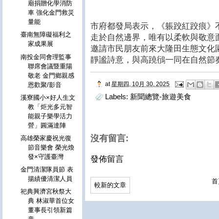
廟捐贈化學消防
車 強化金門救災
量能
市府都發局表示，《躼跤紅跤痕》
臺南無障礙福利之
走於自然邊界，唯有以柔軟與敬意
家成果展
邀請市民朋友前來大隆田生態文化
南投金同會理監事
靜謐詩意，與高蹺鴴一同在自然節
聯席會議暨重陽
敬老 金門鄉親感
at
星期四, 10月 30, 2025
恩歡聚/影音
Labels:
新聞總覽-旅遊美食
溪寮國小×好人生文
教「炬光多元智
能親子樂學活力
營」圓滿達陣
沒有留言:
高雄榮家慶祝光復
節音樂會 榮光煥
發×守護臺灣
發佈留言
金門清潔隊員節 表
揚績優清潔人員
首
較新的文章
祀典興濟宮秋祭大
典 林淑華首位女
董事長引領新篇