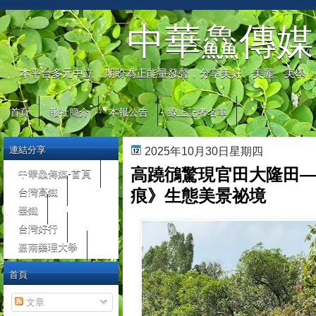
automaty do gier
中華鱻傳媒
本平台多元中立，期盼為正能量發聲，分享美好、美麗、美學，
首頁
報社簡介
本報公告
線上記者名單
連結分享
2025年10月30日星期四
高蹺鴴驚現官田大隆田
中華鱻傳媒-首頁
台灣高鐵
痕》生態美景祕境
臺鐵
台灣好行
嘉南藥理大學
首頁
文章