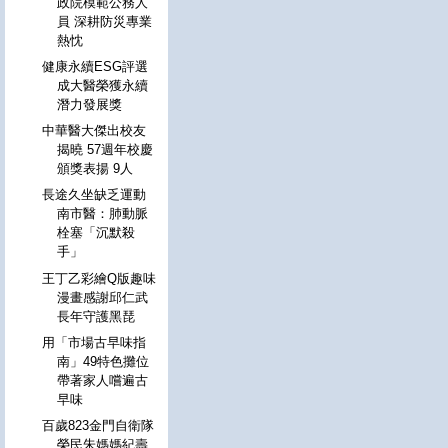
政院模範公務人
員 深耕防災專業
熱忱
健康永續ESG評選
成大醫榮獲永續
潛力發展獎
中華醫大傑出校友
揭曉 57週年校慶
頒獎表揚 9人
長途久坐缺乏運動
南市醫：肺動脈
栓塞「沉默殺
手」
王丁乙彩繪Q版趣味
漫畫感謝邱仁武
長年守護黑琵
用「市場古早味指
南」49特色攤位
帶著家人嚐遍古
早味
百歲823金門自衛隊
榮民朱媽媽紀壽