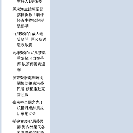
主持人1學術獎
屏東海生館萬聖節
搞怪倒數！萌樣
怪奇生物掀起變
裝熱潮
白河榮家百歲人瑞
笑顏開 區公所送
暖表敬意
高雄榮家×采凡茶集
重陽敬老自在茶
席 以茶傳愛表溫
馨
屏東榮服處劉曉明
關懷訪視東港榮
民眷 積極推動完
善照服
臺南率全國之先！
核撥丹娜絲風災
店家慰助金
輔導會慶47屆榮民
節 海內外榮民各
界團體齊聚歡慶