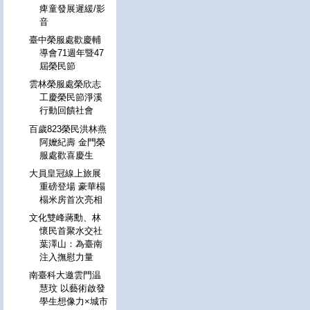
痺童發展遲緩/影
音
臺中榮服處歡慶輔
導會71週年暨47
屆榮民節
雲林榮服處榮欣志
工慶榮民節淨溪
行動回饋社會
百歲823榮民洪林燕
阿嬤紀壽 金門榮
服處歡喜慶生
大員皇冠線上旅展
重磅登場 豪華榻
榻米房首次亮相
文化雙峰蔣勳、林
懷民首聚水交社
葉澤山：為臺南
注入撫慰力量
南臺科大邀雲門温
慧玟 以藝術啟發
學生想像力×城市