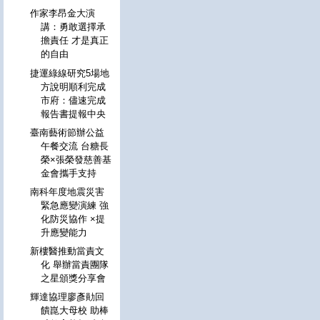
作家李昂金大演
講：勇敢選擇承
擔責任 才是真正
的自由
捷運綠線研究5場地
方說明順利完成
市府：儘速完成
報告書提報中央
臺南藝術節辦公益
午餐交流 台糖長
榮×張榮發慈善基
金會攜手支持
南科年度地震災害
緊急應變演練 強
化防災協作 ×提
升應變能力
新樓醫推動當責文
化 舉辦當責團隊
之星頒獎分享會
輝達協理廖彥勛回
饋崑大母校 助棒