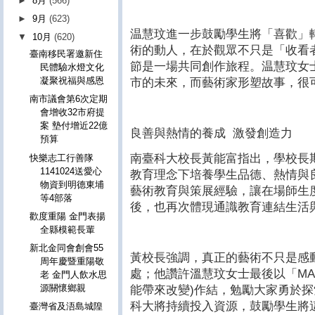
►
8月
(566)
►
9月
(623)
温慧玟進一步鼓勵學生將「喜歡」
▼
10月
(620)
術的動人，在於觀眾不只是「收看
臺南移民署邀新住
節是一場共同創作旅程。温慧玟女
民體驗水燈文化
凝聚祝福與感恩
市的未來，而藝術家形塑故事，很
南市議會第6次定期
會增收32市府提
案 墊付增近22億
良善與熱情的養成 激發創造力
預算
南臺科大校長黃能富指出，學校長
快樂志工行善隊
1141024送愛心
教育理念下培養學生品德、熱情與
物資到明德東埔
藝術教育與策展經驗，讓在場師生
等4部落
後，也再次體現通識教育連結生活
歡度重陽 金門表揚
全縣模範長輩
新北金同會創會55
黃校長強調，真正的藝術不只是感
周年慶暨重陽敬
處；他讚許溫慧玟女士最後以「MAD mad
老 金門人飲水思
源關懷鄉親
能帶來改變)作結，勉勵大家勇於
科大將持續投入資源，鼓勵學生將
臺灣省及浯島城隍