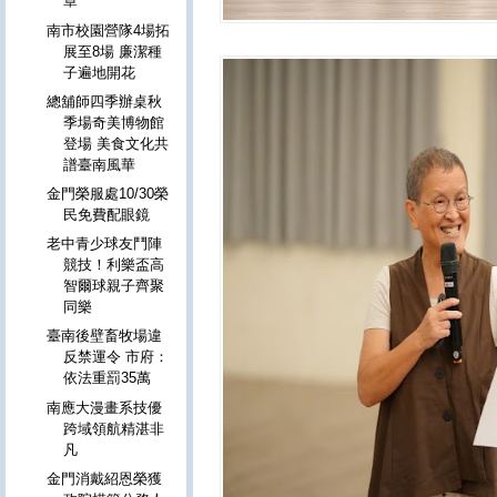
章
南市校園營隊4場拓
展至8場 廉潔種
子遍地開花
總舖師四季辦桌秋
季場奇美博物館
登場 美食文化共
譜臺南風華
金門榮服處10/30榮
民免費配眼鏡
老中青少球友鬥陣
競技！利樂盃高
智爾球親子齊聚
同樂
臺南後壁畜牧場違
反禁運令 市府：
依法重罰35萬
南應大漫畫系技優
跨域領航精湛非
凡
金門消戴紹恩榮獲