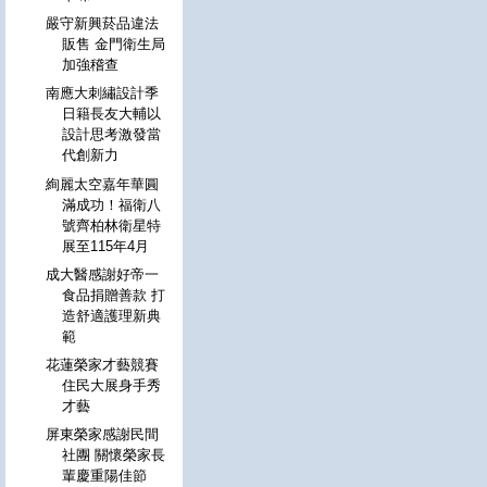
嚴守新興菸品違法
販售 金門衛生局
加強稽查
南應大刺繡設計季
日籍長友大輔以
設計思考激發當
代創新力
絢麗太空嘉年華圓
滿成功！福衛八
號齊柏林衛星特
展至115年4月
成大醫感謝好帝一
食品捐贈善款 打
造舒適護理新典
範
花蓮榮家才藝競賽
住民大展身手秀
才藝
屏東榮家感謝民間
社團 關懷榮家長
輩慶重陽佳節