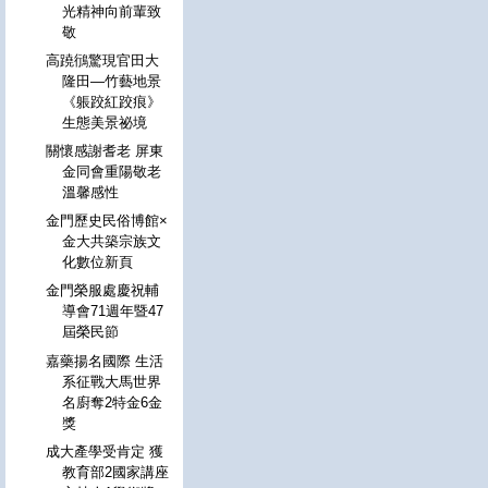
光精神向前輩致
敬
高蹺鴴驚現官田大
隆田—竹藝地景
《躼跤紅跤痕》
生態美景祕境
關懷感謝耆老 屏東
金同會重陽敬老
溫馨感性
金門歷史民俗博館×
金大共築宗族文
化數位新頁
金門榮服處慶祝輔
導會71週年暨47
屆榮民節
嘉藥揚名國際 生活
系征戰大馬世界
名廚奪2特金6金
獎
成大產學受肯定 獲
教育部2國家講座