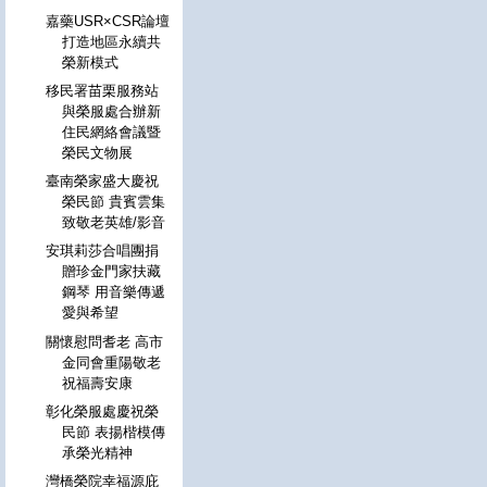
嘉藥USR×CSR論壇
打造地區永續共
榮新模式
移民署苗栗服務站
與榮服處合辦新
住民網絡會議暨
榮民文物展
臺南榮家盛大慶祝
榮民節 貴賓雲集
致敬老英雄/影音
安琪莉莎合唱團捐
贈珍金門家扶藏
鋼琴 用音樂傳遞
愛與希望
關懷慰問耆老 高市
金同會重陽敬老
祝福壽安康
彰化榮服處慶祝榮
民節 表揚楷模傳
承榮光精神
灣橋榮院幸福源庇