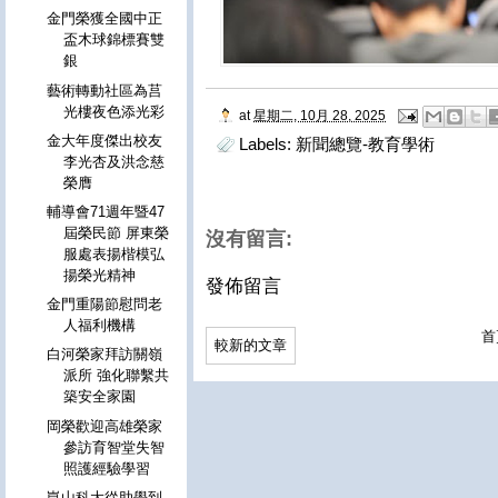
金門榮獲全國中正
盃木球錦標賽雙
銀
藝術轉動社區為莒
光樓夜色添光彩
at
星期二, 10月 28, 2025
金大年度傑出校友
Labels:
新聞總覽-教育學術
李光杏及洪念慈
榮膺
輔導會71週年暨47
屆榮民節 屏東榮
沒有留言:
服處表揚楷模弘
揚榮光精神
發佈留言
金門重陽節慰問老
人福利機構
首
較新的文章
白河榮家拜訪關嶺
派所 強化聯繫共
築安全家園
岡榮歡迎高雄榮家
參訪育智堂失智
照護經驗學習
崑山科大從助學到