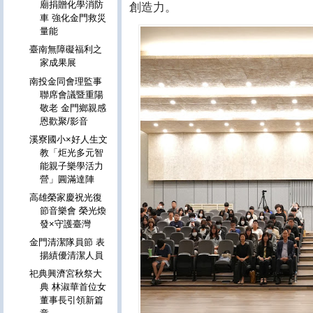
廟捐贈化學消防
創造力。
車 強化金門救災
量能
臺南無障礙福利之
家成果展
南投金同會理監事
聯席會議暨重陽
敬老 金門鄉親感
恩歡聚/影音
溪寮國小×好人生文
教「炬光多元智
能親子樂學活力
營」圓滿達陣
高雄榮家慶祝光復
節音樂會 榮光煥
發×守護臺灣
金門清潔隊員節 表
揚績優清潔人員
祀典興濟宮秋祭大
典 林淑華首位女
董事長引領新篇