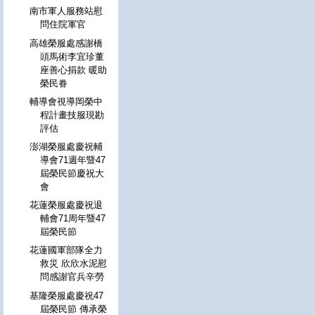
南市軍人服務站慰
問住院軍官
高雄榮服處感謝橋
頭馬術李宜珍董
座善心捐款 暖助
榮民眷
輔導會視導岡榮中
程計畫技服現勘
評估
澎湖榮服處慶祝輔
導會71週年暨47
屆榮民節慶祝大
會
花蓮榮服處慶祝退
輔會71周年暨47
屆榮民節
花蓮國軍部隊全力
救災 欣欣水泥慰
問感謝官兵辛勞
基隆榮服處慶祝47
屆榮民節 傳承榮