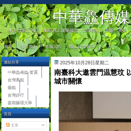
automaty do gier
中華鱻傳媒
本平台多元中立，期盼為正能量發聲，分享美好、美麗、美學，
首頁
報社簡介
本報公告
線上記者名單
連結分享
2025年10月28日星期二
南臺科大邀雲門温慧玟 
中華鱻傳媒-首頁
台灣高鐵
城市關懷
臺鐵
台灣好行
嘉南藥理大學
首頁
文章