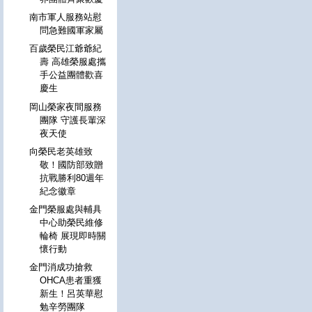
南市軍人服務站慰
問急難國軍家屬
百歲榮民江爺爺紀
壽 高雄榮服處攜
手公益團體歡喜
慶生
岡山榮家夜間服務
團隊 守護長輩深
夜天使
向榮民老英雄致
敬！國防部致贈
抗戰勝利80週年
紀念徽章
金門榮服處與輔具
中心助榮民維修
輪椅 展現即時關
懷行動
金門消成功搶救
OHCA患者重獲
新生！呂英華慰
勉辛勞團隊