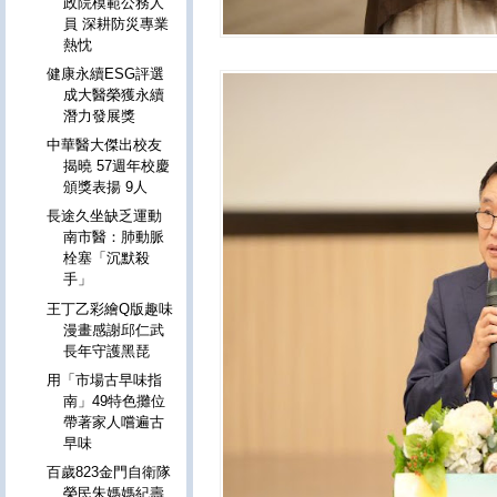
政院模範公務人
員 深耕防災專業
熱忱
健康永續ESG評選
成大醫榮獲永續
潛力發展獎
中華醫大傑出校友
揭曉 57週年校慶
頒獎表揚 9人
長途久坐缺乏運動
南市醫：肺動脈
栓塞「沉默殺
手」
王丁乙彩繪Q版趣味
漫畫感謝邱仁武
長年守護黑琵
用「市場古早味指
南」49特色攤位
帶著家人嚐遍古
早味
百歲823金門自衛隊
榮民朱媽媽紀壽