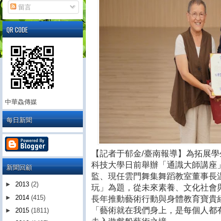
留言
QR CODE
中華鱻傳媒
每日新聞
【記者于郁金/臺南報導】為拓展
科技大學日前舉辦「通識大師講座
新聞回顧
監、現任雲門舞集舞蹈教室董事長
►
2013
(2)
玩」為題，從未來素養、文化社會
►
2014
(415)
長年推動藝術行動與身體教育寶貴
「藝術就在我們身上，是每個人都有
►
2015
(1811)