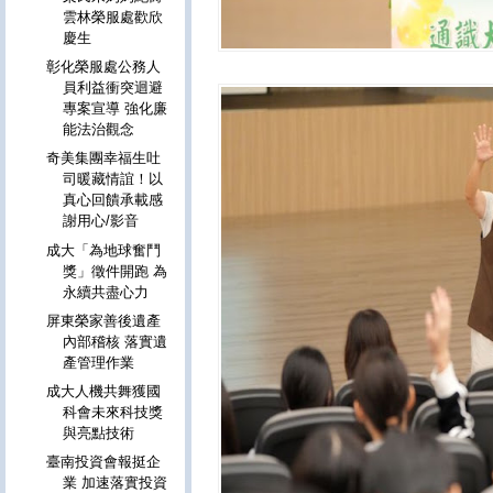
雲林榮服處歡欣
慶生
彰化榮服處公務人
員利益衝突迴避
專案宣導 強化廉
能法治觀念
奇美集團幸福生吐
司暖藏情誼！以
真心回饋承載感
謝用心/影音
成大「為地球奮鬥
獎」徵件開跑 為
永續共盡心力
屏東榮家善後遺產
內部稽核 落實遺
產管理作業
成大人機共舞獲國
科會未來科技獎
與亮點技術
臺南投資會報挺企
業 加速落實投資