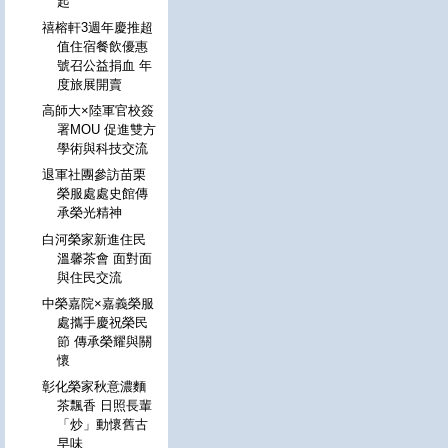
起
禧榕軒3週年慶推超
值住宿餐飲優惠
號召公益捐血 年
度旅展開賣
高師大×陸軍官校簽
署MOU 促進雙方
學術與科技交流
退軍社團參訪苗栗
榮服處處史館傳
承榮光精神
白河榮家新進住民
溫馨茶會 面對面
與住民交流
中榮嘉院×嘉義榮服
處攜手慶祝榮民
節 傳承榮耀與關
懷
彰化榮家秋意濃麵
茶飄香 日照長輩
「炒」動懷舊古
早味