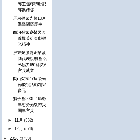
護工場獲勞動部
評鑑績優
屏東榮家光輝10月
溫馨關懷慶生
白河榮家慶榮民節
致敬英雄奉獻榮
光精神
屏東榮服處企業廠
商代表說明會 公
私協力助退除役
官兵就業
岡山榮家47屆榮民
節慶祝活動精采
多元
獅子會300E-1區敬
軍慰勞光復救災
國軍官兵
►
11月
(532)
►
12月
(578)
►
2026
(3733)