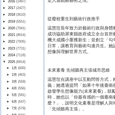
走入遊戲般藝術之境。
►
2016
(1497)
►
2017
(2427)
►
2018
(3610)
從廢校重生到藝術行政推手
►
2019
(5551)
温慧玟長年致力於藝術行政與身體
►
2020
(7041)
成功協助屏東縣政府成立全台首所
►
2021
(9014)
機大成國小重獲新生；並創立「勾
►
2022
(7935)
日常，讓教育與藝術勾連共生。她
►
2023
(7731)
想像與理解世界方式。
►
2024
(7118)
▼
2025
(6814)
►
1月
(600)
未來素養 先傾聽再主張城市思維
►
2月
(463)
温慧玟在講座中以互動問答方式，
►
3月
(559)
義；她透過提問「如果十年後臺南
►
4月
(556)
啟發學生想像能力(未來素養)，鼓
►
5月
(591)
時，她也以「你最有感的一個臺南
►
6月
(547)
麼？」，說明文化素養是理解人與
►
7月
(579)
「先傾聽再主張」。