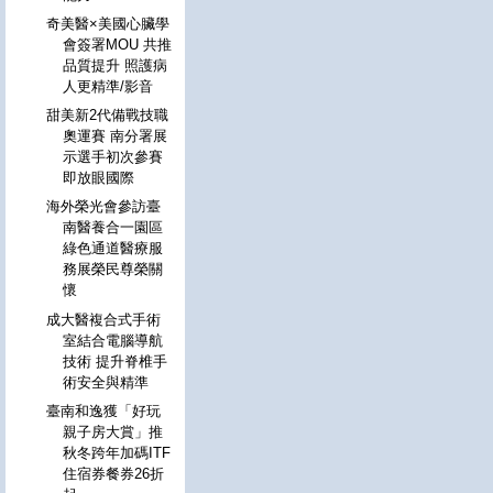
奇美醫×美國心臟學
會簽署MOU 共推
品質提升 照護病
人更精準/影音
甜美新2代備戰技職
奧運賽 南分署展
示選手初次參賽
即放眼國際
海外榮光會參訪臺
南醫養合一園區
綠色通道醫療服
務展榮民尊榮關
懷
成大醫複合式手術
室結合電腦導航
技術 提升脊椎手
術安全與精準
臺南和逸獲「好玩
親子房大賞」推
秋冬跨年加碼ITF
住宿券餐券26折