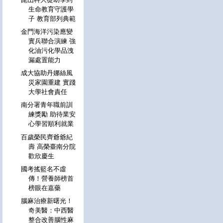
生命教育守護學
子 教育部列典範
金門海洋污染應變
實兵聯合演練 強
化油污化學品洩
漏處置能力
成大協助丹娜絲風
災家園重建 實踐
大學社會責任
南分署青年職前訓
練獎勵 助待業安
心學習順利就業
百歲榮民齊爺爺紀
壽 高榮臺南分院
歡欣慶生
國考搖籃名不虛
傳！營養師榜首
榜眼在嘉藥
腦麻治療新曙光！
奇美醫：中西醫
整合改善腦性麻