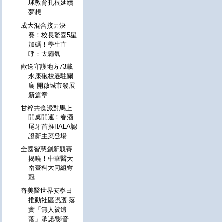
球教育扎根延續
夢想
成大混合接力決
賽！校長驚喜5星
加碼！學生直
呼：太霸氣
歡送守護地方73載
永康砲校遷駐關
廟 開啟城市發展
新篇章
甘粹共食派對馬上
開桌開運！春酒
尾牙首推HALA認
證新主菜登場
全國智慧創新競賽
揭曉！中華醫大
南臺科大同組奪
冠
奇美醫世界安寧日
推動社區照護 落
實「無人被遺
落」承諾/影音