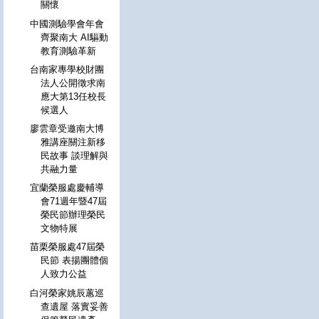
關懷
中國測驗學會年會
齊聚南大 AI驅動
教育測驗革新
台南家專學校財團
法人公開徵求南
應大第13任校長
候選人
廖雲章受邀南大博
雅講座關注新移
民故事 談理解與
共融力量
宜蘭榮服處慶輔導
會71週年暨47屆
榮民節辦理榮民
文物特展
苗栗榮服處47屆榮
民節 表揚團體個
人致力公益
白河榮家姚辰蕙巡
查遺屋 落實妥善