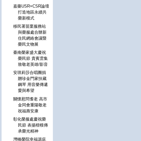
嘉藥USR×CSR論壇
打造地區永續共
榮新模式
移民署苗栗服務站
與榮服處合辦新
住民網絡會議暨
榮民文物展
臺南榮家盛大慶祝
榮民節 貴賓雲集
致敬老英雄/影音
安琪莉莎合唱團捐
贈珍金門家扶藏
鋼琴 用音樂傳遞
愛與希望
關懷慰問耆老 高市
金同會重陽敬老
祝福壽安康
彰化榮服處慶祝榮
民節 表揚楷模傳
承榮光精神
灣橋榮院幸福源庇