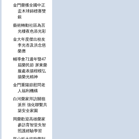
金門榮獲全國中正
盃木球錦標賽雙
銀
藝術轉動社區為莒
光樓夜色添光彩
金大年度傑出校友
李光杏及洪念慈
榮膺
輔導會71週年暨47
屆榮民節 屏東榮
服處表揚楷模弘
揚榮光精神
金門重陽節慰問老
人福利機構
白河榮家拜訪關嶺
派所 強化聯繫共
築安全家園
岡榮歡迎高雄榮家
參訪育智堂失智
照護經驗學習
崑山科大從助學到