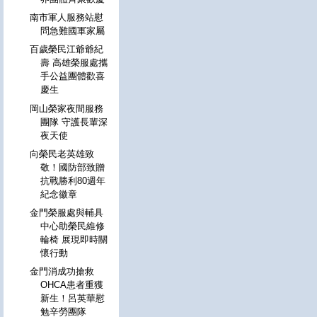
南市軍人服務站慰
問急難國軍家屬
百歲榮民江爺爺紀
壽 高雄榮服處攜
手公益團體歡喜
慶生
岡山榮家夜間服務
團隊 守護長輩深
夜天使
向榮民老英雄致
敬！國防部致贈
抗戰勝利80週年
紀念徽章
金門榮服處與輔具
中心助榮民維修
輪椅 展現即時關
懷行動
金門消成功搶救
OHCA患者重獲
新生！呂英華慰
勉辛勞團隊