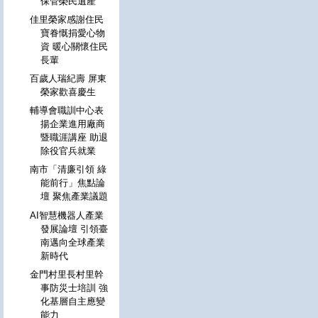
保管榮民遺產
佳里榮家感謝住民
寶眷慨捐愛心物
資 暖心關懷住民
長輩
百歲人瑞紀壽 屏東
榮家歡喜慶生
輔導會職訓中心表
揚企業進用廠商
暨職涯講座 助退
除役官兵就業
南市「清廉引領 綠
能前行」焦點論
壇 聚焦產業議題
AI智慧機器人產業
發展論壇 引領臺
南邁向全球產業
新時代
金門村里長村里幹
事防災士培訓 強
化基層自主應變
能力