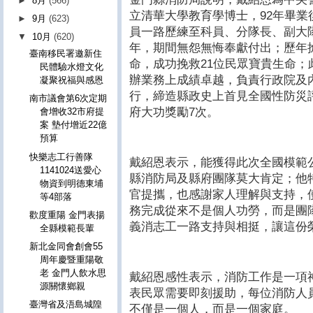
►
8月
(566)
立清華大學教育學博士，92年畢
►
9月
(623)
員一路歷練至科員、分隊長、副大
▼
10月
(620)
年，期間無怨無悔奉獻付出；歷年
臺南移民署邀新住
命，成功挽救21位民眾寶貴生命
民體驗水燈文化
辦業務上成績卓越，負責行政院及
凝聚祝福與感恩
行，締造縣政史上首見全國性防災
南市議會第6次定期
府大功獎勵7次。
會增收32市府提
案 墊付增近22億
預算
快樂志工行善隊
戴紹恩表示，能獲得此次全國模範
1141024送愛心
縣消防局及縣府團隊莫大肯定；他
物資到明德東埔
官提攜，也感謝家人理解與支持，
等4部落
務完成從來不是個人功勞，而是團
歡度重陽 金門表揚
義消志工一路支持與相挺，讓這份
全縣模範長輩
新北金同會創會55
周年慶暨重陽敬
老 金門人飲水思
戴紹恩感性表示，消防工作是一項神
源關懷鄉親
表民眾需要即刻援助，每位消防人
臺灣省及浯島城隍
不僅是一個人，而是一個家庭。