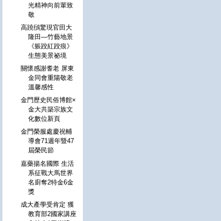
光精神向前輩致
敬
高蹺鴴驚現官田大
隆田—竹藝地景
《躼跤紅跤痕》
生態美景祕境
關懷感謝耆老 屏東
金同會重陽敬老
溫馨感性
金門歷史民俗博館×
金大共築宗族文
化數位新頁
金門榮服處慶祝輔
導會71週年暨47
屆榮民節
嘉藥揚名國際 生活
系征戰大馬世界
名廚奪2特金6金
獎
成大產學受肯定 獲
教育部2國家講座