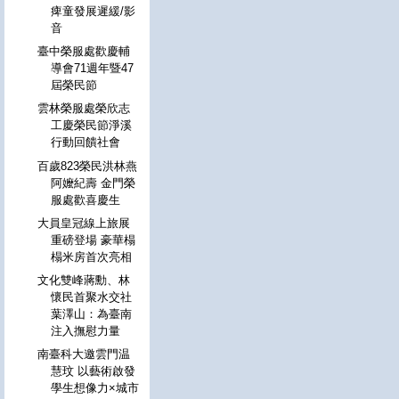
痺童發展遲緩/影
音
臺中榮服處歡慶輔
導會71週年暨47
屆榮民節
雲林榮服處榮欣志
工慶榮民節淨溪
行動回饋社會
百歲823榮民洪林燕
阿嬤紀壽 金門榮
服處歡喜慶生
大員皇冠線上旅展
重磅登場 豪華榻
榻米房首次亮相
文化雙峰蔣勳、林
懷民首聚水交社
葉澤山：為臺南
注入撫慰力量
南臺科大邀雲門温
慧玟 以藝術啟發
學生想像力×城市