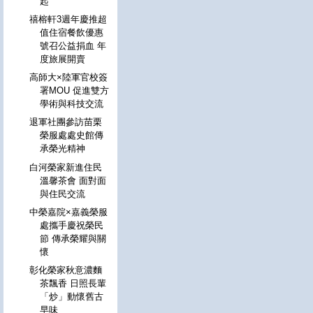
起
禧榕軒3週年慶推超
值住宿餐飲優惠
號召公益捐血 年
度旅展開賣
高師大×陸軍官校簽
署MOU 促進雙方
學術與科技交流
退軍社團參訪苗栗
榮服處處史館傳
承榮光精神
白河榮家新進住民
溫馨茶會 面對面
與住民交流
中榮嘉院×嘉義榮服
處攜手慶祝榮民
節 傳承榮耀與關
懷
彰化榮家秋意濃麵
茶飄香 日照長輩
「炒」動懷舊古
早味