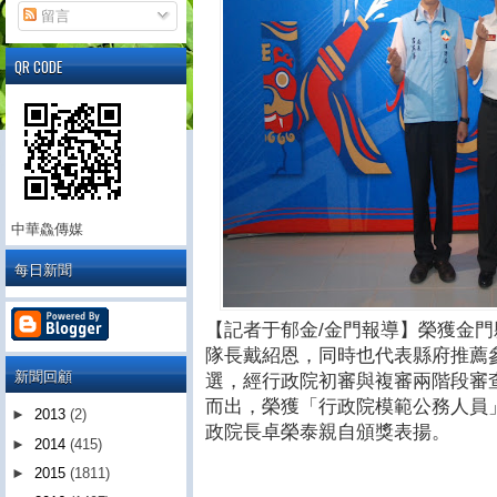
留言
QR CODE
中華鱻傳媒
每日新聞
【記者于郁金/金門報導】榮獲金門
隊長戴紹恩，同時也代表縣府推薦
新聞回顧
選，經行政院初審與複審兩階段審
而出，榮獲「行政院模範公務人員」
►
2013
(2)
政院長卓榮泰親自頒獎表揚。
►
2014
(415)
►
2015
(1811)