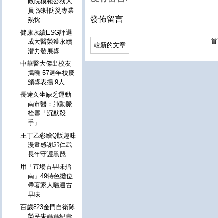
政院模範公務人
員 深耕防災專業
發佈留言
熱忱
健康永續ESG評選
首
成大醫榮獲永續
較新的文章
潛力發展獎
中華醫大傑出校友
揭曉 57週年校慶
頒獎表揚 9人
長途久坐缺乏運動
南市醫：肺動脈
栓塞「沉默殺
手」
王丁乙彩繪Q版趣味
漫畫感謝邱仁武
長年守護黑琵
用「市場古早味指
南」49特色攤位
帶著家人嚐遍古
早味
百歲823金門自衛隊
榮民朱媽媽紀壽