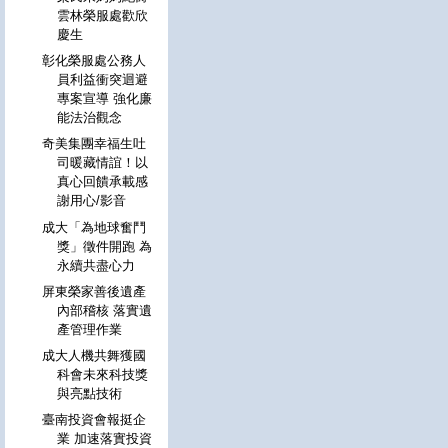
雲林榮服處歡欣
慶生
彰化榮服處公務人
員利益衝突迴避
專案宣導 強化廉
能法治觀念
奇美集團幸福生吐
司暖藏情誼！以
真心回饋承載感
謝用心/影音
成大「為地球奮鬥
獎」徵件開跑 為
永續共盡心力
屏東榮家善後遺產
內部稽核 落實遺
產管理作業
成大人機共舞獲國
科會未來科技獎
與亮點技術
臺南投資會報挺企
業 加速落實投資