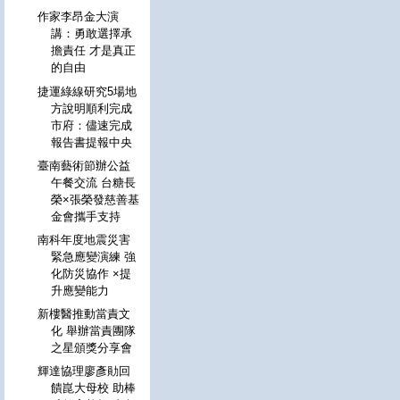
作家李昂金大演
講：勇敢選擇承
擔責任 才是真正
的自由
捷運綠線研究5場地
方說明順利完成
市府：儘速完成
報告書提報中央
臺南藝術節辦公益
午餐交流 台糖長
榮×張榮發慈善基
金會攜手支持
南科年度地震災害
緊急應變演練 強
化防災協作 ×提
升應變能力
新樓醫推動當責文
化 舉辦當責團隊
之星頒獎分享會
輝達協理廖彥勛回
饋崑大母校 助棒