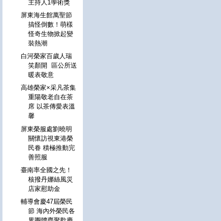
主持人1學術獎
屏東海生館萬聖節
搞怪倒數！萌樣
怪奇生物掀起變
裝熱潮
白河榮家百歲人瑞
笑顏開 區公所送
暖表敬意
高雄榮家×采凡茶集
重陽敬老自在茶
席 以茶傳愛表溫
馨
屏東榮服處劉曉明
關懷訪視東港榮
民眷 積極推動完
善照服
臺南率全國之先！
核撥丹娜絲風災
店家慰助金
輔導會慶47屆榮民
節 海內外榮民各
界團體齊聚歡慶