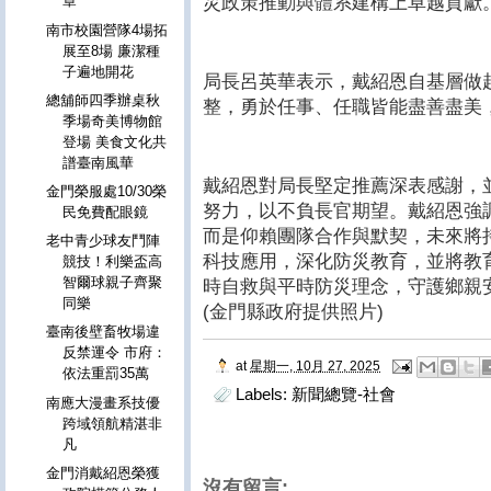
災政策推動與體系建構上卓越貢獻
章
南市校園營隊4場拓
展至8場 廉潔種
子遍地開花
局長呂英華表示，戴紹恩自基層做
總舖師四季辦桌秋
整，勇於任事、任職皆能盡善盡美
季場奇美博物館
登場 美食文化共
譜臺南風華
戴紹恩對局長堅定推薦深表感謝，
金門榮服處10/30榮
努力，以不負長官期望。戴紹恩強
民免費配眼鏡
而是仰賴團隊合作與默契，未來將
老中青少球友鬥陣
科技應用，深化防災教育，並將教
競技！利樂盃高
智爾球親子齊聚
時自救與平時防災理念，守護鄉親
同樂
(金門縣政府提供照片)
臺南後壁畜牧場違
反禁運令 市府：
at
星期一, 10月 27, 2025
依法重罰35萬
Labels:
新聞總覽-社會
南應大漫畫系技優
跨域領航精湛非
凡
金門消戴紹恩榮獲
沒有留言: