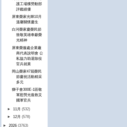
護工場獲勞動部
評鑑績優
屏東榮家光輝10月
溫馨關懷慶生
白河榮家慶榮民節
致敬英雄奉獻榮
光精神
屏東榮服處企業廠
商代表說明會 公
私協力助退除役
官兵就業
岡山榮家47屆榮民
節慶祝活動精采
多元
獅子會300E-1區敬
軍慰勞光復救災
國軍官兵
►
11月
(532)
►
12月
(578)
►
2026
(3763)