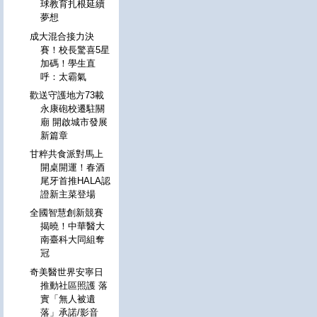
球教育扎根延續
夢想
成大混合接力決
賽！校長驚喜5星
加碼！學生直
呼：太霸氣
歡送守護地方73載
永康砲校遷駐關
廟 開啟城市發展
新篇章
甘粹共食派對馬上
開桌開運！春酒
尾牙首推HALA認
證新主菜登場
全國智慧創新競賽
揭曉！中華醫大
南臺科大同組奪
冠
奇美醫世界安寧日
推動社區照護 落
實「無人被遺
落」承諾/影音