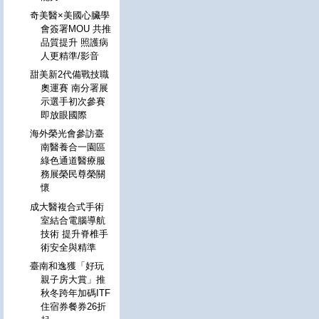
奇美醫×美國心臟學
會簽署MOU 共推
品質提升 照護病
人更精準/影音
甜美新2代備戰技職
奧運賽 南分署展
示選手初次參賽
即放眼國際
海外榮光會參訪臺
南醫養合一園區
綠色通道醫療服
務展榮民尊榮關
懷
成大醫複合式手術
室結合電腦導航
技術 提升脊椎手
術安全與精準
臺南和逸獲「好玩
親子房大賞」推
秋冬跨年加碼ITF
住宿券餐券26折