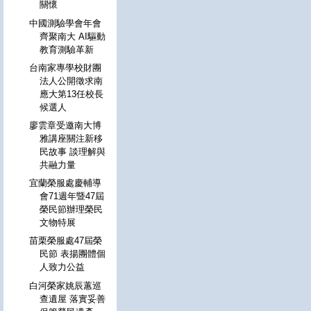
關懷
中國測驗學會年會
齊聚南大 AI驅動
教育測驗革新
台南家專學校財團
法人公開徵求南
應大第13任校長
候選人
廖雲章受邀南大博
雅講座關注新移
民故事 談理解與
共融力量
宜蘭榮服處慶輔導
會71週年暨47屆
榮民節辦理榮民
文物特展
苗栗榮服處47屆榮
民節 表揚團體個
人致力公益
白河榮家姚辰蕙巡
查遺屋 落實妥善