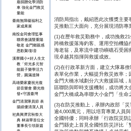
廟捐贈化學消防
車 強化金門救災
量能
消防局指出，戴紹恩此次獲獎主要
臺南無障礙福利之
災推動三大面向，充分展現消防專
家成果展
南投金同會理監事
(1)在歷年救災勤務中，成功挽救
聯席會議暨重陽
跨橋救援落海釣客、運用空拍機協
敬老 金門鄉親感
海老翁，及寒流中建功嶼礁石受困
恩歡聚/影音
現卓越其指揮與救援成效。
溪寮國小×好人生文
教「炬光多元智
(2)在行政革新方面，建立大隊幕
能親子樂學活力
表單化作業，大幅提升救災效率；
營」圓滿達陣
金門大橋水域劃分六大救援區域，
高雄榮家慶祝光復
區聯防與即時支援機制，成功將大
節音樂會 榮光煥
金門大橋成為串聯大小金門「生命
發×守護臺灣
金門清潔隊員節 表
(3)在防災推動上，承辦內政部「
揚績優清潔人員
逾4,000萬元，用以培育專業人
祀典興濟宮秋祭大
全國特優；同時承辦「行政院災防
典 林淑華首位女
金門縣史上首見全國性防災評比「
董事長引領新篇