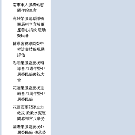
南市軍人服務站慰
問住院軍官
高雄榮服處感謝橋
頭馬術李宜珍董
座善心捐款 暖助
榮民眷
輔導會視導岡榮中
程計畫技服現勘
評估
澎湖榮服處慶祝輔
導會71週年暨47
屆榮民節慶祝大
會
花蓮榮服處慶祝退
輔會71周年暨47
屆榮民節
花蓮國軍部隊全力
救災 欣欣水泥慰
問感謝官兵辛勞
基隆榮服處慶祝47
屆榮民節 傳承榮