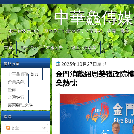
automaty do gier
中華鱻傳媒
本平台多元中立，期盼為正能量發聲，分享美好、美麗、美學，
首頁
報社簡介
本報公告
線上記者名單
連結分享
2025年10月27日星期一
金門消戴紹恩榮獲政院模
中華鱻傳媒-首頁
台灣高鐵
業熱忱
臺鐵
台灣好行
嘉南藥理大學
首頁
文章