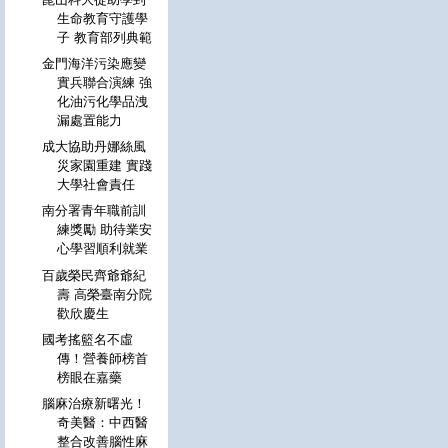
生命教育守護學
子 教育部列典範
金門海洋污染應變
實兵聯合演練 強
化油污化學品洩
漏處置能力
成大協助丹娜絲風
災家園重建 實踐
大學社會責任
南分署青年職前訓
練獎勵 助待業安
心學習順利就業
百歲榮民齊爺爺紀
壽 高榮臺南分院
歡欣慶生
國考搖籃名不虛
傳！營養師榜首
榜眼在嘉藥
腦麻治療新曙光！
奇美醫：中西醫
整合改善腦性麻