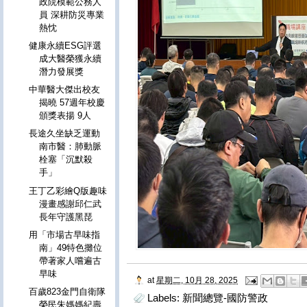
政院模範公務人
員 深耕防災專業
熱忱
健康永續ESG評選
成大醫榮獲永續
潛力發展獎
中華醫大傑出校友
揭曉 57週年校慶
頒獎表揚 9人
長途久坐缺乏運動
南市醫：肺動脈
栓塞「沉默殺
手」
王丁乙彩繪Q版趣味
漫畫感謝邱仁武
長年守護黑琵
用「市場古早味指
南」49特色攤位
帶著家人嚐遍古
早味
at
星期二, 10月 28, 2025
百歲823金門自衛隊
Labels:
新聞總覽-國防警政
榮民朱媽媽紀壽