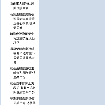
南市軍人服務站慰
問住院軍官
高雄榮服處感謝橋
頭馬術李宜珍董
座善心捐款 暖助
榮民眷
輔導會視導岡榮中
程計畫技服現勘
評估
澎湖榮服處慶祝輔
導會71週年暨47
屆榮民節慶祝大
會
花蓮榮服處慶祝退
輔會71周年暨47
屆榮民節
花蓮國軍部隊全力
救災 欣欣水泥慰
問感謝官兵辛勞
基隆榮服處慶祝47
屆榮民節 傳承榮