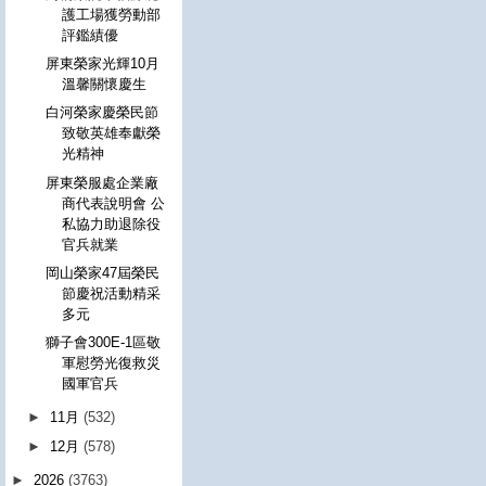
護工場獲勞動部
評鑑績優
屏東榮家光輝10月
溫馨關懷慶生
白河榮家慶榮民節
致敬英雄奉獻榮
光精神
屏東榮服處企業廠
商代表說明會 公
私協力助退除役
官兵就業
岡山榮家47屆榮民
節慶祝活動精采
多元
獅子會300E-1區敬
軍慰勞光復救災
國軍官兵
►
11月
(532)
►
12月
(578)
►
2026
(3763)