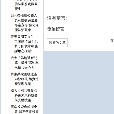
雲林榮服處歡欣
慶生
彰化榮服處公務人
沒有留言:
員利益衝突迴避
專案宣導 強化廉
發佈留言
能法治觀念
奇美集團幸福生吐
首
司暖藏情誼！以
較新的文章
真心回饋承載感
謝用心/影音
成大「為地球奮鬥
獎」徵件開跑 為
永續共盡心力
屏東榮家善後遺產
內部稽核 落實遺
產管理作業
成大人機共舞獲國
科會未來科技獎
與亮點技術
臺南投資會報挺企
業 加速落實投資