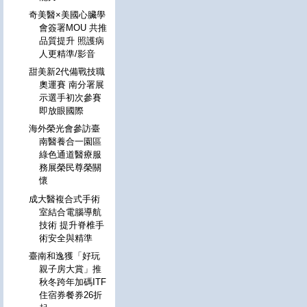
奇美醫×美國心臟學
會簽署MOU 共推
品質提升 照護病
人更精準/影音
甜美新2代備戰技職
奧運賽 南分署展
示選手初次參賽
即放眼國際
海外榮光會參訪臺
南醫養合一園區
綠色通道醫療服
務展榮民尊榮關
懷
成大醫複合式手術
室結合電腦導航
技術 提升脊椎手
術安全與精準
臺南和逸獲「好玩
親子房大賞」推
秋冬跨年加碼ITF
住宿券餐券26折