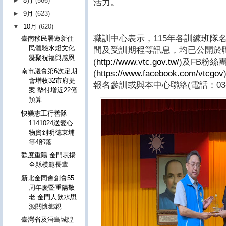
►
8月
(566)
活力。
►
9月
(623)
▼
10月
(620)
職訓中心表示，115年各訓練班隊
臺南移民署邀新住
民體驗水燈文化
間及受訓期程等訊息，均已公開於
凝聚祝福與感恩
(
http://www.vtc.gov.tw/
)及FB粉絲
南市議會第6次定期
(
https://www.facebook.com/vtcgov
會增收32市府提
報名參訓或與本中心聯絡(電話：03-33
案 墊付增近22億
預算
快樂志工行善隊
1141024送愛心
物資到明德東埔
等4部落
歡度重陽 金門表揚
全縣模範長輩
新北金同會創會55
周年慶暨重陽敬
老 金門人飲水思
源關懷鄉親
臺灣省及浯島城隍