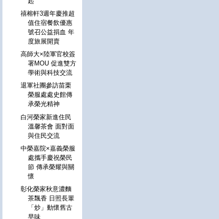
起
禧榕軒3週年慶推超
值住宿餐飲優惠
號召公益捐血 年
度旅展開賣
高師大×陸軍官校簽
署MOU 促進雙方
學術與科技交流
退軍社團參訪苗栗
榮服處處史館傳
承榮光精神
白河榮家新進住民
溫馨茶會 面對面
與住民交流
中榮嘉院×嘉義榮服
處攜手慶祝榮民
節 傳承榮耀與關
懷
彰化榮家秋意濃麵
茶飄香 日照長輩
「炒」動懷舊古
早味