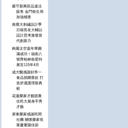
嚴守新興菸品違法
販售 金門衛生局
加強稽查
南應大刺繡設計季
日籍長友大輔以
設計思考激發當
代創新力
絢麗太空嘉年華圓
滿成功！福衛八
號齊柏林衛星特
展至115年4月
成大醫感謝好帝一
食品捐贈善款 打
造舒適護理新典
範
花蓮榮家才藝競賽
住民大展身手秀
才藝
屏東榮家感謝民間
社團 關懷榮家長
輩慶重陽佳節