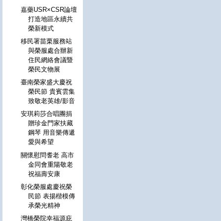
嘉藥USR×CSR論壇
打造地區永續共
榮新模式
移民署苗栗服務站
與榮服處合辦新
住民網絡會議暨
榮民文物展
臺南榮家盛大慶祝
榮民節 貴賓雲集
致敬老英雄/影音
安琪莉莎合唱團捐
贈珍金門家扶藏
鋼琴 用音樂傳遞
愛與希望
關懷慰問耆老 高市
金同會重陽敬老
祝福壽安康
彰化榮服處慶祝榮
民節 表揚楷模傳
承榮光精神
灣橋榮院幸福源庇