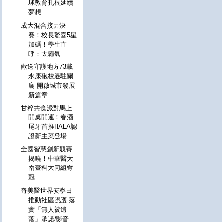
球教育扎根延續
夢想
成大混合接力決
賽！校長驚喜5星
加碼！學生直
呼：太霸氣
歡送守護地方73載
永康砲校遷駐關
廟 開啟城市發展
新篇章
甘粹共食派對馬上
開桌開運！春酒
尾牙首推HALA認
證新主菜登場
全國智慧創新競賽
揭曉！中華醫大
南臺科大同組奪
冠
奇美醫世界安寧日
推動社區照護 落
實「無人被遺
落」承諾/影音