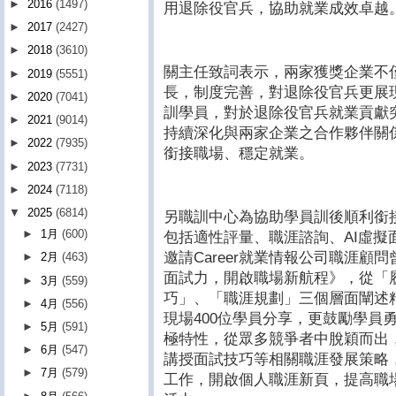
►
2016
(1497)
用退除役官兵，協助就業成效卓越
►
2017
(2427)
►
2018
(3610)
關主任致詞表示，兩家獲獎企業不
►
2019
(5551)
長，制度完善，對退除役官兵更展
►
2020
(7041)
訓學員，對於退除役官兵就業貢獻
►
2021
(9014)
持續深化與兩家企業之合作夥伴關
►
2022
(7935)
銜接職場、穩定就業。
►
2023
(7731)
►
2024
(7118)
▼
2025
(6814)
另職訓中心為協助學員訓後順利銜
►
1月
(600)
包括適性評量、職涯諮詢、AI虛擬
邀請Career就業情報公司職涯顧
►
2月
(463)
面試力，開啟職場新航程》，從「
►
3月
(559)
巧」、「職涯規劃」三個層面闡述
►
4月
(556)
現場400位學員分享，更鼓勵學員
►
5月
(591)
極特性，從眾多競爭者中脫穎而出
►
6月
(547)
講授面試技巧等相關職涯發展策略
►
7月
(579)
工作，開啟個人職涯新頁，提高職