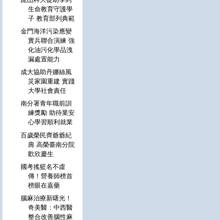
生命教育守護學
子 教育部列典範
金門海洋污染應變
實兵聯合演練 強
化油污化學品洩
漏處置能力
成大協助丹娜絲風
災家園重建 實踐
大學社會責任
南分署青年職前訓
練獎勵 助待業安
心學習順利就業
百歲榮民齊爺爺紀
壽 高榮臺南分院
歡欣慶生
國考搖籃名不虛
傳！營養師榜首
榜眼在嘉藥
腦麻治療新曙光！
奇美醫：中西醫
整合改善腦性麻