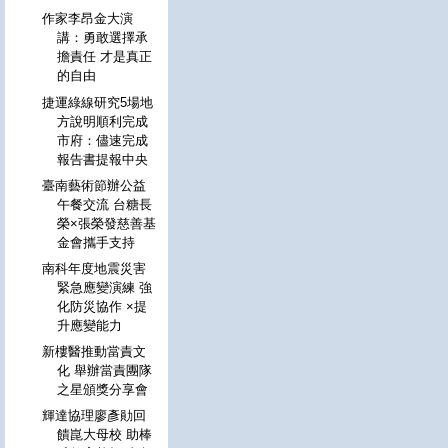
作家李昂金大演
講：勇敢選擇承
擔責任 才是真正
的自由
捷運綠線研究5場地
方說明順利完成
市府：儘速完成
報告書提報中央
臺南藝術節辦公益
午餐交流 台糖長
榮×張榮發慈善基
金會攜手支持
南科年度地震災害
緊急應變演練 強
化防災協作 ×提
升應變能力
新樓醫推動當責文
化 舉辦當責團隊
之星頒獎分享會
輝達協理廖彥勛回
饋崑大母校 助棒