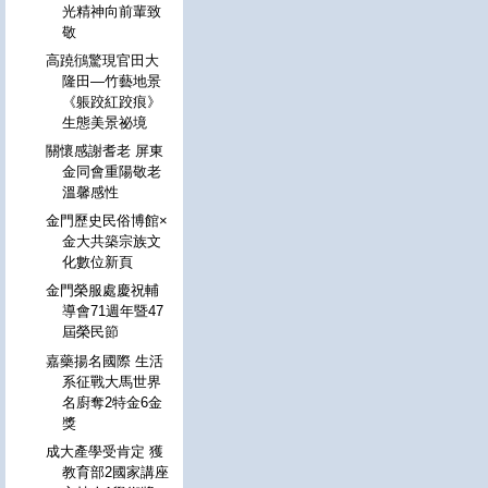
光精神向前輩致
敬
高蹺鴴驚現官田大
隆田—竹藝地景
《躼跤紅跤痕》
生態美景祕境
關懷感謝耆老 屏東
金同會重陽敬老
溫馨感性
金門歷史民俗博館×
金大共築宗族文
化數位新頁
金門榮服處慶祝輔
導會71週年暨47
屆榮民節
嘉藥揚名國際 生活
系征戰大馬世界
名廚奪2特金6金
獎
成大產學受肯定 獲
教育部2國家講座