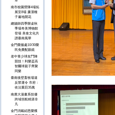
章
南市校園營隊4場拓
展至8場 廉潔種
子遍地開花
總舖師四季辦桌秋
季場奇美博物館
登場 美食文化共
譜臺南風華
金門榮服處10/30榮
民免費配眼鏡
老中青少球友鬥陣
競技！利樂盃高
智爾球親子齊聚
同樂
臺南後壁畜牧場違
反禁運令 市府：
依法重罰35萬
南應大漫畫系技優
跨域領航精湛非
凡
金門消戴紹恩榮獲