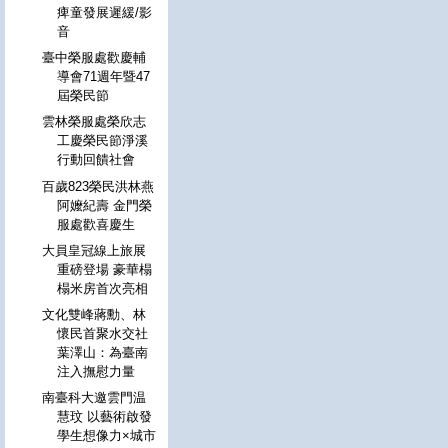
痺童發展遲緩/影
音
臺中榮服處歡慶輔
導會71週年暨47
屆榮民節
雲林榮服處榮欣志
工慶榮民節淨溪
行動回饋社會
百歲823榮民洪林燕
阿嬤紀壽 金門榮
服處歡喜慶生
大員皇冠線上旅展
重磅登場 豪華榻
榻米房首次亮相
文化雙峰蔣勳、林
懷民首聚水交社
葉澤山：為臺南
注入撫慰力量
南臺科大邀雲門温
慧玟 以藝術啟發
學生想像力×城市