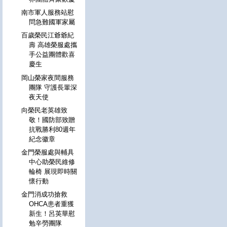
南市軍人服務站慰
問急難國軍家屬
百歲榮民江爺爺紀
壽 高雄榮服處攜
手公益團體歡喜
慶生
岡山榮家夜間服務
團隊 守護長輩深
夜天使
向榮民老英雄致
敬！國防部致贈
抗戰勝利80週年
紀念徽章
金門榮服處與輔具
中心助榮民維修
輪椅 展現即時關
懷行動
金門消成功搶救
OHCA患者重獲
新生！呂英華慰
勉辛勞團隊