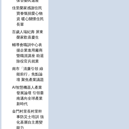
保管榮民遺產
佳里榮家感謝住民
寶眷慨捐愛心物
資 暖心關懷住民
長輩
百歲人瑞紀壽 屏東
榮家歡喜慶生
輔導會職訓中心表
揚企業進用廠商
暨職涯講座 助退
除役官兵就業
南市「清廉引領 綠
能前行」焦點論
壇 聚焦產業議題
AI智慧機器人產業
發展論壇 引領臺
南邁向全球產業
新時代
金門村里長村里幹
事防災士培訓 強
化基層自主應變
能力