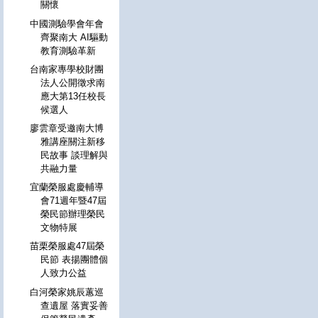
關懷
中國測驗學會年會
齊聚南大 AI驅動
教育測驗革新
台南家專學校財團
法人公開徵求南
應大第13任校長
候選人
廖雲章受邀南大博
雅講座關注新移
民故事 談理解與
共融力量
宜蘭榮服處慶輔導
會71週年暨47屆
榮民節辦理榮民
文物特展
苗栗榮服處47屆榮
民節 表揚團體個
人致力公益
白河榮家姚辰蕙巡
查遺屋 落實妥善