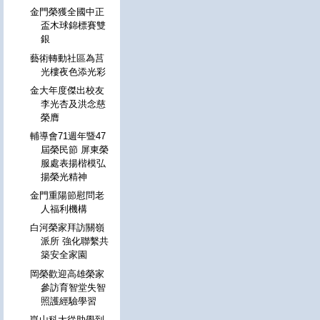
金門榮獲全國中正
盃木球錦標賽雙
銀
藝術轉動社區為莒
光樓夜色添光彩
金大年度傑出校友
李光杏及洪念慈
榮膺
輔導會71週年暨47
屆榮民節 屏東榮
服處表揚楷模弘
揚榮光精神
金門重陽節慰問老
人福利機構
白河榮家拜訪關嶺
派所 強化聯繫共
築安全家園
岡榮歡迎高雄榮家
參訪育智堂失智
照護經驗學習
崑山科大從助學到