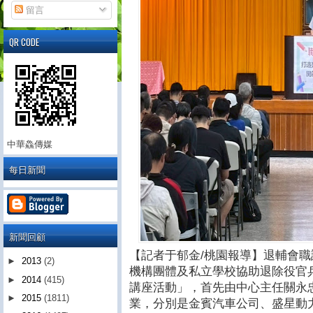
留言
QR CODE
中華鱻傳媒
每日新聞
新聞回顧
【記者于郁金/桃園報導】退輔會職訓
►
2013
(2)
機構團體及私立學校協助退除役官
►
2014
(415)
講座活動」，首先由中心主任關永
►
2015
(1811)
業，分別是金賓汽車公司、盛星動