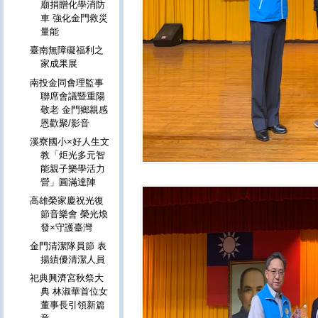
廟捐贈化學消防
車 強化金門救災
量能
臺南無障礙福利之
家成果展
南投金同會理監事
聯席會議暨重陽
敬老 金門鄉親感
恩歡聚/影音
溪寮國小×好人生文
教「炬光多元智
能親子樂學活力
營」圓滿達陣
高雄榮家慶祝光復
節音樂會 榮光煥
發×守護臺灣
金門清潔隊員節 表
揚績優清潔人員
祀典興濟宮秋祭大
典 林淑華首位女
董事長引領新篇