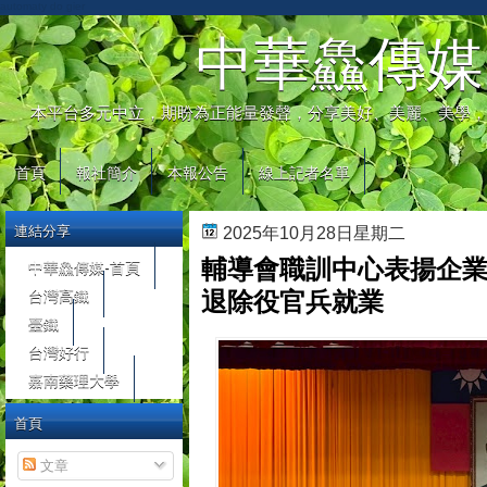
automaty do gier
中華鱻傳媒
本平台多元中立，期盼為正能量發聲，分享美好、美麗、美學，
首頁
報社簡介
本報公告
線上記者名單
連結分享
2025年10月28日星期二
輔導會職訓中心表揚企業
中華鱻傳媒-首頁
台灣高鐵
退除役官兵就業
臺鐵
台灣好行
嘉南藥理大學
首頁
文章