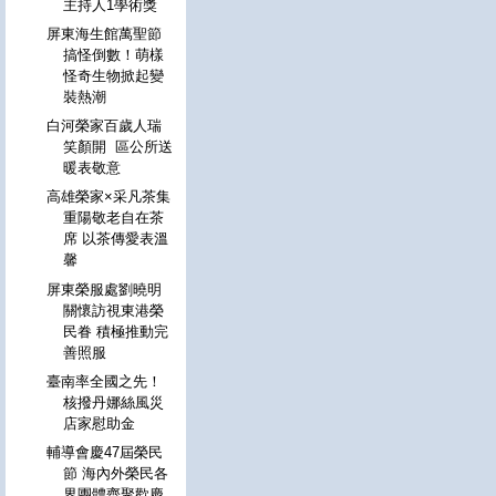
主持人1學術獎
屏東海生館萬聖節
搞怪倒數！萌樣
怪奇生物掀起變
裝熱潮
白河榮家百歲人瑞
笑顏開 區公所送
暖表敬意
高雄榮家×采凡茶集
重陽敬老自在茶
席 以茶傳愛表溫
馨
屏東榮服處劉曉明
關懷訪視東港榮
民眷 積極推動完
善照服
臺南率全國之先！
核撥丹娜絲風災
店家慰助金
輔導會慶47屆榮民
節 海內外榮民各
界團體齊聚歡慶