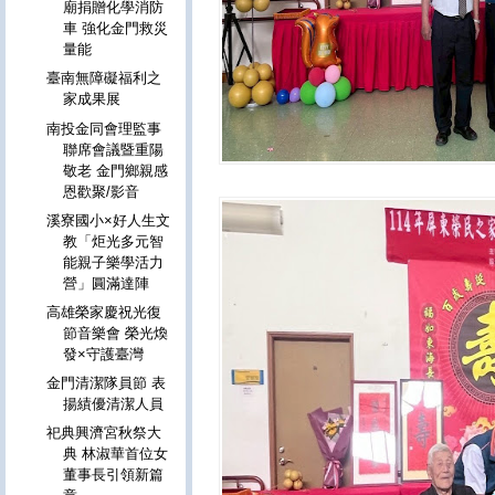
廟捐贈化學消防
車 強化金門救災
量能
臺南無障礙福利之
家成果展
南投金同會理監事
聯席會議暨重陽
敬老 金門鄉親感
恩歡聚/影音
溪寮國小×好人生文
教「炬光多元智
能親子樂學活力
營」圓滿達陣
高雄榮家慶祝光復
節音樂會 榮光煥
發×守護臺灣
金門清潔隊員節 表
揚績優清潔人員
祀典興濟宮秋祭大
典 林淑華首位女
董事長引領新篇