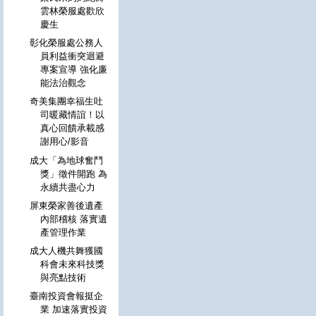
雲林榮服處歡欣
慶生
彰化榮服處公務人
員利益衝突迴避
專案宣導 強化廉
能法治觀念
奇美集團幸福生吐
司暖藏情誼！以
真心回饋承載感
謝用心/影音
成大「為地球奮鬥
獎」徵件開跑 為
永續共盡心力
屏東榮家善後遺產
內部稽核 落實遺
產管理作業
成大人機共舞獲國
科會未來科技獎
與亮點技術
臺南投資會報挺企
業 加速落實投資