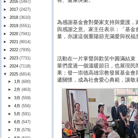
長、健康快樂。
►
2016
(1497)
►
2017
(2427)
►
2018
(3610)
為感謝基金會對榮家支持與愛護，
►
2019
(5551)
與感謝之意。家主任表示：「基金
►
2020
(7041)
量，亦讓這個重陽節充滿愛與祝福
►
2021
(9014)
►
2022
(7935)
►
2023
(7731)
活動在一片掌聲與歡笑中圓滿結束
輩們度過一個溫暖節日，也展現民
►
2024
(7118)
果；發一崇德高雄宗教發展基金會
▼
2025
(6814)
遞關懷，成為社會愛心典範，讓敬
►
1月
(600)
►
2月
(463)
►
3月
(559)
►
4月
(556)
►
5月
(591)
►
6月
(547)
►
7月
(579)