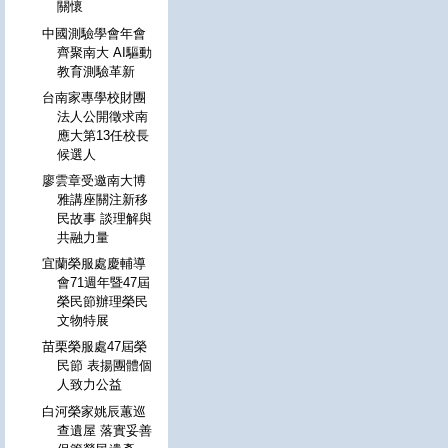
關懷
中國測驗學會年會
齊聚南大 AI驅動
教育測驗革新
台南家專學校財團
法人公開徵求南
應大第13任校長
候選人
廖雲章受邀南大博
雅講座關注新移
民故事 談理解與
共融力量
宜蘭榮服處慶輔導
會71週年暨47屆
榮民節辦理榮民
文物特展
苗栗榮服處47屆榮
民節 表揚團體個
人致力公益
白河榮家姚辰蕙巡
查遺屋 落實妥善