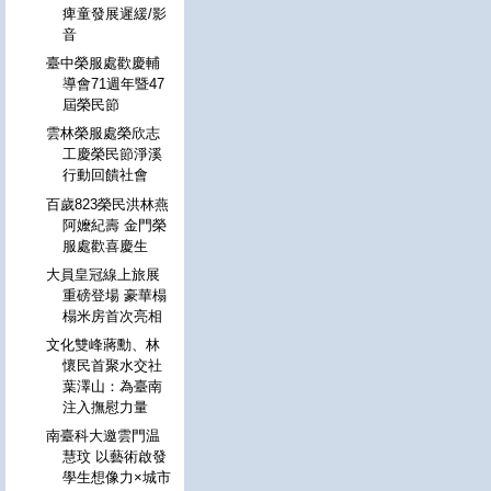
痺童發展遲緩/影
音
臺中榮服處歡慶輔
導會71週年暨47
屆榮民節
雲林榮服處榮欣志
工慶榮民節淨溪
行動回饋社會
百歲823榮民洪林燕
阿嬤紀壽 金門榮
服處歡喜慶生
大員皇冠線上旅展
重磅登場 豪華榻
榻米房首次亮相
文化雙峰蔣勳、林
懷民首聚水交社
葉澤山：為臺南
注入撫慰力量
南臺科大邀雲門温
慧玟 以藝術啟發
學生想像力×城市