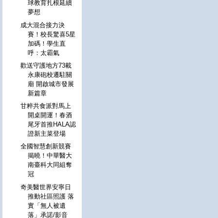
球教育扎根延續
夢想
成大混合接力決
賽！校長驚喜5星
加碼！學生直
呼：太霸氣
歡送守護地方73載
永康砲校遷駐關
廟 開啟城市發展
新篇章
甘粹共食派對馬上
開桌開運！春酒
尾牙首推HALA認
證新主菜登場
全國智慧創新競賽
揭曉！中華醫大
南臺科大同組奪
冠
奇美醫世界安寧日
推動社區照護 落
實「無人被遺
落」承諾/影音