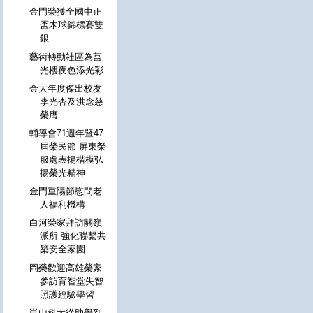
金門榮獲全國中正
盃木球錦標賽雙
銀
藝術轉動社區為莒
光樓夜色添光彩
金大年度傑出校友
李光杏及洪念慈
榮膺
輔導會71週年暨47
屆榮民節 屏東榮
服處表揚楷模弘
揚榮光精神
金門重陽節慰問老
人福利機構
白河榮家拜訪關嶺
派所 強化聯繫共
築安全家園
岡榮歡迎高雄榮家
參訪育智堂失智
照護經驗學習
崑山科大從助學到