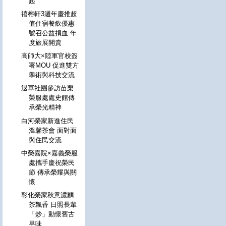
起
禧榕軒3週年慶推超
值住宿餐飲優惠
號召公益捐血 年
度旅展開賣
高師大×陸軍官校簽
署MOU 促進雙方
學術與科技交流
退軍社團參訪苗栗
榮服處處史館傳
承榮光精神
白河榮家新進住民
溫馨茶會 面對面
與住民交流
中榮嘉院×嘉義榮服
處攜手慶祝榮民
節 傳承榮耀與關
懷
彰化榮家秋意濃麵
茶飄香 日照長輩
「炒」動懷舊古
早味