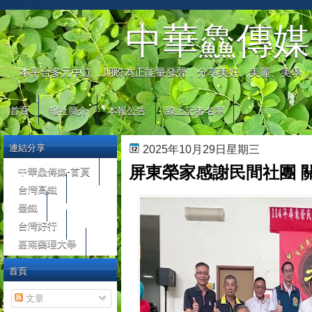
automaty do gier
中華鱻傳媒
本平台多元中立，期盼為正能量發聲，分享美好、美麗、美學，
首頁
報社簡介
本報公告
線上記者名單
連結分享
2025年10月29日星期三
屏東榮家感謝民間社團 
中華鱻傳媒-首頁
台灣高鐵
臺鐵
台灣好行
嘉南藥理大學
首頁
文章