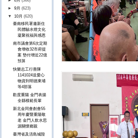
►
8月
(566)
►
9月
(623)
▼
10月
(620)
臺南移民署邀新住
民體驗水燈文化
凝聚祝福與感恩
南市議會第6次定期
會增收32市府提
案 墊付增近22億
預算
快樂志工行善隊
1141024送愛心
物資到明德東埔
等4部落
歡度重陽 金門表揚
全縣模範長輩
新北金同會創會55
周年慶暨重陽敬
老 金門人飲水思
源關懷鄉親
臺灣省及浯島城隍