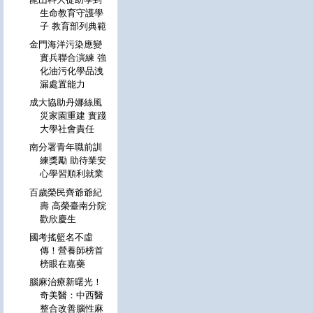
生命教育守護學
子 教育部列典範
金門海洋污染應變
實兵聯合演練 強
化油污化學品洩
漏處置能力
成大協助丹娜絲風
災家園重建 實踐
大學社會責任
南分署青年職前訓
練獎勵 助待業安
心學習順利就業
百歲榮民齊爺爺紀
壽 高榮臺南分院
歡欣慶生
國考搖籃名不虛
傳！營養師榜首
榜眼在嘉藥
腦麻治療新曙光！
奇美醫：中西醫
整合改善腦性麻