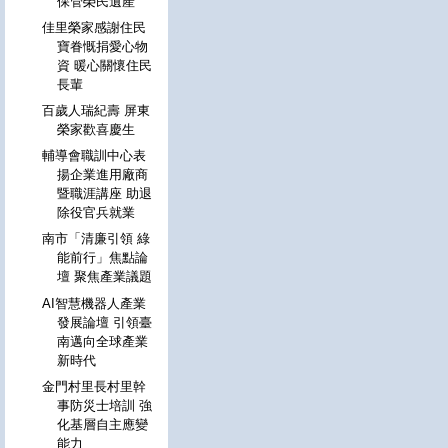
保管榮民遺產
佳里榮家感謝住民
寶眷慨捐愛心物
資 暖心關懷住民
長輩
百歲人瑞紀壽 屏東
榮家歡喜慶生
輔導會職訓中心表
揚企業進用廠商
暨職涯講座 助退
除役官兵就業
南市「清廉引領 綠
能前行」焦點論
壇 聚焦產業議題
AI智慧機器人產業
發展論壇 引領臺
南邁向全球產業
新時代
金門村里長村里幹
事防災士培訓 強
化基層自主應變
能力