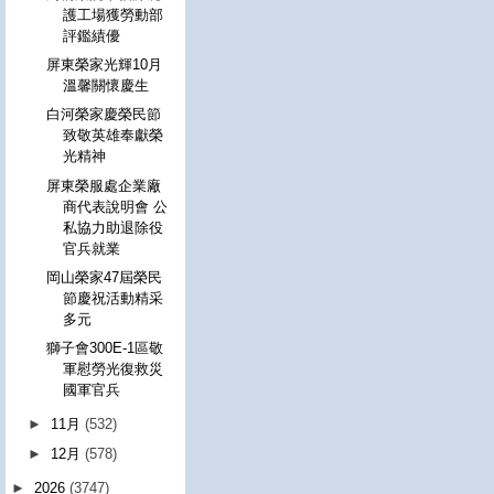
護工場獲勞動部
評鑑績優
屏東榮家光輝10月
溫馨關懷慶生
白河榮家慶榮民節
致敬英雄奉獻榮
光精神
屏東榮服處企業廠
商代表說明會 公
私協力助退除役
官兵就業
岡山榮家47屆榮民
節慶祝活動精采
多元
獅子會300E-1區敬
軍慰勞光復救災
國軍官兵
►
11月
(532)
►
12月
(578)
►
2026
(3747)