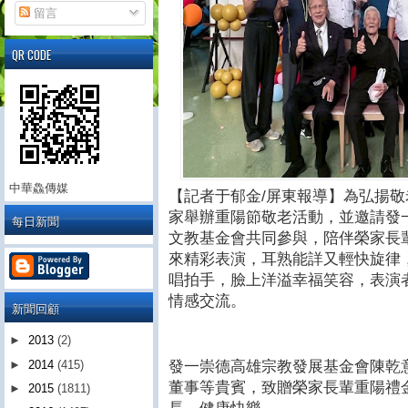
留言
QR CODE
中華鱻傳媒
【記者于郁金/屏東報導】為弘揚
家舉辦重陽節敬老活動，並邀請發
每日新聞
文教基金會共同參與，陪伴榮家長
來精彩表演，耳熟能詳又輕快旋律
唱拍手，臉上洋溢幸福笑容，表演
情感交流。
新聞回顧
►
2013
(2)
發一崇德高雄宗教發展基金會陳乾
►
2014
(415)
董事等貴賓，致贈榮家長輩重陽禮
►
2015
(1811)