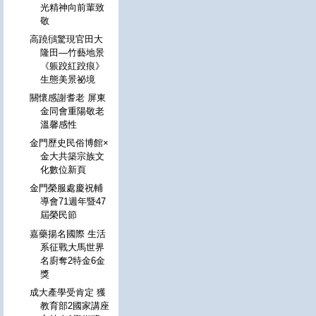
光精神向前輩致
敬
高蹺鴴驚現官田大
隆田—竹藝地景
《躼跤紅跤痕》
生態美景祕境
關懷感謝耆老 屏東
金同會重陽敬老
溫馨感性
金門歷史民俗博館×
金大共築宗族文
化數位新頁
金門榮服處慶祝輔
導會71週年暨47
屆榮民節
嘉藥揚名國際 生活
系征戰大馬世界
名廚奪2特金6金
獎
成大產學受肯定 獲
教育部2國家講座