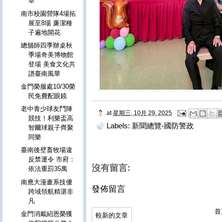
章
南市校園營隊4場拓
展至8場 廉潔種
子遍地開花
總舖師四季辦桌秋
季場奇美博物館
登場 美食文化共
譜臺南風華
金門榮服處10/30榮
民免費配眼鏡
老中青少球友鬥陣
at
星期三, 10月 29, 2025
競技！利樂盃高
Labels:
新聞總覽-國防警政
智爾球親子齊聚
同樂
臺南後壁畜牧場違
反禁運令 市府：
沒有留言:
依法重罰35萬
南應大漫畫系技優
發佈留言
跨域領航精湛非
凡
首
金門消戴紹恩榮獲
較新的文章