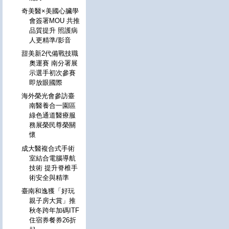
奇美醫×美國心臟學
會簽署MOU 共推
品質提升 照護病
人更精準/影音
甜美新2代備戰技職
奧運賽 南分署展
示選手初次參賽
即放眼國際
海外榮光會參訪臺
南醫養合一園區
綠色通道醫療服
務展榮民尊榮關
懷
成大醫複合式手術
室結合電腦導航
技術 提升脊椎手
術安全與精準
臺南和逸獲「好玩
親子房大賞」推
秋冬跨年加碼ITF
住宿券餐券26折