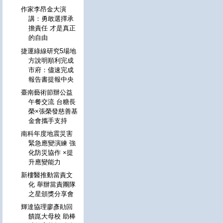
作家李昂金大演
講：勇敢選擇承
擔責任 才是真正
的自由
捷運綠線研究5場地
方說明順利完成
市府：儘速完成
報告書提報中央
臺南藝術節辦公益
午餐交流 台糖長
榮×張榮發慈善基
金會攜手支持
南科年度地震災害
緊急應變演練 強
化防災協作 ×提
升應變能力
新樓醫推動當責文
化 舉辦當責團隊
之星頒獎分享會
輝達協理廖彥勛回
饋崑大母校 助棒