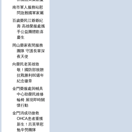
南市軍人服務站慰
問急難國軍家屬
百歲榮民江爺爺紀
壽 高雄榮服處攜
手公益團體歡喜
慶生
岡山榮家夜間服務
團隊 守護長輩深
夜天使
向榮民老英雄致
敬！國防部致贈
抗戰勝利80週年
紀念徽章
金門榮服處與輔具
中心助榮民維修
輪椅 展現即時關
懷行動
金門消成功搶救
OHCA患者重獲
新生！呂英華慰
勉辛勞團隊