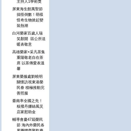
主持人1學術獎
屏東海生館萬聖節
搞怪倒數！萌樣
怪奇生物掀起變
裝熱潮
白河榮家百歲人瑞
笑顏開 區公所送
暖表敬意
高雄榮家×采凡茶集
重陽敬老自在茶
席 以茶傳愛表溫
馨
屏東榮服處劉曉明
關懷訪視東港榮
民眷 積極推動完
善照服
臺南率全國之先！
核撥丹娜絲風災
店家慰助金
輔導會慶47屆榮民
節 海內外榮民各
界團體齊聚歡慶