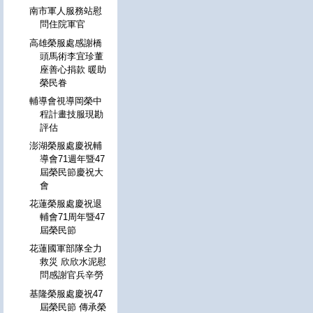
南市軍人服務站慰
問住院軍官
高雄榮服處感謝橋
頭馬術李宜珍董
座善心捐款 暖助
榮民眷
輔導會視導岡榮中
程計畫技服現勘
評估
澎湖榮服處慶祝輔
導會71週年暨47
屆榮民節慶祝大
會
花蓮榮服處慶祝退
輔會71周年暨47
屆榮民節
花蓮國軍部隊全力
救災 欣欣水泥慰
問感謝官兵辛勞
基隆榮服處慶祝47
屆榮民節 傳承榮