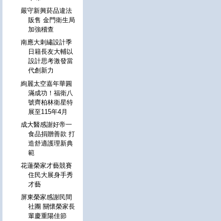
嚴守新興菸品違法
販售 金門衛生局
加強稽查
南應大刺繡設計季
日籍長友大輔以
設計思考激發當
代創新力
絢麗太空嘉年華圓
滿成功！福衛八
號齊柏林衛星特
展至115年4月
成大醫感謝好帝一
食品捐贈善款 打
造舒適護理新典
範
花蓮榮家才藝競賽
住民大展身手秀
才藝
屏東榮家感謝民間
社團 關懷榮家長
輩慶重陽佳節