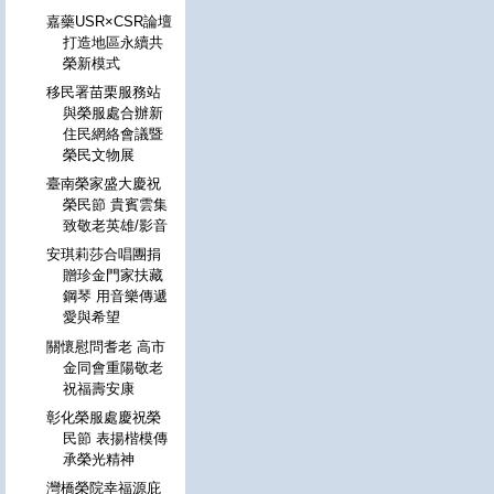
嘉藥USR×CSR論壇
打造地區永續共
榮新模式
移民署苗栗服務站
與榮服處合辦新
住民網絡會議暨
榮民文物展
臺南榮家盛大慶祝
榮民節 貴賓雲集
致敬老英雄/影音
安琪莉莎合唱團捐
贈珍金門家扶藏
鋼琴 用音樂傳遞
愛與希望
關懷慰問耆老 高市
金同會重陽敬老
祝福壽安康
彰化榮服處慶祝榮
民節 表揚楷模傳
承榮光精神
灣橋榮院幸福源庇