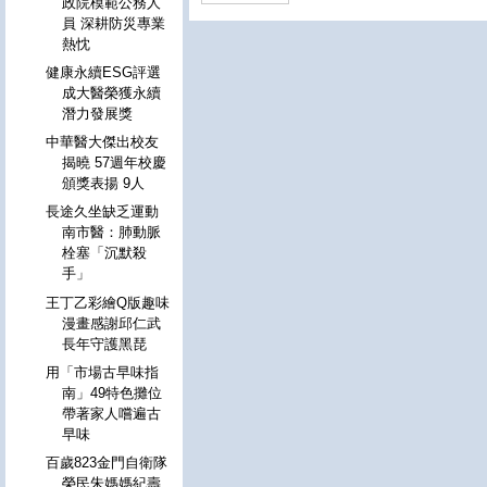
政院模範公務人
員 深耕防災專業
熱忱
健康永續ESG評選
成大醫榮獲永續
潛力發展獎
中華醫大傑出校友
揭曉 57週年校慶
頒獎表揚 9人
長途久坐缺乏運動
南市醫：肺動脈
栓塞「沉默殺
手」
王丁乙彩繪Q版趣味
漫畫感謝邱仁武
長年守護黑琵
用「市場古早味指
南」49特色攤位
帶著家人嚐遍古
早味
百歲823金門自衛隊
榮民朱媽媽紀壽