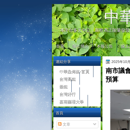
automaty do gier
中
本平台多元中立，期盼為正能量發聲
首頁
報社簡介
本報公告
線上
連結分享
2025年10
南市議會
中華鱻傳媒-首頁
台灣高鐵
預算
臺鐵
台灣好行
嘉南藥理大學
首頁
文章