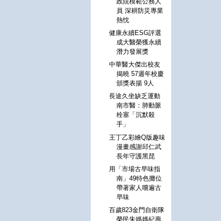
政院模範公務人
員 深耕防災專業
熱忱
健康永續ESG評選
成大醫榮獲永續
潛力發展獎
中華醫大傑出校友
揭曉 57週年校慶
頒獎表揚 9人
長途久坐缺乏運動
南市醫：肺動脈
栓塞「沉默殺
手」
王丁乙彩繪Q版趣味
漫畫感謝邱仁武
長年守護黑琵
用「市場古早味指
南」49特色攤位
帶著家人嚐遍古
早味
百歲823金門自衛隊
榮民朱媽媽紀壽