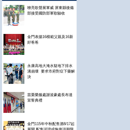
嘹亮歌聲展軍威 屏東縣後備
部接受國防部軍歌驗收
金門表揚16模範父親及16新
好爸爸
永康高地大淹水疑地下排水
溝崩壞 要求市府對症下藥解
決
苗栗榮服處謝浚豪處長布達
宣誓典禮
金門115年中秋配售酒8/17起
展開 配售認證或恢復請期限