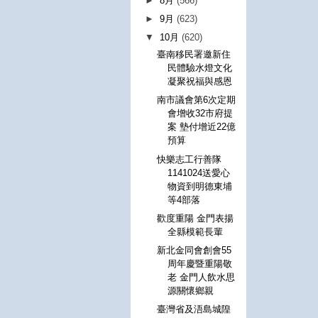
►
8月
(566)
►
9月
(623)
▼
10月
(620)
臺南移民署邀新住
民體驗水燈文化
凝聚祝福與感恩
南市議會第6次定期
會增收32市府提
案 墊付增近22億
預算
快樂志工行善隊
1141024送愛心
物資到明德東埔
等4部落
歡度重陽 金門表揚
全縣模範長輩
新北金同會創會55
周年慶暨重陽敬
老 金門人飲水思
源關懷鄉親
臺灣省及浯島城隍