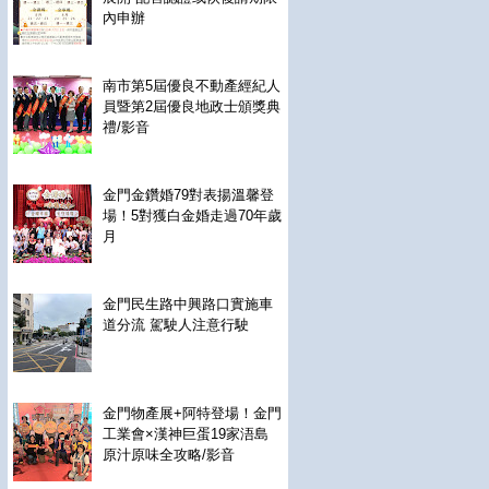
內申辦
南市第5屆優良不動產經紀人
員暨第2屆優良地政士頒獎典
禮/影音
金門金鑽婚79對表揚溫馨登
場！5對獲白金婚走過70年歲
月
金門民生路中興路口實施車
道分流 駕駛人注意行駛
金門物產展+阿特登場！金門
工業會×漢神巨蛋19家浯島
原汁原味全攻略/影音