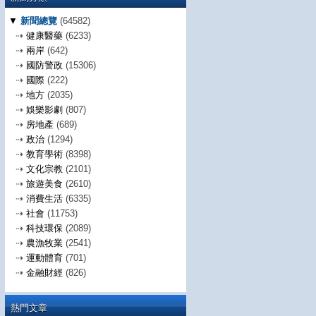
▼
新聞總覽
(64582)
⇢
健康醫藥
(6233)
⇢
兩岸
(642)
⇢
國防警政
(15306)
⇢
國際
(222)
⇢
地方
(2035)
⇢
娛樂影劇
(807)
⇢
房地產
(689)
⇢
政治
(1294)
⇢
教育學術
(8398)
⇢
文化宗教
(2101)
⇢
旅遊美食
(2610)
⇢
消費生活
(6335)
⇢
社會
(11753)
⇢
科技環保
(2089)
⇢
農漁牧業
(2541)
⇢
運動體育
(701)
⇢
金融財經
(826)
熱門文章