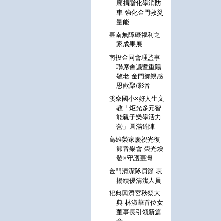
廟捐贈化學消防
車 強化金門救災
量能
臺南無障礙福利之
家成果展
南投金同會理監事
聯席會議暨重陽
敬老 金門鄉親感
恩歡聚/影音
溪寮國小×好人生文
教「炬光多元智
能親子樂學活力
營」圓滿達陣
高雄榮家慶祝光復
節音樂會 榮光煥
發×守護臺灣
金門清潔隊員節 表
揚績優清潔人員
祀典興濟宮秋祭大
典 林淑華首位女
董事長引領新篇