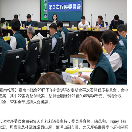
/臺南報導】臺南市議會23日下午針對第6次定期會再次召開程序委員會，會中
提案，其中22案為墊付款案，墊付金額總計21億9,469萬4千元。市議會表
討論，32案全部提請大會審議。
3次程序委員會由召集人邱莉莉議長主持，委員蔡育輝、陳昆和、Ingay Tali
秋宏、周嘉韋及林冠維議員出席，葉澤山副市長、尤天厚秘書長率市府相關局