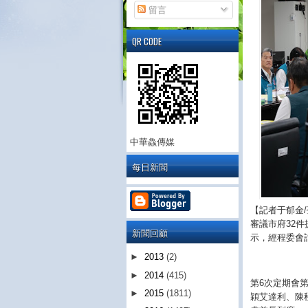
留言
QR CODE
中華鱻傳媒
每日新聞
【記者于郁金
審議市府32件
新聞回顧
示，經程委會
►
2013
(2)
►
2014
(415)
第6次定期會第
►
2015
(1811)
穎艾達利、陳