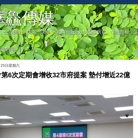
華鱻傳媒
，分享美好、美麗、美學，讓世界更美好！版權所有，非經授權，
記者名單
月25日星期六
第6次定期會增收32市府提案 墊付增近22億