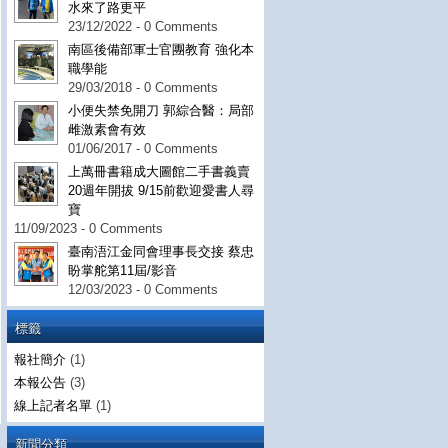
水來了路更平
23/12/2022 - 0 Comments
南區後備部軍士官團教育 強化本
職學能
29/03/2018 - 0 Comments
小便失禁免開刀 郭綜合醫：局部
雌激素會有效
01/06/2017 - 0 Comments
上萬冊書籍成大圖館二手書義賣
20週年開拔 9/15前歡迎愛書人尋
寶
11/09/2023 - 0 Comments
臺南浯江金同會理事長交接 蔡忠
盼掌舵第11屆/影音
12/03/2023 - 0 Comments
標籤
報社簡介
(1)
本報公告
(3)
線上記者名單
(1)
新聞分類