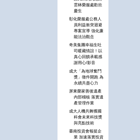
雲林榮服處歡欣
慶生
彰化榮服處公務人
員利益衝突迴避
專案宣導 強化廉
能法治觀念
奇美集團幸福生吐
司暖藏情誼！以
真心回饋承載感
謝用心/影音
成大「為地球奮鬥
獎」徵件開跑 為
永續共盡心力
屏東榮家善後遺產
內部稽核 落實遺
產管理作業
成大人機共舞獲國
科會未來科技獎
與亮點技術
臺南投資會報挺企
業 加速落實投資