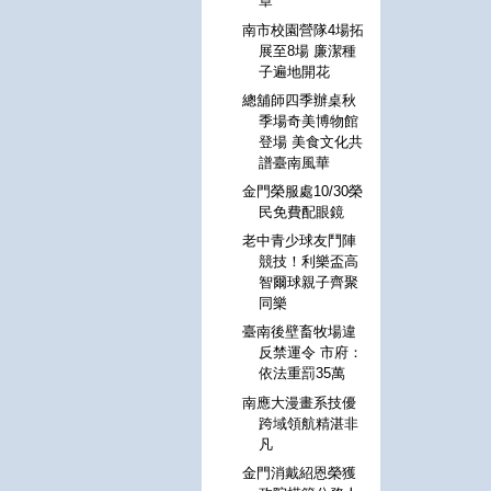
章
南市校園營隊4場拓
展至8場 廉潔種
子遍地開花
總舖師四季辦桌秋
季場奇美博物館
登場 美食文化共
譜臺南風華
金門榮服處10/30榮
民免費配眼鏡
老中青少球友鬥陣
競技！利樂盃高
智爾球親子齊聚
同樂
臺南後壁畜牧場違
反禁運令 市府：
依法重罰35萬
南應大漫畫系技優
跨域領航精湛非
凡
金門消戴紹恩榮獲