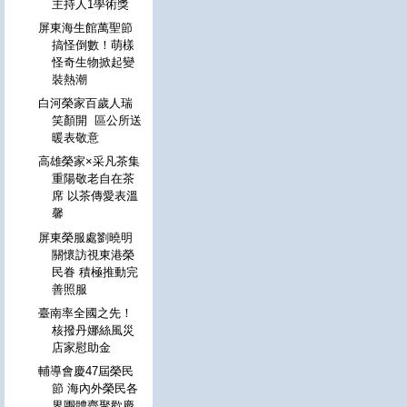
主持人1學術獎
屏東海生館萬聖節
搞怪倒數！萌樣
怪奇生物掀起變
裝熱潮
白河榮家百歲人瑞
笑顏開 區公所送
暖表敬意
高雄榮家×采凡茶集
重陽敬老自在茶
席 以茶傳愛表溫
馨
屏東榮服處劉曉明
關懷訪視東港榮
民眷 積極推動完
善照服
臺南率全國之先！
核撥丹娜絲風災
店家慰助金
輔導會慶47屆榮民
節 海內外榮民各
界團體齊聚歡慶