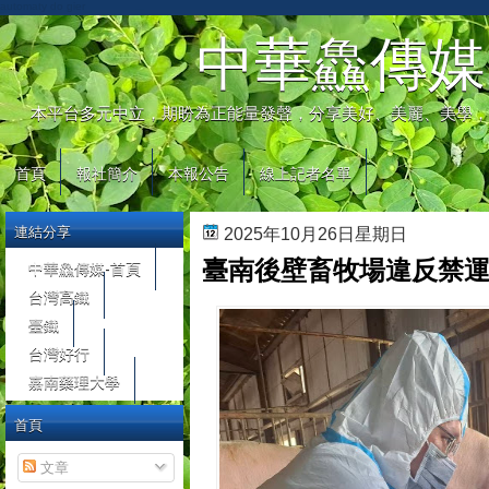
automaty do gier
中華鱻傳媒
本平台多元中立，期盼為正能量發聲，分享美好、美麗、美學，
首頁
報社簡介
本報公告
線上記者名單
連結分享
2025年10月26日星期日
臺南後壁畜牧場違反禁運
中華鱻傳媒-首頁
台灣高鐵
臺鐵
台灣好行
嘉南藥理大學
首頁
文章