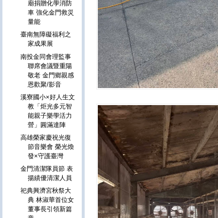
廟捐贈化學消防
車 強化金門救災
量能
臺南無障礙福利之
家成果展
南投金同會理監事
聯席會議暨重陽
敬老 金門鄉親感
恩歡聚/影音
溪寮國小×好人生文
教「炬光多元智
能親子樂學活力
營」圓滿達陣
高雄榮家慶祝光復
節音樂會 榮光煥
發×守護臺灣
金門清潔隊員節 表
揚績優清潔人員
祀典興濟宮秋祭大
典 林淑華首位女
董事長引領新篇