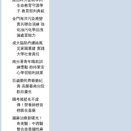
生命教育守護學
子 教育部列典範
金門海洋污染應變
實兵聯合演練 強
化油污化學品洩
漏處置能力
成大協助丹娜絲風
災家園重建 實踐
大學社會責任
南分署青年職前訓
練獎勵 助待業安
心學習順利就業
百歲榮民齊爺爺紀
壽 高榮臺南分院
歡欣慶生
國考搖籃名不虛
傳！營養師榜首
榜眼在嘉藥
腦麻治療新曙光！
奇美醫：中西醫
整合改善腦性麻