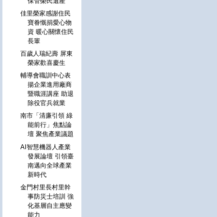
保管榮民遺產
佳里榮家感謝住民
寶眷慨捐愛心物
資 暖心關懷住民
長輩
百歲人瑞紀壽 屏東
榮家歡喜慶生
輔導會職訓中心表
揚企業進用廠商
暨職涯講座 助退
除役官兵就業
南市「清廉引領 綠
能前行」焦點論
壇 聚焦產業議題
AI智慧機器人產業
發展論壇 引領臺
南邁向全球產業
新時代
金門村里長村里幹
事防災士培訓 強
化基層自主應變
能力