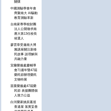
關懷
中國測驗學會年會
齊聚南大 AI驅動
教育測驗革新
台南家專學校財團
法人公開徵求南
應大第13任校長
候選人
廖雲章受邀南大博
雅講座關注新移
民故事 談理解與
共融力量
宜蘭榮服處慶輔導
會71週年暨47屆
榮民節辦理榮民
文物特展
苗栗榮服處47屆榮
民節 表揚團體個
人致力公益
白河榮家姚辰蕙巡
查遺屋 落實妥善