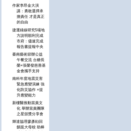
作家李昂金大演
講：勇敢選擇承
擔責任 才是真正
的自由
捷運綠線研究5場地
方說明順利完成
市府：儘速完成
報告書提報中央
臺南藝術節辦公益
午餐交流 台糖長
榮×張榮發慈善基
金會攜手支持
南科年度地震災害
緊急應變演練 強
化防災協作 ×提
升應變能力
新樓醫推動當責文
化 舉辦當責團隊
之星頒獎分享會
輝達協理廖彥勛回
饋崑大母校 助棒