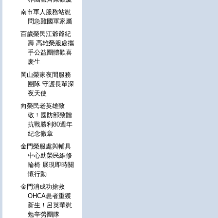
南市軍人服務站慰
問急難國軍家屬
百歲榮民江爺爺紀
壽 高雄榮服處攜
手公益團體歡喜
慶生
岡山榮家夜間服務
團隊 守護長輩深
夜天使
向榮民老英雄致
敬！國防部致贈
抗戰勝利80週年
紀念徽章
金門榮服處與輔具
中心助榮民維修
輪椅 展現即時關
懷行動
金門消成功搶救
OHCA患者重獲
新生！呂英華慰
勉辛勞團隊