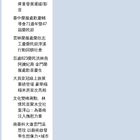
痺童發展遲緩/影
音
臺中榮服處歡慶輔
導會71週年暨47
屆榮民節
雲林榮服處榮欣志
工慶榮民節淨溪
行動回饋社會
百歲823榮民洪林燕
阿嬤紀壽 金門榮
服處歡喜慶生
大員皇冠線上旅展
重磅登場 豪華榻
榻米房首次亮相
文化雙峰蔣勳、林
懷民首聚水交社
葉澤山：為臺南
注入撫慰力量
南臺科大邀雲門温
慧玟 以藝術啟發
學生想像力×城市