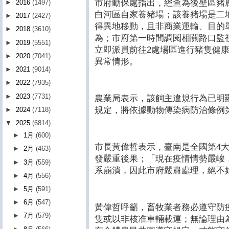
市府動保處指出，經查為後壁區豬
►
2016
(1497)
白河區自家養豬場；該養豬場是二
►
2017
(2427)
得異地移動，且非商業運輸、目的
►
2018
(3610)
為；市府第一時間調閱相關路口監
►
2019
(5551)
立即派員前往2處場區進行豬隻健
►
2020
(7041)
異常情形。
►
2021
(9014)
►
2022
(7935)
►
2023
(7731)
農業局表示，該飼主違規行為已明
規定，將依據動物傳染病防治條例第
►
2024
(7118)
▼
2025
(6814)
►
1月
(600)
市長黃偉哲表示，臺南是全國第4
►
2月
(463)
發嚴重後果；「現在疫情情勢嚴峻
►
3月
(559)
系崩潰，因此市府嚴肅處理，絕不
►
4月
(556)
►
5月
(591)
►
6月
(547)
黃偉哲呼籲，畜牧業者務必遵守防
►
7月
(579)
隻或以非核准車輛載運；無論理由