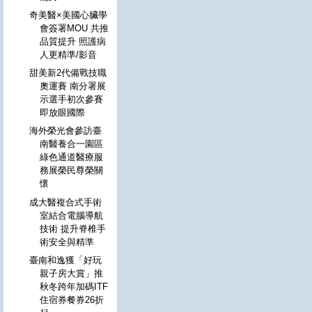
奇美醫×美國心臟學
會簽署MOU 共推
品質提升 照護病
人更精準/影音
甜美新2代備戰技職
奧運賽 南分署展
示選手初次參賽
即放眼國際
海外榮光會參訪臺
南醫養合一園區
綠色通道醫療服
務展榮民尊榮關
懷
成大醫複合式手術
室結合電腦導航
技術 提升脊椎手
術安全與精準
臺南和逸獲「好玩
親子房大賞」推
秋冬跨年加碼ITF
住宿券餐券26折