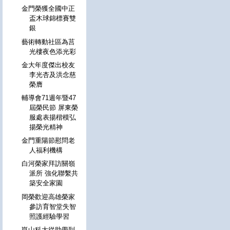
金門榮獲全國中正
盃木球錦標賽雙
銀
藝術轉動社區為莒
光樓夜色添光彩
金大年度傑出校友
李光杏及洪念慈
榮膺
輔導會71週年暨47
屆榮民節 屏東榮
服處表揚楷模弘
揚榮光精神
金門重陽節慰問老
人福利機構
白河榮家拜訪關嶺
派所 強化聯繫共
築安全家園
岡榮歡迎高雄榮家
參訪育智堂失智
照護經驗學習
崑山科大從助學到