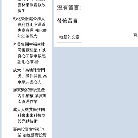
雲林榮服處歡欣
沒有留言:
慶生
彰化榮服處公務人
發佈留言
員利益衝突迴避
專案宣導 強化廉
首
能法治觀念
較新的文章
奇美集團幸福生吐
司暖藏情誼！以
真心回饋承載感
謝用心/影音
成大「為地球奮鬥
獎」徵件開跑 為
永續共盡心力
屏東榮家善後遺產
內部稽核 落實遺
產管理作業
成大人機共舞獲國
科會未來科技獎
與亮點技術
臺南投資會報挺企
業 加速落實投資