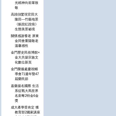
光精神向前輩致
敬
高蹺鴴驚現官田大
隆田—竹藝地景
《躼跤紅跤痕》
生態美景祕境
關懷感謝耆老 屏東
金同會重陽敬老
溫馨感性
金門歷史民俗博館×
金大共築宗族文
化數位新頁
金門榮服處慶祝輔
導會71週年暨47
屆榮民節
嘉藥揚名國際 生活
系征戰大馬世界
名廚奪2特金6金
獎
成大產學受肯定 獲
教育部2國家講座