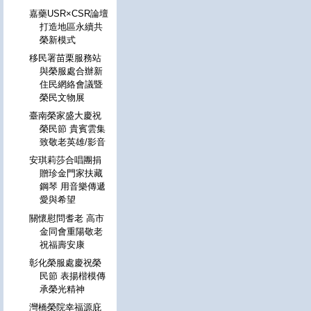
嘉藥USR×CSR論壇
打造地區永續共
榮新模式
移民署苗栗服務站
與榮服處合辦新
住民網絡會議暨
榮民文物展
臺南榮家盛大慶祝
榮民節 貴賓雲集
致敬老英雄/影音
安琪莉莎合唱團捐
贈珍金門家扶藏
鋼琴 用音樂傳遞
愛與希望
關懷慰問耆老 高市
金同會重陽敬老
祝福壽安康
彰化榮服處慶祝榮
民節 表揚楷模傳
承榮光精神
灣橋榮院幸福源庇