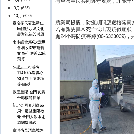
►
8月
(566)
有全體農民共同遵守規定，才能守
►
9月
(623)
▼
10月
(620)
農業局提醒，防疫期間應嚴格落實
臺南移民署邀新住
民體驗水燈文化
若有豬隻異常死亡或出現疑似症狀
凝聚祝福與感恩
處24小時防疫專線(06-632303
南市議會第6次定期
會增收32市府提
案 墊付增近22億
預算
快樂志工行善隊
1141024送愛心
物資到明德東埔
等4部落
歡度重陽 金門表揚
全縣模範長輩
新北金同會創會55
周年慶暨重陽敬
老 金門人飲水思
源關懷鄉親
臺灣省及浯島城隍