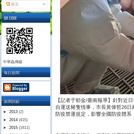
留言
QR CODE
中華鱻傳媒
每日新聞
【記者于郁金/臺南報導】針對近
新聞回顧
自運送豬隻情事，市長黃偉哲26
►
2013
(2)
防疫禁運規定，影響全國防疫體系
►
2014
(415)
►
2015
(1811)