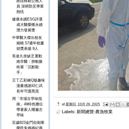
政院模範公務人
員 深耕防災專業
熱忱
健康永續ESG評選
成大醫榮獲永續
潛力發展獎
中華醫大傑出校友
揭曉 57週年校慶
頒獎表揚 9人
長途久坐缺乏運動
南市醫：肺動脈
栓塞「沉默殺
手」
王丁乙彩繪Q版趣味
漫畫感謝邱仁武
長年守護黑琵
用「市場古早味指
南」49特色攤位
at
星期日, 10月 26, 2025
帶著家人嚐遍古
Labels:
新聞總覽-農漁牧業
早味
百歲823金門自衛隊
榮民朱媽媽紀壽