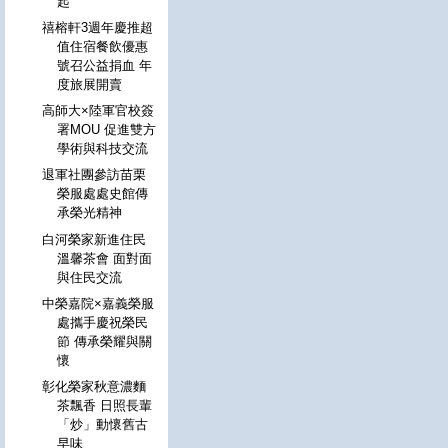
起
禧榕軒3週年慶推超
值住宿餐飲優惠
號召公益捐血 年
度旅展開賣
高師大×陸軍官校簽
署MOU 促進雙方
學術與科技交流
退軍社團參訪苗栗
榮服處處史館傳
承榮光精神
白河榮家新進住民
溫馨茶會 面對面
與住民交流
中榮嘉院×嘉義榮服
處攜手慶祝榮民
節 傳承榮耀與關
懷
彰化榮家秋意濃麵
茶飄香 日照長輩
「炒」動懷舊古
早味