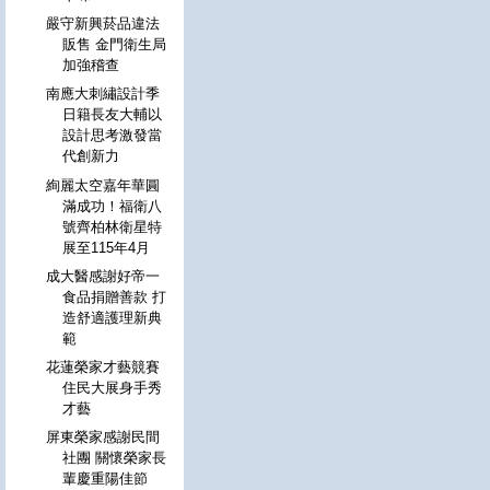
嚴守新興菸品違法
販售 金門衛生局
加強稽查
南應大刺繡設計季
日籍長友大輔以
設計思考激發當
代創新力
絢麗太空嘉年華圓
滿成功！福衛八
號齊柏林衛星特
展至115年4月
成大醫感謝好帝一
食品捐贈善款 打
造舒適護理新典
範
花蓮榮家才藝競賽
住民大展身手秀
才藝
屏東榮家感謝民間
社團 關懷榮家長
輩慶重陽佳節