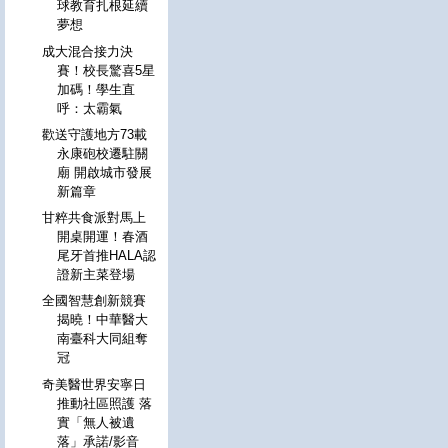
球教育扎根延續
夢想
成大混合接力決
賽！校長驚喜5星
加碼！學生直
呼：太霸氣
歡送守護地方73載
永康砲校遷駐關
廟 開啟城市發展
新篇章
甘粹共食派對馬上
開桌開運！春酒
尾牙首推HALA認
證新主菜登場
全國智慧創新競賽
揭曉！中華醫大
南臺科大同組奪
冠
奇美醫世界安寧日
推動社區照護 落
實「無人被遺
落」承諾/影音