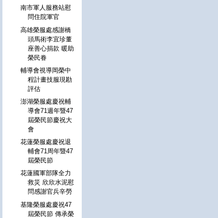
南市軍人服務站慰
問住院軍官
高雄榮服處感謝橋
頭馬術李宜珍董
座善心捐款 暖助
榮民眷
輔導會視導岡榮中
程計畫技服現勘
評估
澎湖榮服處慶祝輔
導會71週年暨47
屆榮民節慶祝大
會
花蓮榮服處慶祝退
輔會71周年暨47
屆榮民節
花蓮國軍部隊全力
救災 欣欣水泥慰
問感謝官兵辛勞
基隆榮服處慶祝47
屆榮民節 傳承榮