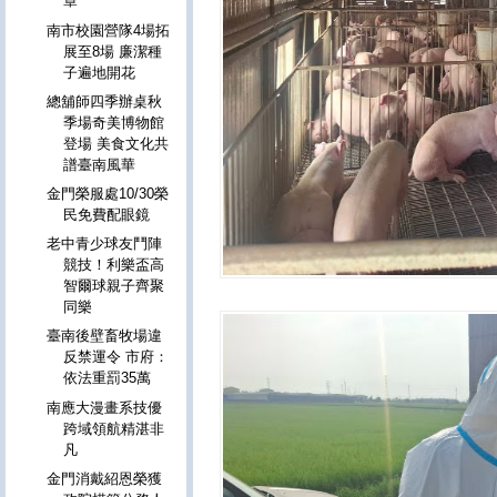
章
南市校園營隊4場拓
展至8場 廉潔種
子遍地開花
總舖師四季辦桌秋
季場奇美博物館
登場 美食文化共
譜臺南風華
金門榮服處10/30榮
民免費配眼鏡
老中青少球友鬥陣
競技！利樂盃高
智爾球親子齊聚
同樂
臺南後壁畜牧場違
反禁運令 市府：
依法重罰35萬
南應大漫畫系技優
跨域領航精湛非
凡
金門消戴紹恩榮獲