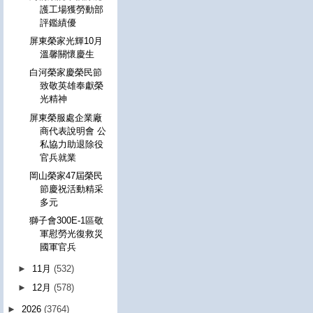
護工場獲勞動部
評鑑績優
屏東榮家光輝10月
溫馨關懷慶生
白河榮家慶榮民節
致敬英雄奉獻榮
光精神
屏東榮服處企業廠
商代表說明會 公
私協力助退除役
官兵就業
岡山榮家47屆榮民
節慶祝活動精采
多元
獅子會300E-1區敬
軍慰勞光復救災
國軍官兵
►
11月
(532)
►
12月
(578)
►
2026
(3764)