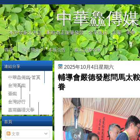
automaty do gier
中華鱻傳媒
本平台多元中立，期盼為正能量發聲，分享美好、美麗、美學，
首頁
報社簡介
本報公告
線上記者名單
連結分享
2025年10月4日星期六
輔導會嚴德發慰問馬太
中華鱻傳媒-首頁
台灣高鐵
眷
臺鐵
台灣好行
嘉南藥理大學
首頁
文章