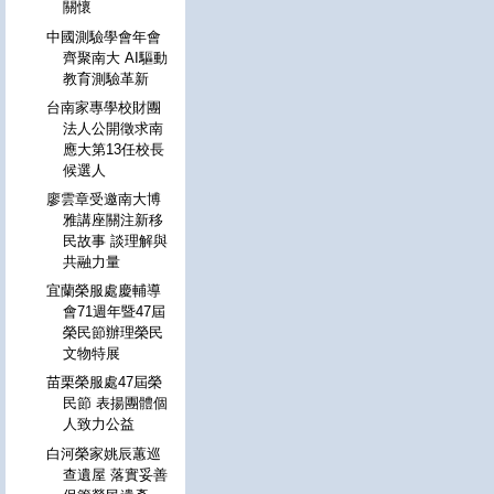
關懷
中國測驗學會年會
齊聚南大 AI驅動
教育測驗革新
台南家專學校財團
法人公開徵求南
應大第13任校長
候選人
廖雲章受邀南大博
雅講座關注新移
民故事 談理解與
共融力量
宜蘭榮服處慶輔導
會71週年暨47屆
榮民節辦理榮民
文物特展
苗栗榮服處47屆榮
民節 表揚團體個
人致力公益
白河榮家姚辰蕙巡
查遺屋 落實妥善