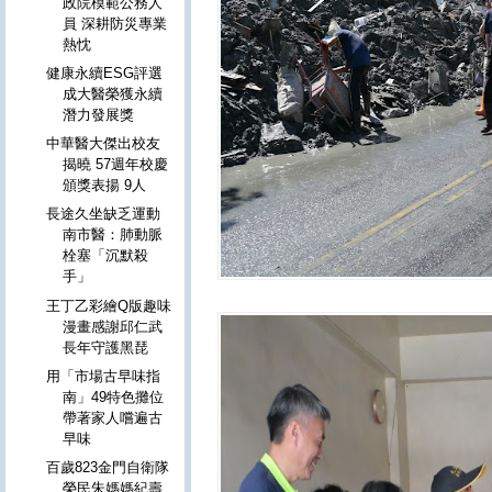
政院模範公務人
員 深耕防災專業
熱忱
健康永續ESG評選
成大醫榮獲永續
潛力發展獎
中華醫大傑出校友
揭曉 57週年校慶
頒獎表揚 9人
長途久坐缺乏運動
南市醫：肺動脈
栓塞「沉默殺
手」
王丁乙彩繪Q版趣味
漫畫感謝邱仁武
長年守護黑琵
用「市場古早味指
南」49特色攤位
帶著家人嚐遍古
早味
百歲823金門自衛隊
榮民朱媽媽紀壽