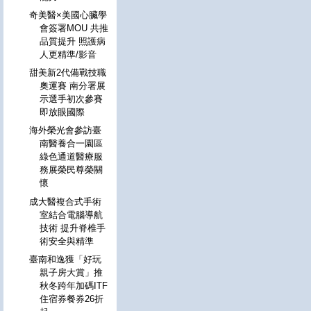
奇美醫×美國心臟學
會簽署MOU 共推
品質提升 照護病
人更精準/影音
甜美新2代備戰技職
奧運賽 南分署展
示選手初次參賽
即放眼國際
海外榮光會參訪臺
南醫養合一園區
綠色通道醫療服
務展榮民尊榮關
懷
成大醫複合式手術
室結合電腦導航
技術 提升脊椎手
術安全與精準
臺南和逸獲「好玩
親子房大賞」推
秋冬跨年加碼ITF
住宿券餐券26折