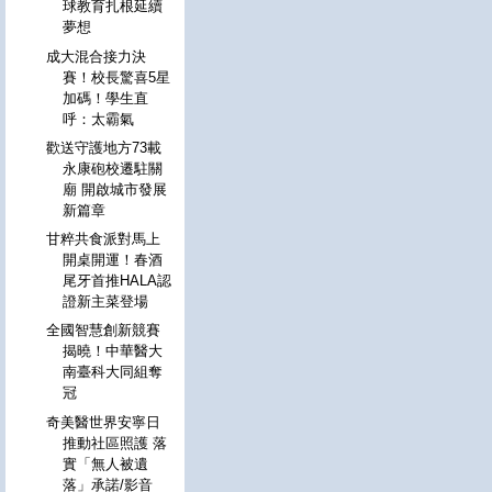
球教育扎根延續
夢想
成大混合接力決
賽！校長驚喜5星
加碼！學生直
呼：太霸氣
歡送守護地方73載
永康砲校遷駐關
廟 開啟城市發展
新篇章
甘粹共食派對馬上
開桌開運！春酒
尾牙首推HALA認
證新主菜登場
全國智慧創新競賽
揭曉！中華醫大
南臺科大同組奪
冠
奇美醫世界安寧日
推動社區照護 落
實「無人被遺
落」承諾/影音