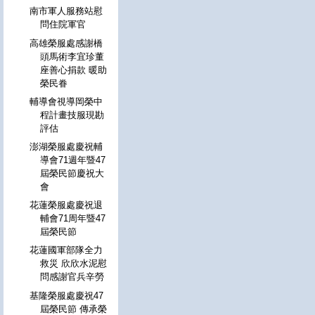
南市軍人服務站慰
問住院軍官
高雄榮服處感謝橋
頭馬術李宜珍董
座善心捐款 暖助
榮民眷
輔導會視導岡榮中
程計畫技服現勘
評估
澎湖榮服處慶祝輔
導會71週年暨47
屆榮民節慶祝大
會
花蓮榮服處慶祝退
輔會71周年暨47
屆榮民節
花蓮國軍部隊全力
救災 欣欣水泥慰
問感謝官兵辛勞
基隆榮服處慶祝47
屆榮民節 傳承榮