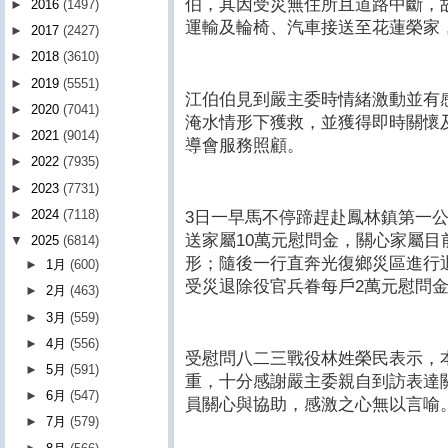
伯，其因受災無住所且道路中斷，
►
2016
(1497)
運輸及輪椅、汽車接送至花蓮榮家
►
2017
(2427)
►
2018
(3610)
►
2019
(5551)
江伯伯見到嚴主委時情緒激動並有
►
2020
(7041)
淹水情形下獲救，並獲得即時關懷
►
2021
(9014)
導會服務照顧。
►
2022
(7935)
►
2023
(7731)
►
2024
(7118)
3日一早馬不停蹄趕赴鳳林鎮第一
送家屬10萬元慰問金，關心家屬
▼
2025
(6814)
形；隨後一行直奔光復鄉災區進行
►
1月
(600)
受災退除役官兵眷每戶2萬元慰問
►
2月
(463)
►
3月
(559)
►
4月
(556)
受慰問八二三戰役林姓榮民表示，
►
5月
(591)
重，十分感謝嚴主委親自到訪表達
►
6月
(547)
員關心與協助，感激之心無以言喻
►
7月
(579)