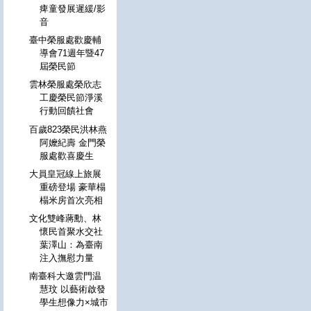
痺童發展遲緩/影
音
臺中榮服處歡慶輔
導會71週年暨47
屆榮民節
雲林榮服處榮欣志
工慶榮民節淨溪
行動回饋社會
百歲823榮民洪林燕
阿嬤紀壽 金門榮
服處歡喜慶生
大員皇冠線上旅展
重磅登場 豪華榻
榻米房首次亮相
文化雙峰蔣勳、林
懷民首聚水交社
葉澤山：為臺南
注入撫慰力量
南臺科大邀雲門温
慧玟 以藝術啟發
學生想像力×城市