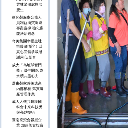
雲林榮服處歡欣
慶生
彰化榮服處公務人
員利益衝突迴避
專案宣導 強化廉
能法治觀念
奇美集團幸福生吐
司暖藏情誼！以
真心回饋承載感
謝用心/影音
成大「為地球奮鬥
獎」徵件開跑 為
永續共盡心力
屏東榮家善後遺產
內部稽核 落實遺
產管理作業
成大人機共舞獲國
科會未來科技獎
與亮點技術
臺南投資會報挺企
業 加速落實投資