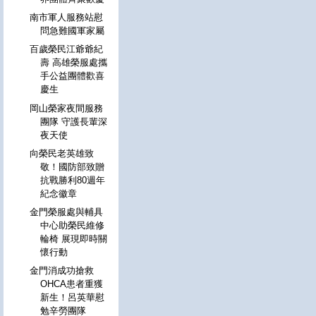
南市軍人服務站慰
問急難國軍家屬
百歲榮民江爺爺紀
壽 高雄榮服處攜
手公益團體歡喜
慶生
岡山榮家夜間服務
團隊 守護長輩深
夜天使
向榮民老英雄致
敬！國防部致贈
抗戰勝利80週年
紀念徽章
金門榮服處與輔具
中心助榮民維修
輪椅 展現即時關
懷行動
金門消成功搶救
OHCA患者重獲
新生！呂英華慰
勉辛勞團隊