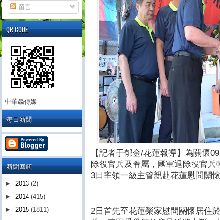
留言
QR CODE
中華鱻傳媒
每日新聞
【記者于郁金/花蓮報導】為關懷0
除役官兵及眷屬，國軍退除役官兵
新聞回顧
3日率領一級主管親赴花蓮慰問關
►
2013
(2)
►
2014
(415)
►
2015
(1811)
2日首先至花蓮榮家慰問關懷居住