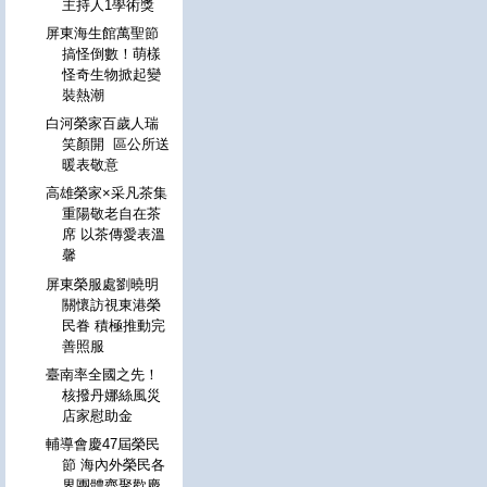
主持人1學術獎
屏東海生館萬聖節
搞怪倒數！萌樣
怪奇生物掀起變
裝熱潮
白河榮家百歲人瑞
笑顏開 區公所送
暖表敬意
高雄榮家×采凡茶集
重陽敬老自在茶
席 以茶傳愛表溫
馨
屏東榮服處劉曉明
關懷訪視東港榮
民眷 積極推動完
善照服
臺南率全國之先！
核撥丹娜絲風災
店家慰助金
輔導會慶47屆榮民
節 海內外榮民各
界團體齊聚歡慶