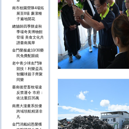
章
南市校園營隊4場拓
展至8場 廉潔種
子遍地開花
總舖師四季辦桌秋
季場奇美博物館
登場 美食文化共
譜臺南風華
金門榮服處10/30榮
民免費配眼鏡
老中青少球友鬥陣
競技！利樂盃高
智爾球親子齊聚
同樂
臺南後壁畜牧場違
反禁運令 市府：
依法重罰35萬
南應大漫畫系技優
跨域領航精湛非
凡
金門消戴紹恩榮獲