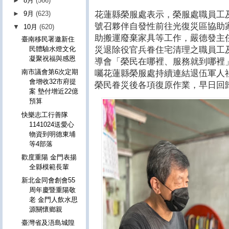
►
8月
(566)
花蓮縣榮服處表示，榮服處職員工
►
9月
(623)
號召夥伴自發性前往光復災區協助
▼
10月
(620)
助搬運廢棄家具等工作，嚴德發主
臺南移民署邀新住
災退除役官兵眷住宅清理之職員工
民體驗水燈文化
凝聚祝福與感恩
導會「榮民在哪裡、服務就到哪裡
南市議會第6次定期
囑花蓮縣榮服處持續連結退伍軍人
會增收32市府提
榮民眷災後各項復原作業，早日回
案 墊付增近22億
預算
快樂志工行善隊
1141024送愛心
物資到明德東埔
等4部落
歡度重陽 金門表揚
全縣模範長輩
新北金同會創會55
周年慶暨重陽敬
老 金門人飲水思
源關懷鄉親
臺灣省及浯島城隍