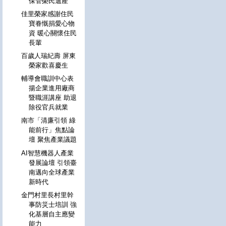
保管榮民遺產
佳里榮家感謝住民
寶眷慨捐愛心物
資 暖心關懷住民
長輩
百歲人瑞紀壽 屏東
榮家歡喜慶生
輔導會職訓中心表
揚企業進用廠商
暨職涯講座 助退
除役官兵就業
南市「清廉引領 綠
能前行」焦點論
壇 聚焦產業議題
AI智慧機器人產業
發展論壇 引領臺
南邁向全球產業
新時代
金門村里長村里幹
事防災士培訓 強
化基層自主應變
能力