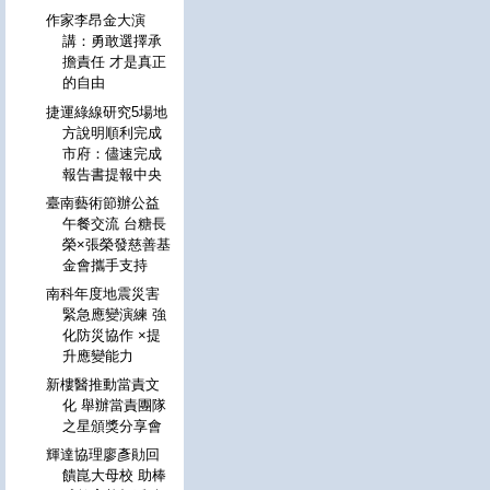
作家李昂金大演
講：勇敢選擇承
擔責任 才是真正
的自由
捷運綠線研究5場地
方說明順利完成
市府：儘速完成
報告書提報中央
臺南藝術節辦公益
午餐交流 台糖長
榮×張榮發慈善基
金會攜手支持
南科年度地震災害
緊急應變演練 強
化防災協作 ×提
升應變能力
新樓醫推動當責文
化 舉辦當責團隊
之星頒獎分享會
輝達協理廖彥勛回
饋崑大母校 助棒