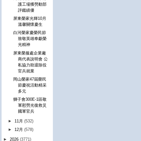
護工場獲勞動部
評鑑績優
屏東榮家光輝10月
溫馨關懷慶生
白河榮家慶榮民節
致敬英雄奉獻榮
光精神
屏東榮服處企業廠
商代表說明會 公
私協力助退除役
官兵就業
岡山榮家47屆榮民
節慶祝活動精采
多元
獅子會300E-1區敬
軍慰勞光復救災
國軍官兵
►
11月
(532)
►
12月
(578)
►
2026
(3771)