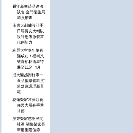
嚴守新興菸品違法
販售 金門衛生局
加強稽查
南應大刺繡設計季
日籍長友大輔以
設計思考激發當
代創新力
絢麗太空嘉年華圓
滿成功！福衛八
號齊柏林衛星特
展至115年4月
成大醫感謝好帝一
食品捐贈善款 打
造舒適護理新典
範
花蓮榮家才藝競賽
住民大展身手秀
才藝
屏東榮家感謝民間
社團 關懷榮家長
輩慶重陽佳節