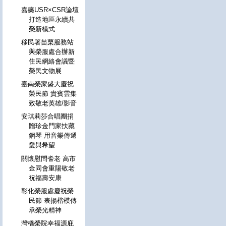
嘉藥USR×CSR論壇
打造地區永續共
榮新模式
移民署苗栗服務站
與榮服處合辦新
住民網絡會議暨
榮民文物展
臺南榮家盛大慶祝
榮民節 貴賓雲集
致敬老英雄/影音
安琪莉莎合唱團捐
贈珍金門家扶藏
鋼琴 用音樂傳遞
愛與希望
關懷慰問耆老 高市
金同會重陽敬老
祝福壽安康
彰化榮服處慶祝榮
民節 表揚楷模傳
承榮光精神
灣橋榮院幸福源庇