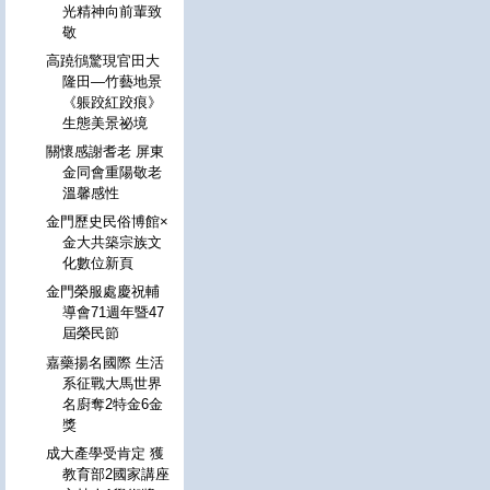
光精神向前輩致
敬
高蹺鴴驚現官田大
隆田—竹藝地景
《躼跤紅跤痕》
生態美景祕境
關懷感謝耆老 屏東
金同會重陽敬老
溫馨感性
金門歷史民俗博館×
金大共築宗族文
化數位新頁
金門榮服處慶祝輔
導會71週年暨47
屆榮民節
嘉藥揚名國際 生活
系征戰大馬世界
名廚奪2特金6金
獎
成大產學受肯定 獲
教育部2國家講座