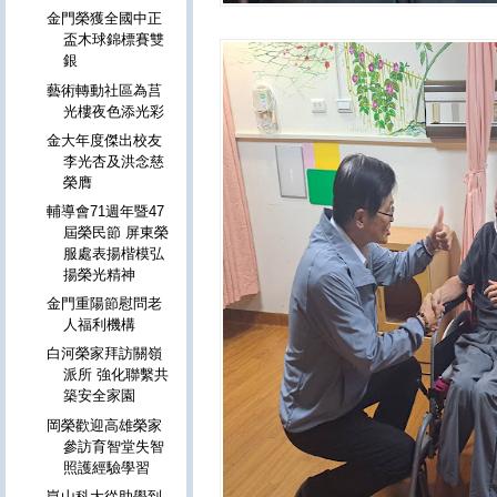
金門榮獲全國中正
盃木球錦標賽雙
銀
藝術轉動社區為莒
光樓夜色添光彩
金大年度傑出校友
李光杏及洪念慈
榮膺
輔導會71週年暨47
屆榮民節 屏東榮
服處表揚楷模弘
揚榮光精神
金門重陽節慰問老
人福利機構
白河榮家拜訪關嶺
派所 強化聯繫共
築安全家園
岡榮歡迎高雄榮家
參訪育智堂失智
照護經驗學習
崑山科大從助學到