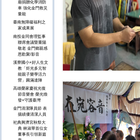
廟捐贈化學消防
車 強化金門救災
量能
臺南無障礙福利之
家成果展
南投金同會理監事
聯席會議暨重陽
敬老 金門鄉親感
恩歡聚/影音
溪寮國小×好人生文
教「炬光多元智
能親子樂學活力
營」圓滿達陣
高雄榮家慶祝光復
節音樂會 榮光煥
發×守護臺灣
金門清潔隊員節 表
揚績優清潔人員
祀典興濟宮秋祭大
典 林淑華首位女
董事長引領新篇