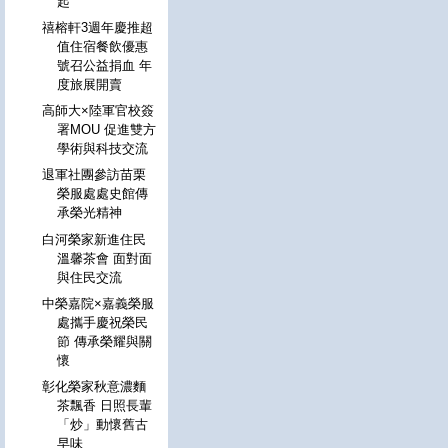
起
禧榕軒3週年慶推超
值住宿餐飲優惠
號召公益捐血 年
度旅展開賣
高師大×陸軍官校簽
署MOU 促進雙方
學術與科技交流
退軍社團參訪苗栗
榮服處處史館傳
承榮光精神
白河榮家新進住民
溫馨茶會 面對面
與住民交流
中榮嘉院×嘉義榮服
處攜手慶祝榮民
節 傳承榮耀與關
懷
彰化榮家秋意濃麵
茶飄香 日照長輩
「炒」動懷舊古
早味